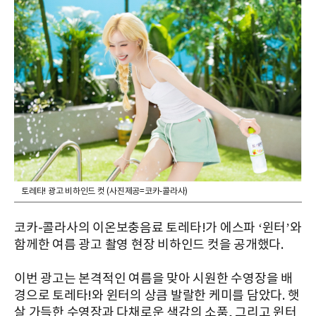
토레타! 광고 비하인드 컷 (사진제공=코카-콜라사)
코카-콜라사의 이온보충음료 토레타!가 에스파 ‘윈터’와
함께한 여름 광고 촬영 현장 비하인드 컷을 공개했다.
이번 광고는 본격적인 여름을 맞아 시원한 수영장을 배
경으로 토레타!와 윈터의 상큼 발랄한 케미를 담았다. 햇
살 가득한 수영장과 다채로운 색감의 소품, 그리고 윈터