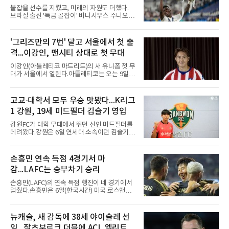
서는 고민이 깊어질 수밖에 없다.아시아쿼터 시
붙잡을 선수를 지켰고, 미래의 자원도 더했다.
장 특성상 교체가 쉽지는 않지만, 시즌 후반 순
브라질 출신 '특급 골잡이' 비니시우스 주니오르
위 경쟁을 생각하면 불안한
(26)가 레알 마드리드와의 동행을 2032년까지
이어간다.스페인 프로축구 프리메라리가 '거함'
레알 마드리드는 7일(한국시간) 비니시우스와
'그리즈만의 7번' 달고 서울에서 첫 출
2032년 6월 30일까지 유효한 6년 연장 계약에
격...이강인, 맨시티 상대로 첫 무대
합의했다고 공식 발표했다. 비니시우스는 재계
약 확정 후 사회관계망서비스(SNS)에 베르나베
이강인(아틀레티코 마드리드)의 새 유니폼 첫 무
우에서의 8년은 너무 짧다며, 앞으로 6년, 그리
대가 서울에서 열린다.아틀레티코는 오는 9일
고 영원히 함께하겠다고 애정을 드러냈다.성사
오후 8시 서울월드컵경기장에서 맨체스터 시티
과정에는 우여곡절이 있었다. 그는 최근 잉글랜
와 2026 쿠팡플레이 시리즈 친선 경기를 치른다.
드 프리미어리그(EPL) 챔피언 아스널의 뜨거운
구단 소집 명단에 이강인이 포함되면서 변수가
고교·대학서 모두 우승 맛봤다...K리그
관심을 받았는데, 18개월간 이어진 재계약 협상
없는 한 그의 첫 출격은 서울이 된다.등번호부터
이 한때 교착됐기 때문이다. 그러
1 강원, 19세 미드필더 김슬기 영입
무게가 실렸다. 이강인은 첫 경기부터 7번을 단
다. 2010년대 팀의 전성기를 이끈 앙투안 그리즈
강원FC가 대학 무대에서 뛰던 신인 미드필더를
만이 달았던 번호다.합류 과정은 순탄치 않았다.
데려왔다.강원은 6일 연세대 소속이던 김슬기
스페인으로 건너가려던 그는 병역 특례 행정 절
(19)를 영입했다고 밝혔다. 186㎝, 79㎏의 신체
차 문제로 출국이 미뤄졌고, 국내에서 홀로 훈련
조건을 갖췄다.이력은 우승으로 채워져 있다. 수
해 왔다. 6일 입국하는 동료들과 처음 대면한 뒤
원고 시절 주축으로 활약하며 지난해 전국고등
손흥민 연속 득점 4경기서 마
짧게 호흡을 맞춰 경기에 나선다.역할도 관심사
리그와 추계전국고등대회 우승에 기여했고, 올
다. 유려한 탈압박과
감...LAFC는 승부차기 승리
해 연세대 진학 후에는 춘계한산대첩기대학대회
정상에 올랐다. 2024년에는 17세 이하(U-17) 대
손흥민(LAFC)의 연속 득점 행진이 네 경기에서
표팀 훈련에도 소집됐다.김슬기는 입단하게 돼
멈췄다.손흥민은 6일(한국시간) 미국 로스앤젤
기쁘고 영광이라며 프로 무대에서도 성장해 팀
레스 BMO 스타디움에서 열린 2026시즌 리그스
에 꼭 필요한 선수가 되겠다고 각오를 밝혔다.
컵 리그 페이즈 1차전 치바스 과달라하라(멕시
코)전에 선발 출전했으나 공격포인트 없이 후반
뉴캐슬, 새 감독에 38세 야이슬레 선
41분 타일러 보이드와 교체됐다. 이날 골을 넣었
임...잘츠부르크 더블에 ACL 엘리트 2