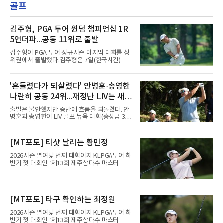
골프
김주형, PGA 투어 윈덤 챔피언십 1R
5언더파...공동 11위로 출발
김주형이 PGA 투어 정규시즌 마지막 대회를 상
위권에서 출발했다.김주형은 7일(한국시간) 미
국 노스캐롤라이나주 그린즈버러 세지필드 컨트
리클럽(파70)에서 열린 윈덤 챔피언십(총상금
850만 달러) 1라운드에서 버디 7개와 보기 2개
'흔들렸다가 되살렸다' 안병훈·송영한
로 5언더파 65타를 쳤다. 일몰로 12명이 라운드
나란히 공동 24위...재정난 LIV는 새
를 마치지 못한 가운데 선두 보 호슬러(미국·9언
더파 61타)에 4타 뒤진 공동 11위다.의미는 페덱
투자처 찾는다
출발은 불안했지만 중반에 흐름을 되돌렸다. 안
스컵 랭킹에 있다. 지난달 스코틀랜드 오픈 우승
병훈과 송영한이 LIV 골프 뉴욕 대회(총상금 3천
으로 34위까지 올라선 그는 플레이오프 진출선
만 달러) 첫날 나란히 공동 24위에 자리했다.안
인 70위를 넘어 더 높은 곳으로 향할 발판을 놨
병훈은 7일(한국시간) 미국 뉴저지주 베드민스
다.내용은 퍼트가 살렸다. 티샷과 아이언샷 정확
터의 트럼프 내셔널 골프 클럽 베드민스터(파
[MT포토] 티샷 날리는 황민정
도가 낮아 그린을 여섯 차례 놓쳤지만, 그린 적
71)에서 열린 1라운드에서 버디 3개와 보기 4개
중 시 퍼트 수를 1.46개로 줄였
를 묶어 1오버파 72타를 쳤다. 6번 홀(파4)에서
2026시즌 열여덟 번째 대회이자 KLPGA투어 하
시작해 첫 홀부터 보기를 범하며 불안하게 출발
반기 첫 대회인 ‘제13회 제주삼다수 마스터
했으나 15번 홀(파5)과 18번 홀(파5) 버디로 분
스’(총상금 10억 원, 우승상금 1억 8천만 원)가
위기를 바꿨다. 다만 막판 3번 홀(파4)과 4번 홀
제주도 서귀포시에 위치한 테디밸리 골프앤리조
(파3)에서 연속 보기를 적으며 순위가 밀렸다.송
트(파72/6,767야드)에서 열리고 있다.6일 현재
영한도 비슷한 흐름이었다. 첫 홀인 15번 홀(파
1라운드 경기가 펼쳐지고 있다.황민정이 16번
[MT포토] 타구 확인하는 최정원
5) 더블보기에 이어 두 차례 보기로 하위권까지
홀에서 경기하고 있다.
처졌으나 후반 버디 3개를 몰
2026시즌 열여덟 번째 대회이자 KLPGA투어 하
반기 첫 대회인 ‘제13회 제주삼다수 마스터