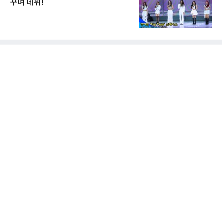
꾸며 데뷔!