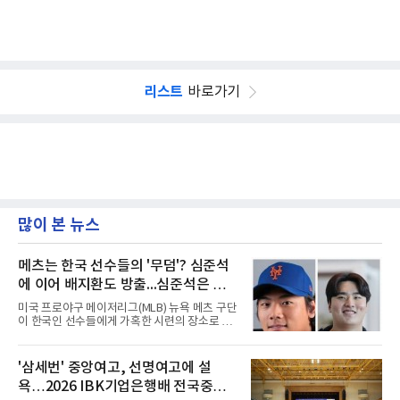
리스트
바로가기
많이 본 뉴스
메츠는 한국 선수들의 '무덤'? 심준석
에 이어 배지환도 방출...심준석은 이
미 귀국, 배지환은 미국 잔류할 듯
미국 프로야구 메이저리그(MLB) 뉴욕 메츠 구단
이 한국인 선수들에게 가혹한 시련의 장소로 전
락하고 있다. 한때 한국 야구의 미래를 이끌어갈
대형 유망주로 기대를 모았던 투수 심준석에 이
어, 빅리그 경력을 지닌 내외야수 배지환까지 연
'삼세번' 중앙여고, 선명여고에 설
달아 뉴욕 메츠 산하 마이너리그에서 방출 통보
욕…2026 IBK기업은행배 전국중고
를 받는 아픔을 겪었다. 두 선수의 동반 이탈은