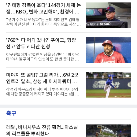
앞서 시애틀 선발 브라이언 우의 공에 세 차례나
다.이번 아시안게임 한국 야구대표팀에 타선의
'김태형 감독이 옳다' 144경기 체제 논
맞았던 디트로이트 선수들은 분을 참지 못하고
중심인 거포 노시환과 문현빈이 승선한 데 이어,
그라운드로 뛰쳐나왔다.심판
쟁…KBO, 변화 고민해야, 환경에 맞
대만 야구협회의 최종 엔트리 발표를 통해 아시
아 쿼터 최고의 히트작이자 선발진의 중추인 좌
는 경기 수가 바람직
"경기 수가 너무 많다"는 롯데 자이언츠 김태형
완 에이스 왕옌청까지 차출이 확정되었다. 팀 공
감독이 던진 한마디가 화제다. 폭염으로 사상 초
격의 핵과 마운드의 핵심 자원들이 단 한꺼번에
유의 이틀 연속 전 경기 취소가 결정된 날, 김 감
이탈하는 초유의 사태가 벌어진 것이다.문제는
독은 단순히 더위를 이야기하지 않았다. 우천,
이들의 공백이 발생하는 시점이다. 9월은 정규
폭염, 부상 등 변수가 늘어나는 현실에서 현재
'760억 다 어디 갔나?' 푸이그, 형량
리그의 최종 순위와 포스트시즌 진출 팀이 판가
팀당 144경기 체제가 과연 지속 가능한지 질문
름 나는 가장 잔인하고도 중
선고 앞두고 파산 신청
을 던졌다.물론 144경기가 세계적으로 특별히
많은 숫자는 아니다. 메이저리그는 팀당 162경
야구팬들에게 강렬한 인상을 남겼던 '쿠바 야생
기, 일본프로야구도 143~144경기를 치른다. 숫
마' 야시엘 푸이그의 인생이 또 한 번 중대한 갈
자만 놓고 보면 KBO가 유난히 혹사 구조라고 말
림길에 섰다. 메이저리그와 한국 프로야구에서
하기 어렵다.하지만 중요한 것은 숫자가 아니라
거액을 벌었던 푸이그가 연방 사건 선고를 앞두
환경이다. 한국의 여름은 달라지고 있다. 과거와
고 파산보호를 신청했다.푸이그는 최근 미국 플
미야지 또 콜업? 그럴 리가…6일 2군
비교하기 어려울 정도로 폭염이 길어지고 강해
로리다 파산 법원에 챕터11 파산보호 신청을 냈
지고 있다. 여기에 장마, 이
엔트리 말소, 삼성 새 아시아쿼터 찾았
다. 챕터11은 기업이나 개인이 채권자들과 협의
를 통해 재정 구조를 재편할 수 있도록 돕는 제도
나
삼성 라이온즈의 아시아쿼터 투수 미야지 유라
다.미 매체들에 따르면 푸이그의 자산 규모는
에 대한 궁금증이 커지고 있다.미야지는 6일 퓨
1000만~5000만 달러(약 146억~730억 원), 부
처스리그(2군) 엔트리에서도 말소됐다. 일반적
채는 100만~1000만 달러(약 14억~146억 원) 수
으로 2군 엔트리 말소는 1군 등록, 부상 관리, 선
준으로 신고됐다. 다만 법원은 채권자 목록과 자
수단 조정 등 여러 의미가 있을 수 있다. 하지만
산 내역 등 일부 필수 자료가 빠졌다며 서류 미비
축구
현재 미야지의 상황을 고려하면 단순한 1군 콜
를 지적했다.관심이 쏠리는 이
업 준비로 보기에는 무리가 있어보인다.미야지
는 올 시즌 강력한 구위로 기대를 모았지만, 1군
무대에서는 제구 불안이 반복됐다. 빠른 공이라
레알, 비니시우스 잔류 확정...아스널
는 확실한 장점을 갖고 있음에도 볼넷과 사구가
의 러브콜을 뿌리쳤다
이어지면서 안정감을 보여주지 못했다.삼성으로