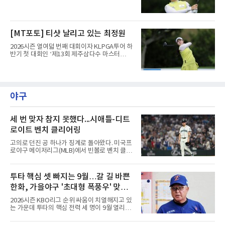
스’(총상금 10억 원, 우승상금 1억 8천만 원)가
제주도 서귀포시에 위치한 테디밸리 골프앤리조
트(파72/6,767야드)에서 열리고 있다.6일 현재
1라운드 경기가 펼쳐지고 있다.최정원이 16번
[MT포토] 티샷 날리고 있는 최정원
홀에서 경기하고 있다.
2026시즌 열여덟 번째 대회이자 KLPGA투어 하
반기 첫 대회인 ‘제13회 제주삼다수 마스터
스’(총상금 10억 원, 우승상금 1억 8천만 원)가
제주도 서귀포시에 위치한 테디밸리 골프앤리조
트(파72/6,767야드)에서 열리고 있다.6일 현재
1라운드 경기가 펼쳐지고 있다.최정원이 16번
홀에서 경기하고 있다.
야구
세 번 맞자 참지 못했다...시애틀-디트
로이트 벤치 클리어링
고의로 던진 공 하나가 징계로 돌아왔다. 미국프
로야구 메이저리그(MLB)에서 빈볼로 벤치 클리
어링을 일으킨 투수와 감독이 제재를 받았다.메
이저리그 사무국은 7일(한국시간) 시애틀 매리
너스 불펜 투수 게이브 스파이어에게 3경기, 댄
투타 핵심 셋 빠지는 9월…갈 길 바쁜
윌슨 감독에게 1경기 출장 금지 처분을 내렸다.
한화, 가을야구 '초대형 폭풍우' 맞는
두 사람에게는 공개되지 않은 벌금도 부과됐다.
발단은 전날 경기였다. 미국 워싱턴주 시애틀 T
다?
2026시즌 KBO리그 순위 싸움이 치열해지고 있
모바일 파크에서 열린 디트로이트 타이거스전 8
는 가운데 투타의 핵심 전력 세 명이 9월 열리는
회초, 2사 후 등판한 스파이어가 글라이버 토레
아시안게임 차출로 동시에 이탈하게 되면서, 한
스에게 155㎞ 강속구를 던져 허벅지를 맞혔다.
화 이글스에 거센 폭풍우가 강타할 것으로 보인