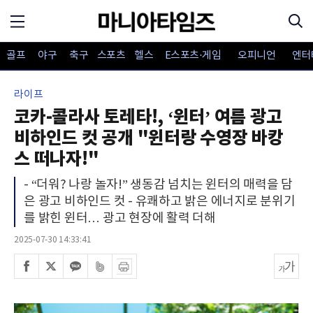
골프
야구
축구
스포츠
헬스
E스포츠·게임
오피니언
엔터
라이프
코카-콜라사 토레타!, ‘윈터’ 여름 광고
비하인드 컷 공개 "윈터랑 수영장 바캉
스 떠나자!"
- “더워? 나랑 놀자!” 생동감 넘치는 윈터의 매력을 담
은 광고 비하인드 컷 - 유쾌하고 밝은 에너지로 분위기
를 밝힌 윈터… 광고 현장에 활력 더해
2025-07-30 14:33:41