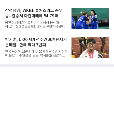
첫 경기를 승리로 장식했다.경복고는 6일 전남
돌)’ 또는 ‘手合割(테아이와리, 대국 조건)’이라
해남 우슬체육관에서 열린 대회 남고부 예선리
는 표현을 많이 쓰지만, ‘置数(ちすう, 치스
그 H조 1차전에서 부산중앙고를 98-76으로 제
삼성생명, WKBL 퓨처스리그 준우
우)’라는 용례도 문헌에서 확인된다. 다만 현대
압했다. 박지오가 26점, 김호원이 22점, 정우진
일본
승...결승서 아란마레에 54-79 패
이 19점을 올리는 등 삼각편대의 고른 활약이 승
리를 이끌었다.경복고는 경기 초반부터 박지오
용인 삼성생명이 퓨처스리그 정상 문턱에서 멈
와 김호원의 내·외곽포가 고르게 터지며 주도권
춰 섰다.삼성생명은 6일 경기도 부천체육관에서
을 잡았다. 전반을 40-34로 앞선 경복고는 후반
열린 2026 티켓링크 WKBL 퓨처스리그 결승에
들어 높은 야투 성공률을 앞세워 점수 차를 더욱
서 일본여자프로농구 2부 리그 아란마레에 54-
벌렸고, 결국 22점 차 완승으로 경기를 마무리했
79로 졌다. 이다연이 14점을 넣었으나 20점 9리
박시훈, U-20 세계선수권 포환던지기
다.B조에서는 용산고가 안양고를 98-71로 꺾고
바운드를 기록한 바이 쿰바 디야산을 앞세운 상
대회 2연승을 달렸다.한편 남중
은메달...한국 역대 7번째
대를 넘지 못했다.이번 대회에 처음 출전한 아란
마레는 조별리그부터 결승까지 6전 전승을 거뒀
한국 육상이 12년 만에 U-20 세계선수권 시상대
고, 디야산이 최우수선수(MVP)로 뽑혔다.
에 올랐다. 주인공은 '토르' 박시훈(울산광역시)
이다.박시훈은 6일(한국시간) 미국 오리건주 유
진 헤이워드 필드에서 열린 세계육상연맹(WA)
20세 이하 세계선수권 남자 포환던지기 결선에
서 20.31ｍ를 던져 2위에 올랐다. 우승자 알레산
드로 보르헤스(브라질)와는 4㎝ 차이였다.기록
의 의미는 크다. 1986년 시작된 이 대회에서 한
국이 따낸 메달은 은 1개와 동 5개뿐이다. 1992
년 이진일(800ｍ)의 은메달 이후 박재홍, 박재
명, 정상진, 김현섭, 우상혁이 동메달을 보탰다.
박시훈은 2014년 우상혁 이후 12년 만이자 역대
7번째 메달리스트가 됐다.승부는 막판에 갈렸
다. 3차 시기에서 20.31ｍ로 선