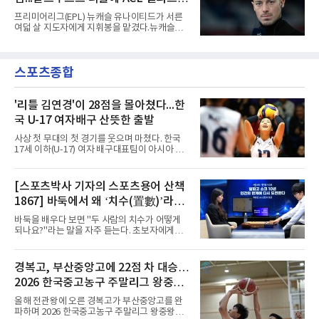
다면 공식전 5경기 연속 득점이었다. 다만 메이
저리그사커(MLS)에서 이어온 4경기 연속골 기
연패 경력
프리미어리그(EPL) 뉴캐슬 유나이티드가 서른
록은 유지된다.경기는 팽팽했다. 전반 38분 다비
여덟 살 지도자에게 지휘봉을 맡겼다.뉴캐슬은
드 마르티네스의 땅볼 크로스를 드니 부앙가가
6일(현지시간) 마티아스 야이슬레(독일) 감독 선
오른발로 마무리해 LAFC가 앞섰으나, 4분 뒤 로
임을 발표했다. 그는 스페인 라망가에서 진행 중
베르토 알바라도가 골 지역 정면에서 왼발 슈팅
인 프리시즌 캠프에 곧바로 합류했다. 구단은 유
으로 골대 오른쪽 하단을 찔러 균형을 맞췄다.승
스포츠종합
럽 축구계에서 가장 촉망받는 젊은 감독을 데려
부는 승부차기로 갈렸다. LAFC는
왔다고 밝혔다.이력은 이른 나이에 쌓였다. 서른
셋이던 2021년 오스트리아 레드불 잘츠부르크
사령탑에 올라 첫 시즌 리그와 컵대회를 동시에
'리틀 김연경'이 28점을 몰아쳤다...한
제패했고, 구단 역사상 처음으로 팀을 유럽축구
국 U-17 여자배구 산뜻한 출발
연맹(UEFA) 챔피언스리그 토너먼트에 올린 뒤
리그 2연패도 달성했다.아시아에서도 성과를 냈
사상 첫 무대의 첫 경기를 웃으며 마쳤다. 한국
다. 2023년 사우디아라비아 알아흘리로 옮겨
17세 이하(U-17) 여자 배구대표팀이 아시아 챔
2024-2025시즌과 2025-2026시즌
피언 자격으로 처음 나선 세계선수권에서 데뷔
전을 승리로 장식했다.이승여 감독이 이끄는 한
국은 7일(한국시간) 칠레 로스 안데스의 리세오
[스포츠박사 기자의 스포츠용어 산책
믹스토 체육관에서 열린 2026 국제배구연맹
1867] 바둑에서 왜 ‘치수(置數)’라고
(FIVB) U-17 여자 세계선수권대회 조별리그 D조
1차전에서 푸에르토리코를 3-1(25-10 25-23
말할까
바둑을 배우다 보면 "두 사람의 치수가 어떻게
19-25 26-24)로 이겼다.승리의 중심에는 '리틀
되나요?"라는 말을 자주 듣는다. 초보자에게는
김연경'으로 불리는 아웃사이드 히터 손서연(선
다소 낯선 표현이다. ‘치수(置數)’는 한자어로
명여고)이 있었다. 그는 공격 24점에 블로킹과
'둘 치(置)'와 '셀 수(數)'를 쓴다. '돌을 놓는 수'라
서브 각 2점을 더해 양 팀 최다인 28점을 몰아쳤
는 의미이다. 두 사람이 대등하게 승부할 수 있도
경복고, 부산중앙고에 22점 차 대승…
다. 장수인이 11점, 최민주가 8점, 어민서가 7점
록 약한 쪽에게 미리 흑돌을 놓아주는 개수를 가
으로 힘을 보탰다.승점 3을 챙긴 한
2026 한국중고농구 주말리그 왕중왕
리킨다. 오늘날의 접바둑에서 말하는 '두 점', '세
점'이 바로 치수다. (본 코너 1844회 ‘왜 '접바
전 첫 승 신고
올해 전관왕에 오른 경복고가 부산중앙고를 완
둑'이라 말할까’ 참조)일본어에서도 같은 한자를
파하며 2026 한국중고농구 주말리그 왕중왕전
사용한다. 일본에서는 ‘置き石(오키이시, 놓는