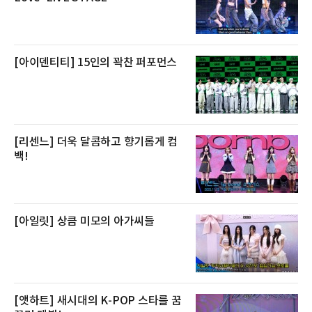
큼 이르면 다음 날 오전 배송이 가능하도록 물류
망을 활용하고 있다.쿠팡의 전복 매입량도 늘고
있다. 쿠팡에 따르면 전복 매입량은 2020년 30
톤 미만에서 2022년 140톤
[아이덴티티] 15인의 꽉찬 퍼포먼스
[리센느] 더욱 달콤하고 향기롭게 컴
백!
[아일릿] 상큼 미모의 아가씨들
[앳하트] 새시대의 K-POP 스타를 꿈