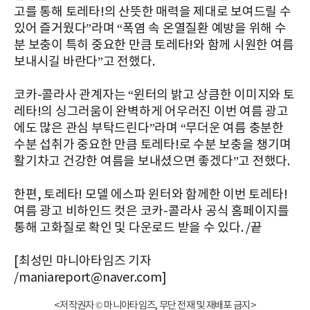
고를 통해 토레타!의 산뜻한 매력을 제대로 보여드릴 수
있어 즐거웠다”라며 “폭염 속 온열질환 예방을 위해 수
분 보충이 특히 중요한 만큼 토레타!와 함께 시원한 여름
보내시길 바란다”고 전했다.
코카-콜라사 관계자는 “윈터의 밝고 상큼한 이미지와 토
레타!의 싱그러움이 완벽하게 어우러진 이번 여름 광고
에도 많은 관심 부탁드린다”라며 “무더운 여름 충분한
수분 섭취가 중요한 만큼 토레타!로 수분 보충을 챙기며
활기차고 건강한 여름을 보내셨으면 좋겠다”고 전했다.
한편, 토레타! 모델 에스파 윈터와 함께한 이번 토레타!
여름 광고 비하인드 컷은 코카-콜라사 공식 홈페이지를
통해 고화질로 확인 및 다운로드 받을 수 있다. /끝
[최성민 마니아타임즈 기자
/maniareport@naver.com]
<저작권자 © 마니아타임즈, 무단 전재 및 재배포 금지>