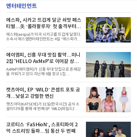
엔터테인먼트
에스파, 시카고 뜨겁게 달군 쇠맛 페스
티벌…美 ‘롤라팔루자’ 첫 출격부터
증명한 존재감
에스파(aespa)가 미국 시카고를 뜨겁게 달궜다.
소속사 에스엠엔터테인먼트는 4일 “에스파가
지난 2일(현지 시간) 미국 시카고 그랜트 파크에
서 열린 ‘롤라팔루자 시카고’(Lollapalooza
Chicago)의 알리안츠 스테이지에 올랐다”며
에이엠피, 신흥 무대 맛집 활약…미니
“총 14곡으로 구성된 세트리스트를 선사, 데뷔 7
2집 'HELLO AxMxP'로 이어갈 상승
년 차다운 노련한 무대 매너와 파워풀한 에너지
로 현장의 분위기를 압도했다”고 밝혔다.1991
세
AxMxP(에이엠피)가 신흥 무대 맛집으로 존재감
년 시작된 ‘롤라팔루자’는 8개 스테이지, 170여
을 키워가고 있다.지난해 9월 정규 1집
팀의 아티스트와 40만 명 이상의 관객이 운집하
'AxMxP'를 발매하며 가요계에 정식 출격한
는 북미 최대 규모의 페스티벌이다.올해 ‘롤라팔
AxMxP는 데뷔 전부터 버스킹과 각종 페스티벌,
루자 시카고’에는 에스파 외에도 제니, 아이들,
공연 무대에 오르며 실전 경험을 쌓아왔다.이들
캣츠아이, EP ‘WILD’ 콘셉트 포토 공
코르티스 등 K팝 스타들이 출연진 명단에 이름
은 소속사 패밀리 콘서트를 비롯해 '뷰티풀 민트
을 올렸다.이날 에스파는
개…낯설고 강렬한 변신
라이프 2025', '2025 부산국제록페스티벌' 등 대
형 무대에 잇달아 출연해 당찬 에너지와 풋풋한
캣츠아이(KATSEYE)가 31일(한국시간) 공식 소
매력으로 음악팬들의 눈도장을 찍었다.이후
셜미디어를 통해 세 번째 EP ‘WILD(와일드)’의
AxMxP는 '카운트다운 판타지 2025-2026',
콘셉트 포토와 트랙리스트를 공개했다.‘Wild
'PEAKBOX 2025 vol.2 : 사랑·청춘·행복', '2025
heart(와일드 하트)’라는 제목이 붙은 콘셉트 포
Someday Christmas - 부산' 등 무대를 통해 안
토에는 멤버들의 본능적이고 야성적인 면모가
코르티스 ‘FaSHioN’, 스포티파이 2
정적인 실력을 입증했고, 올해 '2026 어썸뮤직
강렬하게 담겼다. 짙은 아이섀도와 푸른빛·금빛·
페스티벌', '뷰티풀 민트 라이프 2026', '2026
억 스트리밍 돌파…팀 통산 두 번째
붉은빛의 컬러 렌즈가 비현실적인 분위기를 자
아내고, 여러 원색이 불규칙하게 뒤섞인 멀티컬