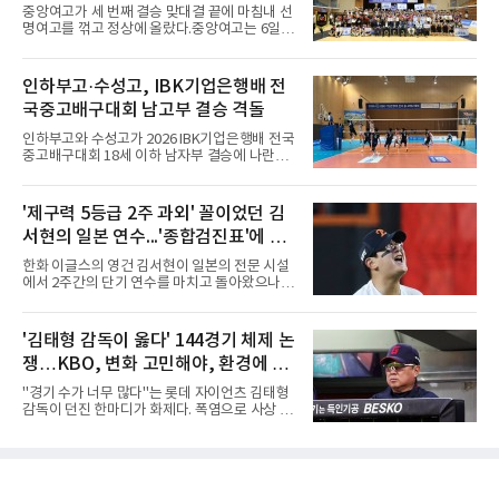
메츠 구단이 유독 한국 선수들에게 '기회의 땅'이
배구대회 우승
중앙여고가 세 번째 결승 맞대결 끝에 마침내 선
아닌 '무덤'처럼 작용하고 있음을 방증하고 있다.
명여고를 꺾고 정상에 올랐다.중앙여고는 6일
고교 시절 시속 160km에 달하는 강속구로 큰 스
충북 제천실내체육관에서 열린 2026 IBK기업은
포트라이트를 받았던 심준석은 루키리그에서 메
행배 전국중고배구대회 18세 이하 여자부 결승
츠 구단으로부터 방출 조치됐다. 피츠버그 파이
에서 선명여고를 세트스코어 3-1(13-25, 25-14,
인하부고·수성고, IBK기업은행배 전
리츠와 마이애미 말린스를 거쳐 메츠에 둥지를
25-17, 25-10)로 물리치고 우승을 차지했다.첫
틀며 반등을 노렸으나
국중고배구대회 남고부 결승 격돌
세트를 13-25로 내주며 불안하게 출발한 중앙여
고는 이후 조직력을 되찾아 2세트부터 경기 주
인하부고와 수성고가 2026 IBK기업은행배 전국
도권을 완전히 장악했다. 강한 서브와 탄탄한 수
중고배구대회 18세 이하 남자부 결승에 나란히
비를 앞세워 내리 세 세트를 따내며 짜릿한 역전
진출하며 우승을 놓고 맞대결을 펼치게 됐다.인
승을 완성했다.이번 우승은 더욱 의미가 컸다. 중
하부고는 5일 충북 제천실내체육관에서 열린 대
앙여고는 올해 3월 춘계연맹전과 5월 종별선수
회 남자 18세 이하부 준결승에서 남성고를 세트
'제구력 5등급 2주 과외' 꼴이었던 김
권대회 결승에서 모두 선명여고에 패해 준우승
스코어 3-1(25-17, 17-25, 25-21, 25-17)로 꺾
에 머물렀다. 그러나 세 번째
서현의 일본 연수...'종합검진표'에 불
고 결승행 티켓을 따냈다. 인하부고는 높은 공격
성공률을 앞세워 경기 주도권을 잡으며 승리를
과
한화 이글스의 영건 김서현이 일본의 전문 시설
거뒀다.수성고도 준결승에서 속초고를 상대로
에서 2주간의 단기 연수를 마치고 돌아왔으나,
안정된 조직력을 바탕으로 3-1(25-23, 25-16,
실전 마운드에서 여전히 극심한 제구 난조를 노
22-25, 25-19) 승리를 거두며 결승에 합류했다.
출하며 야구 팬들과 전문가들 사이에 씁쓸한 뒷
치열한 승부 속에서도 공수 균형을 유지한 수성
맛을 남기고 있다.출국 당시만 해도 선수의 고질
'김태형 감독이 옳다' 144경기 체제 논
고는 인하부고와 우승을 다툴 기회를 잡았다.여
적인 제구 문제를 해결할 특효약이 될 것처럼 포
자 18세 이하부에서는 중앙여고
쟁…KBO, 변화 고민해야, 환경에 맞
장되었던 이번 연수는, 뚜껑을 열어보니 '제구력
5등급에게 2주짜리 족집게 과외를 붙여 1등급을
는 경기 수가 바람직
"경기 수가 너무 많다"는 롯데 자이언츠 김태형
기대한 꼴'이었다는 냉정한 평가를 피하기 어렵
감독이 던진 한마디가 화제다. 폭염으로 사상 초
게 됐다.야구에서 투수의 제구력은 오랜 시간 투
유의 이틀 연속 전 경기 취소가 결정된 날, 김 감
구폼을 반복하며 몸에 새겨진 일종의 근육 기억
독은 단순히 더위를 이야기하지 않았다. 우천,
과 밸런스의 산물이다. 릴리스 포인트의 미세한
폭염, 부상 등 변수가 늘어나는 현실에서 현재
오차나 하체 활용의 불균형은 수백, 수천 번의
팀당 144경기 체제가 과연 지속 가능한지 질문
교정 훈련과 실전 피드
을 던졌다.물론 144경기가 세계적으로 특별히