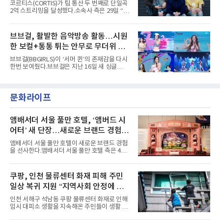
코르티스(CORTIS)가 팀 통산 두 번째로 단일곡
러 헤어와 과감한 블루·블랙 립 메이크업이 낯설
2억 스트리밍을 달성했다.소속사 측은 29일 “코
고도 매혹적인 비주얼을 완성했다.스타일링 역
르티스의 데뷔 앨범 수록곡 ‘FaSHioN’이 글로
시 파격적이다. 스터드와 망사, 코르셋, 풍성한
벌 오디오·음원 스트리밍 플랫폼 스포티파이에
레이스 등 언뜻 어울리지 않을 듯한 소재와 실루
서 27일 자로 누적 재생 수 2억 회를 돌파했
브브걸, 활발한 음악방송 활동…시원
엣을 거침없이 결합했다. 멤버들은 각기 다른 개
다”고 밝혔다.곡이 발표된 지 약 10개월 만이다.
성을 살린 스타일링을 선
한 보컬+통통 튀는 안무로 무더위 사
팀의 첫 번째 2억 스트리밍 곡은 동일 음반에 수
록된 ‘GO!’다. 이 노래는 공개 약 9개월 만인 지
냥
브브걸(BBGIRLS)이 ‘서머 퀸’의 존재감을 다시
난달 26일 자에 2억 고지를 밟았다. 이는 최근 5
한번 보여줬다.브브걸은 지난 16일 새 싱글
년 내 데뷔한 보이그룹의 곡 중 최단기 2억 달성
'BODY WAVE'(바디 웨이브)를 발매하고 각종 음
이며 ‘FaSHioN’이 그 다음이다.코르티스는 평
악방송에 출연했다.브브걸은 컴백 이후 Mnet
소 관심이 많은 ‘패션’을 소재로 곡을 공동 창작
'엠카운트다운'을 시작으로 KBS2 '뮤직뱅크',
했다. “내 티, 5 bucks 바지는, 만원” 등 멤버들
문화라이프
MBC '쇼! 음악중심', SBS '인기가요' 등 주요 음
의 라이프 스타일
악방송 무대에 올라 화려한 퍼포먼스를 펼쳤다.
시원한 에너지와 안정적인 라이브, 통통 튀는 매
력을 앞세워 매 무대 색다른 볼거리를 선사했다.
앰배서더 서울 풀만 호텔, ‘앰버드 시
특히 화사한 파스텔 톤의 비치웨어부터 청량한
어터’ 새 단장…새로운 브랜드 경험 선
마린룩, 햇살 아래 반짝이는 물결을 연상시키는
사
스커트, 강렬한 붉은 계열의 스타일링까지 각기
앰배서더 서울 풀만 호텔이 새로운 브랜드 경험
다른 매력을 선보였다. 브브걸은 다채로운 여름
을 선사한다.앰배서더 서울 풀만 호텔 측은 4일
패션을 완벽하게 소화하며 보
“호텔 공식 마스코트 앰버드(Ambird)의 새로운
이야기를 담은 인형 극장 콘셉트의 공간 ‘앰버드
시어터(Ambird Theater)’를 새롭게 선보인
쿠팡, 인천 물류센터 화재 피해 주민
다”고 밝혔다.앰배서더 서울 풀만 호텔은 로비
일상 복귀 지원 “지역사회 안정에 총
한편에 마련된 앰버드 존을 통해 앰버드의 세계
관을 소개해왔다. 앰버드 존은 앰버드가 우주여
력”
인천 서해구 석남동 쿠팡 물류센터 화재로 인해
행 중 수집한 다양한 굿즈를 전시한 '앰버드 플래
임시 대피소 생활을 지속해온 주민들이 생활 터
닛(Ambird Planet)과 계절별 플라워 연출로 사
전으로 돌아갈 수 있는 계기가 마련됐다. 쿠팡풀
랑받아온 ‘앰버드 가든(Ambird Garden)’으로