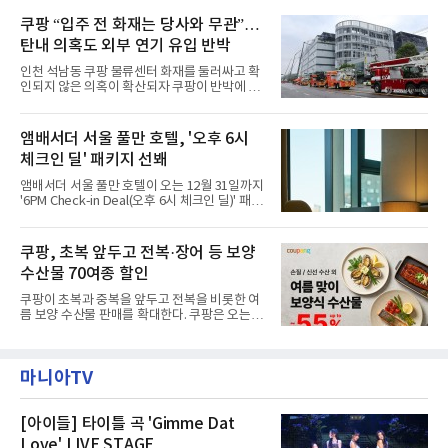
필먼트서비스(CFS)가 지난 28일부터 화재 피해
구성되어 있다.새 단장한 앰버드 시어터는 오페
주민을 대상으로 전문 출장 청소서비스 지원에
쿠팡 “입주 전 화재는 당사와 무관”…
라 극장을 모티브로 한 데코레이션으로 구성됐
나섬으로써 본격적인 지역사회 복구 작업이 시
다. 무대 공간 및 티켓 박스
탄내 의혹도 외부 연기 유입 반박
작된 것이다.대피소 주민 중심 청소 접수, 첫날
부터 2가구 지원 완료CFS는 신현초등학교, 신
인천 석남동 쿠팡 물류센터 화재를 둘러싸고 확
현북초등학교, 신현여자중학교 등 인천 서해구
인되지 않은 의혹이 확산되자 쿠팡이 반박에 나
관내 임시 대피소 3곳에서 체류해온 화재 피해
섰다. 화재 전 센터 내부에서 탄내가 났다는 주장
주민들을 대상으로 출장 청소업체 요청 접수를
에 대해서는 외부 화재 연기 유입이라고 설명했
시작했다. 현장에서 극심한 피해를 입은 지역 주
고, 2023년 같은 물류센터에서 발생한 화재에
앰배서더 서울 풀만 호텔, '오후 6시
민들의 호응 속에 CFS는 즉시 행동에 나섰다. 지
대해서도 쿠팡 입주 전 공사 과정에서 벌어진 일
난 28일 오후 전문 청소업체와
체크인 딜' 패키지 선봬
이라며 선을 그었다.쿠팡은 21일 인천 물류센터
내부에서 불이 타는 냄새가 났다는 의혹과 관련
앰배서더 서울 풀만 호텔이 오는 12월 31일까지
해 “사실무근”이라는 입장을 밝혔다.회사 측은
'6PM Check-in Deal(오후 6시 체크인 딜)' 패키
“인근에서 지난 15일 다른 회사에서 발생한 대
지를 선보인다.이번 패키지는 오후 6시 체크인
형 화재 연기가 인입돼 즉시 방재팀이 조사한 결
으로 여유로운 저녁 시간부터 호텔 스테이를 시
과 일산화탄소가 미검출됐고, 내부 문제가 아닌
작할 수 있도록 준비됐다.앰배서더 서울 풀만 호
쿠팡, 초복 앞두고 전복·장어 등 보양
것으로 확인됐다”고 설명했다.이어 “정확한 화
텔 측은 “퇴근 후 또는 주말 도심 속에서 짧지만
재 원인은 추후 조사될
수산물 70여종 할인
온전한 휴식을 원하는 고객들에게 특별한 경험
을 제공한다”고 밝혔다.패키지는 디럭스와 이그
쿠팡이 초복과 중복을 앞두고 전복을 비롯한 여
제큐티브 두 가지 타입으로 구성된다. 디럭스 패
름 보양 수산물 판매를 확대한다. 쿠팡은 오는
키지는 객실 1박(룸 온리)으로 심플한 호캉스를
20일까지 전복, 문어, 낙지, 장어 등 70여종의 수
즐길 수 있으며, 이그제큐티브 패키지는 객실 1
산물을 할인 판매한다고 8일 밝혔다.이번 행사
박과 함께 클럽 앰배서더 라운지 2인 이용, 웰니
에는 국내산 활전복과 문어, 낙지, 장어, 생물새
스 센터 사우나 2인 이용 혜택이 포함된다.특히
마니아TV
우 등이 포함됐다. 쿠팡은 올해 큰 크기의 전복
클럽 앰배서더 라운지
생산량이 늘어난 점을 반영해 주요 산지 상품을
로켓프레시 새벽배송으로 선보인다고 설명했다.
전복은 산지에서 채취한 뒤 전국으로 직송되는
[아이들] 타이틀 곡 'Gimme Dat
방식으로 운영된다. 신선도가 중요한 상품인 만
Love' LIVE STAGE