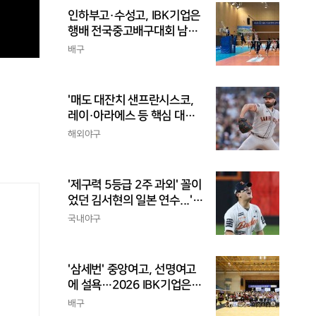
인하부고·수성고, IBK기업은
행배 전국중고배구대회 남고
부 결승 격돌
배구
'매도 대잔치 샌프란시스코,
레이·아라에스 등 핵심 대거
트레이드...가을 포기
해외야구
'제구력 5등급 2주 과외' 꼴이
었던 김서현의 일본 연수...'종
합검진표'에 불과
국내야구
'삼세번' 중앙여고, 선명여고
에 설욕…2026 IBK기업은행
배 전국중고배구대회 우승
배구