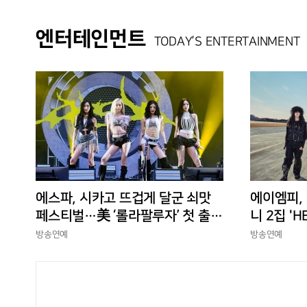
엔터테인먼트
TODAY’S ENTERTAINMENT
에스파, 시카고 뜨겁게 달군 쇠맛
에이엠피,
페스티벌…美 ‘롤라팔루자’ 첫 출격
니 2집 'H
부터 증명한 존재감
상승세
방송연예
방송연예