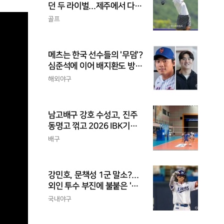
던 두 라이벌...제주에서 다시
만난다
골프
메츠는 한국 선수들의 '무덤'?
심준석에 이어 배지환도 방
출...심준석은 이미 귀국, 배
해외야구
지환은 미국 잔류할 듯
남고배구 강호 수성고, 진주
동명고 꺾고 2026 IBK기업
은행배 전국중고배구대회 4
배구
강 진출
강민호, 문책성 1군 말소?...
외인 투수 부진에 불붙은 '포
수리드론'
국내야구