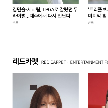
김민솔·서교림, LPGA로 갈렸던 두
'트리플보
라이벌...제주에서 다시 만난다
마지막 홀 
10승 완성
골프
골프
레드카펫
RED CARPET · ENTERTAINMENT 