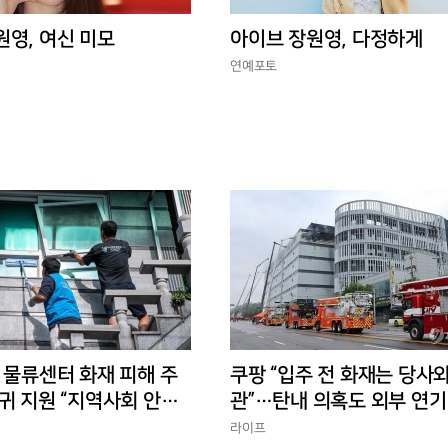
원영, 여신 미모
아이브 장원영, 다정하게
연예포토
 물류센터 화재 피해 주
쿠팡 “입주 전 화재는 당사와
귀 지원 “지역사회 안정
관”…탄내 의혹도 외부 연기
반박
라이프