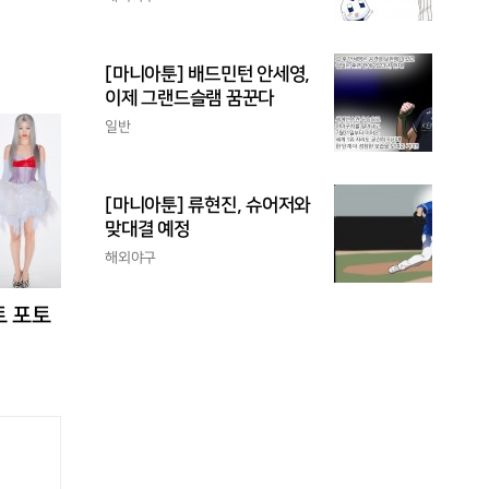
[마니아툰] 배드민턴 안세영,
이제 그랜드슬램 꿈꾼다
일반
[마니아툰] 류현진, 슈어저와
맞대결 예정
해외야구
트 포토