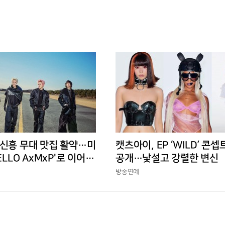
 신흥 무대 맛집 활약…미
캣츠아이, EP ‘WILD’ 콘셉
ELLO AxMxP'로 이어갈
공개…낯설고 강렬한 변신
방송연예