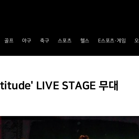
골프
야구
축구
스포츠
헬스
E스포츠·게임
오
itude' LIVE STAGE 무대