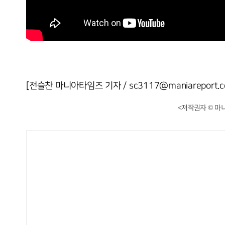
[전슬찬 마니아타임즈 기자 / sc3117@maniareport.c
<저작권자 © 마