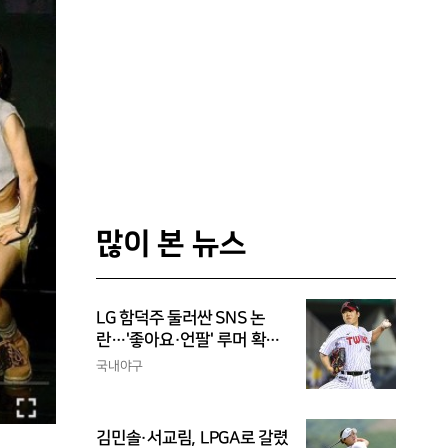
많이 본 뉴스
LG 함덕주 둘러싼 SNS 논
란…'좋아요·언팔' 루머 확산,
과거의 아픔까지 소환됐다
국내야구
김민솔·서교림, LPGA로 갈렸