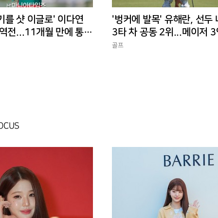
기를 샷 이글로' 이다연
'벙커에 발목' 유해란, 선두
역전...11개월 만에 통산
3타 차 공동 2위...메이저 
전은 꺼지지 않았다
골프
FOCUS