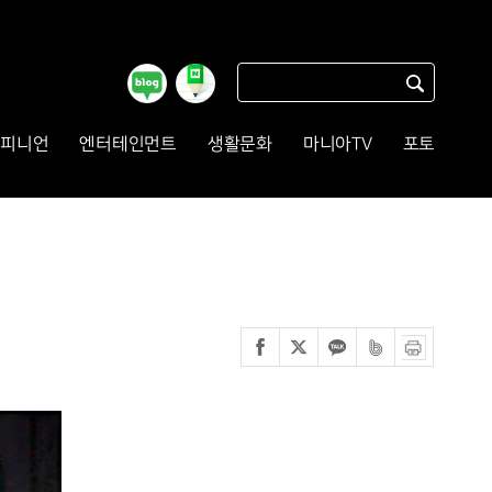
피니언
엔터테인먼트
생활문화
마니아TV
포토