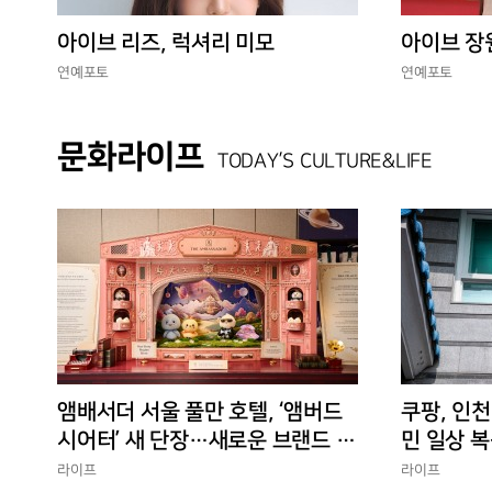
아이브 리즈, 럭셔리 미모
아이브 장
연예포토
연예포토
문화라이프
TODAY’S CULTURE&LIFE
앰배서더 서울 풀만 호텔, ‘앰버드
쿠팡, 인천
시어터’ 새 단장…새로운 브랜드 경
민 일상 복
험 선사
에 총력”
라이프
라이프