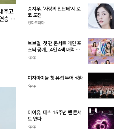
송지우, ‘사랑의 안단테’서 로
 내주고
코 도전
3연승 도
영화드라마
브브걸, 첫 팬 콘서트 개인 포
스터 공개...4인 4색 매력 발
산
Kpop
여자아이들 첫 유럽 투어 성황
Kpop
아이유, 데뷔 15주년 팬 콘서
트 연다
Kpop