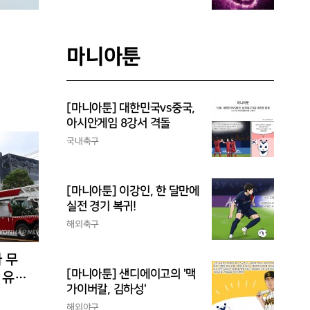
마니아툰
[마니아툰] 대한민국vs중국,
아시안게임 8강서 격돌
국내축구
[마니아툰] 이강인, 한 달만에
실전 경기 복귀!
해외축구
 무
[마니아툰] 샌디에이고의 '맥
 유입
가이버칼, 김하성'
해외야구