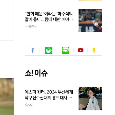
"한화 때문"이라는 '하주석의
말이 옳다...팀에 대한 이야
기, 끝까지 안 하는 게 도리
국내야구
쇼!이슈
에스파 윈터, 2024 부산세계
탁구선수권대회 홍보대사 위
촉
Kpop