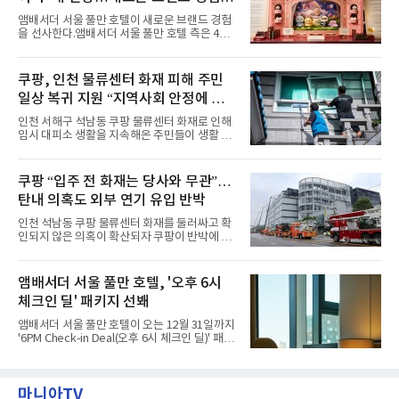
운 식사를 테마로 다양한 혜택이 마련된다. 런치
사
앰배서더 서울 풀만 호텔이 새로운 브랜드 경험
이용 시 성인 5인 이상 사전 예약 고객에게 성인
을 선사한다.앰배서더 서울 풀만 호텔 측은 4일
1인 무료 혜택을 제공하며, 디너 이용 시에는 성
“호텔 공식 마스코트 앰버드(Ambird)의 새로운
인 2인 이상 사전 예약 고객에게 소인 1인 무료
이야기를 담은 인형 극장 콘셉트의 공간 ‘앰버드
혜택을 제공한다.수요일 런치에는 사전 예약한
시어터(Ambird Theater)’를 새롭게 선보인
쿠팡, 인천 물류센터 화재 피해 주민
유료 회원 고객을 대상으로 5% 추가 할인 또는
다”고 밝혔다.앰배서더 서울 풀만 호텔은 로비
바우처 1매 추가
일상 복귀 지원 “지역사회 안정에 총
한편에 마련된 앰버드 존을 통해 앰버드의 세계
관을 소개해왔다. 앰버드 존은 앰버드가 우주여
력”
인천 서해구 석남동 쿠팡 물류센터 화재로 인해
행 중 수집한 다양한 굿즈를 전시한 '앰버드 플래
임시 대피소 생활을 지속해온 주민들이 생활 터
닛(Ambird Planet)과 계절별 플라워 연출로 사
전으로 돌아갈 수 있는 계기가 마련됐다. 쿠팡풀
랑받아온 ‘앰버드 가든(Ambird Garden)’으로
필먼트서비스(CFS)가 지난 28일부터 화재 피해
구성되어 있다.새 단장한 앰버드 시어터는 오페
주민을 대상으로 전문 출장 청소서비스 지원에
쿠팡 “입주 전 화재는 당사와 무관”…
라 극장을 모티브로 한 데코레이션으로 구성됐
나섬으로써 본격적인 지역사회 복구 작업이 시
다. 무대 공간 및 티켓 박스
탄내 의혹도 외부 연기 유입 반박
작된 것이다.대피소 주민 중심 청소 접수, 첫날
부터 2가구 지원 완료CFS는 신현초등학교, 신
인천 석남동 쿠팡 물류센터 화재를 둘러싸고 확
현북초등학교, 신현여자중학교 등 인천 서해구
인되지 않은 의혹이 확산되자 쿠팡이 반박에 나
관내 임시 대피소 3곳에서 체류해온 화재 피해
섰다. 화재 전 센터 내부에서 탄내가 났다는 주장
주민들을 대상으로 출장 청소업체 요청 접수를
에 대해서는 외부 화재 연기 유입이라고 설명했
시작했다. 현장에서 극심한 피해를 입은 지역 주
고, 2023년 같은 물류센터에서 발생한 화재에
앰배서더 서울 풀만 호텔, '오후 6시
민들의 호응 속에 CFS는 즉시 행동에 나섰다. 지
대해서도 쿠팡 입주 전 공사 과정에서 벌어진 일
난 28일 오후 전문 청소업체와
체크인 딜' 패키지 선봬
이라며 선을 그었다.쿠팡은 21일 인천 물류센터
내부에서 불이 타는 냄새가 났다는 의혹과 관련
앰배서더 서울 풀만 호텔이 오는 12월 31일까지
해 “사실무근”이라는 입장을 밝혔다.회사 측은
'6PM Check-in Deal(오후 6시 체크인 딜)' 패키
“인근에서 지난 15일 다른 회사에서 발생한 대
지를 선보인다.이번 패키지는 오후 6시 체크인
형 화재 연기가 인입돼 즉시 방재팀이 조사한 결
으로 여유로운 저녁 시간부터 호텔 스테이를 시
과 일산화탄소가 미검출됐고, 내부 문제가 아닌
작할 수 있도록 준비됐다.앰배서더 서울 풀만 호
것으로 확인됐다”고 설명했다.이어 “정확한 화
마니아TV
텔 측은 “퇴근 후 또는 주말 도심 속에서 짧지만
재 원인은 추후 조사될