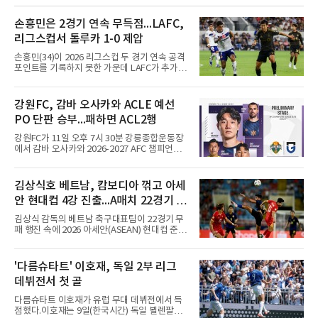
회 2루수 땅볼로 물러났고 9회초 대수비와 교체
됐다.샌프란시스코는 팀 전체가 2안타에 묶인
데다 7회 6실점이 겹쳐 0-8로 졌다.샌디에이고
손흥민은 2경기 연속 무득점...LAFC,
파드리스 송성문은 휴스턴 애스트로스와의 홈경
리그스컵서 톨루카 1-0 제압
기에 결장했다. 샌디에이고는 3-2로 이겼다.
손흥민(34)이 2026 리그스컵 두 경기 연속 공격
포인트를 기록하지 못한 가운데 LAFC가 추가시
간 결승골로 승리했다.손흥민은 9일 낮(한국시
간) 미국 로스앤젤레스 BMO 스타디움에서 열린
멕시코 리가 MX 톨루카와의 조별리그 2차전에
강원FC, 감바 오사카와 ACLE 예선
최전방 공격수로 선발 출전했으나 슈팅 없이 후
PO 단판 승부...패하면 ACL2행
반 23분 주드 테리와 교체됐다. 북중미 월드컵
이후 MLS 4경기 연속 골을 넣었던 그는 지난 6
강원FC가 11일 오후 7시 30분 강릉종합운동장
일 치바스 과달라하라전에 이어 침묵했다.전반
에서 감바 오사카와 2026-2027 AFC 챔피언스
1분 다비드 마르티네스가 얻은 페널티킥은 비디
리그 엘리트(ACLE) 예선 플레이오프를 치른다.
오 판독으로 취소됐고, 전반 34분 드니 부앙가의
승자는 ACLE 본선에 오르고 패자는 2부 격 대회
슈팅은 골키퍼에게 막혔다. 승부는 후반 46분 제
인 AFC 챔피언스리그2(ACL2)로 향한다. 강원은
김상식호 베트남, 캄보디아 꺾고 아세
이컵 샤펠버그의 크로스가 걷혀 나오자 에디 세
2024시즌 K리그1 준우승 자격으로 나선 지난 시
구라가 페널티아크 왼쪽에서 오
안 현대컵 4강 진출...A매치 22경기 무
즌 ACLE에서 창단 첫 아시아 무대를 경험하며
16강에 진출했고, 2025시즌 리그 5위로 이번 출
패 질주
김상식 감독의 베트남 축구대표팀이 22경기 무
전권을 얻었다.감바 오사카는 2025-2026시즌
패 행진 속에 2026 아세안(ASEAN) 현대컵 준결
ACL2 결승에서 크리스티아누 호날두의 소속팀
승에 올랐다.베트남은 7일(한국시간) 하노이 미
알나스르를 2-0으로 꺾은 우승팀이다. 지난 7일
딘 국립경기장에서 열린 캄보디아와의 조별리그
J리그 개막전에서 우라와 레즈를 4-3으로 이겨
A조 4차전에서 응우옌 딘 박의 2골과 상대 자책
'다름슈타트' 이호재, 독일 2부 리그
기세도 좋다.최근 리그 2연패로 상승세가 끊긴
골을 묶어 3-1로 이겼다. 3승 1무 승점 10으로
강원은 이번 승리로 반등을 노린다. 김대
데뷔전서 첫 골
싱가포르(승점 8)를 제치고 조 1위를 차지했고,
A매치 연속 무패는 22경기(19승 3무)로 늘렸다.
다름슈타트 이호재가 유럽 무대 데뷔전에서 득
종전 자국 기록은 18경기였다.2년마다 열리는
점했다.이호재는 9일(한국시간) 독일 뵐렌팔토
현대컵은 '동남아의 월드컵'으로 불리며, 스즈키