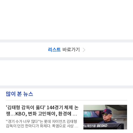
리스트
바로가기
많이 본 뉴스
'김태형 감독이 옳다' 144경기 체제 논
쟁…KBO, 변화 고민해야, 환경에 맞
는 경기 수가 바람직
"경기 수가 너무 많다"는 롯데 자이언츠 김태형
감독이 던진 한마디가 화제다. 폭염으로 사상 초
유의 이틀 연속 전 경기 취소가 결정된 날, 김 감