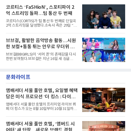
heart(와일드 하트)’라는 제목이 붙은 콘셉트 포
Someday Christmas - 부산' 등 무대를 통해 안
토에는 멤버들의 본능적이고 야성적인 면모가
코르티스 ‘FaSHioN’, 스포티파이 2
정적인 실력을 입증했고, 올해 '2026 어썸뮤직
강렬하게 담겼다. 짙은 아이섀도와 푸른빛·금빛·
페스티벌', '뷰티풀 민트 라이프 2026', '2026
억 스트리밍 돌파…팀 통산 두 번째
붉은빛의 컬러 렌즈가 비현실적인 분위기를 자
아내고, 여러 원색이 불규칙하게 뒤섞인 멀티컬
코르티스(CORTIS)가 팀 통산 두 번째로 단일곡
러 헤어와 과감한 블루·블랙 립 메이크업이 낯설
2억 스트리밍을 달성했다.소속사 측은 29일 “코
고도 매혹적인 비주얼을 완성했다.스타일링 역
르티스의 데뷔 앨범 수록곡 ‘FaSHioN’이 글로
시 파격적이다. 스터드와 망사, 코르셋, 풍성한
벌 오디오·음원 스트리밍 플랫폼 스포티파이에
레이스 등 언뜻 어울리지 않을 듯한 소재와 실루
서 27일 자로 누적 재생 수 2억 회를 돌파했
브브걸, 활발한 음악방송 활동…시원
엣을 거침없이 결합했다. 멤버들은 각기 다른 개
다”고 밝혔다.곡이 발표된 지 약 10개월 만이다.
성을 살린 스타일링을 선
한 보컬+통통 튀는 안무로 무더위 사
팀의 첫 번째 2억 스트리밍 곡은 동일 음반에 수
록된 ‘GO!’다. 이 노래는 공개 약 9개월 만인 지
냥
브브걸(BBGIRLS)이 ‘서머 퀸’의 존재감을 다시
난달 26일 자에 2억 고지를 밟았다. 이는 최근 5
한번 보여줬다.브브걸은 지난 16일 새 싱글
년 내 데뷔한 보이그룹의 곡 중 최단기 2억 달성
'BODY WAVE'(바디 웨이브)를 발매하고 각종 음
이며 ‘FaSHioN’이 그 다음이다.코르티스는 평
악방송에 출연했다.브브걸은 컴백 이후 Mnet
소 관심이 많은 ‘패션’을 소재로 곡을 공동 창작
'엠카운트다운'을 시작으로 KBS2 '뮤직뱅크',
했다. “내 티, 5 bucks 바지는, 만원” 등 멤버들
문화라이프
MBC '쇼! 음악중심', SBS '인기가요' 등 주요 음
의 라이프 스타일
악방송 무대에 올라 화려한 퍼포먼스를 펼쳤다.
시원한 에너지와 안정적인 라이브, 통통 튀는 매
력을 앞세워 매 무대 색다른 볼거리를 선사했다.
앰배서더 서울 풀만 호텔, 요일별 혜택
특히 화사한 파스텔 톤의 비치웨어부터 청량한
담은 미식 프로모션 ‘더 킹스 : 다이닝
마린룩, 햇살 아래 반짝이는 물결을 연상시키는
프리빌리지즈’ 선봬
스커트, 강렬한 붉은 계열의 스타일링까지 각기
앰배서더 서울 풀만 호텔의 프리미엄 라이브 뷔
다른 매력을 선보였다. 브브걸은 다채로운 여름
페 더 킹스가 오는 8월 10일부터 10월 31일까지
패션을 완벽하게 소화하며 보
특별 프로모션 ‘더 킹스 : 다이닝 프리빌리지
즈’를 선보인다.앰배서더 서울 풀만 호텔 측은
“요일마다 다른 즐거움과 한층 깊어진 미식의 여
앰배서더 서울 풀만 호텔, ‘앰버드 시
유를 경험할 수 있도록 기획했다”고 밝혔다.먼저
어터’ 새 단장…새로운 브랜드 경험 선
월요일과 화요일에는 한 주의 문을 여는 여유로