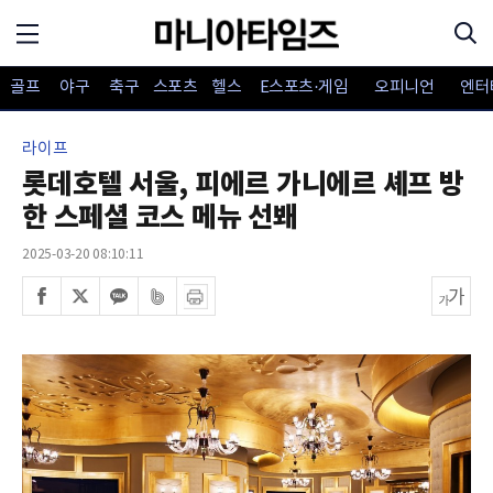
골프
야구
축구
스포츠
헬스
E스포츠·게임
오피니언
엔터
라이프
롯데호텔 서울, 피에르 가니에르 셰프 방
한 스페셜 코스 메뉴 선봬
2025-03-20 08:10:11