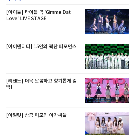
온전한 휴식을 원하는 고객들에게 특별한 경험
을 제공한다”고 밝혔다.패키지는 디럭스와 이그
제큐티브 두 가지 타입으로 구성된다. 디럭스 패
[아이들] 타이틀 곡 'Gimme Dat
키지는 객실 1박(룸 온리)으로 심플한 호캉스를
Love' LIVE STAGE
즐길 수 있으며, 이그제큐티브 패키지는 객실 1
박과 함께 클럽 앰배서더 라운지 2인 이용, 웰니
스 센터 사우나 2인 이용 혜택이 포함된다.특히
클럽 앰배서더 라운지
[아이덴티티] 15인의 꽉찬 퍼포먼스
[리센느] 더욱 달콤하고 향기롭게 컴
백!
[아일릿] 상큼 미모의 아가씨들