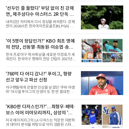
독은 단순히 더위를 이야기하지 않았다. 우천,
폭염, 부상 등 변수가 늘어나는 현실에서 현재
'선두인 줄 몰랐다' 부담 없이 친 강채
팀당 144경기 체제가 과연 지속 가능한지 질문
연, 제주삼다수 마스터스 2R 단독 선
을 던졌다.물론 144경기가 세계적으로 특별히
많은 숫자는 아니다. 메이저리그는 팀당 162경
두
내려갔던 자리에서 다시 정상을 바라본다. 강채
기, 일본프로야구도 143~144경기를 치른다. 숫
연이 2026시즌 한국여자프로골프(KLPGA) 투어
자만 놓고 보면 KBO가 유난히 혹사 구조라고 말
하반기 첫 대회 제주삼다수 마스터스(총상금 10
하기 어렵다.하지만 중요한 것은 숫자가 아니라
억 원, 우승상금 1억8000만 원) 2라운드에서 단
환경이다. 한국의 여름은 달라지고 있다. 과거와
독 선두로 도약했다.강채연은 7일 제주도 서귀
'이 5명이 정답인가?' KBO 최초 명예
비교하기 어려울 정도로 폭염이 길어지고 강해
포의 테디밸리 골프앤리조트(파72)에서 열린 2
지고 있다. 여기에 장마, 이
의 전당, 선동열·최동원·이승엽·송진
라운드에서 버디 5개와 보기 1개를 묶어 4언더
파 68타를 쳤다. 중간합계 9언더파 135타로 전
우·김응용을 둘러싼 논쟁
한국 프로야구 역사에 남을 새로운 이정표가 세
날 공동 4위에서 선두로 올라섰다. 공동 2위 그
워진다. 한국야구 명예의 전당 건립이 2027년으
룹(8언더파 136타)과는 한 타 차다.이 대회는 그
로 다가오면서 이제 야구계의 관심은 하나의 질
에게 특별하다. 2023년 정규투어에 데뷔한 강채
문으로 향하고 있다. "누가 한국 야구 최초의 명
연은 2024년 8월 이 대회에서 공동 2위로 주목
예의 전당 헌액자가 될 것인가?"현재 가장 많이
'760억 다 어디 갔나?' 푸이그, 형량
받았으나, 지난해 상금순위 75위에 그쳐 시드순
거론되는 후보군은 선동열, 최동원, 이승엽, 송
위전으로 밀렸고 본선에서도 78위에
선고 앞두고 파산 신청
진우, 그리고 김응용 감독이다. 한국 야구의 시
대별 상징성과 업적을 고려하면 충분히 설득력
야구팬들에게 강렬한 인상을 남겼던 '쿠바 야생
있는 이름들이다.선동열은 한국 야구가 배출한
마' 야시엘 푸이그의 인생이 또 한 번 중대한 갈
최고의 투수로 평가받는다. 해태 시절 통산 146
림길에 섰다. 메이저리그와 한국 프로야구에서
승과 평균자책점 1.20이라는 압도적인 기록을
거액을 벌었던 푸이그가 연방 사건 선고를 앞두
남겼고, 1980년대 후반 리그를 지배했다. 일본
고 파산보호를 신청했다.푸이그는 최근 미국 플
'KBO판 다저스인가?'…최형우·페덱·
프로야구에서도 성공하며 한국 선수의 해외 진
로리다 파산 법원에 챕터11 파산보호 신청을 냈
출 가능성을 보여준 상징적인 존
보스 이어 미야모리까지, 삼성의 '스펙
다. 챕터11은 기업이나 개인이 채권자들과 협의
를 통해 재정 구조를 재편할 수 있도록 돕는 제도
만렙' 승부수
미국 메이저리그의 LA 다저스는 막강한 자본력
다.미 매체들에 따르면 푸이그의 자산 규모는
과 데이터 분석을 바탕으로 이미 검증된 스타들
1000만~5000만 달러(약 146억~730억 원), 부