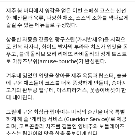
제주 봄 바다에서 영감을 얻은 이번 스페셜 코스는 신선
한 해산물과 육류, 다양한 채소, 소스의 조화를 색다르게
즐길 수 있는 메뉴들로 구성했다.
상큼한 자몽을 곁들인 랑구스틴(가시발새우)을 시작으
로 전복 라자냐, 화이트 발사믹 부라타 치즈가 입맛을 돋
우고, 블랙 올리브 오리 리에뜨 라비올리와 성게 토스트
로 아뮤즈부쉬(amuse-bouche)가 완성된다.
겨우내 잃었던 입맛을 찾아줄 제주 옥돔과 랍스터, 숯불
에 구운 채소들이 코스를 더욱 풍성하게 만들며, 송아지
고기와 완두콩 벨루테, 아스파라거스, 꽃송이버섯이 한
데 내어진다.
그릴에 구운 최상급 립아이는 미식의 순간을 더욱 특별
하게 해 줄 ‘게리동 서비스 (Gueridon Service)’로 제공
되며, 고르곤졸라 치즈를 곁들인 양배추와 보들레이즈
소스는 립아이의 맛을 한층 돋보이게 한다.