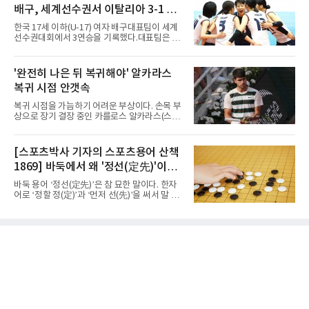
여고를 84-59로 완파했다.광주수피아여고는 김
여자 3쿠션 일반부에서는 허채원(서울당
배구, 세계선수권서 이탈리아 3-1 완
사랑이 24점, 김담희가 20점을 올리며 공격을
이끌었다. 두 선수는 팀 득점의 절반 이상을 합작
파...조별리그 3연승
한국 17세 이하(U-17) 여자 배구대표팀이 세계
하며 승리를 견인했다.이로써 광주수피아여고는
선수권대회에서 3연승을 기록했다.대표팀은 9
첫 경기부터 25점 차 승리를 거두며 대회 2연패
일(한국시간) 칠레 로스안데스에서 열린 2026
를 향한 순조로운 출발을 알렸다.남고부 16강전
FIVB U-17 여자 세계선수권대회 조별리그 D조
에서는 강호 용산고가 배재고를 85-52로 크게
3차전에서 이탈리아를 3-1(25-14 25-19 13-25
'완전히 나은 뒤 복귀해야' 알카라스
누르고 8강에 진출했다. 용산고는 이승민이 22
25-20)로 꺾었다. 푸에르토리코, 대만에 이은 3
점을 기록하며 공격을 주도했고
복귀 시점 안갯속
연승으로 승점 9를 쌓아 조 1위에 올랐다. 24개
팀이 6개 팀씩 4개 조로 나뉘어 조별리그를 치르
복귀 시점을 가늠하기 어려운 부상이다. 손목 부
며 각 조 상위 4개 팀이 16강에 진출한다.지난해
상으로 장기 결장 중인 카를로스 알카라스(스페
U-16 아시아선수권 우승으로 처음 이 대회에 나
인)가 올해 마지막 메이저 US오픈에 나설 수 있
선 대표팀은 3경기 연속 한 세트만 내줬다. 이날
을지 관심이 쏠린다.얀니크 신네르(이탈리아)와
도 1, 2세트를 잡은 뒤 3세트를 내줬으나 4세트
정상을 다투던 알카라스는 지난 4월 바르셀로나
[스포츠박사 기자의 스포츠용어 산책
종반 점수 차를 벌려 승점 3을 챙겼다.블로킹은
오픈 이후 넉 달째 남자프로테니스(ATP) 투어 경
7-16으로 밀렸지만 한국보다
1869] 바둑에서 왜 '정선(定先)'이라
기에 나서지 못하고 있다. 9일 영국 BBC 등에 따
르면 그는 손목 힘줄을 감싸는 활막에 염증이 생
말할까
바둑 용어 ‘정선(定先)’은 참 묘한 말이다. 한자
기는 건초염을 앓고 있다.이 부상이 까다로운 이
어로 ‘정할 정(定)’과 ‘먼저 선(先)’을 써서 말 그
유가 있다. 반복적으로 라켓을 쥐고 휘두르는 동
대로 풀면 ‘먼저 두는 것을 정한다’는 뜻이다. 흑
작 탓에 테니스 선수에게 흔한 부상이지만, 가벼
이 먼저 두되 백에게 덤을 주지 않는 방식이다.
우면 몇 주 안에 낫는 반면 심하면 수술과 함께
요즘 프로기사들의 대국은 대부분 ‘호선(互
최장 1년의 회복이 필요하다. 알카라스는 수술
先)’으로 치러지고, 백에게 6집 반 또는 7집 반의
은 받지 않았다. 라켓
덤을 주는 것이 일반적이다. (본 코너 1868회 ‘바
둑에서 왜 ‘호선(互先)’이라 말할까‘ 참조) 반면
정선에서는 흑이 먼저 두는 대신 덤이 없다. 한국
기원 역시 기력 차이를 표시하는 기준에서 정선
을 하나의 기준으로 삼고 있다.과거 일본 바둑의
치수제에서는 실력 차이에 따라 정선(定先), 선