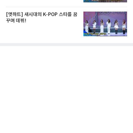
[앳하트] 새시대의 K-POP 스타를 꿈
꾸며 데뷔!