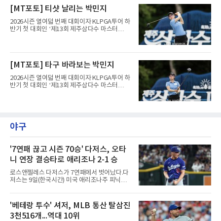
최종라운드 경기가 펼쳐지고 있다.유현조가 1번
[MT포토] 티샷 날리는 박민지
홀에서 경기하고 있다.
2026시즌 열여덟 번째 대회이자 KLPGA투어 하
반기 첫 대회인 ‘제13회 제주삼다수 마스터
스’(총상금 10억 원, 우승상금 1억 8천만 원)가
제주도 서귀포시에 위치한 테디밸리 골프앤리조
트(파72/6,767야드)에서 열리고 있다.9일 현재
최종라운드 경기가 펼쳐지고 있다.박민지가 1번
[MT포토] 타구 바라보는 박민지
홀에서 경기하고 있다.
2026시즌 열여덟 번째 대회이자 KLPGA투어 하
반기 첫 대회인 ‘제13회 제주삼다수 마스터
스’(총상금 10억 원, 우승상금 1억 8천만 원)가
제주도 서귀포시에 위치한 테디밸리 골프앤리조
트(파72/6,767야드)에서 열리고 있다.9일 현재
최종라운드 경기가 펼쳐지고 있다.박민지가 1번
홀에서 경기하고 있다.
야구
'7연패 끊고 시즌 70승' 다저스, 오타
니 연장 결승타로 애리조나 2-1 승
로스앤젤레스 다저스가 7연패에서 벗어났다.다
저스는 9일(한국시간) 미국 애리조나주 피닉스
체이스필드에서 열린 2026 MLB 애리조나 다이
아몬드백스전에서 2-1로 이겼다. 8회 카일 터커
의 솔로 홈런으로 앞섰으나 9회말 마무리 에드
'베테랑 투수' 셔저, MLB 통산 탈삼진
윈 디아스가 헤랄도 페르도모와 코빈 캐럴에게
3천516개...역대 10위
연속 3루타를 맞고 동점을 허용했다.수술과 재