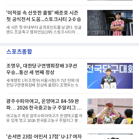
어 경기장에서 열린 홀슈타인 킬과의 2026-
컵·미쓰비시컵을 거쳐 30주년을 맞아 타이틀 스
2027시즌 2.분데스리가(2부) 개막전에서 0-2로
폰서가 바뀌었다. 2024년 우승팀 베트남은 2연
뒤진 후반 추격골을 넣었다. 후반 15분 핀 라켄
'이적설 속 산뜻한 출발' 배준호 시즌
패와 통산 4번째 우승을 노린다.준결승 상대 말
마허와 교체 투입된 그는 후반 31분 페널티지역
레이시아는 8일 필리핀을 1-0
첫 공식전서 도움...스토크시티 2-0 승
오른쪽에서 카이 클레피시의 패스를 받아 오른
발 슈팅으로 마무리했다.다름슈타트는 후반 41
새 시즌 첫 무대부터 공격포인트를 남겼다. 잉글
분 알렉산다르 부코티치의 동점골로 승점 1을
랜드 프로축구 챔피언십(2부) 스토크시티의 배
챙겼다. 홀슈타인 킬은 전반 8분 기예르모 발지,
준호가 시즌 첫 공식전에서 도움을 올렸다.배준
전반 42분 필 하레스의 골로 앞섰으나 2-2 무승
호는 9일(한국시간) 영국 스토크온트렌트의 베
부에 그쳤다.2000년생 이호재는 191㎝ 신장을
트365 스타디움에서 열린 올덤 애슬레틱(4부)과
활용한 제공권과 문전 슈팅이 강점인 정통 스트
스포츠종합
의 2026-2027시즌 잉글랜드 풋볼리그컵(EFL
라이커로, K리그1 포항 스틸러스에서
컵) 1라운드에서 팀의 2-0 승리에 쐐기를 박는
골을 도왔다.투입 직후 결정적인 장면을 만들었
다. 1-0으로 앞서던 후반 21분 그라운드를 밟은
조명우, 대한당구연맹회장배 3쿠션
그는 후반 37분 상대 수비 라인 사이를 찌르는
우승...통산 세 번째 정상
전진 패스를 건넸고, 이를 받은 로베르트 보제니
크가 단독 드리블 끝에 오른발 슈팅으로 골망을
세계랭킹 1위 조명우(서울시청)가 7년 만에 대
흔들었다.시점도 좋았다. 프랑스 올랭피크 리옹
한당구연맹회장배 정상에 올랐다.조명우는 9일
이적설이 도는 배준호는 시즌 첫
강원 양구군 양구종합스포츠타운에서 열린
'SOOP과 함께하는 2026 대한당구연맹회장배
전국당구대회' 캐롬 3쿠션 남자부 결승에서 송
광주수피아여고, 온양여고 84-59 완
윤도(홍성고부설방통고)를 50-36으로 꺾었다.
파… 2026 한국중고농구 주말리그 왕
유소년 시절 '조명우 키즈'로 성장한 후배와의 대
결이었다.2017년 이 대회에서 만 19세 5개월로
중왕전 2연패 순항
여고농구 최강 광주수피아여고가 온양여고를 여
국내 성인 3쿠션 최연소 우승을 기록한 그는
유 있게 꺾고 2026 한국중고농구 주말리그 왕중
2019년에 이어 통산 세 번째 우승을 거뒀다. 조
왕전 첫 승을 신고했다.지난해 대회 챔피언 광주
명우는 최근 두 대회 연속 10대 선수와 결승에서
수피아여고는 9일 전남 해남 동백체육관에서 열
만났다며 방심할 수 없다고 말했다. 공동 3위는
린 대회 여고부 예선리그 B조 첫 경기에서 온양
'손서연 23점·어민서 17점' U-17 여자
정승일(서울당구연맹), 이범열(시흥시체육회).