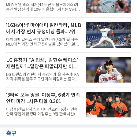
활을 마치고 지난달 30일 복귀한 디아스는 전날
MLB 우완 맥스 셔저(42·토론토 블루제이스)가
끝내기 역전 홈런에 이어 이틀 연속 무너졌다. 다
통산 탈삼진 역대 10위에 올랐다.셔저는 9일(한
만 무사 3루를 실점 없이 넘겨 경기는 연장으로
국시간) 미국 필라델피아 시티즌스뱅크파크에
이어졌고, 다저스는 10회초 오타니 쇼헤이의 내
서 열린 필라델피아 필리스와의 원정 경기에 선
야 안타로 결승점을 뽑았다. 10회말에는 잭 드레
발 등판해 5⅓이닝 4탈삼진을 기록, 통산 3천
'163⅔이닝' 마이애미 알칸타라, MLB
이어가 1사 1, 3루에서 병살타를 유도했다.시즌
516개를 쌓아 월터 존슨(3천515개)을 1개 차로
70승 47패가 된 다저스는 지구
에서 가장 먼저 규정이닝 돌파...2위와
제쳤다.이 부문 1위는 놀런 라이언(5천714개)이
며 랜디 존슨(4천875개), 로저 클레먼스(4천672
14이닝 차
마이애미 말린스 샌디 알칸타라(30)가 올 시즌
개), 스티브 칼턴(4천136개)이 뒤를 잇는다.현역
MLB에서 가장 먼저 규정이닝을 넘어섰다.알칸
중에서는 올 시즌 후 은퇴하는 통산 8위 저스틴
타라는 9일(한국시간) 미국 마이애미 론디포파
벌랜더(디트로이트 타이거스·266승·3천554탈
크에서 열린 로스앤젤레스 에인절스전에 선발
삼진)에 이어 222승의 셔저가 다승과 탈삼진 모
등판해 7이닝 3피안타 무실점을 기록, 7-0 승리
LG 홍창기 FA 협상, '김현수 케이스'
두 2위다. 올해 토론토와 1년 300만 달러에 재계
를 이끌며 시즌 13승(6패)을 올렸다. 평균자책점
약한 그는 9위 게일로드 페리(3
재현될까?...밀당은 피말리지만 이적
은 3.52로 떨어졌고, 3회를 마쳤을 때 통산 1천
226이닝을 기록해 리키 놀라스코의 구단 최다
가능성은 낮아
LG 트윈스의 간판타자 홍창기가 올 시즌 후 FA
이닝(1천225⅔이닝)을 경신했다.시즌 소화 이닝
자격 취득을 앞두고 구단과의 피말리는 줄다리
은 163⅔이닝으로 규정이닝 162이닝을 통과했
기를 예고하고 있다. 과거 팀의 핵심 자원이었던
다. 이닝 2위 크리스토페르 산체스(필라델피아
김현수가 FA 시장에서 이적했던 충격적인 선례
필리스·149⅔이닝)보다 14이닝 많다.2017년 세
가 소환되면서 벌써부터 팬들의 이목이 집중되
'3타석 모두 땅볼' 이정후, 6경기 연속
인트루이스에서 데뷔해 이듬해 마이애미로 이적
는 양상이다.다만 이번 협상은 과거 김현수 케이
한 그는 2022년 리그 최다 228⅔이닝
안타 마감...시즌 타율 0.301
스와는 판이하게 다른 환경 속에서 전개될 것으
로 보인다. 선수 측과 구단 간의 시각 차이가 팽
이정후(샌프란시스코 자이언츠)의 6경기 연속
팽히 맞서며 내부 협상 과정은 극심한 진통을 겪
안타 행진이 끊겼다.이정후는 9일(한국시간) 미
을 가능성이 크지만, 시장 외부에서 불어오는 변
국 샌프란시스코 오라클 파크에서 열린 MLB 디
수는 제한적일 것이라는 분석이 지배적이다.홍
트로이트 타이거스와의 홈경기에 2번 타자 우익
창기는 지난 2025년 불의의 무릎 부상으로 전력
수로 출전해 3타수 무안타에 그쳤다. 시즌 타율
에서 이탈하는 아픔을 겪었고, 이어진 2026시즌
축구
은 0.301로 하락했다. 1회와 4회 유격수 땅볼, 7
초중반에도 실전 감각 회복