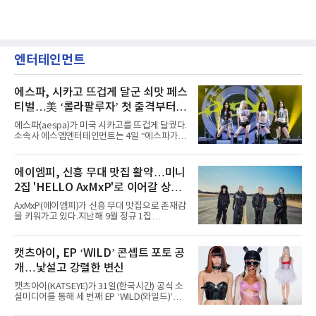
엔터테인먼트
에스파, 시카고 뜨겁게 달군 쇠맛 페스
티벌…美 ‘롤라팔루자’ 첫 출격부터
증명한 존재감
에스파(aespa)가 미국 시카고를 뜨겁게 달궜다.
소속사 에스엠엔터테인먼트는 4일 “에스파가
지난 2일(현지 시간) 미국 시카고 그랜트 파크에
서 열린 ‘롤라팔루자 시카고’(Lollapalooza
Chicago)의 알리안츠 스테이지에 올랐다”며
에이엠피, 신흥 무대 맛집 활약…미니
“총 14곡으로 구성된 세트리스트를 선사, 데뷔 7
2집 'HELLO AxMxP'로 이어갈 상승
년 차다운 노련한 무대 매너와 파워풀한 에너지
로 현장의 분위기를 압도했다”고 밝혔다.1991
세
AxMxP(에이엠피)가 신흥 무대 맛집으로 존재감
년 시작된 ‘롤라팔루자’는 8개 스테이지, 170여
을 키워가고 있다.지난해 9월 정규 1집
팀의 아티스트와 40만 명 이상의 관객이 운집하
'AxMxP'를 발매하며 가요계에 정식 출격한
는 북미 최대 규모의 페스티벌이다.올해 ‘롤라팔
AxMxP는 데뷔 전부터 버스킹과 각종 페스티벌,
루자 시카고’에는 에스파 외에도 제니, 아이들,
공연 무대에 오르며 실전 경험을 쌓아왔다.이들
캣츠아이, EP ‘WILD’ 콘셉트 포토 공
코르티스 등 K팝 스타들이 출연진 명단에 이름
은 소속사 패밀리 콘서트를 비롯해 '뷰티풀 민트
을 올렸다.이날 에스파는
개…낯설고 강렬한 변신
라이프 2025', '2025 부산국제록페스티벌' 등 대
형 무대에 잇달아 출연해 당찬 에너지와 풋풋한
캣츠아이(KATSEYE)가 31일(한국시간) 공식 소
매력으로 음악팬들의 눈도장을 찍었다.이후
셜미디어를 통해 세 번째 EP ‘WILD(와일드)’의
AxMxP는 '카운트다운 판타지 2025-2026',
콘셉트 포토와 트랙리스트를 공개했다.‘Wild
'PEAKBOX 2025 vol.2 : 사랑·청춘·행복', '2025