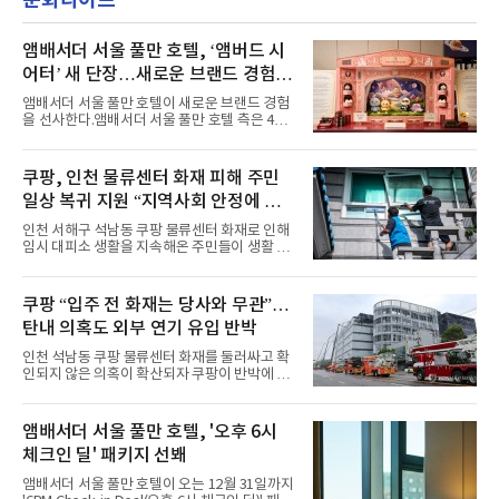
문화라이프
의 라이프 스타일
악방송 무대에 올라 화려한 퍼포먼스를 펼쳤다.
시원한 에너지와 안정적인 라이브, 통통 튀는 매
력을 앞세워 매 무대 색다른 볼거리를 선사했다.
앰배서더 서울 풀만 호텔, ‘앰버드 시
특히 화사한 파스텔 톤의 비치웨어부터 청량한
어터’ 새 단장…새로운 브랜드 경험 선
마린룩, 햇살 아래 반짝이는 물결을 연상시키는
사
스커트, 강렬한 붉은 계열의 스타일링까지 각기
앰배서더 서울 풀만 호텔이 새로운 브랜드 경험
다른 매력을 선보였다. 브브걸은 다채로운 여름
을 선사한다.앰배서더 서울 풀만 호텔 측은 4일
패션을 완벽하게 소화하며 보
“호텔 공식 마스코트 앰버드(Ambird)의 새로운
이야기를 담은 인형 극장 콘셉트의 공간 ‘앰버드
시어터(Ambird Theater)’를 새롭게 선보인
쿠팡, 인천 물류센터 화재 피해 주민
다”고 밝혔다.앰배서더 서울 풀만 호텔은 로비
일상 복귀 지원 “지역사회 안정에 총
한편에 마련된 앰버드 존을 통해 앰버드의 세계
관을 소개해왔다. 앰버드 존은 앰버드가 우주여
력”
인천 서해구 석남동 쿠팡 물류센터 화재로 인해
행 중 수집한 다양한 굿즈를 전시한 '앰버드 플래
임시 대피소 생활을 지속해온 주민들이 생활 터
닛(Ambird Planet)과 계절별 플라워 연출로 사
전으로 돌아갈 수 있는 계기가 마련됐다. 쿠팡풀
랑받아온 ‘앰버드 가든(Ambird Garden)’으로
필먼트서비스(CFS)가 지난 28일부터 화재 피해
구성되어 있다.새 단장한 앰버드 시어터는 오페
주민을 대상으로 전문 출장 청소서비스 지원에
쿠팡 “입주 전 화재는 당사와 무관”…
라 극장을 모티브로 한 데코레이션으로 구성됐
나섬으로써 본격적인 지역사회 복구 작업이 시
다. 무대 공간 및 티켓 박스
탄내 의혹도 외부 연기 유입 반박
작된 것이다.대피소 주민 중심 청소 접수, 첫날
부터 2가구 지원 완료CFS는 신현초등학교, 신
인천 석남동 쿠팡 물류센터 화재를 둘러싸고 확
현북초등학교, 신현여자중학교 등 인천 서해구
인되지 않은 의혹이 확산되자 쿠팡이 반박에 나
관내 임시 대피소 3곳에서 체류해온 화재 피해
섰다. 화재 전 센터 내부에서 탄내가 났다는 주장
주민들을 대상으로 출장 청소업체 요청 접수를
에 대해서는 외부 화재 연기 유입이라고 설명했
시작했다. 현장에서 극심한 피해를 입은 지역 주
고, 2023년 같은 물류센터에서 발생한 화재에
앰배서더 서울 풀만 호텔, '오후 6시
민들의 호응 속에 CFS는 즉시 행동에 나섰다. 지
대해서도 쿠팡 입주 전 공사 과정에서 벌어진 일
난 28일 오후 전문 청소업체와
체크인 딜' 패키지 선봬
이라며 선을 그었다.쿠팡은 21일 인천 물류센터
내부에서 불이 타는 냄새가 났다는 의혹과 관련
앰배서더 서울 풀만 호텔이 오는 12월 31일까지
해 “사실무근”이라는 입장을 밝혔다.회사 측은