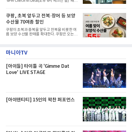
'6PM Check-in Deal(오후 6시 체크인 딜)' 패키
“인근에서 지난 15일 다른 회사에서 발생한 대
지를 선보인다.이번 패키지는 오후 6시 체크인
형 화재 연기가 인입돼 즉시 방재팀이 조사한 결
으로 여유로운 저녁 시간부터 호텔 스테이를 시
과 일산화탄소가 미검출됐고, 내부 문제가 아닌
작할 수 있도록 준비됐다.앰배서더 서울 풀만 호
쿠팡, 초복 앞두고 전복·장어 등 보양
것으로 확인됐다”고 설명했다.이어 “정확한 화
텔 측은 “퇴근 후 또는 주말 도심 속에서 짧지만
재 원인은 추후 조사될
수산물 70여종 할인
온전한 휴식을 원하는 고객들에게 특별한 경험
을 제공한다”고 밝혔다.패키지는 디럭스와 이그
쿠팡이 초복과 중복을 앞두고 전복을 비롯한 여
제큐티브 두 가지 타입으로 구성된다. 디럭스 패
름 보양 수산물 판매를 확대한다. 쿠팡은 오는
키지는 객실 1박(룸 온리)으로 심플한 호캉스를
20일까지 전복, 문어, 낙지, 장어 등 70여종의 수
즐길 수 있으며, 이그제큐티브 패키지는 객실 1
산물을 할인 판매한다고 8일 밝혔다.이번 행사
박과 함께 클럽 앰배서더 라운지 2인 이용, 웰니
에는 국내산 활전복과 문어, 낙지, 장어, 생물새
스 센터 사우나 2인 이용 혜택이 포함된다.특히
마니아TV
우 등이 포함됐다. 쿠팡은 올해 큰 크기의 전복
클럽 앰배서더 라운지
생산량이 늘어난 점을 반영해 주요 산지 상품을
로켓프레시 새벽배송으로 선보인다고 설명했다.
전복은 산지에서 채취한 뒤 전국으로 직송되는
[아이들] 타이틀 곡 'Gimme Dat
방식으로 운영된다. 신선도가 중요한 상품인 만
Love' LIVE STAGE
큼 이르면 다음 날 오전 배송이 가능하도록 물류
망을 활용하고 있다.쿠팡의 전복 매입량도 늘고
있다. 쿠팡에 따르면 전복 매입량은 2020년 30
톤 미만에서 2022년 140톤
[아이덴티티] 15인의 꽉찬 퍼포먼스