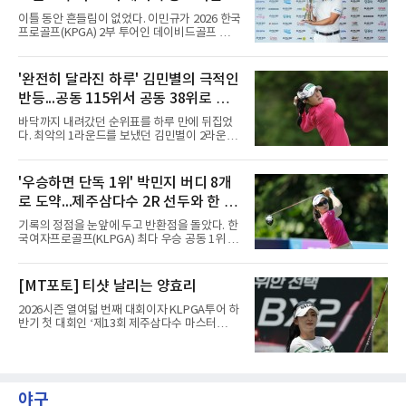
더파 140타로 피터 율라인(미국), 마크 리슈먼
승
이틀 동안 흔들림이 없었다. 이민규가 2026 한국
(호주)과 공동 13위에 자리했다. 공동 10위 그룹
프로골프(KPGA) 2부 투어인 데이비드골프 투어
과는 2타 차여서 남은 라운드에서 시즌 두 번째
15회 대회(총상금 1억원)에서 시즌 두 번째 우승
톱10을 노릴 수 있다.흐름은 이어지고 있다. 올
을 거뒀다.이민규는 7일 충남 태안 솔라고 CC(파
해 LIV 골프에 합류한 안병훈은 첫 출전인 지난 2
71)에서 열린 2라운드에서 버디만 8개를 잡아 8
'완전히 달라진 하루' 김민별의 극적인
월 리야드 대회에서 공동 9위로 한국 국적 선수
언더파 63타를 쳤다. 전날 보기 없이 9언더파로
최초의 톱10을 기록했고,
반등...공동 115위서 공동 38위로 도
개인 18홀 최저타를 세웠던 그는 최종 합계 17언
더파 125타로, 공동 2위 박태완과 안해천(이상
약
바닥까지 내려갔던 순위표를 하루 만에 뒤집었
13언더파 129타)을 4타 차로 따돌렸다. 우승 상
다. 최악의 1라운드를 보냈던 김민별이 2라운드
금은 2천만원이다.여정에는 성장이 담겼다.
에서 반등에 성공했다.김민별은 7일 제주도 서
2021년 KPGA 프로로 입회해 2부 투어에서 활
귀포의 테디밸리 골프앤리조트(파72)에서 열린
약해온 이민규는 지난 5월 데이비드골프 투어 7
2026시즌 한국여자프로골프(KLPGA) 투어 제주
'우승하면 단독 1위' 박민지 버디 8개
회 대회에서 데뷔 첫 승을 거뒀다.
삼다수 마스터스(총상금 10억 원) 2라운드에서
로 도약...제주삼다수 2R 선두와 한 타
보기 없이 버디만 7개를 잡아 7언더파 65타를 쳤
다. 중간합계 1언더파 143타를 기록한 그는 전날
차
기록의 정점을 눈앞에 두고 반환점을 돌았다. 한
공동 115위에서 무려 77계단 뛰어오른 공동 38
국여자프로골프(KLPGA) 최다 우승 공동 1위 박
위로 컷을 통과했다. 이번 대회 컷 기준은 1오버
민지가 제주삼다수 마스터스(총상금 10억원)에
파 145타였다.전날과는 딴판이었다. 1라운드에
서 선두권으로 올라섰다.통산 20승의 박민지는
서 버디 1개에 보기 5개, 더블보기 1개를 묶어 6
7일 제주 서귀포시 테디밸리 골프앤리조트(파
[MT포토] 티샷 날리는 양효리
오버파 78타로 공동 115위에 머물러 컷 탈락이
72)에서 열린 2라운드에서 버디 8개와 보기 1개
유력해 보였던 그였다.반전의 흐
를 묶어 7언더파 65타를 쳤다. 1라운드에서 71
2026시즌 열여덟 번째 대회이자 KLPGA투어 하
타로 공동 30위에 머물렀던 그는 8언더파 136타
반기 첫 대회인 ‘제13회 제주삼다수 마스터
로 최정원, 문정민, 서어진, 신다인과 공동 2위에
스’(총상금 10억 원, 우승상금 1억 8천만 원)가
이름을 올렸다. 단독 선두 강채연(9언더파 135
제주도 서귀포시에 위치한 테디밸리 골프앤리조
타)과는 한 타 차다.걸린 것이 크다. 지난 5월 sh
트(파72/6,767야드)에서 열리고 있다.7일 현재
수협은행 MBN 여자 오픈에서 통산 20승을 채운
2라운드 경기가 펼쳐지고 있다.양효리가 12번
박민지는 이번 대회에서 우승하면 KLPGA 통산
홀에서 경기하고 있다.
야구
최다 우승 단독 1위에 오른다.라