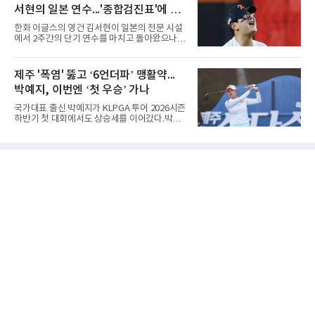
25-17, 25-10)로 물리치고 우승을 차지했다.첫
위전으로 밀렸고 본선에서도 78위에
서현의 일본 연수...'종합검진표'에 불
세트를 13-25로 내주며 불안하게 출발한 중앙여
고는 이후 조직력을 되찾아 2세트부터 경기 주
과
한화 이글스의 영건 김서현이 일본의 전문 시설
도권을 완전히 장악했다. 강한 서브와 탄탄한 수
에서 2주간의 단기 연수를 마치고 돌아왔으나,
비를 앞세워 내리 세 세트를 따내며 짜릿한 역전
실전 마운드에서 여전히 극심한 제구 난조를 노
승을 완성했다.이번 우승은 더욱 의미가 컸다. 중
출하며 야구 팬들과 전문가들 사이에 씁쓸한 뒷
앙여고는 올해 3월 춘계연맹전과 5월 종별선수
맛을 남기고 있다.출국 당시만 해도 선수의 고질
제주 '폭염' 뚫고 ‘6언더파’ 맹활약...
권대회 결승에서 모두 선명여고에 패해 준우승
적인 제구 문제를 해결할 특효약이 될 것처럼 포
에 머물렀다. 그러나 세 번째
박예지, 이번엔 ‘첫 우승’ 가나
장되었던 이번 연수는, 뚜껑을 열어보니 '제구력
5등급에게 2주짜리 족집게 과외를 붙여 1등급을
국가대표 출신 박예지가 KLPGA 투어 2026시즌
기대한 꼴'이었다는 냉정한 평가를 피하기 어렵
하반기 첫 대회에서도 상승세를 이어갔다.박예
게 됐다.야구에서 투수의 제구력은 오랜 시간 투
지는 6일 제주 서귀포 테디밸리 골프앤리조트에
구폼을 반복하며 몸에 새겨진 일종의 근육 기억
서 열린 KLPGA 투어 제주삼다수 마스터스 1라
과 밸런스의 산물이다. 릴리스 포인트의 미세한
운드에서 보기 없이 버디만 6개를 잡아내며 6언
오차나 하체 활용의 불균형은 수백, 수천 번의
더파 66타를 쳤다. 박예지는 서어진, 신다인과
교정 훈련과 실전 피드
선두권을 형성했다.이날 경기가 열린 테디밸리
골프앤리조트 역시 전국적 폭염을 피해가지 못
했다. 대회장의 최고 기온은 35도에 달했다. 섬
지역 특성상 습도가 높아 체감온도는 더 높게 느
껴졌다.하지만 박예지는 폭염 만큼이나 매섭고
뜨거운 경기력을 선보이며 첫 우승을 향한 발판
을 마련했다.경기 후 박예지는 “날씨가 덥고 습
해 체력적으로 쉽지 않은 경기였지