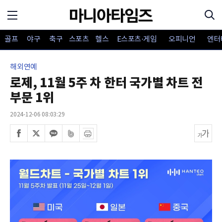
골프
야구
축구
스포츠
헬스
E스포츠·게임
오피니언
엔터
해외연예
로제, 11월 5주 차 한터 국가별 차트 전
부문 1위
2024-12-06 08:03:29