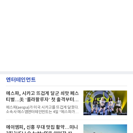
엔터테인먼트
에스파, 시카고 뜨겁게 달군 쇠맛 페스
티벌…美 ‘롤라팔루자’ 첫 출격부터
증명한 존재감
에스파(aespa)가 미국 시카고를 뜨겁게 달궜다.
소속사 에스엠엔터테인먼트는 4일 “에스파가
지난 2일(현지 시간) 미국 시카고 그랜트 파크에
서 열린 ‘롤라팔루자 시카고’(Lollapalooza
Chicago)의 알리안츠 스테이지에 올랐다”며
에이엠피, 신흥 무대 맛집 활약…미니
“총 14곡으로 구성된 세트리스트를 선사, 데뷔 7