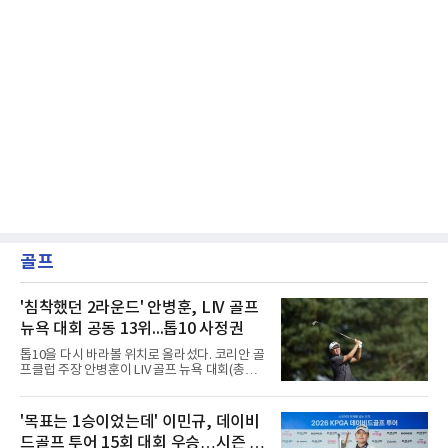
골프
'침착했던 2라운드' 안병훈, LIV 골프
뉴욕 대회 공동 13위...톱10 사정권
톱10을 다시 바라볼 위치로 올라섰다. 코리안 골
프클럽 주장 안병훈이 LIV 골프 뉴욕 대회(총상
금 3천만달러) 2라운드에서 공동 13위로 도약했
다.안병훈은 8일(한국시간) 미국 뉴저지주 베드
민스터의 트럼프 내셔널 골프 클럽 베드민스터
'목표는 1승이었는데' 이민규, 데이비
(파71)에서 열린 2라운드에서 버디 4개와 보기 1
드골프 투어 15회 대회 우승…시즌 2
개를 묶어 3언더파 68타를 쳤다. 중간 합계 2언