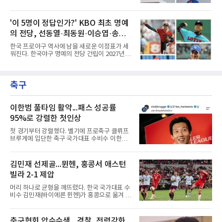
인 타자의 부진은 단순한 개인의 슬럼프를 넘어
받으면서 국내 야구계의 시선이 집중되고 있다.
팀 전체의 사운이 걸린 중대한 사안이다. 수치상
메이저리그와 마이너리그를 오가며 도전을 이어
으로 드러나는 타점 몇 개에 안주하기에는 최근
가던 이들의 잇단 이탈은 자연스럽게 '이들이 과
'이 5명이 정답인가?' KBO 최초 명예
디아즈가 보여주는 경기 내용이 너무나 실망스
연 KBO리그로 유턴할 것인가'라는 뜨거운 화두
럽다. 승부처마다 터져 나
의 전당, 선동열·최동원·이승엽·송진
로 이어졌다. 일각에서는 당연하다는 듯 국내 복
귀를 점치고 있지만, 막상 뚜껑을 열어보면 세
우·김응용을 둘러싼 논쟁
한국 프로야구 역사에 남을 새로운 이정표가 세
선수가 마주한 현실과 향후 행보는 판이하게 갈
워진다. 한국야구 명예의 전당 건립이 2027년으
린다. 선수 개인의 확고한 소신과 야구계의 엄격
로 다가오면서 이제 야구계의 관심은 하나의 질
한 제도적 규정이 얽혀있기 때문이다.가장 먼저
문으로 향하고 있다. "누가 한국 야구 최초의 명
국내 무대행을 확정 지은 인물은 베테랑 최지만
예의 전당 헌액자가 될 것인가?"현재 가장 많이
이다. 오랜 기간 메이저리그에서 산전수전을 겪
축구
거론되는 후보군은 선동열, 최동원, 이승엽, 송
은 최지만은 해외파 복귀 규
진우, 그리고 김응용 감독이다. 한국 야구의 시
대별 상징성과 업적을 고려하면 충분히 설득력
있는 이름들이다.선동열은 한국 야구가 배출한
이한범 풀타임 활약...패스 성공률
최고의 투수로 평가받는다. 해태 시절 통산 146
95%로 강렬한 첫인상
승과 평균자책점 1.20이라는 압도적인 기록을
남겼고, 1980년대 후반 리그를 지배했다. 일본
첫 경기부터 강렬했다. 벨기에 프로축구 클뤼프
프로야구에서도 성공하며 한국 선수의 해외 진
브루게에 입단한 축구 국가대표 수비수 이한범
출 가능성을 보여준 상징적인 존
이 풀타임 데뷔전을 치르며 경기 최우수선수에
뽑혔다.이한범은 8일(한국시간) 벨기에 브뤼헤
의 얀 브레이덜 스타디온에서 열린 코르트레이
김민재 선제골...뮌헨, 홍콩서 애스턴
크와의 2026-2027 벨기에 주필러리그 1라운드
빌라 2-1 제압
홈 경기에 선발로 나서 경기 종료까지 뛰었다.출
발 자체가 빨랐다. 2026 북중미 월드컵에서 한국
머리 하나로 균형을 깨뜨렸다. 한국 국가대표 수
의 조별리그 3경기를 모두 풀타임으로 소화하며
비수 김민재(바이에른 뮌헨)가 홍콩으로 옮겨 열
대표팀 중앙 수비의 주축으로 자리 잡은 그는 덴
린 프리시즌 경기에서 선제골을 터뜨리며 팀 승
마크 미트윌란을 거쳐 최근 벨기에 명문 클뤼프
리에 힘을 보탰다.김민재는 7일(현지시간) 홍콩
브루게로 옮겼는데, 입단 발표 나흘 만에 개막전
카이탁 스포츠파크에서 열린 애스턴 빌라(잉글
축구협회 압수수색..,경찰, 전력강화
선발로 곧장 투입돼 90분을 소화하며 팀의 3-0