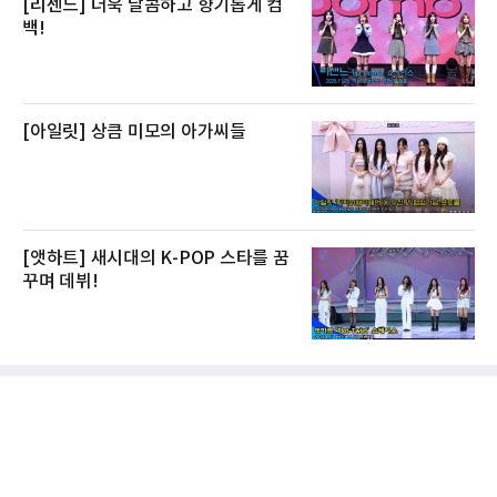
[리센느] 더욱 달콤하고 향기롭게 컴
백!
[아일릿] 상큼 미모의 아가씨들
[앳하트] 새시대의 K-POP 스타를 꿈
꾸며 데뷔!