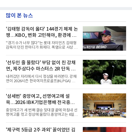
많이 본 뉴스
'김태형 감독이 옳다' 144경기 체제 논
쟁…KBO, 변화 고민해야, 환경에 맞
는 경기 수가 바람직
"경기 수가 너무 많다"는 롯데 자이언츠 김태형
감독이 던진 한마디가 화제다. 폭염으로 사상 초
유의 이틀 연속 전 경기 취소가 결정된 날, 김 감
독은 단순히 더위를 이야기하지 않았다. 우천,
폭염, 부상 등 변수가 늘어나는 현실에서 현재
'선두인 줄 몰랐다' 부담 없이 친 강채
팀당 144경기 체제가 과연 지속 가능한지 질문
연, 제주삼다수 마스터스 2R 단독 선
을 던졌다.물론 144경기가 세계적으로 특별히
많은 숫자는 아니다. 메이저리그는 팀당 162경
두
내려갔던 자리에서 다시 정상을 바라본다. 강채
기, 일본프로야구도 143~144경기를 치른다. 숫
연이 2026시즌 한국여자프로골프(KLPGA) 투어
자만 놓고 보면 KBO가 유난히 혹사 구조라고 말
하반기 첫 대회 제주삼다수 마스터스(총상금 10
하기 어렵다.하지만 중요한 것은 숫자가 아니라
억 원, 우승상금 1억8000만 원) 2라운드에서 단
환경이다. 한국의 여름은 달라지고 있다. 과거와
독 선두로 도약했다.강채연은 7일 제주도 서귀
'삼세번' 중앙여고, 선명여고에 설
비교하기 어려울 정도로 폭염이 길어지고 강해
포의 테디밸리 골프앤리조트(파72)에서 열린 2
지고 있다. 여기에 장마, 이
욕…2026 IBK기업은행배 전국중고
라운드에서 버디 5개와 보기 1개를 묶어 4언더
파 68타를 쳤다. 중간합계 9언더파 135타로 전
배구대회 우승
중앙여고가 세 번째 결승 맞대결 끝에 마침내 선
날 공동 4위에서 선두로 올라섰다. 공동 2위 그
명여고를 꺾고 정상에 올랐다.중앙여고는 6일
룹(8언더파 136타)과는 한 타 차다.이 대회는 그
충북 제천실내체육관에서 열린 2026 IBK기업은
에게 특별하다. 2023년 정규투어에 데뷔한 강채
행배 전국중고배구대회 18세 이하 여자부 결승
연은 2024년 8월 이 대회에서 공동 2위로 주목
에서 선명여고를 세트스코어 3-1(13-25, 25-14,
'제구력 5등급 2주 과외' 꼴이었던 김
받았으나, 지난해 상금순위 75위에 그쳐 시드순