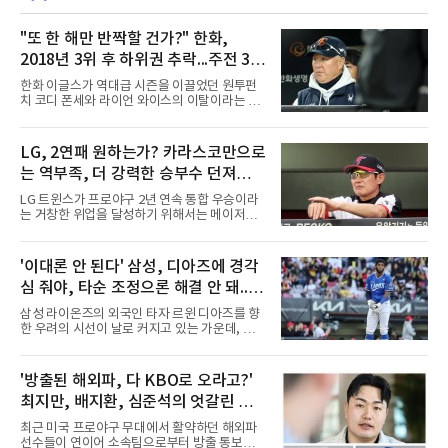
"또 한 해만 반짝할 건가?" 한화,
2018년 3위 후 하위권 추락...주전 3명
빠지기 전에 많은 승리 챙겨야
한화 이글스가 역대급 시즌을 이끌었던 원투펀
치 코디 폰세와 라이언 와이스의 이탈이라는 거
대한 파고를 마주하게 됐다. 두 선수가 KBO리그
를 폭격하며 거둔 눈부신 활약은 팀에 엄청난 영
광을 안겼지만, 역설적으로 너무 뛰어난 기량 탓
LG, 2연패 원하는가? 카라스코만으로
에 메이저리그 역스카우트의 표적이 되면서 순
는 역부족, 더 강력한 승부수 던져야...
식간에 마운드의 핵이 공백으로 남게 됐다.폰세
와 와이스는 지난 시즌 한화 선발진의 중심을 완
염경엽 감독은 알고 있을 것
LG 트윈스가 프로야구 2년 연속 통합 우승이라
벽하게 지탱하며 합쳐서 무려 33승을 합작해내
는 거창한 위업을 달성하기 위해서는 메이저리
는 기적 같은 저력을 발휘했다. 특히 폰세는 다
그 베테랑 카를로스 카라스코의 영입만으로는
승, 평균자책점, 탈삼진, 승률 등 투수 부문 4관
역부족이라는 지적이 현장 안팎에서 끊이지 않
왕을 석권하고 정규시즌 MVP까지 거머쥐며 리
고 제기되고 있다. 카라스코가 KBO리그 데뷔 무
'이대론 안 된다' 삼성, 디아즈에 경각
그를 지배했고, 와이스 역시 16승을 올리며 그에
대에서부터 7이닝을 완벽하게 틀어막으며 통산
못지않은 에이스급 투구로 팀
심 줘야, 타순 조정으론 해결 안 돼...벤
112승 투수의 명성을 입증해 보이기는 했으나,
2연패에 대한 거센 압박을 견뎌내기에는 아직
치 대기 등 채찍 들어야
삼성 라이온즈의 외국인 타자 르윈 디아즈를 향
채워야 할 조각들이 너무나도 많다는 분석이다.
한 우려의 시선이 날로 커지고 있는 가운데, 지
염경엽 감독은 이러한 현실을 누구보다 뼈저리
금이야말로 구단이 온정주의를 버리고 냉정하게
게 인식하고 있을 공산이 크다. 외국인 투수 교체
현실을 직시해야 할 때라는 목소리가 거세다. 그
카드를 이미 카라스코 영입에 소모한 상황에서,
동안 벤치는 디아즈의 이름값과 과거의 활약상
'방출된 해외파, 다 KBO로 오라고?'
시즌 후반기에 발생할 수 있는 변수들을 통제하
을 믿으며 지루한 기다림을 이어왔지만, 이제는
기 위해서는 단순한 베테랑의 합
최지만, 배지환, 심준석의 엇갈린 거
그러한 보수적이고 안일한 태도가 팀의 발목을
잡는 독으로 작용하고 있다는 지적이다.시즌 중
취와 현실
최근 미국 프로야구 무대에서 활약하던 해외파
반을 넘어 종착지를 향해 달리는 시점에서 외국
선수들이 연이어 소속팀으로부터 방출 통보를