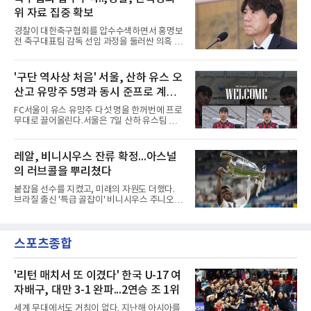
랜드)와의 친선경기에서 전반 37분 0의 균형을
완승에 힘을 보탰다.기록도
위 자료 집중 확보
깨는 골을 넣었다. 톰 비쇼프가 왼쪽 측면에서 올
린 프리킥에 묘하게 머리를 갖다 대 방향을 바꾸
경찰이 대한축구협회를 압수수색하면서 홍명보
며 골 그물을 흔들었다.흐름은 좋았다. 제주전에
전 축구대표팀 감독 선임 과정을 둘러싼 의혹 규
서 주장 완장을 차고 30여 분을 소화했던 그는
명에 속도가 붙었다.월드컵 조별리그 탈락 이후
이날도 선발로 나서 요나탄 타와 중앙 수비진에
비판이 홍 전 감독에게 집중됐지만 경찰의 시선
서 호흡을 맞췄고, 후반 18분까지 뛰고 이토 히
은 다른 곳을 향한다. 성적 부진과 별개로 선임
'구단 역사상 처음' 서울, 산하 유스 오
로키로 교체됐다.분데스리가 최다 우승팀(35회)
과정에 부당함이 있었는지가 수사의 본류다.7일
뮌헨은 프리시즌 아시아
산고 유망주 5명과 동시 준프로 계
연합뉴스 취재를 종합하면 서울경찰청 광역수사
단 금융범죄수사대는 전날 축구협회 사무실 등
약...ACL2 겨냥
FC서울이 유스 유망주 다섯 명을 한꺼번에 프로
을 압수수색해 감독 선임 관련 자료를 다수 확보
무대로 끌어올린다.서울은 7일 산하 유스팀 서
했다. 특히 감독 후보를 검토해 이사회에 추천하
울 오산고 소속 선수 5명과 준프로 계약을 맺었
는 전력강화위원회가 생성한 자료를 집중적으로
다고 밝혔다. 한 번에 다섯 명과 계약한 것은 구
확보한 것으로 알려졌다.경찰은 협회가 홍 전 감
단 역사상 처음으로, 3학년 김강준·신지섭·이서
레알, 비니시우스 잔류 확정...아스널
독을 1순위 후보로 정하고 검증한 과정, 이사회
현·정현웅과 2학년 정하원이 대상이다.오산고의
의 최종 승인 경위를 살
의 러브콜을 뿌리쳤다
성적이 배경이 됐다. 올 시즌 백운기 전국 고등학
교 축구대회와 코리아풋볼파크 U-18 챔피언스
붙잡을 선수를 지켰고, 미래의 자원도 더했다.
컵, K리그 U-17 챔피언십을 잇달아 제패했다.시
브라질 출신 '특급 골잡이' 비니시우스 주니오르
기도 맞물렸다. 서울은 9월 시작하는 아시아축
(26)가 레알 마드리드와의 동행을 2032년까지
구연맹(AFC) 챔피언스리그2(ACL2)를 앞두고 선
이어간다.스페인 프로축구 프리메라리가 '거함'
수단 깊이를 더하는 동시에 유스 출신에게 국제
레알 마드리드는 7일(한국시간) 비니시우스와
무대 경험을 주려 했다.면면도 다양하다. 측면 공
스포츠종합
2032년 6월 30일까지 유효한 6년 연장 계약에
격수 정현웅은 돌파력이
합의했다고 공식 발표했다. 비니시우스는 재계
약 확정 후 사회관계망서비스(SNS)에 베르나베
우에서의 8년은 너무 짧다며, 앞으로 6년, 그리
'리턴 매치서 또 이겼다' 한국 U-17 여
고 영원히 함께하겠다고 애정을 드러냈다.성사
자배구, 대만 3-1 완파...2연승 조 1위
과정에는 우여곡절이 있었다. 그는 최근 잉글랜
드 프리미어리그(EPL) 챔피언 아스널의 뜨거운
세계 무대에서도 거침이 없다. 지난해 아시아를