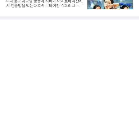
이재영과 이다영 쌍둥이 자매가 아제르바이잔에
복고는 1쿼터 초반부터 박지오의 높은 슛 성공
서 한솥밥을 먹는다.아제르바이잔 슈퍼리그 투
률을 앞세워 공격을 주도하며 24-15로 기선을
란VC는 지난 4일 이재영 영입을 알린 데 이어 7
제압했다. 이후에도 전력의 우위를 바탕으로 경
일 이다영과도 계약했다고 발표했다. 구단은 이
기를 운영한 경복고는 전반을 40-34로 마친 뒤,
다영이 2026-2027시즌 투란 소속으로 활약할
후반 들어 내·외곽에서 고른 득점포를 가동하며
예정이라고 전했다.두 선수가 국내를 떠난 것은
점수 차를 크게 벌려 여유 있게 승
2021년이다. V리그 흥국생명 소속이던 당시 중
학교 시절 학교 폭력을 행사했다는 폭로가 나오
면서 한국 배구계를 등졌다.이재영의 해외 여정
은 순탄치 않았다. 2021년 말 그리스 PAOK 테
살로키니에 입단했으나 무릎 부상으로 몇 경기
뛰지 못했고, 긴 공백 끝에 지난해 7월 일본 SV
리그 빅토리아 히메지에 합류했다가 지난 5월
팀을 떠났다.이다영은 더 많은 무대를