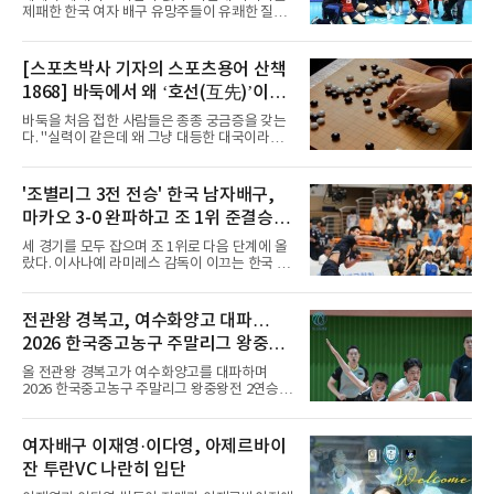
관심을 받았는데, 18개월간 이어진 재계약 협상
제패한 한국 여자 배구 유망주들이 유쾌한 질주
이 한때 교착됐기 때문이다. 그러
를 이어가고 있다.중·고교 선수들로 구성된 17세
이하(U-17) 여자배구대표팀은 8일(한국시간) 칠
레 로스안데스에서 열린 2026 국제배구연맹
[스포츠박사 기자의 스포츠용어 산책
(FIVB) U-17 여자 세계선수권대회 조별리그 D조
1868] 바둑에서 왜 ‘호선(互先)’이라
2차전에서 대만을 세트 점수 3-1(25-19 18-25
25-13 25-15)로 꺾었다. 전날 푸에르토리코를
말할까
바둑을 처음 접한 사람들은 종종 궁금증을 갖는
3-1로 물리쳤던 한국은 2연승으로 조 1위에 올
다. "실력이 같은데 왜 그냥 대등한 대국이라고
라 16강 진출에 청신호를 켰다.이날 승리는 남다
하지 않고 '호선'이라고 할까." (본 코너 1807회
른 의미가 있었다. 한국은 지난해 2025 U-16 아
‘바둑에서 왜 ‘대국(對局)’이라 말할까‘ 참조)'호
시아선수권 결승에서 대만을 풀세트 접전 끝에
선(互先)'은 한자로 '서로 호(互)', '먼저 선(先)'을
'조별리그 3전 전승' 한국 남자배구,
3-2로 꺾고 정상에 올랐는데, 세계선수권에서
쓴다. 직역하면 '서로 먼저 둔다'는 뜻이다. 여기
이뤄진 '리턴 매치'에서도 승리하
마카오 3-0 완파하고 조 1위 준결승
서 '서로 먼저 둔다'는 표현은 한 판에서 두 사람
이 동시에 선수를 잡는다는 의미가 아니다. 중국
진출
세 경기를 모두 잡으며 조 1위로 다음 단계에 올
과 일본의 고대 바둑에서 실력이 같은 사람끼리
랐다. 이사나예 라미레스 감독이 이끄는 한국 남
는 여러 판을 둘 때 흑(선수)을 번갈아 맡았다는
자배구 대표팀(세계랭킹 26위)이 2026 동아시
관행에서 나온 말이다. 한 판은 A가 흑을, 다음
아남자선수권대회 조별리그를 3연승으로 마무
판은 B가 흑을 맡는 식으로 서로 선수를 주고받
리했다.대표팀은 7일 몽골 울란바타르 AVA 아레
전관왕 경복고, 여수화양고 대파…
는다는 의미였던 것이다.인터넷 조선왕조실록에
나에서 열린 대회 B조 조별리그 3차전에서 마카
서 호
2026 한국중고농구 주말리그 왕중왕
오(119위)를 세트 점수 3-0(25-18 25-16 25-15)
으로 제압했다. 일본과 대만에 이어 마카오까지
전 결승토너먼트 확정
올 전관왕 경복고가 여수화양고를 대파하며
꺾은 한국은 조별리그 전승으로 준결승 티켓을
2026 한국중고농구 주말리그 왕중왕전 2연승을
손에 넣었다.공격은 고르게 터졌다. 김요한(삼성
달성, 결승 토너먼트 진출을 확정했다.경복고는
화재)과 임재영(대한항공)이 각각 13점씩 올렸
7일 전남 해남 구교체육관에서 열린 대회 남고
고, 김준우(삼성화재)가 10득점, 이상현(국군체
부 H조 예선 2차전에서 박지오(26점)와 김호원
여자배구 이재영·이다영, 아제르바이
육부대)이 9득점으로 힘을 보탰다.대표팀은 8일
(22점)의 활약을 앞세워 여수화양고를 94-59로
오후 8시 30분 A조 2위와 결승
잔 투란VC 나란히 입단
완파했다. 이로써 경복고는 예선 2전 전승을 기
록하며 조 1위로 결승 토너먼트에 진출했다.경