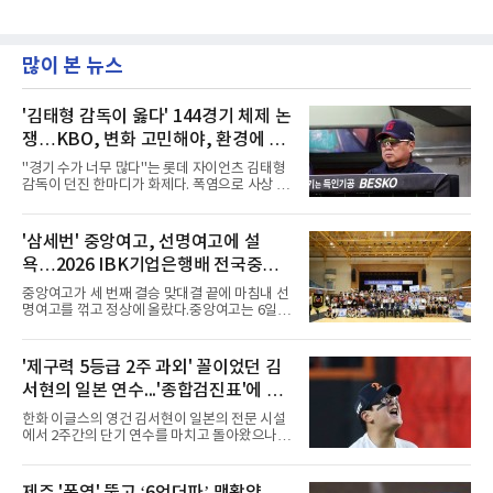
많이 본 뉴스
'김태형 감독이 옳다' 144경기 체제 논
쟁…KBO, 변화 고민해야, 환경에 맞
는 경기 수가 바람직
"경기 수가 너무 많다"는 롯데 자이언츠 김태형
감독이 던진 한마디가 화제다. 폭염으로 사상 초
유의 이틀 연속 전 경기 취소가 결정된 날, 김 감
독은 단순히 더위를 이야기하지 않았다. 우천,
폭염, 부상 등 변수가 늘어나는 현실에서 현재
'삼세번' 중앙여고, 선명여고에 설
팀당 144경기 체제가 과연 지속 가능한지 질문
욕…2026 IBK기업은행배 전국중고
을 던졌다.물론 144경기가 세계적으로 특별히
많은 숫자는 아니다. 메이저리그는 팀당 162경
배구대회 우승
중앙여고가 세 번째 결승 맞대결 끝에 마침내 선
기, 일본프로야구도 143~144경기를 치른다. 숫
명여고를 꺾고 정상에 올랐다.중앙여고는 6일
자만 놓고 보면 KBO가 유난히 혹사 구조라고 말
충북 제천실내체육관에서 열린 2026 IBK기업은
하기 어렵다.하지만 중요한 것은 숫자가 아니라
행배 전국중고배구대회 18세 이하 여자부 결승
환경이다. 한국의 여름은 달라지고 있다. 과거와
에서 선명여고를 세트스코어 3-1(13-25, 25-14,
'제구력 5등급 2주 과외' 꼴이었던 김
비교하기 어려울 정도로 폭염이 길어지고 강해
25-17, 25-10)로 물리치고 우승을 차지했다.첫
지고 있다. 여기에 장마, 이
서현의 일본 연수...'종합검진표'에 불
세트를 13-25로 내주며 불안하게 출발한 중앙여
고는 이후 조직력을 되찾아 2세트부터 경기 주
과
한화 이글스의 영건 김서현이 일본의 전문 시설
도권을 완전히 장악했다. 강한 서브와 탄탄한 수
에서 2주간의 단기 연수를 마치고 돌아왔으나,
비를 앞세워 내리 세 세트를 따내며 짜릿한 역전
실전 마운드에서 여전히 극심한 제구 난조를 노
승을 완성했다.이번 우승은 더욱 의미가 컸다. 중
출하며 야구 팬들과 전문가들 사이에 씁쓸한 뒷
앙여고는 올해 3월 춘계연맹전과 5월 종별선수
맛을 남기고 있다.출국 당시만 해도 선수의 고질
권대회 결승에서 모두 선명여고에 패해 준우승