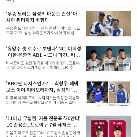
야구
'우승 노리는 삼성의 마운드 손질' 아
시아 쿼터까지 바꿨다
우승을 노리는 팀의 마운드 손질이 이어졌다. 프
로야구 2위 삼성 라이온즈가 아시아 쿼터 선수
교체를 단행했다.삼성은 7일 기존 아시아 쿼터
투수 미야지 유라(일본)를 한국야구위원회
(KBO)에 웨이버 공시 요청하고, 일본 출신 투수
'유망주 셋 호주로 보낸다' NC, 이희성
미야모리 사토시를 올 시즌 남은 기간 이적료 포
·이한·윤준혁 ABL 시드니 파견...비시
함 총 7만3천달러에 영입했다고 발표했다.미야
모리의 경력은 이렇다. 우완인 그는 2022년 일본
즌 실전 경험
비시즌에도 실전 감각을 이어가게 한다. 프로야
프로야구 라쿠텐 골든이글스에 입단해 2025년
구 NC 다이노스가 7일 포수 이희성, 내야수 이
까지 1군에서 69경기 2승 3패 10홀드 1세이브
한, 외야수 윤준혁을 올겨울 호주프로야구(ABL)
평균자책점 5.10을 기록했다. 올해는 2군 오이식
시드니 블루삭스에 파견한다고 밝혔다.세 선수
스 니가타 알비렉스 소속으로 17경기에 등판해
는 11월 12일 호주로 출국해 ABL 정규리그 일정
'KBO판 다저스인가?'…최형우·페덱·
5승 5패 평균자책점 4.36을 남겼다. 그는 치열하
을 소화한 뒤 내년 2월 귀국한다. NC는 비시즌
게 우승 경쟁을 하는 팀에서 뛰게
보스 이어 미야모리까지, 삼성의 '스펙
기간 유망주들에게 실전 경기 경험을 주기 위해
파견 프로그램을 진행하게 됐다고 전했다.이는
만렙' 승부수
미국 메이저리그의 LA 다저스는 막강한 자본력
처음이 아니다. NC는 2022년 질롱 코리아,
과 데이터 분석을 바탕으로 이미 검증된 스타들
2023년 브리즈번 밴디츠, 2024년 퍼스 히트 등
을 영입하는 대표적인 팀이다. 오타니 쇼헤이를
매년 ABL 구단에 유망주를 파견해왔다.
비롯해 메이저리그 정상급 선수들을 품으며 매
시즌 우승 후보로 평가받는 다저스의 행보는 늘
'11이닝 무실점' 키움 전준표·'20안타'
야구계의 관심을 끌었다. 가능성에 투자하기보
LG 손용준, 프로야구 7월 퓨처스 루키
다, 이미 무대에서 증명한 선수들을 통해 당장의
경쟁력을 끌어올린다는 점이다.최근 한국 프로
상
키움 히어로즈 전준표와 LG 트윈스 손용준이 퓨
야구에서도 비슷한 방향성을 보여주는 팀이 있