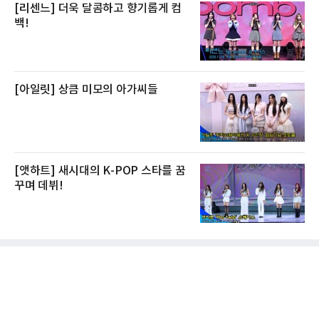
[리센느] 더욱 달콤하고 향기롭게 컴
백!
[아일릿] 상큼 미모의 아가씨들
[앳하트] 새시대의 K-POP 스타를 꿈
꾸며 데뷔!