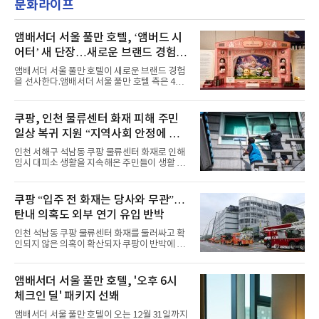
문화라이프
MBC '쇼! 음악중심', SBS '인기가요' 등 주요 음
의 라이프 스타일
악방송 무대에 올라 화려한 퍼포먼스를 펼쳤다.
시원한 에너지와 안정적인 라이브, 통통 튀는 매
력을 앞세워 매 무대 색다른 볼거리를 선사했다.
앰배서더 서울 풀만 호텔, ‘앰버드 시
특히 화사한 파스텔 톤의 비치웨어부터 청량한
어터’ 새 단장…새로운 브랜드 경험 선
마린룩, 햇살 아래 반짝이는 물결을 연상시키는
사
스커트, 강렬한 붉은 계열의 스타일링까지 각기
앰배서더 서울 풀만 호텔이 새로운 브랜드 경험
다른 매력을 선보였다. 브브걸은 다채로운 여름
을 선사한다.앰배서더 서울 풀만 호텔 측은 4일
패션을 완벽하게 소화하며 보
“호텔 공식 마스코트 앰버드(Ambird)의 새로운
이야기를 담은 인형 극장 콘셉트의 공간 ‘앰버드
시어터(Ambird Theater)’를 새롭게 선보인
쿠팡, 인천 물류센터 화재 피해 주민
다”고 밝혔다.앰배서더 서울 풀만 호텔은 로비
일상 복귀 지원 “지역사회 안정에 총
한편에 마련된 앰버드 존을 통해 앰버드의 세계
관을 소개해왔다. 앰버드 존은 앰버드가 우주여
력”
인천 서해구 석남동 쿠팡 물류센터 화재로 인해
행 중 수집한 다양한 굿즈를 전시한 '앰버드 플래
임시 대피소 생활을 지속해온 주민들이 생활 터
닛(Ambird Planet)과 계절별 플라워 연출로 사
전으로 돌아갈 수 있는 계기가 마련됐다. 쿠팡풀
랑받아온 ‘앰버드 가든(Ambird Garden)’으로
필먼트서비스(CFS)가 지난 28일부터 화재 피해
구성되어 있다.새 단장한 앰버드 시어터는 오페
주민을 대상으로 전문 출장 청소서비스 지원에
쿠팡 “입주 전 화재는 당사와 무관”…
라 극장을 모티브로 한 데코레이션으로 구성됐
나섬으로써 본격적인 지역사회 복구 작업이 시
다. 무대 공간 및 티켓 박스
탄내 의혹도 외부 연기 유입 반박
작된 것이다.대피소 주민 중심 청소 접수, 첫날
부터 2가구 지원 완료CFS는 신현초등학교, 신
인천 석남동 쿠팡 물류센터 화재를 둘러싸고 확
현북초등학교, 신현여자중학교 등 인천 서해구
인되지 않은 의혹이 확산되자 쿠팡이 반박에 나
관내 임시 대피소 3곳에서 체류해온 화재 피해
섰다. 화재 전 센터 내부에서 탄내가 났다는 주장
주민들을 대상으로 출장 청소업체 요청 접수를
에 대해서는 외부 화재 연기 유입이라고 설명했
시작했다. 현장에서 극심한 피해를 입은 지역 주
고, 2023년 같은 물류센터에서 발생한 화재에
앰배서더 서울 풀만 호텔, '오후 6시
민들의 호응 속에 CFS는 즉시 행동에 나섰다. 지
대해서도 쿠팡 입주 전 공사 과정에서 벌어진 일
난 28일 오후 전문 청소업체와
체크인 딜' 패키지 선봬
이라며 선을 그었다.쿠팡은 21일 인천 물류센터
내부에서 불이 타는 냄새가 났다는 의혹과 관련
앰배서더 서울 풀만 호텔이 오는 12월 31일까지