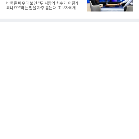
1차전에서 푸에르토리코를 3-1(25-10 25-23
말할까
바둑을 배우다 보면 "두 사람의 치수가 어떻게
19-25 26-24)로 이겼다.승리의 중심에는 '리틀
되나요?"라는 말을 자주 듣는다. 초보자에게는
김연경'으로 불리는 아웃사이드 히터 손서연(선
다소 낯선 표현이다. ‘치수(置數)’는 한자어로
명여고)이 있었다. 그는 공격 24점에 블로킹과
'둘 치(置)'와 '셀 수(數)'를 쓴다. '돌을 놓는 수'라
서브 각 2점을 더해 양 팀 최다인 28점을 몰아쳤
는 의미이다. 두 사람이 대등하게 승부할 수 있도
다. 장수인이 11점, 최민주가 8점, 어민서가 7점
록 약한 쪽에게 미리 흑돌을 놓아주는 개수를 가
으로 힘을 보탰다.승점 3을 챙긴 한
리킨다. 오늘날의 접바둑에서 말하는 '두 점', '세
점'이 바로 치수다. (본 코너 1844회 ‘왜 '접바
둑'이라 말할까’ 참조)일본어에서도 같은 한자를
사용한다. 일본에서는 ‘置き石(오키이시, 놓는
돌)’ 또는 ‘手合割(테아이와리, 대국 조건)’이라
는 표현을 많이 쓰지만, ‘置数(ちすう, 치스
우)’라는 용례도 문헌에서 확인된다. 다만 현대
일본