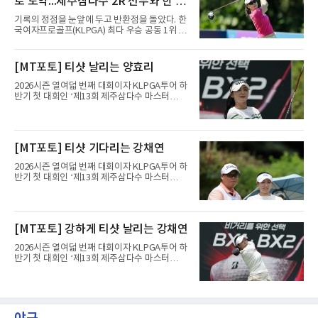
로 도약...제주삼다수 2R 선두와 한 타
보기 없이 버디만 7개를 잡아 7언더파 65타를 쳤
다. 중간합계 1언더파 143타를 기록한 그는 전날
차
기록의 정점을 눈앞에 두고 반환점을 돌았다. 한
공동 115위에서 무려 77계단 뛰어오른 공동 38
국여자프로골프(KLPGA) 최다 우승 공동 1위 박
위로 컷을 통과했다. 이번 대회 컷 기준은 1오버
민지가 제주삼다수 마스터스(총상금 10억원)에
파 145타였다.전날과는 딴판이었다. 1라운드에
서 선두권으로 올라섰다.통산 20승의 박민지는
서 버디 1개에 보기 5개, 더블보기 1개를 묶어 6
7일 제주 서귀포시 테디밸리 골프앤리조트(파
[MT포토] 티샷 날리는 양효리
오버파 78타로 공동 115위에 머물러 컷 탈락이
72)에서 열린 2라운드에서 버디 8개와 보기 1개
유력해 보였던 그였다.반전의 흐
를 묶어 7언더파 65타를 쳤다. 1라운드에서 71
2026시즌 열여덟 번째 대회이자 KLPGA투어 하
타로 공동 30위에 머물렀던 그는 8언더파 136타
반기 첫 대회인 ‘제13회 제주삼다수 마스터
로 최정원, 문정민, 서어진, 신다인과 공동 2위에
스’(총상금 10억 원, 우승상금 1억 8천만 원)가
이름을 올렸다. 단독 선두 강채연(9언더파 135
제주도 서귀포시에 위치한 테디밸리 골프앤리조
타)과는 한 타 차다.걸린 것이 크다. 지난 5월 sh
트(파72/6,767야드)에서 열리고 있다.7일 현재
수협은행 MBN 여자 오픈에서 통산 20승을 채운
2라운드 경기가 펼쳐지고 있다.양효리가 12번
[MT포토] 티샷 기다리는 강채연
박민지는 이번 대회에서 우승하면 KLPGA 통산
홀에서 경기하고 있다.
최다 우승 단독 1위에 오른다.라
2026시즌 열여덟 번째 대회이자 KLPGA투어 하
반기 첫 대회인 ‘제13회 제주삼다수 마스터
스’(총상금 10억 원, 우승상금 1억 8천만 원)가
제주도 서귀포시에 위치한 테디밸리 골프앤리조
트(파72/6,767야드)에서 열리고 있다.7일 현재
2라운드 경기가 펼쳐지고 있다.강채연이 12번
[MT포토] 강하게 티샷 날리는 강채연
홀에서 경기하고 있다.
2026시즌 열여덟 번째 대회이자 KLPGA투어 하
반기 첫 대회인 ‘제13회 제주삼다수 마스터
스’(총상금 10억 원, 우승상금 1억 8천만 원)가
제주도 서귀포시에 위치한 테디밸리 골프앤리조
트(파72/6,767야드)에서 열리고 있다.7일 현재
2라운드 경기가 펼쳐지고 있다.강채연이 12번
홀에서 경기하고 있다.