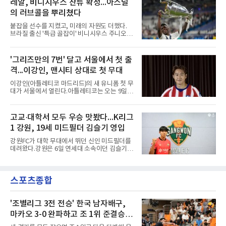
레알, 비니시우스 잔류 확정...아스널
독을 1순위 후보로 정하고 검증한 과정, 이사회
현·정현웅과 2학년 정하원이 대상이다.오산고의
의 최종 승인 경위를 살
의 러브콜을 뿌리쳤다
성적이 배경이 됐다. 올 시즌 백운기 전국 고등학
교 축구대회와 코리아풋볼파크 U-18 챔피언스
붙잡을 선수를 지켰고, 미래의 자원도 더했다.
컵, K리그 U-17 챔피언십을 잇달아 제패했다.시
브라질 출신 '특급 골잡이' 비니시우스 주니오르
기도 맞물렸다. 서울은 9월 시작하는 아시아축
(26)가 레알 마드리드와의 동행을 2032년까지
구연맹(AFC) 챔피언스리그2(ACL2)를 앞두고 선
이어간다.스페인 프로축구 프리메라리가 '거함'
수단 깊이를 더하는 동시에 유스 출신에게 국제
레알 마드리드는 7일(한국시간) 비니시우스와
'그리즈만의 7번' 달고 서울에서 첫 출
무대 경험을 주려 했다.면면도 다양하다. 측면 공
2032년 6월 30일까지 유효한 6년 연장 계약에
격수 정현웅은 돌파력이
격...이강인, 맨시티 상대로 첫 무대
합의했다고 공식 발표했다. 비니시우스는 재계
약 확정 후 사회관계망서비스(SNS)에 베르나베
이강인(아틀레티코 마드리드)의 새 유니폼 첫 무
우에서의 8년은 너무 짧다며, 앞으로 6년, 그리
대가 서울에서 열린다.아틀레티코는 오는 9일
고 영원히 함께하겠다고 애정을 드러냈다.성사
오후 8시 서울월드컵경기장에서 맨체스터 시티
과정에는 우여곡절이 있었다. 그는 최근 잉글랜
와 2026 쿠팡플레이 시리즈 친선 경기를 치른다.
드 프리미어리그(EPL) 챔피언 아스널의 뜨거운
구단 소집 명단에 이강인이 포함되면서 변수가
고교·대학서 모두 우승 맛봤다...K리그
관심을 받았는데, 18개월간 이어진 재계약 협상
없는 한 그의 첫 출격은 서울이 된다.등번호부터
이 한때 교착됐기 때문이다. 그러
1 강원, 19세 미드필더 김슬기 영입
무게가 실렸다. 이강인은 첫 경기부터 7번을 단
다. 2010년대 팀의 전성기를 이끈 앙투안 그리즈
강원FC가 대학 무대에서 뛰던 신인 미드필더를
만이 달았던 번호다.합류 과정은 순탄치 않았다.
데려왔다.강원은 6일 연세대 소속이던 김슬기
스페인으로 건너가려던 그는 병역 특례 행정 절
(19)를 영입했다고 밝혔다. 186㎝, 79㎏의 신체
차 문제로 출국이 미뤄졌고, 국내에서 홀로 훈련
조건을 갖췄다.이력은 우승으로 채워져 있다. 수
해 왔다. 6일 입국하는 동료들과 처음 대면한 뒤
원고 시절 주축으로 활약하며 지난해 전국고등
짧게 호흡을 맞춰 경기에 나선다.역할도 관심사
스포츠종합
리그와 추계전국고등대회 우승에 기여했고, 올
다. 유려한 탈압박과
해 연세대 진학 후에는 춘계한산대첩기대학대회
정상에 올랐다. 2024년에는 17세 이하(U-17) 대
표팀 훈련에도 소집됐다.김슬기는 입단하게 돼
'조별리그 3전 전승' 한국 남자배구,
기쁘고 영광이라며 프로 무대에서도 성장해 팀
마카오 3-0 완파하고 조 1위 준결승
에 꼭 필요한 선수가 되겠다고 각오를 밝혔다.
진출