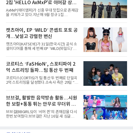
2집 'HELLO AxMxP'로 이어갈 상승
년 차다운 노련한 무대 매너와 파워풀한 에너지
로 현장의 분위기를 압도했다”고 밝혔다.1991
세
AxMxP(에이엠피)가 신흥 무대 맛집으로 존재감
년 시작된 ‘롤라팔루자’는 8개 스테이지, 170여
을 키워가고 있다.지난해 9월 정규 1집
팀의 아티스트와 40만 명 이상의 관객이 운집하
'AxMxP'를 발매하며 가요계에 정식 출격한
는 북미 최대 규모의 페스티벌이다.올해 ‘롤라팔
AxMxP는 데뷔 전부터 버스킹과 각종 페스티벌,
루자 시카고’에는 에스파 외에도 제니, 아이들,
공연 무대에 오르며 실전 경험을 쌓아왔다.이들
캣츠아이, EP ‘WILD’ 콘셉트 포토 공
코르티스 등 K팝 스타들이 출연진 명단에 이름
은 소속사 패밀리 콘서트를 비롯해 '뷰티풀 민트
을 올렸다.이날 에스파는
개…낯설고 강렬한 변신
라이프 2025', '2025 부산국제록페스티벌' 등 대
형 무대에 잇달아 출연해 당찬 에너지와 풋풋한
캣츠아이(KATSEYE)가 31일(한국시간) 공식 소
매력으로 음악팬들의 눈도장을 찍었다.이후
셜미디어를 통해 세 번째 EP ‘WILD(와일드)’의
AxMxP는 '카운트다운 판타지 2025-2026',
콘셉트 포토와 트랙리스트를 공개했다.‘Wild
'PEAKBOX 2025 vol.2 : 사랑·청춘·행복', '2025
heart(와일드 하트)’라는 제목이 붙은 콘셉트 포
Someday Christmas - 부산' 등 무대를 통해 안
토에는 멤버들의 본능적이고 야성적인 면모가
코르티스 ‘FaSHioN’, 스포티파이 2
정적인 실력을 입증했고, 올해 '2026 어썸뮤직
강렬하게 담겼다. 짙은 아이섀도와 푸른빛·금빛·
페스티벌', '뷰티풀 민트 라이프 2026', '2026
억 스트리밍 돌파…팀 통산 두 번째
붉은빛의 컬러 렌즈가 비현실적인 분위기를 자
아내고, 여러 원색이 불규칙하게 뒤섞인 멀티컬
코르티스(CORTIS)가 팀 통산 두 번째로 단일곡
러 헤어와 과감한 블루·블랙 립 메이크업이 낯설
2억 스트리밍을 달성했다.소속사 측은 29일 “코
고도 매혹적인 비주얼을 완성했다.스타일링 역
르티스의 데뷔 앨범 수록곡 ‘FaSHioN’이 글로
시 파격적이다. 스터드와 망사, 코르셋, 풍성한
벌 오디오·음원 스트리밍 플랫폼 스포티파이에
레이스 등 언뜻 어울리지 않을 듯한 소재와 실루
서 27일 자로 누적 재생 수 2억 회를 돌파했
브브걸, 활발한 음악방송 활동…시원
엣을 거침없이 결합했다. 멤버들은 각기 다른 개
다”고 밝혔다.곡이 발표된 지 약 10개월 만이다.
성을 살린 스타일링을 선
한 보컬+통통 튀는 안무로 무더위 사
팀의 첫 번째 2억 스트리밍 곡은 동일 음반에 수
록된 ‘GO!’다. 이 노래는 공개 약 9개월 만인 지
냥
브브걸(BBGIRLS)이 ‘서머 퀸’의 존재감을 다시
난달 26일 자에 2억 고지를 밟았다. 이는 최근 5
한번 보여줬다.브브걸은 지난 16일 새 싱글
년 내 데뷔한 보이그룹의 곡 중 최단기 2억 달성
'BODY WAVE'(바디 웨이브)를 발매하고 각종 음
이며 ‘FaSHioN’이 그 다음이다.코르티스는 평
악방송에 출연했다.브브걸은 컴백 이후 Mnet
소 관심이 많은 ‘패션’을 소재로 곡을 공동 창작
'엠카운트다운'을 시작으로 KBS2 '뮤직뱅크',
했다. “내 티, 5 bucks 바지는, 만원” 등 멤버들