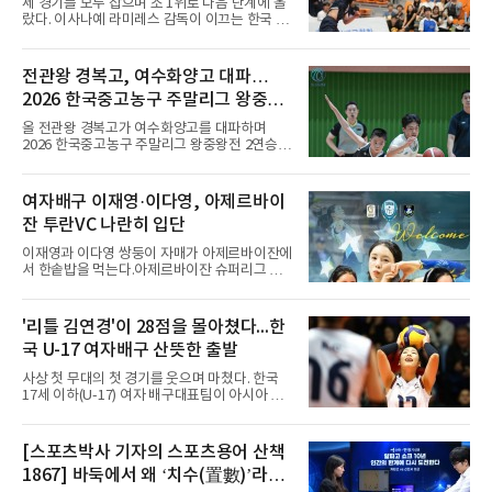
세 경기를 모두 잡으며 조 1위로 다음 단계에 올
랐다. 이사나예 라미레스 감독이 이끄는 한국 남
자배구 대표팀(세계랭킹 26위)이 2026 동아시
아남자선수권대회 조별리그를 3연승으로 마무
리했다.대표팀은 7일 몽골 울란바타르 AVA 아레
전관왕 경복고, 여수화양고 대파…
나에서 열린 대회 B조 조별리그 3차전에서 마카
2026 한국중고농구 주말리그 왕중왕
오(119위)를 세트 점수 3-0(25-18 25-16 25-15)
으로 제압했다. 일본과 대만에 이어 마카오까지
전 결승토너먼트 확정
올 전관왕 경복고가 여수화양고를 대파하며
꺾은 한국은 조별리그 전승으로 준결승 티켓을
2026 한국중고농구 주말리그 왕중왕전 2연승을
손에 넣었다.공격은 고르게 터졌다. 김요한(삼성
달성, 결승 토너먼트 진출을 확정했다.경복고는
화재)과 임재영(대한항공)이 각각 13점씩 올렸
7일 전남 해남 구교체육관에서 열린 대회 남고
고, 김준우(삼성화재)가 10득점, 이상현(국군체
부 H조 예선 2차전에서 박지오(26점)와 김호원
여자배구 이재영·이다영, 아제르바이
육부대)이 9득점으로 힘을 보탰다.대표팀은 8일
(22점)의 활약을 앞세워 여수화양고를 94-59로
오후 8시 30분 A조 2위와 결승
잔 투란VC 나란히 입단
완파했다. 이로써 경복고는 예선 2전 전승을 기
록하며 조 1위로 결승 토너먼트에 진출했다.경
이재영과 이다영 쌍둥이 자매가 아제르바이잔에
복고는 1쿼터 초반부터 박지오의 높은 슛 성공
서 한솥밥을 먹는다.아제르바이잔 슈퍼리그 투
률을 앞세워 공격을 주도하며 24-15로 기선을
란VC는 지난 4일 이재영 영입을 알린 데 이어 7
제압했다. 이후에도 전력의 우위를 바탕으로 경
일 이다영과도 계약했다고 발표했다. 구단은 이
기를 운영한 경복고는 전반을 40-34로 마친 뒤,
다영이 2026-2027시즌 투란 소속으로 활약할
'리틀 김연경'이 28점을 몰아쳤다...한
후반 들어 내·외곽에서 고른 득점포를 가동하며
예정이라고 전했다.두 선수가 국내를 떠난 것은
점수 차를 크게 벌려 여유 있게 승
국 U-17 여자배구 산뜻한 출발
2021년이다. V리그 흥국생명 소속이던 당시 중
학교 시절 학교 폭력을 행사했다는 폭로가 나오
사상 첫 무대의 첫 경기를 웃으며 마쳤다. 한국
면서 한국 배구계를 등졌다.이재영의 해외 여정
17세 이하(U-17) 여자 배구대표팀이 아시아 챔
은 순탄치 않았다. 2021년 말 그리스 PAOK 테
피언 자격으로 처음 나선 세계선수권에서 데뷔
살로키니에 입단했으나 무릎 부상으로 몇 경기
전을 승리로 장식했다.이승여 감독이 이끄는 한
뛰지 못했고, 긴 공백 끝에 지난해 7월 일본 SV
국은 7일(한국시간) 칠레 로스 안데스의 리세오
[스포츠박사 기자의 스포츠용어 산책
리그 빅토리아 히메지에 합류했다가 지난 5월
믹스토 체육관에서 열린 2026 국제배구연맹
팀을 떠났다.이다영은 더 많은 무대를
1867] 바둑에서 왜 ‘치수(置數)’라고
(FIVB) U-17 여자 세계선수권대회 조별리그 D조