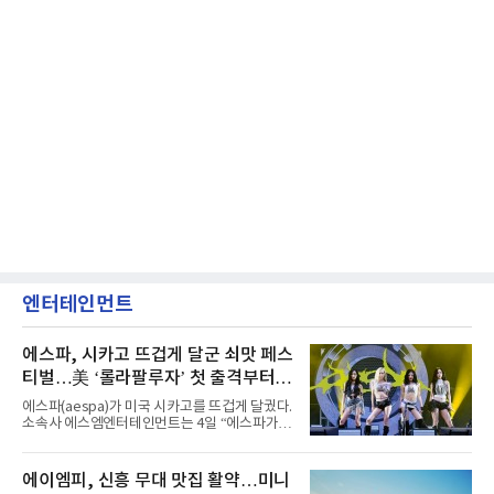
엔터테인먼트
에스파, 시카고 뜨겁게 달군 쇠맛 페스
티벌…美 ‘롤라팔루자’ 첫 출격부터
증명한 존재감
에스파(aespa)가 미국 시카고를 뜨겁게 달궜다.
소속사 에스엠엔터테인먼트는 4일 “에스파가
지난 2일(현지 시간) 미국 시카고 그랜트 파크에
서 열린 ‘롤라팔루자 시카고’(Lollapalooza
Chicago)의 알리안츠 스테이지에 올랐다”며
에이엠피, 신흥 무대 맛집 활약…미니
“총 14곡으로 구성된 세트리스트를 선사, 데뷔 7