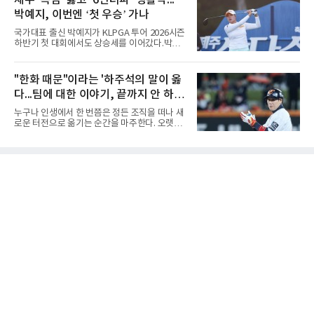
제주 '폭염' 뚫고 ‘6언더파’ 맹활약...
적인 제구 문제를 해결할 특효약이 될 것처럼 포
에 머물렀다. 그러나 세 번째
박예지, 이번엔 ‘첫 우승’ 가나
장되었던 이번 연수는, 뚜껑을 열어보니 '제구력
5등급에게 2주짜리 족집게 과외를 붙여 1등급을
국가대표 출신 박예지가 KLPGA 투어 2026시즌
기대한 꼴'이었다는 냉정한 평가를 피하기 어렵
하반기 첫 대회에서도 상승세를 이어갔다.박예
게 됐다.야구에서 투수의 제구력은 오랜 시간 투
지는 6일 제주 서귀포 테디밸리 골프앤리조트에
구폼을 반복하며 몸에 새겨진 일종의 근육 기억
서 열린 KLPGA 투어 제주삼다수 마스터스 1라
과 밸런스의 산물이다. 릴리스 포인트의 미세한
운드에서 보기 없이 버디만 6개를 잡아내며 6언
"한화 때문"이라는 '하주석의 말이 옳
오차나 하체 활용의 불균형은 수백, 수천 번의
더파 66타를 쳤다. 박예지는 서어진, 신다인과
교정 훈련과 실전 피드
다...팀에 대한 이야기, 끝까지 안 하는
선두권을 형성했다.이날 경기가 열린 테디밸리
골프앤리조트 역시 전국적 폭염을 피해가지 못
게 도리
누구나 인생에서 한 번쯤은 정든 조직을 떠나 새
했다. 대회장의 최고 기온은 35도에 달했다. 섬
로운 터전으로 옮기는 순간을 마주한다. 오랫동
지역 특성상 습도가 높아 체감온도는 더 높게 느
안 애정을 쏟았던 직장이든, 혹은 아쉬움과 상처
껴졌다.하지만 박예지는 폭염 만큼이나 매섭고
를 안고 떠난 곳이든 마침표를 찍는 일은 늘 복잡
뜨거운 경기력을 선보이며 첫 우승을 향한 발판
한 감정을 동반한다. 그곳을 떠난 뒤 주위에서 묻
을 마련했다.경기 후 박예지는 “날씨가 덥고 습
는다. "지금 여기 어때? 거기는 어땠어?" 이때 쏟
해 체력적으로 쉽지 않은 경기였지
아지는 유혹은 달콤하다. 그동안 쌓였던 불만과
섭섭함을 토로하며 동조를 구하고 싶은 마음이
굴뚝같아진다. 하지만 사회생활의 오랜 격언이
자 진리는 명확하다. '전 회사 욕은 결국 누워서
침 뱉기'다. 최근 하주석의 MHN 스포츠와의 인
터뷰는 이 평범한 진리를 가장 극적으로 보여주
며 깊은 여운을 남겼다. 오랫동안 한 팀의 주전으
로 헌신하다 새로운