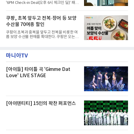
해 “사실무근”이라는 입장을 밝혔다.회사 측은
'6PM Check-in Deal(오후 6시 체크인 딜)' 패키
“인근에서 지난 15일 다른 회사에서 발생한 대
지를 선보인다.이번 패키지는 오후 6시 체크인
형 화재 연기가 인입돼 즉시 방재팀이 조사한 결
으로 여유로운 저녁 시간부터 호텔 스테이를 시
과 일산화탄소가 미검출됐고, 내부 문제가 아닌
작할 수 있도록 준비됐다.앰배서더 서울 풀만 호
쿠팡, 초복 앞두고 전복·장어 등 보양
것으로 확인됐다”고 설명했다.이어 “정확한 화
텔 측은 “퇴근 후 또는 주말 도심 속에서 짧지만
재 원인은 추후 조사될
수산물 70여종 할인
온전한 휴식을 원하는 고객들에게 특별한 경험
을 제공한다”고 밝혔다.패키지는 디럭스와 이그
쿠팡이 초복과 중복을 앞두고 전복을 비롯한 여
제큐티브 두 가지 타입으로 구성된다. 디럭스 패
름 보양 수산물 판매를 확대한다. 쿠팡은 오는
키지는 객실 1박(룸 온리)으로 심플한 호캉스를
20일까지 전복, 문어, 낙지, 장어 등 70여종의 수
즐길 수 있으며, 이그제큐티브 패키지는 객실 1
산물을 할인 판매한다고 8일 밝혔다.이번 행사
박과 함께 클럽 앰배서더 라운지 2인 이용, 웰니
에는 국내산 활전복과 문어, 낙지, 장어, 생물새
스 센터 사우나 2인 이용 혜택이 포함된다.특히
마니아TV
우 등이 포함됐다. 쿠팡은 올해 큰 크기의 전복
클럽 앰배서더 라운지
생산량이 늘어난 점을 반영해 주요 산지 상품을
로켓프레시 새벽배송으로 선보인다고 설명했다.
전복은 산지에서 채취한 뒤 전국으로 직송되는
[아이들] 타이틀 곡 'Gimme Dat
방식으로 운영된다. 신선도가 중요한 상품인 만
Love' LIVE STAGE
큼 이르면 다음 날 오전 배송이 가능하도록 물류
망을 활용하고 있다.쿠팡의 전복 매입량도 늘고
있다. 쿠팡에 따르면 전복 매입량은 2020년 30
톤 미만에서 2022년 140톤
[아이덴티티] 15인의 꽉찬 퍼포먼스