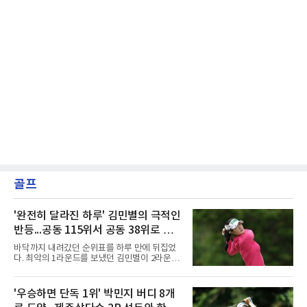
골프
'완전히 달라진 하루' 김민별의 극적인
반등...공동 115위서 공동 38위로 도
약
바닥까지 내려갔던 순위표를 하루 만에 뒤집었
다. 최악의 1라운드를 보냈던 김민별이 2라운드
에서 반등에 성공했다.김민별은 7일 제주도 서
귀포의 테디밸리 골프앤리조트(파72)에서 열린
2026시즌 한국여자프로골프(KLPGA) 투어 제주
'우승하면 단독 1위' 박민지 버디 8개
삼다수 마스터스(총상금 10억 원) 2라운드에서