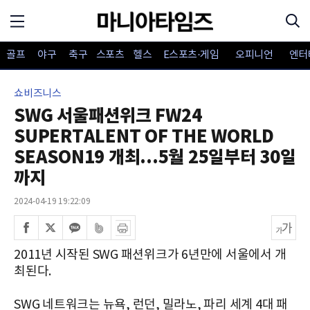
골프
야구
축구
스포츠
헬스
E스포츠·게임
오피니언
엔터
쇼비즈니스
SWG 서울패션위크 FW24
SUPERTALENT OF THE WORLD
SEASON19 개최...5월 25일부터 30일
까지
2024-04-19 19:22:09
2011년 시작된 SWG 패션위크가 6년만에 서울에서 개
최된다.
SWG 네트워크는 뉴욕, 런던, 밀라노, 파리 세계 4대 패