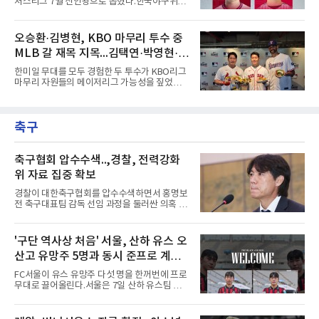
처스리그 7월 신인왕으로 뽑혔다.한국야구위원
다. 바로 삼성 라이온즈다. 삼성은 오프시즌 최형
회(KBO)는 7일 2026 메디힐 KBO 퓨처스리그 7
우를 다시 품었다. 이는 단순한 베테랑 영입이 아
월 퓨처스 루키상 수상자로 두 선수를 선정했다
니라, 승부처에서 힘을 발휘할 수 있는 검증된
고 밝혔다. 대체 선수 대비 승리 기여도(WAR)를
오승환·김병현, KBO 마무리 투수 중
리더를 선택한 것이다.외국인 대체 투수 구성도
기준으로 전준표가 0.63, 손용준이 0.73으로 각
마찬가지다. 메이저리그
MLB 갈 재목 지목...김택연·박영현·조
각 투수와 타자 부문 1위에 올랐다.전준표의 7월
은 완벽했다. 두 경기에 모두 선발 등판해 11이
병현
한미일 무대를 모두 경험한 두 투수가 KBO리그
닝 무실점으로 2승을 챙겼다. 월간 평균자책점
마무리 자원들의 메이저리그 가능성을 짚었다.
0.00으로 전체 1위, 이닝당 출루허용률(WHIP)
오승환은 7일 서울 용산구 코레아노스 키친 녹
은 1.00이다. 서울고 졸업 후 2024 신인 드래프
사평점에서 열린 'MLB 브렉퍼스트 클럽 시즌2'
트 1라운드 8순위로 키움에 입단했다.손용준은
미디어데이에서 김택연(두산 베어스)과 박영현
방망이로 존재감을 드러냈다. 지난달 퓨처스리
축구
(kt wiz), 조병현(SSG 랜더스)을 지목했다. 그는
그 전체에서 가장 많은 20안타를 때
KBO리그에 구속과 신체 능력이 좋은 선수가 많
다며 세 이름을 꺼냈다.다만 조건을 달았다. 오승
환은 이들이 경기 운영 능력과 경험을 더 쌓으면
축구협회 압수수색..,경찰, 전력강화
메이저리그 진출이 가능하다면서도, 지금보다
위 자료 집중 확보
한두 단계 성장해야 성공할 수 있다고 강조했다.
김병현도 같은 방향을 짚었다. 그는 김택연과 박
경찰이 대한축구협회를 압수수색하면서 홍명보
영현을 꼽으며 한국에서는 최고 대우를 받지만
전 축구대표팀 감독 선임 과정을 둘러싼 의혹 규
미국은 다르다고 조언했다.
명에 속도가 붙었다.월드컵 조별리그 탈락 이후
비판이 홍 전 감독에게 집중됐지만 경찰의 시선
은 다른 곳을 향한다. 성적 부진과 별개로 선임
'구단 역사상 처음' 서울, 산하 유스 오
과정에 부당함이 있었는지가 수사의 본류다.7일
산고 유망주 5명과 동시 준프로 계
연합뉴스 취재를 종합하면 서울경찰청 광역수사
단 금융범죄수사대는 전날 축구협회 사무실 등
약...ACL2 겨냥
FC서울이 유스 유망주 다섯 명을 한꺼번에 프로
을 압수수색해 감독 선임 관련 자료를 다수 확보
무대로 끌어올린다.서울은 7일 산하 유스팀 서
했다. 특히 감독 후보를 검토해 이사회에 추천하
울 오산고 소속 선수 5명과 준프로 계약을 맺었
는 전력강화위원회가 생성한 자료를 집중적으로
다고 밝혔다. 한 번에 다섯 명과 계약한 것은 구
확보한 것으로 알려졌다.경찰은 협회가 홍 전 감
단 역사상 처음으로, 3학년 김강준·신지섭·이서