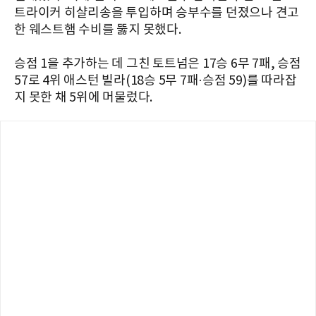
트라이커 히샬리송을 투입하며 승부수를 던졌으나 견고
한 웨스트햄 수비를 뚫지 못했다.
승점 1을 추가하는 데 그친 토트넘은 17승 6무 7패, 승점
57로 4위 애스턴 빌라(18승 5무 7패·승점 59)를 따라잡
지 못한 채 5위에 머물렀다.