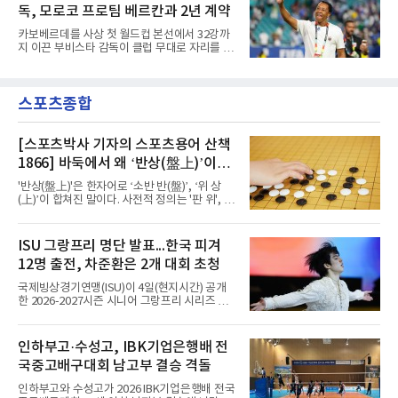
전 순이다. 앞서 공개된 대로 10월 2일에는 베네
했다.이력 자체는 두텁다. 잠비아
독, 모로코 프로팀 베르칸과 2년 계약
수엘라, 6일에는 우즈베키스탄과 만난다. 2026
북중미 월드컵을 마친 뒤 홍명보 감독이 물러난
카보베르데를 사상 첫 월드컵 본선에서 32강까
한국은 임시 감독 체제로 이 일정을 소화한다.에
지 이끈 부비스타 감독이 클럽 무대로 자리를 옮
콰도르는 FIFA 랭킹 25위로 32위인 한국보다 앞
긴다.로이터통신 등에 따르면 모로코 1부 리그
서 있다. 북중미 월드컵 남미예선 18경기에서 실
RS 베르칸은 4일(현지시간) 부비스타 감독을 새
점을 5점으로 묶으며 10개국 가운데 아르헨티나
사령탑으로 선임했다고 발표했다. 계약 기간은
다음인 2위로 본선 티켓을 확보했다. 본선에서
스포츠종합
2년으로, 튀니지 대표팀으로 떠난 모인 차아바
는 독일을 제압하고 32강
니의 후임이다.겸직 가능성도 거론됐다. 부비스
타 감독은 대표팀직을 유지하며 베르칸을 함께
지휘하는 방안까지 논의했으나 협상 끝에 클럽
[스포츠박사 기자의 스포츠용어 산책
에 전념하게 됐다. 카보베르데축구협회도 같은
1866] 바둑에서 왜 ‘반상(盤上)’이라
날 사임을 알리며 후임 선임 작업이 순조롭게 진
말할까
행 중이라고 밝혔다.그가 남긴 성과는 뚜렷하다.
'반상(盤上)'은 한자어로 ‘소반 반(盤)’, ‘위 상
아프리카 서쪽 섬나라 카보베르데는 첫 출전한
(上)’이 합쳐진 말이다. 사전적 정의는 '판 위', '바
2026 북중미 월드컵에서 스페
둑판 위'라는 의미이다. 원래 중국 한문에서는 반
상(盤上)이 단순히 '판 위에서'라는 일반적인 의
미로도 쓰였지만, 바둑 문화가 발달하면서 '바둑
ISU 그랑프리 명단 발표...한국 피겨
판 위', 더 나아가 '바둑의 세계', '대국이 벌어지
12명 출전, 차준환은 2개 대회 초청
는 공간'을 가리키는 전문 용어로 정착했다. 우리
나라에서도 같은 의미로 받아들여져 ‘반상의 승
국제빙상경기연맹(ISU)이 4일(현지시간) 공개
부’, ‘반상의 고수’, ‘반상에 앉다’, ‘반상의 철학’
한 2026-2027시즌 시니어 그랑프리 시리즈 명
등의 표현을 쓴다.반상(盤上)은 오늘날 바둑을
단에 한국 선수 12명이 포함됐다. 남자 싱글 차
상징하는 대표적인 용어지만, 그 역사를 거슬러
준환(서울시청), 서민규, 김현겸과 여자 싱글 김
올라가면 의외의 사실과 마주한다. 인터넷 조선
채연, 김유재, 이해인, 신지아, 김유성, 윤서진,
인하부고·수성고, IBK기업은행배 전
왕조실록에서 반상(盤上)은 확인되지만,
윤아선, 김서영, 유영이다.이 가운데 차준환과
국중고배구대회 남고부 결승 격돌
서민규, 김채연, 김유재, 이해인, 신지아 6명은 2
개 대회에 초청됐고 나머지는 한 차례만 나선다.
인하부고와 수성고가 2026 IBK기업은행배 전국
시리즈는 6개 대회로 치러지며 합산 성적 상위 6