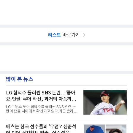
리스트
바로가기
많이 본 뉴스
LG 함덕주 둘러싼 SNS 논란…'좋아
요·언팔' 루머 확산, 과거의 아픔까지
소환됐다
LG 트윈스 투수 함덕주를 둘러싼 SNS 관련 논
란이 팬들 사이에서 확산되고 있다.최근 온라인
커뮤니티와 SNS를 중심으로 함덕주의 SNS 활
동과 관련한 여러 소문이 퍼지면서, 과거 LG 이
적 이후 겪었던 일들까지 다시 주목받고 있다.일
메츠는 한국 선수들의 '무덤'? 심준석
각에서는 함덕주가 LG 공식 계정 '언팔' 및 관련