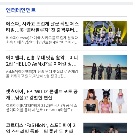
엔터테인먼트
에스파, 시카고 뜨겁게 달군 쇠맛 페스
티벌…美 ‘롤라팔루자’ 첫 출격부터
증명한 존재감
에스파(aespa)가 미국 시카고를 뜨겁게 달궜다.
소속사 에스엠엔터테인먼트는 4일 “에스파가
지난 2일(현지 시간) 미국 시카고 그랜트 파크에
서 열린 ‘롤라팔루자 시카고’(Lollapalooza
Chicago)의 알리안츠 스테이지에 올랐다”며
에이엠피, 신흥 무대 맛집 활약…미니
“총 14곡으로 구성된 세트리스트를 선사, 데뷔 7
2집 'HELLO AxMxP'로 이어갈 상승
년 차다운 노련한 무대 매너와 파워풀한 에너지
로 현장의 분위기를 압도했다”고 밝혔다.1991
세
AxMxP(에이엠피)가 신흥 무대 맛집으로 존재감
년 시작된 ‘롤라팔루자’는 8개 스테이지, 170여
을 키워가고 있다.지난해 9월 정규 1집
팀의 아티스트와 40만 명 이상의 관객이 운집하
'AxMxP'를 발매하며 가요계에 정식 출격한
는 북미 최대 규모의 페스티벌이다.올해 ‘롤라팔
AxMxP는 데뷔 전부터 버스킹과 각종 페스티벌,
루자 시카고’에는 에스파 외에도 제니, 아이들,
공연 무대에 오르며 실전 경험을 쌓아왔다.이들
캣츠아이, EP ‘WILD’ 콘셉트 포토 공
코르티스 등 K팝 스타들이 출연진 명단에 이름
은 소속사 패밀리 콘서트를 비롯해 '뷰티풀 민트
을 올렸다.이날 에스파는
개…낯설고 강렬한 변신
라이프 2025', '2025 부산국제록페스티벌' 등 대
형 무대에 잇달아 출연해 당찬 에너지와 풋풋한
캣츠아이(KATSEYE)가 31일(한국시간) 공식 소
매력으로 음악팬들의 눈도장을 찍었다.이후
셜미디어를 통해 세 번째 EP ‘WILD(와일드)’의
AxMxP는 '카운트다운 판타지 2025-2026',
콘셉트 포토와 트랙리스트를 공개했다.‘Wild
'PEAKBOX 2025 vol.2 : 사랑·청춘·행복', '2025
heart(와일드 하트)’라는 제목이 붙은 콘셉트 포
Someday Christmas - 부산' 등 무대를 통해 안
토에는 멤버들의 본능적이고 야성적인 면모가
코르티스 ‘FaSHioN’, 스포티파이 2
정적인 실력을 입증했고, 올해 '2026 어썸뮤직
강렬하게 담겼다. 짙은 아이섀도와 푸른빛·금빛·
페스티벌', '뷰티풀 민트 라이프 2026', '2026
억 스트리밍 돌파…팀 통산 두 번째
붉은빛의 컬러 렌즈가 비현실적인 분위기를 자