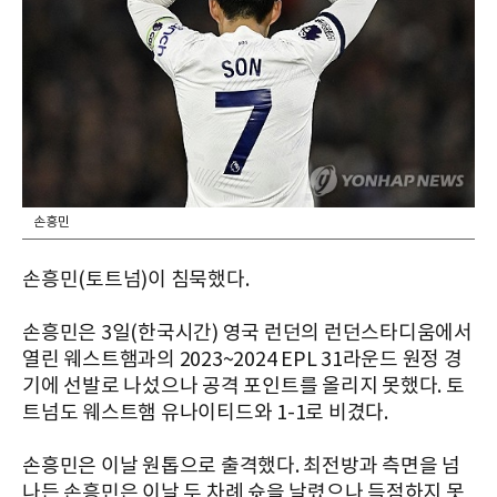
손흥민
손흥민(토트넘)이 침묵했다.
손흥민은
3일(한국시간) 영국 런던의 런던스타디움에서
열린 웨스트햄과의 2023~2024 EPL 31라운드 원정 경
기에 선발로 나섰으나 공격 포인트를 올리지 못했다. 토
트넘도 웨스트햄 유나이티드와 1-1로 비겼다.
손흥민은 이날 원톱으로 출격했다.
최전방과 측면을 넘
나든 손흥민은 이날 두 차례 슛을 날렸으나 득점하지 못