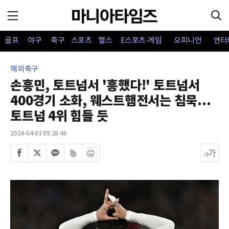
골프
야구
축구
스포츠
헬스
E스포츠·게임
오피니언
엔터
해외축구
손흥민, 토트넘서 '흥했다!' 토트넘서
400경기 소화, 웨스트햄전서는 침묵...
토트넘 4위 힘들 듯
2024-04-03 09:28:46