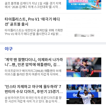
상엽 등이 이름을 올렸다.운영 방식이 특징적이
골프 플랫폼 김캐디가 지난 1일 서울·경기 지역
다. 프로 1명과 유소년 3명이 한 팀을 이뤄 18홀
에서 ‘2026 김캐디 하계 스크린대회’를 시작했
코스 플레이와 쇼트 게임을 훈련하고, 멘토와 대
다고 4일 밝혔다. 대회는 31일까지 진행된다. 김
화하는 시간도 갖는다.최찬은 "평소 유소년 선수
캐디 앱 이용자라면 무료로 참여할 수 있다. 김캐
들을 만날 기회가 없는데 함께 시간을 보낼 수 있
디 앱에서 대회 참가 신청 후 지도에서 공식 참여
타이틀리스트, Pro V1 ‘태극기 에디
어 설렌다"고 밝혔다.이번 캠프는 문화체육관광
매장을 확인하고 예약하면 된다. 공식 참여 매장
부와 국민체육진흥공단의
션' 골프볼 출시
에서 총 3개의 지정 코스 중 원하는 코스를 플레
이하면 대회 기록이 자동으로 반영된다. 앱 내 리
타이틀리스트는 대한민국 골퍼만을 위해 기획한
더보드에서는 자신의 스코어와 현재 순위를 실
'Pro V1 태극기 에디션'을 출시한다고 4일 밝혔
시간으로 확인할 수 있다. 김캐디는 이번 대회를
다.이번 Pro V1 태극기 에디션은 하프 더즌(6구)
통해 총 4000만원 상당의 상금과 경품을 제공한
구성으로 출시된다. 패키지와 골프볼에는 태극
다. 지정 코스 중 1개 이상을 완주한 참가자 가운
기에서 착안한 건곤감리 4괘 문양이 적용됐다.
데 선착순 1,000명에게도 골프장갑을 증정한다.
야구
화이트 컬러를 바탕으로 흑색과 청색, 홍색을 절
지정 코스 3
제된 방식으로 배치해 대한민국의 정체성을 표
현했다. 광복 81주년을 기념하는 의미를 담아 스
페셜 플레이 넘버 '81'을 새겼다. 측면에는 건곤
'계약 땐 잘했다더니, 이제와서 나가라
감리 문양을 활용한 전용 얼라인먼트가 적용됐
니'...팬, 언론 압박에 애틀랜타, 김하
다.한종훈 기자 hjh@maniareport.com
성 방출하나?
미국프로야구 메이저리그(MLB) 애틀랜타 브레
이브스를 둘러싼 현지 여론이 차갑게 식어버렸
다. 거액의 계약을 맺을 당시에는 팀의 구세주로
환호하던 분위기는 온데간데없고, 이제는 성적
부진과 부상을 이유로 팀에서 내보내야 한다는
'인스타 자제하고 야구에 몰두하라' 7
목소리가 거세지고 있다.김하성은 이번 시즌을
번타자 수모 디아즈, 후반기 15경기
앞두고 대형 계약을 체결하며 기대를 모았으나,
연이은 부상 공백과 극심한 타격 부진이 겹치며
홈런 제로
삼성 라이온즈의 외국인 타자 르윈 디아즈를 향
구단과 팬들의 인내심을 한계에 다다르게 만들
한 시선이 차갑게 식어 가고 있다. 중심 타자로서
었다. 야구계의 냉혹한 비즈니스 논리에 따라,
팀 타선의 무게감을 더해줘야 할 그가 최근 극심