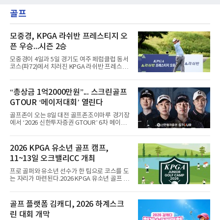
골프
모중경, KPGA 라쉬반 프레스티지 오
픈 우승...시즌 2승
모중경이 4일과 5일 경기도 여주 페럼클럽 동서
코스(파72)에서 치러진 KPGA 라쉬반 프레스티
지 오픈(총상금 1억원) 정상에 올랐다. 1, 2라운
드 합계 8언더파 136타를 적어내며 한국프로골
프 챔피언스투어 시즌 2승째를 신고했다.우승
“총상금 1억2000만원”... 스크린골프
상금은 2천400만원이다. 이번 우승으로 챔피언
GTOUR ‘메이저대회’ 열린다
스투어 통산 7승 고지를 밟았다.5언더파 139타
를 친 장익제와 최호성이 공동 2위를 나눠 가졌
골프존이 오는 8일 대전 골프존조이마루 경기장
고, 4언더파 140타의 손준호가 4위에 자리했다.
에서 ‘2026 신한투자증권 GTOUR’ 6차 메이저
대회 결선을 개최한다고 5일 밝혔다.6차 메이저
대회는 총상금 1억 2천만원 규모로, 우승자에게
는 상금 2천 5백만원과 대상&신인상 포인트 3천
2026 KPGA 유소년 골프 캠프,
점을 지급하고 3년간의 GTOUR 시드권을 부여
11~13일 오크밸리CC 개최
한다. KPGA 투어프로 중 1, 2라운드 합산 1위에
게는 오는 9월 17일부터 20일까지 골프존카운
프로 골퍼와 유소년 선수가 한 팀으로 코스를 도
티 선산에서 열리는 KPGA ‘골프존 오픈’ 출전권
는 자리가 마련된다.2026 KPGA 유소년 골프 캠
을 부여한다.대회는 골프존 투비전NX플러스 투
프가 11일부터 13일까지 강원도 원주시 오크밸
어 모드에서 하루 동안 2라운드 36홀 스트로크
리CC에서 열린다. 유소년 골프 저변을 넓히기
플레이, 콕힐 골프클럽 - NO.4 코스에서 진행된
위해 2024년 시작돼 올해 3년 연속 개최되는 행
골프 플랫폼 김캐디, 2026 하계스크
다. 시드권자와 예선통과자, 신인 및 초청 선수,
사다.참가 규모는 프로 20명과 유소년 60명. 올
오프라인 예선전을 통해 선발
린 대회 개막
시즌 상반기 우승자인 문동현, 최찬, 오승택, 이