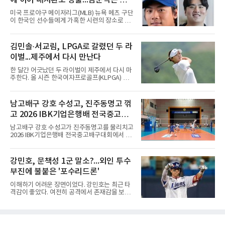
에 이어 배지환도 방출...심준석은 이
게시물을 정리하고 친정팀 두산 베어스 계정을
팔로우하고 두산과 관련된 흔적만 남겼다는 주
미 귀국, 배지환은 미국 잔류할 듯
미국 프로야구 메이저리그(MLB) 뉴욕 메츠 구단
장이 나오고 있다. 또한 상대 팀 선수의 홈런 릴
이 한국인 선수들에게 가혹한 시련의 장소로 전
스에 '좋아요'를 눌렀다는 이야기도 전해지고 있
락하고 있다. 한때 한국 야구의 미래를 이끌어갈
다.하지만 해당 행동들이 실재했는지 여부는 확
대형 유망주로 기대를 모았던 투수 심준석에 이
인되지 않았다. 시점과 의도 역시 불분명하다. 그
어, 빅리그 경력을 지닌 내외야수 배지환까지 연
김민솔·서교림, LPGA로 갈렸던 두 라
럼에도 팬들 사이에서 논란이 커진 이유는 그가
달아 뉴욕 메츠 산하 마이너리그에서 방출 통보
LG 이적 후 부상과 재활로
이벌...제주에서 다시 만난다
를 받는 아픔을 겪었다. 두 선수의 동반 이탈은
메츠 구단이 유독 한국 선수들에게 '기회의 땅'이
한 달간 어긋났던 두 라이벌이 제주에서 다시 마
아닌 '무덤'처럼 작용하고 있음을 방증하고 있다.
주한다. 올 시즌 한국여자프로골프(KLPGA) 투
고교 시절 시속 160km에 달하는 강속구로 큰 스
어를 달구는 김민솔과 서교림이 격돌한
포트라이트를 받았던 심준석은 루키리그에서 메
다.KLPGA 투어는 6일 제주도 서귀포시 테디 밸
츠 구단으로부터 방출 조치됐다. 피츠버그 파이
리 골프 앤 리조트의 밸리·테디 코스(파72)에서
남고배구 강호 수성고, 진주동명고 꺾
리츠와 마이애미 말린스를 거쳐 메츠에 둥지를
개막하는 제주삼다수 마스터스(총상금 10억원·
틀며 반등을 노렸으나
고 2026 IBK기업은행배 전국중고배
우승 상금 1억8천만원)로 하반기를 시작한다.두
선수의 재회 자체가 화제다. 올 시즌 3승으로 대
구대회 4강 진출
남고배구 강호 수성고가 진주동명고를 물리치고
상 포인트(313점), 상금(9억8천400만원), 평균
2026 IBK기업은행배 전국중고배구대회에서 18
타수(70.41타) 등 주요 부문 1위를 달리는 김민
세이하 남자부 4강에 진출했다.지난 6월 2026
솔과 2승으로 뒤쫓는 서교림의 맞대결은 지난 7
한국중고배구 2차연맹전 준우승팀 수성고는 4
월 5일 롯데 오픈 이후 한 달 만이다. 그동안 김민
일 충북 제천 대원대 민송체육관에서 열린 대회
강민호, 문책성 1군 말소?...외인 투수
솔이 하이원리조트 여자오픈에 나설 때 서교림
8강전에서 진주동명고를 상대로 공격력이 호조
은 LPGA 에비앙 챔피언십에, 서교림
부진에 불붙은 '포수리드론'
를 보이며 세트스코어 3-1(25-19, 25-22, 21-
25, 25-23)으로 꺾었다. 인하부고도 부산동성고
이해하기 어려운 장면이었다. 강민호는 최근 타
를 맞아 뛰어난 조직력을 바탕으로 삼아 3-0(25-
격감이 좋았다. 여전히 공격에서 존재감을 보여
19, 25-19, 25-23)으로 완승을 거두고 4강에 합
주고 있었고, 특별한 부상 소식도 없었다. 그런
류했다. .한편 18세이하 여자부 4강은 중앙여고-
데 갑작스럽게 1군 엔트리에서 제외됐다. 팬들
일신여상, 광주체고-선명여고의 대결로 좁혀졌
사이에서 성적이 떨어진 주전 선수를 쉬게 하는
다. ◇4일 전적
상황도 아니고, 부상으로 빠지는 것도 아니라면