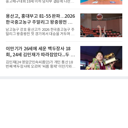
중고배구대회 18세 이하 남자부 결승에 나란히
명이 그랑프리 파이널에 오른다.차준환은 3차
진출하며 우승을 놓고 맞대결을 펼치게 됐다.인
컵 오브 차이나(11월 6∼8일·중국 선전)와 6차
하부고는 5일 충북 제천실내체육관에서 열린 대
NHK 트로피(11월 27∼29일·일본 도쿄)에 배정
회 남자 18세 이하부 준결승에서 남성고를 세트
용산고, 홍대부고 81-55 완파…2026
됐다. 밀라노·코르티나담페초 동계 올림픽에서
스코어 3-1(25-17, 17-25, 25-21, 25-17)로 꺾
한국 남자 싱글 역대 최고
한국중고농구 주말리그 왕중왕전 첫
고 결승행 티켓을 따냈다. 인하부고는 높은 공격
성공률을 앞세워 경기 주도권을 잡으며 승리를
승 신고
남고농구 강호 용산고가 2026 한국중고농구 주
거뒀다.수성고도 준결승에서 속초고를 상대로
말리그 왕중왕전 첫 경기에서 대승을 거두며 순
안정된 조직력을 바탕으로 3-1(25-23, 25-16,
조로운 출발을 알렸다.용산고는 5일 전남 해남
22-25, 25-19) 승리를 거두며 결승에 합류했다.
우슬체육관에서 열린 대회 남고부 예선 B조 첫
치열한 승부 속에서도 공수 균형을 유지한 수성
경기에서 김민기의 22점 활약을 앞세워 홍대부
이만기가 26세에 세운 백두장사 18
고는 인하부고와 우승을 다툴 기회를 잡았다.여
고를 81-55로 제압했다.경기 초반부터 내·외곽
자 18세 이하부에서는 중앙여고
회, 24세 김민재가 따라잡았다...두 번
에서 고른 득점력을 선보인 용산고는 1쿼터부터
주도권을 잡았다. 전반을 48-30으로 크게 앞선
더 우승하면 역대 1위와 동률
김민재(24·영암군민속씨름단)가 개인 통산 18
용산고는 후반에도 공세를 늦추지 않으며 점수
번째 백두장사에 오르며 '씨름 황제' 이만기와 어
차를 더욱 벌렸고, 결국 26점 차 완승으로 첫 승
깨를 나란히 했다.김민재는 4일 경북 문경시 문
을 신고했다.남고부 예선 C조 경기에서는 광주
경체육관에서 열린 위더스제약 2026 민속씨름
고가 김경륜의 23점을 넣는 수훈을 세우며 양정
문경오미자장사씨름대회 백두급(140㎏ 이하)
고를 58-52로 꺾고 첫 승을 기록했다. 광주고는
장사 결정전에서 김진(증평군청)을 3-0으로 완
접전 속에서도 집중력을 유지하
파했다.이만기는 1980년대 모래판을 지배하며
백두장사 18회와 천하장사 10회, 한라장사 7회
를 남겼다. 그가 18번째 백두장사에 오른 나이는
만 26세다. 아직 24세인 김민재에게는 두 해의
여유가 더 있다.시선은 최다 기록으로 향한다. 현
재 1위는 백두장사 20회를 기록한 이태현 용인
대 교수다. 김민재가 두 차례 더 정상에 서면 공
동 1위, 세 차례면 단독 최다 기