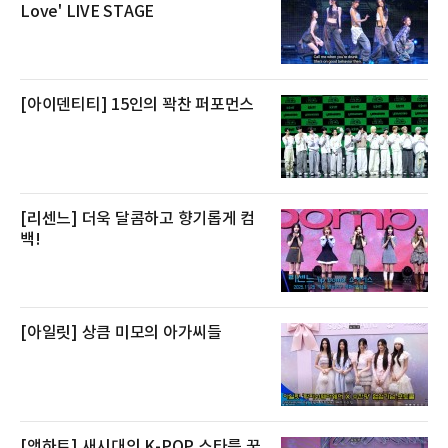
방식으로 운영된다. 신선도가 중요한 상품인 만
Love' LIVE STAGE
큼 이르면 다음 날 오전 배송이 가능하도록 물류
망을 활용하고 있다.쿠팡의 전복 매입량도 늘고
있다. 쿠팡에 따르면 전복 매입량은 2020년 30
톤 미만에서 2022년 140톤
[아이덴티티] 15인의 꽉찬 퍼포먼스
[리센느] 더욱 달콤하고 향기롭게 컴
백!
[아일릿] 상큼 미모의 아가씨들
[앳하트] 새시대의 K-POP 스타를 꿈