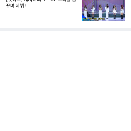
꾸며 데뷔!