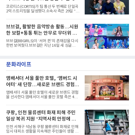
아내고, 여러 원색이 불규칙하게 뒤섞인 멀티컬
코르티스(CORTIS)가 팀 통산 두 번째로 단일곡
러 헤어와 과감한 블루·블랙 립 메이크업이 낯설
2억 스트리밍을 달성했다.소속사 측은 29일 “코
고도 매혹적인 비주얼을 완성했다.스타일링 역
르티스의 데뷔 앨범 수록곡 ‘FaSHioN’이 글로
시 파격적이다. 스터드와 망사, 코르셋, 풍성한
벌 오디오·음원 스트리밍 플랫폼 스포티파이에
레이스 등 언뜻 어울리지 않을 듯한 소재와 실루
서 27일 자로 누적 재생 수 2억 회를 돌파했
브브걸, 활발한 음악방송 활동…시원
엣을 거침없이 결합했다. 멤버들은 각기 다른 개
다”고 밝혔다.곡이 발표된 지 약 10개월 만이다.
성을 살린 스타일링을 선
한 보컬+통통 튀는 안무로 무더위 사
팀의 첫 번째 2억 스트리밍 곡은 동일 음반에 수
록된 ‘GO!’다. 이 노래는 공개 약 9개월 만인 지
냥
브브걸(BBGIRLS)이 ‘서머 퀸’의 존재감을 다시
난달 26일 자에 2억 고지를 밟았다. 이는 최근 5
한번 보여줬다.브브걸은 지난 16일 새 싱글
년 내 데뷔한 보이그룹의 곡 중 최단기 2억 달성
'BODY WAVE'(바디 웨이브)를 발매하고 각종 음
이며 ‘FaSHioN’이 그 다음이다.코르티스는 평
악방송에 출연했다.브브걸은 컴백 이후 Mnet
소 관심이 많은 ‘패션’을 소재로 곡을 공동 창작
'엠카운트다운'을 시작으로 KBS2 '뮤직뱅크',
했다. “내 티, 5 bucks 바지는, 만원” 등 멤버들
문화라이프
MBC '쇼! 음악중심', SBS '인기가요' 등 주요 음
의 라이프 스타일
악방송 무대에 올라 화려한 퍼포먼스를 펼쳤다.
시원한 에너지와 안정적인 라이브, 통통 튀는 매
력을 앞세워 매 무대 색다른 볼거리를 선사했다.
앰배서더 서울 풀만 호텔, ‘앰버드 시
특히 화사한 파스텔 톤의 비치웨어부터 청량한
어터’ 새 단장…새로운 브랜드 경험 선
마린룩, 햇살 아래 반짝이는 물결을 연상시키는
사
스커트, 강렬한 붉은 계열의 스타일링까지 각기
앰배서더 서울 풀만 호텔이 새로운 브랜드 경험
다른 매력을 선보였다. 브브걸은 다채로운 여름
을 선사한다.앰배서더 서울 풀만 호텔 측은 4일
패션을 완벽하게 소화하며 보
“호텔 공식 마스코트 앰버드(Ambird)의 새로운
이야기를 담은 인형 극장 콘셉트의 공간 ‘앰버드
시어터(Ambird Theater)’를 새롭게 선보인
쿠팡, 인천 물류센터 화재 피해 주민
다”고 밝혔다.앰배서더 서울 풀만 호텔은 로비
일상 복귀 지원 “지역사회 안정에 총
한편에 마련된 앰버드 존을 통해 앰버드의 세계
관을 소개해왔다. 앰버드 존은 앰버드가 우주여
력”
인천 서해구 석남동 쿠팡 물류센터 화재로 인해
행 중 수집한 다양한 굿즈를 전시한 '앰버드 플래
임시 대피소 생활을 지속해온 주민들이 생활 터
닛(Ambird Planet)과 계절별 플라워 연출로 사