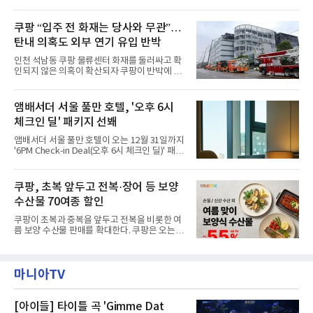
전으로 돌아갈 수 있는 계기가 마련됐다. 쿠팡풀
랑받아온 ‘앰버드 가든(Ambird Garden)’으로
필먼트서비스(CFS)가 지난 28일부터 화재 피해
구성되어 있다.새 단장한 앰버드 시어터는 오페
주민을 대상으로 전문 출장 청소서비스 지원에
쿠팡 “입주 전 화재는 당사와 무관”…
라 극장을 모티브로 한 데코레이션으로 구성됐
나섬으로써 본격적인 지역사회 복구 작업이 시
다. 무대 공간 및 티켓 박스
탄내 의혹도 외부 연기 유입 반박
작된 것이다.대피소 주민 중심 청소 접수, 첫날
부터 2가구 지원 완료CFS는 신현초등학교, 신
인천 석남동 쿠팡 물류센터 화재를 둘러싸고 확
현북초등학교, 신현여자중학교 등 인천 서해구
인되지 않은 의혹이 확산되자 쿠팡이 반박에 나
관내 임시 대피소 3곳에서 체류해온 화재 피해
섰다. 화재 전 센터 내부에서 탄내가 났다는 주장
주민들을 대상으로 출장 청소업체 요청 접수를
에 대해서는 외부 화재 연기 유입이라고 설명했
시작했다. 현장에서 극심한 피해를 입은 지역 주
고, 2023년 같은 물류센터에서 발생한 화재에
앰배서더 서울 풀만 호텔, '오후 6시
민들의 호응 속에 CFS는 즉시 행동에 나섰다. 지
대해서도 쿠팡 입주 전 공사 과정에서 벌어진 일
난 28일 오후 전문 청소업체와
체크인 딜' 패키지 선봬
이라며 선을 그었다.쿠팡은 21일 인천 물류센터
내부에서 불이 타는 냄새가 났다는 의혹과 관련
앰배서더 서울 풀만 호텔이 오는 12월 31일까지
해 “사실무근”이라는 입장을 밝혔다.회사 측은
'6PM Check-in Deal(오후 6시 체크인 딜)' 패키
“인근에서 지난 15일 다른 회사에서 발생한 대
지를 선보인다.이번 패키지는 오후 6시 체크인
형 화재 연기가 인입돼 즉시 방재팀이 조사한 결
으로 여유로운 저녁 시간부터 호텔 스테이를 시
과 일산화탄소가 미검출됐고, 내부 문제가 아닌
작할 수 있도록 준비됐다.앰배서더 서울 풀만 호
쿠팡, 초복 앞두고 전복·장어 등 보양
것으로 확인됐다”고 설명했다.이어 “정확한 화
텔 측은 “퇴근 후 또는 주말 도심 속에서 짧지만
재 원인은 추후 조사될
수산물 70여종 할인
온전한 휴식을 원하는 고객들에게 특별한 경험
을 제공한다”고 밝혔다.패키지는 디럭스와 이그
쿠팡이 초복과 중복을 앞두고 전복을 비롯한 여
제큐티브 두 가지 타입으로 구성된다. 디럭스 패
름 보양 수산물 판매를 확대한다. 쿠팡은 오는
키지는 객실 1박(룸 온리)으로 심플한 호캉스를
20일까지 전복, 문어, 낙지, 장어 등 70여종의 수
즐길 수 있으며, 이그제큐티브 패키지는 객실 1
산물을 할인 판매한다고 8일 밝혔다.이번 행사
박과 함께 클럽 앰배서더 라운지 2인 이용, 웰니
에는 국내산 활전복과 문어, 낙지, 장어, 생물새
스 센터 사우나 2인 이용 혜택이 포함된다.특히
마니아TV
우 등이 포함됐다. 쿠팡은 올해 큰 크기의 전복
클럽 앰배서더 라운지
생산량이 늘어난 점을 반영해 주요 산지 상품을
로켓프레시 새벽배송으로 선보인다고 설명했다.
전복은 산지에서 채취한 뒤 전국으로 직송되는
[아이들] 타이틀 곡 'Gimme Dat