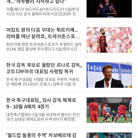
개..."하루빨리 시작하고 싶다"
로 이름을 올렸다. 이듬해에는 111경기에 나서
타율 0.231, 2홈런, 32타점을 남기며 전성기를
아틀레티코 마드리드(AT마드리드)가 5일(한국
보냈다.흐름은 2024시즌부터 꺾였다. 대부분을
시간) 구단 공식 홈페이지에 이강인(25)의 인터
마이너에서 보냈고 지난해
뷰 영상을 공개했다. 2분33초 분량으로 새 팀 합
류를 앞둔 각오가 담겼다.구단이 파리 생제르맹
(PSG) 소속이던 그와의 계약을 알린 것은 지난
이집트 왕의 다음 무대는 튀르키예...
달 25일이다. 계약은 2031년 6월 30일까지이며,
리버풀 떠난 살라흐, 트라브존스포르
현지 매체는 이적료를 3천500만유로에 옵션
500만유로가 붙는 조건으로 전했다.영상에서 이
입단 초읽기
튀르키예 명문 트라브존스포르가 무함마드 살라
강인은 유창한 스페인어로 훌륭한 클럽에 합류
흐(34) 영입 협상에 착수했다고 5일(한국시간)
하게 돼 기쁘다는 인사를 건넸다. 동료와 감독,
발표했다. 리버풀을 떠나 자유계약선수(FA)가
코치진은 물론 세계 최고로 불리는 팬들과의 대
된 이집트 대표팀 공격수의 입단이 초읽기에 들
면도 기다려진다고 했다.정작 그는 아직 팀과 만
어갔다.구단은 살라흐가 현지시간 5일 낮 12시
한국 감독 후보로 올랐던 르나르 감독,
나지 못했다. 스페인행을 계획했으나 2022 항저
이스탄불에 입국해 같은 날 저녁 트라브존에 도
우 아시안게임 금메달에 따른 병역
코트디부아르 대표팀 사령탑 복귀
착한다는 일정을 함께 공개했다. 환영 행사 시간
과 세부 내용은 공식 채널로 알리겠다고 했다.에
한국 축구대표팀 사령탑 후보로 꾸준히 거론되
르투룰 도안 회장은 발표 직후 A스포르와 만나
던 에르베 르나르(57·프랑스) 감독의 다음 무대
아직 이적이 마무리된 단계는 아니라고 선을 그
가 정해졌다.코트디부아르축구협회는 4일(현지
으면서도, 메디컬 테스트를 위해 이스탄불에 들
시간) 르나르 감독을 대표팀 사령탑으로 선임했
어온 뒤 트라브존으로 이동해 계약서에 서명할
다고 발표했다. 2014~2015년에 이은 두 번째 부
한국 축구대표팀, 임시 감독 체제로
예정이라고 로이터통신을 통해 밝혔다. 시점을
임으로, 당시 그는 팀에 2015 아프리카 네이션
못 박지는 않았으나 현지시간
9∼10월 A매치 4경기
스컵 우승을 안겼다.전임 에메르스 파에 감독은
2023 네이션스컵 우승과 2026 북중미 월드컵
대한축구협회는 5일 9월 국내에서 열리는 친선
사상 첫 토너먼트 진출을 이끌었으나 32강에서
경기 상대로 에콰도르와 우루과이가 확정됐다고
노르웨이에 1-2로 진 뒤 계약 연장에 실패했다.
발표했다. 이로써 9∼10월 FIFA A매치 기간에 치
르나르 감독의 직전 행보는 순탄치 않았다. 월드
를 4경기 상대가 모두 정해졌다.일정은 추석 연
컵 도중 튀니지의 소방수로 투입됐지만 분위기
휴를 앞둔 9월 24일 에콰도르전, 28일 우루과이
'월드컵 돌풍의 주역' 카보베르데 감
를 되돌리지 못했고, 튀니지는 3전 전패로 탈락