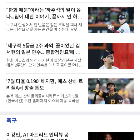
과거의 활약상보다는 당장의 생산성을 요구하는
한 부진에 빠지면서 팬들의 원성과 질책이 거세
목소리가 커진 상태다.구단 고위층과 코칭스태
지는 모양새다.특히 후반기 들어 나타나는 지독
"한화 때문"이라는 '하주석의 말이 옳
프 역시 팬들의 거센 항의와 언론의 날 선 비판에
한 홈런 부재는 팀의 고민을 깊게 만들고 있다.
서 자유로울 수 없는 상황이
다...팀에 대한 이야기, 끝까지 안 하는
디아즈는 후반기 15경기에 출전해 56타수를 소
화하는 동안 16개의 안타를 기록하며 0.286의
게 도리
누구나 인생에서 한 번쯤은 정든 조직을 떠나 새
타율 자체는 나쁘지 않은 수치를 유지하고 있다.
로운 터전으로 옮기는 순간을 마주한다. 오랫동
그러나 홈런 생산 능력은 완전히 실종됐다. 중심
안 애정을 쏟았던 직장이든, 혹은 아쉬움과 상처
타선에서 가장 중요한 홈런 한 방이 터지지 않으
를 안고 떠난 곳이든 마침표를 찍는 일은 늘 복잡
면서 득점 찬스를 살리지 못하는 경기가 늘어났
한 감정을 동반한다. 그곳을 떠난 뒤 주위에서 묻
'제구력 5등급 2주 과외' 꼴이었던 김
고, 이는 팀 전체의 공격력 저하로 직결되고 있
는다. "지금 여기 어때? 거기는 어땠어?" 이때 쏟
다. 최근 경기에서는
서현의 일본 연수...'종합검진표'에 불
아지는 유혹은 달콤하다. 그동안 쌓였던 불만과
섭섭함을 토로하며 동조를 구하고 싶은 마음이
과
한화 이글스의 영건 김서현이 일본의 전문 시설
굴뚝같아진다. 하지만 사회생활의 오랜 격언이
에서 2주간의 단기 연수를 마치고 돌아왔으나,
자 진리는 명확하다. '전 회사 욕은 결국 누워서
실전 마운드에서 여전히 극심한 제구 난조를 노
침 뱉기'다. 최근 하주석의 MHN 스포츠와의 인
출하며 야구 팬들과 전문가들 사이에 씁쓸한 뒷
터뷰는 이 평범한 진리를 가장 극적으로 보여주
맛을 남기고 있다.출국 당시만 해도 선수의 고질
'7월 타율 0.190' 배지환, 메츠 산하 트
며 깊은 여운을 남겼다. 오랫동안 한 팀의 주전으
적인 제구 문제를 해결할 특효약이 될 것처럼 포
로 헌신하다 새로운
리플A서 방출 통보
장되었던 이번 연수는, 뚜껑을 열어보니 '제구력
5등급에게 2주짜리 족집게 과외를 붙여 1등급을
뉴욕 메츠 산하 트리플A 시러큐스 메츠가 5일
기대한 꼴'이었다는 냉정한 평가를 피하기 어렵
(한국시간) 구단 홈페이지 로스터 이동 목록을
게 됐다.야구에서 투수의 제구력은 오랜 시간 투
통해 외야수 배지환(27)의 방출을 알렸다. 빅리
구폼을 반복하며 몸에 새겨진 일종의 근육 기억
그 재입성을 준비하던 그는 소속팀을 잃게 됐다.
과 밸런스의 산물이다. 릴리스 포인트의 미세한
올 시즌 트리플A 91경기 성적은 타율 0.257, 5홈
오차나 하체 활용의 불균형은 수백, 수천 번의
축구
런, 32타점으로 무난한 편이었다. 다만 7월 한 달
교정 훈련과 실전 피드
타율이 0.190까지 떨어지는 등 최근 방망이가 급
격히 식었다.한때는 기대주였다. 2018년 3월 피
츠버그 파이리츠와 계약한 뒤 4년 만인 2022년
이강인, AT마드리드 인터뷰 공
빅리그에 올라 역대 26번째 한국인 메이저리거