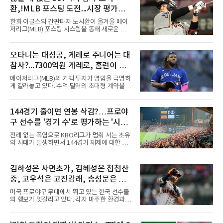
환,!MLB 포스팅 도전...시장 평가는
의외일 수 있어
한화 이글스의 간판타자 노시환이 올겨울 메이
저리그(MLB) 포스팅 시스템을 통해 새로운 도전
에 나선다.노시환은 11년 총액 307억 원이라는
KBO리그 사상 초유의 비FA 다년 계약을 체결하
면서 동시에 해외 진출 가능성을 열어두는 조항
오타니는 대성공, 게레로 주니어는 대
을 포함했다. 국내에서 이미 최고 수준의 대우와
참사?...7300억원 게레로, 홈런이 충
확실한 입지를 확보한 만큼, 이번 메이저리그 도
전은 생존을 건 승부수가 아니다.오히려 잃을 것
격적인 6개, 야후 스포츠 "올해 트레
메이저리그(MLB)의 거액 투자가 명암을 극명하
이 없는 도전에 가깝다. 노시환은 이미 KBO리그
이드했어야" 질타
게 갈라놓고 있다. 수억 달러의 초대형 계약을 안
에서 연평균 약 28억 원에 달하는 대형 계약과
고 출발한 슈퍼스타들의 성적이 팀의 희로애락
한화의 프랜차이즈 스타라는 지위를 얻었다. 만
을 결정짓는 가운데, LA 다저스의 오타니 쇼헤
약 MLB 구단들의 평가가 기대에 미치지 못하더
이가 완벽한 대성공 신화를 써 내려가는 것과 달
144경기 줄이면 연봉 삭감?…프로야
라도 돌아올 곳이 확실하다.그렇다고 포스팅 도
리 토론토 블루제이스의 블라디미르 게레로 주
전의 의미가 작아지는 것은 아
구 선수를 '경기 수'로 평가하는 '시대
니어는 대참사 수준의 부진에 허덕이고 있다.토
론토는 2025년 4월 게레로 주니어와 계약 기간
착오'
전례 없는 폭염으로 KBO리그가 멈춰 서는 초유
14년, 총액 5억 달러(당시 7300억원)라는 메이
의 사태가 발생하면서 144경기 체제에 대한 근
저리그 역사상 손꼽히는 초대형 연장 계약을 체
본적인 고민이 필요하다는 목소리가 커지고 있
결했다. 토론토는 2021년의 경이로운 폭발력과
다.선수들의 건강과 경기력, 그리고 리그의 지속
2024년의 반등, 그리고 직전 시즌 포스트시즌에
가능성을 고려하면 이제는 단순히 '얼마나 많은
김하성은 사면초가, 김혜성은 첩첩산
서 보여준 맹활약을 믿고 그에게 팀의 미래를 전
경기를 치르느냐'가 아니라 '어떤 수준의 경기를
적으로 맡겼다.그러나 2026시즌
중, 고우석은 고진감래, 송성문은 무
보여주느냐'를 고민해야 할 시점이다. 그런데 경
기 수를 줄이면 선수들의 연봉도 깎아야 하냐는
난지경... 이정후는?
미국 프로야구 무대에서 뛰고 있는 한국 선수들
얘기가 나온다. 과연 프로야구 선수의 가치를 경
의 행보가 엇갈리고 있다. 각자 마주한 환경과 현
기 수로만 계산하는 것이 맞을까?선수들의 연봉
실은 판이하지만, 그라운드 위에서 살아남기 위
은 단순히 출전 경기 숫자에 대한 대가가 아니다.
한 이들의 사투는 저마다의 방식으로 치열하게
선수 개인의 기량, 팀 내 가치, 리그 흥행 기여도,
전개되는 중이다. 태평양 건너에서 써 내려가고