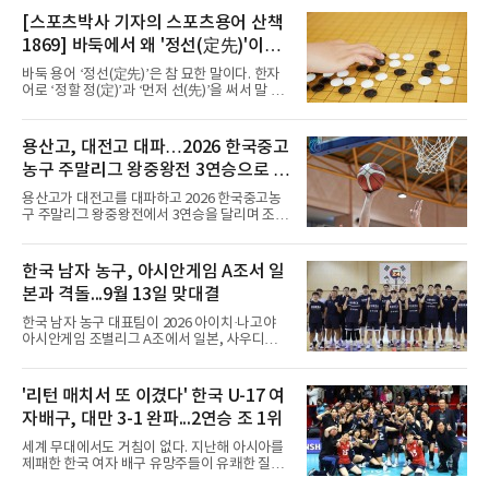
정상을 다투던 알카라스는 지난 4월 바르셀로나
[스포츠박사 기자의 스포츠용어 산책
오픈 이후 넉 달째 남자프로테니스(ATP) 투어 경
1869] 바둑에서 왜 '정선(定先)'이라
기에 나서지 못하고 있다. 9일 영국 BBC 등에 따
르면 그는 손목 힘줄을 감싸는 활막에 염증이 생
말할까
바둑 용어 ‘정선(定先)’은 참 묘한 말이다. 한자
기는 건초염을 앓고 있다.이 부상이 까다로운 이
어로 ‘정할 정(定)’과 ‘먼저 선(先)’을 써서 말 그
유가 있다. 반복적으로 라켓을 쥐고 휘두르는 동
대로 풀면 ‘먼저 두는 것을 정한다’는 뜻이다. 흑
작 탓에 테니스 선수에게 흔한 부상이지만, 가벼
이 먼저 두되 백에게 덤을 주지 않는 방식이다.
우면 몇 주 안에 낫는 반면 심하면 수술과 함께
요즘 프로기사들의 대국은 대부분 ‘호선(互
용산고, 대전고 대파…2026 한국중고
최장 1년의 회복이 필요하다. 알카라스는 수술
先)’으로 치러지고, 백에게 6집 반 또는 7집 반의
은 받지 않았다. 라켓
농구 주말리그 왕중왕전 3연승으로 조
덤을 주는 것이 일반적이다. (본 코너 1868회 ‘바
둑에서 왜 ‘호선(互先)’이라 말할까‘ 참조) 반면
1위 16강 진출
용산고가 대전고를 대파하고 2026 한국중고농
정선에서는 흑이 먼저 두는 대신 덤이 없다. 한국
구 주말리그 왕중왕전에서 3연승을 달리며 조 1
기원 역시 기력 차이를 표시하는 기준에서 정선
위로 16강에 진출했다.용산고는 8일 전남 해남
을 하나의 기준으로 삼고 있다.과거 일본 바둑의
우슬체육관에서 열린 대회 남고부 B조 예선 3차
치수제에서는 실력 차이에 따라 정선(定先), 선
전에서 대전고를 상대로 주전 선수들의 고른 활
한국 남자 농구, 아시안게임 A조서 일
상선(先相先), 선이선(先二先) 등 여러 단계가
약을 앞세워 108-33으로 대승을 거뒀다.용산고
본과 격돌...9월 13일 맞대결
는 배대범이 22점, 김민기가 19점, 이승민이 13
점을 올리며 공격을 이끌었다. 경기 초반부터 주
한국 남자 농구 대표팀이 2026 아이치·나고야
도권을 잡은 용산고는 일찌감치 승기를 굳히며
아시안게임 조별리그 A조에서 일본, 사우디아라
대전고에 큰 점수 차 승리를 거뒀다.이로써 용산
비아, 인도네시아와 경쟁한다.대회 조직위원회
고는 예선 3경기를 모두 승리하며 B조 1위로 16
가 8일 발표한 일정에 따르면 한국은 9월 10일
강에 진출했다. 용산고는 16강에서 배재고와 맞
사우디, 11일 인도네시아, 13일 일본과 차례로
'리턴 매치서 또 이겼다' 한국 U-17 여
붙는다.C조에서는 양정고가 충주고를 82-35로
맞붙는다. FIBA 랭킹은 일본 22위, 한국 57위, 사
크게 꺾고 16강 진출을 확정했다
자배구, 대만 3-1 완파...2연승 조 1위
우디 65위, 인도네시아 94위로, 랭킹과 홈 이점
을 모두 갖춘 일본이 최대 변수다.니콜라이스 마
세계 무대에서도 거침이 없다. 지난해 아시아를
줄스(라트비아) 감독이 이끄는 대표팀은 지난달
제패한 한국 여자 배구 유망주들이 유쾌한 질주
6일 FIBA 월드컵 예선 1라운드 6차전에서 일본
를 이어가고 있다.중·고교 선수들로 구성된 17세
을 2점 차로 꺾었다. 오는 15·16일 도쿄에서 일