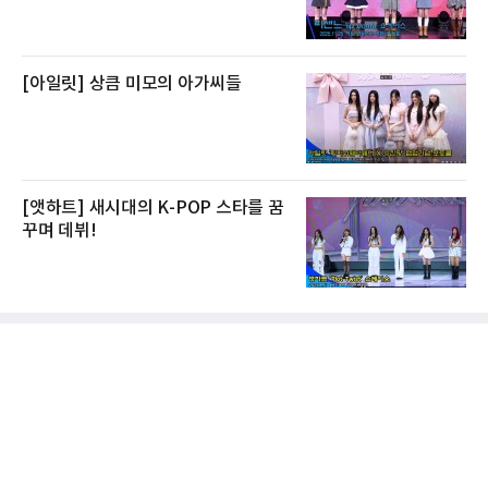
[아일릿] 상큼 미모의 아가씨들
[앳하트] 새시대의 K-POP 스타를 꿈
꾸며 데뷔!