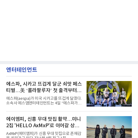
엔터테인먼트
에스파, 시카고 뜨겁게 달군 쇠맛 페스
티벌…美 ‘롤라팔루자’ 첫 출격부터
증명한 존재감
에스파(aespa)가 미국 시카고를 뜨겁게 달궜다.
소속사 에스엠엔터테인먼트는 4일 “에스파가
지난 2일(현지 시간) 미국 시카고 그랜트 파크에
서 열린 ‘롤라팔루자 시카고’(Lollapalooza
Chicago)의 알리안츠 스테이지에 올랐다”며
에이엠피, 신흥 무대 맛집 활약…미니
“총 14곡으로 구성된 세트리스트를 선사, 데뷔 7
2집 'HELLO AxMxP'로 이어갈 상승
년 차다운 노련한 무대 매너와 파워풀한 에너지
로 현장의 분위기를 압도했다”고 밝혔다.1991
세
AxMxP(에이엠피)가 신흥 무대 맛집으로 존재감
년 시작된 ‘롤라팔루자’는 8개 스테이지, 170여