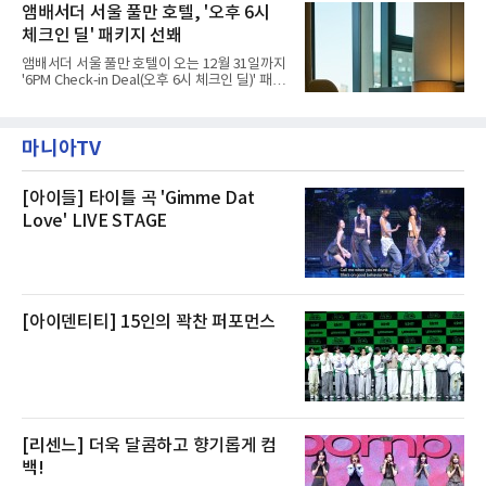
고, 2023년 같은 물류센터에서 발생한 화재에
앰배서더 서울 풀만 호텔, '오후 6시
민들의 호응 속에 CFS는 즉시 행동에 나섰다. 지
대해서도 쿠팡 입주 전 공사 과정에서 벌어진 일
난 28일 오후 전문 청소업체와
체크인 딜' 패키지 선봬
이라며 선을 그었다.쿠팡은 21일 인천 물류센터
내부에서 불이 타는 냄새가 났다는 의혹과 관련
앰배서더 서울 풀만 호텔이 오는 12월 31일까지
해 “사실무근”이라는 입장을 밝혔다.회사 측은
'6PM Check-in Deal(오후 6시 체크인 딜)' 패키
“인근에서 지난 15일 다른 회사에서 발생한 대
지를 선보인다.이번 패키지는 오후 6시 체크인
형 화재 연기가 인입돼 즉시 방재팀이 조사한 결
으로 여유로운 저녁 시간부터 호텔 스테이를 시
과 일산화탄소가 미검출됐고, 내부 문제가 아닌
작할 수 있도록 준비됐다.앰배서더 서울 풀만 호
것으로 확인됐다”고 설명했다.이어 “정확한 화
마니아TV
텔 측은 “퇴근 후 또는 주말 도심 속에서 짧지만
재 원인은 추후 조사될
온전한 휴식을 원하는 고객들에게 특별한 경험
을 제공한다”고 밝혔다.패키지는 디럭스와 이그
제큐티브 두 가지 타입으로 구성된다. 디럭스 패
[아이들] 타이틀 곡 'Gimme Dat
키지는 객실 1박(룸 온리)으로 심플한 호캉스를
Love' LIVE STAGE
즐길 수 있으며, 이그제큐티브 패키지는 객실 1
박과 함께 클럽 앰배서더 라운지 2인 이용, 웰니
스 센터 사우나 2인 이용 혜택이 포함된다.특히
클럽 앰배서더 라운지
[아이덴티티] 15인의 꽉찬 퍼포먼스
[리센느] 더욱 달콤하고 향기롭게 컴
백!