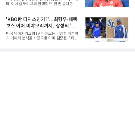
있는 이름들이다.선동열은 한국 야구가 배출한
마' 야시엘 푸이그의 인생이 또 한 번 중대한 갈
최고의 투수로 평가받는다. 해태 시절 통산 146
림길에 섰다. 메이저리그와 한국 프로야구에서
승과 평균자책점 1.20이라는 압도적인 기록을
거액을 벌었던 푸이그가 연방 사건 선고를 앞두
남겼고, 1980년대 후반 리그를 지배했다. 일본
고 파산보호를 신청했다.푸이그는 최근 미국 플
'KBO판 다저스인가?'…최형우·페덱·
프로야구에서도 성공하며 한국 선수의 해외 진
로리다 파산 법원에 챕터11 파산보호 신청을 냈
출 가능성을 보여준 상징적인 존
보스 이어 미야모리까지, 삼성의 '스펙
다. 챕터11은 기업이나 개인이 채권자들과 협의
를 통해 재정 구조를 재편할 수 있도록 돕는 제도
만렙' 승부수
미국 메이저리그의 LA 다저스는 막강한 자본력
다.미 매체들에 따르면 푸이그의 자산 규모는
과 데이터 분석을 바탕으로 이미 검증된 스타들
1000만~5000만 달러(약 146억~730억 원), 부
을 영입하는 대표적인 팀이다. 오타니 쇼헤이를
채는 100만~1000만 달러(약 14억~146억 원) 수
비롯해 메이저리그 정상급 선수들을 품으며 매
준으로 신고됐다. 다만 법원은 채권자 목록과 자
시즌 우승 후보로 평가받는 다저스의 행보는 늘
산 내역 등 일부 필수 자료가 빠졌다며 서류 미비
야구계의 관심을 끌었다. 가능성에 투자하기보
를 지적했다.관심이 쏠리는 이
다, 이미 무대에서 증명한 선수들을 통해 당장의
경쟁력을 끌어올린다는 점이다.최근 한국 프로
야구에서도 비슷한 방향성을 보여주는 팀이 있
다. 바로 삼성 라이온즈다. 삼성은 오프시즌 최형
우를 다시 품었다. 이는 단순한 베테랑 영입이 아
니라, 승부처에서 힘을 발휘할 수 있는 검증된
리더를 선택한 것이다.외국인 대체 투수 구성도
마찬가지다. 메이저리그