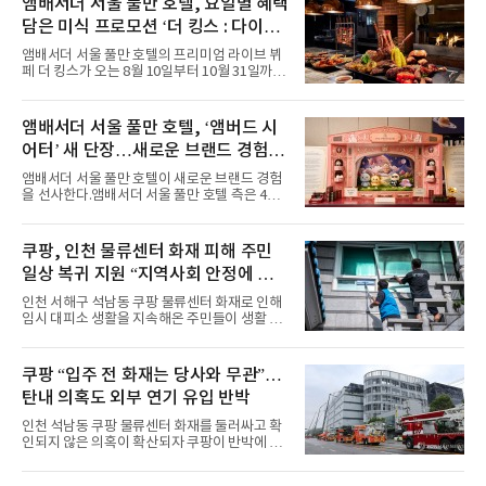
력을 앞세워 매 무대 색다른 볼거리를 선사했다.
앰배서더 서울 풀만 호텔, 요일별 혜택
특히 화사한 파스텔 톤의 비치웨어부터 청량한
담은 미식 프로모션 ‘더 킹스 : 다이닝
마린룩, 햇살 아래 반짝이는 물결을 연상시키는
프리빌리지즈’ 선봬
스커트, 강렬한 붉은 계열의 스타일링까지 각기
앰배서더 서울 풀만 호텔의 프리미엄 라이브 뷔
다른 매력을 선보였다. 브브걸은 다채로운 여름
페 더 킹스가 오는 8월 10일부터 10월 31일까지
패션을 완벽하게 소화하며 보
특별 프로모션 ‘더 킹스 : 다이닝 프리빌리지
즈’를 선보인다.앰배서더 서울 풀만 호텔 측은
“요일마다 다른 즐거움과 한층 깊어진 미식의 여
앰배서더 서울 풀만 호텔, ‘앰버드 시
유를 경험할 수 있도록 기획했다”고 밝혔다.먼저
어터’ 새 단장…새로운 브랜드 경험 선
월요일과 화요일에는 한 주의 문을 여는 여유로
운 식사를 테마로 다양한 혜택이 마련된다. 런치
사
앰배서더 서울 풀만 호텔이 새로운 브랜드 경험
이용 시 성인 5인 이상 사전 예약 고객에게 성인
을 선사한다.앰배서더 서울 풀만 호텔 측은 4일
1인 무료 혜택을 제공하며, 디너 이용 시에는 성
“호텔 공식 마스코트 앰버드(Ambird)의 새로운
인 2인 이상 사전 예약 고객에게 소인 1인 무료
이야기를 담은 인형 극장 콘셉트의 공간 ‘앰버드
혜택을 제공한다.수요일 런치에는 사전 예약한
시어터(Ambird Theater)’를 새롭게 선보인
쿠팡, 인천 물류센터 화재 피해 주민
유료 회원 고객을 대상으로 5% 추가 할인 또는
다”고 밝혔다.앰배서더 서울 풀만 호텔은 로비
바우처 1매 추가
일상 복귀 지원 “지역사회 안정에 총
한편에 마련된 앰버드 존을 통해 앰버드의 세계
관을 소개해왔다. 앰버드 존은 앰버드가 우주여
력”
인천 서해구 석남동 쿠팡 물류센터 화재로 인해
행 중 수집한 다양한 굿즈를 전시한 '앰버드 플래
임시 대피소 생활을 지속해온 주민들이 생활 터
닛(Ambird Planet)과 계절별 플라워 연출로 사
전으로 돌아갈 수 있는 계기가 마련됐다. 쿠팡풀
랑받아온 ‘앰버드 가든(Ambird Garden)’으로
필먼트서비스(CFS)가 지난 28일부터 화재 피해
구성되어 있다.새 단장한 앰버드 시어터는 오페
주민을 대상으로 전문 출장 청소서비스 지원에
쿠팡 “입주 전 화재는 당사와 무관”…
라 극장을 모티브로 한 데코레이션으로 구성됐
나섬으로써 본격적인 지역사회 복구 작업이 시
다. 무대 공간 및 티켓 박스
탄내 의혹도 외부 연기 유입 반박
작된 것이다.대피소 주민 중심 청소 접수, 첫날
부터 2가구 지원 완료CFS는 신현초등학교, 신
인천 석남동 쿠팡 물류센터 화재를 둘러싸고 확
현북초등학교, 신현여자중학교 등 인천 서해구
인되지 않은 의혹이 확산되자 쿠팡이 반박에 나
관내 임시 대피소 3곳에서 체류해온 화재 피해
섰다. 화재 전 센터 내부에서 탄내가 났다는 주장
주민들을 대상으로 출장 청소업체 요청 접수를
에 대해서는 외부 화재 연기 유입이라고 설명했
시작했다. 현장에서 극심한 피해를 입은 지역 주