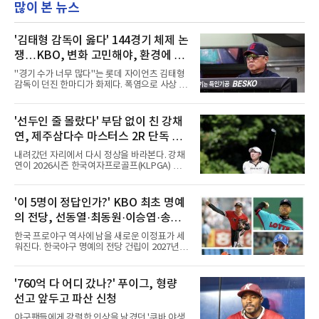
많이 본 뉴스
'김태형 감독이 옳다' 144경기 체제 논
쟁…KBO, 변화 고민해야, 환경에 맞
는 경기 수가 바람직
"경기 수가 너무 많다"는 롯데 자이언츠 김태형
감독이 던진 한마디가 화제다. 폭염으로 사상 초
유의 이틀 연속 전 경기 취소가 결정된 날, 김 감
독은 단순히 더위를 이야기하지 않았다. 우천,
폭염, 부상 등 변수가 늘어나는 현실에서 현재
'선두인 줄 몰랐다' 부담 없이 친 강채
팀당 144경기 체제가 과연 지속 가능한지 질문
연, 제주삼다수 마스터스 2R 단독 선
을 던졌다.물론 144경기가 세계적으로 특별히
많은 숫자는 아니다. 메이저리그는 팀당 162경
두
내려갔던 자리에서 다시 정상을 바라본다. 강채
기, 일본프로야구도 143~144경기를 치른다. 숫
연이 2026시즌 한국여자프로골프(KLPGA) 투어
자만 놓고 보면 KBO가 유난히 혹사 구조라고 말
하반기 첫 대회 제주삼다수 마스터스(총상금 10
하기 어렵다.하지만 중요한 것은 숫자가 아니라
억 원, 우승상금 1억8000만 원) 2라운드에서 단
환경이다. 한국의 여름은 달라지고 있다. 과거와
독 선두로 도약했다.강채연은 7일 제주도 서귀
'이 5명이 정답인가?' KBO 최초 명예
비교하기 어려울 정도로 폭염이 길어지고 강해
포의 테디밸리 골프앤리조트(파72)에서 열린 2
지고 있다. 여기에 장마, 이
의 전당, 선동열·최동원·이승엽·송진
라운드에서 버디 5개와 보기 1개를 묶어 4언더
파 68타를 쳤다. 중간합계 9언더파 135타로 전
우·김응용을 둘러싼 논쟁
한국 프로야구 역사에 남을 새로운 이정표가 세
날 공동 4위에서 선두로 올라섰다. 공동 2위 그
워진다. 한국야구 명예의 전당 건립이 2027년으
룹(8언더파 136타)과는 한 타 차다.이 대회는 그
로 다가오면서 이제 야구계의 관심은 하나의 질
에게 특별하다. 2023년 정규투어에 데뷔한 강채
문으로 향하고 있다. "누가 한국 야구 최초의 명
연은 2024년 8월 이 대회에서 공동 2위로 주목
예의 전당 헌액자가 될 것인가?"현재 가장 많이
'760억 다 어디 갔나?' 푸이그, 형량
받았으나, 지난해 상금순위 75위에 그쳐 시드순
거론되는 후보군은 선동열, 최동원, 이승엽, 송
위전으로 밀렸고 본선에서도 78위에
선고 앞두고 파산 신청
진우, 그리고 김응용 감독이다. 한국 야구의 시
대별 상징성과 업적을 고려하면 충분히 설득력
야구팬들에게 강렬한 인상을 남겼던 '쿠바 야생