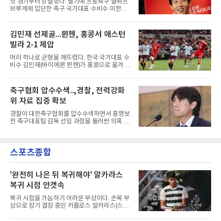
첫 경기부터 강렬했다. 벨기에 프로축구 클뤼프
에서 태어난 카스트로프는 측면 미드필더와 측
브루게에 입단한 축구 국가대표 수비수 이한범
면 수비가 가능한 자원으로, 월드컵 남아프리카
이 풀타임 데뷔전을 치르며 경기 최우수선수에
공화국과의 조별리그 3차전에 출전했다. 해외
뽑혔다.이한범은 8일(한국시간) 벨기에 브뤼헤
출생 혼혈 선수의 한국 남자 대표팀 월드컵 출전
의 얀 브레이덜 스타디온에서 열린 코르트레이
김민재 선제골...뮌헨, 홍콩서 애스턴
은 그가 처음이다. 묀헨글라트바흐는 23일 DFB
크와의 2026-2027 벨기에 주필러리그 1라운드
포칼 1라운드, 29일 라이프치히
빌라 2-1 제압
홈 경기에 선발로 나서 경기 종료까지 뛰었다.출
발 자체가 빨랐다. 2026 북중미 월드컵에서 한국
머리 하나로 균형을 깨뜨렸다. 한국 국가대표 수
의 조별리그 3경기를 모두 풀타임으로 소화하며
비수 김민재(바이에른 뮌헨)가 홍콩으로 옮겨 열
대표팀 중앙 수비의 주축으로 자리 잡은 그는 덴
린 프리시즌 경기에서 선제골을 터뜨리며 팀 승
마크 미트윌란을 거쳐 최근 벨기에 명문 클뤼프
리에 힘을 보탰다.김민재는 7일(현지시간) 홍콩
브루게로 옮겼는데, 입단 발표 나흘 만에 개막전
카이탁 스포츠파크에서 열린 애스턴 빌라(잉글
축구협회 압수수색..,경찰, 전력강화
선발로 곧장 투입돼 90분을 소화하며 팀의 3-0
랜드)와의 친선경기에서 전반 37분 0의 균형을
완승에 힘을 보탰다.기록도
위 자료 집중 확보
깨는 골을 넣었다. 톰 비쇼프가 왼쪽 측면에서 올
린 프리킥에 묘하게 머리를 갖다 대 방향을 바꾸
경찰이 대한축구협회를 압수수색하면서 홍명보
며 골 그물을 흔들었다.흐름은 좋았다. 제주전에
전 축구대표팀 감독 선임 과정을 둘러싼 의혹 규
서 주장 완장을 차고 30여 분을 소화했던 그는
명에 속도가 붙었다.월드컵 조별리그 탈락 이후
이날도 선발로 나서 요나탄 타와 중앙 수비진에
비판이 홍 전 감독에게 집중됐지만 경찰의 시선
서 호흡을 맞췄고, 후반 18분까지 뛰고 이토 히
은 다른 곳을 향한다. 성적 부진과 별개로 선임
로키로 교체됐다.분데스리가 최다 우승팀(35회)
스포츠종합
과정에 부당함이 있었는지가 수사의 본류다.7일
뮌헨은 프리시즌 아시아
연합뉴스 취재를 종합하면 서울경찰청 광역수사
단 금융범죄수사대는 전날 축구협회 사무실 등
을 압수수색해 감독 선임 관련 자료를 다수 확보
'완전히 나은 뒤 복귀해야' 알카라스
했다. 특히 감독 후보를 검토해 이사회에 추천하
복귀 시점 안갯속
는 전력강화위원회가 생성한 자료를 집중적으로
확보한 것으로 알려졌다.경찰은 협회가 홍 전 감
복귀 시점을 가늠하기 어려운 부상이다. 손목 부
독을 1순위 후보로 정하고 검증한 과정, 이사회
상으로 장기 결장 중인 카를로스 알카라스(스페
의 최종 승인 경위를 살
인)가 올해 마지막 메이저 US오픈에 나설 수 있
을지 관심이 쏠린다.얀니크 신네르(이탈리아)와