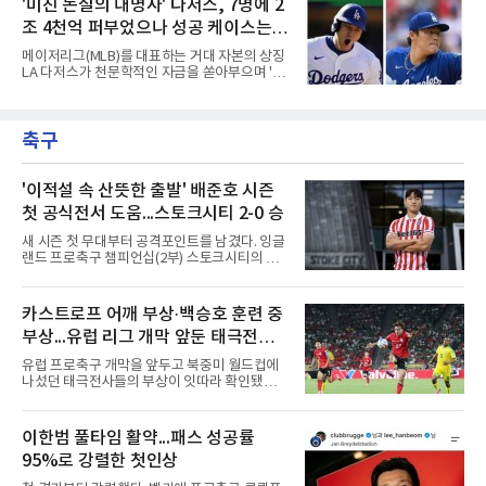
'미친 돈질의 대명사' 다저스, 7명에 2
그리고 대체 불가능한 경쟁력에 대한 평가다.
있는 다섯 선수의 성적표와 현재 처지를 사자성
144경기를 치른다고
조 4천억 퍼부었으나 성공 케이스는
어로 진단해 본다.김하성은 사면초가에 직면했
다. 잇따른 부상과 이로 인한 긴 공백기는 선수
오타니와 야마모토뿐
메이저리그(MLB)를 대표하는 거대 자본의 상징
개인에게 치명적인 타격이었다. 여기에 FA 계약
LA 다저스가 천문학적인 자금을 쏟아부으며 '스
을 앞둔 시점에서 터져 나온 부진까지 겹치며,
타 군단' 구축에 나섰으나, 그 성적표는 투자 규
그를 둘러싼 주변 상황은 사방이 막힌 장벽처럼
모에 턱없이 못 미치는 초라한 수준에 머물고 있
숨을 조여오고 있다. 빅리그 잔류와 가치 증명을
다. 막대한 페이롤을 무기로 리그 전체의 판도를
동시에 이뤄내야 하는 그의 앞길에는 그 어느 때
축구
뒤흔들겠다는 전략이었지만, 실상은 뼈아픈 부
보다 차갑고 무거운 시
작용만 떠안은 모양새다.다저스가 최근 몇 년간
영입한 주요 슈퍼스타 7명의 계약 총액은 무려
17억 2,300만 달러에 달한다. 현재 환율을 기준
'이적설 속 산뜻한 출발' 배준호 시즌
으로 환산하면 약 2조 4200억원이라는 경악스
첫 공식전서 도움...스토크시티 2-0 승
러운 금액이다. 오직 자본의 힘만으로 메이저리
그를 정복하겠다는 프런트의 의지가 얼마나 거
새 시즌 첫 무대부터 공격포인트를 남겼다. 잉글
대했는지를 보여주는 대목이다.그러나 이 엄청
랜드 프로축구 챔피언십(2부) 스토크시티의 배
난 투자의 승수 효과는 기대에
준호가 시즌 첫 공식전에서 도움을 올렸다.배준
호는 9일(한국시간) 영국 스토크온트렌트의 베
트365 스타디움에서 열린 올덤 애슬레틱(4부)과
카스트로프 어깨 부상·백승호 훈련 중
의 2026-2027시즌 잉글랜드 풋볼리그컵(EFL
부상...유럽 리그 개막 앞둔 태극전사
컵) 1라운드에서 팀의 2-0 승리에 쐐기를 박는
골을 도왔다.투입 직후 결정적인 장면을 만들었
악재
유럽 프로축구 개막을 앞두고 북중미 월드컵에
다. 1-0으로 앞서던 후반 21분 그라운드를 밟은
나섰던 태극전사들의 부상이 잇따라 확인됐다.
그는 후반 37분 상대 수비 라인 사이를 찌르는
독일 분데스리가 보루시아 묀헨글라트바흐는 8
전진 패스를 건넸고, 이를 받은 로베르트 보제니
일(한국시간) 옌스 카스트로프가 6일 아마추어
크가 단독 드리블 끝에 오른발 슈팅으로 골망을
팀 로타흐-에게른과의 친선경기에서 어깨를 다
이한범 풀타임 활약...패스 성공률
흔들었다.시점도 좋았다. 프랑스 올랭피크 리옹
쳐 당분간 출전이 어렵다고 밝혔다. 그는 후반 교
이적설이 도는 배준호는 시즌 첫
95%로 강렬한 첫인상
체 투입돼 두 골을 넣었으나 후반 22분 부상으로
물러났다.독일인 아버지와 한국인 어머니 사이