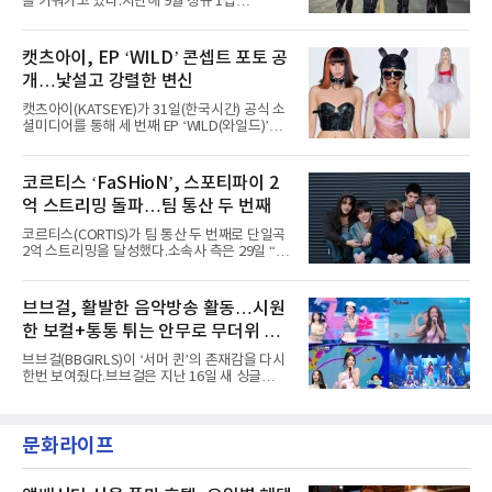
을 키워가고 있다.지난해 9월 정규 1집
팀의 아티스트와 40만 명 이상의 관객이 운집하
'AxMxP'를 발매하며 가요계에 정식 출격한
는 북미 최대 규모의 페스티벌이다.올해 ‘롤라팔
AxMxP는 데뷔 전부터 버스킹과 각종 페스티벌,
루자 시카고’에는 에스파 외에도 제니, 아이들,
공연 무대에 오르며 실전 경험을 쌓아왔다.이들
캣츠아이, EP ‘WILD’ 콘셉트 포토 공
코르티스 등 K팝 스타들이 출연진 명단에 이름
은 소속사 패밀리 콘서트를 비롯해 '뷰티풀 민트
을 올렸다.이날 에스파는
개…낯설고 강렬한 변신
라이프 2025', '2025 부산국제록페스티벌' 등 대
형 무대에 잇달아 출연해 당찬 에너지와 풋풋한
캣츠아이(KATSEYE)가 31일(한국시간) 공식 소
매력으로 음악팬들의 눈도장을 찍었다.이후
셜미디어를 통해 세 번째 EP ‘WILD(와일드)’의
AxMxP는 '카운트다운 판타지 2025-2026',
콘셉트 포토와 트랙리스트를 공개했다.‘Wild
'PEAKBOX 2025 vol.2 : 사랑·청춘·행복', '2025
heart(와일드 하트)’라는 제목이 붙은 콘셉트 포
Someday Christmas - 부산' 등 무대를 통해 안
토에는 멤버들의 본능적이고 야성적인 면모가
코르티스 ‘FaSHioN’, 스포티파이 2
정적인 실력을 입증했고, 올해 '2026 어썸뮤직
강렬하게 담겼다. 짙은 아이섀도와 푸른빛·금빛·
페스티벌', '뷰티풀 민트 라이프 2026', '2026
억 스트리밍 돌파…팀 통산 두 번째
붉은빛의 컬러 렌즈가 비현실적인 분위기를 자
아내고, 여러 원색이 불규칙하게 뒤섞인 멀티컬
코르티스(CORTIS)가 팀 통산 두 번째로 단일곡
러 헤어와 과감한 블루·블랙 립 메이크업이 낯설
2억 스트리밍을 달성했다.소속사 측은 29일 “코
고도 매혹적인 비주얼을 완성했다.스타일링 역
르티스의 데뷔 앨범 수록곡 ‘FaSHioN’이 글로
시 파격적이다. 스터드와 망사, 코르셋, 풍성한
벌 오디오·음원 스트리밍 플랫폼 스포티파이에
레이스 등 언뜻 어울리지 않을 듯한 소재와 실루
서 27일 자로 누적 재생 수 2억 회를 돌파했
브브걸, 활발한 음악방송 활동…시원
엣을 거침없이 결합했다. 멤버들은 각기 다른 개
다”고 밝혔다.곡이 발표된 지 약 10개월 만이다.
성을 살린 스타일링을 선
한 보컬+통통 튀는 안무로 무더위 사
팀의 첫 번째 2억 스트리밍 곡은 동일 음반에 수
록된 ‘GO!’다. 이 노래는 공개 약 9개월 만인 지
냥
브브걸(BBGIRLS)이 ‘서머 퀸’의 존재감을 다시
난달 26일 자에 2억 고지를 밟았다. 이는 최근 5
한번 보여줬다.브브걸은 지난 16일 새 싱글
년 내 데뷔한 보이그룹의 곡 중 최단기 2억 달성
'BODY WAVE'(바디 웨이브)를 발매하고 각종 음
이며 ‘FaSHioN’이 그 다음이다.코르티스는 평
악방송에 출연했다.브브걸은 컴백 이후 Mnet
소 관심이 많은 ‘패션’을 소재로 곡을 공동 창작
'엠카운트다운'을 시작으로 KBS2 '뮤직뱅크',
했다. “내 티, 5 bucks 바지는, 만원” 등 멤버들
문화라이프
MBC '쇼! 음악중심', SBS '인기가요' 등 주요 음
의 라이프 스타일
악방송 무대에 올라 화려한 퍼포먼스를 펼쳤다.
시원한 에너지와 안정적인 라이브, 통통 튀는 매