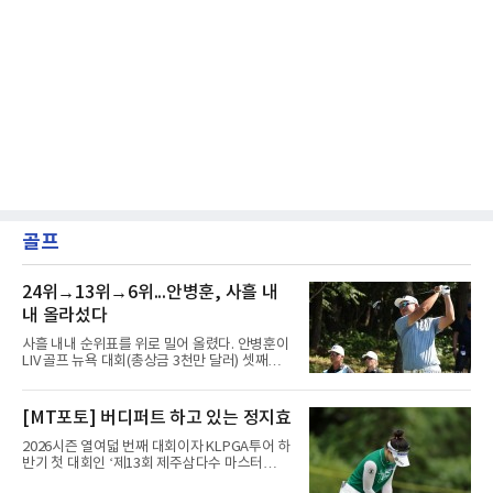
골프
24위→13위→6위...안병훈, 사흘 내
내 올라섰다
사흘 내내 순위표를 위로 밀어 올렸다. 안병훈이
LIV 골프 뉴욕 대회(총상금 3천만 달러) 셋째날
톱10에 진입하며 상승세를 이어갔다.안병훈은 9
일(한국시간) 미국 뉴저지주 베드민스터의 트럼
프 내셔널 골프 클럽 베드민스터(파71)에서 열
[MT포토] 버디퍼트 하고 있는 정지효
린 3라운드에서 보기 1개만 적고 버디 4개를 잡
아 3언더파 68타를 쳤다. 중간 합계 5언더파 208
2026시즌 열여덟 번째 대회이자 KLPGA투어 하
타로 공동 6위에 올라섰다.정상과는 거리가 있
반기 첫 대회인 ‘제13회 제주삼다수 마스터
다. 단독 선두 호아킨 니만(칠레)이 중간 합계 14
스’(총상금 10억 원, 우승상금 1억 8천만 원)가