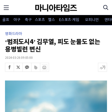
골프
야구
축구
스포츠
헬스
E스포츠·게임
오피니언
엔터
영화드라마
‘범죄도시4’ 김무열, 피도 눈물도 없는
용병빌런 변신
2024-03-26 09:05:00