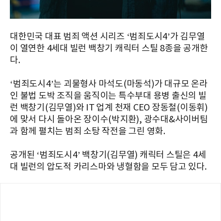
대한민국 대표 범죄 액션 시리즈 ‘범죄도시4’가 김무열
이 열연한 4세대 빌런 백창기 캐릭터 스틸 8종을 공개한
다.
‘범죄도시4’는 괴물형사 마석도(마동석)가 대규모 온라
인 불법 도박 조직을 움직이는 특수부대 용병 출신의 빌
런 백창기(김무열)와 IT 업계 천재 CEO 장동철(이동휘)
에 맞서 다시 돌아온 장이수(박지환), 광수대&사이버팀
과 함께 펼치는 범죄 소탕 작전을 그린 영화.
공개된 ‘범죄도시4’ 백창기(김무열) 캐릭터 스틸은 4세
대 빌런의 압도적 카리스마와 냉혈함을 모두 담고 있다.