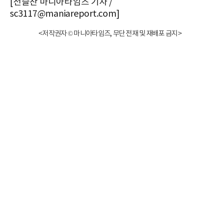
[전슬찬 마니아타임즈 기자 /
sc3117@maniareport.com]
<저작권자 © 마니아타임즈, 무단 전재 및 재배포 금지>