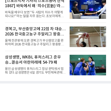
[스포츠박사 기자의 스포츠용어 산책
리그 빅토리아 히메지에 합류했다가 지난 5월
믹스토 체육관에서 열린 2026 국제배구연맹
팀을 떠났다.이다영은 더 많은 무대를
1867] 바둑에서 왜 ‘치수(置數)’라고
(FIVB) U-17 여자 세계선수권대회 조별리그 D조
1차전에서 푸에르토리코를 3-1(25-10 25-23
말할까
바둑을 배우다 보면 "두 사람의 치수가 어떻게
19-25 26-24)로 이겼다.승리의 중심에는 '리틀
되나요?"라는 말을 자주 듣는다. 초보자에게는
김연경'으로 불리는 아웃사이드 히터 손서연(선
다소 낯선 표현이다. ‘치수(置數)’는 한자어로
명여고)이 있었다. 그는 공격 24점에 블로킹과
'둘 치(置)'와 '셀 수(數)'를 쓴다. '돌을 놓는 수'라
서브 각 2점을 더해 양 팀 최다인 28점을 몰아쳤
는 의미이다. 두 사람이 대등하게 승부할 수 있도
경복고, 부산중앙고에 22점 차 대승…
다. 장수인이 11점, 최민주가 8점, 어민서가 7점
록 약한 쪽에게 미리 흑돌을 놓아주는 개수를 가
으로 힘을 보탰다.승점 3을 챙긴 한
2026 한국중고농구 주말리그 왕중왕
리킨다. 오늘날의 접바둑에서 말하는 '두 점', '세
점'이 바로 치수다. (본 코너 1844회 ‘왜 '접바
전 첫 승 신고
올해 전관왕에 오른 경복고가 부산중앙고를 완
둑'이라 말할까’ 참조)일본어에서도 같은 한자를
파하며 2026 한국중고농구 주말리그 왕중왕전
사용한다. 일본에서는 ‘置き石(오키이시, 놓는
첫 경기를 승리로 장식했다.경복고는 6일 전남
돌)’ 또는 ‘手合割(테아이와리, 대국 조건)’이라
해남 우슬체육관에서 열린 대회 남고부 예선리
는 표현을 많이 쓰지만, ‘置数(ちすう, 치스
그 H조 1차전에서 부산중앙고를 98-76으로 제
삼성생명, WKBL 퓨처스리그 준우
우)’라는 용례도 문헌에서 확인된다. 다만 현대
압했다. 박지오가 26점, 김호원이 22점, 정우진
일본
승...결승서 아란마레에 54-79 패
이 19점을 올리는 등 삼각편대의 고른 활약이 승
리를 이끌었다.경복고는 경기 초반부터 박지오
용인 삼성생명이 퓨처스리그 정상 문턱에서 멈
와 김호원의 내·외곽포가 고르게 터지며 주도권
춰 섰다.삼성생명은 6일 경기도 부천체육관에서
을 잡았다. 전반을 40-34로 앞선 경복고는 후반
열린 2026 티켓링크 WKBL 퓨처스리그 결승에
들어 높은 야투 성공률을 앞세워 점수 차를 더욱
서 일본여자프로농구 2부 리그 아란마레에 54-
벌렸고, 결국 22점 차 완승으로 경기를 마무리했
79로 졌다. 이다연이 14점을 넣었으나 20점 9리
다.B조에서는 용산고가 안양고를 98-71로 꺾고
바운드를 기록한 바이 쿰바 디야산을 앞세운 상
대회 2연승을 달렸다.한편 남중
대를 넘지 못했다.이번 대회에 처음 출전한 아란
마레는 조별리그부터 결승까지 6전 전승을 거뒀
고, 디야산이 최우수선수(MVP)로 뽑혔다.