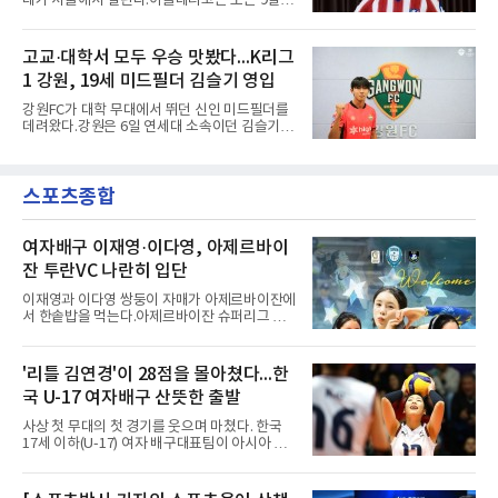
대가 서울에서 열린다.아틀레티코는 오는 9일
고 영원히 함께하겠다고 애정을 드러냈다.성사
오후 8시 서울월드컵경기장에서 맨체스터 시티
과정에는 우여곡절이 있었다. 그는 최근 잉글랜
와 2026 쿠팡플레이 시리즈 친선 경기를 치른다.
드 프리미어리그(EPL) 챔피언 아스널의 뜨거운
구단 소집 명단에 이강인이 포함되면서 변수가
고교·대학서 모두 우승 맛봤다...K리그
관심을 받았는데, 18개월간 이어진 재계약 협상
없는 한 그의 첫 출격은 서울이 된다.등번호부터
이 한때 교착됐기 때문이다. 그러
1 강원, 19세 미드필더 김슬기 영입
무게가 실렸다. 이강인은 첫 경기부터 7번을 단
다. 2010년대 팀의 전성기를 이끈 앙투안 그리즈
강원FC가 대학 무대에서 뛰던 신인 미드필더를
만이 달았던 번호다.합류 과정은 순탄치 않았다.
데려왔다.강원은 6일 연세대 소속이던 김슬기
스페인으로 건너가려던 그는 병역 특례 행정 절
(19)를 영입했다고 밝혔다. 186㎝, 79㎏의 신체
차 문제로 출국이 미뤄졌고, 국내에서 홀로 훈련
조건을 갖췄다.이력은 우승으로 채워져 있다. 수
해 왔다. 6일 입국하는 동료들과 처음 대면한 뒤
원고 시절 주축으로 활약하며 지난해 전국고등
짧게 호흡을 맞춰 경기에 나선다.역할도 관심사
스포츠종합
리그와 추계전국고등대회 우승에 기여했고, 올
다. 유려한 탈압박과
해 연세대 진학 후에는 춘계한산대첩기대학대회
정상에 올랐다. 2024년에는 17세 이하(U-17) 대
표팀 훈련에도 소집됐다.김슬기는 입단하게 돼
여자배구 이재영·이다영, 아제르바이
기쁘고 영광이라며 프로 무대에서도 성장해 팀
잔 투란VC 나란히 입단
에 꼭 필요한 선수가 되겠다고 각오를 밝혔다.
이재영과 이다영 쌍둥이 자매가 아제르바이잔에
서 한솥밥을 먹는다.아제르바이잔 슈퍼리그 투
란VC는 지난 4일 이재영 영입을 알린 데 이어 7
일 이다영과도 계약했다고 발표했다. 구단은 이
다영이 2026-2027시즌 투란 소속으로 활약할
'리틀 김연경'이 28점을 몰아쳤다...한
예정이라고 전했다.두 선수가 국내를 떠난 것은
국 U-17 여자배구 산뜻한 출발
2021년이다. V리그 흥국생명 소속이던 당시 중
학교 시절 학교 폭력을 행사했다는 폭로가 나오
사상 첫 무대의 첫 경기를 웃으며 마쳤다. 한국
면서 한국 배구계를 등졌다.이재영의 해외 여정
17세 이하(U-17) 여자 배구대표팀이 아시아 챔
은 순탄치 않았다. 2021년 말 그리스 PAOK 테
피언 자격으로 처음 나선 세계선수권에서 데뷔
살로키니에 입단했으나 무릎 부상으로 몇 경기
전을 승리로 장식했다.이승여 감독이 이끄는 한
뛰지 못했고, 긴 공백 끝에 지난해 7월 일본 SV
국은 7일(한국시간) 칠레 로스 안데스의 리세오