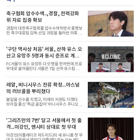
름 나는 가장 잔인하고도 중
을 던졌다.물론 144경기가 세계적으로 특별히
많은 숫자는 아니다. 메이저리그는 팀당 162경
기, 일본프로야구도 143~144경기를 치른다. 숫
축구협회 압수수색..,경찰, 전력강화
자만 놓고 보면 KBO가 유난히 혹사 구조라고 말
위 자료 집중 확보
하기 어렵다.하지만 중요한 것은 숫자가 아니라
환경이다. 한국의 여름은 달라지고 있다. 과거와
경찰이 대한축구협회를 압수수색하면서 홍명보
비교하기 어려울 정도로 폭염이 길어지고 강해
전 축구대표팀 감독 선임 과정을 둘러싼 의혹 규
지고 있다. 여기에 장마, 이
명에 속도가 붙었다.월드컵 조별리그 탈락 이후
비판이 홍 전 감독에게 집중됐지만 경찰의 시선
은 다른 곳을 향한다. 성적 부진과 별개로 선임
'구단 역사상 처음' 서울, 산하 유스 오
과정에 부당함이 있었는지가 수사의 본류다.7일
산고 유망주 5명과 동시 준프로 계
연합뉴스 취재를 종합하면 서울경찰청 광역수사
단 금융범죄수사대는 전날 축구협회 사무실 등
약...ACL2 겨냥
FC서울이 유스 유망주 다섯 명을 한꺼번에 프로
을 압수수색해 감독 선임 관련 자료를 다수 확보
무대로 끌어올린다.서울은 7일 산하 유스팀 서
했다. 특히 감독 후보를 검토해 이사회에 추천하
울 오산고 소속 선수 5명과 준프로 계약을 맺었
는 전력강화위원회가 생성한 자료를 집중적으로
다고 밝혔다. 한 번에 다섯 명과 계약한 것은 구
확보한 것으로 알려졌다.경찰은 협회가 홍 전 감
단 역사상 처음으로, 3학년 김강준·신지섭·이서
레알, 비니시우스 잔류 확정...아스널
독을 1순위 후보로 정하고 검증한 과정, 이사회
현·정현웅과 2학년 정하원이 대상이다.오산고의
의 최종 승인 경위를 살
의 러브콜을 뿌리쳤다
성적이 배경이 됐다. 올 시즌 백운기 전국 고등학
교 축구대회와 코리아풋볼파크 U-18 챔피언스
붙잡을 선수를 지켰고, 미래의 자원도 더했다.
컵, K리그 U-17 챔피언십을 잇달아 제패했다.시
브라질 출신 '특급 골잡이' 비니시우스 주니오르
기도 맞물렸다. 서울은 9월 시작하는 아시아축
(26)가 레알 마드리드와의 동행을 2032년까지
구연맹(AFC) 챔피언스리그2(ACL2)를 앞두고 선
이어간다.스페인 프로축구 프리메라리가 '거함'
수단 깊이를 더하는 동시에 유스 출신에게 국제
레알 마드리드는 7일(한국시간) 비니시우스와
'그리즈만의 7번' 달고 서울에서 첫 출
무대 경험을 주려 했다.면면도 다양하다. 측면 공
2032년 6월 30일까지 유효한 6년 연장 계약에
격수 정현웅은 돌파력이
격...이강인, 맨시티 상대로 첫 무대
합의했다고 공식 발표했다. 비니시우스는 재계
약 확정 후 사회관계망서비스(SNS)에 베르나베
이강인(아틀레티코 마드리드)의 새 유니폼 첫 무
우에서의 8년은 너무 짧다며, 앞으로 6년, 그리