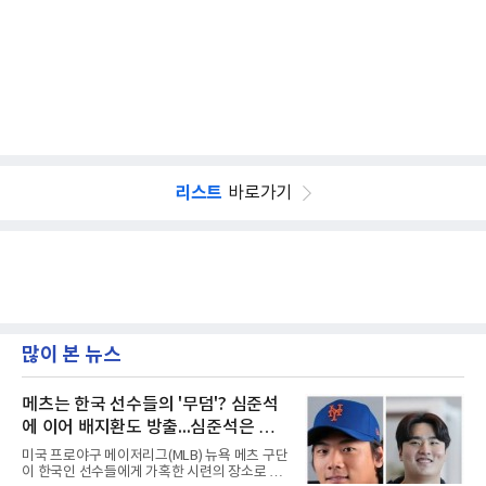
리스트
바로가기
많이 본 뉴스
메츠는 한국 선수들의 '무덤'? 심준석
에 이어 배지환도 방출...심준석은 이
미 귀국, 배지환은 미국 잔류할 듯
미국 프로야구 메이저리그(MLB) 뉴욕 메츠 구단
이 한국인 선수들에게 가혹한 시련의 장소로 전