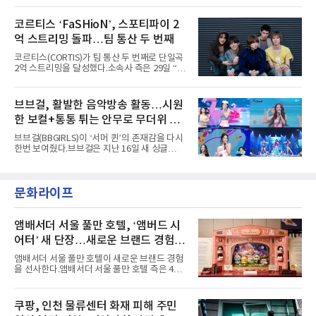
'PEAKBOX 2025 vol.2 : 사랑·청춘·행복', '2025
heart(와일드 하트)’라는 제목이 붙은 콘셉트 포
Someday Christmas - 부산' 등 무대를 통해 안
토에는 멤버들의 본능적이고 야성적인 면모가
코르티스 ‘FaSHioN’, 스포티파이 2
정적인 실력을 입증했고, 올해 '2026 어썸뮤직
강렬하게 담겼다. 짙은 아이섀도와 푸른빛·금빛·
페스티벌', '뷰티풀 민트 라이프 2026', '2026
억 스트리밍 돌파…팀 통산 두 번째
붉은빛의 컬러 렌즈가 비현실적인 분위기를 자
아내고, 여러 원색이 불규칙하게 뒤섞인 멀티컬
코르티스(CORTIS)가 팀 통산 두 번째로 단일곡
러 헤어와 과감한 블루·블랙 립 메이크업이 낯설
2억 스트리밍을 달성했다.소속사 측은 29일 “코
고도 매혹적인 비주얼을 완성했다.스타일링 역
르티스의 데뷔 앨범 수록곡 ‘FaSHioN’이 글로
시 파격적이다. 스터드와 망사, 코르셋, 풍성한
벌 오디오·음원 스트리밍 플랫폼 스포티파이에
레이스 등 언뜻 어울리지 않을 듯한 소재와 실루
서 27일 자로 누적 재생 수 2억 회를 돌파했
브브걸, 활발한 음악방송 활동…시원
엣을 거침없이 결합했다. 멤버들은 각기 다른 개
다”고 밝혔다.곡이 발표된 지 약 10개월 만이다.
성을 살린 스타일링을 선
한 보컬+통통 튀는 안무로 무더위 사
팀의 첫 번째 2억 스트리밍 곡은 동일 음반에 수
록된 ‘GO!’다. 이 노래는 공개 약 9개월 만인 지
냥
브브걸(BBGIRLS)이 ‘서머 퀸’의 존재감을 다시
난달 26일 자에 2억 고지를 밟았다. 이는 최근 5
한번 보여줬다.브브걸은 지난 16일 새 싱글
년 내 데뷔한 보이그룹의 곡 중 최단기 2억 달성
'BODY WAVE'(바디 웨이브)를 발매하고 각종 음
이며 ‘FaSHioN’이 그 다음이다.코르티스는 평
악방송에 출연했다.브브걸은 컴백 이후 Mnet
소 관심이 많은 ‘패션’을 소재로 곡을 공동 창작
'엠카운트다운'을 시작으로 KBS2 '뮤직뱅크',
했다. “내 티, 5 bucks 바지는, 만원” 등 멤버들
문화라이프
MBC '쇼! 음악중심', SBS '인기가요' 등 주요 음
의 라이프 스타일
악방송 무대에 올라 화려한 퍼포먼스를 펼쳤다.
시원한 에너지와 안정적인 라이브, 통통 튀는 매
력을 앞세워 매 무대 색다른 볼거리를 선사했다.
앰배서더 서울 풀만 호텔, ‘앰버드 시
특히 화사한 파스텔 톤의 비치웨어부터 청량한
어터’ 새 단장…새로운 브랜드 경험 선
마린룩, 햇살 아래 반짝이는 물결을 연상시키는
사
스커트, 강렬한 붉은 계열의 스타일링까지 각기
앰배서더 서울 풀만 호텔이 새로운 브랜드 경험
다른 매력을 선보였다. 브브걸은 다채로운 여름
을 선사한다.앰배서더 서울 풀만 호텔 측은 4일
패션을 완벽하게 소화하며 보
“호텔 공식 마스코트 앰버드(Ambird)의 새로운
이야기를 담은 인형 극장 콘셉트의 공간 ‘앰버드
시어터(Ambird Theater)’를 새롭게 선보인
쿠팡, 인천 물류센터 화재 피해 주민
다”고 밝혔다.앰배서더 서울 풀만 호텔은 로비