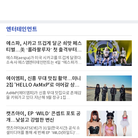
엔터테인먼트
에스파, 시카고 뜨겁게 달군 쇠맛 페스
티벌…美 ‘롤라팔루자’ 첫 출격부터
증명한 존재감
에스파(aespa)가 미국 시카고를 뜨겁게 달궜다.
소속사 에스엠엔터테인먼트는 4일 “에스파가
지난 2일(현지 시간) 미국 시카고 그랜트 파크에
서 열린 ‘롤라팔루자 시카고’(Lollapalooza
Chicago)의 알리안츠 스테이지에 올랐다”며
에이엠피, 신흥 무대 맛집 활약…미니
“총 14곡으로 구성된 세트리스트를 선사, 데뷔 7
2집 'HELLO AxMxP'로 이어갈 상승
년 차다운 노련한 무대 매너와 파워풀한 에너지
로 현장의 분위기를 압도했다”고 밝혔다.1991
세
AxMxP(에이엠피)가 신흥 무대 맛집으로 존재감
년 시작된 ‘롤라팔루자’는 8개 스테이지, 170여
을 키워가고 있다.지난해 9월 정규 1집
팀의 아티스트와 40만 명 이상의 관객이 운집하
'AxMxP'를 발매하며 가요계에 정식 출격한
는 북미 최대 규모의 페스티벌이다.올해 ‘롤라팔
AxMxP는 데뷔 전부터 버스킹과 각종 페스티벌,
루자 시카고’에는 에스파 외에도 제니, 아이들,
공연 무대에 오르며 실전 경험을 쌓아왔다.이들
캣츠아이, EP ‘WILD’ 콘셉트 포토 공
코르티스 등 K팝 스타들이 출연진 명단에 이름
은 소속사 패밀리 콘서트를 비롯해 '뷰티풀 민트
을 올렸다.이날 에스파는
개…낯설고 강렬한 변신
라이프 2025', '2025 부산국제록페스티벌' 등 대
형 무대에 잇달아 출연해 당찬 에너지와 풋풋한
캣츠아이(KATSEYE)가 31일(한국시간) 공식 소
매력으로 음악팬들의 눈도장을 찍었다.이후
셜미디어를 통해 세 번째 EP ‘WILD(와일드)’의
AxMxP는 '카운트다운 판타지 2025-2026',
콘셉트 포토와 트랙리스트를 공개했다.‘Wild