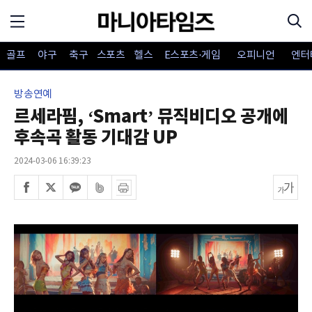
골프
야구
축구
스포츠
헬스
E스포츠·게임
오피니언
엔터
방송연예
르세라핌, ‘Smart’ 뮤직비디오 공개에
후속곡 활동 기대감 UP
2024-03-06 16:39:23