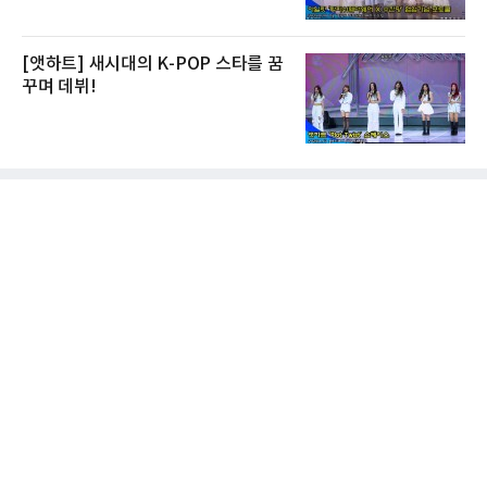
[앳하트] 새시대의 K-POP 스타를 꿈
꾸며 데뷔!