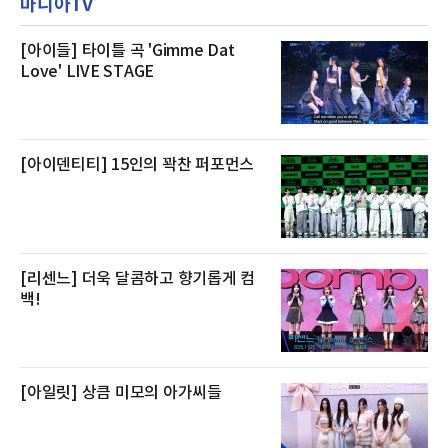
마니아TV
우 등이 포함됐다. 쿠팡은 올해 큰 크기의 전복
클럽 앰배서더 라운지
생산량이 늘어난 점을 반영해 주요 산지 상품을
로켓프레시 새벽배송으로 선보인다고 설명했다.
전복은 산지에서 채취한 뒤 전국으로 직송되는
[아이들] 타이틀 곡 'Gimme Dat
방식으로 운영된다. 신선도가 중요한 상품인 만
Love' LIVE STAGE
큼 이르면 다음 날 오전 배송이 가능하도록 물류
망을 활용하고 있다.쿠팡의 전복 매입량도 늘고
있다. 쿠팡에 따르면 전복 매입량은 2020년 30
톤 미만에서 2022년 140톤
[아이덴티티] 15인의 꽉찬 퍼포먼스
[리센느] 더욱 달콤하고 향기롭게 컴
백!
[아일릿] 상큼 미모의 아가씨들