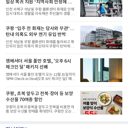
일상 복귀 지원 “지역사회 안정에 총
한편에 마련된 앰버드 존을 통해 앰버드의 세계
관을 소개해왔다. 앰버드 존은 앰버드가 우주여
력”
인천 서해구 석남동 쿠팡 물류센터 화재로 인해
행 중 수집한 다양한 굿즈를 전시한 '앰버드 플래
임시 대피소 생활을 지속해온 주민들이 생활 터
닛(Ambird Planet)과 계절별 플라워 연출로 사
전으로 돌아갈 수 있는 계기가 마련됐다. 쿠팡풀
랑받아온 ‘앰버드 가든(Ambird Garden)’으로
필먼트서비스(CFS)가 지난 28일부터 화재 피해
구성되어 있다.새 단장한 앰버드 시어터는 오페
주민을 대상으로 전문 출장 청소서비스 지원에
쿠팡 “입주 전 화재는 당사와 무관”…
라 극장을 모티브로 한 데코레이션으로 구성됐
나섬으로써 본격적인 지역사회 복구 작업이 시
다. 무대 공간 및 티켓 박스
탄내 의혹도 외부 연기 유입 반박
작된 것이다.대피소 주민 중심 청소 접수, 첫날
부터 2가구 지원 완료CFS는 신현초등학교, 신
인천 석남동 쿠팡 물류센터 화재를 둘러싸고 확
현북초등학교, 신현여자중학교 등 인천 서해구
인되지 않은 의혹이 확산되자 쿠팡이 반박에 나
관내 임시 대피소 3곳에서 체류해온 화재 피해
섰다. 화재 전 센터 내부에서 탄내가 났다는 주장
주민들을 대상으로 출장 청소업체 요청 접수를
에 대해서는 외부 화재 연기 유입이라고 설명했
시작했다. 현장에서 극심한 피해를 입은 지역 주
고, 2023년 같은 물류센터에서 발생한 화재에
앰배서더 서울 풀만 호텔, '오후 6시
민들의 호응 속에 CFS는 즉시 행동에 나섰다. 지
대해서도 쿠팡 입주 전 공사 과정에서 벌어진 일
난 28일 오후 전문 청소업체와
체크인 딜' 패키지 선봬
이라며 선을 그었다.쿠팡은 21일 인천 물류센터
내부에서 불이 타는 냄새가 났다는 의혹과 관련
앰배서더 서울 풀만 호텔이 오는 12월 31일까지
해 “사실무근”이라는 입장을 밝혔다.회사 측은
'6PM Check-in Deal(오후 6시 체크인 딜)' 패키
“인근에서 지난 15일 다른 회사에서 발생한 대
지를 선보인다.이번 패키지는 오후 6시 체크인
형 화재 연기가 인입돼 즉시 방재팀이 조사한 결
으로 여유로운 저녁 시간부터 호텔 스테이를 시
과 일산화탄소가 미검출됐고, 내부 문제가 아닌
작할 수 있도록 준비됐다.앰배서더 서울 풀만 호
쿠팡, 초복 앞두고 전복·장어 등 보양
것으로 확인됐다”고 설명했다.이어 “정확한 화
텔 측은 “퇴근 후 또는 주말 도심 속에서 짧지만
재 원인은 추후 조사될
수산물 70여종 할인
온전한 휴식을 원하는 고객들에게 특별한 경험
을 제공한다”고 밝혔다.패키지는 디럭스와 이그
쿠팡이 초복과 중복을 앞두고 전복을 비롯한 여
제큐티브 두 가지 타입으로 구성된다. 디럭스 패
름 보양 수산물 판매를 확대한다. 쿠팡은 오는
키지는 객실 1박(룸 온리)으로 심플한 호캉스를
20일까지 전복, 문어, 낙지, 장어 등 70여종의 수
즐길 수 있으며, 이그제큐티브 패키지는 객실 1
산물을 할인 판매한다고 8일 밝혔다.이번 행사
박과 함께 클럽 앰배서더 라운지 2인 이용, 웰니
에는 국내산 활전복과 문어, 낙지, 장어, 생물새
스 센터 사우나 2인 이용 혜택이 포함된다.특히