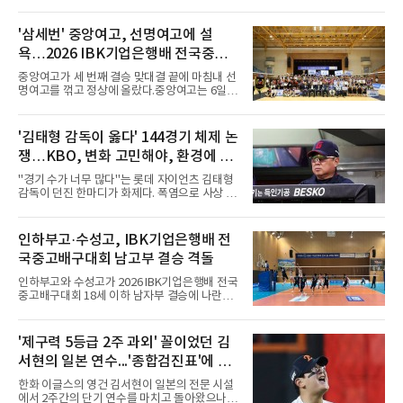
락하고 있다. 한때 한국 야구의 미래를 이끌어갈
대형 유망주로 기대를 모았던 투수 심준석에 이
어, 빅리그 경력을 지닌 내외야수 배지환까지 연
'삼세번' 중앙여고, 선명여고에 설
달아 뉴욕 메츠 산하 마이너리그에서 방출 통보
욕…2026 IBK기업은행배 전국중고
를 받는 아픔을 겪었다. 두 선수의 동반 이탈은
메츠 구단이 유독 한국 선수들에게 '기회의 땅'이
배구대회 우승
중앙여고가 세 번째 결승 맞대결 끝에 마침내 선
아닌 '무덤'처럼 작용하고 있음을 방증하고 있다.
명여고를 꺾고 정상에 올랐다.중앙여고는 6일
고교 시절 시속 160km에 달하는 강속구로 큰 스
충북 제천실내체육관에서 열린 2026 IBK기업은
포트라이트를 받았던 심준석은 루키리그에서 메
행배 전국중고배구대회 18세 이하 여자부 결승
츠 구단으로부터 방출 조치됐다. 피츠버그 파이
에서 선명여고를 세트스코어 3-1(13-25, 25-14,
'김태형 감독이 옳다' 144경기 체제 논
리츠와 마이애미 말린스를 거쳐 메츠에 둥지를
25-17, 25-10)로 물리치고 우승을 차지했다.첫
틀며 반등을 노렸으나
쟁…KBO, 변화 고민해야, 환경에 맞
세트를 13-25로 내주며 불안하게 출발한 중앙여
고는 이후 조직력을 되찾아 2세트부터 경기 주
는 경기 수가 바람직
"경기 수가 너무 많다"는 롯데 자이언츠 김태형
도권을 완전히 장악했다. 강한 서브와 탄탄한 수
감독이 던진 한마디가 화제다. 폭염으로 사상 초
비를 앞세워 내리 세 세트를 따내며 짜릿한 역전
유의 이틀 연속 전 경기 취소가 결정된 날, 김 감
승을 완성했다.이번 우승은 더욱 의미가 컸다. 중
독은 단순히 더위를 이야기하지 않았다. 우천,
앙여고는 올해 3월 춘계연맹전과 5월 종별선수
폭염, 부상 등 변수가 늘어나는 현실에서 현재
인하부고·수성고, IBK기업은행배 전
권대회 결승에서 모두 선명여고에 패해 준우승
팀당 144경기 체제가 과연 지속 가능한지 질문
에 머물렀다. 그러나 세 번째
국중고배구대회 남고부 결승 격돌
을 던졌다.물론 144경기가 세계적으로 특별히
많은 숫자는 아니다. 메이저리그는 팀당 162경
인하부고와 수성고가 2026 IBK기업은행배 전국
기, 일본프로야구도 143~144경기를 치른다. 숫
중고배구대회 18세 이하 남자부 결승에 나란히
자만 놓고 보면 KBO가 유난히 혹사 구조라고 말
진출하며 우승을 놓고 맞대결을 펼치게 됐다.인
하기 어렵다.하지만 중요한 것은 숫자가 아니라
하부고는 5일 충북 제천실내체육관에서 열린 대
환경이다. 한국의 여름은 달라지고 있다. 과거와
회 남자 18세 이하부 준결승에서 남성고를 세트
'제구력 5등급 2주 과외' 꼴이었던 김
비교하기 어려울 정도로 폭염이 길어지고 강해
스코어 3-1(25-17, 17-25, 25-21, 25-17)로 꺾
지고 있다. 여기에 장마, 이
서현의 일본 연수...'종합검진표'에 불
고 결승행 티켓을 따냈다. 인하부고는 높은 공격
성공률을 앞세워 경기 주도권을 잡으며 승리를
과
한화 이글스의 영건 김서현이 일본의 전문 시설
거뒀다.수성고도 준결승에서 속초고를 상대로
에서 2주간의 단기 연수를 마치고 돌아왔으나,