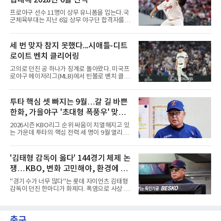
입대해 2028년 6월 전역
그아웃을 벗어나지 못했다. 시즌 성적은 55경기
타율 0.208(106타수 22안타), 1홈런, 15타점이
프로야구 선수 11명이 상무 유니폼을 입는다.국
다. 팀은 애리조나를 5-1로 꺾고 서부지구 2위와
군체육부대는 지난 6일 상무 야구단 합격자를
1경기 차로 좁혔다.김하성의 상황은 더 어렵다.
확정하고 선수들에게 개별 통보했다.연합뉴스가
애틀랜타 트루이스트 파크에서 열린 마이애미
10개 구단에 확인한 결과, KIA 타이거즈에서는
말린스전에 나서지 못하며 3경기 연속 결장했
핵심 불펜 정해영과 우완 한재승, 내야수 윤도현
세 번 맞자 참지 못했다...시애틀-디트
다. 지난 4일 부상자명단(IL)에서 해제돼 복귀했
이 합격했다. 롯데 자이언츠는 오른손 불펜 최준
지만 주전 경쟁에서 밀려난
로이트 벤치 클리어링
용과 이민석, 내야수 이호준 세 명이 이름을 올
렸고, 삼성 라이온즈에서도 좌완 이승현과 외야
고의로 던진 공 하나가 징계로 돌아왔다. 미국프
수 함수호, 내야수 심재훈이 통보를 받았다.두산
로야구 메이저리그(MLB)에서 빈볼로 벤치 클리
베어스 투수 최지강과 키움 히어로즈 외야수 원
어링을 일으킨 투수와 감독이 제재를 받았다.메
성준도 상무에서 군 복무를 하게 됐다. 반면 LG
이저리그 사무국은 7일(한국시간) 시애틀 매리
트윈스와 한화 이글스, SSG 랜더스, NC 다이노
너스 불펜 투수 게이브 스파이어에게 3경기, 댄
투타 핵심 셋 빠지는 9월…갈 길 바쁜
스, kt wiz에서는 합격자가 나오지 않았다.이들
윌슨 감독에게 1경기 출장 금지 처분을 내렸다.
은 올해 12월 입대해 2028
한화, 가을야구 '초대형 폭풍우' 맞는
두 사람에게는 공개되지 않은 벌금도 부과됐다.
발단은 전날 경기였다. 미국 워싱턴주 시애틀 T
다?
2026시즌 KBO리그 순위 싸움이 치열해지고 있
모바일 파크에서 열린 디트로이트 타이거스전 8
는 가운데 투타의 핵심 전력 세 명이 9월 열리는
회초, 2사 후 등판한 스파이어가 글라이버 토레
아시안게임 차출로 동시에 이탈하게 되면서, 한
스에게 155㎞ 강속구를 던져 허벅지를 맞혔다.
화 이글스에 거센 폭풍우가 강타할 것으로 보인
앞서 시애틀 선발 브라이언 우의 공에 세 차례나
다.이번 아시안게임 한국 야구대표팀에 타선의
'김태형 감독이 옳다' 144경기 체제 논
맞았던 디트로이트 선수들은 분을 참지 못하고
중심인 거포 노시환과 문현빈이 승선한 데 이어,
그라운드로 뛰쳐나왔다.심판
쟁…KBO, 변화 고민해야, 환경에 맞
대만 야구협회의 최종 엔트리 발표를 통해 아시
아 쿼터 최고의 히트작이자 선발진의 중추인 좌
는 경기 수가 바람직
"경기 수가 너무 많다"는 롯데 자이언츠 김태형
완 에이스 왕옌청까지 차출이 확정되었다. 팀 공
감독이 던진 한마디가 화제다. 폭염으로 사상 초
격의 핵과 마운드의 핵심 자원들이 단 한꺼번에
유의 이틀 연속 전 경기 취소가 결정된 날, 김 감
이탈하는 초유의 사태가 벌어진 것이다.문제는
독은 단순히 더위를 이야기하지 않았다. 우천,
이들의 공백이 발생하는 시점이다. 9월은 정규
폭염, 부상 등 변수가 늘어나는 현실에서 현재
리그의 최종 순위와 포스트시즌 진출 팀이 판가
축구
팀당 144경기 체제가 과연 지속 가능한지 질문