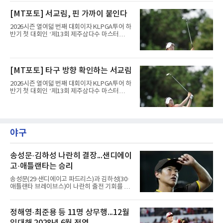
트(파72/6,767야드)에서 열리고 있다.7일 현재
2라운드 경기가 펼쳐지고 있다.서교림(삼천리)
[MT포토] 서교림, 핀 가까이 붙인다
이 12번 홀에서 경기하고 있다.
2026시즌 열여덟 번째 대회이자 KLPGA투어 하
반기 첫 대회인 ‘제13회 제주삼다수 마스터
스’(총상금 10억 원, 우승상금 1억 8천만 원)가
제주도 서귀포시에 위치한 테디밸리 골프앤리조
트(파72/6,767야드)에서 열리고 있다.7일 현재
2라운드 경기가 펼쳐지고 있다.서교림(삼천리)
[MT포토] 타구 방향 확인하는 서교림
이 11번 홀에서 경기하고 있다.
2026시즌 열여덟 번째 대회이자 KLPGA투어 하
반기 첫 대회인 ‘제13회 제주삼다수 마스터
스’(총상금 10억 원, 우승상금 1억 8천만 원)가
제주도 서귀포시에 위치한 테디밸리 골프앤리조
트(파72/6,767야드)에서 열리고 있다.7일 현재
2라운드 경기가 펼쳐지고 있다.서교림(삼천리)
이 11번 홀에서 경기하고 있다.
야구
송성문·김하성 나란히 결장...샌디에이
고·애틀랜타는 승리
송성문(29·샌디에이고 파드리스)과 김하성(30·
애틀랜타 브레이브스)이 나란히 출전 기회를 잡
지 못했다.송성문은 7일(한국시간) 미국 피닉스
체이스필드에서 열린 애리조나 다이아몬드백스
와의 원정 경기에서 벤치를 지켰다. 전날 교체로
정해영·최준용 등 11명 상무행...12월
나서 1볼넷 1득점을 기록했으나 이날은 끝내 더