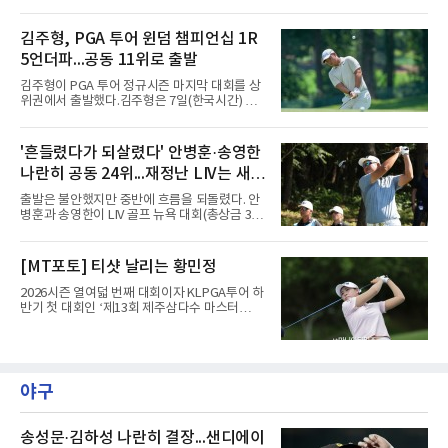
호점을 오픈 예정이라고 7일 밝혔다.‘시티골프
2차 얼리버드 기간에는 최대 25%, 9월 1일부터
USA’ 내슈빌 플래그십 1호점은 미국 최초의 실
대회 기간까지는 최대 20%의 할인 혜택이 적용
내 18홀 골프장이다. 2024년 중국에서 처음 선
김주형, PGA 투어 윈덤 챔피언십 1R
된다.‘옥토버페스트 가든’은 올해도 파인비치 골
보인 도심형 골프장 시티골프의 미국 진출의 시
프링크스 15번 홀 티잉 그라운드 옆에 마
5언더파...공동 11위로 출발
작점이다.골프존의 시뮬레이터 기술과 퍼팅 그
린, 전용 쇼트게임 연습장, 실내 드라이빙 레인
김주형이 PGA 투어 정규시즌 마지막 대회를 상
지를 결합해 필드 골프의 전략성과 현장감을 실
위권에서 출발했다.김주형은 7일(한국시간) 미
내 스크린 시뮬레이터 환경에서 즐길 수 있도록
국 노스캐롤라이나주 그린즈버러 세지필드 컨트
구현한다.골퍼들을 위한 서비스도 제공한다. 셰
리클럽(파70)에서 열린 윈덤 챔피언십(총상금
프가 운영하는 레스토랑과 풀서비스 바, 프라이
850만 달러) 1라운드에서 버디 7개와 보기 2개
'흔들렸다가 되살렸다' 안병훈·송영한
빗 이벤트 공간, 기업 행사와 사교 모임을 위한
로 5언더파 65타를 쳤다. 일몰로 12명이 라운드
시뮬레이터 드라이빙 레인지
나란히 공동 24위...재정난 LIV는 새
를 마치지 못한 가운데 선두 보 호슬러(미국·9언
더파 61타)에 4타 뒤진 공동 11위다.의미는 페덱
투자처 찾는다
출발은 불안했지만 중반에 흐름을 되돌렸다. 안
스컵 랭킹에 있다. 지난달 스코틀랜드 오픈 우승
병훈과 송영한이 LIV 골프 뉴욕 대회(총상금 3천
으로 34위까지 올라선 그는 플레이오프 진출선
만 달러) 첫날 나란히 공동 24위에 자리했다.안
인 70위를 넘어 더 높은 곳으로 향할 발판을 놨
병훈은 7일(한국시간) 미국 뉴저지주 베드민스
다.내용은 퍼트가 살렸다. 티샷과 아이언샷 정확
터의 트럼프 내셔널 골프 클럽 베드민스터(파
[MT포토] 티샷 날리는 황민정
도가 낮아 그린을 여섯 차례 놓쳤지만, 그린 적
71)에서 열린 1라운드에서 버디 3개와 보기 4개
중 시 퍼트 수를 1.46개로 줄였
를 묶어 1오버파 72타를 쳤다. 6번 홀(파4)에서
2026시즌 열여덟 번째 대회이자 KLPGA투어 하
시작해 첫 홀부터 보기를 범하며 불안하게 출발
반기 첫 대회인 ‘제13회 제주삼다수 마스터
했으나 15번 홀(파5)과 18번 홀(파5) 버디로 분
스’(총상금 10억 원, 우승상금 1억 8천만 원)가
위기를 바꿨다. 다만 막판 3번 홀(파4)과 4번 홀
제주도 서귀포시에 위치한 테디밸리 골프앤리조
(파3)에서 연속 보기를 적으며 순위가 밀렸다.송
트(파72/6,767야드)에서 열리고 있다.6일 현재
영한도 비슷한 흐름이었다. 첫 홀인 15번 홀(파
1라운드 경기가 펼쳐지고 있다.황민정이 16번
5) 더블보기에 이어 두 차례 보기로 하위권까지
홀에서 경기하고 있다.
야구
처졌으나 후반 버디 3개를 몰
송성문·김하성 나란히 결장...샌디에이