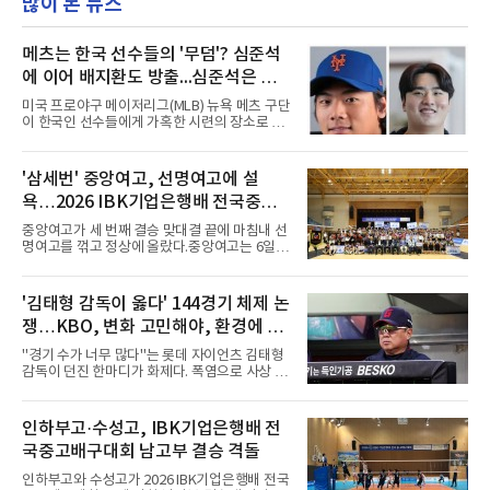
많이 본 뉴스
메츠는 한국 선수들의 '무덤'? 심준석
에 이어 배지환도 방출...심준석은 이
미 귀국, 배지환은 미국 잔류할 듯
미국 프로야구 메이저리그(MLB) 뉴욕 메츠 구단
이 한국인 선수들에게 가혹한 시련의 장소로 전
락하고 있다. 한때 한국 야구의 미래를 이끌어갈
대형 유망주로 기대를 모았던 투수 심준석에 이
어, 빅리그 경력을 지닌 내외야수 배지환까지 연
'삼세번' 중앙여고, 선명여고에 설
달아 뉴욕 메츠 산하 마이너리그에서 방출 통보
욕…2026 IBK기업은행배 전국중고
를 받는 아픔을 겪었다. 두 선수의 동반 이탈은
메츠 구단이 유독 한국 선수들에게 '기회의 땅'이
배구대회 우승
중앙여고가 세 번째 결승 맞대결 끝에 마침내 선
아닌 '무덤'처럼 작용하고 있음을 방증하고 있다.
명여고를 꺾고 정상에 올랐다.중앙여고는 6일
고교 시절 시속 160km에 달하는 강속구로 큰 스
충북 제천실내체육관에서 열린 2026 IBK기업은
포트라이트를 받았던 심준석은 루키리그에서 메
행배 전국중고배구대회 18세 이하 여자부 결승
츠 구단으로부터 방출 조치됐다. 피츠버그 파이
에서 선명여고를 세트스코어 3-1(13-25, 25-14,
'김태형 감독이 옳다' 144경기 체제 논
리츠와 마이애미 말린스를 거쳐 메츠에 둥지를
25-17, 25-10)로 물리치고 우승을 차지했다.첫
틀며 반등을 노렸으나
쟁…KBO, 변화 고민해야, 환경에 맞
세트를 13-25로 내주며 불안하게 출발한 중앙여
고는 이후 조직력을 되찾아 2세트부터 경기 주
는 경기 수가 바람직
"경기 수가 너무 많다"는 롯데 자이언츠 김태형
도권을 완전히 장악했다. 강한 서브와 탄탄한 수
감독이 던진 한마디가 화제다. 폭염으로 사상 초
비를 앞세워 내리 세 세트를 따내며 짜릿한 역전
유의 이틀 연속 전 경기 취소가 결정된 날, 김 감
승을 완성했다.이번 우승은 더욱 의미가 컸다. 중
독은 단순히 더위를 이야기하지 않았다. 우천,
앙여고는 올해 3월 춘계연맹전과 5월 종별선수
폭염, 부상 등 변수가 늘어나는 현실에서 현재
인하부고·수성고, IBK기업은행배 전
권대회 결승에서 모두 선명여고에 패해 준우승
팀당 144경기 체제가 과연 지속 가능한지 질문
에 머물렀다. 그러나 세 번째
국중고배구대회 남고부 결승 격돌
을 던졌다.물론 144경기가 세계적으로 특별히
많은 숫자는 아니다. 메이저리그는 팀당 162경
인하부고와 수성고가 2026 IBK기업은행배 전국
기, 일본프로야구도 143~144경기를 치른다. 숫