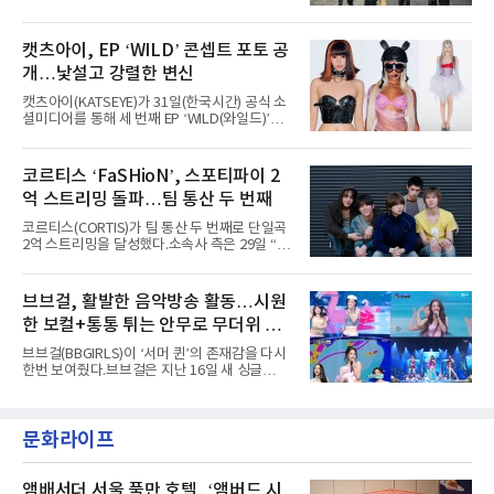
팀의 아티스트와 40만 명 이상의 관객이 운집하
'AxMxP'를 발매하며 가요계에 정식 출격한
는 북미 최대 규모의 페스티벌이다.올해 ‘롤라팔
AxMxP는 데뷔 전부터 버스킹과 각종 페스티벌,
루자 시카고’에는 에스파 외에도 제니, 아이들,
공연 무대에 오르며 실전 경험을 쌓아왔다.이들
캣츠아이, EP ‘WILD’ 콘셉트 포토 공
코르티스 등 K팝 스타들이 출연진 명단에 이름
은 소속사 패밀리 콘서트를 비롯해 '뷰티풀 민트
을 올렸다.이날 에스파는
개…낯설고 강렬한 변신
라이프 2025', '2025 부산국제록페스티벌' 등 대
형 무대에 잇달아 출연해 당찬 에너지와 풋풋한
캣츠아이(KATSEYE)가 31일(한국시간) 공식 소
매력으로 음악팬들의 눈도장을 찍었다.이후
셜미디어를 통해 세 번째 EP ‘WILD(와일드)’의
AxMxP는 '카운트다운 판타지 2025-2026',
콘셉트 포토와 트랙리스트를 공개했다.‘Wild
'PEAKBOX 2025 vol.2 : 사랑·청춘·행복', '2025
heart(와일드 하트)’라는 제목이 붙은 콘셉트 포
Someday Christmas - 부산' 등 무대를 통해 안
토에는 멤버들의 본능적이고 야성적인 면모가
코르티스 ‘FaSHioN’, 스포티파이 2
정적인 실력을 입증했고, 올해 '2026 어썸뮤직
강렬하게 담겼다. 짙은 아이섀도와 푸른빛·금빛·
페스티벌', '뷰티풀 민트 라이프 2026', '2026
억 스트리밍 돌파…팀 통산 두 번째
붉은빛의 컬러 렌즈가 비현실적인 분위기를 자
아내고, 여러 원색이 불규칙하게 뒤섞인 멀티컬
코르티스(CORTIS)가 팀 통산 두 번째로 단일곡
러 헤어와 과감한 블루·블랙 립 메이크업이 낯설
2억 스트리밍을 달성했다.소속사 측은 29일 “코
고도 매혹적인 비주얼을 완성했다.스타일링 역
르티스의 데뷔 앨범 수록곡 ‘FaSHioN’이 글로
시 파격적이다. 스터드와 망사, 코르셋, 풍성한
벌 오디오·음원 스트리밍 플랫폼 스포티파이에
레이스 등 언뜻 어울리지 않을 듯한 소재와 실루
서 27일 자로 누적 재생 수 2억 회를 돌파했
브브걸, 활발한 음악방송 활동…시원
엣을 거침없이 결합했다. 멤버들은 각기 다른 개
다”고 밝혔다.곡이 발표된 지 약 10개월 만이다.
성을 살린 스타일링을 선
한 보컬+통통 튀는 안무로 무더위 사
팀의 첫 번째 2억 스트리밍 곡은 동일 음반에 수
록된 ‘GO!’다. 이 노래는 공개 약 9개월 만인 지
냥
브브걸(BBGIRLS)이 ‘서머 퀸’의 존재감을 다시
난달 26일 자에 2억 고지를 밟았다. 이는 최근 5
한번 보여줬다.브브걸은 지난 16일 새 싱글
년 내 데뷔한 보이그룹의 곡 중 최단기 2억 달성
'BODY WAVE'(바디 웨이브)를 발매하고 각종 음
이며 ‘FaSHioN’이 그 다음이다.코르티스는 평
악방송에 출연했다.브브걸은 컴백 이후 Mnet
소 관심이 많은 ‘패션’을 소재로 곡을 공동 창작
'엠카운트다운'을 시작으로 KBS2 '뮤직뱅크',
했다. “내 티, 5 bucks 바지는, 만원” 등 멤버들
문화라이프
MBC '쇼! 음악중심', SBS '인기가요' 등 주요 음
의 라이프 스타일
악방송 무대에 올라 화려한 퍼포먼스를 펼쳤다.
시원한 에너지와 안정적인 라이브, 통통 튀는 매
력을 앞세워 매 무대 색다른 볼거리를 선사했다.
앰배서더 서울 풀만 호텔, ‘앰버드 시