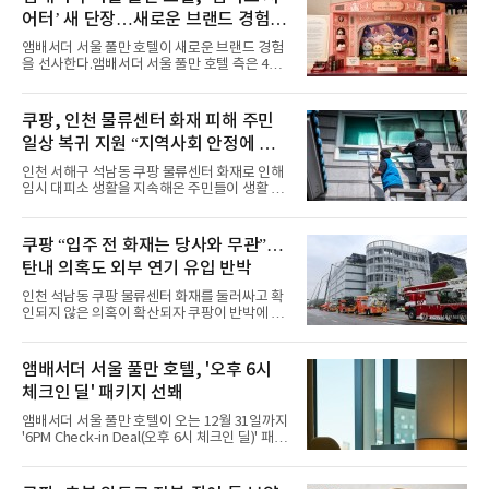
특히 화사한 파스텔 톤의 비치웨어부터 청량한
어터’ 새 단장…새로운 브랜드 경험 선
마린룩, 햇살 아래 반짝이는 물결을 연상시키는
사
스커트, 강렬한 붉은 계열의 스타일링까지 각기
앰배서더 서울 풀만 호텔이 새로운 브랜드 경험
다른 매력을 선보였다. 브브걸은 다채로운 여름
을 선사한다.앰배서더 서울 풀만 호텔 측은 4일
패션을 완벽하게 소화하며 보
“호텔 공식 마스코트 앰버드(Ambird)의 새로운
이야기를 담은 인형 극장 콘셉트의 공간 ‘앰버드
시어터(Ambird Theater)’를 새롭게 선보인
쿠팡, 인천 물류센터 화재 피해 주민
다”고 밝혔다.앰배서더 서울 풀만 호텔은 로비
일상 복귀 지원 “지역사회 안정에 총
한편에 마련된 앰버드 존을 통해 앰버드의 세계
관을 소개해왔다. 앰버드 존은 앰버드가 우주여
력”
인천 서해구 석남동 쿠팡 물류센터 화재로 인해
행 중 수집한 다양한 굿즈를 전시한 '앰버드 플래
임시 대피소 생활을 지속해온 주민들이 생활 터
닛(Ambird Planet)과 계절별 플라워 연출로 사
전으로 돌아갈 수 있는 계기가 마련됐다. 쿠팡풀
랑받아온 ‘앰버드 가든(Ambird Garden)’으로
필먼트서비스(CFS)가 지난 28일부터 화재 피해
구성되어 있다.새 단장한 앰버드 시어터는 오페
주민을 대상으로 전문 출장 청소서비스 지원에
쿠팡 “입주 전 화재는 당사와 무관”…
라 극장을 모티브로 한 데코레이션으로 구성됐
나섬으로써 본격적인 지역사회 복구 작업이 시
다. 무대 공간 및 티켓 박스
탄내 의혹도 외부 연기 유입 반박
작된 것이다.대피소 주민 중심 청소 접수, 첫날
부터 2가구 지원 완료CFS는 신현초등학교, 신
인천 석남동 쿠팡 물류센터 화재를 둘러싸고 확
현북초등학교, 신현여자중학교 등 인천 서해구
인되지 않은 의혹이 확산되자 쿠팡이 반박에 나
관내 임시 대피소 3곳에서 체류해온 화재 피해
섰다. 화재 전 센터 내부에서 탄내가 났다는 주장
주민들을 대상으로 출장 청소업체 요청 접수를
에 대해서는 외부 화재 연기 유입이라고 설명했
시작했다. 현장에서 극심한 피해를 입은 지역 주
고, 2023년 같은 물류센터에서 발생한 화재에
앰배서더 서울 풀만 호텔, '오후 6시
민들의 호응 속에 CFS는 즉시 행동에 나섰다. 지
대해서도 쿠팡 입주 전 공사 과정에서 벌어진 일
난 28일 오후 전문 청소업체와
체크인 딜' 패키지 선봬
이라며 선을 그었다.쿠팡은 21일 인천 물류센터
내부에서 불이 타는 냄새가 났다는 의혹과 관련
앰배서더 서울 풀만 호텔이 오는 12월 31일까지
해 “사실무근”이라는 입장을 밝혔다.회사 측은
'6PM Check-in Deal(오후 6시 체크인 딜)' 패키
“인근에서 지난 15일 다른 회사에서 발생한 대
지를 선보인다.이번 패키지는 오후 6시 체크인
형 화재 연기가 인입돼 즉시 방재팀이 조사한 결
으로 여유로운 저녁 시간부터 호텔 스테이를 시
과 일산화탄소가 미검출됐고, 내부 문제가 아닌
작할 수 있도록 준비됐다.앰배서더 서울 풀만 호