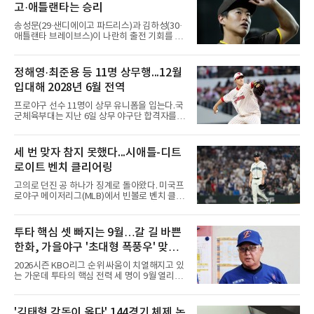
고·애틀랜타는 승리
송성문(29·샌디에이고 파드리스)과 김하성(30·
애틀랜타 브레이브스)이 나란히 출전 기회를 잡
지 못했다.송성문은 7일(한국시간) 미국 피닉스
체이스필드에서 열린 애리조나 다이아몬드백스
와의 원정 경기에서 벤치를 지켰다. 전날 교체로
정해영·최준용 등 11명 상무행...12월
나서 1볼넷 1득점을 기록했으나 이날은 끝내 더
입대해 2028년 6월 전역
그아웃을 벗어나지 못했다. 시즌 성적은 55경기
타율 0.208(106타수 22안타), 1홈런, 15타점이
프로야구 선수 11명이 상무 유니폼을 입는다.국
다. 팀은 애리조나를 5-1로 꺾고 서부지구 2위와
군체육부대는 지난 6일 상무 야구단 합격자를
1경기 차로 좁혔다.김하성의 상황은 더 어렵다.
확정하고 선수들에게 개별 통보했다.연합뉴스가
애틀랜타 트루이스트 파크에서 열린 마이애미
10개 구단에 확인한 결과, KIA 타이거즈에서는
말린스전에 나서지 못하며 3경기 연속 결장했
핵심 불펜 정해영과 우완 한재승, 내야수 윤도현
세 번 맞자 참지 못했다...시애틀-디트
다. 지난 4일 부상자명단(IL)에서 해제돼 복귀했
이 합격했다. 롯데 자이언츠는 오른손 불펜 최준
지만 주전 경쟁에서 밀려난
로이트 벤치 클리어링
용과 이민석, 내야수 이호준 세 명이 이름을 올
렸고, 삼성 라이온즈에서도 좌완 이승현과 외야
고의로 던진 공 하나가 징계로 돌아왔다. 미국프
수 함수호, 내야수 심재훈이 통보를 받았다.두산
로야구 메이저리그(MLB)에서 빈볼로 벤치 클리
베어스 투수 최지강과 키움 히어로즈 외야수 원
어링을 일으킨 투수와 감독이 제재를 받았다.메
성준도 상무에서 군 복무를 하게 됐다. 반면 LG
이저리그 사무국은 7일(한국시간) 시애틀 매리
트윈스와 한화 이글스, SSG 랜더스, NC 다이노
너스 불펜 투수 게이브 스파이어에게 3경기, 댄
투타 핵심 셋 빠지는 9월…갈 길 바쁜
스, kt wiz에서는 합격자가 나오지 않았다.이들
윌슨 감독에게 1경기 출장 금지 처분을 내렸다.
은 올해 12월 입대해 2028
한화, 가을야구 '초대형 폭풍우' 맞는
두 사람에게는 공개되지 않은 벌금도 부과됐다.
발단은 전날 경기였다. 미국 워싱턴주 시애틀 T
다?
2026시즌 KBO리그 순위 싸움이 치열해지고 있
모바일 파크에서 열린 디트로이트 타이거스전 8
는 가운데 투타의 핵심 전력 세 명이 9월 열리는
회초, 2사 후 등판한 스파이어가 글라이버 토레
아시안게임 차출로 동시에 이탈하게 되면서, 한
스에게 155㎞ 강속구를 던져 허벅지를 맞혔다.
화 이글스에 거센 폭풍우가 강타할 것으로 보인
앞서 시애틀 선발 브라이언 우의 공에 세 차례나
다.이번 아시안게임 한국 야구대표팀에 타선의
'김태형 감독이 옳다' 144경기 체제 논
맞았던 디트로이트 선수들은 분을 참지 못하고