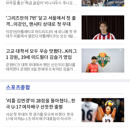
컵, K리그 U-17 챔피언십을 잇달아 제패했다.시
브라질 출신 '특급 골잡이' 비니시우스 주니오르
기도 맞물렸다. 서울은 9월 시작하는 아시아축
(26)가 레알 마드리드와의 동행을 2032년까지
구연맹(AFC) 챔피언스리그2(ACL2)를 앞두고 선
이어간다.스페인 프로축구 프리메라리가 '거함'
수단 깊이를 더하는 동시에 유스 출신에게 국제
레알 마드리드는 7일(한국시간) 비니시우스와
'그리즈만의 7번' 달고 서울에서 첫 출
무대 경험을 주려 했다.면면도 다양하다. 측면 공
2032년 6월 30일까지 유효한 6년 연장 계약에
격수 정현웅은 돌파력이
격...이강인, 맨시티 상대로 첫 무대
합의했다고 공식 발표했다. 비니시우스는 재계
약 확정 후 사회관계망서비스(SNS)에 베르나베
이강인(아틀레티코 마드리드)의 새 유니폼 첫 무
우에서의 8년은 너무 짧다며, 앞으로 6년, 그리
대가 서울에서 열린다.아틀레티코는 오는 9일
고 영원히 함께하겠다고 애정을 드러냈다.성사
오후 8시 서울월드컵경기장에서 맨체스터 시티
과정에는 우여곡절이 있었다. 그는 최근 잉글랜
와 2026 쿠팡플레이 시리즈 친선 경기를 치른다.
드 프리미어리그(EPL) 챔피언 아스널의 뜨거운
구단 소집 명단에 이강인이 포함되면서 변수가
고교·대학서 모두 우승 맛봤다...K리그
관심을 받았는데, 18개월간 이어진 재계약 협상
없는 한 그의 첫 출격은 서울이 된다.등번호부터
이 한때 교착됐기 때문이다. 그러
1 강원, 19세 미드필더 김슬기 영입
무게가 실렸다. 이강인은 첫 경기부터 7번을 단
다. 2010년대 팀의 전성기를 이끈 앙투안 그리즈
강원FC가 대학 무대에서 뛰던 신인 미드필더를
만이 달았던 번호다.합류 과정은 순탄치 않았다.
데려왔다.강원은 6일 연세대 소속이던 김슬기
스페인으로 건너가려던 그는 병역 특례 행정 절
(19)를 영입했다고 밝혔다. 186㎝, 79㎏의 신체
차 문제로 출국이 미뤄졌고, 국내에서 홀로 훈련
조건을 갖췄다.이력은 우승으로 채워져 있다. 수
해 왔다. 6일 입국하는 동료들과 처음 대면한 뒤
원고 시절 주축으로 활약하며 지난해 전국고등
짧게 호흡을 맞춰 경기에 나선다.역할도 관심사
스포츠종합
리그와 추계전국고등대회 우승에 기여했고, 올
다. 유려한 탈압박과
해 연세대 진학 후에는 춘계한산대첩기대학대회
정상에 올랐다. 2024년에는 17세 이하(U-17) 대
표팀 훈련에도 소집됐다.김슬기는 입단하게 돼
'리틀 김연경'이 28점을 몰아쳤다...한
기쁘고 영광이라며 프로 무대에서도 성장해 팀
국 U-17 여자배구 산뜻한 출발
에 꼭 필요한 선수가 되겠다고 각오를 밝혔다.
사상 첫 무대의 첫 경기를 웃으며 마쳤다. 한국
17세 이하(U-17) 여자 배구대표팀이 아시아 챔
피언 자격으로 처음 나선 세계선수권에서 데뷔
전을 승리로 장식했다.이승여 감독이 이끄는 한