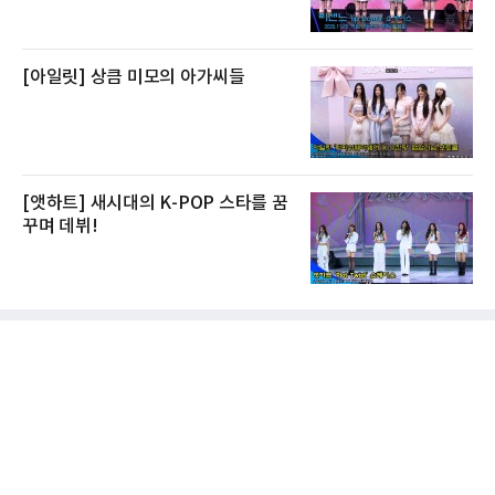
[아일릿] 상큼 미모의 아가씨들
[앳하트] 새시대의 K-POP 스타를 꿈
꾸며 데뷔!