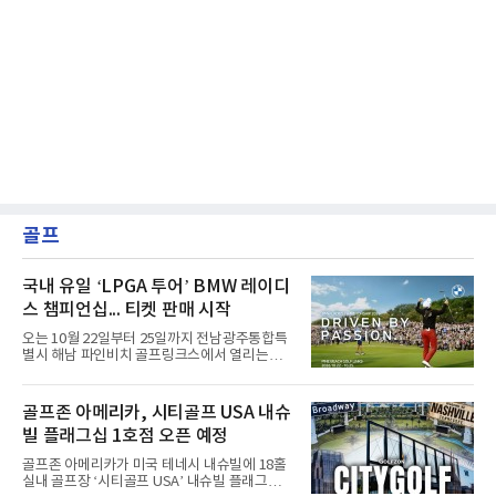
골프
국내 유일 ‘LPGA 투어’ BMW 레이디
스 챔피언십... 티켓 판매 시작
오는 10월 22일부터 25일까지 전남광주통합특
별시 해남 파인비치 골프링크스에서 열리는
LPGA 투어 대회 ‘BMW 레이디스 챔피언십
2026’ 티켓 판매가 시작된다.갤러리 입장 티켓
은 ‘BMW 밴티지’ 어플리케이션에서 구매 가능
골프존 아메리카, 시티골프 USA 내슈
하며, 밴티지 멤버십 등급과 구매 시기에 맞춰
빌 플래그십 1호점 오픈 예정
할인 혜택이 제공된다.오는 17일까지 진행되는
1차 얼리버드 기간에는 모든 권종에 대해 BMW
골프존 아메리카가 미국 테네시 내슈빌에 18홀
밴티지 멤버십 등급에 따라 최대 30% 할인 혜택
실내 골프장 ‘시티골프 USA’ 내슈빌 플래그십 1
이 제공된다. 8월 18일부터 31일까지 진행되는