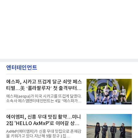
엔터테인먼트
에스파, 시카고 뜨겁게 달군 쇠맛 페스
티벌…美 ‘롤라팔루자’ 첫 출격부터
증명한 존재감
에스파(aespa)가 미국 시카고를 뜨겁게 달궜다.
소속사 에스엠엔터테인먼트는 4일 “에스파가
지난 2일(현지 시간) 미국 시카고 그랜트 파크에
서 열린 ‘롤라팔루자 시카고’(Lollapalooza
Chicago)의 알리안츠 스테이지에 올랐다”며
에이엠피, 신흥 무대 맛집 활약…미니
“총 14곡으로 구성된 세트리스트를 선사, 데뷔 7
2집 'HELLO AxMxP'로 이어갈 상승
년 차다운 노련한 무대 매너와 파워풀한 에너지
로 현장의 분위기를 압도했다”고 밝혔다.1991
세
AxMxP(에이엠피)가 신흥 무대 맛집으로 존재감
년 시작된 ‘롤라팔루자’는 8개 스테이지, 170여
을 키워가고 있다.지난해 9월 정규 1집