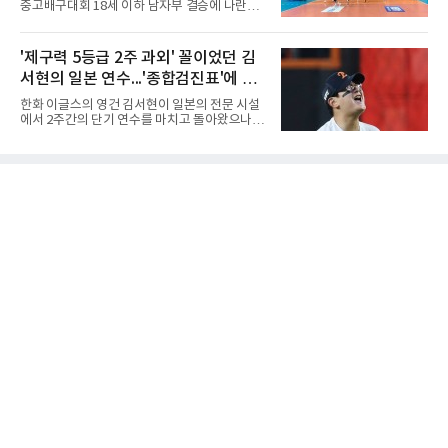
중고배구대회 18세 이하 남자부 결승에 나란히
자만 놓고 보면 KBO가 유난히 혹사 구조라고 말
진출하며 우승을 놓고 맞대결을 펼치게 됐다.인
하기 어렵다.하지만 중요한 것은 숫자가 아니라
하부고는 5일 충북 제천실내체육관에서 열린 대
환경이다. 한국의 여름은 달라지고 있다. 과거와
회 남자 18세 이하부 준결승에서 남성고를 세트
'제구력 5등급 2주 과외' 꼴이었던 김
비교하기 어려울 정도로 폭염이 길어지고 강해
스코어 3-1(25-17, 17-25, 25-21, 25-17)로 꺾
지고 있다. 여기에 장마, 이
서현의 일본 연수...'종합검진표'에 불
고 결승행 티켓을 따냈다. 인하부고는 높은 공격
성공률을 앞세워 경기 주도권을 잡으며 승리를
과
한화 이글스의 영건 김서현이 일본의 전문 시설
거뒀다.수성고도 준결승에서 속초고를 상대로
에서 2주간의 단기 연수를 마치고 돌아왔으나,
안정된 조직력을 바탕으로 3-1(25-23, 25-16,
실전 마운드에서 여전히 극심한 제구 난조를 노
22-25, 25-19) 승리를 거두며 결승에 합류했다.
출하며 야구 팬들과 전문가들 사이에 씁쓸한 뒷
치열한 승부 속에서도 공수 균형을 유지한 수성
맛을 남기고 있다.출국 당시만 해도 선수의 고질
고는 인하부고와 우승을 다툴 기회를 잡았다.여
적인 제구 문제를 해결할 특효약이 될 것처럼 포
자 18세 이하부에서는 중앙여고
장되었던 이번 연수는, 뚜껑을 열어보니 '제구력
5등급에게 2주짜리 족집게 과외를 붙여 1등급을
기대한 꼴'이었다는 냉정한 평가를 피하기 어렵
게 됐다.야구에서 투수의 제구력은 오랜 시간 투
구폼을 반복하며 몸에 새겨진 일종의 근육 기억
과 밸런스의 산물이다. 릴리스 포인트의 미세한
오차나 하체 활용의 불균형은 수백, 수천 번의
교정 훈련과 실전 피드