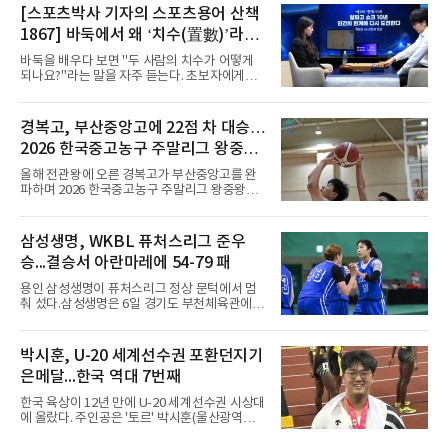
국은 7일(한국시간) 칠레 로스 안데스의 리세오
[스포츠박사 기자의 스포츠용어 산책
믹스토 체육관에서 열린 2026 국제배구연맹
1867] 바둑에서 왜 ‘치수(置數)’라고
(FIVB) U-17 여자 세계선수권대회 조별리그 D조
1차전에서 푸에르토리코를 3-1(25-10 25-23
말할까
바둑을 배우다 보면 "두 사람의 치수가 어떻게
19-25 26-24)로 이겼다.승리의 중심에는 '리틀
되나요?"라는 말을 자주 듣는다. 초보자에게는
김연경'으로 불리는 아웃사이드 히터 손서연(선
다소 낯선 표현이다. ‘치수(置數)’는 한자어로
명여고)이 있었다. 그는 공격 24점에 블로킹과
'둘 치(置)'와 '셀 수(數)'를 쓴다. '돌을 놓는 수'라
서브 각 2점을 더해 양 팀 최다인 28점을 몰아쳤
는 의미이다. 두 사람이 대등하게 승부할 수 있도
경복고, 부산중앙고에 22점 차 대승…
다. 장수인이 11점, 최민주가 8점, 어민서가 7점
록 약한 쪽에게 미리 흑돌을 놓아주는 개수를 가
으로 힘을 보탰다.승점 3을 챙긴 한
2026 한국중고농구 주말리그 왕중왕
리킨다. 오늘날의 접바둑에서 말하는 '두 점', '세
점'이 바로 치수다. (본 코너 1844회 ‘왜 '접바
전 첫 승 신고
올해 전관왕에 오른 경복고가 부산중앙고를 완
둑'이라 말할까’ 참조)일본어에서도 같은 한자를
파하며 2026 한국중고농구 주말리그 왕중왕전
사용한다. 일본에서는 ‘置き石(오키이시, 놓는
첫 경기를 승리로 장식했다.경복고는 6일 전남
돌)’ 또는 ‘手合割(테아이와리, 대국 조건)’이라
해남 우슬체육관에서 열린 대회 남고부 예선리
는 표현을 많이 쓰지만, ‘置数(ちすう, 치스
그 H조 1차전에서 부산중앙고를 98-76으로 제
삼성생명, WKBL 퓨처스리그 준우
우)’라는 용례도 문헌에서 확인된다. 다만 현대
압했다. 박지오가 26점, 김호원이 22점, 정우진
일본
승...결승서 아란마레에 54-79 패
이 19점을 올리는 등 삼각편대의 고른 활약이 승
리를 이끌었다.경복고는 경기 초반부터 박지오
용인 삼성생명이 퓨처스리그 정상 문턱에서 멈
와 김호원의 내·외곽포가 고르게 터지며 주도권
춰 섰다.삼성생명은 6일 경기도 부천체육관에서
을 잡았다. 전반을 40-34로 앞선 경복고는 후반
열린 2026 티켓링크 WKBL 퓨처스리그 결승에
들어 높은 야투 성공률을 앞세워 점수 차를 더욱
서 일본여자프로농구 2부 리그 아란마레에 54-
벌렸고, 결국 22점 차 완승으로 경기를 마무리했
79로 졌다. 이다연이 14점을 넣었으나 20점 9리
박시훈, U-20 세계선수권 포환던지기
다.B조에서는 용산고가 안양고를 98-71로 꺾고
바운드를 기록한 바이 쿰바 디야산을 앞세운 상
대회 2연승을 달렸다.한편 남중
은메달...한국 역대 7번째
대를 넘지 못했다.이번 대회에 처음 출전한 아란
마레는 조별리그부터 결승까지 6전 전승을 거뒀
한국 육상이 12년 만에 U-20 세계선수권 시상대
고, 디야산이 최우수선수(MVP)로 뽑혔다.
에 올랐다. 주인공은 '토르' 박시훈(울산광역시)
이다.박시훈은 6일(한국시간) 미국 오리건주 유