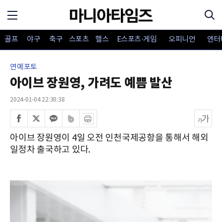
골프
야구
축구
스포츠
헬스
E스포츠·게임
오피니언
엔터
연예포토
아이브 장원영, 가려도 예쁨 발산
2024-01-04 22:30:38
아이브 장원영이 4일 오전 인천국제공항을 통해서 해외
일정차 출국하고 있다.