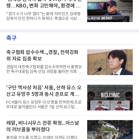
중심인 거포 노시환과 문현빈이 승선한 데 이어,
그라운드로 뛰쳐나왔다.심판
쟁…KBO, 변화 고민해야, 환경에 맞
대만 야구협회의 최종 엔트리 발표를 통해 아시
아 쿼터 최고의 히트작이자 선발진의 중추인 좌
는 경기 수가 바람직
"경기 수가 너무 많다"는 롯데 자이언츠 김태형
완 에이스 왕옌청까지 차출이 확정되었다. 팀 공
감독이 던진 한마디가 화제다. 폭염으로 사상 초
격의 핵과 마운드의 핵심 자원들이 단 한꺼번에
유의 이틀 연속 전 경기 취소가 결정된 날, 김 감
이탈하는 초유의 사태가 벌어진 것이다.문제는
독은 단순히 더위를 이야기하지 않았다. 우천,
이들의 공백이 발생하는 시점이다. 9월은 정규
폭염, 부상 등 변수가 늘어나는 현실에서 현재
리그의 최종 순위와 포스트시즌 진출 팀이 판가
축구
팀당 144경기 체제가 과연 지속 가능한지 질문
름 나는 가장 잔인하고도 중
을 던졌다.물론 144경기가 세계적으로 특별히
많은 숫자는 아니다. 메이저리그는 팀당 162경
기, 일본프로야구도 143~144경기를 치른다. 숫
축구협회 압수수색..,경찰, 전력강화
자만 놓고 보면 KBO가 유난히 혹사 구조라고 말
위 자료 집중 확보
하기 어렵다.하지만 중요한 것은 숫자가 아니라
환경이다. 한국의 여름은 달라지고 있다. 과거와
경찰이 대한축구협회를 압수수색하면서 홍명보
비교하기 어려울 정도로 폭염이 길어지고 강해
전 축구대표팀 감독 선임 과정을 둘러싼 의혹 규
지고 있다. 여기에 장마, 이
명에 속도가 붙었다.월드컵 조별리그 탈락 이후
비판이 홍 전 감독에게 집중됐지만 경찰의 시선
은 다른 곳을 향한다. 성적 부진과 별개로 선임
'구단 역사상 처음' 서울, 산하 유스 오
과정에 부당함이 있었는지가 수사의 본류다.7일
산고 유망주 5명과 동시 준프로 계
연합뉴스 취재를 종합하면 서울경찰청 광역수사
단 금융범죄수사대는 전날 축구협회 사무실 등
약...ACL2 겨냥
FC서울이 유스 유망주 다섯 명을 한꺼번에 프로
을 압수수색해 감독 선임 관련 자료를 다수 확보
무대로 끌어올린다.서울은 7일 산하 유스팀 서
했다. 특히 감독 후보를 검토해 이사회에 추천하
울 오산고 소속 선수 5명과 준프로 계약을 맺었
는 전력강화위원회가 생성한 자료를 집중적으로
다고 밝혔다. 한 번에 다섯 명과 계약한 것은 구
확보한 것으로 알려졌다.경찰은 협회가 홍 전 감
단 역사상 처음으로, 3학년 김강준·신지섭·이서
레알, 비니시우스 잔류 확정...아스널
독을 1순위 후보로 정하고 검증한 과정, 이사회
현·정현웅과 2학년 정하원이 대상이다.오산고의
의 최종 승인 경위를 살
의 러브콜을 뿌리쳤다
성적이 배경이 됐다. 올 시즌 백운기 전국 고등학
교 축구대회와 코리아풋볼파크 U-18 챔피언스
붙잡을 선수를 지켰고, 미래의 자원도 더했다.