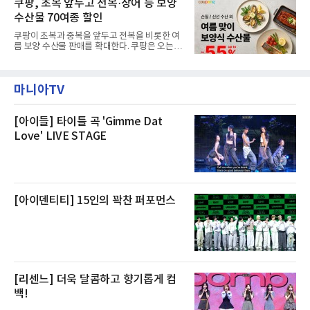
쿠팡, 초복 앞두고 전복·장어 등 보양
것으로 확인됐다”고 설명했다.이어 “정확한 화
텔 측은 “퇴근 후 또는 주말 도심 속에서 짧지만
재 원인은 추후 조사될
수산물 70여종 할인
온전한 휴식을 원하는 고객들에게 특별한 경험
을 제공한다”고 밝혔다.패키지는 디럭스와 이그
쿠팡이 초복과 중복을 앞두고 전복을 비롯한 여
제큐티브 두 가지 타입으로 구성된다. 디럭스 패
름 보양 수산물 판매를 확대한다. 쿠팡은 오는
키지는 객실 1박(룸 온리)으로 심플한 호캉스를
20일까지 전복, 문어, 낙지, 장어 등 70여종의 수
즐길 수 있으며, 이그제큐티브 패키지는 객실 1
산물을 할인 판매한다고 8일 밝혔다.이번 행사
박과 함께 클럽 앰배서더 라운지 2인 이용, 웰니
에는 국내산 활전복과 문어, 낙지, 장어, 생물새
스 센터 사우나 2인 이용 혜택이 포함된다.특히
마니아TV
우 등이 포함됐다. 쿠팡은 올해 큰 크기의 전복
클럽 앰배서더 라운지
생산량이 늘어난 점을 반영해 주요 산지 상품을
로켓프레시 새벽배송으로 선보인다고 설명했다.
전복은 산지에서 채취한 뒤 전국으로 직송되는
[아이들] 타이틀 곡 'Gimme Dat
방식으로 운영된다. 신선도가 중요한 상품인 만
Love' LIVE STAGE
큼 이르면 다음 날 오전 배송이 가능하도록 물류
망을 활용하고 있다.쿠팡의 전복 매입량도 늘고
있다. 쿠팡에 따르면 전복 매입량은 2020년 30
톤 미만에서 2022년 140톤
[아이덴티티] 15인의 꽉찬 퍼포먼스
[리센느] 더욱 달콤하고 향기롭게 컴
백!