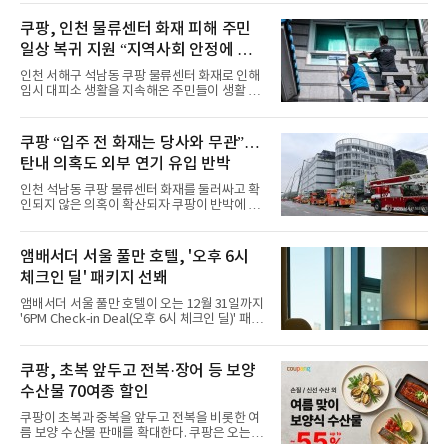
이야기를 담은 인형 극장 콘셉트의 공간 ‘앰버드
시어터(Ambird Theater)’를 새롭게 선보인
쿠팡, 인천 물류센터 화재 피해 주민
다”고 밝혔다.앰배서더 서울 풀만 호텔은 로비
일상 복귀 지원 “지역사회 안정에 총
한편에 마련된 앰버드 존을 통해 앰버드의 세계
관을 소개해왔다. 앰버드 존은 앰버드가 우주여
력”
인천 서해구 석남동 쿠팡 물류센터 화재로 인해
행 중 수집한 다양한 굿즈를 전시한 '앰버드 플래
임시 대피소 생활을 지속해온 주민들이 생활 터
닛(Ambird Planet)과 계절별 플라워 연출로 사
전으로 돌아갈 수 있는 계기가 마련됐다. 쿠팡풀
랑받아온 ‘앰버드 가든(Ambird Garden)’으로
필먼트서비스(CFS)가 지난 28일부터 화재 피해
구성되어 있다.새 단장한 앰버드 시어터는 오페
주민을 대상으로 전문 출장 청소서비스 지원에
쿠팡 “입주 전 화재는 당사와 무관”…
라 극장을 모티브로 한 데코레이션으로 구성됐
나섬으로써 본격적인 지역사회 복구 작업이 시
다. 무대 공간 및 티켓 박스
탄내 의혹도 외부 연기 유입 반박
작된 것이다.대피소 주민 중심 청소 접수, 첫날
부터 2가구 지원 완료CFS는 신현초등학교, 신
인천 석남동 쿠팡 물류센터 화재를 둘러싸고 확
현북초등학교, 신현여자중학교 등 인천 서해구
인되지 않은 의혹이 확산되자 쿠팡이 반박에 나
관내 임시 대피소 3곳에서 체류해온 화재 피해
섰다. 화재 전 센터 내부에서 탄내가 났다는 주장
주민들을 대상으로 출장 청소업체 요청 접수를
에 대해서는 외부 화재 연기 유입이라고 설명했
시작했다. 현장에서 극심한 피해를 입은 지역 주
고, 2023년 같은 물류센터에서 발생한 화재에
앰배서더 서울 풀만 호텔, '오후 6시
민들의 호응 속에 CFS는 즉시 행동에 나섰다. 지
대해서도 쿠팡 입주 전 공사 과정에서 벌어진 일
난 28일 오후 전문 청소업체와
체크인 딜' 패키지 선봬
이라며 선을 그었다.쿠팡은 21일 인천 물류센터
내부에서 불이 타는 냄새가 났다는 의혹과 관련
앰배서더 서울 풀만 호텔이 오는 12월 31일까지
해 “사실무근”이라는 입장을 밝혔다.회사 측은
'6PM Check-in Deal(오후 6시 체크인 딜)' 패키
“인근에서 지난 15일 다른 회사에서 발생한 대
지를 선보인다.이번 패키지는 오후 6시 체크인
형 화재 연기가 인입돼 즉시 방재팀이 조사한 결
으로 여유로운 저녁 시간부터 호텔 스테이를 시
과 일산화탄소가 미검출됐고, 내부 문제가 아닌
작할 수 있도록 준비됐다.앰배서더 서울 풀만 호
쿠팡, 초복 앞두고 전복·장어 등 보양
것으로 확인됐다”고 설명했다.이어 “정확한 화
텔 측은 “퇴근 후 또는 주말 도심 속에서 짧지만
재 원인은 추후 조사될
수산물 70여종 할인
온전한 휴식을 원하는 고객들에게 특별한 경험
을 제공한다”고 밝혔다.패키지는 디럭스와 이그
쿠팡이 초복과 중복을 앞두고 전복을 비롯한 여
제큐티브 두 가지 타입으로 구성된다. 디럭스 패
름 보양 수산물 판매를 확대한다. 쿠팡은 오는
키지는 객실 1박(룸 온리)으로 심플한 호캉스를