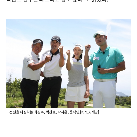
선전을 다짐하는 최경주, 박찬호, 박지은, 윤석민.[KPGA 제공]