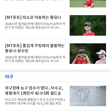
스’(총상금 10억 원, 우승상금 1억 8천만 원)가
제주도 서귀포시에 위치한 테디밸리 골프앤리조
트(파72/6,767야드)에서 열리고 있다.8일 현재
3라운드 경기가 펼쳐지고 있다.황유나(리쥬란)
[MT포토] 미소로 이동하는 황유나
가 1번 홀에서 경기하고 있다.
2026시즌 열여덟 번째 대회이자 KLPGA투어 하
반기 첫 대회인 ‘제13회 제주삼다수 마스터
스’(총상금 10억 원, 우승상금 1억 8천만 원)가
제주도 서귀포시에 위치한 테디밸리 골프앤리조
트(파72/6,767야드)에서 열리고 있다.8일 현재
3라운드 경기가 펼쳐지고 있다.황유나(리쥬란)
[MT포토] 즐겁게 무빙데이 출발하는
가 1번 홀에서 경기하고 있다.
황유나-정수빈
2026시즌 열여덟 번째 대회이자 KLPGA투어 하
반기 첫 대회인 ‘제13회 제주삼다수 마스터
스’(총상금 10억 원, 우승상금 1억 8천만 원)가
제주도 서귀포시에 위치한 테디밸리 골프앤리조
트(파72/6,767야드)에서 열리고 있다.8일 현재
야구
3라운드 경기가 펼쳐지고 있다.황유나(리쥬란)
가 1번 홀에서 경기하고 있다.
야구장에 농구 점수가 떴다...덕수고,
봉황대기 1회전서 42-0 5회 콜드승
덕수고가 제54회 봉황대기 전국고교야구대회 1
회전에서 대구북구SC를 42-0, 5회 콜드게임으
로 꺾었다.8일 서울 광진구 구의구장에서 열린