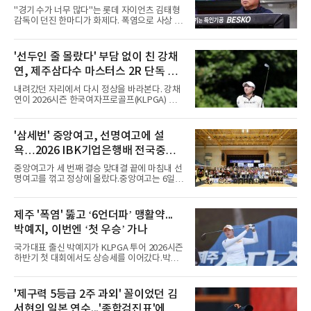
는 경기 수가 바람직
"경기 수가 너무 많다"는 롯데 자이언츠 김태형
감독이 던진 한마디가 화제다. 폭염으로 사상 초
유의 이틀 연속 전 경기 취소가 결정된 날, 김 감
독은 단순히 더위를 이야기하지 않았다. 우천,
폭염, 부상 등 변수가 늘어나는 현실에서 현재
'선두인 줄 몰랐다' 부담 없이 친 강채
팀당 144경기 체제가 과연 지속 가능한지 질문
연, 제주삼다수 마스터스 2R 단독 선
을 던졌다.물론 144경기가 세계적으로 특별히
많은 숫자는 아니다. 메이저리그는 팀당 162경
두
내려갔던 자리에서 다시 정상을 바라본다. 강채
기, 일본프로야구도 143~144경기를 치른다. 숫
연이 2026시즌 한국여자프로골프(KLPGA) 투어
자만 놓고 보면 KBO가 유난히 혹사 구조라고 말
하반기 첫 대회 제주삼다수 마스터스(총상금 10
하기 어렵다.하지만 중요한 것은 숫자가 아니라
억 원, 우승상금 1억8000만 원) 2라운드에서 단
환경이다. 한국의 여름은 달라지고 있다. 과거와
독 선두로 도약했다.강채연은 7일 제주도 서귀
'삼세번' 중앙여고, 선명여고에 설
비교하기 어려울 정도로 폭염이 길어지고 강해
포의 테디밸리 골프앤리조트(파72)에서 열린 2
지고 있다. 여기에 장마, 이
욕…2026 IBK기업은행배 전국중고
라운드에서 버디 5개와 보기 1개를 묶어 4언더
파 68타를 쳤다. 중간합계 9언더파 135타로 전
배구대회 우승
중앙여고가 세 번째 결승 맞대결 끝에 마침내 선
날 공동 4위에서 선두로 올라섰다. 공동 2위 그
명여고를 꺾고 정상에 올랐다.중앙여고는 6일
룹(8언더파 136타)과는 한 타 차다.이 대회는 그
충북 제천실내체육관에서 열린 2026 IBK기업은
에게 특별하다. 2023년 정규투어에 데뷔한 강채
행배 전국중고배구대회 18세 이하 여자부 결승
연은 2024년 8월 이 대회에서 공동 2위로 주목
에서 선명여고를 세트스코어 3-1(13-25, 25-14,
제주 '폭염' 뚫고 ‘6언더파’ 맹활약...
받았으나, 지난해 상금순위 75위에 그쳐 시드순
25-17, 25-10)로 물리치고 우승을 차지했다.첫
위전으로 밀렸고 본선에서도 78위에
박예지, 이번엔 ‘첫 우승’ 가나
세트를 13-25로 내주며 불안하게 출발한 중앙여
고는 이후 조직력을 되찾아 2세트부터 경기 주
국가대표 출신 박예지가 KLPGA 투어 2026시즌
도권을 완전히 장악했다. 강한 서브와 탄탄한 수
하반기 첫 대회에서도 상승세를 이어갔다.박예
비를 앞세워 내리 세 세트를 따내며 짜릿한 역전
지는 6일 제주 서귀포 테디밸리 골프앤리조트에
승을 완성했다.이번 우승은 더욱 의미가 컸다. 중
서 열린 KLPGA 투어 제주삼다수 마스터스 1라
앙여고는 올해 3월 춘계연맹전과 5월 종별선수
운드에서 보기 없이 버디만 6개를 잡아내며 6언
'제구력 5등급 2주 과외' 꼴이었던 김
권대회 결승에서 모두 선명여고에 패해 준우승
더파 66타를 쳤다. 박예지는 서어진, 신다인과
에 머물렀다. 그러나 세 번째
서현의 일본 연수...'종합검진표'에 불
선두권을 형성했다.이날 경기가 열린 테디밸리