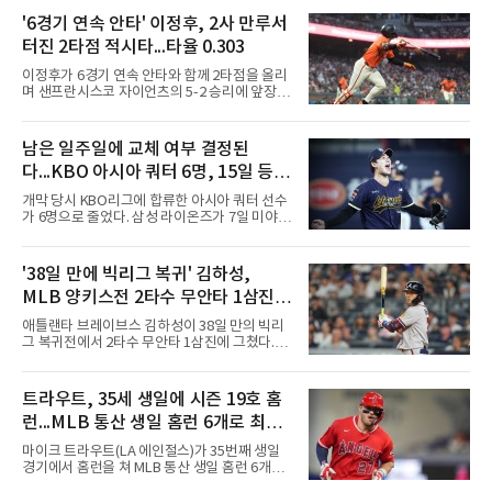
경기에서 덕수고는 1회 5점, 2회 3점, 3회 10점
으로 18-0을 만든 뒤 4회 21점, 5회 3점을 보탰
'6경기 연속 안타' 이정후, 2사 만루서
다. 팀 안타 34개, 볼넷 12개를 기록했다.7번 타
터진 2타점 적시타...타율 0.303
자 유격수 홍주용은 4회 홈런 2개를 포함해 6타
수 6안타 3타점 4득점을 올렸고, 조원빈은 6타
이정후가 6경기 연속 안타와 함께 2타점을 올리
수 6안타 5타점, 박종혁은 5타수 5안타 3타점을
며 샌프란시스코 자이언츠의 5-2 승리에 앞장섰
남겼다. 선발 최희성은 5이닝 2피안타 무사사구
다.이정후는 8일(한국시간) 미국 샌프란시스코
무실점에 삼진 12개를 곁들였다. 대구북구SC 세
오라클파크에서 열린 2026 MLB 디트로이트 타
번째 투수 이현준은 1이닝 동안 홈런 3개 포함
이거스전에 2번 타자 우익수로 선발 출전해 3타
남은 일주일에 교체 여부 결정된
20안타 21실점했다.덕수고는 지난 4월 신세계
수 1안타 1볼넷 2타점 1득점을 기록했다. 시즌
이마트배와 지난달 대통령배를
다...KBO 아시아 쿼터 6명, 15일 등록
타율은 0.303(402타수 122안타). 1회말 1사에서
상대 선발 카이더 몬테로에게 볼넷을 골라 나간
시한이 분수령
개막 당시 KBO리그에 합류한 아시아 쿼터 선수
뒤 라파엘 데버스의 중월 홈런 때 득점했고, 2-2
가 6명으로 줄었다. 삼성 라이온즈가 7일 미야지
이던 2회말 2사 만루에서는 몬테로의 3구째 낮
유라를 웨이버 공시하고 미야모리 사토시를 영
은 직구를 공략해 2타점 중전 적시타를 뽑았다.
입한 결과다.한화 왕옌청과 키움 가나쿠보 유토
샌디에이고 파드리스 송성문은 펫코 파크에서
는 입지가 확고하다. 왕옌청은 21경기 10승 4패,
'38일 만에 빅리그 복귀' 김하성,
열린 휴스턴 애스트로스전에 9번 타자 2루수로
평균자책점 3.34로 다승 공동 선두이자 3경기 연
나서 2타수 1안타를 기록, 타율
MLB 양키스전 2타수 무안타 1삼진...
속 퀄리티스타트를 기록 중이다. 가나쿠보는 5
승 4패 13세이브 10홀드, 평균자책점 2.95로 외
시즌 타율 0.067
애틀랜타 브레이브스 김하성이 38일 만의 빅리
국인 최초 10홀드·10세이브를 동시에 달성했
그 복귀전에서 2타수 무안타 1삼진에 그쳤다.김
다.kt 스기모토 고키는 전반기 42경기 평균자책
하성은 8일(한국시간) 미국 뉴욕 양키스타디움
점 5.44에서 슬라이더 비중을 늘린 뒤 후반기 9
에서 열린 2026 MLB 뉴욕 양키스와의 원정 경
경기 8홀드, 평균자책점 1.86으로 반등해 시즌
기에 9번 타자 유격수로 선발 출전했다. 시즌 타
트라우트, 35세 생일에 시즌 19호 홈
17홀드 공동 선두에 올랐다. SSG 타케다 쇼타도
율은 0.068에서 0.067(75타수 5안타)로 떨어졌
전반기 1승 7패, 평균자책점
런...MLB 통산 생일 홈런 6개로 최다
다.2회초 2사 1루에서는 양키스 좌완 선발 맥스
프리드의 6구째 몸쪽 싱킹 패스트볼을 쳐 유격
타이
마이크 트라우트(LA 에인절스)가 35번째 생일
수 뜬공으로 아웃됐고, 5회초에는 루킹 삼진을
경기에서 홈런을 쳐 MLB 통산 생일 홈런 6개로
당했다. 1-0으로 앞선 8회초 1사에서 대타 도미
최다 타이에 올랐다.트라우트는 8일(한국시간)
닉 스미스와 교체됐다.시즌 후 FA가 되는 김하성