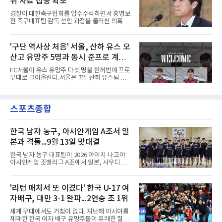
위 자료 집중 확보
깨는 골을 넣었다. 톰 비쇼프가 왼쪽 측면에서 올
린 프리킥에 묘하게 머리를 갖다 대 방향을 바꾸
경찰이 대한축구협회를 압수수색하면서 홍명보
며 골 그물을 흔들었다.흐름은 좋았다. 제주전에
전 축구대표팀 감독 선임 과정을 둘러싼 의혹 규
서 주장 완장을 차고 30여 분을 소화했던 그는
명에 속도가 붙었다.월드컵 조별리그 탈락 이후
이날도 선발로 나서 요나탄 타와 중앙 수비진에
비판이 홍 전 감독에게 집중됐지만 경찰의 시선
서 호흡을 맞췄고, 후반 18분까지 뛰고 이토 히
은 다른 곳을 향한다. 성적 부진과 별개로 선임
'구단 역사상 처음' 서울, 산하 유스 오
로키로 교체됐다.분데스리가 최다 우승팀(35회)
과정에 부당함이 있었는지가 수사의 본류다.7일
뮌헨은 프리시즌 아시아
산고 유망주 5명과 동시 준프로 계
연합뉴스 취재를 종합하면 서울경찰청 광역수사
단 금융범죄수사대는 전날 축구협회 사무실 등
약...ACL2 겨냥
FC서울이 유스 유망주 다섯 명을 한꺼번에 프로
을 압수수색해 감독 선임 관련 자료를 다수 확보
무대로 끌어올린다.서울은 7일 산하 유스팀 서
했다. 특히 감독 후보를 검토해 이사회에 추천하
울 오산고 소속 선수 5명과 준프로 계약을 맺었
는 전력강화위원회가 생성한 자료를 집중적으로
다고 밝혔다. 한 번에 다섯 명과 계약한 것은 구
확보한 것으로 알려졌다.경찰은 협회가 홍 전 감
단 역사상 처음으로, 3학년 김강준·신지섭·이서
독을 1순위 후보로 정하고 검증한 과정, 이사회
스포츠종합
현·정현웅과 2학년 정하원이 대상이다.오산고의
의 최종 승인 경위를 살
성적이 배경이 됐다. 올 시즌 백운기 전국 고등학
교 축구대회와 코리아풋볼파크 U-18 챔피언스
컵, K리그 U-17 챔피언십을 잇달아 제패했다.시
한국 남자 농구, 아시안게임 A조서 일
기도 맞물렸다. 서울은 9월 시작하는 아시아축
본과 격돌...9월 13일 맞대결
구연맹(AFC) 챔피언스리그2(ACL2)를 앞두고 선
수단 깊이를 더하는 동시에 유스 출신에게 국제
한국 남자 농구 대표팀이 2026 아이치·나고야
무대 경험을 주려 했다.면면도 다양하다. 측면 공
아시안게임 조별리그 A조에서 일본, 사우디아라
격수 정현웅은 돌파력이
비아, 인도네시아와 경쟁한다.대회 조직위원회
가 8일 발표한 일정에 따르면 한국은 9월 10일
사우디, 11일 인도네시아, 13일 일본과 차례로
'리턴 매치서 또 이겼다' 한국 U-17 여
맞붙는다. FIBA 랭킹은 일본 22위, 한국 57위, 사
자배구, 대만 3-1 완파...2연승 조 1위
우디 65위, 인도네시아 94위로, 랭킹과 홈 이점
을 모두 갖춘 일본이 최대 변수다.니콜라이스 마
세계 무대에서도 거침이 없다. 지난해 아시아를
줄스(라트비아) 감독이 이끄는 대표팀은 지난달
제패한 한국 여자 배구 유망주들이 유쾌한 질주