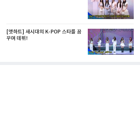
[앳하트] 새시대의 K-POP 스타를 꿈
꾸며 데뷔!