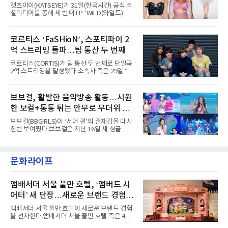
형 무대에 잇달아 출연해 당찬 에너지와 풋풋한
캣츠아이(KATSEYE)가 31일(한국시간) 공식 소
매력으로 음악팬들의 눈도장을 찍었다.이후
셜미디어를 통해 세 번째 EP ‘WILD(와일드)’의
AxMxP는 '카운트다운 판타지 2025-2026',
콘셉트 포토와 트랙리스트를 공개했다.‘Wild
'PEAKBOX 2025 vol.2 : 사랑·청춘·행복', '2025
heart(와일드 하트)’라는 제목이 붙은 콘셉트 포
Someday Christmas - 부산' 등 무대를 통해 안
토에는 멤버들의 본능적이고 야성적인 면모가
코르티스 ‘FaSHioN’, 스포티파이 2
정적인 실력을 입증했고, 올해 '2026 어썸뮤직
강렬하게 담겼다. 짙은 아이섀도와 푸른빛·금빛·
페스티벌', '뷰티풀 민트 라이프 2026', '2026
억 스트리밍 돌파…팀 통산 두 번째
붉은빛의 컬러 렌즈가 비현실적인 분위기를 자
아내고, 여러 원색이 불규칙하게 뒤섞인 멀티컬
코르티스(CORTIS)가 팀 통산 두 번째로 단일곡
러 헤어와 과감한 블루·블랙 립 메이크업이 낯설
2억 스트리밍을 달성했다.소속사 측은 29일 “코
고도 매혹적인 비주얼을 완성했다.스타일링 역
르티스의 데뷔 앨범 수록곡 ‘FaSHioN’이 글로
시 파격적이다. 스터드와 망사, 코르셋, 풍성한
벌 오디오·음원 스트리밍 플랫폼 스포티파이에
레이스 등 언뜻 어울리지 않을 듯한 소재와 실루
서 27일 자로 누적 재생 수 2억 회를 돌파했
브브걸, 활발한 음악방송 활동…시원
엣을 거침없이 결합했다. 멤버들은 각기 다른 개
다”고 밝혔다.곡이 발표된 지 약 10개월 만이다.
성을 살린 스타일링을 선
한 보컬+통통 튀는 안무로 무더위 사
팀의 첫 번째 2억 스트리밍 곡은 동일 음반에 수
록된 ‘GO!’다. 이 노래는 공개 약 9개월 만인 지
냥
브브걸(BBGIRLS)이 ‘서머 퀸’의 존재감을 다시
난달 26일 자에 2억 고지를 밟았다. 이는 최근 5
한번 보여줬다.브브걸은 지난 16일 새 싱글
년 내 데뷔한 보이그룹의 곡 중 최단기 2억 달성
'BODY WAVE'(바디 웨이브)를 발매하고 각종 음
이며 ‘FaSHioN’이 그 다음이다.코르티스는 평
악방송에 출연했다.브브걸은 컴백 이후 Mnet
소 관심이 많은 ‘패션’을 소재로 곡을 공동 창작
'엠카운트다운'을 시작으로 KBS2 '뮤직뱅크',
했다. “내 티, 5 bucks 바지는, 만원” 등 멤버들
문화라이프
MBC '쇼! 음악중심', SBS '인기가요' 등 주요 음
의 라이프 스타일
악방송 무대에 올라 화려한 퍼포먼스를 펼쳤다.
시원한 에너지와 안정적인 라이브, 통통 튀는 매
력을 앞세워 매 무대 색다른 볼거리를 선사했다.
앰배서더 서울 풀만 호텔, ‘앰버드 시
특히 화사한 파스텔 톤의 비치웨어부터 청량한
어터’ 새 단장…새로운 브랜드 경험 선
마린룩, 햇살 아래 반짝이는 물결을 연상시키는
사
스커트, 강렬한 붉은 계열의 스타일링까지 각기
앰배서더 서울 풀만 호텔이 새로운 브랜드 경험
다른 매력을 선보였다. 브브걸은 다채로운 여름
을 선사한다.앰배서더 서울 풀만 호텔 측은 4일
패션을 완벽하게 소화하며 보
“호텔 공식 마스코트 앰버드(Ambird)의 새로운