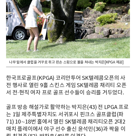
나무 밑에서 클럽을 거꾸로 쥐고 왼손 스윙으로 볼을 쳐내는 박지은[KPGA 제공]
한국프로골프(KPGA) 코리안투어 SK텔레콤오픈의 사
전 행사로 열린 9홀 스킨스 게임 SK텔레콤 채리티 오픈
서 전·현직 여자 프로 골프 선수들이 승리를 거두었다.
골프 방송 해설가로 활약하는 박지은(43) 전 LPGA 프로
는 1일 제주특별자치도 서귀포시 핀크스 골프클럽(파
71) 10∼18번 홀에서 열린 SK텔레콤 채리티오픈 2대2
매치 플레이에서 야구 선수 출신 윤석민(36)과 짝을 이