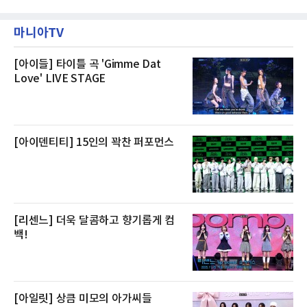
20일까지 전복, 문어, 낙지, 장어 등 70여종의 수
즐길 수 있으며, 이그제큐티브 패키지는 객실 1
산물을 할인 판매한다고 8일 밝혔다.이번 행사
박과 함께 클럽 앰배서더 라운지 2인 이용, 웰니
에는 국내산 활전복과 문어, 낙지, 장어, 생물새
스 센터 사우나 2인 이용 혜택이 포함된다.특히
마니아TV
우 등이 포함됐다. 쿠팡은 올해 큰 크기의 전복
클럽 앰배서더 라운지
생산량이 늘어난 점을 반영해 주요 산지 상품을
로켓프레시 새벽배송으로 선보인다고 설명했다.
전복은 산지에서 채취한 뒤 전국으로 직송되는
[아이들] 타이틀 곡 'Gimme Dat
방식으로 운영된다. 신선도가 중요한 상품인 만
Love' LIVE STAGE
큼 이르면 다음 날 오전 배송이 가능하도록 물류
망을 활용하고 있다.쿠팡의 전복 매입량도 늘고
있다. 쿠팡에 따르면 전복 매입량은 2020년 30
톤 미만에서 2022년 140톤
[아이덴티티] 15인의 꽉찬 퍼포먼스
[리센느] 더욱 달콤하고 향기롭게 컴
백!
[아일릿] 상큼 미모의 아가씨들