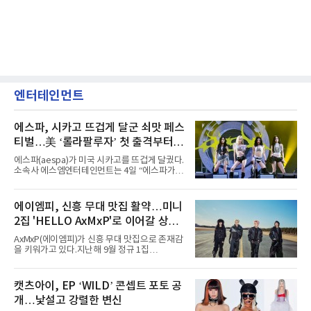
엔터테인먼트
에스파, 시카고 뜨겁게 달군 쇠맛 페스
티벌…美 ‘롤라팔루자’ 첫 출격부터
증명한 존재감
에스파(aespa)가 미국 시카고를 뜨겁게 달궜다.
소속사 에스엠엔터테인먼트는 4일 “에스파가
지난 2일(현지 시간) 미국 시카고 그랜트 파크에
서 열린 ‘롤라팔루자 시카고’(Lollapalooza
Chicago)의 알리안츠 스테이지에 올랐다”며
에이엠피, 신흥 무대 맛집 활약…미니
“총 14곡으로 구성된 세트리스트를 선사, 데뷔 7
2집 'HELLO AxMxP'로 이어갈 상승
년 차다운 노련한 무대 매너와 파워풀한 에너지
로 현장의 분위기를 압도했다”고 밝혔다.1991
세
AxMxP(에이엠피)가 신흥 무대 맛집으로 존재감
년 시작된 ‘롤라팔루자’는 8개 스테이지, 170여
을 키워가고 있다.지난해 9월 정규 1집
팀의 아티스트와 40만 명 이상의 관객이 운집하
'AxMxP'를 발매하며 가요계에 정식 출격한
는 북미 최대 규모의 페스티벌이다.올해 ‘롤라팔
AxMxP는 데뷔 전부터 버스킹과 각종 페스티벌,
루자 시카고’에는 에스파 외에도 제니, 아이들,
공연 무대에 오르며 실전 경험을 쌓아왔다.이들
캣츠아이, EP ‘WILD’ 콘셉트 포토 공
코르티스 등 K팝 스타들이 출연진 명단에 이름
은 소속사 패밀리 콘서트를 비롯해 '뷰티풀 민트
을 올렸다.이날 에스파는
개…낯설고 강렬한 변신
라이프 2025', '2025 부산국제록페스티벌' 등 대