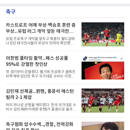
미국 플로리다주 마이애미 론디포파크에서 열린
은 올해 1월 빙판길 낙상으로 오른손 중지 힘줄
2026 MLB 마이애미 말린스와의 원정 경기에 2
이 파열돼 5월 중순 복귀했고, 동계 훈련 부족 여
축구
번 타자 중견수로 선발 출전해 3타수 1안타(1홈
파로 부진이 이어졌다. 지난달
런) 1타점 2득점 1볼넷으로 팀의 4-3 승리를 견
인했다.1회초 1사에서 마이애미 선발 타일러 필
립스의 시속 155.8㎞ 바깥쪽 포심을 밀어 쳐 우
카스트로프 어깨 부상·백승호 훈련 중
중간 담장을 넘겼다. 비거리 122ｍ, 시즌 19호이
부상...유럽 리그 개막 앞둔 태극전사
자 통산 423번째 홈런이다. 1-2로 뒤진 7회초 2
악재
사 3루에서는 그의 타구가 상대 투수 실책으로
유럽 프로축구 개막을 앞두고 북중미 월드컵에
이어져 동점이 됐고, 1루에 나간 뒤 놀런 섀누얼
나섰던 태극전사들의 부상이 잇따라 확인됐다.
의 역전 중월 2점 홈런 때 득점
독일 분데스리가 보루시아 묀헨글라트바흐는 8
일(한국시간) 옌스 카스트로프가 6일 아마추어
팀 로타흐-에게른과의 친선경기에서 어깨를 다
이한범 풀타임 활약...패스 성공률
쳐 당분간 출전이 어렵다고 밝혔다. 그는 후반 교
95%로 강렬한 첫인상
체 투입돼 두 골을 넣었으나 후반 22분 부상으로
물러났다.독일인 아버지와 한국인 어머니 사이
첫 경기부터 강렬했다. 벨기에 프로축구 클뤼프
에서 태어난 카스트로프는 측면 미드필더와 측
브루게에 입단한 축구 국가대표 수비수 이한범
면 수비가 가능한 자원으로, 월드컵 남아프리카
이 풀타임 데뷔전을 치르며 경기 최우수선수에
공화국과의 조별리그 3차전에 출전했다. 해외
뽑혔다.이한범은 8일(한국시간) 벨기에 브뤼헤
출생 혼혈 선수의 한국 남자 대표팀 월드컵 출전
의 얀 브레이덜 스타디온에서 열린 코르트레이
김민재 선제골...뮌헨, 홍콩서 애스턴
은 그가 처음이다. 묀헨글라트바흐는 23일 DFB
크와의 2026-2027 벨기에 주필러리그 1라운드
포칼 1라운드, 29일 라이프치히
빌라 2-1 제압
홈 경기에 선발로 나서 경기 종료까지 뛰었다.출
발 자체가 빨랐다. 2026 북중미 월드컵에서 한국
머리 하나로 균형을 깨뜨렸다. 한국 국가대표 수
의 조별리그 3경기를 모두 풀타임으로 소화하며
비수 김민재(바이에른 뮌헨)가 홍콩으로 옮겨 열
대표팀 중앙 수비의 주축으로 자리 잡은 그는 덴
린 프리시즌 경기에서 선제골을 터뜨리며 팀 승
마크 미트윌란을 거쳐 최근 벨기에 명문 클뤼프
리에 힘을 보탰다.김민재는 7일(현지시간) 홍콩
브루게로 옮겼는데, 입단 발표 나흘 만에 개막전
카이탁 스포츠파크에서 열린 애스턴 빌라(잉글
축구협회 압수수색..,경찰, 전력강화
선발로 곧장 투입돼 90분을 소화하며 팀의 3-0
랜드)와의 친선경기에서 전반 37분 0의 균형을
완승에 힘을 보탰다.기록도