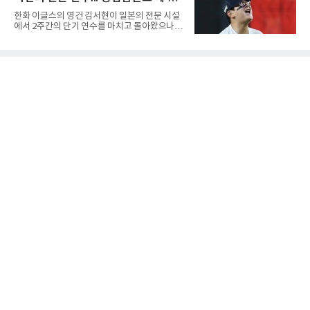
골프앤리조트 역시 전국적 폭염을 피해가지 못
과
한화 이글스의 영건 김서현이 일본의 전문 시설
했다. 대회장의 최고 기온은 35도에 달했다. 섬
에서 2주간의 단기 연수를 마치고 돌아왔으나,
지역 특성상 습도가 높아 체감온도는 더 높게 느
실전 마운드에서 여전히 극심한 제구 난조를 노
껴졌다.하지만 박예지는 폭염 만큼이나 매섭고
출하며 야구 팬들과 전문가들 사이에 씁쓸한 뒷
뜨거운 경기력을 선보이며 첫 우승을 향한 발판
맛을 남기고 있다.출국 당시만 해도 선수의 고질
을 마련했다.경기 후 박예지는 “날씨가 덥고 습
적인 제구 문제를 해결할 특효약이 될 것처럼 포
해 체력적으로 쉽지 않은 경기였지
장되었던 이번 연수는, 뚜껑을 열어보니 '제구력
5등급에게 2주짜리 족집게 과외를 붙여 1등급을
기대한 꼴'이었다는 냉정한 평가를 피하기 어렵
게 됐다.야구에서 투수의 제구력은 오랜 시간 투
구폼을 반복하며 몸에 새겨진 일종의 근육 기억
과 밸런스의 산물이다. 릴리스 포인트의 미세한
오차나 하체 활용의 불균형은 수백, 수천 번의
교정 훈련과 실전 피드