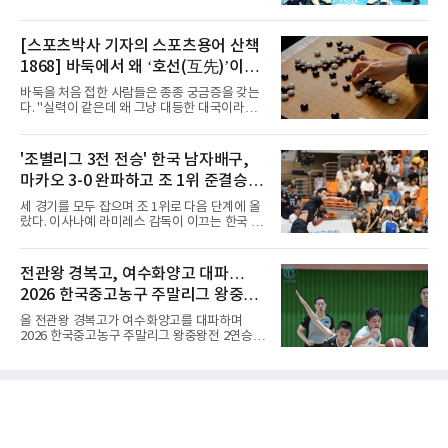
6일 FIBA 월드컵 예선 1라운드 6차전에서 일본
를 이어가고 있다.중·고교 선수들로 구성된 17세
을 2점 차로 꺾었다. 오는 15·16일 도쿄에서 일
이하(U-17) 여자배구대표팀은 8일(한국시간) 칠
본과 평가전도 예정돼 실전 점검이 가능하다.
레 로스안데스에서 열린 2026 국제배구연맹
[스포츠박사 기자의 스포츠용어 산책
NBA에 도전 중인 이현중을 앞세운 대표팀의 목
(FIVB) U-17 여자 세계선수권대회 조별리그 D조
표는 우승이다.조별리그는 12
1868] 바둑에서 왜 ‘호선(互先)’이라
2차전에서 대만을 세트 점수 3-1(25-19 18-25
25-13 25-15)로 꺾었다. 전날 푸에르토리코를
말할까
바둑을 처음 접한 사람들은 종종 궁금증을 갖는
3-1로 물리쳤던 한국은 2연승으로 조 1위에 올
다. "실력이 같은데 왜 그냥 대등한 대국이라고
라 16강 진출에 청신호를 켰다.이날 승리는 남다
하지 않고 '호선'이라고 할까." (본 코너 1807회
른 의미가 있었다. 한국은 지난해 2025 U-16 아
‘바둑에서 왜 ‘대국(對局)’이라 말할까‘ 참조)'호
시아선수권 결승에서 대만을 풀세트 접전 끝에
선(互先)'은 한자로 '서로 호(互)', '먼저 선(先)'을
'조별리그 3전 전승' 한국 남자배구,
3-2로 꺾고 정상에 올랐는데, 세계선수권에서
쓴다. 직역하면 '서로 먼저 둔다'는 뜻이다. 여기
이뤄진 '리턴 매치'에서도 승리하
마카오 3-0 완파하고 조 1위 준결승
서 '서로 먼저 둔다'는 표현은 한 판에서 두 사람
이 동시에 선수를 잡는다는 의미가 아니다. 중국
진출
세 경기를 모두 잡으며 조 1위로 다음 단계에 올
과 일본의 고대 바둑에서 실력이 같은 사람끼리
랐다. 이사나예 라미레스 감독이 이끄는 한국 남
는 여러 판을 둘 때 흑(선수)을 번갈아 맡았다는
자배구 대표팀(세계랭킹 26위)이 2026 동아시
관행에서 나온 말이다. 한 판은 A가 흑을, 다음
아남자선수권대회 조별리그를 3연승으로 마무
판은 B가 흑을 맡는 식으로 서로 선수를 주고받
리했다.대표팀은 7일 몽골 울란바타르 AVA 아레
전관왕 경복고, 여수화양고 대파…
는다는 의미였던 것이다.인터넷 조선왕조실록에
나에서 열린 대회 B조 조별리그 3차전에서 마카
서 호
2026 한국중고농구 주말리그 왕중왕
오(119위)를 세트 점수 3-0(25-18 25-16 25-15)
으로 제압했다. 일본과 대만에 이어 마카오까지
전 결승토너먼트 확정
올 전관왕 경복고가 여수화양고를 대파하며
꺾은 한국은 조별리그 전승으로 준결승 티켓을
2026 한국중고농구 주말리그 왕중왕전 2연승을
손에 넣었다.공격은 고르게 터졌다. 김요한(삼성
달성, 결승 토너먼트 진출을 확정했다.경복고는
화재)과 임재영(대한항공)이 각각 13점씩 올렸
7일 전남 해남 구교체육관에서 열린 대회 남고
고, 김준우(삼성화재)가 10득점, 이상현(국군체
부 H조 예선 2차전에서 박지오(26점)와 김호원
육부대)이 9득점으로 힘을 보탰다.대표팀은 8일
(22점)의 활약을 앞세워 여수화양고를 94-59로
오후 8시 30분 A조 2위와 결승
완파했다. 이로써 경복고는 예선 2전 전승을 기
록하며 조 1위로 결승 토너먼트에 진출했다.경
복고는 1쿼터 초반부터 박지오의 높은 슛 성공