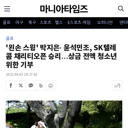
골프
야구
축구
스포츠
헬스
E스포츠·게임
오피니언
엔터
골프
'왼손 스윙' 박지은· 윤석민조, SK텔레
콤 채리티오픈 승리…상금 전액 청소년
위한 기부
2022-06-01 18:27:42