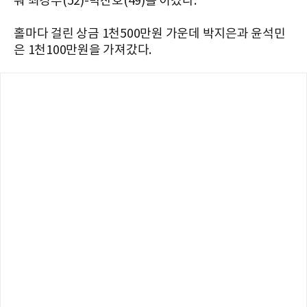
뤄 최경주(52)-박찬호(49)를 이겼다.
홀마다 걸린 상금 1천500만원 가운데 박지은과 윤석민
은 1천100만원을 가져갔다.