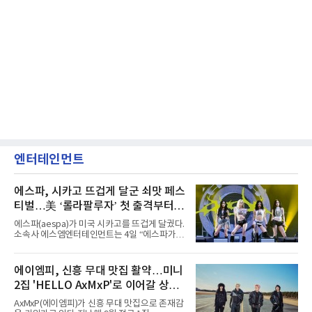
엔터테인먼트
에스파, 시카고 뜨겁게 달군 쇠맛 페스
티벌…美 ‘롤라팔루자’ 첫 출격부터
증명한 존재감
에스파(aespa)가 미국 시카고를 뜨겁게 달궜다.
소속사 에스엠엔터테인먼트는 4일 “에스파가
지난 2일(현지 시간) 미국 시카고 그랜트 파크에
서 열린 ‘롤라팔루자 시카고’(Lollapalooza
Chicago)의 알리안츠 스테이지에 올랐다”며
에이엠피, 신흥 무대 맛집 활약…미니
“총 14곡으로 구성된 세트리스트를 선사, 데뷔 7
2집 'HELLO AxMxP'로 이어갈 상승
년 차다운 노련한 무대 매너와 파워풀한 에너지
로 현장의 분위기를 압도했다”고 밝혔다.1991
세
AxMxP(에이엠피)가 신흥 무대 맛집으로 존재감
년 시작된 ‘롤라팔루자’는 8개 스테이지, 170여