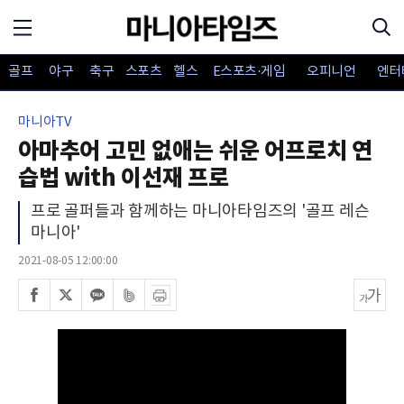
골프
야구
축구
스포츠
헬스
E스포츠·게임
오피니언
엔터
마니아TV
아마추어 고민 없애는 쉬운 어프로치 연
습법 with 이선재 프로
프로 골퍼들과 함께하는 마니아타임즈의 '골프 레슨
마니아'
2021-08-05 12:00:00