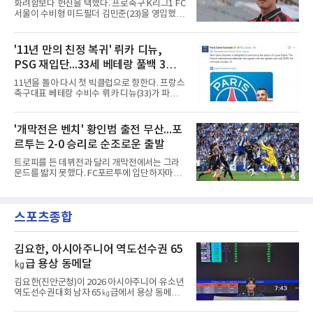
화려함보다 헌신을 택했다. 프로축구 K리그1 FC
을 벗자 팀 유니폼을 입은 코스타가 나타나는 영
서울이 수비형 미드필더 김민준(23)을 영입했다
상을 함께 올렸다. 마요르카도 이적 합의를 알리
고 10일 밝혔다.과천고와 경희대를 거친 김민준
며 코스타의 헌신과 프로 정신에 감사를 전했다.
은 대학 무대를 지나 최근 K4리그 서산 파이오니
코스타의 경력은 이렇다. 포르투갈 SC 브라가에
아FC에서 뛰었다. 180㎝의 신장을 갖춘 그에 대
'11년 만의 친정 복귀' 뤼카 디뉴,
서 프로에 데뷔한 2000년생 수비형 미드필더인
해 서울 구단은 활동량과 기동력, 중원에서 공수
그는 UD 알메리아(스페인)를 거
PSG 재입단...33세 베테랑 풀백 3년
균형을 잡아주는 플레이가 강점이라고 설명했
다.영입 배경은 감독의 축구 색깔과 맞닿아 있다.
계약
11년을 돌아 다시 첫 빅클럽으로 향한다. 프랑스
서울은 화려하지 않아도 끊임없이 움직이며 팀
축구대표 베테랑 수비수 뤼카 디뉴(33)가 파리
에 헌신하는 김민준의 플레이를 높이 샀다. 많은
생제르맹(PSG) 유니폼을 다시 입는다.PSG는
움직임과 희생을 요구하는 김기동 감독의 축구
10일(한국시간) 애스턴 빌라(잉글랜드)에서 뛰
에 부합하는 자원이라 판단하고, 현재 기량뿐 아
어온 디뉴를 재영입했다고 발표했다. 계약 기간
'개막전은 벤치' 황인범 출전 무산...포
니라 성장 가능성까지 고려해 영입을 결정했다.
은 2029년까지 3년이며, 등번호는 12번이다. 구
효과도 기대된다. K리그1
르투는 2-0 승리로 순조로운 출발
체적인 이적료는 공개되지 않았으나 영국 BBC
는 PSG가 왼쪽 풀백 디뉴의 바이아웃인 850만
트로피를 든 데뷔전과 달리 개막전에서는 그라
파운드(약 162억원)를 애스턴 빌라에 지불하기
운드를 밟지 못했다. FC포르투에 입단하자마자
로 했다고 전했다.돌아오는 길은 길었다. 프랑스
슈퍼컵 우승을 경험했던 국가대표 미드필더 황
릴에서 프로 생활을 시작한 디뉴는 2013년부터
인범(29)이 정규리그 개막전에서는 벤치를 지켰
2015년까지 두 시즌 PSG에서 뛰며 리그1 2회,
다.포르투는 10일(한국시간) 포르투갈 포르투의
프랑스컵 1회, 리그컵 2회 우승 등을 경험했다.
스포츠종합
이스타디우 두 드라강에서 열린 알베르카와의
이후 AS로마 임대와 바르셀로나(스페
2026-2027 포르투갈 프리메이라리가 1라운드
홈 경기에서 2-0으로 이겼다. 두 골 모두 페널티
킥에서 나왔다. 전반 9분 안드레 실바가 상대 골
김요한, 아시아주니어 역도선수권 65
키퍼의 반칙으로 얻은 페널티킥을 직접 성공시
㎏급 용상 동메달
켰고, 전반 44분에는 가브리 베이가가 또 한 번
의 페널티킥을 침착하게 마무리했다.이로써 지
김요한(진안군청)이 2026 아시아주니어·유소년
난 시즌 챔피언 포르투는 리그 2연패이자 통산
역도선수권대회 남자 65㎏급에서 용상 동메달
32번째 우승을 향한 첫발을 기분 좋
을 따냈다.김요한은 9일(현지시간) 우즈베키스