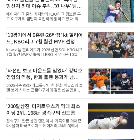
행선지 최대 이슈 부각..'윈 나우' 팀들
눈독 전망 속 1라운드 픽 외면 시각도
메이저리그 출신 최지만의 KBO리그 행보를 두
고 야구계의 셈법이 복잡하게 얽히고 있다. 최근
최지만은 KBO 퓨처스리그 울산 웨일즈에 합류
해 실전 감각을 끌어올리며 국내 팬들과 구단 관
계자들의 이목을 집중시키고 있다. 메이저리그
'19경기에서 9홈런·26타점' kt 힐리어
통산 67홈런이라는 화려한 경력을 지닌 그가 과
드, KBO리그 7월 월간 MVP 선정
연 다가오는 신인 드래프트에서 어떤 팀의 지명
을 받을지를 두고 야구계의 시선이 엇갈리고 있
kt wiz 샘 힐리어드가 2026 신한 SOL KBO리그
는 형국이다.'윈 나우' 기조의 구단들 입장에서는
7월 월간 MVP로 뽑혔다.KBO 사무국은 10일 힐
최지만의 가치가 매력적으로 다가올 수밖에 없
리어드가 기자단 투표 35표 중 22표(62.9%), 팬
다. 오랜 기간 세계 최고 무대에서 검증된 타격
투표 42만8천888표 중 7만702표(16.5%)를 얻
기술과 수준급의 선구안, 그리고 언제든 장타를
어 총점 39.67점을 기록했다고 발표했다. 팬 투
'타선만 보고 마운드를 잊었다' 강백호
터뜨릴 수 있는 파괴력은 즉시 전력감 부재에 시
표에서 22만8천406표를 얻은 삼성 라이온즈 김
달리는 팀들에게 단비 같은
영입의 역풍, 한화 불펜 붕괴가 남긴
지찬(29.48점)을 제쳤다.올 시즌 KBO리그에 데
뷔한 힐리어드는 7월 19경기에서 9홈런, 26타
뼈아픈 교훈...김범수, 한승혁, 김서
2026시즌 KBO 리그를 강타한 한화 이글스의 불
점, 장타율 0.743으로 세 부문 단독 1위에 올랐
현, 정우주, 어디에?
펜 붕괴 사태는 프로야구계에 깊은 씁쓸함을 남
고 타율 0.365, 출루율 0.413을 기록했다. 지난
기고 있다. 전년도 준우승팀이라는 타이틀을 무
달 17일 잠실 LG 트윈스전에서는 2홈런 6타점
색하게 만들 만큼, 마운드의 핵심 기둥들이 무더
으로 개인 한 경기 최다 타점 타이기록을 세웠으
기로 흔들리거나 팀을 떠났다. 화려한 타선 보강
'200탈삼진' 미저로우스키 역대 최소
며, 5월에 세운 월간 8홈런도 넘어섰다.kt 외국
뒤에 가려져 있던 투수진의 민낯이 고스란히 드
인 타자의 월간 MVP 수상은 2020년 6월 멜
이닝 2위...168㎞ 광속구의 신드롬
러난 셈이다.이번 참사의 도화선은 헐거워진 마
운드 뎁스 그 자체였다. 지난 스토브리그에서 한
광속구가 만든 삼진 행진이 새 기록으로 이어졌
화는 최대 100억 원을 투자해 거물 타자 강백호
다. 올해 미국프로야구 메이저리그(MLB)에서 시
를 전격 영입하며 타선의 파괴력을 극대화했다.
속 161㎞ 이상의 강속구 신드롬을 주도하는 우
그러나 대형 타자 수혈의 환호 속에서 마운드의
완 제이컵 미저로우스키(밀워키 브루어스)가 역
실속을 채우는 작업은 뒷전으로 밀려났다. 결과