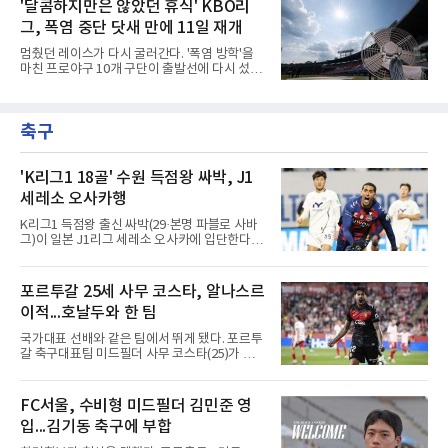
대 최소 이닝 시즌 200탈삼진 2위 기록을 세웠
'달콤하지만은 않았던 휴식' KBO리
적으로 FA 자격으로 팀을 떠난 김범수는 KIA 타
다.미저로우스키는 10일(한국시간) 미국 위스콘
이거즈로 유니폼을 갈아입
그, 폭염 중단 닷새 만에 11일 재개
신주 밀워키 아메리칸패밀리필드에서 열린 미네
소타 트윈스전에 선발로 나서 6이닝 9탈삼진 3
멈췄던 레이스가 다시 굴러간다. '폭염 방학'을
실점을 기록했다. 3회 첫 타자 앨런 로든을 헛스
마친 프로야구 10개 구단이 출발선에 다시 섰다.
윙 삼진으로 처리하며 시즌 200번째 삼진을 잡
극한 폭염으로 지난 5일 중단됐던 2026 신한
았다.기록의 무게가 남다르다. 그는 129⅓이닝
SOL KBO리그는 11일 전국 5개 구장 경기를 시
만에 200탈삼진에 도달해 밀워키 구단 최소 이
작으로 일정을 이어간다. 국제종합대회 대표 파
닝 신기록을 세웠다. MLB닷컴이 엘리어스 스포
축구
견을 제외하면 정규리그가 다른 사유로 멈춘 것
츠뷰로 자료를 인용해 소개한 바에
은 코로나19 집단 감염을 겪은 2021년 7월 이후
5년 만이자 역대 두 번째다. KBO 사무국은 더위
가 최고조에 이른 5∼9일 25경기를 전면 취소하
'K리그1 18골' 수원 득점왕 싸박, J1
고 9월 이후 일정을 다시 편성해 치르기로 했다.
세레소 오사카행
변화도 있다. 9월 6일까지 모든 경기는 요일과
상관없이 오후 7시에 시작하며, 더위가 일찍 가
K리그1 득점왕 출신 싸박(29·본명 파블로 사바
시면 경기 시간은 예전으로 돌아갈 수 있다.선수
그)이 일본 J1리그 세레소 오사카에 입단한다.세
들에게는 올해 세 번째 출발이
레소 오사카는 10일 영입을 발표했다. 시리아인
아버지와 팔레스타인인 어머니 사이에서 콜롬비
아 바랑키야에서 태어난 그는 콜롬비아·시리아
포르투갈 25세 사무 코스타, 알나스르
국적을 갖고 있다.190㎝ 신장을 활용한 플레이
이적...호날두와 한 팀
가 강점인 싸박은 데포르티보 칼리에서 데뷔해
톤델라(포르투갈), 뉴웰스 올드 보이스(아르헨
국가대표 선배와 같은 팀에서 뛰게 됐다. 포르투
티나)를 거쳐 2025년 수원FC에 합류했다. 지난
갈 축구대표팀 미드필더 사무 코스타(25)가 사
해 플레이오프 2경기(1골)를 포함해 리그 36경
우디아라비아 프로축구 알나스르로 이적해 크리
기 18골 2도움으로 득점왕과 K리그1 베스트11
스티아누 호날두와 함께한다.사우디 프로리그
공격수에 올랐다.수원FC의 K리그2 강등 이후 올
디펜딩 챔피언 알나스르는 9일(현지시간) 스페
FC서울, 수비형 미드필더 김민준 영
해는 리비아 1부 알아흘리 트리폴리에서 뛰었
인 라리가 마요르카에서 코스타를 영입했다고
다. 2024년부터 시리아 국가대표로
입...김기동 축구에 부합
발표했다. 구단은 사회관계망서비스(SNS)에 여
정이 시작된다며, 전투에서 승리한 기사가 갑옷