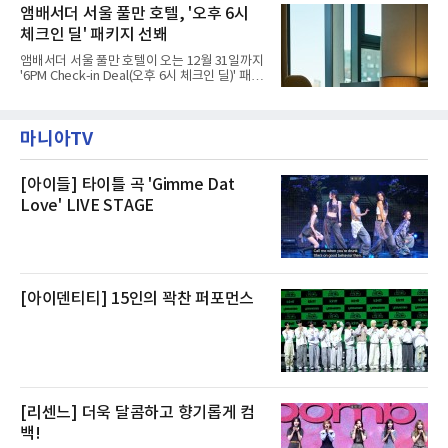
고, 2023년 같은 물류센터에서 발생한 화재에
앰배서더 서울 풀만 호텔, '오후 6시
민들의 호응 속에 CFS는 즉시 행동에 나섰다. 지
대해서도 쿠팡 입주 전 공사 과정에서 벌어진 일
난 28일 오후 전문 청소업체와
체크인 딜' 패키지 선봬
이라며 선을 그었다.쿠팡은 21일 인천 물류센터
내부에서 불이 타는 냄새가 났다는 의혹과 관련
앰배서더 서울 풀만 호텔이 오는 12월 31일까지
해 “사실무근”이라는 입장을 밝혔다.회사 측은
'6PM Check-in Deal(오후 6시 체크인 딜)' 패키
“인근에서 지난 15일 다른 회사에서 발생한 대
지를 선보인다.이번 패키지는 오후 6시 체크인
형 화재 연기가 인입돼 즉시 방재팀이 조사한 결
으로 여유로운 저녁 시간부터 호텔 스테이를 시
과 일산화탄소가 미검출됐고, 내부 문제가 아닌
작할 수 있도록 준비됐다.앰배서더 서울 풀만 호
것으로 확인됐다”고 설명했다.이어 “정확한 화
마니아TV
텔 측은 “퇴근 후 또는 주말 도심 속에서 짧지만
재 원인은 추후 조사될
온전한 휴식을 원하는 고객들에게 특별한 경험
을 제공한다”고 밝혔다.패키지는 디럭스와 이그
제큐티브 두 가지 타입으로 구성된다. 디럭스 패
[아이들] 타이틀 곡 'Gimme Dat
키지는 객실 1박(룸 온리)으로 심플한 호캉스를
Love' LIVE STAGE
즐길 수 있으며, 이그제큐티브 패키지는 객실 1
박과 함께 클럽 앰배서더 라운지 2인 이용, 웰니
스 센터 사우나 2인 이용 혜택이 포함된다.특히
클럽 앰배서더 라운지
[아이덴티티] 15인의 꽉찬 퍼포먼스
[리센느] 더욱 달콤하고 향기롭게 컴
백!