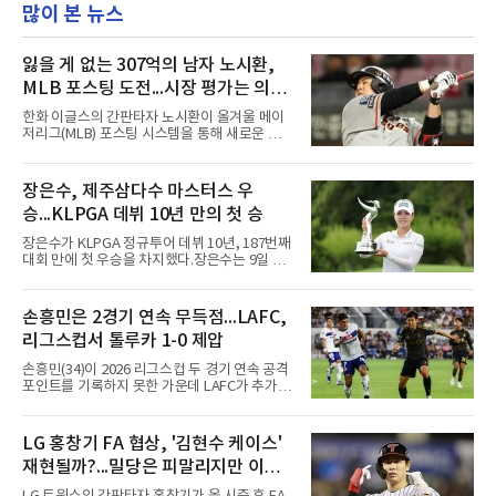
많이 본 뉴스
잃을 게 없는 307억의 남자 노시환,
MLB 포스팅 도전...시장 평가는 의외
일 수 있어
한화 이글스의 간판타자 노시환이 올겨울 메이
저리그(MLB) 포스팅 시스템을 통해 새로운 도전
에 나선다.노시환은 11년 총액 307억 원이라는
KBO리그 사상 초유의 비FA 다년 계약을 체결하
면서 동시에 해외 진출 가능성을 열어두는 조항
장은수, 제주삼다수 마스터스 우
을 포함했다. 국내에서 이미 최고 수준의 대우와
승...KLPGA 데뷔 10년 만의 첫 승
확실한 입지를 확보한 만큼, 이번 메이저리그 도
전은 생존을 건 승부수가 아니다.오히려 잃을 것
장은수가 KLPGA 정규투어 데뷔 10년, 187번째
이 없는 도전에 가깝다. 노시환은 이미 KBO리그
대회 만에 첫 우승을 차지했다.장은수는 9일 제
에서 연평균 약 28억 원에 달하는 대형 계약과
주도 서귀포시 테디밸리 골프앤리조트(파72)에
한화의 프랜차이즈 스타라는 지위를 얻었다. 만
서 열린 제주삼다수 마스터스(총상금 10억원)
약 MLB 구단들의 평가가 기대에 미치지 못하더
최종 4라운드에서 보기 없이 버디 3개를 잡아 합
손흥민은 2경기 연속 무득점...LAFC,
라도 돌아올 곳이 확실하다.그렇다고 포스팅 도
계 14언더파 274타를 기록했다. 13언더파 275
전의 의미가 작아지는 것은 아
리그스컵서 톨루카 1-0 제압
타 공동 2위 강채연, 문정민을 1타 차로 제치고
우승 상금 1억8천만원을 받았다.2017년 신인왕
손흥민(34)이 2026 리그스컵 두 경기 연속 공격
출신인 그는 상비군과 국가대표를 거쳤지만
포인트를 기록하지 못한 가운데 LAFC가 추가시
2020시즌 이후 세 차례 정규투어 출전권을 잃고
간 결승골로 승리했다.손흥민은 9일 낮(한국시
드림투어를 병행했다.1타 뒤진 공동 2위로 출발
간) 미국 로스앤젤레스 BMO 스타디움에서 열린
한 장은수는 15번 홀까지 강채연과 동타를 이루
멕시코 리가 MX 톨루카와의 조별리그 2차전에
LG 홍창기 FA 협상, '김현수 케이스'
다 16번 홀(파4)에서 두 번째 샷을 홀 3ｍ에 붙여
최전방 공격수로 선발 출전했으나 슈팅 없이 후
버디를 잡고 단독 선두에 나섰다
재현될까?...밀당은 피말리지만 이적
반 23분 주드 테리와 교체됐다. 북중미 월드컵
이후 MLS 4경기 연속 골을 넣었던 그는 지난 6
가능성은 낮아