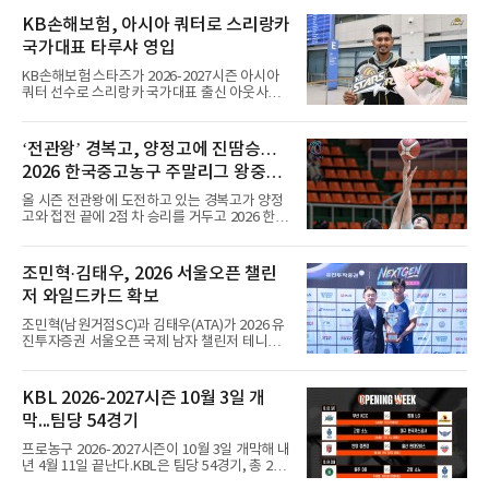
탄 타슈켄트에서 열린 경기에서 용상 156㎏으
로 3위에 올랐다. 인상은 123㎏으로 8위였고, 합
KB손해보험, 아시아 쿼터로 스리랑카
계 279㎏을 기록해 종합 5위로 대회를 마쳤다.
국가대표 타루샤 영입
우승은 인상 134㎏, 용상 157㎏, 합계 291㎏으
로 세 부문을 석권한 베트남의 호앙 상 탁이 차지
KB손해보험 스타즈가 2026-2027시즌 아시아
했다. 인도의 마하라잔 아루무가판디안이 합계
쿼터 선수로 스리랑카 국가대표 출신 아웃사이
285㎏(인상 128㎏·용상 157㎏)으로 2위, 카자
드 히터 타루샤 차메스(24·등록명 타루샤)를 영
흐스탄의 베이바리스 예르세이트가 합계 281㎏
입했다.타루샤는 국가대표팀 일정을 마치고 10
(인상 129㎏·용상 152㎏)으로 3위를 기록했다.
일 인천국제공항으로 입국했다. 스리랑카 대표
‘전관왕’ 경복고, 양정고에 진땀승…
팀 주전 공격수인 그는 195㎝ 신장과 탄력을 바
2026 한국중고농구 주말리그 왕중왕
탕으로 높은 스파이크 타점과 블로킹 능력을 갖
췄다는 평가를 받는다. 지난 7월 파키스탄에서
전 8강 진출
올 시즌 전관왕에 도전하고 있는 경복고가 양정
열린 CAVA 챔피언스컵에서는 팀을 3위로 이끌
고와 접전 끝에 2점 차 승리를 거두고 2026 한국
며 베스트 윙 스파이커상을 받았다.구단 관계자
중고농구 주말리그 왕중왕전 8강에 진출했다.경
는 공격력과 기본기를 모두 갖춘 선수로, 공격
복고는 10일 전남 해남 우슬체육관에서 열린 대
옵션을 다양하게 운영하고 전력을 강화하는 데
회 남고부 16강전에서 송영훈이 29점을 몰아넣
조민혁·김태우, 2026 서울오픈 챌린
도움이 될 것으로 보고 영입했다고 밝혔다.타루
는 맹활약을 펼친 데 힘입어 양정고를 76-74로
샤는 KB스타즈 합류가 기쁘다며, V리그
저 와일드카드 확보
물리쳤다.이로써 8강에 오른 경복고는 계성고를
82-56으로 꺾고 올라온 인헌고와 4강 진출을 놓
조민혁(남원거점SC)과 김태우(ATA)가 2026 유
고 맞붙게 됐다.경복고는 경기 초반부터 양정고
진투자증권 서울오픈 국제 남자 챌린저 테니스
의 적극적인 공세에 고전했다. 1쿼터를 23-23으
대회 와일드카드를 확보했다.서울오픈 조직위원
로 팽팽하게 마친 경복고는 2쿼터 들어 조금씩
회는 10일 조민혁이 본선, 김태우가 예선 와일드
주도권을 잡으며 전반을 43-39로 앞선 채 마쳤
카드를 받았다고 밝혔다. 두 선수는 지난 3일부
KBL 2026-2027시즌 10월 3일 개
다.하지만 후반 들어 양정고의 거센 반격에 밀리
터 7일까지 서울 해비치 강동 테니스클럽에서
면서 경복고는 승리를 장담할
막...팀당 54경기
열린 유진투자증권 넥스트젠 인비테이셔널 로드
투 서울오픈 결승에 진출해 출전권을 얻었
프로농구 2026-2027시즌이 10월 3일 개막해 내
다.2009년생 조민혁은 결승에서 동갑내기 김태
년 4월 11일 끝난다.KBL은 팀당 54경기, 총 270
우를 2-0(6-3 6-3)으로 꺾고 우승해 상금 500만
경기 일정을 10일 발표했다. 평일 1경기, 주말 3