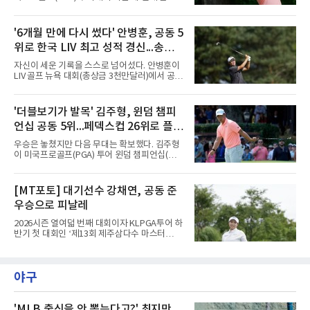
롯데스카이힐 부여CC (SKY/HILL)다.총 80명의
을 달성한 김주형이 1년 5개월 만에 세계랭킹 30
선수가 1라운드에 출전했으며, 컷오프를 통해
위에 복귀했다.김주형은 10일(한국시간) 발표된
60명의 선수가 메이저 퀸 자리를 놓고 최종라운
남자 골프 세계랭킹에서 지난주보다 3계단 오른
'6개월 만에 다시 썼다' 안병훈, 공동 5
드 각축전을 치렀다.이진경은 1라운드 초반 주
30위에 이름을 올렸다. 이날 미국 노스캐롤라이
춤했지만 후반 홀에서 맹타를 퍼부으며
위로 한국 LIV 최고 성적 경신...송영한
나주 그린즈버러의 세지필드 컨트리클럽(파70)
에서 끝난 윈덤 챔피언십에서 최종 합계 15언더
도 톱10
자신이 세운 기록을 스스로 넘어섰다. 안병훈이
파 265타로 공동 5위에 오른 결과다. 지난해 3월
LIV 골프 뉴욕 대회(총상금 3천만달러)에서 공동
이후 처음으로 30위권에 들었다.반등의 폭이 컸
5위에 올라 한국 선수 최고 성적을 경신했다.안
다. 한동안 슬럼프에 빠졌던 그는 세계랭킹이 줄
병훈은 10일(한국시간) 미국 뉴저지주 베드민스
곧 내려가 올해 6월 1일 끝난 찰스 슈와브 챌린
터의 트럼프 내셔널 골프 클럽 베드민스터(파
'더블보기가 발목' 김주형, 윈덤 챔피
지 이후 150위까지 떨어진 바 있다. 그러나 6월
71)에서 열린 최종 4라운드에서 버디 5개와 보
US오픈 3위로 부활의 신호
언십 공동 5위...페덱스컵 26위로 플레
기 3개를 묶어 2언더파 69타를 쳤다. 최종 합계
7언더파 277타로 5위, 우승자 호아킨 니만(칠레
이오프행
우승은 놓쳤지만 다음 무대는 확보했다. 김주형
·16언더파 268타)과는 9타 차였다.기록의 의미
이 미국프로골프(PGA) 투어 윈덤 챔피언십(총
가 크다. 올해 LIV 골프로 이적해 새로 만들어진
상금 850만달러)을 공동 5위로 마쳤다.김주형은
팀 '코리안 골프클럽'의 주장을 맡은 안병훈은 시
10일(한국시간) 미국 노스캐롤라이나주 그린즈
즌 개막전이던 2월 사우디아라비아 대회 공동 9
버러의 세지필드 컨트리클럽(파70)에서 열린 최
[MT포토] 대기선수 강채연, 공동 준
위를 뛰어넘는 최고 성적을 냈다. 당시 그는
종 4라운드에서 버디 3개를 잡았으나 보기 1개
2022년 출범한 LIV 골프에서
우승으로 피날레
와 더블보기 1개가 나오며 이븐파 70타에 그쳤
다. 최종 합계 15언더파 265타로 해리 홀(잉글랜
2026시즌 열여덟 번째 대회이자 KLPGA투어 하
드)과 공동 5위였다. 우승자 마이클 브레넌(미국
반기 첫 대회인 ‘제13회 제주삼다수 마스터
·22언더파 258타)과는 7타 차다.기회는 있었다.
스’(총상금 10억 원, 우승상금 1억 8천만 원)가
지난달 제네시스 스코틀랜드 오픈 우승으로 33
제주도 서귀포시에 위치한 테디밸리 골프앤리조
개월의 공백을 깼던 김주형은 3라운드까지 선두
트(파72/6,767야드)에서 열렸다.9일 최종라운
에 1타 뒤진 3위로 시즌 2승을 노렸다. 그러나 마
야구
드 경기가 펼쳐졌다.강채연이 18번 홀에서 경기
지막 날 타수를 줄이지 못하며
하고 있다.
'MLB 출신을 안 뽑는다고?' 최지만