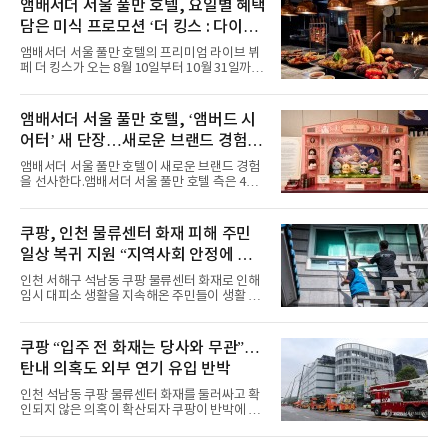
력을 앞세워 매 무대 색다른 볼거리를 선사했다.
앰배서더 서울 풀만 호텔, 요일별 혜택
특히 화사한 파스텔 톤의 비치웨어부터 청량한
담은 미식 프로모션 ‘더 킹스 : 다이닝
마린룩, 햇살 아래 반짝이는 물결을 연상시키는
프리빌리지즈’ 선봬
스커트, 강렬한 붉은 계열의 스타일링까지 각기
앰배서더 서울 풀만 호텔의 프리미엄 라이브 뷔
다른 매력을 선보였다. 브브걸은 다채로운 여름
페 더 킹스가 오는 8월 10일부터 10월 31일까지
패션을 완벽하게 소화하며 보
특별 프로모션 ‘더 킹스 : 다이닝 프리빌리지
즈’를 선보인다.앰배서더 서울 풀만 호텔 측은
“요일마다 다른 즐거움과 한층 깊어진 미식의 여
앰배서더 서울 풀만 호텔, ‘앰버드 시
유를 경험할 수 있도록 기획했다”고 밝혔다.먼저
어터’ 새 단장…새로운 브랜드 경험 선
월요일과 화요일에는 한 주의 문을 여는 여유로
운 식사를 테마로 다양한 혜택이 마련된다. 런치
사
앰배서더 서울 풀만 호텔이 새로운 브랜드 경험
이용 시 성인 5인 이상 사전 예약 고객에게 성인
을 선사한다.앰배서더 서울 풀만 호텔 측은 4일
1인 무료 혜택을 제공하며, 디너 이용 시에는 성
“호텔 공식 마스코트 앰버드(Ambird)의 새로운
인 2인 이상 사전 예약 고객에게 소인 1인 무료
이야기를 담은 인형 극장 콘셉트의 공간 ‘앰버드
혜택을 제공한다.수요일 런치에는 사전 예약한
시어터(Ambird Theater)’를 새롭게 선보인
쿠팡, 인천 물류센터 화재 피해 주민
유료 회원 고객을 대상으로 5% 추가 할인 또는
다”고 밝혔다.앰배서더 서울 풀만 호텔은 로비
바우처 1매 추가
일상 복귀 지원 “지역사회 안정에 총
한편에 마련된 앰버드 존을 통해 앰버드의 세계
관을 소개해왔다. 앰버드 존은 앰버드가 우주여
력”
인천 서해구 석남동 쿠팡 물류센터 화재로 인해
행 중 수집한 다양한 굿즈를 전시한 '앰버드 플래
임시 대피소 생활을 지속해온 주민들이 생활 터
닛(Ambird Planet)과 계절별 플라워 연출로 사
전으로 돌아갈 수 있는 계기가 마련됐다. 쿠팡풀
랑받아온 ‘앰버드 가든(Ambird Garden)’으로
필먼트서비스(CFS)가 지난 28일부터 화재 피해
구성되어 있다.새 단장한 앰버드 시어터는 오페
주민을 대상으로 전문 출장 청소서비스 지원에
쿠팡 “입주 전 화재는 당사와 무관”…
라 극장을 모티브로 한 데코레이션으로 구성됐
나섬으로써 본격적인 지역사회 복구 작업이 시
다. 무대 공간 및 티켓 박스
탄내 의혹도 외부 연기 유입 반박
작된 것이다.대피소 주민 중심 청소 접수, 첫날
부터 2가구 지원 완료CFS는 신현초등학교, 신
인천 석남동 쿠팡 물류센터 화재를 둘러싸고 확
현북초등학교, 신현여자중학교 등 인천 서해구
인되지 않은 의혹이 확산되자 쿠팡이 반박에 나
관내 임시 대피소 3곳에서 체류해온 화재 피해
섰다. 화재 전 센터 내부에서 탄내가 났다는 주장
주민들을 대상으로 출장 청소업체 요청 접수를
에 대해서는 외부 화재 연기 유입이라고 설명했
시작했다. 현장에서 극심한 피해를 입은 지역 주