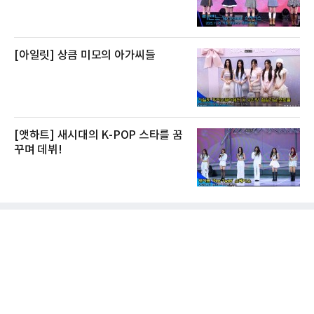
[아일릿] 상큼 미모의 아가씨들
[앳하트] 새시대의 K-POP 스타를 꿈
꾸며 데뷔!