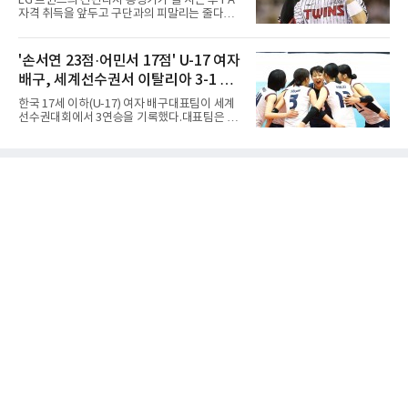
LG 트윈스의 간판타자 홍창기가 올 시즌 후 FA
일 치바스 과달라하라전에 이어 침묵했다.전반
자격 취득을 앞두고 구단과의 피말리는 줄다리
1분 다비드 마르티네스가 얻은 페널티킥은 비디
기를 예고하고 있다. 과거 팀의 핵심 자원이었던
오 판독으로 취소됐고, 전반 34분 드니 부앙가의
김현수가 FA 시장에서 이적했던 충격적인 선례
슈팅은 골키퍼에게 막혔다. 승부는 후반 46분 제
가 소환되면서 벌써부터 팬들의 이목이 집중되
'손서연 23점·어민서 17점' U-17 여자
이컵 샤펠버그의 크로스가 걷혀 나오자 에디 세
는 양상이다.다만 이번 협상은 과거 김현수 케이
구라가 페널티아크 왼쪽에서 오
배구, 세계선수권서 이탈리아 3-1 완
스와는 판이하게 다른 환경 속에서 전개될 것으
로 보인다. 선수 측과 구단 간의 시각 차이가 팽
파...조별리그 3연승
한국 17세 이하(U-17) 여자 배구대표팀이 세계
팽히 맞서며 내부 협상 과정은 극심한 진통을 겪
선수권대회에서 3연승을 기록했다.대표팀은 9
을 가능성이 크지만, 시장 외부에서 불어오는 변
일(한국시간) 칠레 로스안데스에서 열린 2026
수는 제한적일 것이라는 분석이 지배적이다.홍
FIVB U-17 여자 세계선수권대회 조별리그 D조
창기는 지난 2025년 불의의 무릎 부상으로 전력
3차전에서 이탈리아를 3-1(25-14 25-19 13-25
에서 이탈하는 아픔을 겪었고, 이어진 2026시즌
25-20)로 꺾었다. 푸에르토리코, 대만에 이은 3
초중반에도 실전 감각 회복
연승으로 승점 9를 쌓아 조 1위에 올랐다. 24개
팀이 6개 팀씩 4개 조로 나뉘어 조별리그를 치르
며 각 조 상위 4개 팀이 16강에 진출한다.지난해
U-16 아시아선수권 우승으로 처음 이 대회에 나
선 대표팀은 3경기 연속 한 세트만 내줬다. 이날
도 1, 2세트를 잡은 뒤 3세트를 내줬으나 4세트
종반 점수 차를 벌려 승점 3을 챙겼다.블로킹은
7-16으로 밀렸지만 한국보다