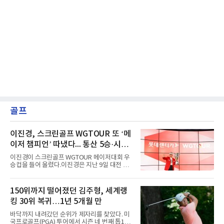
골프
이진경, 스크린골프 WGTOUR 또 ‘메
이저 챔피언’ 따냈다... 통산 5승·시즌
3승 달성
이진경이 스크린골프 WGTOUR 메이저대회 우
승컵을 들어 올렸다.이진경은 지난 9일 대전 골
프존조이마루 경기장에서 열린 ‘2026 롯데렌터
카 WGTOUR’ 6차 메이저대회 결선에서 1라운
드 9언더파, 2라운드 8언더파 최종합계 17언더
150위까지 떨어졌던 김주형, 세계랭
파를 기록하며 시즌 세 번째 우승을 따냈다.경기
킹 30위 복귀…1년 5개월 만
는 투비전NX플러스 투어 모드에서 하루 동안 2
라운드 36홀 스트로크 플레이로 치러졌다. 코스
바닥까지 내려갔던 순위가 제자리를 찾았다. 미
는 골프존 코스 난도 별 3개, 그린 난도 별 4개의
국프로골프(PGA) 투어에서 시즌 네 번째 톱10