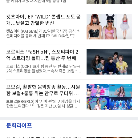
을 키워가고 있다.지난해 9월 정규 1집
팀의 아티스트와 40만 명 이상의 관객이 운집하
'AxMxP'를 발매하며 가요계에 정식 출격한
는 북미 최대 규모의 페스티벌이다.올해 ‘롤라팔
AxMxP는 데뷔 전부터 버스킹과 각종 페스티벌,
루자 시카고’에는 에스파 외에도 제니, 아이들,
공연 무대에 오르며 실전 경험을 쌓아왔다.이들
캣츠아이, EP ‘WILD’ 콘셉트 포토 공
코르티스 등 K팝 스타들이 출연진 명단에 이름
은 소속사 패밀리 콘서트를 비롯해 '뷰티풀 민트
을 올렸다.이날 에스파는
개…낯설고 강렬한 변신
라이프 2025', '2025 부산국제록페스티벌' 등 대
형 무대에 잇달아 출연해 당찬 에너지와 풋풋한
캣츠아이(KATSEYE)가 31일(한국시간) 공식 소
매력으로 음악팬들의 눈도장을 찍었다.이후
셜미디어를 통해 세 번째 EP ‘WILD(와일드)’의
AxMxP는 '카운트다운 판타지 2025-2026',
콘셉트 포토와 트랙리스트를 공개했다.‘Wild
'PEAKBOX 2025 vol.2 : 사랑·청춘·행복', '2025
heart(와일드 하트)’라는 제목이 붙은 콘셉트 포
Someday Christmas - 부산' 등 무대를 통해 안
토에는 멤버들의 본능적이고 야성적인 면모가
코르티스 ‘FaSHioN’, 스포티파이 2
정적인 실력을 입증했고, 올해 '2026 어썸뮤직
강렬하게 담겼다. 짙은 아이섀도와 푸른빛·금빛·
페스티벌', '뷰티풀 민트 라이프 2026', '2026
억 스트리밍 돌파…팀 통산 두 번째
붉은빛의 컬러 렌즈가 비현실적인 분위기를 자
아내고, 여러 원색이 불규칙하게 뒤섞인 멀티컬
코르티스(CORTIS)가 팀 통산 두 번째로 단일곡
러 헤어와 과감한 블루·블랙 립 메이크업이 낯설
2억 스트리밍을 달성했다.소속사 측은 29일 “코
고도 매혹적인 비주얼을 완성했다.스타일링 역
르티스의 데뷔 앨범 수록곡 ‘FaSHioN’이 글로
시 파격적이다. 스터드와 망사, 코르셋, 풍성한
벌 오디오·음원 스트리밍 플랫폼 스포티파이에
레이스 등 언뜻 어울리지 않을 듯한 소재와 실루
서 27일 자로 누적 재생 수 2억 회를 돌파했
브브걸, 활발한 음악방송 활동…시원
엣을 거침없이 결합했다. 멤버들은 각기 다른 개
다”고 밝혔다.곡이 발표된 지 약 10개월 만이다.
성을 살린 스타일링을 선
한 보컬+통통 튀는 안무로 무더위 사
팀의 첫 번째 2억 스트리밍 곡은 동일 음반에 수
록된 ‘GO!’다. 이 노래는 공개 약 9개월 만인 지
냥
브브걸(BBGIRLS)이 ‘서머 퀸’의 존재감을 다시
난달 26일 자에 2억 고지를 밟았다. 이는 최근 5
한번 보여줬다.브브걸은 지난 16일 새 싱글
년 내 데뷔한 보이그룹의 곡 중 최단기 2억 달성
'BODY WAVE'(바디 웨이브)를 발매하고 각종 음
이며 ‘FaSHioN’이 그 다음이다.코르티스는 평
악방송에 출연했다.브브걸은 컴백 이후 Mnet
소 관심이 많은 ‘패션’을 소재로 곡을 공동 창작
'엠카운트다운'을 시작으로 KBS2 '뮤직뱅크',
했다. “내 티, 5 bucks 바지는, 만원” 등 멤버들
문화라이프
MBC '쇼! 음악중심', SBS '인기가요' 등 주요 음
의 라이프 스타일
악방송 무대에 올라 화려한 퍼포먼스를 펼쳤다.
시원한 에너지와 안정적인 라이브, 통통 튀는 매