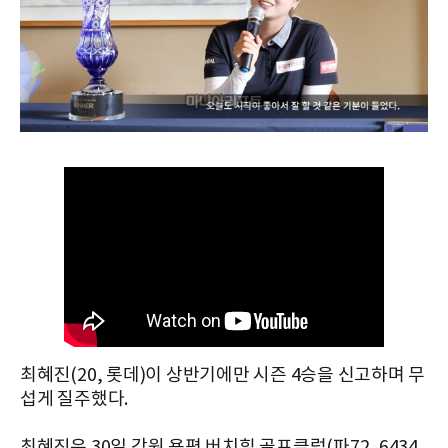
최혜진(20, 롯데)이 상반기에만 시즌 4승을 신고하며 무
섭게 질주했다.
최혜진은
30일 강원 용평 버치힐 골프클럽(파72, 6434