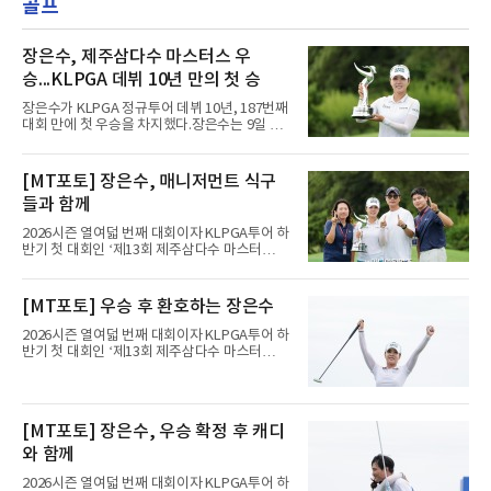
골프
장은수, 제주삼다수 마스터스 우
승...KLPGA 데뷔 10년 만의 첫 승
장은수가 KLPGA 정규투어 데뷔 10년, 187번째
대회 만에 첫 우승을 차지했다.장은수는 9일 제
주도 서귀포시 테디밸리 골프앤리조트(파72)에
서 열린 제주삼다수 마스터스(총상금 10억원)
최종 4라운드에서 보기 없이 버디 3개를 잡아 합
[MT포토] 장은수, 매니저먼트 식구
계 14언더파 274타를 기록했다. 13언더파 275
들과 함께
타 공동 2위 강채연, 문정민을 1타 차로 제치고
우승 상금 1억8천만원을 받았다.2017년 신인왕
2026시즌 열여덟 번째 대회이자 KLPGA투어 하
출신인 그는 상비군과 국가대표를 거쳤지만
반기 첫 대회인 ‘제13회 제주삼다수 마스터
2020시즌 이후 세 차례 정규투어 출전권을 잃고
스’(총상금 10억 원, 우승상금 1억 8천만 원)가
드림투어를 병행했다.1타 뒤진 공동 2위로 출발
제주도 서귀포시에 위치한 테디밸리 골프앤리조
한 장은수는 15번 홀까지 강채연과 동타를 이루
트(파72/6,767야드)에서 열리고 있다.9일 현재
[MT포토] 우승 후 환호하는 장은수
다 16번 홀(파4)에서 두 번째 샷을 홀 3ｍ에 붙여
최종라운드 경기가 펼쳐지고 있다.장은수가 18
버디를 잡고 단독 선두에 나섰다
번 홀에서 진행된 시상식에서 포즈를 취하고 있
2026시즌 열여덟 번째 대회이자 KLPGA투어 하
다.
반기 첫 대회인 ‘제13회 제주삼다수 마스터
스’(총상금 10억 원, 우승상금 1억 8천만 원)가
제주도 서귀포시에 위치한 테디밸리 골프앤리조
트(파72/6,767야드)에서 열리고 있다.9일 현재
최종라운드 경기가 펼쳐지고 있다.장은수가 18
[MT포토] 장은수, 우승 확정 후 캐디
번 홀에서 진행된 시상식에서 포즈를 취하고 있
다.
와 함께
2026시즌 열여덟 번째 대회이자 KLPGA투어 하