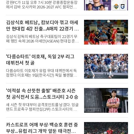
약 MLB 구단들의 평가가 기대에 미치지 못하더
강원FC가 11일 오후 7시 30분 강릉종합운동장
라도 돌아올 곳이 확실하다.그렇다고 포스팅 도
에서 감바 오사카와 2026-2027 AFC 챔피언스
전의 의미가 작아지는 것은 아
리그 엘리트(ACLE) 예선 플레이오프를 치른다.
승자는 ACLE 본선에 오르고 패자는 2부 격 대회
인 AFC 챔피언스리그2(ACL2)로 향한다. 강원은
김상식호 베트남, 캄보디아 꺾고 아세
2024시즌 K리그1 준우승 자격으로 나선 지난 시
안 현대컵 4강 진출...A매치 22경기 무
즌 ACLE에서 창단 첫 아시아 무대를 경험하며
16강에 진출했고, 2025시즌 리그 5위로 이번 출
패 질주
김상식 감독의 베트남 축구대표팀이 22경기 무
전권을 얻었다.감바 오사카는 2025-2026시즌
패 행진 속에 2026 아세안(ASEAN) 현대컵 준결
ACL2 결승에서 크리스티아누 호날두의 소속팀
승에 올랐다.베트남은 7일(한국시간) 하노이 미
알나스르를 2-0으로 꺾은 우승팀이다. 지난 7일
딘 국립경기장에서 열린 캄보디아와의 조별리그
J리그 개막전에서 우라와 레즈를 4-3으로 이겨
A조 4차전에서 응우옌 딘 박의 2골과 상대 자책
'다름슈타트' 이호재, 독일 2부 리그
기세도 좋다.최근 리그 2연패로 상승세가 끊긴
골을 묶어 3-1로 이겼다. 3승 1무 승점 10으로
강원은 이번 승리로 반등을 노린다. 김대
데뷔전서 첫 골
싱가포르(승점 8)를 제치고 조 1위를 차지했고,
A매치 연속 무패는 22경기(19승 3무)로 늘렸다.
다름슈타트 이호재가 유럽 무대 데뷔전에서 득
종전 자국 기록은 18경기였다.2년마다 열리는
점했다.이호재는 9일(한국시간) 독일 뵐렌팔토
현대컵은 '동남아의 월드컵'으로 불리며, 스즈키
어 경기장에서 열린 홀슈타인 킬과의 2026-
컵·미쓰비시컵을 거쳐 30주년을 맞아 타이틀 스
2027시즌 2.분데스리가(2부) 개막전에서 0-2로
폰서가 바뀌었다. 2024년 우승팀 베트남은 2연
뒤진 후반 추격골을 넣었다. 후반 15분 핀 라켄
'이적설 속 산뜻한 출발' 배준호 시즌
패와 통산 4번째 우승을 노린다.준결승 상대 말
마허와 교체 투입된 그는 후반 31분 페널티지역
레이시아는 8일 필리핀을 1-0
첫 공식전서 도움...스토크시티 2-0 승
오른쪽에서 카이 클레피시의 패스를 받아 오른
발 슈팅으로 마무리했다.다름슈타트는 후반 41
새 시즌 첫 무대부터 공격포인트를 남겼다. 잉글
분 알렉산다르 부코티치의 동점골로 승점 1을
랜드 프로축구 챔피언십(2부) 스토크시티의 배
챙겼다. 홀슈타인 킬은 전반 8분 기예르모 발지,
준호가 시즌 첫 공식전에서 도움을 올렸다.배준
전반 42분 필 하레스의 골로 앞섰으나 2-2 무승
호는 9일(한국시간) 영국 스토크온트렌트의 베
부에 그쳤다.2000년생 이호재는 191㎝ 신장을
트365 스타디움에서 열린 올덤 애슬레틱(4부)과
카스트로프 어깨 부상·백승호 훈련 중
활용한 제공권과 문전 슈팅이 강점인 정통 스트
의 2026-2027시즌 잉글랜드 풋볼리그컵(EFL
라이커로, K리그1 포항 스틸러스에서
부상...유럽 리그 개막 앞둔 태극전사
컵) 1라운드에서 팀의 2-0 승리에 쐐기를 박는