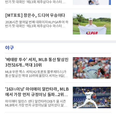
반기 첫 대회인 ‘제13회 제주삼다수 마스터
스’(총상금 10억 원, 우승상금 1억 8천만 원)가
제주도 서귀포시에 위치한 테디밸리 골프앤리조
트(파72/6,767야드)에서 열리고 있다.9일 현재
[MT포토] 장은수, 드디어 우승이다
최종라운드 경기가 펼쳐지고 있다.장은수가 18
번 홀에서 진행된 시상식에서 포즈를 취하고 있
2026시즌 열여덟 번째 대회이자 KLPGA투어 하
다.
반기 첫 대회인 ‘제13회 제주삼다수 마스터
스’(총상금 10억 원, 우승상금 1억 8천만 원)가
제주도 서귀포시에 위치한 테디밸리 골프앤리조
트(파72/6,767야드)에서 열리고 있다.9일 현재
최종라운드 경기가 펼쳐지고 있다.장은수가 18
번 홀에서 진행된 시상식에서 포즈를 취하고 있
야구
다.
'베테랑 투수' 셔저, MLB 통산 탈삼진
3천516개...역대 10위
MLB 우완 맥스 셔저(42·토론토 블루제이스)가
통산 탈삼진 역대 10위에 올랐다.셔저는 9일(한
국시간) 미국 필라델피아 시티즌스뱅크파크에
서 열린 필라델피아 필리스와의 원정 경기에 선
발 등판해 5⅓이닝 4탈삼진을 기록, 통산 3천
'163⅔이닝' 마이애미 알칸타라, MLB
516개를 쌓아 월터 존슨(3천515개)을 1개 차로
에서 가장 먼저 규정이닝 돌파...2위와
제쳤다.이 부문 1위는 놀런 라이언(5천714개)이
며 랜디 존슨(4천875개), 로저 클레먼스(4천672
14이닝 차
마이애미 말린스 샌디 알칸타라(30)가 올 시즌
개), 스티브 칼턴(4천136개)이 뒤를 잇는다.현역
MLB에서 가장 먼저 규정이닝을 넘어섰다.알칸
중에서는 올 시즌 후 은퇴하는 통산 8위 저스틴
타라는 9일(한국시간) 미국 마이애미 론디포파
벌랜더(디트로이트 타이거스·266승·3천554탈
크에서 열린 로스앤젤레스 에인절스전에 선발
삼진)에 이어 222승의 셔저가 다승과 탈삼진 모