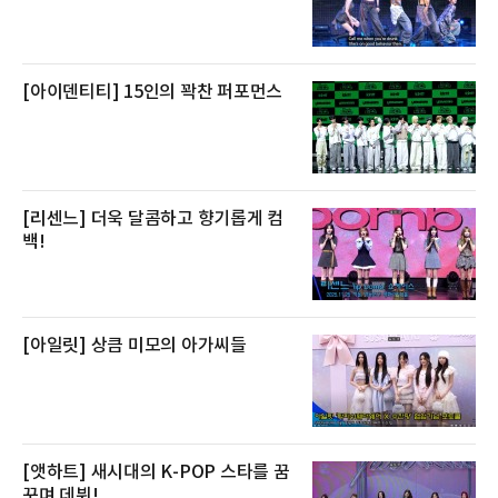
박과 함께 클럽 앰배서더 라운지 2인 이용, 웰니
스 센터 사우나 2인 이용 혜택이 포함된다.특히
클럽 앰배서더 라운지
[아이덴티티] 15인의 꽉찬 퍼포먼스
[리센느] 더욱 달콤하고 향기롭게 컴
백!
[아일릿] 상큼 미모의 아가씨들
[앳하트] 새시대의 K-POP 스타를 꿈
꾸며 데뷔!