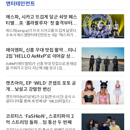
엔터테인먼트
에스파, 시카고 뜨겁게 달군 쇠맛 페스
티벌…美 ‘롤라팔루자’ 첫 출격부터
증명한 존재감
에스파(aespa)가 미국 시카고를 뜨겁게 달궜다.
소속사 에스엠엔터테인먼트는 4일 “에스파가
지난 2일(현지 시간) 미국 시카고 그랜트 파크에
서 열린 ‘롤라팔루자 시카고’(Lollapalooza
Chicago)의 알리안츠 스테이지에 올랐다”며
에이엠피, 신흥 무대 맛집 활약…미니
“총 14곡으로 구성된 세트리스트를 선사, 데뷔 7
2집 'HELLO AxMxP'로 이어갈 상승
년 차다운 노련한 무대 매너와 파워풀한 에너지
로 현장의 분위기를 압도했다”고 밝혔다.1991
세
AxMxP(에이엠피)가 신흥 무대 맛집으로 존재감
년 시작된 ‘롤라팔루자’는 8개 스테이지, 170여
을 키워가고 있다.지난해 9월 정규 1집
팀의 아티스트와 40만 명 이상의 관객이 운집하
'AxMxP'를 발매하며 가요계에 정식 출격한
는 북미 최대 규모의 페스티벌이다.올해 ‘롤라팔
AxMxP는 데뷔 전부터 버스킹과 각종 페스티벌,
루자 시카고’에는 에스파 외에도 제니, 아이들,
공연 무대에 오르며 실전 경험을 쌓아왔다.이들
캣츠아이, EP ‘WILD’ 콘셉트 포토 공
코르티스 등 K팝 스타들이 출연진 명단에 이름
은 소속사 패밀리 콘서트를 비롯해 '뷰티풀 민트
을 올렸다.이날 에스파는
개…낯설고 강렬한 변신
라이프 2025', '2025 부산국제록페스티벌' 등 대
형 무대에 잇달아 출연해 당찬 에너지와 풋풋한
캣츠아이(KATSEYE)가 31일(한국시간) 공식 소
매력으로 음악팬들의 눈도장을 찍었다.이후
셜미디어를 통해 세 번째 EP ‘WILD(와일드)’의
AxMxP는 '카운트다운 판타지 2025-2026',
콘셉트 포토와 트랙리스트를 공개했다.‘Wild
'PEAKBOX 2025 vol.2 : 사랑·청춘·행복', '2025
heart(와일드 하트)’라는 제목이 붙은 콘셉트 포
Someday Christmas - 부산' 등 무대를 통해 안
토에는 멤버들의 본능적이고 야성적인 면모가
코르티스 ‘FaSHioN’, 스포티파이 2
정적인 실력을 입증했고, 올해 '2026 어썸뮤직
강렬하게 담겼다. 짙은 아이섀도와 푸른빛·금빛·
페스티벌', '뷰티풀 민트 라이프 2026', '2026
억 스트리밍 돌파…팀 통산 두 번째
붉은빛의 컬러 렌즈가 비현실적인 분위기를 자
아내고, 여러 원색이 불규칙하게 뒤섞인 멀티컬