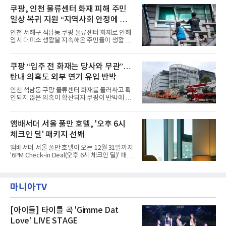
혜택을 제공한다.수요일 런치에는 사전 예약한
시어터(Ambird Theater)’를 새롭게 선보인
쿠팡, 인천 물류센터 화재 피해 주민
유료 회원 고객을 대상으로 5% 추가 할인 또는
다”고 밝혔다.앰배서더 서울 풀만 호텔은 로비
바우처 1매 추가
일상 복귀 지원 “지역사회 안정에 총
한편에 마련된 앰버드 존을 통해 앰버드의 세계
관을 소개해왔다. 앰버드 존은 앰버드가 우주여
력”
인천 서해구 석남동 쿠팡 물류센터 화재로 인해
행 중 수집한 다양한 굿즈를 전시한 '앰버드 플래
임시 대피소 생활을 지속해온 주민들이 생활 터
닛(Ambird Planet)과 계절별 플라워 연출로 사
전으로 돌아갈 수 있는 계기가 마련됐다. 쿠팡풀
랑받아온 ‘앰버드 가든(Ambird Garden)’으로
필먼트서비스(CFS)가 지난 28일부터 화재 피해
구성되어 있다.새 단장한 앰버드 시어터는 오페
주민을 대상으로 전문 출장 청소서비스 지원에
쿠팡 “입주 전 화재는 당사와 무관”…
라 극장을 모티브로 한 데코레이션으로 구성됐
나섬으로써 본격적인 지역사회 복구 작업이 시
다. 무대 공간 및 티켓 박스
탄내 의혹도 외부 연기 유입 반박
작된 것이다.대피소 주민 중심 청소 접수, 첫날
부터 2가구 지원 완료CFS는 신현초등학교, 신
인천 석남동 쿠팡 물류센터 화재를 둘러싸고 확
현북초등학교, 신현여자중학교 등 인천 서해구
인되지 않은 의혹이 확산되자 쿠팡이 반박에 나
관내 임시 대피소 3곳에서 체류해온 화재 피해
섰다. 화재 전 센터 내부에서 탄내가 났다는 주장
주민들을 대상으로 출장 청소업체 요청 접수를
에 대해서는 외부 화재 연기 유입이라고 설명했
시작했다. 현장에서 극심한 피해를 입은 지역 주
고, 2023년 같은 물류센터에서 발생한 화재에
앰배서더 서울 풀만 호텔, '오후 6시
민들의 호응 속에 CFS는 즉시 행동에 나섰다. 지
대해서도 쿠팡 입주 전 공사 과정에서 벌어진 일
난 28일 오후 전문 청소업체와
체크인 딜' 패키지 선봬
이라며 선을 그었다.쿠팡은 21일 인천 물류센터
내부에서 불이 타는 냄새가 났다는 의혹과 관련
앰배서더 서울 풀만 호텔이 오는 12월 31일까지
해 “사실무근”이라는 입장을 밝혔다.회사 측은
'6PM Check-in Deal(오후 6시 체크인 딜)' 패키
“인근에서 지난 15일 다른 회사에서 발생한 대
지를 선보인다.이번 패키지는 오후 6시 체크인
형 화재 연기가 인입돼 즉시 방재팀이 조사한 결
으로 여유로운 저녁 시간부터 호텔 스테이를 시
과 일산화탄소가 미검출됐고, 내부 문제가 아닌
작할 수 있도록 준비됐다.앰배서더 서울 풀만 호
것으로 확인됐다”고 설명했다.이어 “정확한 화
마니아TV
텔 측은 “퇴근 후 또는 주말 도심 속에서 짧지만
재 원인은 추후 조사될
온전한 휴식을 원하는 고객들에게 특별한 경험
을 제공한다”고 밝혔다.패키지는 디럭스와 이그
제큐티브 두 가지 타입으로 구성된다. 디럭스 패
[아이들] 타이틀 곡 'Gimme Dat
키지는 객실 1박(룸 온리)으로 심플한 호캉스를
Love' LIVE STAGE
즐길 수 있으며, 이그제큐티브 패키지는 객실 1