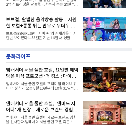
코르티스(CORTIS)가 팀 통산 두 번째로 단일곡
러 헤어와 과감한 블루·블랙 립 메이크업이 낯설
2억 스트리밍을 달성했다.소속사 측은 29일 “코
고도 매혹적인 비주얼을 완성했다.스타일링 역
르티스의 데뷔 앨범 수록곡 ‘FaSHioN’이 글로
시 파격적이다. 스터드와 망사, 코르셋, 풍성한
벌 오디오·음원 스트리밍 플랫폼 스포티파이에
레이스 등 언뜻 어울리지 않을 듯한 소재와 실루
서 27일 자로 누적 재생 수 2억 회를 돌파했
브브걸, 활발한 음악방송 활동…시원
엣을 거침없이 결합했다. 멤버들은 각기 다른 개
다”고 밝혔다.곡이 발표된 지 약 10개월 만이다.
성을 살린 스타일링을 선
한 보컬+통통 튀는 안무로 무더위 사
팀의 첫 번째 2억 스트리밍 곡은 동일 음반에 수
록된 ‘GO!’다. 이 노래는 공개 약 9개월 만인 지
냥
브브걸(BBGIRLS)이 ‘서머 퀸’의 존재감을 다시
난달 26일 자에 2억 고지를 밟았다. 이는 최근 5
한번 보여줬다.브브걸은 지난 16일 새 싱글
년 내 데뷔한 보이그룹의 곡 중 최단기 2억 달성
'BODY WAVE'(바디 웨이브)를 발매하고 각종 음
이며 ‘FaSHioN’이 그 다음이다.코르티스는 평
악방송에 출연했다.브브걸은 컴백 이후 Mnet
소 관심이 많은 ‘패션’을 소재로 곡을 공동 창작
'엠카운트다운'을 시작으로 KBS2 '뮤직뱅크',
했다. “내 티, 5 bucks 바지는, 만원” 등 멤버들
문화라이프
MBC '쇼! 음악중심', SBS '인기가요' 등 주요 음
의 라이프 스타일
악방송 무대에 올라 화려한 퍼포먼스를 펼쳤다.
시원한 에너지와 안정적인 라이브, 통통 튀는 매
력을 앞세워 매 무대 색다른 볼거리를 선사했다.
앰배서더 서울 풀만 호텔, 요일별 혜택
특히 화사한 파스텔 톤의 비치웨어부터 청량한
담은 미식 프로모션 ‘더 킹스 : 다이닝
마린룩, 햇살 아래 반짝이는 물결을 연상시키는
프리빌리지즈’ 선봬
스커트, 강렬한 붉은 계열의 스타일링까지 각기
앰배서더 서울 풀만 호텔의 프리미엄 라이브 뷔
다른 매력을 선보였다. 브브걸은 다채로운 여름
페 더 킹스가 오는 8월 10일부터 10월 31일까지
패션을 완벽하게 소화하며 보
특별 프로모션 ‘더 킹스 : 다이닝 프리빌리지
즈’를 선보인다.앰배서더 서울 풀만 호텔 측은
“요일마다 다른 즐거움과 한층 깊어진 미식의 여
앰배서더 서울 풀만 호텔, ‘앰버드 시
유를 경험할 수 있도록 기획했다”고 밝혔다.먼저
어터’ 새 단장…새로운 브랜드 경험 선
월요일과 화요일에는 한 주의 문을 여는 여유로
운 식사를 테마로 다양한 혜택이 마련된다. 런치
사
앰배서더 서울 풀만 호텔이 새로운 브랜드 경험
이용 시 성인 5인 이상 사전 예약 고객에게 성인
을 선사한다.앰배서더 서울 풀만 호텔 측은 4일
1인 무료 혜택을 제공하며, 디너 이용 시에는 성
“호텔 공식 마스코트 앰버드(Ambird)의 새로운
인 2인 이상 사전 예약 고객에게 소인 1인 무료
이야기를 담은 인형 극장 콘셉트의 공간 ‘앰버드