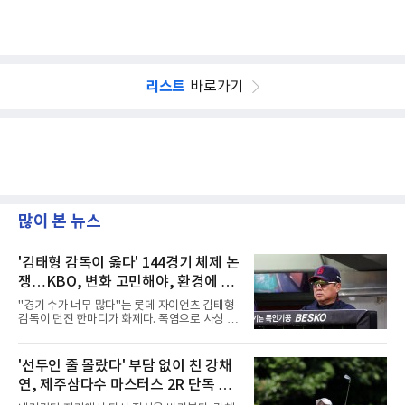
리스트
바로가기
많이 본 뉴스
'김태형 감독이 옳다' 144경기 체제 논
쟁…KBO, 변화 고민해야, 환경에 맞
는 경기 수가 바람직
"경기 수가 너무 많다"는 롯데 자이언츠 김태형
감독이 던진 한마디가 화제다. 폭염으로 사상 초
유의 이틀 연속 전 경기 취소가 결정된 날, 김 감
독은 단순히 더위를 이야기하지 않았다. 우천,
폭염, 부상 등 변수가 늘어나는 현실에서 현재
'선두인 줄 몰랐다' 부담 없이 친 강채
팀당 144경기 체제가 과연 지속 가능한지 질문
연, 제주삼다수 마스터스 2R 단독 선
을 던졌다.물론 144경기가 세계적으로 특별히
많은 숫자는 아니다. 메이저리그는 팀당 162경
두