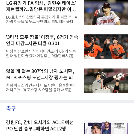
등판해 7이닝 3피안타 무실점을 기록, 7-0 승리
LG 홍창기 FA 협상, '김현수 케이스'
두 2위다. 올해 토론토와 1년 300만 달러에 재계
를 이끌며 시즌 13승(6패)을 올렸다. 평균자책점
약한 그는 9위 게일로드 페리(3
재현될까?...밀당은 피말리지만 이적
은 3.52로 떨어졌고, 3회를 마쳤을 때 통산 1천
226이닝을 기록해 리키 놀라스코의 구단 최다
가능성은 낮아
LG 트윈스의 간판타자 홍창기가 올 시즌 후 FA
이닝(1천225⅔이닝)을 경신했다.시즌 소화 이닝
자격 취득을 앞두고 구단과의 피말리는 줄다리
은 163⅔이닝으로 규정이닝 162이닝을 통과했
기를 예고하고 있다. 과거 팀의 핵심 자원이었던
다. 이닝 2위 크리스토페르 산체스(필라델피아
김현수가 FA 시장에서 이적했던 충격적인 선례
필리스·149⅔이닝)보다 14이닝 많다.2017년 세
가 소환되면서 벌써부터 팬들의 이목이 집중되
'3타석 모두 땅볼' 이정후, 6경기 연속
인트루이스에서 데뷔해 이듬해 마이애미로 이적
는 양상이다.다만 이번 협상은 과거 김현수 케이
한 그는 2022년 리그 최다 228⅔이닝
안타 마감...시즌 타율 0.301
스와는 판이하게 다른 환경 속에서 전개될 것으
로 보인다. 선수 측과 구단 간의 시각 차이가 팽
이정후(샌프란시스코 자이언츠)의 6경기 연속
팽히 맞서며 내부 협상 과정은 극심한 진통을 겪
안타 행진이 끊겼다.이정후는 9일(한국시간) 미
을 가능성이 크지만, 시장 외부에서 불어오는 변
국 샌프란시스코 오라클 파크에서 열린 MLB 디
수는 제한적일 것이라는 분석이 지배적이다.홍
트로이트 타이거스와의 홈경기에 2번 타자 우익
창기는 지난 2025년 불의의 무릎 부상으로 전력
수로 출전해 3타수 무안타에 그쳤다. 시즌 타율
잃을 게 없는 307억의 남자 노시환,
에서 이탈하는 아픔을 겪었고, 이어진 2026시즌
은 0.301로 하락했다. 1회와 4회 유격수 땅볼, 7
초중반에도 실전 감각 회복
MLB 포스팅 도전...시장 평가는 의외
회 2루수 땅볼로 물러났고 9회초 대수비와 교체
됐다.샌프란시스코는 팀 전체가 2안타에 묶인
일 수 있어
한화 이글스의 간판타자 노시환이 올겨울 메이
데다 7회 6실점이 겹쳐 0-8로 졌다.샌디에이고
저리그(MLB) 포스팅 시스템을 통해 새로운 도전
파드리스 송성문은 휴스턴 애스트로스와의 홈경
에 나선다.노시환은 11년 총액 307억 원이라는
기에 결장했다. 샌디에이고는 3-2로 이겼다.
KBO리그 사상 초유의 비FA 다년 계약을 체결하
면서 동시에 해외 진출 가능성을 열어두는 조항
축구
을 포함했다. 국내에서 이미 최고 수준의 대우와
확실한 입지를 확보한 만큼, 이번 메이저리그 도
전은 생존을 건 승부수가 아니다.오히려 잃을 것
이 없는 도전에 가깝다. 노시환은 이미 KBO리그
강원FC, 감바 오사카와 ACLE 예선
에서 연평균 약 28억 원에 달하는 대형 계약과
PO 단판 승부...패하면 ACL2행
한화의 프랜차이즈 스타라는 지위를 얻었다. 만