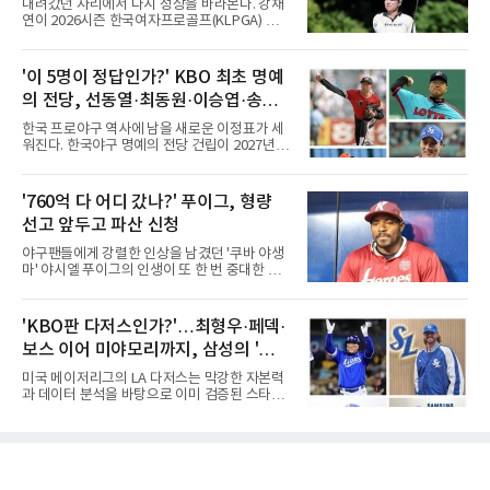
내려갔던 자리에서 다시 정상을 바라본다. 강채
기, 일본프로야구도 143~144경기를 치른다. 숫
연이 2026시즌 한국여자프로골프(KLPGA) 투어
자만 놓고 보면 KBO가 유난히 혹사 구조라고 말
하반기 첫 대회 제주삼다수 마스터스(총상금 10
하기 어렵다.하지만 중요한 것은 숫자가 아니라
억 원, 우승상금 1억8000만 원) 2라운드에서 단
환경이다. 한국의 여름은 달라지고 있다. 과거와
독 선두로 도약했다.강채연은 7일 제주도 서귀
'이 5명이 정답인가?' KBO 최초 명예
비교하기 어려울 정도로 폭염이 길어지고 강해
포의 테디밸리 골프앤리조트(파72)에서 열린 2
지고 있다. 여기에 장마, 이
의 전당, 선동열·최동원·이승엽·송진
라운드에서 버디 5개와 보기 1개를 묶어 4언더
파 68타를 쳤다. 중간합계 9언더파 135타로 전
우·김응용을 둘러싼 논쟁
한국 프로야구 역사에 남을 새로운 이정표가 세
날 공동 4위에서 선두로 올라섰다. 공동 2위 그
워진다. 한국야구 명예의 전당 건립이 2027년으
룹(8언더파 136타)과는 한 타 차다.이 대회는 그
로 다가오면서 이제 야구계의 관심은 하나의 질
에게 특별하다. 2023년 정규투어에 데뷔한 강채
문으로 향하고 있다. "누가 한국 야구 최초의 명
연은 2024년 8월 이 대회에서 공동 2위로 주목
예의 전당 헌액자가 될 것인가?"현재 가장 많이
'760억 다 어디 갔나?' 푸이그, 형량
받았으나, 지난해 상금순위 75위에 그쳐 시드순
거론되는 후보군은 선동열, 최동원, 이승엽, 송
위전으로 밀렸고 본선에서도 78위에
선고 앞두고 파산 신청
진우, 그리고 김응용 감독이다. 한국 야구의 시
대별 상징성과 업적을 고려하면 충분히 설득력
야구팬들에게 강렬한 인상을 남겼던 '쿠바 야생
있는 이름들이다.선동열은 한국 야구가 배출한
마' 야시엘 푸이그의 인생이 또 한 번 중대한 갈
최고의 투수로 평가받는다. 해태 시절 통산 146
림길에 섰다. 메이저리그와 한국 프로야구에서
승과 평균자책점 1.20이라는 압도적인 기록을
거액을 벌었던 푸이그가 연방 사건 선고를 앞두
남겼고, 1980년대 후반 리그를 지배했다. 일본
고 파산보호를 신청했다.푸이그는 최근 미국 플
'KBO판 다저스인가?'…최형우·페덱·
프로야구에서도 성공하며 한국 선수의 해외 진
로리다 파산 법원에 챕터11 파산보호 신청을 냈
출 가능성을 보여준 상징적인 존
보스 이어 미야모리까지, 삼성의 '스펙
다. 챕터11은 기업이나 개인이 채권자들과 협의
를 통해 재정 구조를 재편할 수 있도록 돕는 제도
만렙' 승부수
미국 메이저리그의 LA 다저스는 막강한 자본력
다.미 매체들에 따르면 푸이그의 자산 규모는
과 데이터 분석을 바탕으로 이미 검증된 스타들
1000만~5000만 달러(약 146억~730억 원), 부
을 영입하는 대표적인 팀이다. 오타니 쇼헤이를
채는 100만~1000만 달러(약 14억~146억 원) 수
비롯해 메이저리그 정상급 선수들을 품으며 매
준으로 신고됐다. 다만 법원은 채권자 목록과 자
시즌 우승 후보로 평가받는 다저스의 행보는 늘
산 내역 등 일부 필수 자료가 빠졌다며 서류 미비
야구계의 관심을 끌었다. 가능성에 투자하기보
를 지적했다.관심이 쏠리는 이
다, 이미 무대에서 증명한 선수들을 통해 당장의