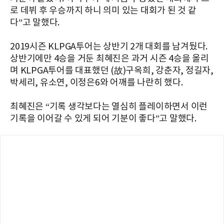
로 데뷔 후 우승까지 하니 의미 있는
대회가 된 것 같
다”고 말했다.
2019시즌 KLPGA투어는 상반기 2개 대회를 남겨뒀다.
상반기에만 4승을 거둔 최혜진은 과거 시즌 4승을 올리
며
KLPGA투어를 대표했던
(
故
)
구옥희
,
강춘자
,
정길자
,
박세리
,
유소연
,
이정은
6
와 어깨를 나란히 했다.
최혜진은 “기
록 생각보다는 열심히 플레이하면서 이런
기록을 이어갈 수 있게 되어 기분이 좋다”고 말했다.