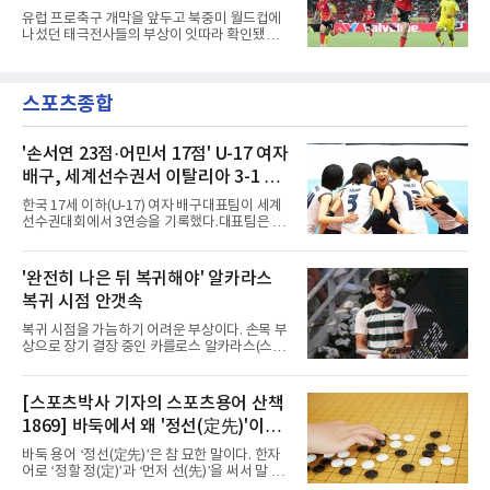
골을 도왔다.투입 직후 결정적인 장면을 만들었
악재
유럽 프로축구 개막을 앞두고 북중미 월드컵에
다. 1-0으로 앞서던 후반 21분 그라운드를 밟은
나섰던 태극전사들의 부상이 잇따라 확인됐다.
그는 후반 37분 상대 수비 라인 사이를 찌르는
독일 분데스리가 보루시아 묀헨글라트바흐는 8
전진 패스를 건넸고, 이를 받은 로베르트 보제니
일(한국시간) 옌스 카스트로프가 6일 아마추어
크가 단독 드리블 끝에 오른발 슈팅으로 골망을
팀 로타흐-에게른과의 친선경기에서 어깨를 다
흔들었다.시점도 좋았다. 프랑스 올랭피크 리옹
스포츠종합
쳐 당분간 출전이 어렵다고 밝혔다. 그는 후반 교
이적설이 도는 배준호는 시즌 첫
체 투입돼 두 골을 넣었으나 후반 22분 부상으로
물러났다.독일인 아버지와 한국인 어머니 사이
에서 태어난 카스트로프는 측면 미드필더와 측
'손서연 23점·어민서 17점' U-17 여자
면 수비가 가능한 자원으로, 월드컵 남아프리카
배구, 세계선수권서 이탈리아 3-1 완
공화국과의 조별리그 3차전에 출전했다. 해외
파...조별리그 3연승
출생 혼혈 선수의 한국 남자 대표팀 월드컵 출전
한국 17세 이하(U-17) 여자 배구대표팀이 세계
은 그가 처음이다. 묀헨글라트바흐는 23일 DFB
선수권대회에서 3연승을 기록했다.대표팀은 9
포칼 1라운드, 29일 라이프치히
일(한국시간) 칠레 로스안데스에서 열린 2026
FIVB U-17 여자 세계선수권대회 조별리그 D조
3차전에서 이탈리아를 3-1(25-14 25-19 13-25
'완전히 나은 뒤 복귀해야' 알카라스
25-20)로 꺾었다. 푸에르토리코, 대만에 이은 3
복귀 시점 안갯속
연승으로 승점 9를 쌓아 조 1위에 올랐다. 24개
팀이 6개 팀씩 4개 조로 나뉘어 조별리그를 치르
복귀 시점을 가늠하기 어려운 부상이다. 손목 부
며 각 조 상위 4개 팀이 16강에 진출한다.지난해
상으로 장기 결장 중인 카를로스 알카라스(스페
U-16 아시아선수권 우승으로 처음 이 대회에 나
인)가 올해 마지막 메이저 US오픈에 나설 수 있
선 대표팀은 3경기 연속 한 세트만 내줬다. 이날
을지 관심이 쏠린다.얀니크 신네르(이탈리아)와
도 1, 2세트를 잡은 뒤 3세트를 내줬으나 4세트
정상을 다투던 알카라스는 지난 4월 바르셀로나
[스포츠박사 기자의 스포츠용어 산책
종반 점수 차를 벌려 승점 3을 챙겼다.블로킹은
오픈 이후 넉 달째 남자프로테니스(ATP) 투어 경
7-16으로 밀렸지만 한국보다
1869] 바둑에서 왜 '정선(定先)'이라
기에 나서지 못하고 있다. 9일 영국 BBC 등에 따
르면 그는 손목 힘줄을 감싸는 활막에 염증이 생
말할까
바둑 용어 ‘정선(定先)’은 참 묘한 말이다. 한자
기는 건초염을 앓고 있다.이 부상이 까다로운 이
어로 ‘정할 정(定)’과 ‘먼저 선(先)’을 써서 말 그
유가 있다. 반복적으로 라켓을 쥐고 휘두르는 동
대로 풀면 ‘먼저 두는 것을 정한다’는 뜻이다. 흑