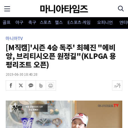
골프
야구
축구
스포츠
헬스
E스포츠·게임
오피니언
엔터
마니아TV
[M직캠]'시즌 4승 독주' 최혜진 "에비
앙, 브리티시오픈 원정길"(KLPGA 용
평리조트 오픈)
2019-06-30 18:40:28