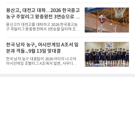
작 탓에 테니스 선수에게 흔한 부상이지만, 가벼
이 먼저 두되 백에게 덤을 주지 않는 방식이다.
우면 몇 주 안에 낫는 반면 심하면 수술과 함께
요즘 프로기사들의 대국은 대부분 ‘호선(互
용산고, 대전고 대파…2026 한국중고
최장 1년의 회복이 필요하다. 알카라스는 수술
先)’으로 치러지고, 백에게 6집 반 또는 7집 반의
은 받지 않았다. 라켓
농구 주말리그 왕중왕전 3연승으로 조
덤을 주는 것이 일반적이다. (본 코너 1868회 ‘바
둑에서 왜 ‘호선(互先)’이라 말할까‘ 참조) 반면
1위 16강 진출
용산고가 대전고를 대파하고 2026 한국중고농
정선에서는 흑이 먼저 두는 대신 덤이 없다. 한국
구 주말리그 왕중왕전에서 3연승을 달리며 조 1
기원 역시 기력 차이를 표시하는 기준에서 정선
위로 16강에 진출했다.용산고는 8일 전남 해남
을 하나의 기준으로 삼고 있다.과거 일본 바둑의
우슬체육관에서 열린 대회 남고부 B조 예선 3차
치수제에서는 실력 차이에 따라 정선(定先), 선
전에서 대전고를 상대로 주전 선수들의 고른 활
한국 남자 농구, 아시안게임 A조서 일
상선(先相先), 선이선(先二先) 등 여러 단계가
약을 앞세워 108-33으로 대승을 거뒀다.용산고
본과 격돌...9월 13일 맞대결
는 배대범이 22점, 김민기가 19점, 이승민이 13
점을 올리며 공격을 이끌었다. 경기 초반부터 주
한국 남자 농구 대표팀이 2026 아이치·나고야
도권을 잡은 용산고는 일찌감치 승기를 굳히며
아시안게임 조별리그 A조에서 일본, 사우디아라
대전고에 큰 점수 차 승리를 거뒀다.이로써 용산
비아, 인도네시아와 경쟁한다.대회 조직위원회
고는 예선 3경기를 모두 승리하며 B조 1위로 16
가 8일 발표한 일정에 따르면 한국은 9월 10일
강에 진출했다. 용산고는 16강에서 배재고와 맞
사우디, 11일 인도네시아, 13일 일본과 차례로
붙는다.C조에서는 양정고가 충주고를 82-35로
맞붙는다. FIBA 랭킹은 일본 22위, 한국 57위, 사
크게 꺾고 16강 진출을 확정했다
우디 65위, 인도네시아 94위로, 랭킹과 홈 이점
을 모두 갖춘 일본이 최대 변수다.니콜라이스 마
줄스(라트비아) 감독이 이끄는 대표팀은 지난달
6일 FIBA 월드컵 예선 1라운드 6차전에서 일본
을 2점 차로 꺾었다. 오는 15·16일 도쿄에서 일
본과 평가전도 예정돼 실전 점검이 가능하다.
NBA에 도전 중인 이현중을 앞세운 대표팀의 목
표는 우승이다.조별리그는 12