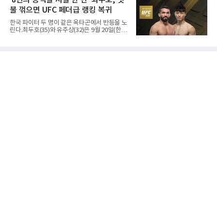
'8년의 공백을 지울 한 판' 최두호, 핏
서 20.31ｍ를 던져 2위에 올랐다. 우승자 알레산
불 꺾으면 UFC 페더급 랭킹 복귀
드로 보르헤스(브라질)와는 4㎝ 차이였다.기록
의 의미는 크다. 1986년 시작된 이 대회에서 한
한국 파이터 두 명이 같은 옥타곤에서 반등을 노
국이 따낸 메달은 은 1개와 동 5개뿐이다. 1992
린다.최두호(35)와 유주상(32)은 9월 20일(한국
년 이진일(800ｍ)의 은메달 이후 박재홍, 박재
시간) 미국 로스앤젤레스 크립토닷컴 아레나에
명, 정상진, 김현섭, 우상혁이 동메달을 보탰다.
서 열리는 'UFC 331: 반 vs 판토자 2'에 출전해
박시훈은 2014년 우상혁 이후 12년 만이자 역대
각각 파트리시우 핏불(39·브라질), 마이클 애즈
7번째 메달리스트가 됐다.승부는 막판에 갈렸
웰 주니어(25·미국)와 맞선다.최두호의 목표는 8
다. 3차 시기에서 20.31ｍ로 선
년 만의 페더급 랭킹 재진입이다. 데뷔 후 3연속
KO승으로 11위까지 올랐던 그는 2018년 7월 순
위에서 빠졌고, 병역을 마치고 2023년 복귀한
뒤 1무에 이어 다시 3연속 KO승을 기록했다.상
대는 만만치 않다. 핏불은 현 페더급 15위이자
벨라토르 두 체급 챔피언 출신으로 통산 37승 9
패 중 KO 13회, 서브미션 12회, 판정 13회를 고
루 갖췄다. 통산 17승 중 1