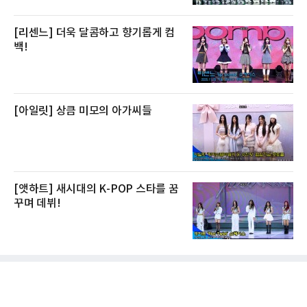
[리센느] 더욱 달콤하고 향기롭게 컴
백!
[아일릿] 상큼 미모의 아가씨들
[앳하트] 새시대의 K-POP 스타를 꿈
꾸며 데뷔!