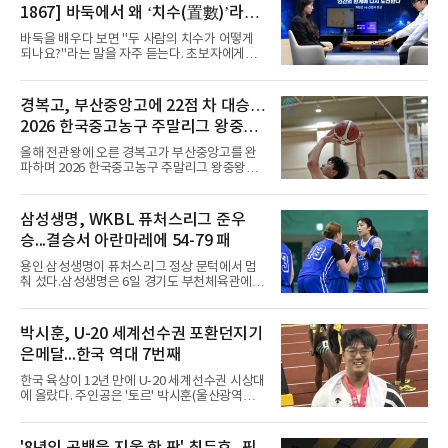
고, 네덜란드 아약스에서 시즌 막판 8경기를 소
1867] 바둑에서 왜 ‘치수(置數)’라고
화했다. 이후 일본 대표로 월드컵에 나서 선발 2
말할까
경기를 포함해 3경기를 뛰며 감각을 끌어올렸
바둑을 배우다 보면 "두 사람의 치수가 어떻게
다.구단의 판단은 신중했다. 크리스털 팰리스는
되나요?"라는 말을 자주 듣는다. 초보자에게는
기량을 확신하면서도 부상
다소 낯선 표현이다. ‘치수(置數)’는 한자어로
'둘 치(置)'와 '셀 수(數)'를 쓴다. '돌을 놓는 수'라
는 의미이다. 두 사람이 대등하게 승부할 수 있도
경복고, 부산중앙고에 22점 차 대승…
록 약한 쪽에게 미리 흑돌을 놓아주는 개수를 가
2026 한국중고농구 주말리그 왕중왕
리킨다. 오늘날의 접바둑에서 말하는 '두 점', '세
점'이 바로 치수다. (본 코너 1844회 ‘왜 '접바
전 첫 승 신고
올해 전관왕에 오른 경복고가 부산중앙고를 완
둑'이라 말할까’ 참조)일본어에서도 같은 한자를
파하며 2026 한국중고농구 주말리그 왕중왕전
사용한다. 일본에서는 ‘置き石(오키이시, 놓는
첫 경기를 승리로 장식했다.경복고는 6일 전남
돌)’ 또는 ‘手合割(테아이와리, 대국 조건)’이라
해남 우슬체육관에서 열린 대회 남고부 예선리
는 표현을 많이 쓰지만, ‘置数(ちすう, 치스
그 H조 1차전에서 부산중앙고를 98-76으로 제
삼성생명, WKBL 퓨처스리그 준우
우)’라는 용례도 문헌에서 확인된다. 다만 현대
압했다. 박지오가 26점, 김호원이 22점, 정우진
일본
승...결승서 아란마레에 54-79 패
이 19점을 올리는 등 삼각편대의 고른 활약이 승
리를 이끌었다.경복고는 경기 초반부터 박지오
용인 삼성생명이 퓨처스리그 정상 문턱에서 멈
와 김호원의 내·외곽포가 고르게 터지며 주도권
춰 섰다.삼성생명은 6일 경기도 부천체육관에서
을 잡았다. 전반을 40-34로 앞선 경복고는 후반
열린 2026 티켓링크 WKBL 퓨처스리그 결승에
들어 높은 야투 성공률을 앞세워 점수 차를 더욱
서 일본여자프로농구 2부 리그 아란마레에 54-
벌렸고, 결국 22점 차 완승으로 경기를 마무리했
79로 졌다. 이다연이 14점을 넣었으나 20점 9리
박시훈, U-20 세계선수권 포환던지기
다.B조에서는 용산고가 안양고를 98-71로 꺾고
바운드를 기록한 바이 쿰바 디야산을 앞세운 상
대회 2연승을 달렸다.한편 남중
은메달...한국 역대 7번째
대를 넘지 못했다.이번 대회에 처음 출전한 아란
마레는 조별리그부터 결승까지 6전 전승을 거뒀
한국 육상이 12년 만에 U-20 세계선수권 시상대
고, 디야산이 최우수선수(MVP)로 뽑혔다.
에 올랐다. 주인공은 '토르' 박시훈(울산광역시)
이다.박시훈은 6일(한국시간) 미국 오리건주 유
진 헤이워드 필드에서 열린 세계육상연맹(WA)
20세 이하 세계선수권 남자 포환던지기 결선에