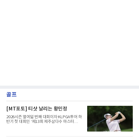
골프
[MT포토] 티샷 날리는 황민정
2026시즌 열여덟 번째 대회이자 KLPGA투어 하
반기 첫 대회인 ‘제13회 제주삼다수 마스터
스’(총상금 10억 원, 우승상금 1억 8천만 원)가
제주도 서귀포시에 위치한 테디밸리 골프앤리조
트(파72/6,767야드)에서 열리고 있다.6일 현재