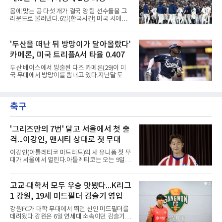
는 올 시즌 강력한 구위로 기대를 모았지만, 1군
몸에 맞는 공 다섯 개가 결국 양 팀 선수들을 그
무대에서는 제구 불안이 반복됐다. 빠른 공이라
라운드로 불러냈다.6일(한국시간) 미국 시애틀
는 확실한 장점을 갖고 있음에도 볼넷과 사구가
T모바일 파크에서 열린 시애틀 매리너스와 디트
이어지면서 안정감을 보여주지 못했다.삼성으로
로이트 타이거스의 경기에서 벤치 클리어링이
서는 고민이 깊어질 수밖에 없다.아시아쿼터 시
벌어졌다. 난투극으로 번지지는 않았으나 좌완
'두산을 떠난 뒤 방망이가 달아올랐다'
장 특성상 교체가 쉽지는 않지만, 시즌 후반 순
게이브 스파이어와 댄 윌슨 시애틀 감독이 퇴장
위 경쟁을 생각하면 불안한
카메론, 미국 트리플A서 타율 0.407
당했다.발단은 선발이었다. 시애틀 브라이언 우
가 디트로이트 타자를 세 차례 맞혔다. 다만 팔꿈
두산 베어스에서 방출된 다즈 카메론(29)이 미
치 보호대에 맞거나 변화구에 발이 스치는 수준
국 무대에서 방망이를 뽐내고 있다.지난달 토론
이어서 치명적이지는 않았다.분위기는 그다음에
토 블루제이스와 마이너리그 계약을 맺은 카메
달라졌다. 우에 이어 등판한 스파이어가 우타자
론은 루키리그 2경기를 거쳐 트리플A 버펄로 바
글라이버 토레스의 몸쪽 빠른 볼로 왼쪽 넓적다
이슨스로 승격한 뒤 연일 뜨거운 타격감을 보이
리를 맞혔다. 토레스와 시애틀 포수 칼 롤리가 말
축구
고 있다.수치가 압도적이다. 트리플A 15경기에
을 주고받자 AJ 힌치 디
서 타율 0.407(54타수 22안타), 2홈런, 10타점,
8도루를 기록 중이며 OPS는 1.151에 이른다.
15경기 중 14경기에서 안타를 만들었고 최근 7
'그리즈만의 7번' 달고 서울에서 첫 출
경기 연속 안타도 이어갔다.6일(한국시간) 노퍽
격...이강인, 맨시티 상대로 첫 무대
타이즈전에서도 4타수 3안타 2득점을 올렸다.
2-6으로 뒤진 9회말 1사에서 좌전 안타로 발판
이강인(아틀레티코 마드리드)의 새 유니폼 첫 무
을 놓았고, 버펄로는 이 회에만 5점을 뽑아 7-6
대가 서울에서 열린다.아틀레티코는 오는 9일
역전승을 거뒀다.한국에서의 성적도
오후 8시 서울월드컵경기장에서 맨체스터 시티
와 2026 쿠팡플레이 시리즈 친선 경기를 치른다.
구단 소집 명단에 이강인이 포함되면서 변수가
고교·대학서 모두 우승 맛봤다...K리그
없는 한 그의 첫 출격은 서울이 된다.등번호부터
1 강원, 19세 미드필더 김슬기 영입
무게가 실렸다. 이강인은 첫 경기부터 7번을 단
다. 2010년대 팀의 전성기를 이끈 앙투안 그리즈
강원FC가 대학 무대에서 뛰던 신인 미드필더를
만이 달았던 번호다.합류 과정은 순탄치 않았다.
데려왔다.강원은 6일 연세대 소속이던 김슬기
스페인으로 건너가려던 그는 병역 특례 행정 절