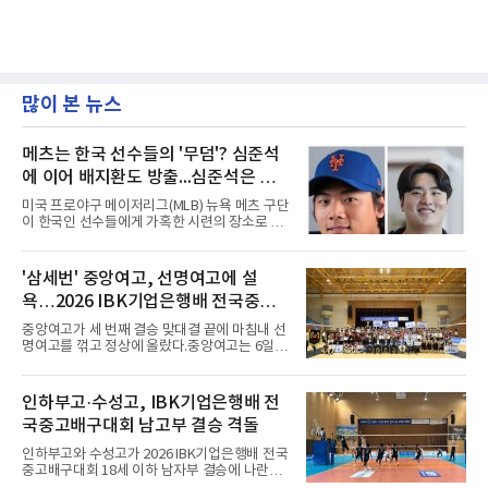
많이 본 뉴스
메츠는 한국 선수들의 '무덤'? 심준석
에 이어 배지환도 방출...심준석은 이
미 귀국, 배지환은 미국 잔류할 듯
미국 프로야구 메이저리그(MLB) 뉴욕 메츠 구단
이 한국인 선수들에게 가혹한 시련의 장소로 전
락하고 있다. 한때 한국 야구의 미래를 이끌어갈
대형 유망주로 기대를 모았던 투수 심준석에 이
어, 빅리그 경력을 지닌 내외야수 배지환까지 연
'삼세번' 중앙여고, 선명여고에 설
달아 뉴욕 메츠 산하 마이너리그에서 방출 통보
욕…2026 IBK기업은행배 전국중고
를 받는 아픔을 겪었다. 두 선수의 동반 이탈은
메츠 구단이 유독 한국 선수들에게 '기회의 땅'이
배구대회 우승
중앙여고가 세 번째 결승 맞대결 끝에 마침내 선
아닌 '무덤'처럼 작용하고 있음을 방증하고 있다.
명여고를 꺾고 정상에 올랐다.중앙여고는 6일
고교 시절 시속 160km에 달하는 강속구로 큰 스
충북 제천실내체육관에서 열린 2026 IBK기업은
포트라이트를 받았던 심준석은 루키리그에서 메
행배 전국중고배구대회 18세 이하 여자부 결승
츠 구단으로부터 방출 조치됐다. 피츠버그 파이
에서 선명여고를 세트스코어 3-1(13-25, 25-14,
인하부고·수성고, IBK기업은행배 전
리츠와 마이애미 말린스를 거쳐 메츠에 둥지를
25-17, 25-10)로 물리치고 우승을 차지했다.첫
틀며 반등을 노렸으나
국중고배구대회 남고부 결승 격돌
세트를 13-25로 내주며 불안하게 출발한 중앙여
고는 이후 조직력을 되찾아 2세트부터 경기 주
인하부고와 수성고가 2026 IBK기업은행배 전국
도권을 완전히 장악했다. 강한 서브와 탄탄한 수
중고배구대회 18세 이하 남자부 결승에 나란히
비를 앞세워 내리 세 세트를 따내며 짜릿한 역전
진출하며 우승을 놓고 맞대결을 펼치게 됐다.인