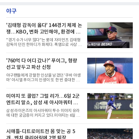
1라운드 경기가 펼쳐지고 있다.이승연이 16번
홀에서 경기하고 있다.
야구
'김태형 감독이 옳다' 144경기 체제 논
쟁…KBO, 변화 고민해야, 환경에 맞
는 경기 수가 바람직
"경기 수가 너무 많다"는 롯데 자이언츠 김태형
감독이 던진 한마디가 화제다. 폭염으로 사상 초
유의 이틀 연속 전 경기 취소가 결정된 날, 김 감
독은 단순히 더위를 이야기하지 않았다. 우천,
폭염, 부상 등 변수가 늘어나는 현실에서 현재
'760억 다 어디 갔나?' 푸이그, 형량
팀당 144경기 체제가 과연 지속 가능한지 질문
선고 앞두고 파산 신청
을 던졌다.물론 144경기가 세계적으로 특별히
많은 숫자는 아니다. 메이저리그는 팀당 162경
야구팬들에게 강렬한 인상을 남겼던 '쿠바 야생
기, 일본프로야구도 143~144경기를 치른다. 숫
마' 야시엘 푸이그의 인생이 또 한 번 중대한 갈
자만 놓고 보면 KBO가 유난히 혹사 구조라고 말
림길에 섰다. 메이저리그와 한국 프로야구에서
하기 어렵다.하지만 중요한 것은 숫자가 아니라
거액을 벌었던 푸이그가 연방 사건 선고를 앞두
환경이다. 한국의 여름은 달라지고 있다. 과거와
고 파산보호를 신청했다.푸이그는 최근 미국 플
미야지 또 콜업? 그럴 리가…6일 2군
비교하기 어려울 정도로 폭염이 길어지고 강해
로리다 파산 법원에 챕터11 파산보호 신청을 냈
지고 있다. 여기에 장마, 이
엔트리 말소, 삼성 새 아시아쿼터 찾았
다. 챕터11은 기업이나 개인이 채권자들과 협의
를 통해 재정 구조를 재편할 수 있도록 돕는 제도
나
삼성 라이온즈의 아시아쿼터 투수 미야지 유라
다.미 매체들에 따르면 푸이그의 자산 규모는
에 대한 궁금증이 커지고 있다.미야지는 6일 퓨
1000만~5000만 달러(약 146억~730억 원), 부
처스리그(2군) 엔트리에서도 말소됐다. 일반적
채는 100만~1000만 달러(약 14억~146억 원) 수
으로 2군 엔트리 말소는 1군 등록, 부상 관리, 선
준으로 신고됐다. 다만 법원은 채권자 목록과 자
수단 조정 등 여러 의미가 있을 수 있다. 하지만
시애틀-디트로이트전 몸 맞는 공 5
산 내역 등 일부 필수 자료가 빠졌다며 서류 미비
현재 미야지의 상황을 고려하면 단순한 1군 콜
를 지적했다.관심이 쏠리는 이
개...벤치 클리어링에 2명 퇴장
업 준비로 보기에는 무리가 있어보인다.미야지