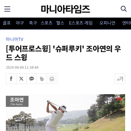
골프
야구
축구
스포츠
헬스
E스포츠·게임
오피니언
엔터
마니아TV
[투어프로스윙] '슈퍼루키' 조아연의 우
드 스윙
2019-06-06 11:34:44