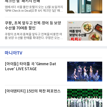
체크인 딜' 패키지 선봬
이라며 선을 그었다.쿠팡은 21일 인천 물류센터
내부에서 불이 타는 냄새가 났다는 의혹과 관련
앰배서더 서울 풀만 호텔이 오는 12월 31일까지
해 “사실무근”이라는 입장을 밝혔다.회사 측은
'6PM Check-in Deal(오후 6시 체크인 딜)' 패키
“인근에서 지난 15일 다른 회사에서 발생한 대
지를 선보인다.이번 패키지는 오후 6시 체크인
형 화재 연기가 인입돼 즉시 방재팀이 조사한 결
으로 여유로운 저녁 시간부터 호텔 스테이를 시
과 일산화탄소가 미검출됐고, 내부 문제가 아닌
작할 수 있도록 준비됐다.앰배서더 서울 풀만 호
쿠팡, 초복 앞두고 전복·장어 등 보양
것으로 확인됐다”고 설명했다.이어 “정확한 화
텔 측은 “퇴근 후 또는 주말 도심 속에서 짧지만
재 원인은 추후 조사될
수산물 70여종 할인
온전한 휴식을 원하는 고객들에게 특별한 경험
을 제공한다”고 밝혔다.패키지는 디럭스와 이그
쿠팡이 초복과 중복을 앞두고 전복을 비롯한 여
제큐티브 두 가지 타입으로 구성된다. 디럭스 패
름 보양 수산물 판매를 확대한다. 쿠팡은 오는
키지는 객실 1박(룸 온리)으로 심플한 호캉스를
20일까지 전복, 문어, 낙지, 장어 등 70여종의 수
즐길 수 있으며, 이그제큐티브 패키지는 객실 1
산물을 할인 판매한다고 8일 밝혔다.이번 행사
박과 함께 클럽 앰배서더 라운지 2인 이용, 웰니
에는 국내산 활전복과 문어, 낙지, 장어, 생물새
스 센터 사우나 2인 이용 혜택이 포함된다.특히
마니아TV
우 등이 포함됐다. 쿠팡은 올해 큰 크기의 전복
클럽 앰배서더 라운지
생산량이 늘어난 점을 반영해 주요 산지 상품을
로켓프레시 새벽배송으로 선보인다고 설명했다.
전복은 산지에서 채취한 뒤 전국으로 직송되는
[아이들] 타이틀 곡 'Gimme Dat
방식으로 운영된다. 신선도가 중요한 상품인 만
Love' LIVE STAGE
큼 이르면 다음 날 오전 배송이 가능하도록 물류
망을 활용하고 있다.쿠팡의 전복 매입량도 늘고
있다. 쿠팡에 따르면 전복 매입량은 2020년 30
톤 미만에서 2022년 140톤
[아이덴티티] 15인의 꽉찬 퍼포먼스