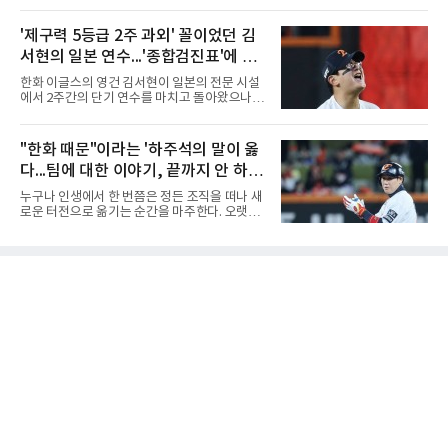
승을 완성했다.이번 우승은 더욱 의미가 컸다. 중
하부고는 5일 충북 제천실내체육관에서 열린 대
앙여고는 올해 3월 춘계연맹전과 5월 종별선수
회 남자 18세 이하부 준결승에서 남성고를 세트
'제구력 5등급 2주 과외' 꼴이었던 김
권대회 결승에서 모두 선명여고에 패해 준우승
스코어 3-1(25-17, 17-25, 25-21, 25-17)로 꺾
에 머물렀다. 그러나 세 번째
서현의 일본 연수...'종합검진표'에 불
고 결승행 티켓을 따냈다. 인하부고는 높은 공격
성공률을 앞세워 경기 주도권을 잡으며 승리를
과
한화 이글스의 영건 김서현이 일본의 전문 시설
거뒀다.수성고도 준결승에서 속초고를 상대로
에서 2주간의 단기 연수를 마치고 돌아왔으나,
안정된 조직력을 바탕으로 3-1(25-23, 25-16,
실전 마운드에서 여전히 극심한 제구 난조를 노
22-25, 25-19) 승리를 거두며 결승에 합류했다.
출하며 야구 팬들과 전문가들 사이에 씁쓸한 뒷
치열한 승부 속에서도 공수 균형을 유지한 수성
맛을 남기고 있다.출국 당시만 해도 선수의 고질
"한화 때문"이라는 '하주석의 말이 옳
고는 인하부고와 우승을 다툴 기회를 잡았다.여
적인 제구 문제를 해결할 특효약이 될 것처럼 포
자 18세 이하부에서는 중앙여고
다...팀에 대한 이야기, 끝까지 안 하는
장되었던 이번 연수는, 뚜껑을 열어보니 '제구력
5등급에게 2주짜리 족집게 과외를 붙여 1등급을
게 도리
누구나 인생에서 한 번쯤은 정든 조직을 떠나 새
기대한 꼴'이었다는 냉정한 평가를 피하기 어렵
로운 터전으로 옮기는 순간을 마주한다. 오랫동
게 됐다.야구에서 투수의 제구력은 오랜 시간 투
안 애정을 쏟았던 직장이든, 혹은 아쉬움과 상처
구폼을 반복하며 몸에 새겨진 일종의 근육 기억
를 안고 떠난 곳이든 마침표를 찍는 일은 늘 복잡
과 밸런스의 산물이다. 릴리스 포인트의 미세한
한 감정을 동반한다. 그곳을 떠난 뒤 주위에서 묻
오차나 하체 활용의 불균형은 수백, 수천 번의
는다. "지금 여기 어때? 거기는 어땠어?" 이때 쏟
교정 훈련과 실전 피드
아지는 유혹은 달콤하다. 그동안 쌓였던 불만과
섭섭함을 토로하며 동조를 구하고 싶은 마음이
굴뚝같아진다. 하지만 사회생활의 오랜 격언이
자 진리는 명확하다. '전 회사 욕은 결국 누워서
침 뱉기'다. 최근 하주석의 MHN 스포츠와의 인
터뷰는 이 평범한 진리를 가장 극적으로 보여주
며 깊은 여운을 남겼다. 오랫동안 한 팀의 주전으
로 헌신하다 새로운