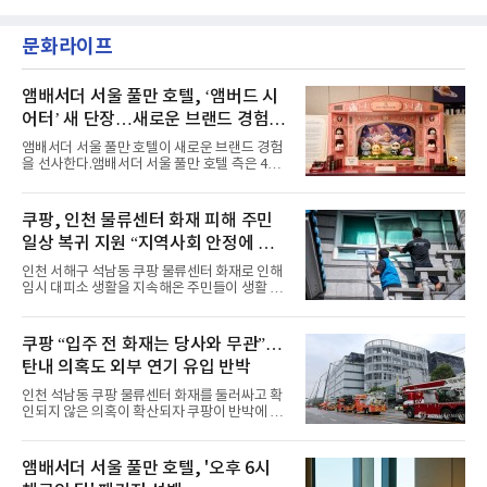
이며 ‘FaSHioN’이 그 다음이다.코르티스는 평
악방송에 출연했다.브브걸은 컴백 이후 Mnet
소 관심이 많은 ‘패션’을 소재로 곡을 공동 창작
'엠카운트다운'을 시작으로 KBS2 '뮤직뱅크',
했다. “내 티, 5 bucks 바지는, 만원” 등 멤버들
문화라이프
MBC '쇼! 음악중심', SBS '인기가요' 등 주요 음
의 라이프 스타일
악방송 무대에 올라 화려한 퍼포먼스를 펼쳤다.
시원한 에너지와 안정적인 라이브, 통통 튀는 매
력을 앞세워 매 무대 색다른 볼거리를 선사했다.
앰배서더 서울 풀만 호텔, ‘앰버드 시
특히 화사한 파스텔 톤의 비치웨어부터 청량한
어터’ 새 단장…새로운 브랜드 경험 선
마린룩, 햇살 아래 반짝이는 물결을 연상시키는
사
스커트, 강렬한 붉은 계열의 스타일링까지 각기
앰배서더 서울 풀만 호텔이 새로운 브랜드 경험
다른 매력을 선보였다. 브브걸은 다채로운 여름
을 선사한다.앰배서더 서울 풀만 호텔 측은 4일
패션을 완벽하게 소화하며 보
“호텔 공식 마스코트 앰버드(Ambird)의 새로운
이야기를 담은 인형 극장 콘셉트의 공간 ‘앰버드
시어터(Ambird Theater)’를 새롭게 선보인
쿠팡, 인천 물류센터 화재 피해 주민
다”고 밝혔다.앰배서더 서울 풀만 호텔은 로비
일상 복귀 지원 “지역사회 안정에 총
한편에 마련된 앰버드 존을 통해 앰버드의 세계
관을 소개해왔다. 앰버드 존은 앰버드가 우주여
력”
인천 서해구 석남동 쿠팡 물류센터 화재로 인해
행 중 수집한 다양한 굿즈를 전시한 '앰버드 플래
임시 대피소 생활을 지속해온 주민들이 생활 터
닛(Ambird Planet)과 계절별 플라워 연출로 사
전으로 돌아갈 수 있는 계기가 마련됐다. 쿠팡풀
랑받아온 ‘앰버드 가든(Ambird Garden)’으로
필먼트서비스(CFS)가 지난 28일부터 화재 피해
구성되어 있다.새 단장한 앰버드 시어터는 오페
주민을 대상으로 전문 출장 청소서비스 지원에
쿠팡 “입주 전 화재는 당사와 무관”…
라 극장을 모티브로 한 데코레이션으로 구성됐
나섬으로써 본격적인 지역사회 복구 작업이 시
다. 무대 공간 및 티켓 박스
탄내 의혹도 외부 연기 유입 반박
작된 것이다.대피소 주민 중심 청소 접수, 첫날
부터 2가구 지원 완료CFS는 신현초등학교, 신
인천 석남동 쿠팡 물류센터 화재를 둘러싸고 확
현북초등학교, 신현여자중학교 등 인천 서해구
인되지 않은 의혹이 확산되자 쿠팡이 반박에 나
관내 임시 대피소 3곳에서 체류해온 화재 피해
섰다. 화재 전 센터 내부에서 탄내가 났다는 주장
주민들을 대상으로 출장 청소업체 요청 접수를
에 대해서는 외부 화재 연기 유입이라고 설명했
시작했다. 현장에서 극심한 피해를 입은 지역 주
고, 2023년 같은 물류센터에서 발생한 화재에
앰배서더 서울 풀만 호텔, '오후 6시
민들의 호응 속에 CFS는 즉시 행동에 나섰다. 지
대해서도 쿠팡 입주 전 공사 과정에서 벌어진 일
난 28일 오후 전문 청소업체와