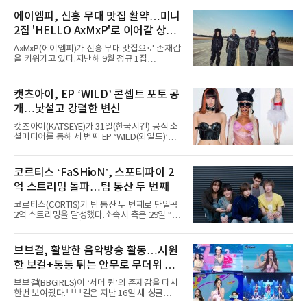
서 열린 ‘롤라팔루자 시카고’(Lollapalooza
Chicago)의 알리안츠 스테이지에 올랐다”며
에이엠피, 신흥 무대 맛집 활약…미니
“총 14곡으로 구성된 세트리스트를 선사, 데뷔 7
2집 'HELLO AxMxP'로 이어갈 상승
년 차다운 노련한 무대 매너와 파워풀한 에너지
로 현장의 분위기를 압도했다”고 밝혔다.1991
세
AxMxP(에이엠피)가 신흥 무대 맛집으로 존재감
년 시작된 ‘롤라팔루자’는 8개 스테이지, 170여
을 키워가고 있다.지난해 9월 정규 1집
팀의 아티스트와 40만 명 이상의 관객이 운집하
'AxMxP'를 발매하며 가요계에 정식 출격한
는 북미 최대 규모의 페스티벌이다.올해 ‘롤라팔
AxMxP는 데뷔 전부터 버스킹과 각종 페스티벌,
루자 시카고’에는 에스파 외에도 제니, 아이들,
공연 무대에 오르며 실전 경험을 쌓아왔다.이들
캣츠아이, EP ‘WILD’ 콘셉트 포토 공
코르티스 등 K팝 스타들이 출연진 명단에 이름
은 소속사 패밀리 콘서트를 비롯해 '뷰티풀 민트
을 올렸다.이날 에스파는
개…낯설고 강렬한 변신
라이프 2025', '2025 부산국제록페스티벌' 등 대
형 무대에 잇달아 출연해 당찬 에너지와 풋풋한
캣츠아이(KATSEYE)가 31일(한국시간) 공식 소
매력으로 음악팬들의 눈도장을 찍었다.이후
셜미디어를 통해 세 번째 EP ‘WILD(와일드)’의
AxMxP는 '카운트다운 판타지 2025-2026',
콘셉트 포토와 트랙리스트를 공개했다.‘Wild
'PEAKBOX 2025 vol.2 : 사랑·청춘·행복', '2025
heart(와일드 하트)’라는 제목이 붙은 콘셉트 포
Someday Christmas - 부산' 등 무대를 통해 안
토에는 멤버들의 본능적이고 야성적인 면모가
코르티스 ‘FaSHioN’, 스포티파이 2
정적인 실력을 입증했고, 올해 '2026 어썸뮤직
강렬하게 담겼다. 짙은 아이섀도와 푸른빛·금빛·
페스티벌', '뷰티풀 민트 라이프 2026', '2026
억 스트리밍 돌파…팀 통산 두 번째
붉은빛의 컬러 렌즈가 비현실적인 분위기를 자
아내고, 여러 원색이 불규칙하게 뒤섞인 멀티컬
코르티스(CORTIS)가 팀 통산 두 번째로 단일곡
러 헤어와 과감한 블루·블랙 립 메이크업이 낯설
2억 스트리밍을 달성했다.소속사 측은 29일 “코
고도 매혹적인 비주얼을 완성했다.스타일링 역
르티스의 데뷔 앨범 수록곡 ‘FaSHioN’이 글로
시 파격적이다. 스터드와 망사, 코르셋, 풍성한
벌 오디오·음원 스트리밍 플랫폼 스포티파이에
레이스 등 언뜻 어울리지 않을 듯한 소재와 실루
서 27일 자로 누적 재생 수 2억 회를 돌파했
브브걸, 활발한 음악방송 활동…시원
엣을 거침없이 결합했다. 멤버들은 각기 다른 개
다”고 밝혔다.곡이 발표된 지 약 10개월 만이다.
성을 살린 스타일링을 선
한 보컬+통통 튀는 안무로 무더위 사
팀의 첫 번째 2억 스트리밍 곡은 동일 음반에 수
록된 ‘GO!’다. 이 노래는 공개 약 9개월 만인 지
냥
브브걸(BBGIRLS)이 ‘서머 퀸’의 존재감을 다시
난달 26일 자에 2억 고지를 밟았다. 이는 최근 5
한번 보여줬다.브브걸은 지난 16일 새 싱글
년 내 데뷔한 보이그룹의 곡 중 최단기 2억 달성
'BODY WAVE'(바디 웨이브)를 발매하고 각종 음