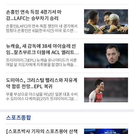
(19)를 영입했다고 밝혔다. 186㎝, 79㎏의 신체
차 문제로 출국이 미뤄졌고, 국내에서 홀로 훈련
조건을 갖췄다.이력은 우승으로 채워져 있다. 수
해 왔다. 6일 입국하는 동료들과 처음 대면한 뒤
원고 시절 주축으로 활약하며 지난해 전국고등
손흥민 연속 득점 4경기서 마
짧게 호흡을 맞춰 경기에 나선다.역할도 관심사
리그와 추계전국고등대회 우승에 기여했고, 올
다. 유려한 탈압박과
감...LAFC는 승부차기 승리
해 연세대 진학 후에는 춘계한산대첩기대학대회
정상에 올랐다. 2024년에는 17세 이하(U-17) 대
손흥민(LAFC)의 연속 득점 행진이 네 경기에서
표팀 훈련에도 소집됐다.김슬기는 입단하게 돼
멈췄다.손흥민은 6일(한국시간) 미국 로스앤젤
기쁘고 영광이라며 프로 무대에서도 성장해 팀
레스 BMO 스타디움에서 열린 2026시즌 리그스
에 꼭 필요한 선수가 되겠다고 각오를 밝혔다.
컵 리그 페이즈 1차전 치바스 과달라하라(멕시
코)전에 선발 출전했으나 공격포인트 없이 후반
뉴캐슬, 새 감독에 38세 야이슬레 선
41분 타일러 보이드와 교체됐다. 이날 골을 넣었
임...잘츠부르크 더블에 ACL 엘리트 2
다면 공식전 5경기 연속 득점이었다. 다만 메이
저리그사커(MLS)에서 이어온 4경기 연속골 기
연패 경력
프리미어리그(EPL) 뉴캐슬 유나이티드가 서른
록은 유지된다.경기는 팽팽했다. 전반 38분 다비
여덟 살 지도자에게 지휘봉을 맡겼다.뉴캐슬은
드 마르티네스의 땅볼 크로스를 드니 부앙가가
6일(현지시간) 마티아스 야이슬레(독일) 감독 선
오른발로 마무리해 LAFC가 앞섰으나, 4분 뒤 로
임을 발표했다. 그는 스페인 라망가에서 진행 중
베르토 알바라도가 골 지역 정면에서 왼발 슈팅
인 프리시즌 캠프에 곧바로 합류했다. 구단은 유
도미야스, 크리스털 팰리스와 자유계
으로 골대 오른쪽 하단을 찔러 균형을 맞췄다.승
럽 축구계에서 가장 촉망받는 젊은 감독을 데려
부는 승부차기로 갈렸다. LAFC는
약 합류 전망...EPL 복귀
왔다고 밝혔다.이력은 이른 나이에 쌓였다. 서른
셋이던 2021년 오스트리아 레드불 잘츠부르크
무릎 부상으로 아스널을 떠났던 일본 대표 수비
사령탑에 올라 첫 시즌 리그와 컵대회를 동시에
수 도미야스 다케히로(27)가 프리미어리그(EPL)
제패했고, 구단 역사상 처음으로 팀을 유럽축구
로 돌아온다.영국 BBC는 6일(한국시간) 도미야
연맹(UEFA) 챔피언스리그 토너먼트에 올린 뒤
스가 입단 테스트를 마치고 크리스털 팰리스에
리그 2연패도 달성했다.아시아에서도 성과를 냈
자유계약(FA)으로 합류할 전망이라고 보도했다.
다. 2023년 사우디아라비아 알아흘리로 옮겨
스포츠종합
큰 틀의 계약 조건은 이미 합의됐고 구단은 개막
2024-2025시즌과 2025-2026시즌
을 앞두고 영입 절차를 서두르고 있다.그의 최근
여정은 순탄치 않았다. 고질적인 무릎 부상 끝에
지난 시즌 아스널과 상호 합의로 계약을 해지했
[스포츠박사 기자의 스포츠용어 산책