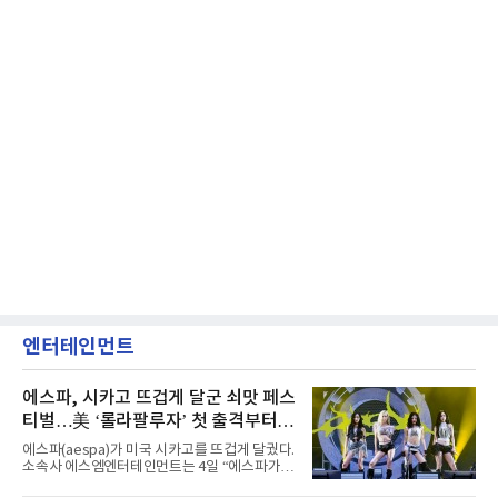
엔터테인먼트
에스파, 시카고 뜨겁게 달군 쇠맛 페스
티벌…美 ‘롤라팔루자’ 첫 출격부터
증명한 존재감
에스파(aespa)가 미국 시카고를 뜨겁게 달궜다.
소속사 에스엠엔터테인먼트는 4일 “에스파가
지난 2일(현지 시간) 미국 시카고 그랜트 파크에