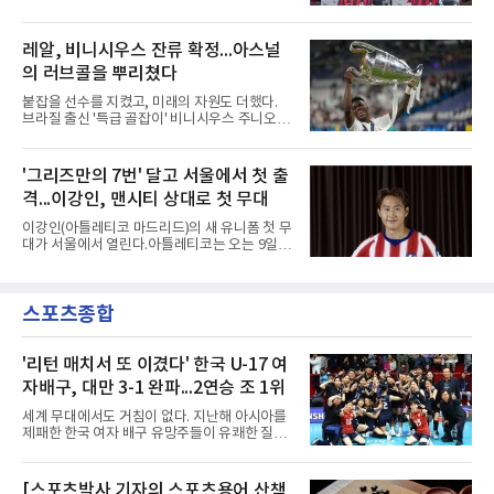
했다. 특히 감독 후보를 검토해 이사회에 추천하
울 오산고 소속 선수 5명과 준프로 계약을 맺었
는 전력강화위원회가 생성한 자료를 집중적으로
다고 밝혔다. 한 번에 다섯 명과 계약한 것은 구
확보한 것으로 알려졌다.경찰은 협회가 홍 전 감
단 역사상 처음으로, 3학년 김강준·신지섭·이서
레알, 비니시우스 잔류 확정...아스널
독을 1순위 후보로 정하고 검증한 과정, 이사회
현·정현웅과 2학년 정하원이 대상이다.오산고의
의 최종 승인 경위를 살
의 러브콜을 뿌리쳤다
성적이 배경이 됐다. 올 시즌 백운기 전국 고등학
교 축구대회와 코리아풋볼파크 U-18 챔피언스
붙잡을 선수를 지켰고, 미래의 자원도 더했다.
컵, K리그 U-17 챔피언십을 잇달아 제패했다.시
브라질 출신 '특급 골잡이' 비니시우스 주니오르
기도 맞물렸다. 서울은 9월 시작하는 아시아축
(26)가 레알 마드리드와의 동행을 2032년까지
구연맹(AFC) 챔피언스리그2(ACL2)를 앞두고 선
이어간다.스페인 프로축구 프리메라리가 '거함'
수단 깊이를 더하는 동시에 유스 출신에게 국제
레알 마드리드는 7일(한국시간) 비니시우스와
'그리즈만의 7번' 달고 서울에서 첫 출
무대 경험을 주려 했다.면면도 다양하다. 측면 공
2032년 6월 30일까지 유효한 6년 연장 계약에
격수 정현웅은 돌파력이
격...이강인, 맨시티 상대로 첫 무대
합의했다고 공식 발표했다. 비니시우스는 재계
약 확정 후 사회관계망서비스(SNS)에 베르나베
이강인(아틀레티코 마드리드)의 새 유니폼 첫 무
우에서의 8년은 너무 짧다며, 앞으로 6년, 그리
대가 서울에서 열린다.아틀레티코는 오는 9일
고 영원히 함께하겠다고 애정을 드러냈다.성사
오후 8시 서울월드컵경기장에서 맨체스터 시티
과정에는 우여곡절이 있었다. 그는 최근 잉글랜
와 2026 쿠팡플레이 시리즈 친선 경기를 치른다.
드 프리미어리그(EPL) 챔피언 아스널의 뜨거운
구단 소집 명단에 이강인이 포함되면서 변수가
관심을 받았는데, 18개월간 이어진 재계약 협상
스포츠종합
없는 한 그의 첫 출격은 서울이 된다.등번호부터
이 한때 교착됐기 때문이다. 그러
무게가 실렸다. 이강인은 첫 경기부터 7번을 단
다. 2010년대 팀의 전성기를 이끈 앙투안 그리즈
만이 달았던 번호다.합류 과정은 순탄치 않았다.
'리턴 매치서 또 이겼다' 한국 U-17 여
스페인으로 건너가려던 그는 병역 특례 행정 절
자배구, 대만 3-1 완파...2연승 조 1위
차 문제로 출국이 미뤄졌고, 국내에서 홀로 훈련
해 왔다. 6일 입국하는 동료들과 처음 대면한 뒤
세계 무대에서도 거침이 없다. 지난해 아시아를
짧게 호흡을 맞춰 경기에 나선다.역할도 관심사
제패한 한국 여자 배구 유망주들이 유쾌한 질주
다. 유려한 탈압박과
를 이어가고 있다.중·고교 선수들로 구성된 17세
이하(U-17) 여자배구대표팀은 8일(한국시간) 칠
레 로스안데스에서 열린 2026 국제배구연맹
[스포츠박사 기자의 스포츠용어 산책