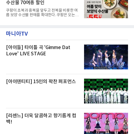
재 원인은 추후 조사될
수산물 70여종 할인
온전한 휴식을 원하는 고객들에게 특별한 경험
을 제공한다”고 밝혔다.패키지는 디럭스와 이그
쿠팡이 초복과 중복을 앞두고 전복을 비롯한 여
제큐티브 두 가지 타입으로 구성된다. 디럭스 패
름 보양 수산물 판매를 확대한다. 쿠팡은 오는
키지는 객실 1박(룸 온리)으로 심플한 호캉스를
20일까지 전복, 문어, 낙지, 장어 등 70여종의 수
즐길 수 있으며, 이그제큐티브 패키지는 객실 1
산물을 할인 판매한다고 8일 밝혔다.이번 행사
박과 함께 클럽 앰배서더 라운지 2인 이용, 웰니
에는 국내산 활전복과 문어, 낙지, 장어, 생물새
스 센터 사우나 2인 이용 혜택이 포함된다.특히
마니아TV
우 등이 포함됐다. 쿠팡은 올해 큰 크기의 전복
클럽 앰배서더 라운지
생산량이 늘어난 점을 반영해 주요 산지 상품을
로켓프레시 새벽배송으로 선보인다고 설명했다.
전복은 산지에서 채취한 뒤 전국으로 직송되는
[아이들] 타이틀 곡 'Gimme Dat
방식으로 운영된다. 신선도가 중요한 상품인 만
Love' LIVE STAGE
큼 이르면 다음 날 오전 배송이 가능하도록 물류
망을 활용하고 있다.쿠팡의 전복 매입량도 늘고
있다. 쿠팡에 따르면 전복 매입량은 2020년 30
톤 미만에서 2022년 140톤
[아이덴티티] 15인의 꽉찬 퍼포먼스
[리센느] 더욱 달콤하고 향기롭게 컴
백!