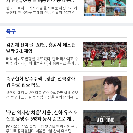
의 전당, 선동열·최동원·이승엽·송진
로 이어졌다. 일각에서는 당연하다는 듯 국내 복
귀를 점치고 있지만, 막상 뚜껑을 열어보면 세
우·김응용을 둘러싼 논쟁
한국 프로야구 역사에 남을 새로운 이정표가 세
선수가 마주한 현실과 향후 행보는 판이하게 갈
워진다. 한국야구 명예의 전당 건립이 2027년으
린다. 선수 개인의 확고한 소신과 야구계의 엄격
로 다가오면서 이제 야구계의 관심은 하나의 질
한 제도적 규정이 얽혀있기 때문이다.가장 먼저
문으로 향하고 있다. "누가 한국 야구 최초의 명
국내 무대행을 확정 지은 인물은 베테랑 최지만
예의 전당 헌액자가 될 것인가?"현재 가장 많이
이다. 오랜 기간 메이저리그에서 산전수전을 겪
축구
거론되는 후보군은 선동열, 최동원, 이승엽, 송
은 최지만은 해외파 복귀 규
진우, 그리고 김응용 감독이다. 한국 야구의 시
대별 상징성과 업적을 고려하면 충분히 설득력
있는 이름들이다.선동열은 한국 야구가 배출한
김민재 선제골...뮌헨, 홍콩서 애스턴
최고의 투수로 평가받는다. 해태 시절 통산 146
빌라 2-1 제압
승과 평균자책점 1.20이라는 압도적인 기록을
남겼고, 1980년대 후반 리그를 지배했다. 일본
머리 하나로 균형을 깨뜨렸다. 한국 국가대표 수
프로야구에서도 성공하며 한국 선수의 해외 진
비수 김민재(바이에른 뮌헨)가 홍콩으로 옮겨 열
출 가능성을 보여준 상징적인 존
린 프리시즌 경기에서 선제골을 터뜨리며 팀 승
리에 힘을 보탰다.김민재는 7일(현지시간) 홍콩
카이탁 스포츠파크에서 열린 애스턴 빌라(잉글
축구협회 압수수색..,경찰, 전력강화
랜드)와의 친선경기에서 전반 37분 0의 균형을
위 자료 집중 확보
깨는 골을 넣었다. 톰 비쇼프가 왼쪽 측면에서 올
린 프리킥에 묘하게 머리를 갖다 대 방향을 바꾸
경찰이 대한축구협회를 압수수색하면서 홍명보
며 골 그물을 흔들었다.흐름은 좋았다. 제주전에
전 축구대표팀 감독 선임 과정을 둘러싼 의혹 규
서 주장 완장을 차고 30여 분을 소화했던 그는
명에 속도가 붙었다.월드컵 조별리그 탈락 이후
이날도 선발로 나서 요나탄 타와 중앙 수비진에
비판이 홍 전 감독에게 집중됐지만 경찰의 시선
서 호흡을 맞췄고, 후반 18분까지 뛰고 이토 히
은 다른 곳을 향한다. 성적 부진과 별개로 선임
'구단 역사상 처음' 서울, 산하 유스 오
로키로 교체됐다.분데스리가 최다 우승팀(35회)
과정에 부당함이 있었는지가 수사의 본류다.7일
뮌헨은 프리시즌 아시아
산고 유망주 5명과 동시 준프로 계
연합뉴스 취재를 종합하면 서울경찰청 광역수사
단 금융범죄수사대는 전날 축구협회 사무실 등
약...ACL2 겨냥
FC서울이 유스 유망주 다섯 명을 한꺼번에 프로
을 압수수색해 감독 선임 관련 자료를 다수 확보
무대로 끌어올린다.서울은 7일 산하 유스팀 서