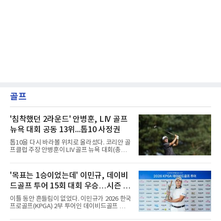
골프
'침착했던 2라운드' 안병훈, LIV 골프
뉴욕 대회 공동 13위...톱10 사정권
톱10을 다시 바라볼 위치로 올라섰다. 코리안 골
프클럽 주장 안병훈이 LIV 골프 뉴욕 대회(총상
금 3천만달러) 2라운드에서 공동 13위로 도약했
다.안병훈은 8일(한국시간) 미국 뉴저지주 베드
민스터의 트럼프 내셔널 골프 클럽 베드민스터
'목표는 1승이었는데' 이민규, 데이비
(파71)에서 열린 2라운드에서 버디 4개와 보기 1
드골프 투어 15회 대회 우승…시즌 2
개를 묶어 3언더파 68타를 쳤다. 중간 합계 2언
더파 140타로 피터 율라인(미국), 마크 리슈먼
승
이틀 동안 흔들림이 없었다. 이민규가 2026 한국
(호주)과 공동 13위에 자리했다. 공동 10위 그룹
프로골프(KPGA) 2부 투어인 데이비드골프 투어
과는 2타 차여서 남은 라운드에서 시즌 두 번째
15회 대회(총상금 1억원)에서 시즌 두 번째 우승
톱10을 노릴 수 있다.흐름은 이어지고 있다. 올