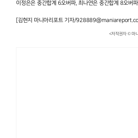
이정은은 중간합계 6오버파, 최나연은 중간합계 8오버파
[김현지 마니아리포트 기자/928889@maniareport.c
<저작권자 © 마