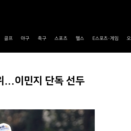
골프
야구
축구
스포츠
헬스
E스포츠·게임
오
위...이민지 단독 선두