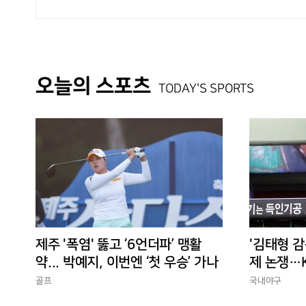
오늘의 스포츠
TODAY'S SPORTS
제주 '폭염' 뚫고 ‘6언더파’ 맹활
'김태형 감
약... 박예지, 이번엔 ‘첫 우승’ 가나
제 논쟁…K
경에 맞는
골프
국내야구