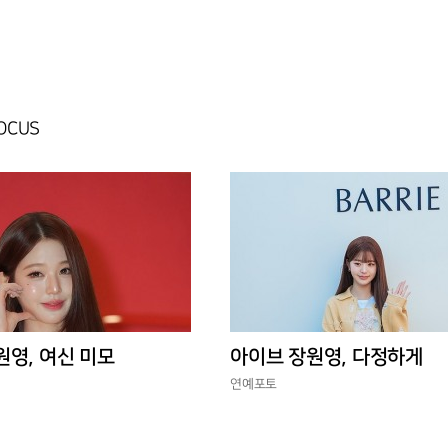
FOCUS
원영, 여신 미모
아이브 장원영, 다정하게
연예포토