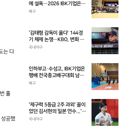
에 설욕…2026 IBK기업은행
배 전국중고배구대회 우승
배구
'김태형 감독이 옳다' 144경
기 체제 논쟁…KBO, 변화 고
민해야, 환경에 맞는 경기 수
국내야구
도는 다
가 바람직
인하부고·수성고, IBK기업은
행배 전국중고배구대회 남고
부 결승 격돌
배구
번 홀
'제구력 5등급 2주 과외' 꼴이
었던 김서현의 일본 연수...'종
합검진표'에 불과
데 성공했
국내야구