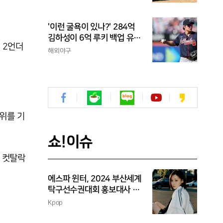
'이런 굴욕이 있나?' 284억
김하성이 6억 루키 백업 유격
 2언더
수라니...자비스, 수비도 김하
해외야구
성보다 한 수 위 평가
8위를 기
쇼!이슈
 컷탈락
에스파 윈터, 2024 부산세계
탁구선수권대회 홍보대사 위
촉
Kpop