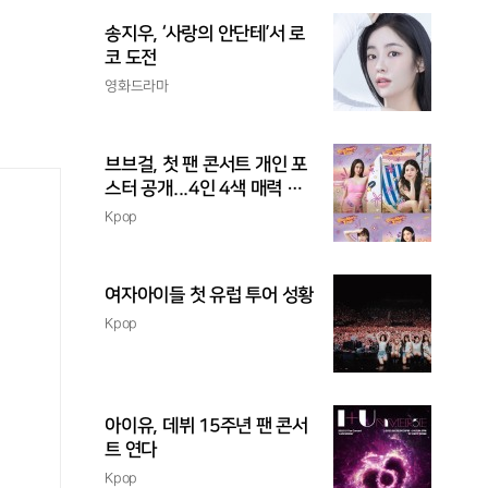
송지우, ‘사랑의 안단테’서 로
코 도전
영화드라마
브브걸, 첫 팬 콘서트 개인 포
스터 공개...4인 4색 매력 발
산
Kpop
여자아이들 첫 유럽 투어 성황
Kpop
아이유, 데뷔 15주년 팬 콘서
트 연다
Kpop