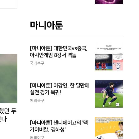
마니아툰
[마니아툰] 대한민국vs중국,
아시안게임 8강서 격돌
국내축구
[마니아툰] 이강인, 한 달만에
실전 경기 복귀!
해외축구
렸던 두
난다
[마니아툰] 샌디에이고의 '맥
가이버칼, 김하성'
해외야구