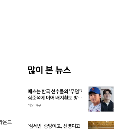
많이 본 뉴스
메츠는 한국 선수들의 '무덤'?
심준석에 이어 배지환도 방
출...심준석은 이미 귀국, 배
해외야구
지환은 미국 잔류할 듯
2라운드
'삼세번' 중앙여고, 선명여고