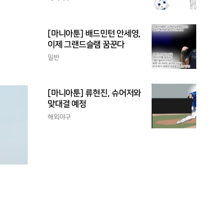
[마니아툰] 배드민턴 안세영,
이제 그랜드슬램 꿈꾼다
일반
[마니아툰] 류현진, 슈어저와
맞대결 예정
해외야구