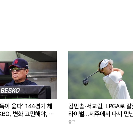
독이 옳다' 144경기 체
김민솔·서교림, LPGA로 갈
BO, 변화 고민해야, 환
라이벌...제주에서 다시 만
 경기 수가 바람직
골프