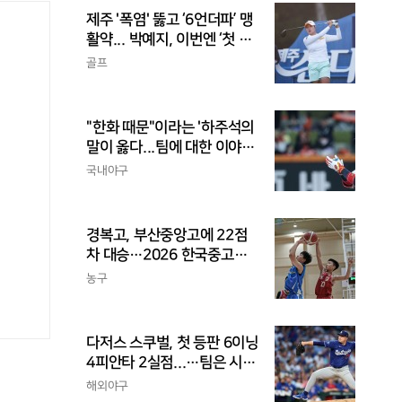
제주 '폭염' 뚫고 ‘6언더파’ 맹
활약... 박예지, 이번엔 ‘첫 우
승’ 가나
골프
"한화 때문"이라는 '하주석의
말이 옳다...팀에 대한 이야
기, 끝까지 안 하는 게 도리
국내야구
경복고, 부산중앙고에 22점
차 대승…2026 한국중고농
구 주말리그 왕중왕전 첫 승
농구
신고
다저스 스쿠벌, 첫 등판 6이닝
4피안타 2실점...…팀은 시즌
최다 5연패
해외야구