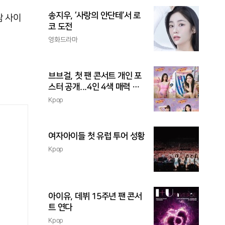
송지우, ‘사랑의 안단테’서 로
람 사이
코 도전
영화드라마
브브걸, 첫 팬 콘서트 개인 포
스터 공개...4인 4색 매력 발
산
Kpop
여자아이들 첫 유럽 투어 성황
Kpop
아이유, 데뷔 15주년 팬 콘서
트 연다
Kpop