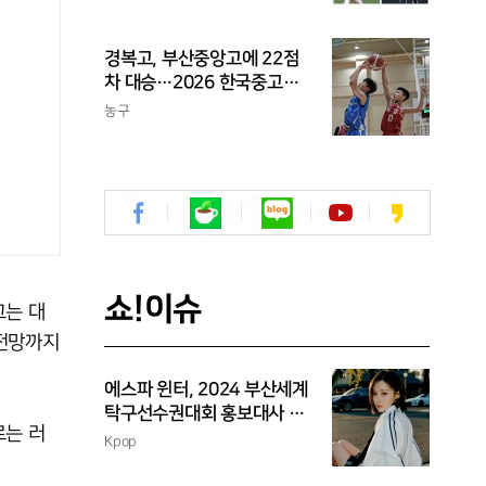
을 둘러싼 논쟁
경복고, 부산중앙고에 22점
차 대승…2026 한국중고농
구 주말리그 왕중왕전 첫 승
농구
신고
쇼!이슈
그는 대
 전망까지
에스파 윈터, 2024 부산세계
탁구선수권대회 홍보대사 위
르는 러
촉
Kpop