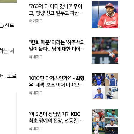
'760억 다 어디 갔나?' 푸이
그, 형량 선고 앞두고 파산 신
청
해외야구
르(산투
"한화 때문"이라는 '하주석의
말이 옳다...팀에 대한 이야
하는 네
기, 끝까지 안 하는 게 도리
국내야구
데, 모로
'KBO판 다저스인가?'…최형
우·페덱·보스 이어 미야모리
까지, 삼성의 '스펙 만렙' 승부
국내야구
수
'이 5명이 정답인가?' KBO
최초 명예의 전당, 선동열·최
동원·이승엽·송진우·김응용
국내야구