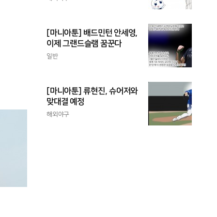
[마니아툰] 배드민턴 안세영,
이제 그랜드슬램 꿈꾼다
일반
[마니아툰] 류현진, 슈어저와
맞대결 예정
해외야구