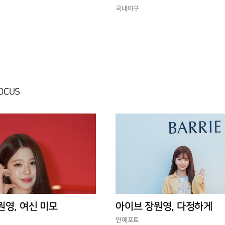
경에 맞는 경기 수가 바람직
국내야구
FOCUS
원영, 여신 미모
아이브 장원영, 다정하게
연예포토