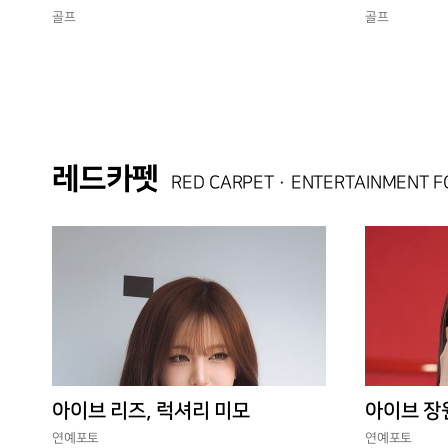
독 선두
골프
골프
레드카펫
RED CARPET · ENTERTAINMENT 
아이브 리즈, 럭셔리 미모
아이브 장
연예포토
연예포토