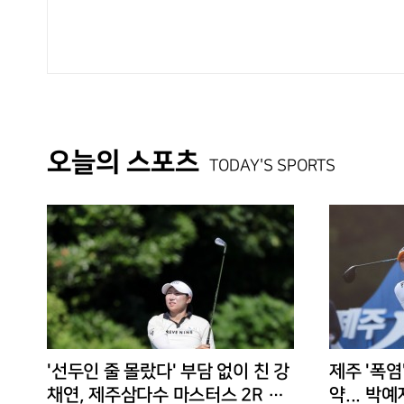
오늘의 스포츠
TODAY'S SPORTS
'선두인 줄 몰랐다' 부담 없이 친 강
제주 '폭염
채연, 제주삼다수 마스터스 2R 단
약... 박예