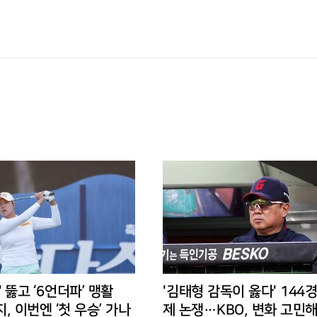
' 뚫고 ‘6언더파’ 맹활
'김태형 감독이 옳다' 144
지, 이번엔 ‘첫 우승’ 가나
제 논쟁…KBO, 변화 고민해