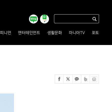
피니언
엔터테인먼트
생활문화
마니아TV
포토