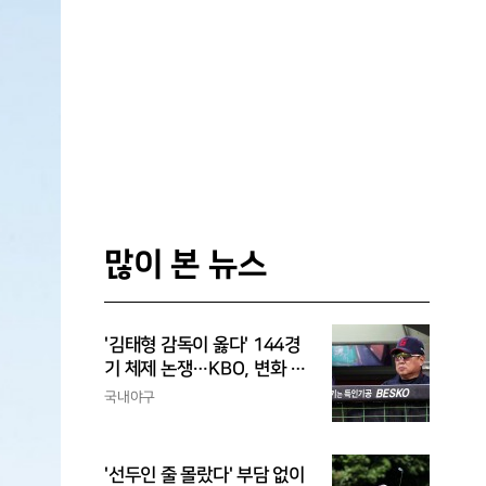
많이 본 뉴스
'김태형 감독이 옳다' 144경
기 체제 논쟁…KBO, 변화 고
민해야, 환경에 맞는 경기 수
국내야구
가 바람직
'선두인 줄 몰랐다' 부담 없이