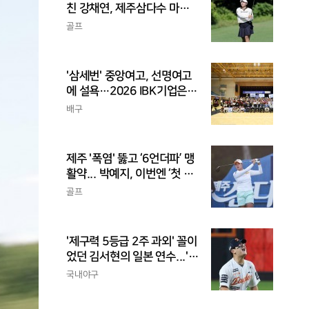
친 강채연, 제주삼다수 마스
터스 2R 단독 선두
골프
'삼세번' 중앙여고, 선명여고
에 설욕…2026 IBK기업은행
배 전국중고배구대회 우승
배구
제주 '폭염' 뚫고 ‘6언더파’ 맹
활약... 박예지, 이번엔 ‘첫 우
승’ 가나
골프
'제구력 5등급 2주 과외' 꼴이
었던 김서현의 일본 연수...'종
합검진표'에 불과
국내야구