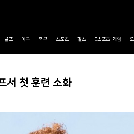
골프
야구
축구
스포츠
헬스
E스포츠·게임
오
프서 첫 훈련 소화