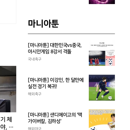
마니아툰
[마니아툰] 대한민국vs중국,
아시안게임 8강서 격돌
국내축구
[마니아툰] 이강인, 한 달만에
실전 경기 복귀!
해외축구
[마니아툰] 샌디에이고의 '맥
경기 체
가이버칼, 김하성'
야, 환
해외야구