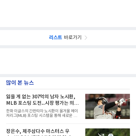
리스트
바로가기
많이 본 뉴스
잃을 게 없는 307억의 남자 노시환,
MLB 포스팅 도전...시장 평가는 의외
일 수 있어
한화 이글스의 간판타자 노시환이 올겨울 메이
저리그(MLB) 포스팅 시스템을 통해 새로운 도전
에 나선다.노시환은 11년 총액 307억 원이라는
KBO리그 사상 초유의 비FA 다년 계약을 체결하
면서 동시에 해외 진출 가능성을 열어두는 조항
장은수, 제주삼다수 마스터스 우
을 포함했다. 국내에서 이미 최고 수준의 대우와