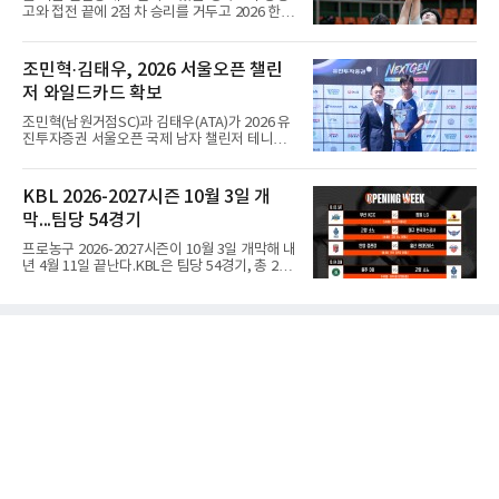
열린 CAVA 챔피언스컵에서는 팀을 3위로 이끌
고와 접전 끝에 2점 차 승리를 거두고 2026 한국
며 베스트 윙 스파이커상을 받았다.구단 관계자
중고농구 주말리그 왕중왕전 8강에 진출했다.경
는 공격력과 기본기를 모두 갖춘 선수로, 공격
복고는 10일 전남 해남 우슬체육관에서 열린 대
옵션을 다양하게 운영하고 전력을 강화하는 데
회 남고부 16강전에서 송영훈이 29점을 몰아넣
조민혁·김태우, 2026 서울오픈 챌린
도움이 될 것으로 보고 영입했다고 밝혔다.타루
는 맹활약을 펼친 데 힘입어 양정고를 76-74로
샤는 KB스타즈 합류가 기쁘다며, V리그
저 와일드카드 확보
물리쳤다.이로써 8강에 오른 경복고는 계성고를
82-56으로 꺾고 올라온 인헌고와 4강 진출을 놓
조민혁(남원거점SC)과 김태우(ATA)가 2026 유
고 맞붙게 됐다.경복고는 경기 초반부터 양정고
진투자증권 서울오픈 국제 남자 챌린저 테니스
의 적극적인 공세에 고전했다. 1쿼터를 23-23으
대회 와일드카드를 확보했다.서울오픈 조직위원
로 팽팽하게 마친 경복고는 2쿼터 들어 조금씩
회는 10일 조민혁이 본선, 김태우가 예선 와일드
주도권을 잡으며 전반을 43-39로 앞선 채 마쳤
카드를 받았다고 밝혔다. 두 선수는 지난 3일부
KBL 2026-2027시즌 10월 3일 개
다.하지만 후반 들어 양정고의 거센 반격에 밀리
터 7일까지 서울 해비치 강동 테니스클럽에서
면서 경복고는 승리를 장담할
막...팀당 54경기
열린 유진투자증권 넥스트젠 인비테이셔널 로드
투 서울오픈 결승에 진출해 출전권을 얻었
프로농구 2026-2027시즌이 10월 3일 개막해 내
다.2009년생 조민혁은 결승에서 동갑내기 김태
년 4월 11일 끝난다.KBL은 팀당 54경기, 총 270
우를 2-0(6-3 6-3)으로 꺾고 우승해 상금 500만
경기 일정을 10일 발표했다. 평일 1경기, 주말 3
원을 받았고, 김태우는 상금 250만원을 받았
경기로 주당 11경기를 치르는 것이 원칙이다.개
다.18세 미만 국내 상위 8명이 출전한 이번 대회
막전은 10월 3일 오후 2시 부산사직체육관에서
는 주니어 선수가 성인 국제대회 출전권을 두고
열리는 부산 KCC와 창원 LG의 경기다. 같은 시
겨룬 국내 첫 무대다. 조직위 관계자는
각 고양 소노가 고양 소노 아레나에서 대구 한국
가스공사와, 오후 4시 30분에는 안양 정관장이
안양 정관장 아레나에서 울산 현대모비스와 맞
붙는다.잠실실내체육관 철거로 서울 삼성은 서
울 SK와 잠실학생체육관을 함께 쓴다. SK는
BCL 아시아 참가로 약 2주간 경기가 없고, LG는
창원실내체육관 시설 개선 공사로 10월 한 달간
홈경기를 치르지 못한다.시범경기