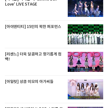
키지는 객실 1박(룸 온리)으로 심플한 호캉스를
Love' LIVE STAGE
즐길 수 있으며, 이그제큐티브 패키지는 객실 1
박과 함께 클럽 앰배서더 라운지 2인 이용, 웰니
스 센터 사우나 2인 이용 혜택이 포함된다.특히
클럽 앰배서더 라운지
[아이덴티티] 15인의 꽉찬 퍼포먼스
[리센느] 더욱 달콤하고 향기롭게 컴
백!
[아일릿] 상큼 미모의 아가씨들