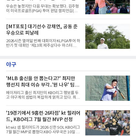
7언더파 277타로 5위, 우승자 호아킨 니만(칠레
이오프행
우승은 놓쳤지만 다음 무대는 확보했다. 김주형
·16언더파 268타)과는 9타 차였다.기록의 의미
이 미국프로골프(PGA) 투어 윈덤 챔피언십(총
가 크다. 올해 LIV 골프로 이적해 새로 만들어진
상금 850만달러)을 공동 5위로 마쳤다.김주형은
팀 '코리안 골프클럽'의 주장을 맡은 안병훈은 시
10일(한국시간) 미국 노스캐롤라이나주 그린즈
즌 개막전이던 2월 사우디아라비아 대회 공동 9
버러의 세지필드 컨트리클럽(파70)에서 열린 최
[MT포토] 대기선수 강채연, 공동 준
위를 뛰어넘는 최고 성적을 냈다. 당시 그는
종 4라운드에서 버디 3개를 잡았으나 보기 1개
2022년 출범한 LIV 골프에서
우승으로 피날레
와 더블보기 1개가 나오며 이븐파 70타에 그쳤
다. 최종 합계 15언더파 265타로 해리 홀(잉글랜
2026시즌 열여덟 번째 대회이자 KLPGA투어 하
드)과 공동 5위였다. 우승자 마이클 브레넌(미국
반기 첫 대회인 ‘제13회 제주삼다수 마스터
·22언더파 258타)과는 7타 차다.기회는 있었다.
스’(총상금 10억 원, 우승상금 1억 8천만 원)가
지난달 제네시스 스코틀랜드 오픈 우승으로 33
제주도 서귀포시에 위치한 테디밸리 골프앤리조
개월의 공백을 깼던 김주형은 3라운드까지 선두
트(파72/6,767야드)에서 열렸다.9일 최종라운
에 1타 뒤진 3위로 시즌 2승을 노렸다. 그러나 마
야구
드 경기가 펼쳐졌다.강채연이 18번 홀에서 경기
지막 날 타수를 줄이지 못하며
하고 있다.
'MLB 출신을 안 뽑는다고?' 최지만
행선지 최대 이슈 부각..'윈 나우' 팀들
눈독 전망 속 1라운드 픽 외면 시각도
메이저리그 출신 최지만의 KBO리그 행보를 두
고 야구계의 셈법이 복잡하게 얽히고 있다. 최근
최지만은 KBO 퓨처스리그 울산 웨일즈에 합류
해 실전 감각을 끌어올리며 국내 팬들과 구단 관
계자들의 이목을 집중시키고 있다. 메이저리그
'19경기에서 9홈런·26타점' kt 힐리어
통산 67홈런이라는 화려한 경력을 지닌 그가 과
드, KBO리그 7월 월간 MVP 선정
연 다가오는 신인 드래프트에서 어떤 팀의 지명
을 받을지를 두고 야구계의 시선이 엇갈리고 있
kt wiz 샘 힐리어드가 2026 신한 SOL KBO리그
는 형국이다.'윈 나우' 기조의 구단들 입장에서는
7월 월간 MVP로 뽑혔다.KBO 사무국은 10일 힐
최지만의 가치가 매력적으로 다가올 수밖에 없