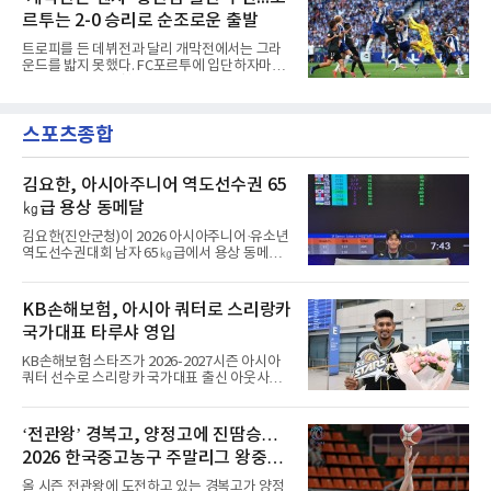
은 2029년까지 3년이며, 등번호는 12번이다. 구
효과도 기대된다. K리그1
르투는 2-0 승리로 순조로운 출발
체적인 이적료는 공개되지 않았으나 영국 BBC
는 PSG가 왼쪽 풀백 디뉴의 바이아웃인 850만
트로피를 든 데뷔전과 달리 개막전에서는 그라
파운드(약 162억원)를 애스턴 빌라에 지불하기
운드를 밟지 못했다. FC포르투에 입단하자마자
로 했다고 전했다.돌아오는 길은 길었다. 프랑스
슈퍼컵 우승을 경험했던 국가대표 미드필더 황
릴에서 프로 생활을 시작한 디뉴는 2013년부터
인범(29)이 정규리그 개막전에서는 벤치를 지켰
2015년까지 두 시즌 PSG에서 뛰며 리그1 2회,
다.포르투는 10일(한국시간) 포르투갈 포르투의
프랑스컵 1회, 리그컵 2회 우승 등을 경험했다.
스포츠종합
이스타디우 두 드라강에서 열린 알베르카와의
이후 AS로마 임대와 바르셀로나(스페
2026-2027 포르투갈 프리메이라리가 1라운드
홈 경기에서 2-0으로 이겼다. 두 골 모두 페널티
킥에서 나왔다. 전반 9분 안드레 실바가 상대 골
김요한, 아시아주니어 역도선수권 65
키퍼의 반칙으로 얻은 페널티킥을 직접 성공시
㎏급 용상 동메달
켰고, 전반 44분에는 가브리 베이가가 또 한 번
의 페널티킥을 침착하게 마무리했다.이로써 지
김요한(진안군청)이 2026 아시아주니어·유소년
난 시즌 챔피언 포르투는 리그 2연패이자 통산
역도선수권대회 남자 65㎏급에서 용상 동메달
32번째 우승을 향한 첫발을 기분 좋
을 따냈다.김요한은 9일(현지시간) 우즈베키스
탄 타슈켄트에서 열린 경기에서 용상 156㎏으
로 3위에 올랐다. 인상은 123㎏으로 8위였고, 합
KB손해보험, 아시아 쿼터로 스리랑카
계 279㎏을 기록해 종합 5위로 대회를 마쳤다.
국가대표 타루샤 영입
우승은 인상 134㎏, 용상 157㎏, 합계 291㎏으
로 세 부문을 석권한 베트남의 호앙 상 탁이 차지
KB손해보험 스타즈가 2026-2027시즌 아시아
했다. 인도의 마하라잔 아루무가판디안이 합계
쿼터 선수로 스리랑카 국가대표 출신 아웃사이
285㎏(인상 128㎏·용상 157㎏)으로 2위, 카자
드 히터 타루샤 차메스(24·등록명 타루샤)를 영
흐스탄의 베이바리스 예르세이트가 합계 281㎏
입했다.타루샤는 국가대표팀 일정을 마치고 10
(인상 129㎏·용상 152㎏)으로 3위를 기록했다.
일 인천국제공항으로 입국했다. 스리랑카 대표
‘전관왕’ 경복고, 양정고에 진땀승…
팀 주전 공격수인 그는 195㎝ 신장과 탄력을 바
2026 한국중고농구 주말리그 왕중왕
탕으로 높은 스파이크 타점과 블로킹 능력을 갖
췄다는 평가를 받는다. 지난 7월 파키스탄에서
전 8강 진출
올 시즌 전관왕에 도전하고 있는 경복고가 양정