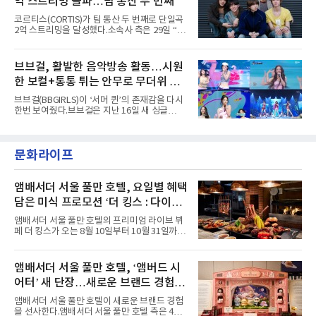
억 스트리밍 돌파…팀 통산 두 번째
붉은빛의 컬러 렌즈가 비현실적인 분위기를 자
아내고, 여러 원색이 불규칙하게 뒤섞인 멀티컬
코르티스(CORTIS)가 팀 통산 두 번째로 단일곡
러 헤어와 과감한 블루·블랙 립 메이크업이 낯설
2억 스트리밍을 달성했다.소속사 측은 29일 “코
고도 매혹적인 비주얼을 완성했다.스타일링 역
르티스의 데뷔 앨범 수록곡 ‘FaSHioN’이 글로
시 파격적이다. 스터드와 망사, 코르셋, 풍성한
벌 오디오·음원 스트리밍 플랫폼 스포티파이에
레이스 등 언뜻 어울리지 않을 듯한 소재와 실루
서 27일 자로 누적 재생 수 2억 회를 돌파했
브브걸, 활발한 음악방송 활동…시원
엣을 거침없이 결합했다. 멤버들은 각기 다른 개
다”고 밝혔다.곡이 발표된 지 약 10개월 만이다.
성을 살린 스타일링을 선
한 보컬+통통 튀는 안무로 무더위 사
팀의 첫 번째 2억 스트리밍 곡은 동일 음반에 수
록된 ‘GO!’다. 이 노래는 공개 약 9개월 만인 지
냥
브브걸(BBGIRLS)이 ‘서머 퀸’의 존재감을 다시
난달 26일 자에 2억 고지를 밟았다. 이는 최근 5
한번 보여줬다.브브걸은 지난 16일 새 싱글
년 내 데뷔한 보이그룹의 곡 중 최단기 2억 달성
'BODY WAVE'(바디 웨이브)를 발매하고 각종 음
이며 ‘FaSHioN’이 그 다음이다.코르티스는 평
악방송에 출연했다.브브걸은 컴백 이후 Mnet
소 관심이 많은 ‘패션’을 소재로 곡을 공동 창작
'엠카운트다운'을 시작으로 KBS2 '뮤직뱅크',
했다. “내 티, 5 bucks 바지는, 만원” 등 멤버들
문화라이프
MBC '쇼! 음악중심', SBS '인기가요' 등 주요 음
의 라이프 스타일
악방송 무대에 올라 화려한 퍼포먼스를 펼쳤다.
시원한 에너지와 안정적인 라이브, 통통 튀는 매
력을 앞세워 매 무대 색다른 볼거리를 선사했다.
앰배서더 서울 풀만 호텔, 요일별 혜택
특히 화사한 파스텔 톤의 비치웨어부터 청량한
담은 미식 프로모션 ‘더 킹스 : 다이닝
마린룩, 햇살 아래 반짝이는 물결을 연상시키는
프리빌리지즈’ 선봬
스커트, 강렬한 붉은 계열의 스타일링까지 각기
앰배서더 서울 풀만 호텔의 프리미엄 라이브 뷔
다른 매력을 선보였다. 브브걸은 다채로운 여름
페 더 킹스가 오는 8월 10일부터 10월 31일까지
패션을 완벽하게 소화하며 보
특별 프로모션 ‘더 킹스 : 다이닝 프리빌리지
즈’를 선보인다.앰배서더 서울 풀만 호텔 측은
“요일마다 다른 즐거움과 한층 깊어진 미식의 여
앰배서더 서울 풀만 호텔, ‘앰버드 시
유를 경험할 수 있도록 기획했다”고 밝혔다.먼저
어터’ 새 단장…새로운 브랜드 경험 선
월요일과 화요일에는 한 주의 문을 여는 여유로
운 식사를 테마로 다양한 혜택이 마련된다. 런치
사
앰배서더 서울 풀만 호텔이 새로운 브랜드 경험
이용 시 성인 5인 이상 사전 예약 고객에게 성인
을 선사한다.앰배서더 서울 풀만 호텔 측은 4일