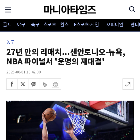
골프
야구
축구
스포츠
헬스
E스포츠·게임
오피니언
엔터
농구
27년 만의 리매치...샌안토니오-뉴욕,
NBA 파이널서 '운명의 재대결'
2026-06-01 10:42:00