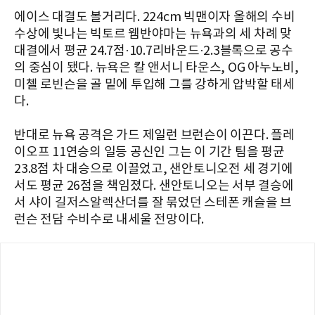
에이스 대결도 볼거리다. 224cm 빅맨이자 올해의 수비
수상에 빛나는 빅토르 웸반야마는 뉴욕과의 세 차례 맞
대결에서 평균 24.7점·10.7리바운드·2.3블록으로 공수
의 중심이 됐다. 뉴욕은 칼 앤서니 타운스, OG 아누노비,
미첼 로빈슨을 골 밑에 투입해 그를 강하게 압박할 태세
다.
반대로 뉴욕 공격은 가드 제일런 브런슨이 이끈다. 플레
이오프 11연승의 일등 공신인 그는 이 기간 팀을 평균
23.8점 차 대승으로 이끌었고, 샌안토니오전 세 경기에
서도 평균 26점을 책임졌다. 샌안토니오는 서부 결승에
서 샤이 길저스알렉산더를 잘 묶었던 스테폰 캐슬을 브
런슨 전담 수비수로 내세울 전망이다.