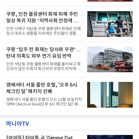
1인 무료 혜택을 제공하며, 디너 이용 시에는 성
“호텔 공식 마스코트 앰버드(Ambird)의 새로운
인 2인 이상 사전 예약 고객에게 소인 1인 무료
이야기를 담은 인형 극장 콘셉트의 공간 ‘앰버드
혜택을 제공한다.수요일 런치에는 사전 예약한
시어터(Ambird Theater)’를 새롭게 선보인
쿠팡, 인천 물류센터 화재 피해 주민
유료 회원 고객을 대상으로 5% 추가 할인 또는
다”고 밝혔다.앰배서더 서울 풀만 호텔은 로비
바우처 1매 추가
일상 복귀 지원 “지역사회 안정에 총
한편에 마련된 앰버드 존을 통해 앰버드의 세계
관을 소개해왔다. 앰버드 존은 앰버드가 우주여
력”
인천 서해구 석남동 쿠팡 물류센터 화재로 인해
행 중 수집한 다양한 굿즈를 전시한 '앰버드 플래
임시 대피소 생활을 지속해온 주민들이 생활 터
닛(Ambird Planet)과 계절별 플라워 연출로 사
전으로 돌아갈 수 있는 계기가 마련됐다. 쿠팡풀
랑받아온 ‘앰버드 가든(Ambird Garden)’으로
필먼트서비스(CFS)가 지난 28일부터 화재 피해
구성되어 있다.새 단장한 앰버드 시어터는 오페
주민을 대상으로 전문 출장 청소서비스 지원에
쿠팡 “입주 전 화재는 당사와 무관”…
라 극장을 모티브로 한 데코레이션으로 구성됐
나섬으로써 본격적인 지역사회 복구 작업이 시
다. 무대 공간 및 티켓 박스
탄내 의혹도 외부 연기 유입 반박
작된 것이다.대피소 주민 중심 청소 접수, 첫날
부터 2가구 지원 완료CFS는 신현초등학교, 신
인천 석남동 쿠팡 물류센터 화재를 둘러싸고 확
현북초등학교, 신현여자중학교 등 인천 서해구
인되지 않은 의혹이 확산되자 쿠팡이 반박에 나
관내 임시 대피소 3곳에서 체류해온 화재 피해
섰다. 화재 전 센터 내부에서 탄내가 났다는 주장
주민들을 대상으로 출장 청소업체 요청 접수를
에 대해서는 외부 화재 연기 유입이라고 설명했
시작했다. 현장에서 극심한 피해를 입은 지역 주
고, 2023년 같은 물류센터에서 발생한 화재에
앰배서더 서울 풀만 호텔, '오후 6시
민들의 호응 속에 CFS는 즉시 행동에 나섰다. 지
대해서도 쿠팡 입주 전 공사 과정에서 벌어진 일
난 28일 오후 전문 청소업체와
체크인 딜' 패키지 선봬
이라며 선을 그었다.쿠팡은 21일 인천 물류센터
내부에서 불이 타는 냄새가 났다는 의혹과 관련
앰배서더 서울 풀만 호텔이 오는 12월 31일까지
해 “사실무근”이라는 입장을 밝혔다.회사 측은
'6PM Check-in Deal(오후 6시 체크인 딜)' 패키
“인근에서 지난 15일 다른 회사에서 발생한 대
지를 선보인다.이번 패키지는 오후 6시 체크인
형 화재 연기가 인입돼 즉시 방재팀이 조사한 결
으로 여유로운 저녁 시간부터 호텔 스테이를 시
과 일산화탄소가 미검출됐고, 내부 문제가 아닌
작할 수 있도록 준비됐다.앰배서더 서울 풀만 호
것으로 확인됐다”고 설명했다.이어 “정확한 화
마니아TV
텔 측은 “퇴근 후 또는 주말 도심 속에서 짧지만
재 원인은 추후 조사될
온전한 휴식을 원하는 고객들에게 특별한 경험
을 제공한다”고 밝혔다.패키지는 디럭스와 이그
제큐티브 두 가지 타입으로 구성된다. 디럭스 패
[아이들] 타이틀 곡 'Gimme Dat