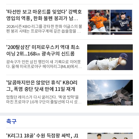
리어드가 기자단 투표 35표 중 22표(62.9%), 팬
다. 오랜 기간 세계 최고 무대에서 검증된 타격
투표 42만8천888표 중 7만702표(16.5%)를 얻
기술과 수준급의 선구안, 그리고 언제든 장타를
어 총점 39.67점을 기록했다고 발표했다. 팬 투
'타선만 보고 마운드를 잊었다' 강백호
터뜨릴 수 있는 파괴력은 즉시 전력감 부재에 시
표에서 22만8천406표를 얻은 삼성 라이온즈 김
달리는 팀들에게 단비 같은
영입의 역풍, 한화 불펜 붕괴가 남긴
지찬(29.48점)을 제쳤다.올 시즌 KBO리그에 데
뷔한 힐리어드는 7월 19경기에서 9홈런, 26타
뼈아픈 교훈...김범수, 한승혁, 김서
2026시즌 KBO 리그를 강타한 한화 이글스의 불
점, 장타율 0.743으로 세 부문 단독 1위에 올랐
현, 정우주, 어디에?
펜 붕괴 사태는 프로야구계에 깊은 씁쓸함을 남
고 타율 0.365, 출루율 0.413을 기록했다. 지난
기고 있다. 전년도 준우승팀이라는 타이틀을 무
달 17일 잠실 LG 트윈스전에서는 2홈런 6타점
색하게 만들 만큼, 마운드의 핵심 기둥들이 무더
으로 개인 한 경기 최다 타점 타이기록을 세웠으
기로 흔들리거나 팀을 떠났다. 화려한 타선 보강
'200탈삼진' 미저로우스키 역대 최소
며, 5월에 세운 월간 8홈런도 넘어섰다.kt 외국
뒤에 가려져 있던 투수진의 민낯이 고스란히 드
인 타자의 월간 MVP 수상은 2020년 6월 멜
이닝 2위...168㎞ 광속구의 신드롬
러난 셈이다.이번 참사의 도화선은 헐거워진 마
운드 뎁스 그 자체였다. 지난 스토브리그에서 한
광속구가 만든 삼진 행진이 새 기록으로 이어졌
화는 최대 100억 원을 투자해 거물 타자 강백호
다. 올해 미국프로야구 메이저리그(MLB)에서 시
를 전격 영입하며 타선의 파괴력을 극대화했다.
속 161㎞ 이상의 강속구 신드롬을 주도하는 우
그러나 대형 타자 수혈의 환호 속에서 마운드의
완 제이컵 미저로우스키(밀워키 브루어스)가 역
실속을 채우는 작업은 뒷전으로 밀려났다. 결과
대 최소 이닝 시즌 200탈삼진 2위 기록을 세웠
'달콤하지만은 않았던 휴식' KBO리
적으로 FA 자격으로 팀을 떠난 김범수는 KIA 타
다.미저로우스키는 10일(한국시간) 미국 위스콘
이거즈로 유니폼을 갈아입
그, 폭염 중단 닷새 만에 11일 재개
신주 밀워키 아메리칸패밀리필드에서 열린 미네
소타 트윈스전에 선발로 나서 6이닝 9탈삼진 3
멈췄던 레이스가 다시 굴러간다. '폭염 방학'을
실점을 기록했다. 3회 첫 타자 앨런 로든을 헛스
마친 프로야구 10개 구단이 출발선에 다시 섰다.
윙 삼진으로 처리하며 시즌 200번째 삼진을 잡
극한 폭염으로 지난 5일 중단됐던 2026 신한
았다.기록의 무게가 남다르다. 그는 129⅓이닝
SOL KBO리그는 11일 전국 5개 구장 경기를 시
만에 200탈삼진에 도달해 밀워키 구단 최소 이
작으로 일정을 이어간다. 국제종합대회 대표 파
닝 신기록을 세웠다. MLB닷컴이 엘리어스 스포
축구
견을 제외하면 정규리그가 다른 사유로 멈춘 것
츠뷰로 자료를 인용해 소개한 바에
은 코로나19 집단 감염을 겪은 2021년 7월 이후
5년 만이자 역대 두 번째다. KBO 사무국은 더위
가 최고조에 이른 5∼9일 25경기를 전면 취소하
'K리그1 18골' 수원 득점왕 싸박, J1