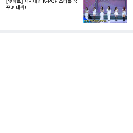
[앳하트] 새시대의 K-POP 스타를 꿈
꾸며 데뷔!