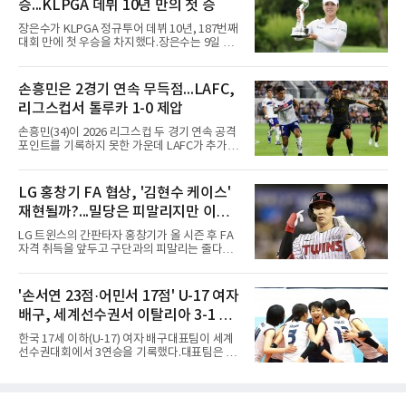
승...KLPGA 데뷔 10년 만의 첫 승
확실한 입지를 확보한 만큼, 이번 메이저리그 도
전은 생존을 건 승부수가 아니다.오히려 잃을 것
장은수가 KLPGA 정규투어 데뷔 10년, 187번째
이 없는 도전에 가깝다. 노시환은 이미 KBO리그
대회 만에 첫 우승을 차지했다.장은수는 9일 제
에서 연평균 약 28억 원에 달하는 대형 계약과
주도 서귀포시 테디밸리 골프앤리조트(파72)에
한화의 프랜차이즈 스타라는 지위를 얻었다. 만
서 열린 제주삼다수 마스터스(총상금 10억원)
약 MLB 구단들의 평가가 기대에 미치지 못하더
최종 4라운드에서 보기 없이 버디 3개를 잡아 합
손흥민은 2경기 연속 무득점...LAFC,
라도 돌아올 곳이 확실하다.그렇다고 포스팅 도
계 14언더파 274타를 기록했다. 13언더파 275
전의 의미가 작아지는 것은 아
리그스컵서 톨루카 1-0 제압
타 공동 2위 강채연, 문정민을 1타 차로 제치고
우승 상금 1억8천만원을 받았다.2017년 신인왕
손흥민(34)이 2026 리그스컵 두 경기 연속 공격
출신인 그는 상비군과 국가대표를 거쳤지만
포인트를 기록하지 못한 가운데 LAFC가 추가시
2020시즌 이후 세 차례 정규투어 출전권을 잃고
간 결승골로 승리했다.손흥민은 9일 낮(한국시
드림투어를 병행했다.1타 뒤진 공동 2위로 출발
간) 미국 로스앤젤레스 BMO 스타디움에서 열린
한 장은수는 15번 홀까지 강채연과 동타를 이루
멕시코 리가 MX 톨루카와의 조별리그 2차전에
LG 홍창기 FA 협상, '김현수 케이스'
다 16번 홀(파4)에서 두 번째 샷을 홀 3ｍ에 붙여
최전방 공격수로 선발 출전했으나 슈팅 없이 후
버디를 잡고 단독 선두에 나섰다
재현될까?...밀당은 피말리지만 이적
반 23분 주드 테리와 교체됐다. 북중미 월드컵
이후 MLS 4경기 연속 골을 넣었던 그는 지난 6
가능성은 낮아
LG 트윈스의 간판타자 홍창기가 올 시즌 후 FA
일 치바스 과달라하라전에 이어 침묵했다.전반
자격 취득을 앞두고 구단과의 피말리는 줄다리
1분 다비드 마르티네스가 얻은 페널티킥은 비디
기를 예고하고 있다. 과거 팀의 핵심 자원이었던
오 판독으로 취소됐고, 전반 34분 드니 부앙가의
김현수가 FA 시장에서 이적했던 충격적인 선례
슈팅은 골키퍼에게 막혔다. 승부는 후반 46분 제
가 소환되면서 벌써부터 팬들의 이목이 집중되
'손서연 23점·어민서 17점' U-17 여자
이컵 샤펠버그의 크로스가 걷혀 나오자 에디 세
는 양상이다.다만 이번 협상은 과거 김현수 케이
구라가 페널티아크 왼쪽에서 오
배구, 세계선수권서 이탈리아 3-1 완
스와는 판이하게 다른 환경 속에서 전개될 것으
로 보인다. 선수 측과 구단 간의 시각 차이가 팽
파...조별리그 3연승
한국 17세 이하(U-17) 여자 배구대표팀이 세계
팽히 맞서며 내부 협상 과정은 극심한 진통을 겪
선수권대회에서 3연승을 기록했다.대표팀은 9
을 가능성이 크지만, 시장 외부에서 불어오는 변
일(한국시간) 칠레 로스안데스에서 열린 2026
수는 제한적일 것이라는 분석이 지배적이다.홍
FIVB U-17 여자 세계선수권대회 조별리그 D조
창기는 지난 2025년 불의의 무릎 부상으로 전력
3차전에서 이탈리아를 3-1(25-14 25-19 13-25
에서 이탈하는 아픔을 겪었고, 이어진 2026시즌