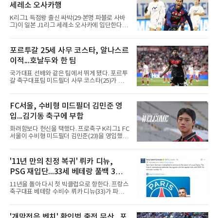
고 9월 이후 일정을 다시 편성해 치르기로 했다.
세레소 오사카행
변화도 있다. 9월 6일까지 모든 경기는 요일과
상관없이 오후 7시에 시작하며, 더위가 일찍 가
K리그1 득점왕 출신 싸박(29·본명 파블로 사바
시면 경기 시간은 예전으로 돌아갈 수 있다.선수
그)이 일본 J1리그 세레소 오사카에 입단한다.세
들에게는 올해 세 번째 출발이
레소 오사카는 10일 영입을 발표했다. 시리아인
아버지와 팔레스타인인 어머니 사이에서 콜롬비
아 바랑키야에서 태어난 그는 콜롬비아·시리아
포르투갈 25세 사무 코스타, 알나스르
국적을 갖고 있다.190㎝ 신장을 활용한 플레이
이적...호날두와 한 팀
가 강점인 싸박은 데포르티보 칼리에서 데뷔해
톤델라(포르투갈), 뉴웰스 올드 보이스(아르헨
국가대표 선배와 같은 팀에서 뛰게 됐다. 포르투
티나)를 거쳐 2025년 수원FC에 합류했다. 지난
갈 축구대표팀 미드필더 사무 코스타(25)가 사
해 플레이오프 2경기(1골)를 포함해 리그 36경
우디아라비아 프로축구 알나스르로 이적해 크리
기 18골 2도움으로 득점왕과 K리그1 베스트11
스티아누 호날두와 함께한다.사우디 프로리그
공격수에 올랐다.수원FC의 K리그2 강등 이후 올
디펜딩 챔피언 알나스르는 9일(현지시간) 스페
FC서울, 수비형 미드필더 김민준 영
해는 리비아 1부 알아흘리 트리폴리에서 뛰었
인 라리가 마요르카에서 코스타를 영입했다고
다. 2024년부터 시리아 국가대표로
입...김기동 축구에 부합
발표했다. 구단은 사회관계망서비스(SNS)에 여
정이 시작된다며, 전투에서 승리한 기사가 갑옷
화려함보다 헌신을 택했다. 프로축구 K리그1 FC
을 벗자 팀 유니폼을 입은 코스타가 나타나는 영
서울이 수비형 미드필더 김민준(23)을 영입했다
상을 함께 올렸다. 마요르카도 이적 합의를 알리
고 10일 밝혔다.과천고와 경희대를 거친 김민준
며 코스타의 헌신과 프로 정신에 감사를 전했다.
은 대학 무대를 지나 최근 K4리그 서산 파이오니
코스타의 경력은 이렇다. 포르투갈 SC 브라가에
아FC에서 뛰었다. 180㎝의 신장을 갖춘 그에 대
'11년 만의 친정 복귀' 뤼카 디뉴,
서 프로에 데뷔한 2000년생 수비형 미드필더인
해 서울 구단은 활동량과 기동력, 중원에서 공수
그는 UD 알메리아(스페인)를 거
PSG 재입단...33세 베테랑 풀백 3년
균형을 잡아주는 플레이가 강점이라고 설명했
다.영입 배경은 감독의 축구 색깔과 맞닿아 있다.
계약
11년을 돌아 다시 첫 빅클럽으로 향한다. 프랑스
서울은 화려하지 않아도 끊임없이 움직이며 팀
축구대표 베테랑 수비수 뤼카 디뉴(33)가 파리
에 헌신하는 김민준의 플레이를 높이 샀다. 많은
생제르맹(PSG) 유니폼을 다시 입는다.PSG는
움직임과 희생을 요구하는 김기동 감독의 축구
10일(한국시간) 애스턴 빌라(잉글랜드)에서 뛰
에 부합하는 자원이라 판단하고, 현재 기량뿐 아
어온 디뉴를 재영입했다고 발표했다. 계약 기간
'개막전은 벤치' 황인범 출전 무산...포
니라 성장 가능성까지 고려해 영입을 결정했다.