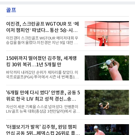
골프
이진경, 스크린골프 WGTOUR 또 ‘메
이저 챔피언’ 따냈다... 통산 5승·시즌
3승 달성
이진경이 스크린골프 WGTOUR 메이저대회 우
승컵을 들어 올렸다.이진경은 지난 9일 대전 골
프존조이마루 경기장에서 열린 ‘2026 롯데렌터
카 WGTOUR’ 6차 메이저대회 결선에서 1라운
드 9언더파, 2라운드 8언더파 최종합계 17언더
150위까지 떨어졌던 김주형, 세계랭
파를 기록하며 시즌 세 번째 우승을 따냈다.경기
킹 30위 복귀…1년 5개월 만
는 투비전NX플러스 투어 모드에서 하루 동안 2
라운드 36홀 스트로크 플레이로 치러졌다. 코스
바닥까지 내려갔던 순위가 제자리를 찾았다. 미
는 골프존 코스 난도 별 3개, 그린 난도 별 4개의
국프로골프(PGA) 투어에서 시즌 네 번째 톱10
롯데스카이힐 부여CC (SKY/HILL)다.총 80명의
을 달성한 김주형이 1년 5개월 만에 세계랭킹 30
선수가 1라운드에 출전했으며, 컷오프를 통해
위에 복귀했다.김주형은 10일(한국시간) 발표된
60명의 선수가 메이저 퀸 자리를 놓고 최종라운
남자 골프 세계랭킹에서 지난주보다 3계단 오른
'6개월 만에 다시 썼다' 안병훈, 공동 5
드 각축전을 치렀다.이진경은 1라운드 초반 주
30위에 이름을 올렸다. 이날 미국 노스캐롤라이
춤했지만 후반 홀에서 맹타를 퍼부으며
위로 한국 LIV 최고 성적 경신...송영한
나주 그린즈버러의 세지필드 컨트리클럽(파70)
에서 끝난 윈덤 챔피언십에서 최종 합계 15언더
도 톱10
자신이 세운 기록을 스스로 넘어섰다. 안병훈이
파 265타로 공동 5위에 오른 결과다. 지난해 3월
LIV 골프 뉴욕 대회(총상금 3천만달러)에서 공동
이후 처음으로 30위권에 들었다.반등의 폭이 컸
5위에 올라 한국 선수 최고 성적을 경신했다.안
다. 한동안 슬럼프에 빠졌던 그는 세계랭킹이 줄
병훈은 10일(한국시간) 미국 뉴저지주 베드민스
곧 내려가 올해 6월 1일 끝난 찰스 슈와브 챌린
터의 트럼프 내셔널 골프 클럽 베드민스터(파
'더블보기가 발목' 김주형, 윈덤 챔피
지 이후 150위까지 떨어진 바 있다. 그러나 6월
71)에서 열린 최종 4라운드에서 버디 5개와 보
US오픈 3위로 부활의 신호
언십 공동 5위...페덱스컵 26위로 플레
기 3개를 묶어 2언더파 69타를 쳤다. 최종 합계