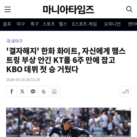
골프
야구
축구
스포츠
헬스
E스포츠·게임
오피니언
엔터
국내야구
'결자해지' 한화 화이트, 자신에게 햄스
트링 부상 안긴 KT를 6주 만에 잡고
KBO 데뷔 첫 승 거뒀다
2026-05-16 20:13:26