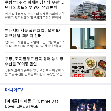
주민을 대상으로 전문 출장 청소서비스 지원에
쿠팡 “입주 전 화재는 당사와 무관”…
라 극장을 모티브로 한 데코레이션으로 구성됐
나섬으로써 본격적인 지역사회 복구 작업이 시
다. 무대 공간 및 티켓 박스
탄내 의혹도 외부 연기 유입 반박
작된 것이다.대피소 주민 중심 청소 접수, 첫날
부터 2가구 지원 완료CFS는 신현초등학교, 신
인천 석남동 쿠팡 물류센터 화재를 둘러싸고 확
현북초등학교, 신현여자중학교 등 인천 서해구
인되지 않은 의혹이 확산되자 쿠팡이 반박에 나
관내 임시 대피소 3곳에서 체류해온 화재 피해
섰다. 화재 전 센터 내부에서 탄내가 났다는 주장
주민들을 대상으로 출장 청소업체 요청 접수를
에 대해서는 외부 화재 연기 유입이라고 설명했
시작했다. 현장에서 극심한 피해를 입은 지역 주
고, 2023년 같은 물류센터에서 발생한 화재에
앰배서더 서울 풀만 호텔, '오후 6시
민들의 호응 속에 CFS는 즉시 행동에 나섰다. 지
대해서도 쿠팡 입주 전 공사 과정에서 벌어진 일
난 28일 오후 전문 청소업체와
체크인 딜' 패키지 선봬
이라며 선을 그었다.쿠팡은 21일 인천 물류센터
내부에서 불이 타는 냄새가 났다는 의혹과 관련
앰배서더 서울 풀만 호텔이 오는 12월 31일까지
해 “사실무근”이라는 입장을 밝혔다.회사 측은
'6PM Check-in Deal(오후 6시 체크인 딜)' 패키
“인근에서 지난 15일 다른 회사에서 발생한 대
지를 선보인다.이번 패키지는 오후 6시 체크인
형 화재 연기가 인입돼 즉시 방재팀이 조사한 결
으로 여유로운 저녁 시간부터 호텔 스테이를 시
과 일산화탄소가 미검출됐고, 내부 문제가 아닌
작할 수 있도록 준비됐다.앰배서더 서울 풀만 호
쿠팡, 초복 앞두고 전복·장어 등 보양
것으로 확인됐다”고 설명했다.이어 “정확한 화
텔 측은 “퇴근 후 또는 주말 도심 속에서 짧지만
재 원인은 추후 조사될
수산물 70여종 할인
온전한 휴식을 원하는 고객들에게 특별한 경험
을 제공한다”고 밝혔다.패키지는 디럭스와 이그
쿠팡이 초복과 중복을 앞두고 전복을 비롯한 여
제큐티브 두 가지 타입으로 구성된다. 디럭스 패
름 보양 수산물 판매를 확대한다. 쿠팡은 오는
키지는 객실 1박(룸 온리)으로 심플한 호캉스를
20일까지 전복, 문어, 낙지, 장어 등 70여종의 수
즐길 수 있으며, 이그제큐티브 패키지는 객실 1
산물을 할인 판매한다고 8일 밝혔다.이번 행사
박과 함께 클럽 앰배서더 라운지 2인 이용, 웰니
에는 국내산 활전복과 문어, 낙지, 장어, 생물새
스 센터 사우나 2인 이용 혜택이 포함된다.특히
마니아TV
우 등이 포함됐다. 쿠팡은 올해 큰 크기의 전복
클럽 앰배서더 라운지
생산량이 늘어난 점을 반영해 주요 산지 상품을
로켓프레시 새벽배송으로 선보인다고 설명했다.
전복은 산지에서 채취한 뒤 전국으로 직송되는
[아이들] 타이틀 곡 'Gimme Dat
방식으로 운영된다. 신선도가 중요한 상품인 만
Love' LIVE STAGE
큼 이르면 다음 날 오전 배송이 가능하도록 물류