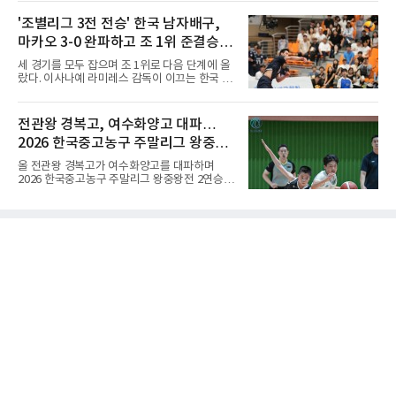
‘바둑에서 왜 ‘대국(對局)’이라 말할까‘ 참조)'호
시아선수권 결승에서 대만을 풀세트 접전 끝에
선(互先)'은 한자로 '서로 호(互)', '먼저 선(先)'을
'조별리그 3전 전승' 한국 남자배구,
3-2로 꺾고 정상에 올랐는데, 세계선수권에서
쓴다. 직역하면 '서로 먼저 둔다'는 뜻이다. 여기
이뤄진 '리턴 매치'에서도 승리하
마카오 3-0 완파하고 조 1위 준결승
서 '서로 먼저 둔다'는 표현은 한 판에서 두 사람
이 동시에 선수를 잡는다는 의미가 아니다. 중국
진출
세 경기를 모두 잡으며 조 1위로 다음 단계에 올
과 일본의 고대 바둑에서 실력이 같은 사람끼리
랐다. 이사나예 라미레스 감독이 이끄는 한국 남
는 여러 판을 둘 때 흑(선수)을 번갈아 맡았다는
자배구 대표팀(세계랭킹 26위)이 2026 동아시
관행에서 나온 말이다. 한 판은 A가 흑을, 다음
아남자선수권대회 조별리그를 3연승으로 마무
판은 B가 흑을 맡는 식으로 서로 선수를 주고받
리했다.대표팀은 7일 몽골 울란바타르 AVA 아레
전관왕 경복고, 여수화양고 대파…
는다는 의미였던 것이다.인터넷 조선왕조실록에
나에서 열린 대회 B조 조별리그 3차전에서 마카
서 호
2026 한국중고농구 주말리그 왕중왕
오(119위)를 세트 점수 3-0(25-18 25-16 25-15)
으로 제압했다. 일본과 대만에 이어 마카오까지
전 결승토너먼트 확정
올 전관왕 경복고가 여수화양고를 대파하며
꺾은 한국은 조별리그 전승으로 준결승 티켓을
2026 한국중고농구 주말리그 왕중왕전 2연승을
손에 넣었다.공격은 고르게 터졌다. 김요한(삼성
달성, 결승 토너먼트 진출을 확정했다.경복고는
화재)과 임재영(대한항공)이 각각 13점씩 올렸
7일 전남 해남 구교체육관에서 열린 대회 남고
고, 김준우(삼성화재)가 10득점, 이상현(국군체
부 H조 예선 2차전에서 박지오(26점)와 김호원
육부대)이 9득점으로 힘을 보탰다.대표팀은 8일
(22점)의 활약을 앞세워 여수화양고를 94-59로
오후 8시 30분 A조 2위와 결승
완파했다. 이로써 경복고는 예선 2전 전승을 기
록하며 조 1위로 결승 토너먼트에 진출했다.경
복고는 1쿼터 초반부터 박지오의 높은 슛 성공
률을 앞세워 공격을 주도하며 24-15로 기선을
제압했다. 이후에도 전력의 우위를 바탕으로 경
기를 운영한 경복고는 전반을 40-34로 마친 뒤,
후반 들어 내·외곽에서 고른 득점포를 가동하며
점수 차를 크게 벌려 여유 있게 승