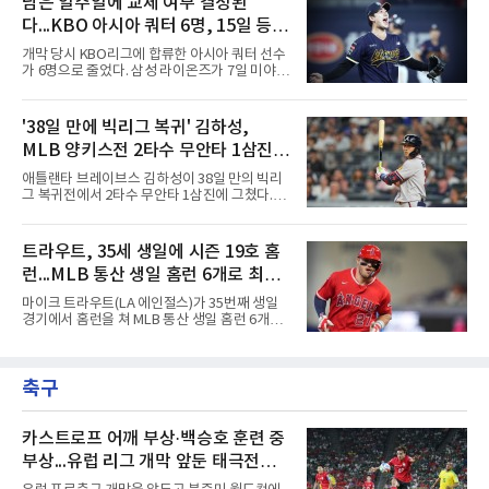
남은 일주일에 교체 여부 결정된
20안타 21실점했다.덕수고는 지난 4월 신세계
수 1안타 1볼넷 2타점 1득점을 기록했다. 시즌
이마트배와 지난달 대통령배를
다...KBO 아시아 쿼터 6명, 15일 등록
타율은 0.303(402타수 122안타). 1회말 1사에서
상대 선발 카이더 몬테로에게 볼넷을 골라 나간
시한이 분수령
개막 당시 KBO리그에 합류한 아시아 쿼터 선수
뒤 라파엘 데버스의 중월 홈런 때 득점했고, 2-2
가 6명으로 줄었다. 삼성 라이온즈가 7일 미야지
이던 2회말 2사 만루에서는 몬테로의 3구째 낮
유라를 웨이버 공시하고 미야모리 사토시를 영
은 직구를 공략해 2타점 중전 적시타를 뽑았다.
입한 결과다.한화 왕옌청과 키움 가나쿠보 유토
샌디에이고 파드리스 송성문은 펫코 파크에서
는 입지가 확고하다. 왕옌청은 21경기 10승 4패,
'38일 만에 빅리그 복귀' 김하성,
열린 휴스턴 애스트로스전에 9번 타자 2루수로
평균자책점 3.34로 다승 공동 선두이자 3경기 연
나서 2타수 1안타를 기록, 타율
MLB 양키스전 2타수 무안타 1삼진...
속 퀄리티스타트를 기록 중이다. 가나쿠보는 5
승 4패 13세이브 10홀드, 평균자책점 2.95로 외
시즌 타율 0.067
애틀랜타 브레이브스 김하성이 38일 만의 빅리
국인 최초 10홀드·10세이브를 동시에 달성했
그 복귀전에서 2타수 무안타 1삼진에 그쳤다.김
다.kt 스기모토 고키는 전반기 42경기 평균자책
하성은 8일(한국시간) 미국 뉴욕 양키스타디움
점 5.44에서 슬라이더 비중을 늘린 뒤 후반기 9
에서 열린 2026 MLB 뉴욕 양키스와의 원정 경
경기 8홀드, 평균자책점 1.86으로 반등해 시즌
기에 9번 타자 유격수로 선발 출전했다. 시즌 타
트라우트, 35세 생일에 시즌 19호 홈
17홀드 공동 선두에 올랐다. SSG 타케다 쇼타도
율은 0.068에서 0.067(75타수 5안타)로 떨어졌
전반기 1승 7패, 평균자책점
런...MLB 통산 생일 홈런 6개로 최다
다.2회초 2사 1루에서는 양키스 좌완 선발 맥스
프리드의 6구째 몸쪽 싱킹 패스트볼을 쳐 유격
타이
마이크 트라우트(LA 에인절스)가 35번째 생일
수 뜬공으로 아웃됐고, 5회초에는 루킹 삼진을
경기에서 홈런을 쳐 MLB 통산 생일 홈런 6개로
당했다. 1-0으로 앞선 8회초 1사에서 대타 도미
최다 타이에 올랐다.트라우트는 8일(한국시간)
닉 스미스와 교체됐다.시즌 후 FA가 되는 김하성
미국 플로리다주 마이애미 론디포파크에서 열린
은 올해 1월 빙판길 낙상으로 오른손 중지 힘줄
2026 MLB 마이애미 말린스와의 원정 경기에 2
이 파열돼 5월 중순 복귀했고, 동계 훈련 부족 여
축구
번 타자 중견수로 선발 출전해 3타수 1안타(1홈
파로 부진이 이어졌다. 지난달
런) 1타점 2득점 1볼넷으로 팀의 4-3 승리를 견
인했다.1회초 1사에서 마이애미 선발 타일러 필
립스의 시속 155.8㎞ 바깥쪽 포심을 밀어 쳐 우
카스트로프 어깨 부상·백승호 훈련 중
중간 담장을 넘겼다. 비거리 122ｍ, 시즌 19호이
부상...유럽 리그 개막 앞둔 태극전사
자 통산 423번째 홈런이다. 1-2로 뒤진 7회초 2
악재
사 3루에서는 그의 타구가 상대 투수 실책으로