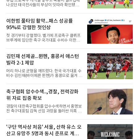
유럽 프로축구 개막을 앞두고 북중미 월드컵에
이어져 동점이 됐고, 1루에 나간 뒤 놀런 섀누얼
나섰던 태극전사들의 부상이 잇따라 확인됐다.
의 역전 중월 2점 홈런 때 득점
독일 분데스리가 보루시아 묀헨글라트바흐는 8
일(한국시간) 옌스 카스트로프가 6일 아마추어
팀 로타흐-에게른과의 친선경기에서 어깨를 다
이한범 풀타임 활약...패스 성공률
쳐 당분간 출전이 어렵다고 밝혔다. 그는 후반 교
95%로 강렬한 첫인상
체 투입돼 두 골을 넣었으나 후반 22분 부상으로
물러났다.독일인 아버지와 한국인 어머니 사이
첫 경기부터 강렬했다. 벨기에 프로축구 클뤼프
에서 태어난 카스트로프는 측면 미드필더와 측
브루게에 입단한 축구 국가대표 수비수 이한범
면 수비가 가능한 자원으로, 월드컵 남아프리카
이 풀타임 데뷔전을 치르며 경기 최우수선수에
공화국과의 조별리그 3차전에 출전했다. 해외
뽑혔다.이한범은 8일(한국시간) 벨기에 브뤼헤
출생 혼혈 선수의 한국 남자 대표팀 월드컵 출전
의 얀 브레이덜 스타디온에서 열린 코르트레이
김민재 선제골...뮌헨, 홍콩서 애스턴
은 그가 처음이다. 묀헨글라트바흐는 23일 DFB
크와의 2026-2027 벨기에 주필러리그 1라운드
포칼 1라운드, 29일 라이프치히
빌라 2-1 제압
홈 경기에 선발로 나서 경기 종료까지 뛰었다.출
발 자체가 빨랐다. 2026 북중미 월드컵에서 한국
머리 하나로 균형을 깨뜨렸다. 한국 국가대표 수
의 조별리그 3경기를 모두 풀타임으로 소화하며
비수 김민재(바이에른 뮌헨)가 홍콩으로 옮겨 열
대표팀 중앙 수비의 주축으로 자리 잡은 그는 덴
린 프리시즌 경기에서 선제골을 터뜨리며 팀 승
마크 미트윌란을 거쳐 최근 벨기에 명문 클뤼프
리에 힘을 보탰다.김민재는 7일(현지시간) 홍콩
브루게로 옮겼는데, 입단 발표 나흘 만에 개막전
카이탁 스포츠파크에서 열린 애스턴 빌라(잉글
축구협회 압수수색..,경찰, 전력강화
선발로 곧장 투입돼 90분을 소화하며 팀의 3-0
랜드)와의 친선경기에서 전반 37분 0의 균형을
완승에 힘을 보탰다.기록도
위 자료 집중 확보
깨는 골을 넣었다. 톰 비쇼프가 왼쪽 측면에서 올
린 프리킥에 묘하게 머리를 갖다 대 방향을 바꾸
경찰이 대한축구협회를 압수수색하면서 홍명보
며 골 그물을 흔들었다.흐름은 좋았다. 제주전에
전 축구대표팀 감독 선임 과정을 둘러싼 의혹 규
서 주장 완장을 차고 30여 분을 소화했던 그는
명에 속도가 붙었다.월드컵 조별리그 탈락 이후
이날도 선발로 나서 요나탄 타와 중앙 수비진에
비판이 홍 전 감독에게 집중됐지만 경찰의 시선
서 호흡을 맞췄고, 후반 18분까지 뛰고 이토 히
은 다른 곳을 향한다. 성적 부진과 별개로 선임
'구단 역사상 처음' 서울, 산하 유스 오
로키로 교체됐다.분데스리가 최다 우승팀(35회)
과정에 부당함이 있었는지가 수사의 본류다.7일
뮌헨은 프리시즌 아시아
산고 유망주 5명과 동시 준프로 계
연합뉴스 취재를 종합하면 서울경찰청 광역수사