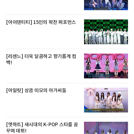
망을 활용하고 있다.쿠팡의 전복 매입량도 늘고
있다. 쿠팡에 따르면 전복 매입량은 2020년 30
톤 미만에서 2022년 140톤
[아이덴티티] 15인의 꽉찬 퍼포먼스
[리센느] 더욱 달콤하고 향기롭게 컴
백!
[아일릿] 상큼 미모의 아가씨들
[앳하트] 새시대의 K-POP 스타를 꿈
꾸며 데뷔!