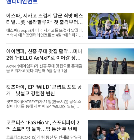
엔터테인먼트
에스파, 시카고 뜨겁게 달군 쇠맛 페스
티벌…美 ‘롤라팔루자’ 첫 출격부터
증명한 존재감
에스파(aespa)가 미국 시카고를 뜨겁게 달궜다.
소속사 에스엠엔터테인먼트는 4일 “에스파가
지난 2일(현지 시간) 미국 시카고 그랜트 파크에
서 열린 ‘롤라팔루자 시카고’(Lollapalooza
Chicago)의 알리안츠 스테이지에 올랐다”며
에이엠피, 신흥 무대 맛집 활약…미니
“총 14곡으로 구성된 세트리스트를 선사, 데뷔 7
2집 'HELLO AxMxP'로 이어갈 상승
년 차다운 노련한 무대 매너와 파워풀한 에너지
로 현장의 분위기를 압도했다”고 밝혔다.1991
세
AxMxP(에이엠피)가 신흥 무대 맛집으로 존재감
년 시작된 ‘롤라팔루자’는 8개 스테이지, 170여
을 키워가고 있다.지난해 9월 정규 1집
팀의 아티스트와 40만 명 이상의 관객이 운집하
'AxMxP'를 발매하며 가요계에 정식 출격한
는 북미 최대 규모의 페스티벌이다.올해 ‘롤라팔
AxMxP는 데뷔 전부터 버스킹과 각종 페스티벌,
루자 시카고’에는 에스파 외에도 제니, 아이들,
공연 무대에 오르며 실전 경험을 쌓아왔다.이들
캣츠아이, EP ‘WILD’ 콘셉트 포토 공
코르티스 등 K팝 스타들이 출연진 명단에 이름
은 소속사 패밀리 콘서트를 비롯해 '뷰티풀 민트
을 올렸다.이날 에스파는
개…낯설고 강렬한 변신
라이프 2025', '2025 부산국제록페스티벌' 등 대
형 무대에 잇달아 출연해 당찬 에너지와 풋풋한
캣츠아이(KATSEYE)가 31일(한국시간) 공식 소
매력으로 음악팬들의 눈도장을 찍었다.이후
셜미디어를 통해 세 번째 EP ‘WILD(와일드)’의
AxMxP는 '카운트다운 판타지 2025-2026',
콘셉트 포토와 트랙리스트를 공개했다.‘Wild
'PEAKBOX 2025 vol.2 : 사랑·청춘·행복', '2025
heart(와일드 하트)’라는 제목이 붙은 콘셉트 포
Someday Christmas - 부산' 등 무대를 통해 안
토에는 멤버들의 본능적이고 야성적인 면모가
코르티스 ‘FaSHioN’, 스포티파이 2
정적인 실력을 입증했고, 올해 '2026 어썸뮤직
강렬하게 담겼다. 짙은 아이섀도와 푸른빛·금빛·
페스티벌', '뷰티풀 민트 라이프 2026', '2026
억 스트리밍 돌파…팀 통산 두 번째
붉은빛의 컬러 렌즈가 비현실적인 분위기를 자
아내고, 여러 원색이 불규칙하게 뒤섞인 멀티컬
코르티스(CORTIS)가 팀 통산 두 번째로 단일곡
러 헤어와 과감한 블루·블랙 립 메이크업이 낯설