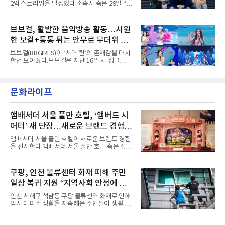
2억 스트리밍을 달성했다.소속사 측은 29일 “코
고도 매혹적인 비주얼을 완성했다.스타일링 역
르티스의 데뷔 앨범 수록곡 ‘FaSHioN’이 글로
시 파격적이다. 스터드와 망사, 코르셋, 풍성한
벌 오디오·음원 스트리밍 플랫폼 스포티파이에
레이스 등 언뜻 어울리지 않을 듯한 소재와 실루
서 27일 자로 누적 재생 수 2억 회를 돌파했
브브걸, 활발한 음악방송 활동…시원
엣을 거침없이 결합했다. 멤버들은 각기 다른 개
다”고 밝혔다.곡이 발표된 지 약 10개월 만이다.
성을 살린 스타일링을 선
한 보컬+통통 튀는 안무로 무더위 사
팀의 첫 번째 2억 스트리밍 곡은 동일 음반에 수
록된 ‘GO!’다. 이 노래는 공개 약 9개월 만인 지
냥
브브걸(BBGIRLS)이 ‘서머 퀸’의 존재감을 다시
난달 26일 자에 2억 고지를 밟았다. 이는 최근 5
한번 보여줬다.브브걸은 지난 16일 새 싱글
년 내 데뷔한 보이그룹의 곡 중 최단기 2억 달성
'BODY WAVE'(바디 웨이브)를 발매하고 각종 음
이며 ‘FaSHioN’이 그 다음이다.코르티스는 평
악방송에 출연했다.브브걸은 컴백 이후 Mnet
소 관심이 많은 ‘패션’을 소재로 곡을 공동 창작
'엠카운트다운'을 시작으로 KBS2 '뮤직뱅크',
했다. “내 티, 5 bucks 바지는, 만원” 등 멤버들
문화라이프
MBC '쇼! 음악중심', SBS '인기가요' 등 주요 음
의 라이프 스타일
악방송 무대에 올라 화려한 퍼포먼스를 펼쳤다.
시원한 에너지와 안정적인 라이브, 통통 튀는 매
력을 앞세워 매 무대 색다른 볼거리를 선사했다.
앰배서더 서울 풀만 호텔, ‘앰버드 시
특히 화사한 파스텔 톤의 비치웨어부터 청량한
어터’ 새 단장…새로운 브랜드 경험 선
마린룩, 햇살 아래 반짝이는 물결을 연상시키는
사
스커트, 강렬한 붉은 계열의 스타일링까지 각기
앰배서더 서울 풀만 호텔이 새로운 브랜드 경험
다른 매력을 선보였다. 브브걸은 다채로운 여름
을 선사한다.앰배서더 서울 풀만 호텔 측은 4일
패션을 완벽하게 소화하며 보
“호텔 공식 마스코트 앰버드(Ambird)의 새로운
이야기를 담은 인형 극장 콘셉트의 공간 ‘앰버드
시어터(Ambird Theater)’를 새롭게 선보인
쿠팡, 인천 물류센터 화재 피해 주민
다”고 밝혔다.앰배서더 서울 풀만 호텔은 로비
일상 복귀 지원 “지역사회 안정에 총
한편에 마련된 앰버드 존을 통해 앰버드의 세계
관을 소개해왔다. 앰버드 존은 앰버드가 우주여
력”
인천 서해구 석남동 쿠팡 물류센터 화재로 인해
행 중 수집한 다양한 굿즈를 전시한 '앰버드 플래
임시 대피소 생활을 지속해온 주민들이 생활 터
닛(Ambird Planet)과 계절별 플라워 연출로 사
전으로 돌아갈 수 있는 계기가 마련됐다. 쿠팡풀
랑받아온 ‘앰버드 가든(Ambird Garden)’으로
필먼트서비스(CFS)가 지난 28일부터 화재 피해
구성되어 있다.새 단장한 앰버드 시어터는 오페