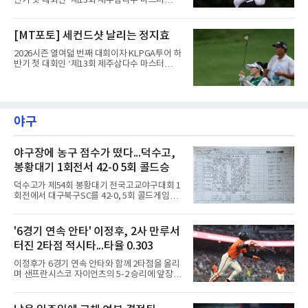
반기 첫 대회인 ‘제13회 제주삼다수 마스터
스’(총상금 10억 원, 우승상금 1억 8천만 원)가
제주도 서귀포시에 위치한 테디밸리 골프앤리조
트(파72/6,767야드)에서 열리고 있다.8일 현재
[MT포토] 세컨드샷 날리는 정지효
3라운드 경기가 펼쳐지고 있다.한아름이 1번 홀
에서 경기하고 있다.
2026시즌 열여덟 번째 대회이자 KLPGA투어 하
반기 첫 대회인 ‘제13회 제주삼다수 마스터
스’(총상금 10억 원, 우승상금 1억 8천만 원)가
제주도 서귀포시에 위치한 테디밸리 골프앤리조
트(파72/6,767야드)에서 열리고 있다.8일 현재
3라운드 경기가 펼쳐지고 있다.정지효가 1번 홀
에서 경기하고 있다.
야구
야구장에 농구 점수가 떴다...덕수고,
봉황대기 1회전서 42-0 5회 콜드승
덕수고가 제54회 봉황대기 전국고교야구대회 1
회전에서 대구북구SC를 42-0, 5회 콜드게임으
로 꺾었다.8일 서울 광진구 구의구장에서 열린
경기에서 덕수고는 1회 5점, 2회 3점, 3회 10점
으로 18-0을 만든 뒤 4회 21점, 5회 3점을 보탰
'6경기 연속 안타' 이정후, 2사 만루서
다. 팀 안타 34개, 볼넷 12개를 기록했다.7번 타
터진 2타점 적시타...타율 0.303
자 유격수 홍주용은 4회 홈런 2개를 포함해 6타
수 6안타 3타점 4득점을 올렸고, 조원빈은 6타
이정후가 6경기 연속 안타와 함께 2타점을 올리
수 6안타 5타점, 박종혁은 5타수 5안타 3타점을
며 샌프란시스코 자이언츠의 5-2 승리에 앞장섰
남겼다. 선발 최희성은 5이닝 2피안타 무사사구
다.이정후는 8일(한국시간) 미국 샌프란시스코
무실점에 삼진 12개를 곁들였다. 대구북구SC 세
오라클파크에서 열린 2026 MLB 디트로이트 타
번째 투수 이현준은 1이닝 동안 홈런 3개 포함
이거스전에 2번 타자 우익수로 선발 출전해 3타