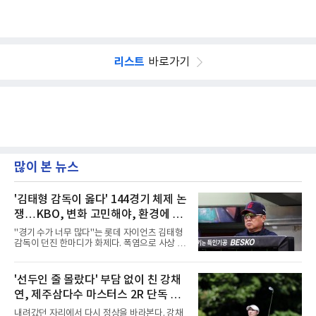
리스트
바로가기
많이 본 뉴스
'김태형 감독이 옳다' 144경기 체제 논
쟁…KBO, 변화 고민해야, 환경에 맞
는 경기 수가 바람직
"경기 수가 너무 많다"는 롯데 자이언츠 김태형
감독이 던진 한마디가 화제다. 폭염으로 사상 초
유의 이틀 연속 전 경기 취소가 결정된 날, 김 감
독은 단순히 더위를 이야기하지 않았다. 우천,
폭염, 부상 등 변수가 늘어나는 현실에서 현재
'선두인 줄 몰랐다' 부담 없이 친 강채
팀당 144경기 체제가 과연 지속 가능한지 질문
연, 제주삼다수 마스터스 2R 단독 선
을 던졌다.물론 144경기가 세계적으로 특별히
많은 숫자는 아니다. 메이저리그는 팀당 162경
두
내려갔던 자리에서 다시 정상을 바라본다. 강채