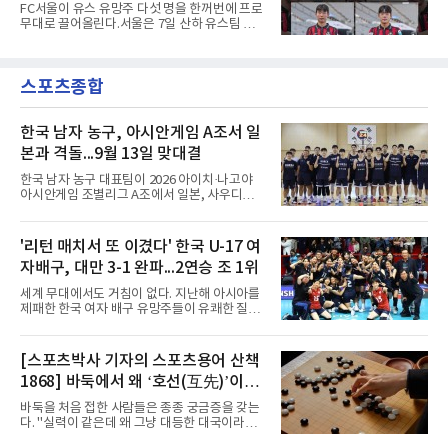
단 금융범죄수사대는 전날 축구협회 사무실 등
약...ACL2 겨냥
FC서울이 유스 유망주 다섯 명을 한꺼번에 프로
을 압수수색해 감독 선임 관련 자료를 다수 확보
무대로 끌어올린다.서울은 7일 산하 유스팀 서
했다. 특히 감독 후보를 검토해 이사회에 추천하
울 오산고 소속 선수 5명과 준프로 계약을 맺었
는 전력강화위원회가 생성한 자료를 집중적으로
다고 밝혔다. 한 번에 다섯 명과 계약한 것은 구
확보한 것으로 알려졌다.경찰은 협회가 홍 전 감
단 역사상 처음으로, 3학년 김강준·신지섭·이서
독을 1순위 후보로 정하고 검증한 과정, 이사회
스포츠종합
현·정현웅과 2학년 정하원이 대상이다.오산고의
의 최종 승인 경위를 살
성적이 배경이 됐다. 올 시즌 백운기 전국 고등학
교 축구대회와 코리아풋볼파크 U-18 챔피언스
컵, K리그 U-17 챔피언십을 잇달아 제패했다.시
한국 남자 농구, 아시안게임 A조서 일
기도 맞물렸다. 서울은 9월 시작하는 아시아축
본과 격돌...9월 13일 맞대결
구연맹(AFC) 챔피언스리그2(ACL2)를 앞두고 선
수단 깊이를 더하는 동시에 유스 출신에게 국제
한국 남자 농구 대표팀이 2026 아이치·나고야
무대 경험을 주려 했다.면면도 다양하다. 측면 공
아시안게임 조별리그 A조에서 일본, 사우디아라
격수 정현웅은 돌파력이
비아, 인도네시아와 경쟁한다.대회 조직위원회
가 8일 발표한 일정에 따르면 한국은 9월 10일
사우디, 11일 인도네시아, 13일 일본과 차례로
'리턴 매치서 또 이겼다' 한국 U-17 여
맞붙는다. FIBA 랭킹은 일본 22위, 한국 57위, 사
자배구, 대만 3-1 완파...2연승 조 1위
우디 65위, 인도네시아 94위로, 랭킹과 홈 이점
을 모두 갖춘 일본이 최대 변수다.니콜라이스 마
세계 무대에서도 거침이 없다. 지난해 아시아를
줄스(라트비아) 감독이 이끄는 대표팀은 지난달
제패한 한국 여자 배구 유망주들이 유쾌한 질주
6일 FIBA 월드컵 예선 1라운드 6차전에서 일본
를 이어가고 있다.중·고교 선수들로 구성된 17세
을 2점 차로 꺾었다. 오는 15·16일 도쿄에서 일
이하(U-17) 여자배구대표팀은 8일(한국시간) 칠
본과 평가전도 예정돼 실전 점검이 가능하다.
레 로스안데스에서 열린 2026 국제배구연맹
[스포츠박사 기자의 스포츠용어 산책
NBA에 도전 중인 이현중을 앞세운 대표팀의 목
(FIVB) U-17 여자 세계선수권대회 조별리그 D조
표는 우승이다.조별리그는 12
1868] 바둑에서 왜 ‘호선(互先)’이라
2차전에서 대만을 세트 점수 3-1(25-19 18-25
25-13 25-15)로 꺾었다. 전날 푸에르토리코를
말할까
바둑을 처음 접한 사람들은 종종 궁금증을 갖는
3-1로 물리쳤던 한국은 2연승으로 조 1위에 올
다. "실력이 같은데 왜 그냥 대등한 대국이라고
라 16강 진출에 청신호를 켰다.이날 승리는 남다
하지 않고 '호선'이라고 할까." (본 코너 1807회
른 의미가 있었다. 한국은 지난해 2025 U-16 아