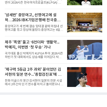
기, 일본프로야구도 143~144경기를 치른다. 숫
연이 2026시즌 한국여자프로골프(KLPGA) 투어
자만 놓고 보면 KBO가 유난히 혹사 구조라고 말
하반기 첫 대회 제주삼다수 마스터스(총상금 10
하기 어렵다.하지만 중요한 것은 숫자가 아니라
억 원, 우승상금 1억8000만 원) 2라운드에서 단
환경이다. 한국의 여름은 달라지고 있다. 과거와
독 선두로 도약했다.강채연은 7일 제주도 서귀
'삼세번' 중앙여고, 선명여고에 설
비교하기 어려울 정도로 폭염이 길어지고 강해
포의 테디밸리 골프앤리조트(파72)에서 열린 2
지고 있다. 여기에 장마, 이
욕…2026 IBK기업은행배 전국중고
라운드에서 버디 5개와 보기 1개를 묶어 4언더
파 68타를 쳤다. 중간합계 9언더파 135타로 전
배구대회 우승
중앙여고가 세 번째 결승 맞대결 끝에 마침내 선
날 공동 4위에서 선두로 올라섰다. 공동 2위 그
명여고를 꺾고 정상에 올랐다.중앙여고는 6일
룹(8언더파 136타)과는 한 타 차다.이 대회는 그
충북 제천실내체육관에서 열린 2026 IBK기업은
에게 특별하다. 2023년 정규투어에 데뷔한 강채
행배 전국중고배구대회 18세 이하 여자부 결승
연은 2024년 8월 이 대회에서 공동 2위로 주목
에서 선명여고를 세트스코어 3-1(13-25, 25-14,
제주 '폭염' 뚫고 ‘6언더파’ 맹활약...
받았으나, 지난해 상금순위 75위에 그쳐 시드순
25-17, 25-10)로 물리치고 우승을 차지했다.첫
위전으로 밀렸고 본선에서도 78위에
박예지, 이번엔 ‘첫 우승’ 가나
세트를 13-25로 내주며 불안하게 출발한 중앙여
고는 이후 조직력을 되찾아 2세트부터 경기 주
국가대표 출신 박예지가 KLPGA 투어 2026시즌
도권을 완전히 장악했다. 강한 서브와 탄탄한 수
하반기 첫 대회에서도 상승세를 이어갔다.박예
비를 앞세워 내리 세 세트를 따내며 짜릿한 역전
지는 6일 제주 서귀포 테디밸리 골프앤리조트에
승을 완성했다.이번 우승은 더욱 의미가 컸다. 중
서 열린 KLPGA 투어 제주삼다수 마스터스 1라
앙여고는 올해 3월 춘계연맹전과 5월 종별선수
운드에서 보기 없이 버디만 6개를 잡아내며 6언
'제구력 5등급 2주 과외' 꼴이었던 김
권대회 결승에서 모두 선명여고에 패해 준우승
더파 66타를 쳤다. 박예지는 서어진, 신다인과
에 머물렀다. 그러나 세 번째
서현의 일본 연수...'종합검진표'에 불
선두권을 형성했다.이날 경기가 열린 테디밸리
골프앤리조트 역시 전국적 폭염을 피해가지 못
과
한화 이글스의 영건 김서현이 일본의 전문 시설
했다. 대회장의 최고 기온은 35도에 달했다. 섬
에서 2주간의 단기 연수를 마치고 돌아왔으나,
지역 특성상 습도가 높아 체감온도는 더 높게 느
실전 마운드에서 여전히 극심한 제구 난조를 노
껴졌다.하지만 박예지는 폭염 만큼이나 매섭고
출하며 야구 팬들과 전문가들 사이에 씁쓸한 뒷
뜨거운 경기력을 선보이며 첫 우승을 향한 발판
맛을 남기고 있다.출국 당시만 해도 선수의 고질
을 마련했다.경기 후 박예지는 “날씨가 덥고 습
적인 제구 문제를 해결할 특효약이 될 것처럼 포
해 체력적으로 쉽지 않은 경기였지
장되었던 이번 연수는, 뚜껑을 열어보니 '제구력
5등급에게 2주짜리 족집게 과외를 붙여 1등급을