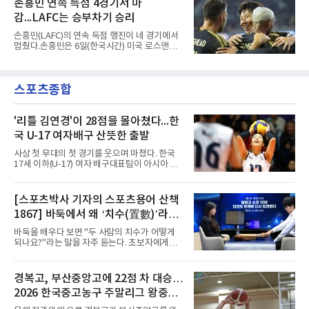
손흥민 연속 득점 4경기서 마
짧게 호흡을 맞춰 경기에 나선다.역할도 관심사
리그와 추계전국고등대회 우승에 기여했고, 올
다. 유려한 탈압박과
감...LAFC는 승부차기 승리
해 연세대 진학 후에는 춘계한산대첩기대학대회
정상에 올랐다. 2024년에는 17세 이하(U-17) 대
손흥민(LAFC)의 연속 득점 행진이 네 경기에서
표팀 훈련에도 소집됐다.김슬기는 입단하게 돼
멈췄다.손흥민은 6일(한국시간) 미국 로스앤젤
기쁘고 영광이라며 프로 무대에서도 성장해 팀
레스 BMO 스타디움에서 열린 2026시즌 리그스
에 꼭 필요한 선수가 되겠다고 각오를 밝혔다.
컵 리그 페이즈 1차전 치바스 과달라하라(멕시
코)전에 선발 출전했으나 공격포인트 없이 후반
스포츠종합
41분 타일러 보이드와 교체됐다. 이날 골을 넣었
다면 공식전 5경기 연속 득점이었다. 다만 메이
저리그사커(MLS)에서 이어온 4경기 연속골 기
록은 유지된다.경기는 팽팽했다. 전반 38분 다비
'리틀 김연경'이 28점을 몰아쳤다...한
드 마르티네스의 땅볼 크로스를 드니 부앙가가
국 U-17 여자배구 산뜻한 출발
오른발로 마무리해 LAFC가 앞섰으나, 4분 뒤 로
베르토 알바라도가 골 지역 정면에서 왼발 슈팅
사상 첫 무대의 첫 경기를 웃으며 마쳤다. 한국
으로 골대 오른쪽 하단을 찔러 균형을 맞췄다.승
17세 이하(U-17) 여자 배구대표팀이 아시아 챔
부는 승부차기로 갈렸다. LAFC는
피언 자격으로 처음 나선 세계선수권에서 데뷔
전을 승리로 장식했다.이승여 감독이 이끄는 한
국은 7일(한국시간) 칠레 로스 안데스의 리세오
[스포츠박사 기자의 스포츠용어 산책
믹스토 체육관에서 열린 2026 국제배구연맹
1867] 바둑에서 왜 ‘치수(置數)’라고
(FIVB) U-17 여자 세계선수권대회 조별리그 D조
1차전에서 푸에르토리코를 3-1(25-10 25-23
말할까
바둑을 배우다 보면 "두 사람의 치수가 어떻게
19-25 26-24)로 이겼다.승리의 중심에는 '리틀
되나요?"라는 말을 자주 듣는다. 초보자에게는
김연경'으로 불리는 아웃사이드 히터 손서연(선
다소 낯선 표현이다. ‘치수(置數)’는 한자어로
명여고)이 있었다. 그는 공격 24점에 블로킹과
'둘 치(置)'와 '셀 수(數)'를 쓴다. '돌을 놓는 수'라
서브 각 2점을 더해 양 팀 최다인 28점을 몰아쳤
는 의미이다. 두 사람이 대등하게 승부할 수 있도
경복고, 부산중앙고에 22점 차 대승…
다. 장수인이 11점, 최민주가 8점, 어민서가 7점
록 약한 쪽에게 미리 흑돌을 놓아주는 개수를 가
으로 힘을 보탰다.승점 3을 챙긴 한
2026 한국중고농구 주말리그 왕중왕
리킨다. 오늘날의 접바둑에서 말하는 '두 점', '세
점'이 바로 치수다. (본 코너 1844회 ‘왜 '접바
전 첫 승 신고