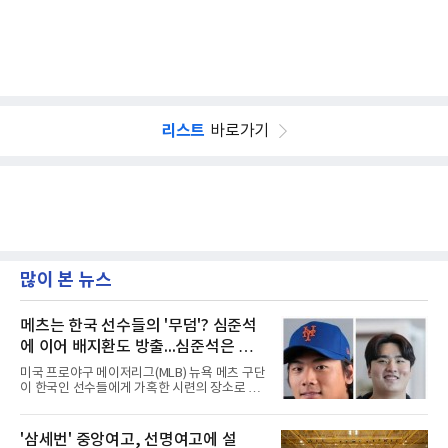
리스트
바로가기
많이 본 뉴스
메츠는 한국 선수들의 '무덤'? 심준석
에 이어 배지환도 방출...심준석은 이
미 귀국, 배지환은 미국 잔류할 듯
미국 프로야구 메이저리그(MLB) 뉴욕 메츠 구단
이 한국인 선수들에게 가혹한 시련의 장소로 전
락하고 있다. 한때 한국 야구의 미래를 이끌어갈
대형 유망주로 기대를 모았던 투수 심준석에 이
어, 빅리그 경력을 지닌 내외야수 배지환까지 연
'삼세번' 중앙여고, 선명여고에 설