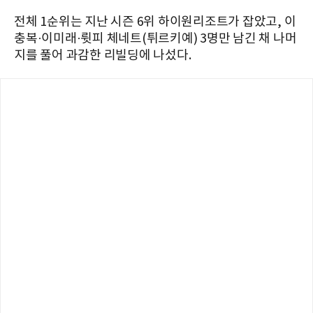
전체 1순위는 지난 시즌 6위 하이원리조트가 잡았고, 이
충복·이미래·륏피 체네트(튀르키예) 3명만 남긴 채 나머
지를 풀어 과감한 리빌딩에 나섰다.