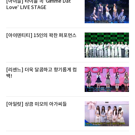
전복은 산지에서 채취한 뒤 전국으로 직송되는
[아이들] 타이틀 곡 'Gimme Dat
방식으로 운영된다. 신선도가 중요한 상품인 만
Love' LIVE STAGE
큼 이르면 다음 날 오전 배송이 가능하도록 물류
망을 활용하고 있다.쿠팡의 전복 매입량도 늘고
있다. 쿠팡에 따르면 전복 매입량은 2020년 30
톤 미만에서 2022년 140톤
[아이덴티티] 15인의 꽉찬 퍼포먼스
[리센느] 더욱 달콤하고 향기롭게 컴
백!
[아일릿] 상큼 미모의 아가씨들