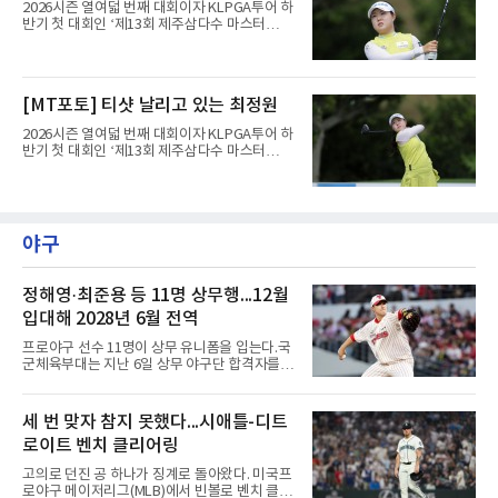
2026시즌 열여덟 번째 대회이자 KLPGA투어 하
반기 첫 대회인 ‘제13회 제주삼다수 마스터
스’(총상금 10억 원, 우승상금 1억 8천만 원)가
제주도 서귀포시에 위치한 테디밸리 골프앤리조
트(파72/6,767야드)에서 열리고 있다.6일 현재
1라운드 경기가 펼쳐지고 있다.최정원이 16번
[MT포토] 티샷 날리고 있는 최정원
홀에서 경기하고 있다.
2026시즌 열여덟 번째 대회이자 KLPGA투어 하
반기 첫 대회인 ‘제13회 제주삼다수 마스터
스’(총상금 10억 원, 우승상금 1억 8천만 원)가
제주도 서귀포시에 위치한 테디밸리 골프앤리조
트(파72/6,767야드)에서 열리고 있다.6일 현재
1라운드 경기가 펼쳐지고 있다.최정원이 16번
홀에서 경기하고 있다.
야구
정해영·최준용 등 11명 상무행...12월
입대해 2028년 6월 전역
프로야구 선수 11명이 상무 유니폼을 입는다.국
군체육부대는 지난 6일 상무 야구단 합격자를
확정하고 선수들에게 개별 통보했다.연합뉴스가
10개 구단에 확인한 결과, KIA 타이거즈에서는
핵심 불펜 정해영과 우완 한재승, 내야수 윤도현
세 번 맞자 참지 못했다...시애틀-디트
이 합격했다. 롯데 자이언츠는 오른손 불펜 최준
로이트 벤치 클리어링
용과 이민석, 내야수 이호준 세 명이 이름을 올
렸고, 삼성 라이온즈에서도 좌완 이승현과 외야
고의로 던진 공 하나가 징계로 돌아왔다. 미국프
수 함수호, 내야수 심재훈이 통보를 받았다.두산
로야구 메이저리그(MLB)에서 빈볼로 벤치 클리