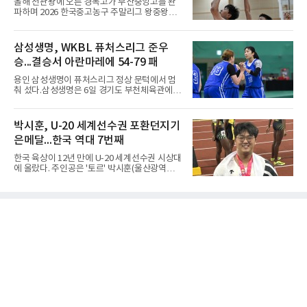
올해 전관왕에 오른 경복고가 부산중앙고를 완
둑'이라 말할까’ 참조)일본어에서도 같은 한자를
파하며 2026 한국중고농구 주말리그 왕중왕전
사용한다. 일본에서는 ‘置き石(오키이시, 놓는
첫 경기를 승리로 장식했다.경복고는 6일 전남
돌)’ 또는 ‘手合割(테아이와리, 대국 조건)’이라
해남 우슬체육관에서 열린 대회 남고부 예선리
는 표현을 많이 쓰지만, ‘置数(ちすう, 치스
그 H조 1차전에서 부산중앙고를 98-76으로 제
삼성생명, WKBL 퓨처스리그 준우
우)’라는 용례도 문헌에서 확인된다. 다만 현대
압했다. 박지오가 26점, 김호원이 22점, 정우진
일본
승...결승서 아란마레에 54-79 패
이 19점을 올리는 등 삼각편대의 고른 활약이 승
리를 이끌었다.경복고는 경기 초반부터 박지오
용인 삼성생명이 퓨처스리그 정상 문턱에서 멈
와 김호원의 내·외곽포가 고르게 터지며 주도권
춰 섰다.삼성생명은 6일 경기도 부천체육관에서
을 잡았다. 전반을 40-34로 앞선 경복고는 후반
열린 2026 티켓링크 WKBL 퓨처스리그 결승에
들어 높은 야투 성공률을 앞세워 점수 차를 더욱
서 일본여자프로농구 2부 리그 아란마레에 54-
벌렸고, 결국 22점 차 완승으로 경기를 마무리했
79로 졌다. 이다연이 14점을 넣었으나 20점 9리
박시훈, U-20 세계선수권 포환던지기
다.B조에서는 용산고가 안양고를 98-71로 꺾고
바운드를 기록한 바이 쿰바 디야산을 앞세운 상
대회 2연승을 달렸다.한편 남중
은메달...한국 역대 7번째
대를 넘지 못했다.이번 대회에 처음 출전한 아란
마레는 조별리그부터 결승까지 6전 전승을 거뒀
한국 육상이 12년 만에 U-20 세계선수권 시상대
고, 디야산이 최우수선수(MVP)로 뽑혔다.
에 올랐다. 주인공은 '토르' 박시훈(울산광역시)
이다.박시훈은 6일(한국시간) 미국 오리건주 유
진 헤이워드 필드에서 열린 세계육상연맹(WA)
20세 이하 세계선수권 남자 포환던지기 결선에
서 20.31ｍ를 던져 2위에 올랐다. 우승자 알레산
드로 보르헤스(브라질)와는 4㎝ 차이였다.기록
의 의미는 크다. 1986년 시작된 이 대회에서 한
국이 따낸 메달은 은 1개와 동 5개뿐이다. 1992
년 이진일(800ｍ)의 은메달 이후 박재홍, 박재
명, 정상진, 김현섭, 우상혁이 동메달을 보탰다.
박시훈은 2014년 우상혁 이후 12년 만이자 역대
7번째 메달리스트가 됐다.승부는 막판에 갈렸
다. 3차 시기에서 20.31ｍ로 선