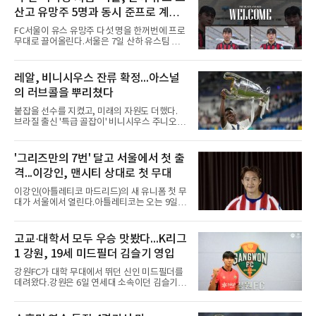
1000만~5000만 달러(약 146억~730억 원), 부
산고 유망주 5명과 동시 준프로 계
채는 100만~1000만 달러(약 14억~146억 원) 수
약...ACL2 겨냥
준으로 신고됐다. 다만 법원은 채권자 목록과 자
FC서울이 유스 유망주 다섯 명을 한꺼번에 프로
산 내역 등 일부 필수 자료가 빠졌다며 서류 미비
무대로 끌어올린다.서울은 7일 산하 유스팀 서
를 지적했다.관심이 쏠리는 이
울 오산고 소속 선수 5명과 준프로 계약을 맺었
다고 밝혔다. 한 번에 다섯 명과 계약한 것은 구
단 역사상 처음으로, 3학년 김강준·신지섭·이서
레알, 비니시우스 잔류 확정...아스널
현·정현웅과 2학년 정하원이 대상이다.오산고의
의 러브콜을 뿌리쳤다
성적이 배경이 됐다. 올 시즌 백운기 전국 고등학
교 축구대회와 코리아풋볼파크 U-18 챔피언스
붙잡을 선수를 지켰고, 미래의 자원도 더했다.
컵, K리그 U-17 챔피언십을 잇달아 제패했다.시
브라질 출신 '특급 골잡이' 비니시우스 주니오르
기도 맞물렸다. 서울은 9월 시작하는 아시아축
(26)가 레알 마드리드와의 동행을 2032년까지
구연맹(AFC) 챔피언스리그2(ACL2)를 앞두고 선
이어간다.스페인 프로축구 프리메라리가 '거함'
수단 깊이를 더하는 동시에 유스 출신에게 국제
레알 마드리드는 7일(한국시간) 비니시우스와
'그리즈만의 7번' 달고 서울에서 첫 출
무대 경험을 주려 했다.면면도 다양하다. 측면 공
2032년 6월 30일까지 유효한 6년 연장 계약에
격수 정현웅은 돌파력이
격...이강인, 맨시티 상대로 첫 무대
합의했다고 공식 발표했다. 비니시우스는 재계
약 확정 후 사회관계망서비스(SNS)에 베르나베
이강인(아틀레티코 마드리드)의 새 유니폼 첫 무
우에서의 8년은 너무 짧다며, 앞으로 6년, 그리
대가 서울에서 열린다.아틀레티코는 오는 9일
고 영원히 함께하겠다고 애정을 드러냈다.성사
오후 8시 서울월드컵경기장에서 맨체스터 시티
과정에는 우여곡절이 있었다. 그는 최근 잉글랜
와 2026 쿠팡플레이 시리즈 친선 경기를 치른다.
드 프리미어리그(EPL) 챔피언 아스널의 뜨거운
구단 소집 명단에 이강인이 포함되면서 변수가
고교·대학서 모두 우승 맛봤다...K리그
관심을 받았는데, 18개월간 이어진 재계약 협상
없는 한 그의 첫 출격은 서울이 된다.등번호부터
이 한때 교착됐기 때문이다. 그러
1 강원, 19세 미드필더 김슬기 영입
무게가 실렸다. 이강인은 첫 경기부터 7번을 단
다. 2010년대 팀의 전성기를 이끈 앙투안 그리즈
강원FC가 대학 무대에서 뛰던 신인 미드필더를
만이 달았던 번호다.합류 과정은 순탄치 않았다.
데려왔다.강원은 6일 연세대 소속이던 김슬기
스페인으로 건너가려던 그는 병역 특례 행정 절
(19)를 영입했다고 밝혔다. 186㎝, 79㎏의 신체
차 문제로 출국이 미뤄졌고, 국내에서 홀로 훈련
조건을 갖췄다.이력은 우승으로 채워져 있다. 수
해 왔다. 6일 입국하는 동료들과 처음 대면한 뒤
원고 시절 주축으로 활약하며 지난해 전국고등