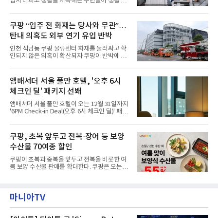
임시 대피소 생활을 지속해온 주민들이 생활 터
닛(Ambird Planet)과 계절별 플라워 연출로 사
전으로 돌아갈 수 있는 계기가 마련됐다. 쿠팡풀
랑받아온 ‘앰버드 가든(Ambird Garden)’으로
필먼트서비스(CFS)가 지난 28일부터 화재 피해
구성되어 있다.새 단장한 앰버드 시어터는 오페
주민을 대상으로 전문 출장 청소서비스 지원에
쿠팡 “입주 전 화재는 당사와 무관”…
라 극장을 모티브로 한 데코레이션으로 구성됐
나섬으로써 본격적인 지역사회 복구 작업이 시
다. 무대 공간 및 티켓 박스
탄내 의혹도 외부 연기 유입 반박
작된 것이다.대피소 주민 중심 청소 접수, 첫날
부터 2가구 지원 완료CFS는 신현초등학교, 신
인천 석남동 쿠팡 물류센터 화재를 둘러싸고 확
현북초등학교, 신현여자중학교 등 인천 서해구
인되지 않은 의혹이 확산되자 쿠팡이 반박에 나
관내 임시 대피소 3곳에서 체류해온 화재 피해
섰다. 화재 전 센터 내부에서 탄내가 났다는 주장
주민들을 대상으로 출장 청소업체 요청 접수를
에 대해서는 외부 화재 연기 유입이라고 설명했
시작했다. 현장에서 극심한 피해를 입은 지역 주
고, 2023년 같은 물류센터에서 발생한 화재에
앰배서더 서울 풀만 호텔, '오후 6시
민들의 호응 속에 CFS는 즉시 행동에 나섰다. 지
대해서도 쿠팡 입주 전 공사 과정에서 벌어진 일
난 28일 오후 전문 청소업체와
체크인 딜' 패키지 선봬
이라며 선을 그었다.쿠팡은 21일 인천 물류센터
내부에서 불이 타는 냄새가 났다는 의혹과 관련
앰배서더 서울 풀만 호텔이 오는 12월 31일까지
해 “사실무근”이라는 입장을 밝혔다.회사 측은
'6PM Check-in Deal(오후 6시 체크인 딜)' 패키
“인근에서 지난 15일 다른 회사에서 발생한 대
지를 선보인다.이번 패키지는 오후 6시 체크인
형 화재 연기가 인입돼 즉시 방재팀이 조사한 결
으로 여유로운 저녁 시간부터 호텔 스테이를 시
과 일산화탄소가 미검출됐고, 내부 문제가 아닌
작할 수 있도록 준비됐다.앰배서더 서울 풀만 호
쿠팡, 초복 앞두고 전복·장어 등 보양
것으로 확인됐다”고 설명했다.이어 “정확한 화
텔 측은 “퇴근 후 또는 주말 도심 속에서 짧지만
재 원인은 추후 조사될
수산물 70여종 할인
온전한 휴식을 원하는 고객들에게 특별한 경험
을 제공한다”고 밝혔다.패키지는 디럭스와 이그
쿠팡이 초복과 중복을 앞두고 전복을 비롯한 여
제큐티브 두 가지 타입으로 구성된다. 디럭스 패
름 보양 수산물 판매를 확대한다. 쿠팡은 오는
키지는 객실 1박(룸 온리)으로 심플한 호캉스를
20일까지 전복, 문어, 낙지, 장어 등 70여종의 수
즐길 수 있으며, 이그제큐티브 패키지는 객실 1
산물을 할인 판매한다고 8일 밝혔다.이번 행사
박과 함께 클럽 앰배서더 라운지 2인 이용, 웰니
에는 국내산 활전복과 문어, 낙지, 장어, 생물새
스 센터 사우나 2인 이용 혜택이 포함된다.특히
마니아TV
우 등이 포함됐다. 쿠팡은 올해 큰 크기의 전복
클럽 앰배서더 라운지
생산량이 늘어난 점을 반영해 주요 산지 상품을
로켓프레시 새벽배송으로 선보인다고 설명했다.