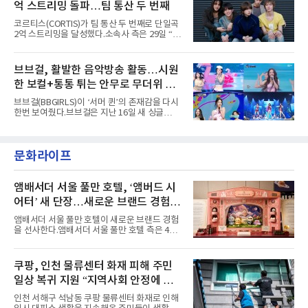
페스티벌', '뷰티풀 민트 라이프 2026', '2026
억 스트리밍 돌파…팀 통산 두 번째
붉은빛의 컬러 렌즈가 비현실적인 분위기를 자
아내고, 여러 원색이 불규칙하게 뒤섞인 멀티컬
코르티스(CORTIS)가 팀 통산 두 번째로 단일곡
러 헤어와 과감한 블루·블랙 립 메이크업이 낯설
2억 스트리밍을 달성했다.소속사 측은 29일 “코
고도 매혹적인 비주얼을 완성했다.스타일링 역
르티스의 데뷔 앨범 수록곡 ‘FaSHioN’이 글로
시 파격적이다. 스터드와 망사, 코르셋, 풍성한
벌 오디오·음원 스트리밍 플랫폼 스포티파이에
레이스 등 언뜻 어울리지 않을 듯한 소재와 실루
서 27일 자로 누적 재생 수 2억 회를 돌파했
브브걸, 활발한 음악방송 활동…시원
엣을 거침없이 결합했다. 멤버들은 각기 다른 개
다”고 밝혔다.곡이 발표된 지 약 10개월 만이다.
성을 살린 스타일링을 선
한 보컬+통통 튀는 안무로 무더위 사
팀의 첫 번째 2억 스트리밍 곡은 동일 음반에 수
록된 ‘GO!’다. 이 노래는 공개 약 9개월 만인 지
냥
브브걸(BBGIRLS)이 ‘서머 퀸’의 존재감을 다시
난달 26일 자에 2억 고지를 밟았다. 이는 최근 5
한번 보여줬다.브브걸은 지난 16일 새 싱글
년 내 데뷔한 보이그룹의 곡 중 최단기 2억 달성
'BODY WAVE'(바디 웨이브)를 발매하고 각종 음
이며 ‘FaSHioN’이 그 다음이다.코르티스는 평
악방송에 출연했다.브브걸은 컴백 이후 Mnet
소 관심이 많은 ‘패션’을 소재로 곡을 공동 창작
'엠카운트다운'을 시작으로 KBS2 '뮤직뱅크',
했다. “내 티, 5 bucks 바지는, 만원” 등 멤버들
문화라이프
MBC '쇼! 음악중심', SBS '인기가요' 등 주요 음
의 라이프 스타일
악방송 무대에 올라 화려한 퍼포먼스를 펼쳤다.
시원한 에너지와 안정적인 라이브, 통통 튀는 매
력을 앞세워 매 무대 색다른 볼거리를 선사했다.
앰배서더 서울 풀만 호텔, ‘앰버드 시
특히 화사한 파스텔 톤의 비치웨어부터 청량한
어터’ 새 단장…새로운 브랜드 경험 선
마린룩, 햇살 아래 반짝이는 물결을 연상시키는
사
스커트, 강렬한 붉은 계열의 스타일링까지 각기
앰배서더 서울 풀만 호텔이 새로운 브랜드 경험
다른 매력을 선보였다. 브브걸은 다채로운 여름
을 선사한다.앰배서더 서울 풀만 호텔 측은 4일
패션을 완벽하게 소화하며 보
“호텔 공식 마스코트 앰버드(Ambird)의 새로운
이야기를 담은 인형 극장 콘셉트의 공간 ‘앰버드
시어터(Ambird Theater)’를 새롭게 선보인
쿠팡, 인천 물류센터 화재 피해 주민
다”고 밝혔다.앰배서더 서울 풀만 호텔은 로비
일상 복귀 지원 “지역사회 안정에 총
한편에 마련된 앰버드 존을 통해 앰버드의 세계
관을 소개해왔다. 앰버드 존은 앰버드가 우주여
력”
인천 서해구 석남동 쿠팡 물류센터 화재로 인해
행 중 수집한 다양한 굿즈를 전시한 '앰버드 플래