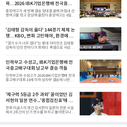
달아 뉴욕 메츠 산하 마이너리그에서 방출 통보
욕…2026 IBK기업은행배 전국중고
를 받는 아픔을 겪었다. 두 선수의 동반 이탈은
메츠 구단이 유독 한국 선수들에게 '기회의 땅'이
배구대회 우승
중앙여고가 세 번째 결승 맞대결 끝에 마침내 선
아닌 '무덤'처럼 작용하고 있음을 방증하고 있다.
명여고를 꺾고 정상에 올랐다.중앙여고는 6일
고교 시절 시속 160km에 달하는 강속구로 큰 스
충북 제천실내체육관에서 열린 2026 IBK기업은
포트라이트를 받았던 심준석은 루키리그에서 메
행배 전국중고배구대회 18세 이하 여자부 결승
츠 구단으로부터 방출 조치됐다. 피츠버그 파이
에서 선명여고를 세트스코어 3-1(13-25, 25-14,
'김태형 감독이 옳다' 144경기 체제 논
리츠와 마이애미 말린스를 거쳐 메츠에 둥지를
25-17, 25-10)로 물리치고 우승을 차지했다.첫
틀며 반등을 노렸으나
쟁…KBO, 변화 고민해야, 환경에 맞
세트를 13-25로 내주며 불안하게 출발한 중앙여
고는 이후 조직력을 되찾아 2세트부터 경기 주
는 경기 수가 바람직
"경기 수가 너무 많다"는 롯데 자이언츠 김태형
도권을 완전히 장악했다. 강한 서브와 탄탄한 수
감독이 던진 한마디가 화제다. 폭염으로 사상 초
비를 앞세워 내리 세 세트를 따내며 짜릿한 역전
유의 이틀 연속 전 경기 취소가 결정된 날, 김 감
승을 완성했다.이번 우승은 더욱 의미가 컸다. 중
독은 단순히 더위를 이야기하지 않았다. 우천,
앙여고는 올해 3월 춘계연맹전과 5월 종별선수
폭염, 부상 등 변수가 늘어나는 현실에서 현재
인하부고·수성고, IBK기업은행배 전
권대회 결승에서 모두 선명여고에 패해 준우승
팀당 144경기 체제가 과연 지속 가능한지 질문
에 머물렀다. 그러나 세 번째
국중고배구대회 남고부 결승 격돌
을 던졌다.물론 144경기가 세계적으로 특별히
많은 숫자는 아니다. 메이저리그는 팀당 162경
인하부고와 수성고가 2026 IBK기업은행배 전국
기, 일본프로야구도 143~144경기를 치른다. 숫
중고배구대회 18세 이하 남자부 결승에 나란히
자만 놓고 보면 KBO가 유난히 혹사 구조라고 말
진출하며 우승을 놓고 맞대결을 펼치게 됐다.인
하기 어렵다.하지만 중요한 것은 숫자가 아니라
하부고는 5일 충북 제천실내체육관에서 열린 대
환경이다. 한국의 여름은 달라지고 있다. 과거와
회 남자 18세 이하부 준결승에서 남성고를 세트
'제구력 5등급 2주 과외' 꼴이었던 김
비교하기 어려울 정도로 폭염이 길어지고 강해
스코어 3-1(25-17, 17-25, 25-21, 25-17)로 꺾
지고 있다. 여기에 장마, 이
서현의 일본 연수...'종합검진표'에 불
고 결승행 티켓을 따냈다. 인하부고는 높은 공격
성공률을 앞세워 경기 주도권을 잡으며 승리를
과
한화 이글스의 영건 김서현이 일본의 전문 시설
거뒀다.수성고도 준결승에서 속초고를 상대로
에서 2주간의 단기 연수를 마치고 돌아왔으나,
안정된 조직력을 바탕으로 3-1(25-23, 25-16,
실전 마운드에서 여전히 극심한 제구 난조를 노
22-25, 25-19) 승리를 거두며 결승에 합류했다.
출하며 야구 팬들과 전문가들 사이에 씁쓸한 뒷
치열한 승부 속에서도 공수 균형을 유지한 수성
맛을 남기고 있다.출국 당시만 해도 선수의 고질
고는 인하부고와 우승을 다툴 기회를 잡았다.여