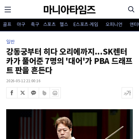
골프
야구
축구
스포츠
헬스
E스포츠·게임
오피니언
엔터
일반
강동궁부터 히다 오리에까지...SK렌터
카가 풀어준 7명의 '대어'가 PBA 드래프
트 판을 흔든다
2026-05-12 21:00:16