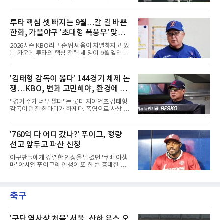
베어스 투수 최지강과 키움 히어로즈 외야수 원
어링을 일으킨 투수와 감독이 제재를 받았다.메
성준도 상무에서 군 복무를 하게 됐다. 반면 LG
이저리그 사무국은 7일(한국시간) 시애틀 매리
트윈스와 한화 이글스, SSG 랜더스, NC 다이노
너스 불펜 투수 게이브 스파이어에게 3경기, 댄
투타 핵심 셋 빠지는 9월…갈 길 바쁜
스, kt wiz에서는 합격자가 나오지 않았다.이들
윌슨 감독에게 1경기 출장 금지 처분을 내렸다.
은 올해 12월 입대해 2028
한화, 가을야구 '초대형 폭풍우' 맞는
두 사람에게는 공개되지 않은 벌금도 부과됐다.
발단은 전날 경기였다. 미국 워싱턴주 시애틀 T
다?
2026시즌 KBO리그 순위 싸움이 치열해지고 있
모바일 파크에서 열린 디트로이트 타이거스전 8
는 가운데 투타의 핵심 전력 세 명이 9월 열리는
회초, 2사 후 등판한 스파이어가 글라이버 토레
아시안게임 차출로 동시에 이탈하게 되면서, 한
스에게 155㎞ 강속구를 던져 허벅지를 맞혔다.
화 이글스에 거센 폭풍우가 강타할 것으로 보인
앞서 시애틀 선발 브라이언 우의 공에 세 차례나
다.이번 아시안게임 한국 야구대표팀에 타선의
'김태형 감독이 옳다' 144경기 체제 논
맞았던 디트로이트 선수들은 분을 참지 못하고
중심인 거포 노시환과 문현빈이 승선한 데 이어,
그라운드로 뛰쳐나왔다.심판
쟁…KBO, 변화 고민해야, 환경에 맞
대만 야구협회의 최종 엔트리 발표를 통해 아시
아 쿼터 최고의 히트작이자 선발진의 중추인 좌
는 경기 수가 바람직
"경기 수가 너무 많다"는 롯데 자이언츠 김태형
완 에이스 왕옌청까지 차출이 확정되었다. 팀 공
감독이 던진 한마디가 화제다. 폭염으로 사상 초
격의 핵과 마운드의 핵심 자원들이 단 한꺼번에
유의 이틀 연속 전 경기 취소가 결정된 날, 김 감
이탈하는 초유의 사태가 벌어진 것이다.문제는
독은 단순히 더위를 이야기하지 않았다. 우천,
이들의 공백이 발생하는 시점이다. 9월은 정규
폭염, 부상 등 변수가 늘어나는 현실에서 현재
'760억 다 어디 갔나?' 푸이그, 형량
리그의 최종 순위와 포스트시즌 진출 팀이 판가
팀당 144경기 체제가 과연 지속 가능한지 질문
름 나는 가장 잔인하고도 중
선고 앞두고 파산 신청
을 던졌다.물론 144경기가 세계적으로 특별히
많은 숫자는 아니다. 메이저리그는 팀당 162경
야구팬들에게 강렬한 인상을 남겼던 '쿠바 야생
기, 일본프로야구도 143~144경기를 치른다. 숫
마' 야시엘 푸이그의 인생이 또 한 번 중대한 갈
자만 놓고 보면 KBO가 유난히 혹사 구조라고 말
림길에 섰다. 메이저리그와 한국 프로야구에서
하기 어렵다.하지만 중요한 것은 숫자가 아니라
거액을 벌었던 푸이그가 연방 사건 선고를 앞두
환경이다. 한국의 여름은 달라지고 있다. 과거와
고 파산보호를 신청했다.푸이그는 최근 미국 플
비교하기 어려울 정도로 폭염이 길어지고 강해
축구
로리다 파산 법원에 챕터11 파산보호 신청을 냈
지고 있다. 여기에 장마, 이
다. 챕터11은 기업이나 개인이 채권자들과 협의
를 통해 재정 구조를 재편할 수 있도록 돕는 제도
다.미 매체들에 따르면 푸이그의 자산 규모는
'구단 역사상 처음' 서울, 산하 유스 오