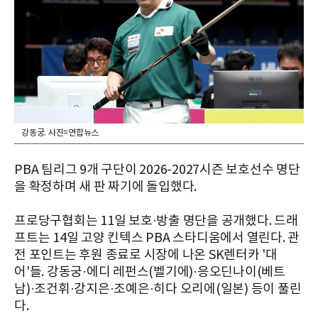
강동궁. 사진=연합뉴스
PBA 팀리그 9개 구단이 2026-2027시즌 보호선수 명단
을 확정하며 새 판 짜기에 돌입했다.
프로당구협회는 11일 보호·방출 명단을 공개했다. 드래
프트는 14일 고양 킨텍스 PBA 스타디움에서 열린다. 관
전 포인트는 후원 종료로 시장에 나온 SK렌터카 '대
어'들. 강동궁·에디 레펀스(벨기에)·응오딘나이(베트
남)·조건휘·강지은·조예은·히다 오리에(일본) 등이 풀린
다.