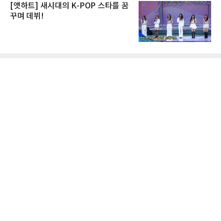
[앳하트] 새시대의 K-POP 스타를 꿈
꾸며 데뷔!