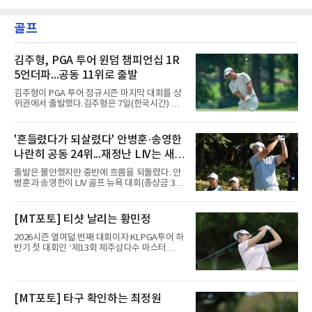
골프
김주형, PGA 투어 윈덤 챔피언십 1R
5언더파...공동 11위로 출발
김주형이 PGA 투어 정규시즌 마지막 대회를 상
위권에서 출발했다.김주형은 7일(한국시간) 미
국 노스캐롤라이나주 그린즈버러 세지필드 컨트
리클럽(파70)에서 열린 윈덤 챔피언십(총상금
850만 달러) 1라운드에서 버디 7개와 보기 2개
'흔들렸다가 되살렸다' 안병훈·송영한
로 5언더파 65타를 쳤다. 일몰로 12명이 라운드
나란히 공동 24위...재정난 LIV는 새
를 마치지 못한 가운데 선두 보 호슬러(미국·9언
더파 61타)에 4타 뒤진 공동 11위다.의미는 페덱
투자처 찾는다
출발은 불안했지만 중반에 흐름을 되돌렸다. 안
스컵 랭킹에 있다. 지난달 스코틀랜드 오픈 우승
병훈과 송영한이 LIV 골프 뉴욕 대회(총상금 3천
으로 34위까지 올라선 그는 플레이오프 진출선
만 달러) 첫날 나란히 공동 24위에 자리했다.안
인 70위를 넘어 더 높은 곳으로 향할 발판을 놨
병훈은 7일(한국시간) 미국 뉴저지주 베드민스
다.내용은 퍼트가 살렸다. 티샷과 아이언샷 정확
터의 트럼프 내셔널 골프 클럽 베드민스터(파
[MT포토] 티샷 날리는 황민정
도가 낮아 그린을 여섯 차례 놓쳤지만, 그린 적
71)에서 열린 1라운드에서 버디 3개와 보기 4개
중 시 퍼트 수를 1.46개로 줄였
를 묶어 1오버파 72타를 쳤다. 6번 홀(파4)에서
2026시즌 열여덟 번째 대회이자 KLPGA투어 하
시작해 첫 홀부터 보기를 범하며 불안하게 출발
반기 첫 대회인 ‘제13회 제주삼다수 마스터
했으나 15번 홀(파5)과 18번 홀(파5) 버디로 분
스’(총상금 10억 원, 우승상금 1억 8천만 원)가
위기를 바꿨다. 다만 막판 3번 홀(파4)과 4번 홀
제주도 서귀포시에 위치한 테디밸리 골프앤리조
(파3)에서 연속 보기를 적으며 순위가 밀렸다.송
트(파72/6,767야드)에서 열리고 있다.6일 현재
영한도 비슷한 흐름이었다. 첫 홀인 15번 홀(파
1라운드 경기가 펼쳐지고 있다.황민정이 16번
[MT포토] 타구 확인하는 최정원
5) 더블보기에 이어 두 차례 보기로 하위권까지
홀에서 경기하고 있다.
처졌으나 후반 버디 3개를 몰