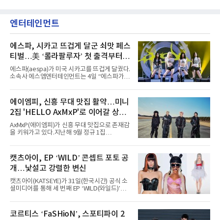
엔터테인먼트
에스파, 시카고 뜨겁게 달군 쇠맛 페스
티벌…美 ‘롤라팔루자’ 첫 출격부터
증명한 존재감
에스파(aespa)가 미국 시카고를 뜨겁게 달궜다.
소속사 에스엠엔터테인먼트는 4일 “에스파가
지난 2일(현지 시간) 미국 시카고 그랜트 파크에
서 열린 ‘롤라팔루자 시카고’(Lollapalooza
Chicago)의 알리안츠 스테이지에 올랐다”며
에이엠피, 신흥 무대 맛집 활약…미니
“총 14곡으로 구성된 세트리스트를 선사, 데뷔 7
2집 'HELLO AxMxP'로 이어갈 상승
년 차다운 노련한 무대 매너와 파워풀한 에너지
로 현장의 분위기를 압도했다”고 밝혔다.1991
세
AxMxP(에이엠피)가 신흥 무대 맛집으로 존재감
년 시작된 ‘롤라팔루자’는 8개 스테이지, 170여
을 키워가고 있다.지난해 9월 정규 1집
팀의 아티스트와 40만 명 이상의 관객이 운집하
'AxMxP'를 발매하며 가요계에 정식 출격한
는 북미 최대 규모의 페스티벌이다.올해 ‘롤라팔
AxMxP는 데뷔 전부터 버스킹과 각종 페스티벌,
루자 시카고’에는 에스파 외에도 제니, 아이들,
공연 무대에 오르며 실전 경험을 쌓아왔다.이들
캣츠아이, EP ‘WILD’ 콘셉트 포토 공
코르티스 등 K팝 스타들이 출연진 명단에 이름
은 소속사 패밀리 콘서트를 비롯해 '뷰티풀 민트
을 올렸다.이날 에스파는
개…낯설고 강렬한 변신
라이프 2025', '2025 부산국제록페스티벌' 등 대
형 무대에 잇달아 출연해 당찬 에너지와 풋풋한
캣츠아이(KATSEYE)가 31일(한국시간) 공식 소
매력으로 음악팬들의 눈도장을 찍었다.이후
셜미디어를 통해 세 번째 EP ‘WILD(와일드)’의
AxMxP는 '카운트다운 판타지 2025-2026',
콘셉트 포토와 트랙리스트를 공개했다.‘Wild
'PEAKBOX 2025 vol.2 : 사랑·청춘·행복', '2025
heart(와일드 하트)’라는 제목이 붙은 콘셉트 포
Someday Christmas - 부산' 등 무대를 통해 안
토에는 멤버들의 본능적이고 야성적인 면모가
코르티스 ‘FaSHioN’, 스포티파이 2
정적인 실력을 입증했고, 올해 '2026 어썸뮤직
강렬하게 담겼다. 짙은 아이섀도와 푸른빛·금빛·