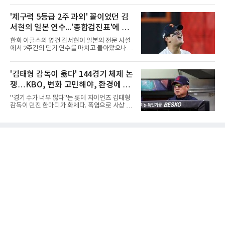
승을 완성했다.이번 우승은 더욱 의미가 컸다. 중
하부고는 5일 충북 제천실내체육관에서 열린 대
앙여고는 올해 3월 춘계연맹전과 5월 종별선수
회 남자 18세 이하부 준결승에서 남성고를 세트
'제구력 5등급 2주 과외' 꼴이었던 김
권대회 결승에서 모두 선명여고에 패해 준우승
스코어 3-1(25-17, 17-25, 25-21, 25-17)로 꺾
에 머물렀다. 그러나 세 번째
서현의 일본 연수...'종합검진표'에 불
고 결승행 티켓을 따냈다. 인하부고는 높은 공격
성공률을 앞세워 경기 주도권을 잡으며 승리를
과
한화 이글스의 영건 김서현이 일본의 전문 시설
거뒀다.수성고도 준결승에서 속초고를 상대로
에서 2주간의 단기 연수를 마치고 돌아왔으나,
안정된 조직력을 바탕으로 3-1(25-23, 25-16,
실전 마운드에서 여전히 극심한 제구 난조를 노
22-25, 25-19) 승리를 거두며 결승에 합류했다.
출하며 야구 팬들과 전문가들 사이에 씁쓸한 뒷
치열한 승부 속에서도 공수 균형을 유지한 수성
맛을 남기고 있다.출국 당시만 해도 선수의 고질
'김태형 감독이 옳다' 144경기 체제 논
고는 인하부고와 우승을 다툴 기회를 잡았다.여
적인 제구 문제를 해결할 특효약이 될 것처럼 포
자 18세 이하부에서는 중앙여고
쟁…KBO, 변화 고민해야, 환경에 맞
장되었던 이번 연수는, 뚜껑을 열어보니 '제구력
5등급에게 2주짜리 족집게 과외를 붙여 1등급을
는 경기 수가 바람직
"경기 수가 너무 많다"는 롯데 자이언츠 김태형
기대한 꼴'이었다는 냉정한 평가를 피하기 어렵
감독이 던진 한마디가 화제다. 폭염으로 사상 초
게 됐다.야구에서 투수의 제구력은 오랜 시간 투
유의 이틀 연속 전 경기 취소가 결정된 날, 김 감
구폼을 반복하며 몸에 새겨진 일종의 근육 기억
독은 단순히 더위를 이야기하지 않았다. 우천,
과 밸런스의 산물이다. 릴리스 포인트의 미세한
폭염, 부상 등 변수가 늘어나는 현실에서 현재
오차나 하체 활용의 불균형은 수백, 수천 번의
팀당 144경기 체제가 과연 지속 가능한지 질문
교정 훈련과 실전 피드
을 던졌다.물론 144경기가 세계적으로 특별히
많은 숫자는 아니다. 메이저리그는 팀당 162경
기, 일본프로야구도 143~144경기를 치른다. 숫
자만 놓고 보면 KBO가 유난히 혹사 구조라고 말
하기 어렵다.하지만 중요한 것은 숫자가 아니라
환경이다. 한국의 여름은 달라지고 있다. 과거와
비교하기 어려울 정도로 폭염이 길어지고 강해
지고 있다. 여기에 장마, 이