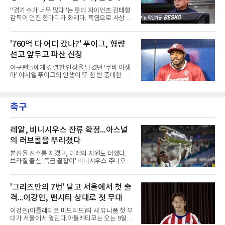
아 쿼터 최고의 히트작이자 선발진의 중추인 좌
는 경기 수가 바람직
"경기 수가 너무 많다"는 롯데 자이언츠 김태형
완 에이스 왕옌청까지 차출이 확정되었다. 팀 공
감독이 던진 한마디가 화제다. 폭염으로 사상 초
격의 핵과 마운드의 핵심 자원들이 단 한꺼번에
유의 이틀 연속 전 경기 취소가 결정된 날, 김 감
이탈하는 초유의 사태가 벌어진 것이다.문제는
독은 단순히 더위를 이야기하지 않았다. 우천,
이들의 공백이 발생하는 시점이다. 9월은 정규
폭염, 부상 등 변수가 늘어나는 현실에서 현재
'760억 다 어디 갔나?' 푸이그, 형량
리그의 최종 순위와 포스트시즌 진출 팀이 판가
팀당 144경기 체제가 과연 지속 가능한지 질문
름 나는 가장 잔인하고도 중
선고 앞두고 파산 신청
을 던졌다.물론 144경기가 세계적으로 특별히
많은 숫자는 아니다. 메이저리그는 팀당 162경
야구팬들에게 강렬한 인상을 남겼던 '쿠바 야생
기, 일본프로야구도 143~144경기를 치른다. 숫
마' 야시엘 푸이그의 인생이 또 한 번 중대한 갈
자만 놓고 보면 KBO가 유난히 혹사 구조라고 말
림길에 섰다. 메이저리그와 한국 프로야구에서
하기 어렵다.하지만 중요한 것은 숫자가 아니라
거액을 벌었던 푸이그가 연방 사건 선고를 앞두
환경이다. 한국의 여름은 달라지고 있다. 과거와
고 파산보호를 신청했다.푸이그는 최근 미국 플
비교하기 어려울 정도로 폭염이 길어지고 강해
축구
로리다 파산 법원에 챕터11 파산보호 신청을 냈
지고 있다. 여기에 장마, 이
다. 챕터11은 기업이나 개인이 채권자들과 협의
를 통해 재정 구조를 재편할 수 있도록 돕는 제도
다.미 매체들에 따르면 푸이그의 자산 규모는
레알, 비니시우스 잔류 확정...아스널
1000만~5000만 달러(약 146억~730억 원), 부
의 러브콜을 뿌리쳤다
채는 100만~1000만 달러(약 14억~146억 원) 수
준으로 신고됐다. 다만 법원은 채권자 목록과 자
붙잡을 선수를 지켰고, 미래의 자원도 더했다.
산 내역 등 일부 필수 자료가 빠졌다며 서류 미비
브라질 출신 '특급 골잡이' 비니시우스 주니오르
를 지적했다.관심이 쏠리는 이
(26)가 레알 마드리드와의 동행을 2032년까지
이어간다.스페인 프로축구 프리메라리가 '거함'
레알 마드리드는 7일(한국시간) 비니시우스와
'그리즈만의 7번' 달고 서울에서 첫 출
2032년 6월 30일까지 유효한 6년 연장 계약에
격...이강인, 맨시티 상대로 첫 무대
합의했다고 공식 발표했다. 비니시우스는 재계
약 확정 후 사회관계망서비스(SNS)에 베르나베
이강인(아틀레티코 마드리드)의 새 유니폼 첫 무
우에서의 8년은 너무 짧다며, 앞으로 6년, 그리
대가 서울에서 열린다.아틀레티코는 오는 9일
고 영원히 함께하겠다고 애정을 드러냈다.성사