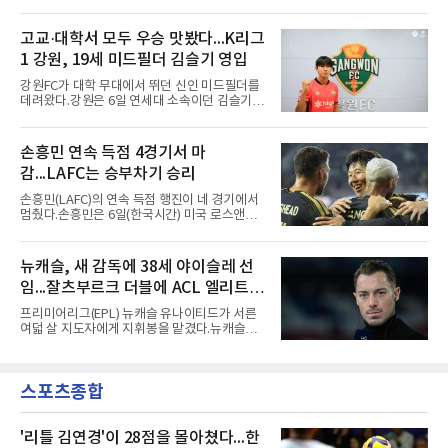
오후 8시 서울월드컵경기장에서 맨체스터 시티
과정에는 우여곡절이 있었다. 그는 최근 잉글랜
와 2026 쿠팡플레이 시리즈 친선 경기를 치른다.
드 프리미어리그(EPL) 챔피언 아스널의 뜨거운
구단 소집 명단에 이강인이 포함되면서 변수가
고교·대학서 모두 우승 맛봤다...K리그
관심을 받았는데, 18개월간 이어진 재계약 협상
없는 한 그의 첫 출격은 서울이 된다.등번호부터
이 한때 교착됐기 때문이다. 그러
1 강원, 19세 미드필더 김슬기 영입
무게가 실렸다. 이강인은 첫 경기부터 7번을 단
다. 2010년대 팀의 전성기를 이끈 앙투안 그리즈
강원FC가 대학 무대에서 뛰던 신인 미드필더를
만이 달았던 번호다.합류 과정은 순탄치 않았다.
데려왔다.강원은 6일 연세대 소속이던 김슬기
스페인으로 건너가려던 그는 병역 특례 행정 절
(19)를 영입했다고 밝혔다. 186㎝, 79㎏의 신체
차 문제로 출국이 미뤄졌고, 국내에서 홀로 훈련
조건을 갖췄다.이력은 우승으로 채워져 있다. 수
해 왔다. 6일 입국하는 동료들과 처음 대면한 뒤
원고 시절 주축으로 활약하며 지난해 전국고등
손흥민 연속 득점 4경기서 마
짧게 호흡을 맞춰 경기에 나선다.역할도 관심사
리그와 추계전국고등대회 우승에 기여했고, 올
다. 유려한 탈압박과
감...LAFC는 승부차기 승리
해 연세대 진학 후에는 춘계한산대첩기대학대회
정상에 올랐다. 2024년에는 17세 이하(U-17) 대
손흥민(LAFC)의 연속 득점 행진이 네 경기에서
표팀 훈련에도 소집됐다.김슬기는 입단하게 돼
멈췄다.손흥민은 6일(한국시간) 미국 로스앤젤
기쁘고 영광이라며 프로 무대에서도 성장해 팀
레스 BMO 스타디움에서 열린 2026시즌 리그스
에 꼭 필요한 선수가 되겠다고 각오를 밝혔다.
컵 리그 페이즈 1차전 치바스 과달라하라(멕시
코)전에 선발 출전했으나 공격포인트 없이 후반
뉴캐슬, 새 감독에 38세 야이슬레 선
41분 타일러 보이드와 교체됐다. 이날 골을 넣었
임...잘츠부르크 더블에 ACL 엘리트 2
다면 공식전 5경기 연속 득점이었다. 다만 메이
저리그사커(MLS)에서 이어온 4경기 연속골 기
연패 경력
프리미어리그(EPL) 뉴캐슬 유나이티드가 서른
록은 유지된다.경기는 팽팽했다. 전반 38분 다비
여덟 살 지도자에게 지휘봉을 맡겼다.뉴캐슬은
드 마르티네스의 땅볼 크로스를 드니 부앙가가
6일(현지시간) 마티아스 야이슬레(독일) 감독 선
오른발로 마무리해 LAFC가 앞섰으나, 4분 뒤 로
임을 발표했다. 그는 스페인 라망가에서 진행 중
베르토 알바라도가 골 지역 정면에서 왼발 슈팅
인 프리시즌 캠프에 곧바로 합류했다. 구단은 유
으로 골대 오른쪽 하단을 찔러 균형을 맞췄다.승
스포츠종합
럽 축구계에서 가장 촉망받는 젊은 감독을 데려
부는 승부차기로 갈렸다. LAFC는
왔다고 밝혔다.이력은 이른 나이에 쌓였다. 서른
셋이던 2021년 오스트리아 레드불 잘츠부르크
사령탑에 올라 첫 시즌 리그와 컵대회를 동시에
'리틀 김연경'이 28점을 몰아쳤다...한