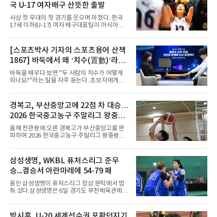
제패했고, 구단 역사상 처음으로 팀을 유럽축구
국 U-17 여자배구 산뜻한 출발
연맹(UEFA) 챔피언스리그 토너먼트에 올린 뒤
리그 2연패도 달성했다.아시아에서도 성과를 냈
사상 첫 무대의 첫 경기를 웃으며 마쳤다. 한국
다. 2023년 사우디아라비아 알아흘리로 옮겨
17세 이하(U-17) 여자 배구대표팀이 아시아 챔
2024-2025시즌과 2025-2026시즌
피언 자격으로 처음 나선 세계선수권에서 데뷔
전을 승리로 장식했다.이승여 감독이 이끄는 한
국은 7일(한국시간) 칠레 로스 안데스의 리세오
[스포츠박사 기자의 스포츠용어 산책
믹스토 체육관에서 열린 2026 국제배구연맹
1867] 바둑에서 왜 ‘치수(置數)’라고
(FIVB) U-17 여자 세계선수권대회 조별리그 D조
1차전에서 푸에르토리코를 3-1(25-10 25-23
말할까
바둑을 배우다 보면 "두 사람의 치수가 어떻게
19-25 26-24)로 이겼다.승리의 중심에는 '리틀
되나요?"라는 말을 자주 듣는다. 초보자에게는
김연경'으로 불리는 아웃사이드 히터 손서연(선
다소 낯선 표현이다. ‘치수(置數)’는 한자어로
명여고)이 있었다. 그는 공격 24점에 블로킹과
'둘 치(置)'와 '셀 수(數)'를 쓴다. '돌을 놓는 수'라
서브 각 2점을 더해 양 팀 최다인 28점을 몰아쳤
는 의미이다. 두 사람이 대등하게 승부할 수 있도
경복고, 부산중앙고에 22점 차 대승…
다. 장수인이 11점, 최민주가 8점, 어민서가 7점
록 약한 쪽에게 미리 흑돌을 놓아주는 개수를 가
으로 힘을 보탰다.승점 3을 챙긴 한
2026 한국중고농구 주말리그 왕중왕
리킨다. 오늘날의 접바둑에서 말하는 '두 점', '세
점'이 바로 치수다. (본 코너 1844회 ‘왜 '접바
전 첫 승 신고
올해 전관왕에 오른 경복고가 부산중앙고를 완
둑'이라 말할까’ 참조)일본어에서도 같은 한자를
파하며 2026 한국중고농구 주말리그 왕중왕전
사용한다. 일본에서는 ‘置き石(오키이시, 놓는
첫 경기를 승리로 장식했다.경복고는 6일 전남
돌)’ 또는 ‘手合割(테아이와리, 대국 조건)’이라
해남 우슬체육관에서 열린 대회 남고부 예선리
는 표현을 많이 쓰지만, ‘置数(ちすう, 치스
그 H조 1차전에서 부산중앙고를 98-76으로 제
삼성생명, WKBL 퓨처스리그 준우
우)’라는 용례도 문헌에서 확인된다. 다만 현대
압했다. 박지오가 26점, 김호원이 22점, 정우진
일본
승...결승서 아란마레에 54-79 패
이 19점을 올리는 등 삼각편대의 고른 활약이 승
리를 이끌었다.경복고는 경기 초반부터 박지오
용인 삼성생명이 퓨처스리그 정상 문턱에서 멈
와 김호원의 내·외곽포가 고르게 터지며 주도권
춰 섰다.삼성생명은 6일 경기도 부천체육관에서
을 잡았다. 전반을 40-34로 앞선 경복고는 후반
열린 2026 티켓링크 WKBL 퓨처스리그 결승에
들어 높은 야투 성공률을 앞세워 점수 차를 더욱
서 일본여자프로농구 2부 리그 아란마레에 54-
벌렸고, 결국 22점 차 완승으로 경기를 마무리했
79로 졌다. 이다연이 14점을 넣었으나 20점 9리
박시훈, U-20 세계선수권 포환던지기
다.B조에서는 용산고가 안양고를 98-71로 꺾고