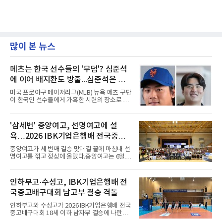
많이 본 뉴스
메츠는 한국 선수들의 '무덤'? 심준석
에 이어 배지환도 방출...심준석은 이
미 귀국, 배지환은 미국 잔류할 듯
미국 프로야구 메이저리그(MLB) 뉴욕 메츠 구단
이 한국인 선수들에게 가혹한 시련의 장소로 전
락하고 있다. 한때 한국 야구의 미래를 이끌어갈
대형 유망주로 기대를 모았던 투수 심준석에 이
어, 빅리그 경력을 지닌 내외야수 배지환까지 연
'삼세번' 중앙여고, 선명여고에 설
달아 뉴욕 메츠 산하 마이너리그에서 방출 통보
욕…2026 IBK기업은행배 전국중고
를 받는 아픔을 겪었다. 두 선수의 동반 이탈은
메츠 구단이 유독 한국 선수들에게 '기회의 땅'이
배구대회 우승
중앙여고가 세 번째 결승 맞대결 끝에 마침내 선
아닌 '무덤'처럼 작용하고 있음을 방증하고 있다.
명여고를 꺾고 정상에 올랐다.중앙여고는 6일
고교 시절 시속 160km에 달하는 강속구로 큰 스
충북 제천실내체육관에서 열린 2026 IBK기업은
포트라이트를 받았던 심준석은 루키리그에서 메
행배 전국중고배구대회 18세 이하 여자부 결승
츠 구단으로부터 방출 조치됐다. 피츠버그 파이
에서 선명여고를 세트스코어 3-1(13-25, 25-14,
인하부고·수성고, IBK기업은행배 전
리츠와 마이애미 말린스를 거쳐 메츠에 둥지를
25-17, 25-10)로 물리치고 우승을 차지했다.첫
틀며 반등을 노렸으나
국중고배구대회 남고부 결승 격돌
세트를 13-25로 내주며 불안하게 출발한 중앙여
고는 이후 조직력을 되찾아 2세트부터 경기 주
인하부고와 수성고가 2026 IBK기업은행배 전국
도권을 완전히 장악했다. 강한 서브와 탄탄한 수
중고배구대회 18세 이하 남자부 결승에 나란히
비를 앞세워 내리 세 세트를 따내며 짜릿한 역전
진출하며 우승을 놓고 맞대결을 펼치게 됐다.인