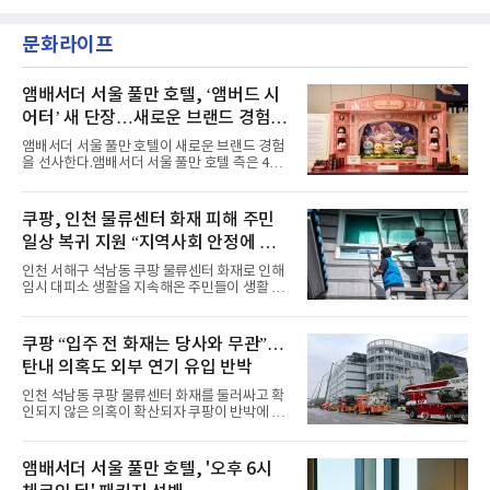
악방송에 출연했다.브브걸은 컴백 이후 Mnet
소 관심이 많은 ‘패션’을 소재로 곡을 공동 창작
'엠카운트다운'을 시작으로 KBS2 '뮤직뱅크',
했다. “내 티, 5 bucks 바지는, 만원” 등 멤버들
문화라이프
MBC '쇼! 음악중심', SBS '인기가요' 등 주요 음
의 라이프 스타일
악방송 무대에 올라 화려한 퍼포먼스를 펼쳤다.
시원한 에너지와 안정적인 라이브, 통통 튀는 매
력을 앞세워 매 무대 색다른 볼거리를 선사했다.
앰배서더 서울 풀만 호텔, ‘앰버드 시
특히 화사한 파스텔 톤의 비치웨어부터 청량한
어터’ 새 단장…새로운 브랜드 경험 선
마린룩, 햇살 아래 반짝이는 물결을 연상시키는
사
스커트, 강렬한 붉은 계열의 스타일링까지 각기
앰배서더 서울 풀만 호텔이 새로운 브랜드 경험
다른 매력을 선보였다. 브브걸은 다채로운 여름
을 선사한다.앰배서더 서울 풀만 호텔 측은 4일
패션을 완벽하게 소화하며 보
“호텔 공식 마스코트 앰버드(Ambird)의 새로운
이야기를 담은 인형 극장 콘셉트의 공간 ‘앰버드
시어터(Ambird Theater)’를 새롭게 선보인
쿠팡, 인천 물류센터 화재 피해 주민
다”고 밝혔다.앰배서더 서울 풀만 호텔은 로비
일상 복귀 지원 “지역사회 안정에 총
한편에 마련된 앰버드 존을 통해 앰버드의 세계
관을 소개해왔다. 앰버드 존은 앰버드가 우주여
력”
인천 서해구 석남동 쿠팡 물류센터 화재로 인해
행 중 수집한 다양한 굿즈를 전시한 '앰버드 플래
임시 대피소 생활을 지속해온 주민들이 생활 터
닛(Ambird Planet)과 계절별 플라워 연출로 사
전으로 돌아갈 수 있는 계기가 마련됐다. 쿠팡풀
랑받아온 ‘앰버드 가든(Ambird Garden)’으로
필먼트서비스(CFS)가 지난 28일부터 화재 피해
구성되어 있다.새 단장한 앰버드 시어터는 오페
주민을 대상으로 전문 출장 청소서비스 지원에
쿠팡 “입주 전 화재는 당사와 무관”…
라 극장을 모티브로 한 데코레이션으로 구성됐
나섬으로써 본격적인 지역사회 복구 작업이 시
다. 무대 공간 및 티켓 박스
탄내 의혹도 외부 연기 유입 반박
작된 것이다.대피소 주민 중심 청소 접수, 첫날
부터 2가구 지원 완료CFS는 신현초등학교, 신
인천 석남동 쿠팡 물류센터 화재를 둘러싸고 확
현북초등학교, 신현여자중학교 등 인천 서해구
인되지 않은 의혹이 확산되자 쿠팡이 반박에 나
관내 임시 대피소 3곳에서 체류해온 화재 피해
섰다. 화재 전 센터 내부에서 탄내가 났다는 주장
주민들을 대상으로 출장 청소업체 요청 접수를
에 대해서는 외부 화재 연기 유입이라고 설명했
시작했다. 현장에서 극심한 피해를 입은 지역 주
고, 2023년 같은 물류센터에서 발생한 화재에
앰배서더 서울 풀만 호텔, '오후 6시
민들의 호응 속에 CFS는 즉시 행동에 나섰다. 지
대해서도 쿠팡 입주 전 공사 과정에서 벌어진 일
난 28일 오후 전문 청소업체와