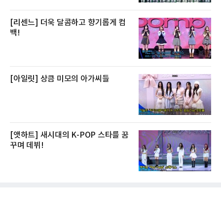
[리센느] 더욱 달콤하고 향기롭게 컴
백!
[아일릿] 상큼 미모의 아가씨들
[앳하트] 새시대의 K-POP 스타를 꿈
꾸며 데뷔!