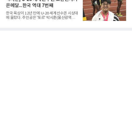
바운드를 기록한 바이 쿰바 디야산을 앞세운 상
대회 2연승을 달렸다.한편 남중
은메달...한국 역대 7번째
대를 넘지 못했다.이번 대회에 처음 출전한 아란
마레는 조별리그부터 결승까지 6전 전승을 거뒀
한국 육상이 12년 만에 U-20 세계선수권 시상대
고, 디야산이 최우수선수(MVP)로 뽑혔다.
에 올랐다. 주인공은 '토르' 박시훈(울산광역시)
이다.박시훈은 6일(한국시간) 미국 오리건주 유
진 헤이워드 필드에서 열린 세계육상연맹(WA)
20세 이하 세계선수권 남자 포환던지기 결선에
서 20.31ｍ를 던져 2위에 올랐다. 우승자 알레산
드로 보르헤스(브라질)와는 4㎝ 차이였다.기록
의 의미는 크다. 1986년 시작된 이 대회에서 한
국이 따낸 메달은 은 1개와 동 5개뿐이다. 1992
년 이진일(800ｍ)의 은메달 이후 박재홍, 박재
명, 정상진, 김현섭, 우상혁이 동메달을 보탰다.
박시훈은 2014년 우상혁 이후 12년 만이자 역대
7번째 메달리스트가 됐다.승부는 막판에 갈렸
다. 3차 시기에서 20.31ｍ로 선