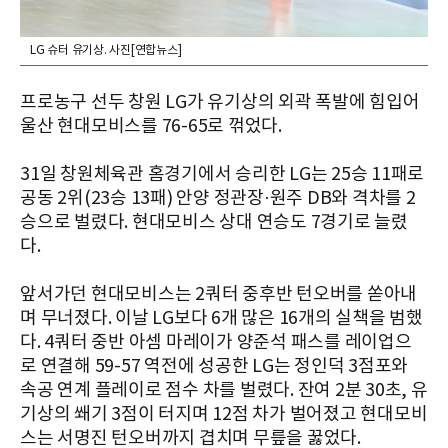
LG 슈터 유기상. 사진[연합뉴스]
프로농구 선두 창원 LG가 유기상의 외곽 폭발에 힘입어
울산 현대모비스를 76-65로 꺾었다.
31일 창원체육관 홈경기에서 승리한 LG는 25승 11패로
공동 2위(23승 13패) 안양 정관장·원주 DB와 격차를 2
승으로 벌렸다. 현대모비스 상대 연승도 7경기로 늘렸
다.
앞서가던 현대모비스는 2쿼터 중후반 턴오버를 쏟아내
며 무너졌다. 이날 LG보다 6개 많은 16개의 실책을 범했
다. 4쿼터 중반 아셈 마레이가 양준석 패스를 레이업으
로 연결해 59-57 역전에 성공한 LG는 정인덕 3점포와
속공 연계 플레이로 점수 차를 벌렸다. 잔여 2분 30초, 유
기상의 쐐기 3점이 터지며 12점 차가 벌어졌고 현대모비
스는 서명진 턴오버까지 겹치며 무릎을 꿇었다.