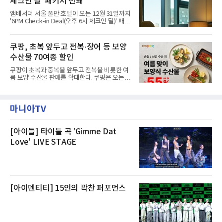
체크인 딜' 패키지 선봬
이라며 선을 그었다.쿠팡은 21일 인천 물류센터
내부에서 불이 타는 냄새가 났다는 의혹과 관련
앰배서더 서울 풀만 호텔이 오는 12월 31일까지
해 “사실무근”이라는 입장을 밝혔다.회사 측은
'6PM Check-in Deal(오후 6시 체크인 딜)' 패키
“인근에서 지난 15일 다른 회사에서 발생한 대
지를 선보인다.이번 패키지는 오후 6시 체크인
형 화재 연기가 인입돼 즉시 방재팀이 조사한 결
으로 여유로운 저녁 시간부터 호텔 스테이를 시
과 일산화탄소가 미검출됐고, 내부 문제가 아닌
작할 수 있도록 준비됐다.앰배서더 서울 풀만 호
쿠팡, 초복 앞두고 전복·장어 등 보양
것으로 확인됐다”고 설명했다.이어 “정확한 화
텔 측은 “퇴근 후 또는 주말 도심 속에서 짧지만
재 원인은 추후 조사될
수산물 70여종 할인
온전한 휴식을 원하는 고객들에게 특별한 경험
을 제공한다”고 밝혔다.패키지는 디럭스와 이그
쿠팡이 초복과 중복을 앞두고 전복을 비롯한 여
제큐티브 두 가지 타입으로 구성된다. 디럭스 패
름 보양 수산물 판매를 확대한다. 쿠팡은 오는
키지는 객실 1박(룸 온리)으로 심플한 호캉스를
20일까지 전복, 문어, 낙지, 장어 등 70여종의 수
즐길 수 있으며, 이그제큐티브 패키지는 객실 1
산물을 할인 판매한다고 8일 밝혔다.이번 행사
박과 함께 클럽 앰배서더 라운지 2인 이용, 웰니
에는 국내산 활전복과 문어, 낙지, 장어, 생물새
스 센터 사우나 2인 이용 혜택이 포함된다.특히
마니아TV
우 등이 포함됐다. 쿠팡은 올해 큰 크기의 전복
클럽 앰배서더 라운지
생산량이 늘어난 점을 반영해 주요 산지 상품을
로켓프레시 새벽배송으로 선보인다고 설명했다.
전복은 산지에서 채취한 뒤 전국으로 직송되는
[아이들] 타이틀 곡 'Gimme Dat
방식으로 운영된다. 신선도가 중요한 상품인 만
Love' LIVE STAGE
큼 이르면 다음 날 오전 배송이 가능하도록 물류
망을 활용하고 있다.쿠팡의 전복 매입량도 늘고
있다. 쿠팡에 따르면 전복 매입량은 2020년 30
톤 미만에서 2022년 140톤
[아이덴티티] 15인의 꽉찬 퍼포먼스