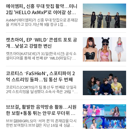
서 열린 ‘롤라팔루자 시카고’(Lollapalooza
Chicago)의 알리안츠 스테이지에 올랐다”며
에이엠피, 신흥 무대 맛집 활약…미니
“총 14곡으로 구성된 세트리스트를 선사, 데뷔 7
2집 'HELLO AxMxP'로 이어갈 상승
년 차다운 노련한 무대 매너와 파워풀한 에너지
로 현장의 분위기를 압도했다”고 밝혔다.1991
세
AxMxP(에이엠피)가 신흥 무대 맛집으로 존재감
년 시작된 ‘롤라팔루자’는 8개 스테이지, 170여
을 키워가고 있다.지난해 9월 정규 1집
팀의 아티스트와 40만 명 이상의 관객이 운집하
'AxMxP'를 발매하며 가요계에 정식 출격한
는 북미 최대 규모의 페스티벌이다.올해 ‘롤라팔
AxMxP는 데뷔 전부터 버스킹과 각종 페스티벌,
루자 시카고’에는 에스파 외에도 제니, 아이들,
공연 무대에 오르며 실전 경험을 쌓아왔다.이들
캣츠아이, EP ‘WILD’ 콘셉트 포토 공
코르티스 등 K팝 스타들이 출연진 명단에 이름
은 소속사 패밀리 콘서트를 비롯해 '뷰티풀 민트
을 올렸다.이날 에스파는
개…낯설고 강렬한 변신
라이프 2025', '2025 부산국제록페스티벌' 등 대
형 무대에 잇달아 출연해 당찬 에너지와 풋풋한
캣츠아이(KATSEYE)가 31일(한국시간) 공식 소
매력으로 음악팬들의 눈도장을 찍었다.이후
셜미디어를 통해 세 번째 EP ‘WILD(와일드)’의
AxMxP는 '카운트다운 판타지 2025-2026',
콘셉트 포토와 트랙리스트를 공개했다.‘Wild
'PEAKBOX 2025 vol.2 : 사랑·청춘·행복', '2025
heart(와일드 하트)’라는 제목이 붙은 콘셉트 포
Someday Christmas - 부산' 등 무대를 통해 안
토에는 멤버들의 본능적이고 야성적인 면모가
코르티스 ‘FaSHioN’, 스포티파이 2
정적인 실력을 입증했고, 올해 '2026 어썸뮤직
강렬하게 담겼다. 짙은 아이섀도와 푸른빛·금빛·
페스티벌', '뷰티풀 민트 라이프 2026', '2026
억 스트리밍 돌파…팀 통산 두 번째
붉은빛의 컬러 렌즈가 비현실적인 분위기를 자
아내고, 여러 원색이 불규칙하게 뒤섞인 멀티컬
코르티스(CORTIS)가 팀 통산 두 번째로 단일곡
러 헤어와 과감한 블루·블랙 립 메이크업이 낯설
2억 스트리밍을 달성했다.소속사 측은 29일 “코
고도 매혹적인 비주얼을 완성했다.스타일링 역
르티스의 데뷔 앨범 수록곡 ‘FaSHioN’이 글로
시 파격적이다. 스터드와 망사, 코르셋, 풍성한
벌 오디오·음원 스트리밍 플랫폼 스포티파이에
레이스 등 언뜻 어울리지 않을 듯한 소재와 실루
서 27일 자로 누적 재생 수 2억 회를 돌파했
브브걸, 활발한 음악방송 활동…시원
엣을 거침없이 결합했다. 멤버들은 각기 다른 개
다”고 밝혔다.곡이 발표된 지 약 10개월 만이다.
성을 살린 스타일링을 선
한 보컬+통통 튀는 안무로 무더위 사
팀의 첫 번째 2억 스트리밍 곡은 동일 음반에 수
록된 ‘GO!’다. 이 노래는 공개 약 9개월 만인 지
냥
브브걸(BBGIRLS)이 ‘서머 퀸’의 존재감을 다시
난달 26일 자에 2억 고지를 밟았다. 이는 최근 5
한번 보여줬다.브브걸은 지난 16일 새 싱글
년 내 데뷔한 보이그룹의 곡 중 최단기 2억 달성
'BODY WAVE'(바디 웨이브)를 발매하고 각종 음
이며 ‘FaSHioN’이 그 다음이다.코르티스는 평