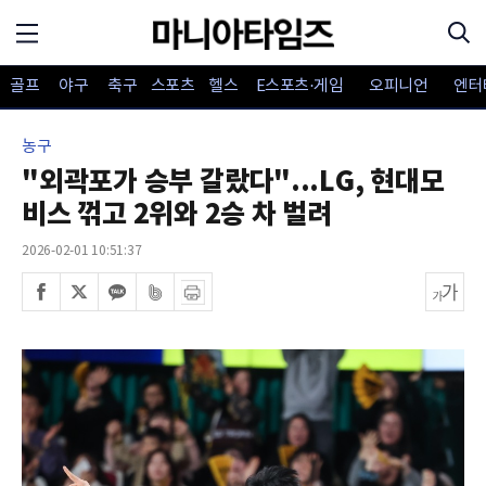
골프
야구
축구
스포츠
헬스
E스포츠·게임
오피니언
엔터
농구
"외곽포가 승부 갈랐다"...LG, 현대모
비스 꺾고 2위와 2승 차 벌려
2026-02-01 10:51:37