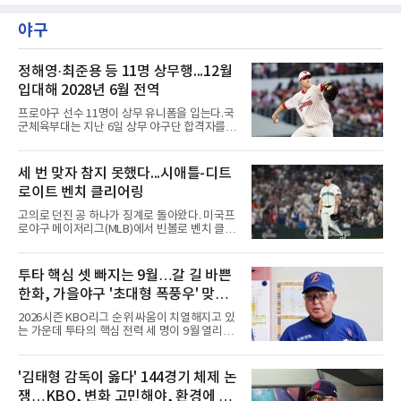
1라운드 경기가 펼쳐지고 있다.최정원이 16번
홀에서 경기하고 있다.
야구
정해영·최준용 등 11명 상무행...12월
입대해 2028년 6월 전역
프로야구 선수 11명이 상무 유니폼을 입는다.국
군체육부대는 지난 6일 상무 야구단 합격자를
확정하고 선수들에게 개별 통보했다.연합뉴스가
10개 구단에 확인한 결과, KIA 타이거즈에서는
핵심 불펜 정해영과 우완 한재승, 내야수 윤도현
세 번 맞자 참지 못했다...시애틀-디트
이 합격했다. 롯데 자이언츠는 오른손 불펜 최준
로이트 벤치 클리어링
용과 이민석, 내야수 이호준 세 명이 이름을 올
렸고, 삼성 라이온즈에서도 좌완 이승현과 외야
고의로 던진 공 하나가 징계로 돌아왔다. 미국프
수 함수호, 내야수 심재훈이 통보를 받았다.두산
로야구 메이저리그(MLB)에서 빈볼로 벤치 클리
베어스 투수 최지강과 키움 히어로즈 외야수 원
어링을 일으킨 투수와 감독이 제재를 받았다.메
성준도 상무에서 군 복무를 하게 됐다. 반면 LG
이저리그 사무국은 7일(한국시간) 시애틀 매리
트윈스와 한화 이글스, SSG 랜더스, NC 다이노
너스 불펜 투수 게이브 스파이어에게 3경기, 댄
투타 핵심 셋 빠지는 9월…갈 길 바쁜
스, kt wiz에서는 합격자가 나오지 않았다.이들
윌슨 감독에게 1경기 출장 금지 처분을 내렸다.
은 올해 12월 입대해 2028
한화, 가을야구 '초대형 폭풍우' 맞는
두 사람에게는 공개되지 않은 벌금도 부과됐다.
발단은 전날 경기였다. 미국 워싱턴주 시애틀 T
다?
2026시즌 KBO리그 순위 싸움이 치열해지고 있
모바일 파크에서 열린 디트로이트 타이거스전 8
는 가운데 투타의 핵심 전력 세 명이 9월 열리는
회초, 2사 후 등판한 스파이어가 글라이버 토레
아시안게임 차출로 동시에 이탈하게 되면서, 한
스에게 155㎞ 강속구를 던져 허벅지를 맞혔다.
화 이글스에 거센 폭풍우가 강타할 것으로 보인
앞서 시애틀 선발 브라이언 우의 공에 세 차례나
다.이번 아시안게임 한국 야구대표팀에 타선의
'김태형 감독이 옳다' 144경기 체제 논
맞았던 디트로이트 선수들은 분을 참지 못하고
중심인 거포 노시환과 문현빈이 승선한 데 이어,
그라운드로 뛰쳐나왔다.심판
쟁…KBO, 변화 고민해야, 환경에 맞
대만 야구협회의 최종 엔트리 발표를 통해 아시