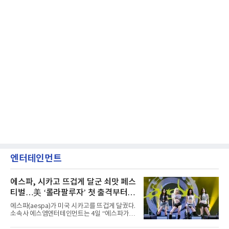
엔터테인먼트
에스파, 시카고 뜨겁게 달군 쇠맛 페스
티벌…美 ‘롤라팔루자’ 첫 출격부터
증명한 존재감
에스파(aespa)가 미국 시카고를 뜨겁게 달궜다.
소속사 에스엠엔터테인먼트는 4일 “에스파가
지난 2일(현지 시간) 미국 시카고 그랜트 파크에