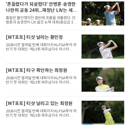
850만 달러) 1라운드에서 버디 7개와 보기 2개
'흔들렸다가 되살렸다' 안병훈·송영한
로 5언더파 65타를 쳤다. 일몰로 12명이 라운드
나란히 공동 24위...재정난 LIV는 새
를 마치지 못한 가운데 선두 보 호슬러(미국·9언
더파 61타)에 4타 뒤진 공동 11위다.의미는 페덱
투자처 찾는다
출발은 불안했지만 중반에 흐름을 되돌렸다. 안
스컵 랭킹에 있다. 지난달 스코틀랜드 오픈 우승
병훈과 송영한이 LIV 골프 뉴욕 대회(총상금 3천
으로 34위까지 올라선 그는 플레이오프 진출선
만 달러) 첫날 나란히 공동 24위에 자리했다.안
인 70위를 넘어 더 높은 곳으로 향할 발판을 놨
병훈은 7일(한국시간) 미국 뉴저지주 베드민스
다.내용은 퍼트가 살렸다. 티샷과 아이언샷 정확
터의 트럼프 내셔널 골프 클럽 베드민스터(파
[MT포토] 티샷 날리는 황민정
도가 낮아 그린을 여섯 차례 놓쳤지만, 그린 적
71)에서 열린 1라운드에서 버디 3개와 보기 4개
중 시 퍼트 수를 1.46개로 줄였
를 묶어 1오버파 72타를 쳤다. 6번 홀(파4)에서
2026시즌 열여덟 번째 대회이자 KLPGA투어 하
시작해 첫 홀부터 보기를 범하며 불안하게 출발
반기 첫 대회인 ‘제13회 제주삼다수 마스터
했으나 15번 홀(파5)과 18번 홀(파5) 버디로 분
스’(총상금 10억 원, 우승상금 1억 8천만 원)가
위기를 바꿨다. 다만 막판 3번 홀(파4)과 4번 홀
제주도 서귀포시에 위치한 테디밸리 골프앤리조
(파3)에서 연속 보기를 적으며 순위가 밀렸다.송
트(파72/6,767야드)에서 열리고 있다.6일 현재
영한도 비슷한 흐름이었다. 첫 홀인 15번 홀(파
1라운드 경기가 펼쳐지고 있다.황민정이 16번
[MT포토] 타구 확인하는 최정원
5) 더블보기에 이어 두 차례 보기로 하위권까지
홀에서 경기하고 있다.
처졌으나 후반 버디 3개를 몰
2026시즌 열여덟 번째 대회이자 KLPGA투어 하
반기 첫 대회인 ‘제13회 제주삼다수 마스터
스’(총상금 10억 원, 우승상금 1억 8천만 원)가
제주도 서귀포시에 위치한 테디밸리 골프앤리조
트(파72/6,767야드)에서 열리고 있다.6일 현재
1라운드 경기가 펼쳐지고 있다.최정원이 16번
[MT포토] 티샷 날리고 있는 최정원
홀에서 경기하고 있다.
2026시즌 열여덟 번째 대회이자 KLPGA투어 하
반기 첫 대회인 ‘제13회 제주삼다수 마스터
스’(총상금 10억 원, 우승상금 1억 8천만 원)가
제주도 서귀포시에 위치한 테디밸리 골프앤리조
트(파72/6,767야드)에서 열리고 있다.6일 현재