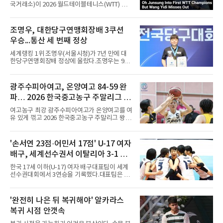
흔들었다.시점도 좋았다. 프랑스 올랭피크 리옹
국거래소)이 2026 월드테이블테니스(WTT) 챔
이적설이 도는 배준호는 시즌 첫
피언스 요코하마에서 준우승했다.오준성은 9일
일본 요코하마에서 열린 대회 마지막 날 남자 단
식 결승에서 일본의 에이스 하리모토 도모카즈
조명우, 대한당구연맹회장배 3쿠션
(5위)에게 게임 점수 1-4(11-7 7-11 4-11 8-11
우승...통산 세 번째 정상
7-11)로 졌다.결승에 오르기까지의 여정은 인상
적이었다. 그는 8강에서 세계 11위 당치우(독일)
세계랭킹 1위 조명우(서울시청)가 7년 만에 대
를 4-3, 준결승에서 24위 시노즈카 히로토(일본)
한당구연맹회장배 정상에 올랐다.조명우는 9일
를 4-1로 꺾고 생애 처음으로 챔피언스 결승에
강원 양구군 양구종합스포츠타운에서 열린
올랐다. 챔피언스는 WTT 시리즈 중 그랜드 스매
'SOOP과 함께하는 2026 대한당구연맹회장배
시, 파이널스 다음으로 권위가 높은 대회로, 복
전국당구대회' 캐롬 3쿠션 남자부 결승에서 송
광주수피아여고, 온양여고 84-59 완
식 없이 남녀 단식만 치러진다.정상의 주인공은
윤도(홍성고부설방통고)를 50-36으로 꺾었다.
하리모토였다. 그는 홈 팬 응
파… 2026 한국중고농구 주말리그 왕
유소년 시절 '조명우 키즈'로 성장한 후배와의 대
결이었다.2017년 이 대회에서 만 19세 5개월로
중왕전 2연패 순항
여고농구 최강 광주수피아여고가 온양여고를 여
국내 성인 3쿠션 최연소 우승을 기록한 그는
유 있게 꺾고 2026 한국중고농구 주말리그 왕중
2019년에 이어 통산 세 번째 우승을 거뒀다. 조
왕전 첫 승을 신고했다.지난해 대회 챔피언 광주
명우는 최근 두 대회 연속 10대 선수와 결승에서
수피아여고는 9일 전남 해남 동백체육관에서 열
만났다며 방심할 수 없다고 말했다. 공동 3위는
린 대회 여고부 예선리그 B조 첫 경기에서 온양
'손서연 23점·어민서 17점' U-17 여자
정승일(서울당구연맹), 이범열(시흥시체육회).
여고를 84-59로 완파했다.광주수피아여고는 김
여자 3쿠션 일반부에서는 허채원(서울당
배구, 세계선수권서 이탈리아 3-1 완
사랑이 24점, 김담희가 20점을 올리며 공격을
이끌었다. 두 선수는 팀 득점의 절반 이상을 합작
파...조별리그 3연승
한국 17세 이하(U-17) 여자 배구대표팀이 세계
하며 승리를 견인했다.이로써 광주수피아여고는
선수권대회에서 3연승을 기록했다.대표팀은 9
첫 경기부터 25점 차 승리를 거두며 대회 2연패
일(한국시간) 칠레 로스안데스에서 열린 2026
를 향한 순조로운 출발을 알렸다.남고부 16강전
FIVB U-17 여자 세계선수권대회 조별리그 D조
에서는 강호 용산고가 배재고를 85-52로 크게
3차전에서 이탈리아를 3-1(25-14 25-19 13-25
'완전히 나은 뒤 복귀해야' 알카라스
누르고 8강에 진출했다. 용산고는 이승민이 22
25-20)로 꺾었다. 푸에르토리코, 대만에 이은 3
점을 기록하며 공격을 주도했고
복귀 시점 안갯속
연승으로 승점 9를 쌓아 조 1위에 올랐다. 24개
팀이 6개 팀씩 4개 조로 나뉘어 조별리그를 치르