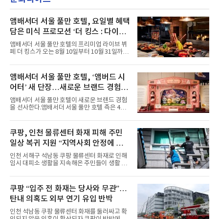
의 라이프 스타일
악방송 무대에 올라 화려한 퍼포먼스를 펼쳤다.
시원한 에너지와 안정적인 라이브, 통통 튀는 매
력을 앞세워 매 무대 색다른 볼거리를 선사했다.
앰배서더 서울 풀만 호텔, 요일별 혜택
특히 화사한 파스텔 톤의 비치웨어부터 청량한
담은 미식 프로모션 ‘더 킹스 : 다이닝
마린룩, 햇살 아래 반짝이는 물결을 연상시키는
프리빌리지즈’ 선봬
스커트, 강렬한 붉은 계열의 스타일링까지 각기
앰배서더 서울 풀만 호텔의 프리미엄 라이브 뷔
다른 매력을 선보였다. 브브걸은 다채로운 여름
페 더 킹스가 오는 8월 10일부터 10월 31일까지
패션을 완벽하게 소화하며 보
특별 프로모션 ‘더 킹스 : 다이닝 프리빌리지
즈’를 선보인다.앰배서더 서울 풀만 호텔 측은
“요일마다 다른 즐거움과 한층 깊어진 미식의 여
앰배서더 서울 풀만 호텔, ‘앰버드 시
유를 경험할 수 있도록 기획했다”고 밝혔다.먼저
어터’ 새 단장…새로운 브랜드 경험 선
월요일과 화요일에는 한 주의 문을 여는 여유로
운 식사를 테마로 다양한 혜택이 마련된다. 런치
사
앰배서더 서울 풀만 호텔이 새로운 브랜드 경험
이용 시 성인 5인 이상 사전 예약 고객에게 성인
을 선사한다.앰배서더 서울 풀만 호텔 측은 4일
1인 무료 혜택을 제공하며, 디너 이용 시에는 성
“호텔 공식 마스코트 앰버드(Ambird)의 새로운
인 2인 이상 사전 예약 고객에게 소인 1인 무료
이야기를 담은 인형 극장 콘셉트의 공간 ‘앰버드
혜택을 제공한다.수요일 런치에는 사전 예약한
시어터(Ambird Theater)’를 새롭게 선보인
쿠팡, 인천 물류센터 화재 피해 주민
유료 회원 고객을 대상으로 5% 추가 할인 또는
다”고 밝혔다.앰배서더 서울 풀만 호텔은 로비
바우처 1매 추가
일상 복귀 지원 “지역사회 안정에 총
한편에 마련된 앰버드 존을 통해 앰버드의 세계
관을 소개해왔다. 앰버드 존은 앰버드가 우주여
력”
인천 서해구 석남동 쿠팡 물류센터 화재로 인해
행 중 수집한 다양한 굿즈를 전시한 '앰버드 플래
임시 대피소 생활을 지속해온 주민들이 생활 터
닛(Ambird Planet)과 계절별 플라워 연출로 사
전으로 돌아갈 수 있는 계기가 마련됐다. 쿠팡풀
랑받아온 ‘앰버드 가든(Ambird Garden)’으로
필먼트서비스(CFS)가 지난 28일부터 화재 피해
구성되어 있다.새 단장한 앰버드 시어터는 오페
주민을 대상으로 전문 출장 청소서비스 지원에
쿠팡 “입주 전 화재는 당사와 무관”…
라 극장을 모티브로 한 데코레이션으로 구성됐
나섬으로써 본격적인 지역사회 복구 작업이 시
다. 무대 공간 및 티켓 박스
탄내 의혹도 외부 연기 유입 반박
작된 것이다.대피소 주민 중심 청소 접수, 첫날
부터 2가구 지원 완료CFS는 신현초등학교, 신
인천 석남동 쿠팡 물류센터 화재를 둘러싸고 확
현북초등학교, 신현여자중학교 등 인천 서해구