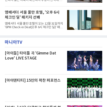
인되지 않은 의혹이 확산되자 쿠팡이 반박에 나
관내 임시 대피소 3곳에서 체류해온 화재 피해
섰다. 화재 전 센터 내부에서 탄내가 났다는 주장
주민들을 대상으로 출장 청소업체 요청 접수를
에 대해서는 외부 화재 연기 유입이라고 설명했
시작했다. 현장에서 극심한 피해를 입은 지역 주
고, 2023년 같은 물류센터에서 발생한 화재에
앰배서더 서울 풀만 호텔, '오후 6시
민들의 호응 속에 CFS는 즉시 행동에 나섰다. 지
대해서도 쿠팡 입주 전 공사 과정에서 벌어진 일
난 28일 오후 전문 청소업체와
체크인 딜' 패키지 선봬
이라며 선을 그었다.쿠팡은 21일 인천 물류센터
내부에서 불이 타는 냄새가 났다는 의혹과 관련
앰배서더 서울 풀만 호텔이 오는 12월 31일까지
해 “사실무근”이라는 입장을 밝혔다.회사 측은
'6PM Check-in Deal(오후 6시 체크인 딜)' 패키
“인근에서 지난 15일 다른 회사에서 발생한 대
지를 선보인다.이번 패키지는 오후 6시 체크인
형 화재 연기가 인입돼 즉시 방재팀이 조사한 결
으로 여유로운 저녁 시간부터 호텔 스테이를 시
과 일산화탄소가 미검출됐고, 내부 문제가 아닌
작할 수 있도록 준비됐다.앰배서더 서울 풀만 호
것으로 확인됐다”고 설명했다.이어 “정확한 화
마니아TV
텔 측은 “퇴근 후 또는 주말 도심 속에서 짧지만
재 원인은 추후 조사될
온전한 휴식을 원하는 고객들에게 특별한 경험
을 제공한다”고 밝혔다.패키지는 디럭스와 이그
제큐티브 두 가지 타입으로 구성된다. 디럭스 패
[아이들] 타이틀 곡 'Gimme Dat
키지는 객실 1박(룸 온리)으로 심플한 호캉스를
Love' LIVE STAGE
즐길 수 있으며, 이그제큐티브 패키지는 객실 1
박과 함께 클럽 앰배서더 라운지 2인 이용, 웰니
스 센터 사우나 2인 이용 혜택이 포함된다.특히
클럽 앰배서더 라운지
[아이덴티티] 15인의 꽉찬 퍼포먼스