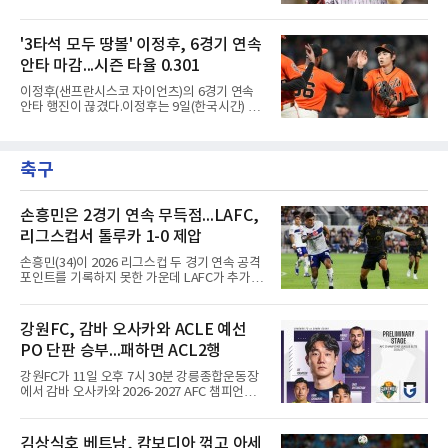
기를 예고하고 있다. 과거 팀의 핵심 자원이었던
다. 이닝 2위 크리스토페르 산체스(필라델피아
김현수가 FA 시장에서 이적했던 충격적인 선례
필리스·149⅔이닝)보다 14이닝 많다.2017년 세
가 소환되면서 벌써부터 팬들의 이목이 집중되
'3타석 모두 땅볼' 이정후, 6경기 연속
인트루이스에서 데뷔해 이듬해 마이애미로 이적
는 양상이다.다만 이번 협상은 과거 김현수 케이
한 그는 2022년 리그 최다 228⅔이닝
안타 마감...시즌 타율 0.301
스와는 판이하게 다른 환경 속에서 전개될 것으
로 보인다. 선수 측과 구단 간의 시각 차이가 팽
이정후(샌프란시스코 자이언츠)의 6경기 연속
팽히 맞서며 내부 협상 과정은 극심한 진통을 겪
안타 행진이 끊겼다.이정후는 9일(한국시간) 미
을 가능성이 크지만, 시장 외부에서 불어오는 변
국 샌프란시스코 오라클 파크에서 열린 MLB 디
수는 제한적일 것이라는 분석이 지배적이다.홍
트로이트 타이거스와의 홈경기에 2번 타자 우익
창기는 지난 2025년 불의의 무릎 부상으로 전력
수로 출전해 3타수 무안타에 그쳤다. 시즌 타율
에서 이탈하는 아픔을 겪었고, 이어진 2026시즌
축구
은 0.301로 하락했다. 1회와 4회 유격수 땅볼, 7
초중반에도 실전 감각 회복
회 2루수 땅볼로 물러났고 9회초 대수비와 교체
됐다.샌프란시스코는 팀 전체가 2안타에 묶인
데다 7회 6실점이 겹쳐 0-8로 졌다.샌디에이고
손흥민은 2경기 연속 무득점...LAFC,
파드리스 송성문은 휴스턴 애스트로스와의 홈경
리그스컵서 톨루카 1-0 제압
기에 결장했다. 샌디에이고는 3-2로 이겼다.
손흥민(34)이 2026 리그스컵 두 경기 연속 공격
포인트를 기록하지 못한 가운데 LAFC가 추가시
간 결승골로 승리했다.손흥민은 9일 낮(한국시
간) 미국 로스앤젤레스 BMO 스타디움에서 열린
멕시코 리가 MX 톨루카와의 조별리그 2차전에
강원FC, 감바 오사카와 ACLE 예선
최전방 공격수로 선발 출전했으나 슈팅 없이 후
PO 단판 승부...패하면 ACL2행
반 23분 주드 테리와 교체됐다. 북중미 월드컵
이후 MLS 4경기 연속 골을 넣었던 그는 지난 6
강원FC가 11일 오후 7시 30분 강릉종합운동장
일 치바스 과달라하라전에 이어 침묵했다.전반
에서 감바 오사카와 2026-2027 AFC 챔피언스
1분 다비드 마르티네스가 얻은 페널티킥은 비디
리그 엘리트(ACLE) 예선 플레이오프를 치른다.
오 판독으로 취소됐고, 전반 34분 드니 부앙가의
승자는 ACLE 본선에 오르고 패자는 2부 격 대회
슈팅은 골키퍼에게 막혔다. 승부는 후반 46분 제
인 AFC 챔피언스리그2(ACL2)로 향한다. 강원은
김상식호 베트남, 캄보디아 꺾고 아세
이컵 샤펠버그의 크로스가 걷혀 나오자 에디 세