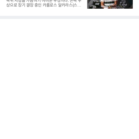
복귀 시점을 가늠하기 어려운 부상이다. 손목 부
며 각 조 상위 4개 팀이 16강에 진출한다.지난해
상으로 장기 결장 중인 카를로스 알카라스(스페
U-16 아시아선수권 우승으로 처음 이 대회에 나
인)가 올해 마지막 메이저 US오픈에 나설 수 있
선 대표팀은 3경기 연속 한 세트만 내줬다. 이날
을지 관심이 쏠린다.얀니크 신네르(이탈리아)와
도 1, 2세트를 잡은 뒤 3세트를 내줬으나 4세트
정상을 다투던 알카라스는 지난 4월 바르셀로나
종반 점수 차를 벌려 승점 3을 챙겼다.블로킹은
오픈 이후 넉 달째 남자프로테니스(ATP) 투어 경
7-16으로 밀렸지만 한국보다
기에 나서지 못하고 있다. 9일 영국 BBC 등에 따
르면 그는 손목 힘줄을 감싸는 활막에 염증이 생
기는 건초염을 앓고 있다.이 부상이 까다로운 이
유가 있다. 반복적으로 라켓을 쥐고 휘두르는 동
작 탓에 테니스 선수에게 흔한 부상이지만, 가벼
우면 몇 주 안에 낫는 반면 심하면 수술과 함께
최장 1년의 회복이 필요하다. 알카라스는 수술
은 받지 않았다. 라켓