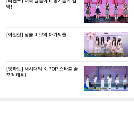
[리센느] 더욱 달콤하고 향기롭게 컴
백!
[아일릿] 상큼 미모의 아가씨들
[앳하트] 새시대의 K-POP 스타를 꿈
꾸며 데뷔!