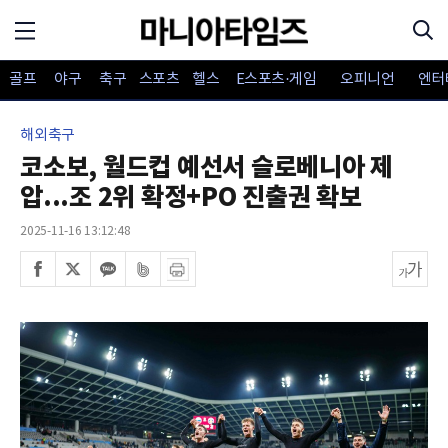
골프
야구
축구
스포츠
헬스
E스포츠·게임
오피니언
엔터
해외축구
코소보, 월드컵 예선서 슬로베니아 제
압...조 2위 확정+PO 진출권 확보
2025-11-16 13:12:48