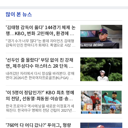
많이 본 뉴스
'김태형 감독이 옳다' 144경기 체제 논
쟁…KBO, 변화 고민해야, 환경에 맞
는 경기 수가 바람직
"경기 수가 너무 많다"는 롯데 자이언츠 김태형
감독이 던진 한마디가 화제다. 폭염으로 사상 초
유의 이틀 연속 전 경기 취소가 결정된 날, 김 감
독은 단순히 더위를 이야기하지 않았다. 우천,
폭염, 부상 등 변수가 늘어나는 현실에서 현재
'선두인 줄 몰랐다' 부담 없이 친 강채
팀당 144경기 체제가 과연 지속 가능한지 질문
연, 제주삼다수 마스터스 2R 단독 선
을 던졌다.물론 144경기가 세계적으로 특별히
많은 숫자는 아니다. 메이저리그는 팀당 162경
두
내려갔던 자리에서 다시 정상을 바라본다. 강채
기, 일본프로야구도 143~144경기를 치른다. 숫
연이 2026시즌 한국여자프로골프(KLPGA) 투어
자만 놓고 보면 KBO가 유난히 혹사 구조라고 말
하반기 첫 대회 제주삼다수 마스터스(총상금 10
하기 어렵다.하지만 중요한 것은 숫자가 아니라
억 원, 우승상금 1억8000만 원) 2라운드에서 단
환경이다. 한국의 여름은 달라지고 있다. 과거와
독 선두로 도약했다.강채연은 7일 제주도 서귀
'이 5명이 정답인가?' KBO 최초 명예
비교하기 어려울 정도로 폭염이 길어지고 강해
포의 테디밸리 골프앤리조트(파72)에서 열린 2
지고 있다. 여기에 장마, 이
의 전당, 선동열·최동원·이승엽·송진
라운드에서 버디 5개와 보기 1개를 묶어 4언더
파 68타를 쳤다. 중간합계 9언더파 135타로 전
우·김응용을 둘러싼 논쟁
한국 프로야구 역사에 남을 새로운 이정표가 세
날 공동 4위에서 선두로 올라섰다. 공동 2위 그
워진다. 한국야구 명예의 전당 건립이 2027년으
룹(8언더파 136타)과는 한 타 차다.이 대회는 그
로 다가오면서 이제 야구계의 관심은 하나의 질
에게 특별하다. 2023년 정규투어에 데뷔한 강채
문으로 향하고 있다. "누가 한국 야구 최초의 명
연은 2024년 8월 이 대회에서 공동 2위로 주목
예의 전당 헌액자가 될 것인가?"현재 가장 많이
'760억 다 어디 갔나?' 푸이그, 형량
받았으나, 지난해 상금순위 75위에 그쳐 시드순
거론되는 후보군은 선동열, 최동원, 이승엽, 송