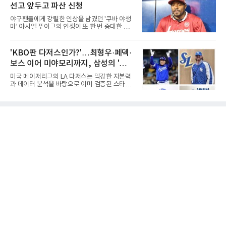
위전으로 밀렸고 본선에서도 78위에
선고 앞두고 파산 신청
진우, 그리고 김응용 감독이다. 한국 야구의 시
대별 상징성과 업적을 고려하면 충분히 설득력
야구팬들에게 강렬한 인상을 남겼던 '쿠바 야생
있는 이름들이다.선동열은 한국 야구가 배출한
마' 야시엘 푸이그의 인생이 또 한 번 중대한 갈
최고의 투수로 평가받는다. 해태 시절 통산 146
림길에 섰다. 메이저리그와 한국 프로야구에서
승과 평균자책점 1.20이라는 압도적인 기록을
거액을 벌었던 푸이그가 연방 사건 선고를 앞두
남겼고, 1980년대 후반 리그를 지배했다. 일본
고 파산보호를 신청했다.푸이그는 최근 미국 플
'KBO판 다저스인가?'…최형우·페덱·
프로야구에서도 성공하며 한국 선수의 해외 진
로리다 파산 법원에 챕터11 파산보호 신청을 냈
출 가능성을 보여준 상징적인 존
보스 이어 미야모리까지, 삼성의 '스펙
다. 챕터11은 기업이나 개인이 채권자들과 협의
를 통해 재정 구조를 재편할 수 있도록 돕는 제도
만렙' 승부수
미국 메이저리그의 LA 다저스는 막강한 자본력
다.미 매체들에 따르면 푸이그의 자산 규모는
과 데이터 분석을 바탕으로 이미 검증된 스타들
1000만~5000만 달러(약 146억~730억 원), 부
을 영입하는 대표적인 팀이다. 오타니 쇼헤이를
채는 100만~1000만 달러(약 14억~146억 원) 수
비롯해 메이저리그 정상급 선수들을 품으며 매
준으로 신고됐다. 다만 법원은 채권자 목록과 자
시즌 우승 후보로 평가받는 다저스의 행보는 늘
산 내역 등 일부 필수 자료가 빠졌다며 서류 미비
야구계의 관심을 끌었다. 가능성에 투자하기보
를 지적했다.관심이 쏠리는 이
다, 이미 무대에서 증명한 선수들을 통해 당장의
경쟁력을 끌어올린다는 점이다.최근 한국 프로
야구에서도 비슷한 방향성을 보여주는 팀이 있
다. 바로 삼성 라이온즈다. 삼성은 오프시즌 최형
우를 다시 품었다. 이는 단순한 베테랑 영입이 아
니라, 승부처에서 힘을 발휘할 수 있는 검증된
리더를 선택한 것이다.외국인 대체 투수 구성도
마찬가지다. 메이저리그