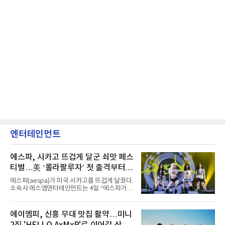
엔터테인먼트
에스파, 시카고 뜨겁게 달군 쇠맛 페스
티벌…美 ‘롤라팔루자’ 첫 출격부터
증명한 존재감
에스파(aespa)가 미국 시카고를 뜨겁게 달궜다.
소속사 에스엠엔터테인먼트는 4일 “에스파가
지난 2일(현지 시간) 미국 시카고 그랜트 파크에
서 열린 ‘롤라팔루자 시카고’(Lollapalooza
Chicago)의 알리안츠 스테이지에 올랐다”며
에이엠피, 신흥 무대 맛집 활약…미니
“총 14곡으로 구성된 세트리스트를 선사, 데뷔 7