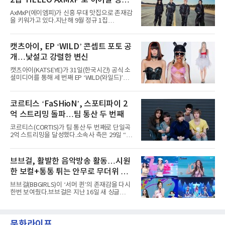
2집 'HELLO AxMxP'로 이어갈 상승
년 차다운 노련한 무대 매너와 파워풀한 에너지
로 현장의 분위기를 압도했다”고 밝혔다.1991
세
AxMxP(에이엠피)가 신흥 무대 맛집으로 존재감
년 시작된 ‘롤라팔루자’는 8개 스테이지, 170여
을 키워가고 있다.지난해 9월 정규 1집
팀의 아티스트와 40만 명 이상의 관객이 운집하
'AxMxP'를 발매하며 가요계에 정식 출격한
는 북미 최대 규모의 페스티벌이다.올해 ‘롤라팔
AxMxP는 데뷔 전부터 버스킹과 각종 페스티벌,
루자 시카고’에는 에스파 외에도 제니, 아이들,
공연 무대에 오르며 실전 경험을 쌓아왔다.이들
캣츠아이, EP ‘WILD’ 콘셉트 포토 공
코르티스 등 K팝 스타들이 출연진 명단에 이름
은 소속사 패밀리 콘서트를 비롯해 '뷰티풀 민트
을 올렸다.이날 에스파는
개…낯설고 강렬한 변신
라이프 2025', '2025 부산국제록페스티벌' 등 대
형 무대에 잇달아 출연해 당찬 에너지와 풋풋한
캣츠아이(KATSEYE)가 31일(한국시간) 공식 소
매력으로 음악팬들의 눈도장을 찍었다.이후
셜미디어를 통해 세 번째 EP ‘WILD(와일드)’의
AxMxP는 '카운트다운 판타지 2025-2026',
콘셉트 포토와 트랙리스트를 공개했다.‘Wild
'PEAKBOX 2025 vol.2 : 사랑·청춘·행복', '2025
heart(와일드 하트)’라는 제목이 붙은 콘셉트 포
Someday Christmas - 부산' 등 무대를 통해 안
토에는 멤버들의 본능적이고 야성적인 면모가
코르티스 ‘FaSHioN’, 스포티파이 2
정적인 실력을 입증했고, 올해 '2026 어썸뮤직
강렬하게 담겼다. 짙은 아이섀도와 푸른빛·금빛·
페스티벌', '뷰티풀 민트 라이프 2026', '2026
억 스트리밍 돌파…팀 통산 두 번째
붉은빛의 컬러 렌즈가 비현실적인 분위기를 자
아내고, 여러 원색이 불규칙하게 뒤섞인 멀티컬
코르티스(CORTIS)가 팀 통산 두 번째로 단일곡
러 헤어와 과감한 블루·블랙 립 메이크업이 낯설
2억 스트리밍을 달성했다.소속사 측은 29일 “코
고도 매혹적인 비주얼을 완성했다.스타일링 역
르티스의 데뷔 앨범 수록곡 ‘FaSHioN’이 글로
시 파격적이다. 스터드와 망사, 코르셋, 풍성한
벌 오디오·음원 스트리밍 플랫폼 스포티파이에
레이스 등 언뜻 어울리지 않을 듯한 소재와 실루
서 27일 자로 누적 재생 수 2억 회를 돌파했
브브걸, 활발한 음악방송 활동…시원
엣을 거침없이 결합했다. 멤버들은 각기 다른 개
다”고 밝혔다.곡이 발표된 지 약 10개월 만이다.
성을 살린 스타일링을 선
한 보컬+통통 튀는 안무로 무더위 사
팀의 첫 번째 2억 스트리밍 곡은 동일 음반에 수
록된 ‘GO!’다. 이 노래는 공개 약 9개월 만인 지
냥
브브걸(BBGIRLS)이 ‘서머 퀸’의 존재감을 다시
난달 26일 자에 2억 고지를 밟았다. 이는 최근 5
한번 보여줬다.브브걸은 지난 16일 새 싱글
년 내 데뷔한 보이그룹의 곡 중 최단기 2억 달성
'BODY WAVE'(바디 웨이브)를 발매하고 각종 음
이며 ‘FaSHioN’이 그 다음이다.코르티스는 평
악방송에 출연했다.브브걸은 컴백 이후 Mnet
소 관심이 많은 ‘패션’을 소재로 곡을 공동 창작
'엠카운트다운'을 시작으로 KBS2 '뮤직뱅크',
했다. “내 티, 5 bucks 바지는, 만원” 등 멤버들
문화라이프
MBC '쇼! 음악중심', SBS '인기가요' 등 주요 음