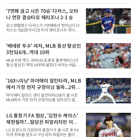
'7연패 끊고 시즌 70승' 다저스, 오타
니 연장 결승타로 애리조나 2-1 승
로스앤젤레스 다저스가 7연패에서 벗어났다.다
저스는 9일(한국시간) 미국 애리조나주 피닉스
체이스필드에서 열린 2026 MLB 애리조나 다이
아몬드백스전에서 2-1로 이겼다. 8회 카일 터커
의 솔로 홈런으로 앞섰으나 9회말 마무리 에드
'베테랑 투수' 셔저, MLB 통산 탈삼진
윈 디아스가 헤랄도 페르도모와 코빈 캐럴에게
3천516개...역대 10위
연속 3루타를 맞고 동점을 허용했다.수술과 재
활을 마치고 지난달 30일 복귀한 디아스는 전날
MLB 우완 맥스 셔저(42·토론토 블루제이스)가
끝내기 역전 홈런에 이어 이틀 연속 무너졌다. 다
통산 탈삼진 역대 10위에 올랐다.셔저는 9일(한
만 무사 3루를 실점 없이 넘겨 경기는 연장으로
국시간) 미국 필라델피아 시티즌스뱅크파크에
이어졌고, 다저스는 10회초 오타니 쇼헤이의 내
서 열린 필라델피아 필리스와의 원정 경기에 선
야 안타로 결승점을 뽑았다. 10회말에는 잭 드레
발 등판해 5⅓이닝 4탈삼진을 기록, 통산 3천
'163⅔이닝' 마이애미 알칸타라, MLB
이어가 1사 1, 3루에서 병살타를 유도했다.시즌
516개를 쌓아 월터 존슨(3천515개)을 1개 차로
70승 47패가 된 다저스는 지구
에서 가장 먼저 규정이닝 돌파...2위와
제쳤다.이 부문 1위는 놀런 라이언(5천714개)이
며 랜디 존슨(4천875개), 로저 클레먼스(4천672
14이닝 차
마이애미 말린스 샌디 알칸타라(30)가 올 시즌
개), 스티브 칼턴(4천136개)이 뒤를 잇는다.현역
MLB에서 가장 먼저 규정이닝을 넘어섰다.알칸
중에서는 올 시즌 후 은퇴하는 통산 8위 저스틴
타라는 9일(한국시간) 미국 마이애미 론디포파
벌랜더(디트로이트 타이거스·266승·3천554탈
크에서 열린 로스앤젤레스 에인절스전에 선발
삼진)에 이어 222승의 셔저가 다승과 탈삼진 모
등판해 7이닝 3피안타 무실점을 기록, 7-0 승리
LG 홍창기 FA 협상, '김현수 케이스'
두 2위다. 올해 토론토와 1년 300만 달러에 재계
를 이끌며 시즌 13승(6패)을 올렸다. 평균자책점
약한 그는 9위 게일로드 페리(3
재현될까?...밀당은 피말리지만 이적
은 3.52로 떨어졌고, 3회를 마쳤을 때 통산 1천
226이닝을 기록해 리키 놀라스코의 구단 최다
가능성은 낮아
LG 트윈스의 간판타자 홍창기가 올 시즌 후 FA
이닝(1천225⅔이닝)을 경신했다.시즌 소화 이닝
자격 취득을 앞두고 구단과의 피말리는 줄다리
은 163⅔이닝으로 규정이닝 162이닝을 통과했