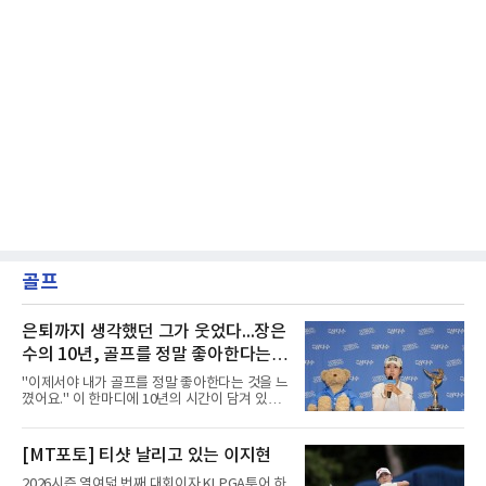
골프
은퇴까지 생각했던 그가 웃었다...장은
수의 10년, 골프를 정말 좋아한다는
걸 느꼈다
"이제서야 내가 골프를 정말 좋아한다는 것을 느
꼈어요." 이 한마디에 10년의 시간이 담겨 있었
다. 2017년 한국여자프로골프(KLPGA) 투어 신
인왕 장은수가 9일 끝난 제주삼다수 마스터스에
서 정상에 올랐다.출발은 화려했다. 상비군과 국
[MT포토] 티샷 날리고 있는 이지현
가대표를 거쳐 투어에 입성한 장은수는 데뷔 첫
해 우승은 없었지만 생애 한 번뿐인 신인상을 받
2026시즌 열여덟 번째 대회이자 KLPGA투어 하