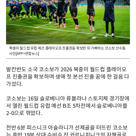
북중미 월드컵 유럽 예선 플레이오프 진출권을 확보한 뒤 기뻐하는 코소보 선수들.
사진[AFP=연합뉴스]
발칸반도 소국 코소보가 2026 북중미 월드컵 플레이오
프 진출권을 확보하며 생애 첫 본선 진출 꿈에 한 걸음 다
가섰다.
코소보는 16일 슬로베니아 류블랴나 스토지체 경기장에
서 열린 월드컵 유럽 예선 B조 5차전에서 슬로베니아를
2-0으로 꺾었다.
전반 6분 피스니크 아슬라니가 선제골을 터뜨린 코소보
는 후반 19분 상대 수비수 잔 카르니치니크의 자책골로