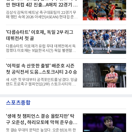
2024시즌 K리그1 준우승 자격으로 나선 지난 시
구라가 페널티아크 왼쪽에서 오
안 현대컵 4강 진출...A매치 22경기 무
즌 ACLE에서 창단 첫 아시아 무대를 경험하며
16강에 진출했고, 2025시즌 리그 5위로 이번 출
패 질주
김상식 감독의 베트남 축구대표팀이 22경기 무
전권을 얻었다.감바 오사카는 2025-2026시즌
패 행진 속에 2026 아세안(ASEAN) 현대컵 준결
ACL2 결승에서 크리스티아누 호날두의 소속팀
승에 올랐다.베트남은 7일(한국시간) 하노이 미
알나스르를 2-0으로 꺾은 우승팀이다. 지난 7일
딘 국립경기장에서 열린 캄보디아와의 조별리그
J리그 개막전에서 우라와 레즈를 4-3으로 이겨
A조 4차전에서 응우옌 딘 박의 2골과 상대 자책
'다름슈타트' 이호재, 독일 2부 리그
기세도 좋다.최근 리그 2연패로 상승세가 끊긴
골을 묶어 3-1로 이겼다. 3승 1무 승점 10으로
강원은 이번 승리로 반등을 노린다. 김대
데뷔전서 첫 골
싱가포르(승점 8)를 제치고 조 1위를 차지했고,
A매치 연속 무패는 22경기(19승 3무)로 늘렸다.
다름슈타트 이호재가 유럽 무대 데뷔전에서 득
종전 자국 기록은 18경기였다.2년마다 열리는
점했다.이호재는 9일(한국시간) 독일 뵐렌팔토
현대컵은 '동남아의 월드컵'으로 불리며, 스즈키
어 경기장에서 열린 홀슈타인 킬과의 2026-
컵·미쓰비시컵을 거쳐 30주년을 맞아 타이틀 스
2027시즌 2.분데스리가(2부) 개막전에서 0-2로
폰서가 바뀌었다. 2024년 우승팀 베트남은 2연
뒤진 후반 추격골을 넣었다. 후반 15분 핀 라켄
'이적설 속 산뜻한 출발' 배준호 시즌
패와 통산 4번째 우승을 노린다.준결승 상대 말
마허와 교체 투입된 그는 후반 31분 페널티지역
레이시아는 8일 필리핀을 1-0
첫 공식전서 도움...스토크시티 2-0 승
오른쪽에서 카이 클레피시의 패스를 받아 오른
발 슈팅으로 마무리했다.다름슈타트는 후반 41
새 시즌 첫 무대부터 공격포인트를 남겼다. 잉글
분 알렉산다르 부코티치의 동점골로 승점 1을
랜드 프로축구 챔피언십(2부) 스토크시티의 배
챙겼다. 홀슈타인 킬은 전반 8분 기예르모 발지,
준호가 시즌 첫 공식전에서 도움을 올렸다.배준
전반 42분 필 하레스의 골로 앞섰으나 2-2 무승
호는 9일(한국시간) 영국 스토크온트렌트의 베
부에 그쳤다.2000년생 이호재는 191㎝ 신장을
트365 스타디움에서 열린 올덤 애슬레틱(4부)과
활용한 제공권과 문전 슈팅이 강점인 정통 스트
스포츠종합
의 2026-2027시즌 잉글랜드 풋볼리그컵(EFL
라이커로, K리그1 포항 스틸러스에서
컵) 1라운드에서 팀의 2-0 승리에 쐐기를 박는
골을 도왔다.투입 직후 결정적인 장면을 만들었
다. 1-0으로 앞서던 후반 21분 그라운드를 밟은
'생애 첫 챔피언스 결승 올랐지만' 탁
그는 후반 37분 상대 수비 라인 사이를 찌르는
구 오준성, 하리모토에 막혀 준우승...
전진 패스를 건넸고, 이를 받은 로베르트 보제니
한국 최고 성적
크가 단독 드리블 끝에 오른발 슈팅으로 골망을
첫 결승 무대의 문턱은 높았다. 오준성(31위·한