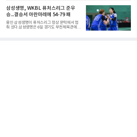
해남 우슬체육관에서 열린 대회 남고부 예선리
는 표현을 많이 쓰지만, ‘置数(ちすう, 치스
그 H조 1차전에서 부산중앙고를 98-76으로 제
삼성생명, WKBL 퓨처스리그 준우
우)’라는 용례도 문헌에서 확인된다. 다만 현대
압했다. 박지오가 26점, 김호원이 22점, 정우진
일본
승...결승서 아란마레에 54-79 패
이 19점을 올리는 등 삼각편대의 고른 활약이 승
리를 이끌었다.경복고는 경기 초반부터 박지오
용인 삼성생명이 퓨처스리그 정상 문턱에서 멈
와 김호원의 내·외곽포가 고르게 터지며 주도권
춰 섰다.삼성생명은 6일 경기도 부천체육관에서
을 잡았다. 전반을 40-34로 앞선 경복고는 후반
열린 2026 티켓링크 WKBL 퓨처스리그 결승에
들어 높은 야투 성공률을 앞세워 점수 차를 더욱
서 일본여자프로농구 2부 리그 아란마레에 54-
벌렸고, 결국 22점 차 완승으로 경기를 마무리했
79로 졌다. 이다연이 14점을 넣었으나 20점 9리
다.B조에서는 용산고가 안양고를 98-71로 꺾고
바운드를 기록한 바이 쿰바 디야산을 앞세운 상
대회 2연승을 달렸다.한편 남중
대를 넘지 못했다.이번 대회에 처음 출전한 아란
마레는 조별리그부터 결승까지 6전 전승을 거뒀
고, 디야산이 최우수선수(MVP)로 뽑혔다.