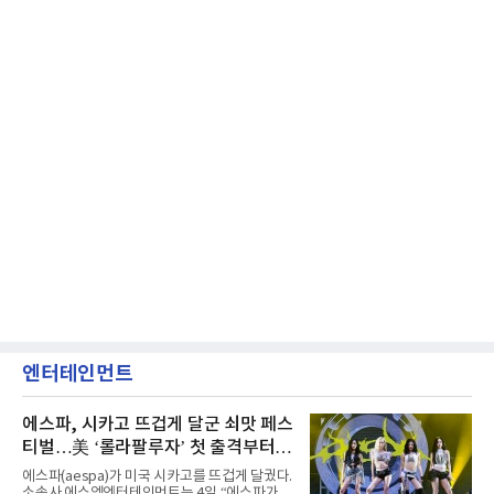
엔터테인먼트
에스파, 시카고 뜨겁게 달군 쇠맛 페스
티벌…美 ‘롤라팔루자’ 첫 출격부터
증명한 존재감
에스파(aespa)가 미국 시카고를 뜨겁게 달궜다.
소속사 에스엠엔터테인먼트는 4일 “에스파가