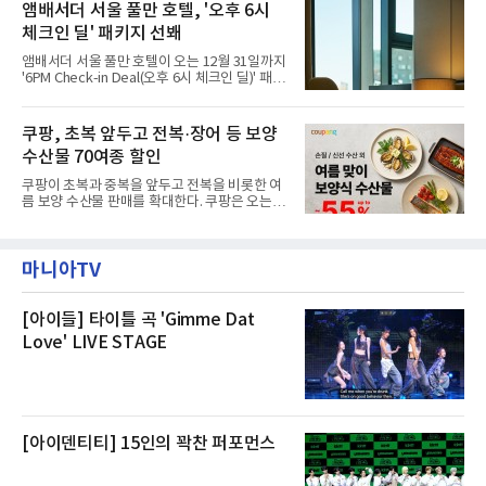
고, 2023년 같은 물류센터에서 발생한 화재에
앰배서더 서울 풀만 호텔, '오후 6시
민들의 호응 속에 CFS는 즉시 행동에 나섰다. 지
대해서도 쿠팡 입주 전 공사 과정에서 벌어진 일
난 28일 오후 전문 청소업체와
체크인 딜' 패키지 선봬
이라며 선을 그었다.쿠팡은 21일 인천 물류센터
내부에서 불이 타는 냄새가 났다는 의혹과 관련
앰배서더 서울 풀만 호텔이 오는 12월 31일까지
해 “사실무근”이라는 입장을 밝혔다.회사 측은
'6PM Check-in Deal(오후 6시 체크인 딜)' 패키
“인근에서 지난 15일 다른 회사에서 발생한 대
지를 선보인다.이번 패키지는 오후 6시 체크인
형 화재 연기가 인입돼 즉시 방재팀이 조사한 결
으로 여유로운 저녁 시간부터 호텔 스테이를 시
과 일산화탄소가 미검출됐고, 내부 문제가 아닌
작할 수 있도록 준비됐다.앰배서더 서울 풀만 호
쿠팡, 초복 앞두고 전복·장어 등 보양
것으로 확인됐다”고 설명했다.이어 “정확한 화
텔 측은 “퇴근 후 또는 주말 도심 속에서 짧지만
재 원인은 추후 조사될
수산물 70여종 할인
온전한 휴식을 원하는 고객들에게 특별한 경험
을 제공한다”고 밝혔다.패키지는 디럭스와 이그
쿠팡이 초복과 중복을 앞두고 전복을 비롯한 여
제큐티브 두 가지 타입으로 구성된다. 디럭스 패
름 보양 수산물 판매를 확대한다. 쿠팡은 오는
키지는 객실 1박(룸 온리)으로 심플한 호캉스를
20일까지 전복, 문어, 낙지, 장어 등 70여종의 수
즐길 수 있으며, 이그제큐티브 패키지는 객실 1
산물을 할인 판매한다고 8일 밝혔다.이번 행사
박과 함께 클럽 앰배서더 라운지 2인 이용, 웰니
에는 국내산 활전복과 문어, 낙지, 장어, 생물새
스 센터 사우나 2인 이용 혜택이 포함된다.특히
마니아TV
우 등이 포함됐다. 쿠팡은 올해 큰 크기의 전복
클럽 앰배서더 라운지
생산량이 늘어난 점을 반영해 주요 산지 상품을
로켓프레시 새벽배송으로 선보인다고 설명했다.
전복은 산지에서 채취한 뒤 전국으로 직송되는
[아이들] 타이틀 곡 'Gimme Dat
방식으로 운영된다. 신선도가 중요한 상품인 만
Love' LIVE STAGE
큼 이르면 다음 날 오전 배송이 가능하도록 물류
망을 활용하고 있다.쿠팡의 전복 매입량도 늘고
있다. 쿠팡에 따르면 전복 매입량은 2020년 30
톤 미만에서 2022년 140톤
[아이덴티티] 15인의 꽉찬 퍼포먼스