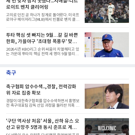
세 번 맞자 참지 못했다...시애틀-디트
다. 지난 4일 부상자명단(IL)에서 해제돼 복귀했
이 합격했다. 롯데 자이언츠는 오른손 불펜 최준
지만 주전 경쟁에서 밀려난
로이트 벤치 클리어링
용과 이민석, 내야수 이호준 세 명이 이름을 올
렸고, 삼성 라이온즈에서도 좌완 이승현과 외야
고의로 던진 공 하나가 징계로 돌아왔다. 미국프
수 함수호, 내야수 심재훈이 통보를 받았다.두산
로야구 메이저리그(MLB)에서 빈볼로 벤치 클리
베어스 투수 최지강과 키움 히어로즈 외야수 원
어링을 일으킨 투수와 감독이 제재를 받았다.메
성준도 상무에서 군 복무를 하게 됐다. 반면 LG
이저리그 사무국은 7일(한국시간) 시애틀 매리
트윈스와 한화 이글스, SSG 랜더스, NC 다이노
너스 불펜 투수 게이브 스파이어에게 3경기, 댄
투타 핵심 셋 빠지는 9월…갈 길 바쁜
스, kt wiz에서는 합격자가 나오지 않았다.이들
윌슨 감독에게 1경기 출장 금지 처분을 내렸다.
은 올해 12월 입대해 2028
한화, 가을야구 '초대형 폭풍우' 맞는
두 사람에게는 공개되지 않은 벌금도 부과됐다.
발단은 전날 경기였다. 미국 워싱턴주 시애틀 T
다?
2026시즌 KBO리그 순위 싸움이 치열해지고 있
모바일 파크에서 열린 디트로이트 타이거스전 8
는 가운데 투타의 핵심 전력 세 명이 9월 열리는
회초, 2사 후 등판한 스파이어가 글라이버 토레
아시안게임 차출로 동시에 이탈하게 되면서, 한
스에게 155㎞ 강속구를 던져 허벅지를 맞혔다.
화 이글스에 거센 폭풍우가 강타할 것으로 보인
앞서 시애틀 선발 브라이언 우의 공에 세 차례나
다.이번 아시안게임 한국 야구대표팀에 타선의
맞았던 디트로이트 선수들은 분을 참지 못하고
축구
중심인 거포 노시환과 문현빈이 승선한 데 이어,
그라운드로 뛰쳐나왔다.심판
대만 야구협회의 최종 엔트리 발표를 통해 아시
아 쿼터 최고의 히트작이자 선발진의 중추인 좌
완 에이스 왕옌청까지 차출이 확정되었다. 팀 공
축구협회 압수수색..,경찰, 전력강화
격의 핵과 마운드의 핵심 자원들이 단 한꺼번에
위 자료 집중 확보
이탈하는 초유의 사태가 벌어진 것이다.문제는
이들의 공백이 발생하는 시점이다. 9월은 정규
경찰이 대한축구협회를 압수수색하면서 홍명보
리그의 최종 순위와 포스트시즌 진출 팀이 판가
전 축구대표팀 감독 선임 과정을 둘러싼 의혹 규
름 나는 가장 잔인하고도 중
명에 속도가 붙었다.월드컵 조별리그 탈락 이후
비판이 홍 전 감독에게 집중됐지만 경찰의 시선
은 다른 곳을 향한다. 성적 부진과 별개로 선임
'구단 역사상 처음' 서울, 산하 유스 오
과정에 부당함이 있었는지가 수사의 본류다.7일
산고 유망주 5명과 동시 준프로 계
연합뉴스 취재를 종합하면 서울경찰청 광역수사
단 금융범죄수사대는 전날 축구협회 사무실 등
약...ACL2 겨냥