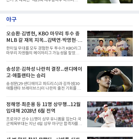
반기 첫 대회인 ‘제13회 제주삼다수 마스터
스’(총상금 10억 원, 우승상금 1억 8천만 원)가
제주도 서귀포시에 위치한 테디밸리 골프앤리조
트(파72/6,767야드)에서 열리고 있다.7일 현재
야구
2라운드 경기가 펼쳐지고 있다.김시현(NH투자
증권)이 10번 홀에서 경기하고 있다.
오승환·김병현, KBO 마무리 투수 중
MLB 갈 재목 지목...김택연·박영현·조
병현
한미일 무대를 모두 경험한 두 투수가 KBO리그
마무리 자원들의 메이저리그 가능성을 짚었다.
오승환은 7일 서울 용산구 코레아노스 키친 녹
사평점에서 열린 'MLB 브렉퍼스트 클럽 시즌2'
미디어데이에서 김택연(두산 베어스)과 박영현
송성문·김하성 나란히 결장...샌디에이
(kt wiz), 조병현(SSG 랜더스)을 지목했다. 그는
고·애틀랜타는 승리
KBO리그에 구속과 신체 능력이 좋은 선수가 많
다며 세 이름을 꺼냈다.다만 조건을 달았다. 오승
송성문(29·샌디에이고 파드리스)과 김하성(30·
환은 이들이 경기 운영 능력과 경험을 더 쌓으면
애틀랜타 브레이브스)이 나란히 출전 기회를 잡
메이저리그 진출이 가능하다면서도, 지금보다
지 못했다.송성문은 7일(한국시간) 미국 피닉스
한두 단계 성장해야 성공할 수 있다고 강조했다.
체이스필드에서 열린 애리조나 다이아몬드백스
김병현도 같은 방향을 짚었다. 그는 김택연과 박
와의 원정 경기에서 벤치를 지켰다. 전날 교체로
정해영·최준용 등 11명 상무행...12월
영현을 꼽으며 한국에서는 최고 대우를 받지만
나서 1볼넷 1득점을 기록했으나 이날은 끝내 더
미국은 다르다고 조언했다.
입대해 2028년 6월 전역
그아웃을 벗어나지 못했다. 시즌 성적은 55경기
타율 0.208(106타수 22안타), 1홈런, 15타점이
프로야구 선수 11명이 상무 유니폼을 입는다.국
다. 팀은 애리조나를 5-1로 꺾고 서부지구 2위와
군체육부대는 지난 6일 상무 야구단 합격자를
1경기 차로 좁혔다.김하성의 상황은 더 어렵다.
확정하고 선수들에게 개별 통보했다.연합뉴스가
애틀랜타 트루이스트 파크에서 열린 마이애미
10개 구단에 확인한 결과, KIA 타이거즈에서는
말린스전에 나서지 못하며 3경기 연속 결장했
핵심 불펜 정해영과 우완 한재승, 내야수 윤도현