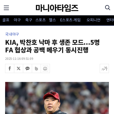
골프
야구
축구
스포츠
헬스
E스포츠·게임
오피니언
엔터
국내야구
KIA, 박찬호 낙마 후 생존 모드...5명
FA 협상과 공백 메우기 동시진행
2025-11-16 09:51:09