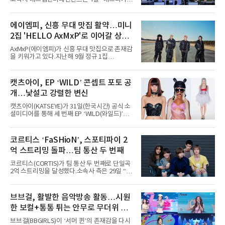
지난 2일(현지 시간) 미국 시카고 그랜트 파크에
서 열린 ‘롤라팔루자 시카고’(Lollapalooza
Chicago)의 알리안츠 스테이지에 올랐다”며
에이엠피, 신흥 무대 맛집 활약…미니
“총 14곡으로 구성된 세트리스트를 선사, 데뷔 7
2집 'HELLO AxMxP'로 이어갈 상승
년 차다운 노련한 무대 매너와 파워풀한 에너지
로 현장의 분위기를 압도했다”고 밝혔다.1991
세
AxMxP(에이엠피)가 신흥 무대 맛집으로 존재감
년 시작된 ‘롤라팔루자’는 8개 스테이지, 170여
을 키워가고 있다.지난해 9월 정규 1집
팀의 아티스트와 40만 명 이상의 관객이 운집하
'AxMxP'를 발매하며 가요계에 정식 출격한
는 북미 최대 규모의 페스티벌이다.올해 ‘롤라팔
AxMxP는 데뷔 전부터 버스킹과 각종 페스티벌,
루자 시카고’에는 에스파 외에도 제니, 아이들,
공연 무대에 오르며 실전 경험을 쌓아왔다.이들
캣츠아이, EP ‘WILD’ 콘셉트 포토 공
코르티스 등 K팝 스타들이 출연진 명단에 이름
은 소속사 패밀리 콘서트를 비롯해 '뷰티풀 민트
을 올렸다.이날 에스파는
개…낯설고 강렬한 변신
라이프 2025', '2025 부산국제록페스티벌' 등 대
형 무대에 잇달아 출연해 당찬 에너지와 풋풋한
캣츠아이(KATSEYE)가 31일(한국시간) 공식 소
매력으로 음악팬들의 눈도장을 찍었다.이후
셜미디어를 통해 세 번째 EP ‘WILD(와일드)’의
AxMxP는 '카운트다운 판타지 2025-2026',
콘셉트 포토와 트랙리스트를 공개했다.‘Wild
'PEAKBOX 2025 vol.2 : 사랑·청춘·행복', '2025
heart(와일드 하트)’라는 제목이 붙은 콘셉트 포
Someday Christmas - 부산' 등 무대를 통해 안
토에는 멤버들의 본능적이고 야성적인 면모가
코르티스 ‘FaSHioN’, 스포티파이 2
정적인 실력을 입증했고, 올해 '2026 어썸뮤직
강렬하게 담겼다. 짙은 아이섀도와 푸른빛·금빛·
페스티벌', '뷰티풀 민트 라이프 2026', '2026
억 스트리밍 돌파…팀 통산 두 번째
붉은빛의 컬러 렌즈가 비현실적인 분위기를 자
아내고, 여러 원색이 불규칙하게 뒤섞인 멀티컬
코르티스(CORTIS)가 팀 통산 두 번째로 단일곡
러 헤어와 과감한 블루·블랙 립 메이크업이 낯설
2억 스트리밍을 달성했다.소속사 측은 29일 “코
고도 매혹적인 비주얼을 완성했다.스타일링 역
르티스의 데뷔 앨범 수록곡 ‘FaSHioN’이 글로
시 파격적이다. 스터드와 망사, 코르셋, 풍성한
벌 오디오·음원 스트리밍 플랫폼 스포티파이에
레이스 등 언뜻 어울리지 않을 듯한 소재와 실루
서 27일 자로 누적 재생 수 2억 회를 돌파했
브브걸, 활발한 음악방송 활동…시원
엣을 거침없이 결합했다. 멤버들은 각기 다른 개
다”고 밝혔다.곡이 발표된 지 약 10개월 만이다.
성을 살린 스타일링을 선
한 보컬+통통 튀는 안무로 무더위 사
팀의 첫 번째 2억 스트리밍 곡은 동일 음반에 수
록된 ‘GO!’다. 이 노래는 공개 약 9개월 만인 지
냥
브브걸(BBGIRLS)이 ‘서머 퀸’의 존재감을 다시
난달 26일 자에 2억 고지를 밟았다. 이는 최근 5