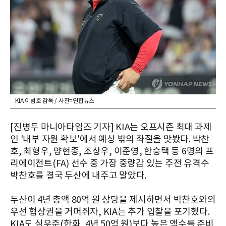
KIA 이범호 감독 / 사진=연합뉴스
[진병두 마니아타임즈 기자] KIA는 오프시즌 최대 과제
인 '내부 자원 확보'에서 예상 밖의 좌절을 맛봤다. 박찬
호, 최형우, 양현종, 조상우, 이준영, 한승택 등 6명의 프
리에이전트(FA) 선수 중 가장 중량감 있는 주전 유격수
박찬호를 결국 두산에 내주고 말았다.
두산이 4년 총액 80억 원 상당을 제시하면서 박찬호와의
우선 협상권을 거머쥐자, KIA는 추가 입찰을 포기했다.
KIA도 심우준(한화, 4년 50억 원)보다 높은 액수를 준비