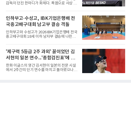
도권을 완전히 장악했다. 강한 서브와 탄탄한 수
감독이 던진 한마디가 화제다. 폭염으로 사상 초
비를 앞세워 내리 세 세트를 따내며 짜릿한 역전
유의 이틀 연속 전 경기 취소가 결정된 날, 김 감
승을 완성했다.이번 우승은 더욱 의미가 컸다. 중
독은 단순히 더위를 이야기하지 않았다. 우천,
앙여고는 올해 3월 춘계연맹전과 5월 종별선수
폭염, 부상 등 변수가 늘어나는 현실에서 현재
인하부고·수성고, IBK기업은행배 전
권대회 결승에서 모두 선명여고에 패해 준우승
팀당 144경기 체제가 과연 지속 가능한지 질문
에 머물렀다. 그러나 세 번째
국중고배구대회 남고부 결승 격돌
을 던졌다.물론 144경기가 세계적으로 특별히
많은 숫자는 아니다. 메이저리그는 팀당 162경
인하부고와 수성고가 2026 IBK기업은행배 전국
기, 일본프로야구도 143~144경기를 치른다. 숫
중고배구대회 18세 이하 남자부 결승에 나란히
자만 놓고 보면 KBO가 유난히 혹사 구조라고 말
진출하며 우승을 놓고 맞대결을 펼치게 됐다.인
하기 어렵다.하지만 중요한 것은 숫자가 아니라
하부고는 5일 충북 제천실내체육관에서 열린 대
환경이다. 한국의 여름은 달라지고 있다. 과거와
회 남자 18세 이하부 준결승에서 남성고를 세트
'제구력 5등급 2주 과외' 꼴이었던 김
비교하기 어려울 정도로 폭염이 길어지고 강해
스코어 3-1(25-17, 17-25, 25-21, 25-17)로 꺾
지고 있다. 여기에 장마, 이
서현의 일본 연수...'종합검진표'에 불
고 결승행 티켓을 따냈다. 인하부고는 높은 공격
성공률을 앞세워 경기 주도권을 잡으며 승리를
과
한화 이글스의 영건 김서현이 일본의 전문 시설
거뒀다.수성고도 준결승에서 속초고를 상대로
에서 2주간의 단기 연수를 마치고 돌아왔으나,
안정된 조직력을 바탕으로 3-1(25-23, 25-16,
실전 마운드에서 여전히 극심한 제구 난조를 노
22-25, 25-19) 승리를 거두며 결승에 합류했다.
출하며 야구 팬들과 전문가들 사이에 씁쓸한 뒷
치열한 승부 속에서도 공수 균형을 유지한 수성
맛을 남기고 있다.출국 당시만 해도 선수의 고질
고는 인하부고와 우승을 다툴 기회를 잡았다.여
적인 제구 문제를 해결할 특효약이 될 것처럼 포
자 18세 이하부에서는 중앙여고
장되었던 이번 연수는, 뚜껑을 열어보니 '제구력
5등급에게 2주짜리 족집게 과외를 붙여 1등급을
기대한 꼴'이었다는 냉정한 평가를 피하기 어렵
게 됐다.야구에서 투수의 제구력은 오랜 시간 투
구폼을 반복하며 몸에 새겨진 일종의 근육 기억
과 밸런스의 산물이다. 릴리스 포인트의 미세한
오차나 하체 활용의 불균형은 수백, 수천 번의
교정 훈련과 실전 피드