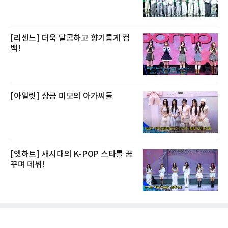
[리센느] 더욱 달콤하고 향기롭게 컴
백!
[아일릿] 상큼 미모의 아가씨들
[앳하트] 새시대의 K-POP 스타를 꿈
꾸며 데뷔!