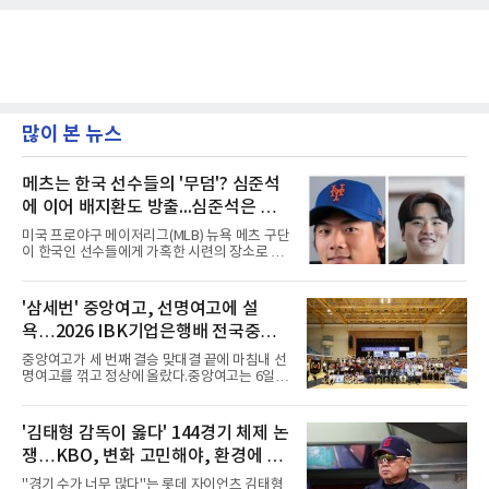
많이 본 뉴스
메츠는 한국 선수들의 '무덤'? 심준석
에 이어 배지환도 방출...심준석은 이
미 귀국, 배지환은 미국 잔류할 듯
미국 프로야구 메이저리그(MLB) 뉴욕 메츠 구단
이 한국인 선수들에게 가혹한 시련의 장소로 전
락하고 있다. 한때 한국 야구의 미래를 이끌어갈
대형 유망주로 기대를 모았던 투수 심준석에 이
어, 빅리그 경력을 지닌 내외야수 배지환까지 연
'삼세번' 중앙여고, 선명여고에 설
달아 뉴욕 메츠 산하 마이너리그에서 방출 통보
욕…2026 IBK기업은행배 전국중고
를 받는 아픔을 겪었다. 두 선수의 동반 이탈은
메츠 구단이 유독 한국 선수들에게 '기회의 땅'이
배구대회 우승
중앙여고가 세 번째 결승 맞대결 끝에 마침내 선
아닌 '무덤'처럼 작용하고 있음을 방증하고 있다.
명여고를 꺾고 정상에 올랐다.중앙여고는 6일
고교 시절 시속 160km에 달하는 강속구로 큰 스
충북 제천실내체육관에서 열린 2026 IBK기업은
포트라이트를 받았던 심준석은 루키리그에서 메
행배 전국중고배구대회 18세 이하 여자부 결승
츠 구단으로부터 방출 조치됐다. 피츠버그 파이
에서 선명여고를 세트스코어 3-1(13-25, 25-14,
'김태형 감독이 옳다' 144경기 체제 논
리츠와 마이애미 말린스를 거쳐 메츠에 둥지를
25-17, 25-10)로 물리치고 우승을 차지했다.첫
틀며 반등을 노렸으나
쟁…KBO, 변화 고민해야, 환경에 맞
세트를 13-25로 내주며 불안하게 출발한 중앙여
고는 이후 조직력을 되찾아 2세트부터 경기 주
는 경기 수가 바람직
"경기 수가 너무 많다"는 롯데 자이언츠 김태형