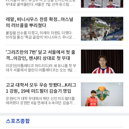
FC서울이 유스 유망주 다섯 명을 한꺼번에 프로
을 압수수색해 감독 선임 관련 자료를 다수 확보
무대로 끌어올린다.서울은 7일 산하 유스팀 서
했다. 특히 감독 후보를 검토해 이사회에 추천하
울 오산고 소속 선수 5명과 준프로 계약을 맺었
는 전력강화위원회가 생성한 자료를 집중적으로
다고 밝혔다. 한 번에 다섯 명과 계약한 것은 구
확보한 것으로 알려졌다.경찰은 협회가 홍 전 감
단 역사상 처음으로, 3학년 김강준·신지섭·이서
레알, 비니시우스 잔류 확정...아스널
독을 1순위 후보로 정하고 검증한 과정, 이사회
현·정현웅과 2학년 정하원이 대상이다.오산고의
의 최종 승인 경위를 살
의 러브콜을 뿌리쳤다
성적이 배경이 됐다. 올 시즌 백운기 전국 고등학
교 축구대회와 코리아풋볼파크 U-18 챔피언스
붙잡을 선수를 지켰고, 미래의 자원도 더했다.
컵, K리그 U-17 챔피언십을 잇달아 제패했다.시
브라질 출신 '특급 골잡이' 비니시우스 주니오르
기도 맞물렸다. 서울은 9월 시작하는 아시아축
(26)가 레알 마드리드와의 동행을 2032년까지
구연맹(AFC) 챔피언스리그2(ACL2)를 앞두고 선
이어간다.스페인 프로축구 프리메라리가 '거함'
수단 깊이를 더하는 동시에 유스 출신에게 국제
레알 마드리드는 7일(한국시간) 비니시우스와
'그리즈만의 7번' 달고 서울에서 첫 출
무대 경험을 주려 했다.면면도 다양하다. 측면 공
2032년 6월 30일까지 유효한 6년 연장 계약에
격수 정현웅은 돌파력이
격...이강인, 맨시티 상대로 첫 무대
합의했다고 공식 발표했다. 비니시우스는 재계
약 확정 후 사회관계망서비스(SNS)에 베르나베
이강인(아틀레티코 마드리드)의 새 유니폼 첫 무
우에서의 8년은 너무 짧다며, 앞으로 6년, 그리
대가 서울에서 열린다.아틀레티코는 오는 9일
고 영원히 함께하겠다고 애정을 드러냈다.성사
오후 8시 서울월드컵경기장에서 맨체스터 시티
과정에는 우여곡절이 있었다. 그는 최근 잉글랜
와 2026 쿠팡플레이 시리즈 친선 경기를 치른다.
드 프리미어리그(EPL) 챔피언 아스널의 뜨거운
구단 소집 명단에 이강인이 포함되면서 변수가
고교·대학서 모두 우승 맛봤다...K리그
관심을 받았는데, 18개월간 이어진 재계약 협상
없는 한 그의 첫 출격은 서울이 된다.등번호부터
이 한때 교착됐기 때문이다. 그러
1 강원, 19세 미드필더 김슬기 영입
무게가 실렸다. 이강인은 첫 경기부터 7번을 단
다. 2010년대 팀의 전성기를 이끈 앙투안 그리즈
강원FC가 대학 무대에서 뛰던 신인 미드필더를
만이 달았던 번호다.합류 과정은 순탄치 않았다.
데려왔다.강원은 6일 연세대 소속이던 김슬기
스페인으로 건너가려던 그는 병역 특례 행정 절
(19)를 영입했다고 밝혔다. 186㎝, 79㎏의 신체
차 문제로 출국이 미뤄졌고, 국내에서 홀로 훈련
조건을 갖췄다.이력은 우승으로 채워져 있다. 수
해 왔다. 6일 입국하는 동료들과 처음 대면한 뒤
원고 시절 주축으로 활약하며 지난해 전국고등
짧게 호흡을 맞춰 경기에 나선다.역할도 관심사
스포츠종합
리그와 추계전국고등대회 우승에 기여했고, 올
다. 유려한 탈압박과
해 연세대 진학 후에는 춘계한산대첩기대학대회