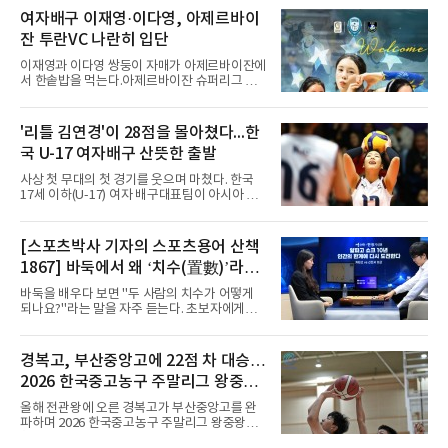
정상에 올랐다. 2024년에는 17세 이하(U-17) 대
표팀 훈련에도 소집됐다.김슬기는 입단하게 돼
여자배구 이재영·이다영, 아제르바이
기쁘고 영광이라며 프로 무대에서도 성장해 팀
잔 투란VC 나란히 입단
에 꼭 필요한 선수가 되겠다고 각오를 밝혔다.
이재영과 이다영 쌍둥이 자매가 아제르바이잔에
서 한솥밥을 먹는다.아제르바이잔 슈퍼리그 투
란VC는 지난 4일 이재영 영입을 알린 데 이어 7
일 이다영과도 계약했다고 발표했다. 구단은 이
다영이 2026-2027시즌 투란 소속으로 활약할
'리틀 김연경'이 28점을 몰아쳤다...한
예정이라고 전했다.두 선수가 국내를 떠난 것은
국 U-17 여자배구 산뜻한 출발
2021년이다. V리그 흥국생명 소속이던 당시 중
학교 시절 학교 폭력을 행사했다는 폭로가 나오
사상 첫 무대의 첫 경기를 웃으며 마쳤다. 한국
면서 한국 배구계를 등졌다.이재영의 해외 여정
17세 이하(U-17) 여자 배구대표팀이 아시아 챔
은 순탄치 않았다. 2021년 말 그리스 PAOK 테
피언 자격으로 처음 나선 세계선수권에서 데뷔
살로키니에 입단했으나 무릎 부상으로 몇 경기
전을 승리로 장식했다.이승여 감독이 이끄는 한
뛰지 못했고, 긴 공백 끝에 지난해 7월 일본 SV
국은 7일(한국시간) 칠레 로스 안데스의 리세오
[스포츠박사 기자의 스포츠용어 산책
리그 빅토리아 히메지에 합류했다가 지난 5월
믹스토 체육관에서 열린 2026 국제배구연맹
팀을 떠났다.이다영은 더 많은 무대를
1867] 바둑에서 왜 ‘치수(置數)’라고
(FIVB) U-17 여자 세계선수권대회 조별리그 D조
1차전에서 푸에르토리코를 3-1(25-10 25-23
말할까
바둑을 배우다 보면 "두 사람의 치수가 어떻게
19-25 26-24)로 이겼다.승리의 중심에는 '리틀
되나요?"라는 말을 자주 듣는다. 초보자에게는
김연경'으로 불리는 아웃사이드 히터 손서연(선
다소 낯선 표현이다. ‘치수(置數)’는 한자어로
명여고)이 있었다. 그는 공격 24점에 블로킹과
'둘 치(置)'와 '셀 수(數)'를 쓴다. '돌을 놓는 수'라
서브 각 2점을 더해 양 팀 최다인 28점을 몰아쳤
는 의미이다. 두 사람이 대등하게 승부할 수 있도
경복고, 부산중앙고에 22점 차 대승…
다. 장수인이 11점, 최민주가 8점, 어민서가 7점
록 약한 쪽에게 미리 흑돌을 놓아주는 개수를 가
으로 힘을 보탰다.승점 3을 챙긴 한
2026 한국중고농구 주말리그 왕중왕
리킨다. 오늘날의 접바둑에서 말하는 '두 점', '세
점'이 바로 치수다. (본 코너 1844회 ‘왜 '접바
전 첫 승 신고
올해 전관왕에 오른 경복고가 부산중앙고를 완
둑'이라 말할까’ 참조)일본어에서도 같은 한자를
파하며 2026 한국중고농구 주말리그 왕중왕전
사용한다. 일본에서는 ‘置き石(오키이시, 놓는
첫 경기를 승리로 장식했다.경복고는 6일 전남
돌)’ 또는 ‘手合割(테아이와리, 대국 조건)’이라