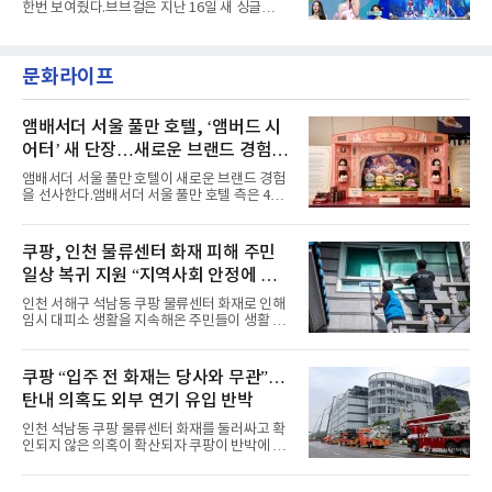
한번 보여줬다.브브걸은 지난 16일 새 싱글
년 내 데뷔한 보이그룹의 곡 중 최단기 2억 달성
'BODY WAVE'(바디 웨이브)를 발매하고 각종 음
이며 ‘FaSHioN’이 그 다음이다.코르티스는 평
악방송에 출연했다.브브걸은 컴백 이후 Mnet
소 관심이 많은 ‘패션’을 소재로 곡을 공동 창작
'엠카운트다운'을 시작으로 KBS2 '뮤직뱅크',
했다. “내 티, 5 bucks 바지는, 만원” 등 멤버들
문화라이프
MBC '쇼! 음악중심', SBS '인기가요' 등 주요 음
의 라이프 스타일
악방송 무대에 올라 화려한 퍼포먼스를 펼쳤다.
시원한 에너지와 안정적인 라이브, 통통 튀는 매
력을 앞세워 매 무대 색다른 볼거리를 선사했다.
앰배서더 서울 풀만 호텔, ‘앰버드 시
특히 화사한 파스텔 톤의 비치웨어부터 청량한
어터’ 새 단장…새로운 브랜드 경험 선
마린룩, 햇살 아래 반짝이는 물결을 연상시키는
사
스커트, 강렬한 붉은 계열의 스타일링까지 각기
앰배서더 서울 풀만 호텔이 새로운 브랜드 경험
다른 매력을 선보였다. 브브걸은 다채로운 여름
을 선사한다.앰배서더 서울 풀만 호텔 측은 4일
패션을 완벽하게 소화하며 보
“호텔 공식 마스코트 앰버드(Ambird)의 새로운
이야기를 담은 인형 극장 콘셉트의 공간 ‘앰버드
시어터(Ambird Theater)’를 새롭게 선보인
쿠팡, 인천 물류센터 화재 피해 주민
다”고 밝혔다.앰배서더 서울 풀만 호텔은 로비
일상 복귀 지원 “지역사회 안정에 총
한편에 마련된 앰버드 존을 통해 앰버드의 세계
관을 소개해왔다. 앰버드 존은 앰버드가 우주여
력”
인천 서해구 석남동 쿠팡 물류센터 화재로 인해
행 중 수집한 다양한 굿즈를 전시한 '앰버드 플래
임시 대피소 생활을 지속해온 주민들이 생활 터
닛(Ambird Planet)과 계절별 플라워 연출로 사
전으로 돌아갈 수 있는 계기가 마련됐다. 쿠팡풀
랑받아온 ‘앰버드 가든(Ambird Garden)’으로
필먼트서비스(CFS)가 지난 28일부터 화재 피해
구성되어 있다.새 단장한 앰버드 시어터는 오페
주민을 대상으로 전문 출장 청소서비스 지원에
쿠팡 “입주 전 화재는 당사와 무관”…
라 극장을 모티브로 한 데코레이션으로 구성됐
나섬으로써 본격적인 지역사회 복구 작업이 시
다. 무대 공간 및 티켓 박스
탄내 의혹도 외부 연기 유입 반박
작된 것이다.대피소 주민 중심 청소 접수, 첫날
부터 2가구 지원 완료CFS는 신현초등학교, 신
인천 석남동 쿠팡 물류센터 화재를 둘러싸고 확
현북초등학교, 신현여자중학교 등 인천 서해구
인되지 않은 의혹이 확산되자 쿠팡이 반박에 나
관내 임시 대피소 3곳에서 체류해온 화재 피해
섰다. 화재 전 센터 내부에서 탄내가 났다는 주장
주민들을 대상으로 출장 청소업체 요청 접수를
에 대해서는 외부 화재 연기 유입이라고 설명했
시작했다. 현장에서 극심한 피해를 입은 지역 주