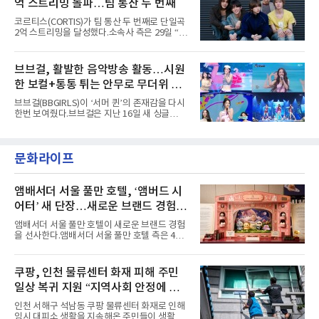
억 스트리밍 돌파…팀 통산 두 번째
붉은빛의 컬러 렌즈가 비현실적인 분위기를 자
아내고, 여러 원색이 불규칙하게 뒤섞인 멀티컬
코르티스(CORTIS)가 팀 통산 두 번째로 단일곡
러 헤어와 과감한 블루·블랙 립 메이크업이 낯설
2억 스트리밍을 달성했다.소속사 측은 29일 “코
고도 매혹적인 비주얼을 완성했다.스타일링 역
르티스의 데뷔 앨범 수록곡 ‘FaSHioN’이 글로
시 파격적이다. 스터드와 망사, 코르셋, 풍성한
벌 오디오·음원 스트리밍 플랫폼 스포티파이에
레이스 등 언뜻 어울리지 않을 듯한 소재와 실루
서 27일 자로 누적 재생 수 2억 회를 돌파했
브브걸, 활발한 음악방송 활동…시원
엣을 거침없이 결합했다. 멤버들은 각기 다른 개
다”고 밝혔다.곡이 발표된 지 약 10개월 만이다.
성을 살린 스타일링을 선
한 보컬+통통 튀는 안무로 무더위 사
팀의 첫 번째 2억 스트리밍 곡은 동일 음반에 수
록된 ‘GO!’다. 이 노래는 공개 약 9개월 만인 지
냥
브브걸(BBGIRLS)이 ‘서머 퀸’의 존재감을 다시
난달 26일 자에 2억 고지를 밟았다. 이는 최근 5
한번 보여줬다.브브걸은 지난 16일 새 싱글
년 내 데뷔한 보이그룹의 곡 중 최단기 2억 달성
'BODY WAVE'(바디 웨이브)를 발매하고 각종 음
이며 ‘FaSHioN’이 그 다음이다.코르티스는 평
악방송에 출연했다.브브걸은 컴백 이후 Mnet
소 관심이 많은 ‘패션’을 소재로 곡을 공동 창작
'엠카운트다운'을 시작으로 KBS2 '뮤직뱅크',
했다. “내 티, 5 bucks 바지는, 만원” 등 멤버들
문화라이프
MBC '쇼! 음악중심', SBS '인기가요' 등 주요 음
의 라이프 스타일
악방송 무대에 올라 화려한 퍼포먼스를 펼쳤다.
시원한 에너지와 안정적인 라이브, 통통 튀는 매
력을 앞세워 매 무대 색다른 볼거리를 선사했다.
앰배서더 서울 풀만 호텔, ‘앰버드 시
특히 화사한 파스텔 톤의 비치웨어부터 청량한
어터’ 새 단장…새로운 브랜드 경험 선
마린룩, 햇살 아래 반짝이는 물결을 연상시키는
사
스커트, 강렬한 붉은 계열의 스타일링까지 각기
앰배서더 서울 풀만 호텔이 새로운 브랜드 경험
다른 매력을 선보였다. 브브걸은 다채로운 여름
을 선사한다.앰배서더 서울 풀만 호텔 측은 4일
패션을 완벽하게 소화하며 보
“호텔 공식 마스코트 앰버드(Ambird)의 새로운
이야기를 담은 인형 극장 콘셉트의 공간 ‘앰버드
시어터(Ambird Theater)’를 새롭게 선보인
쿠팡, 인천 물류센터 화재 피해 주민
다”고 밝혔다.앰배서더 서울 풀만 호텔은 로비
일상 복귀 지원 “지역사회 안정에 총
한편에 마련된 앰버드 존을 통해 앰버드의 세계
관을 소개해왔다. 앰버드 존은 앰버드가 우주여
력”
인천 서해구 석남동 쿠팡 물류센터 화재로 인해
행 중 수집한 다양한 굿즈를 전시한 '앰버드 플래
임시 대피소 생활을 지속해온 주민들이 생활 터