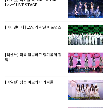
[아이들] 타이틀 곡 'Gimme Dat
방식으로 운영된다. 신선도가 중요한 상품인 만
Love' LIVE STAGE
큼 이르면 다음 날 오전 배송이 가능하도록 물류
망을 활용하고 있다.쿠팡의 전복 매입량도 늘고
있다. 쿠팡에 따르면 전복 매입량은 2020년 30
톤 미만에서 2022년 140톤
[아이덴티티] 15인의 꽉찬 퍼포먼스
[리센느] 더욱 달콤하고 향기롭게 컴
백!
[아일릿] 상큼 미모의 아가씨들