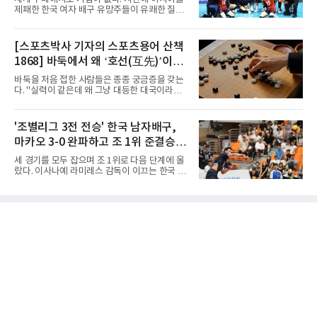
줄스(라트비아) 감독이 이끄는 대표팀은 지난달
제패한 한국 여자 배구 유망주들이 유쾌한 질주
6일 FIBA 월드컵 예선 1라운드 6차전에서 일본
를 이어가고 있다.중·고교 선수들로 구성된 17세
을 2점 차로 꺾었다. 오는 15·16일 도쿄에서 일
이하(U-17) 여자배구대표팀은 8일(한국시간) 칠
본과 평가전도 예정돼 실전 점검이 가능하다.
레 로스안데스에서 열린 2026 국제배구연맹
[스포츠박사 기자의 스포츠용어 산책
NBA에 도전 중인 이현중을 앞세운 대표팀의 목
(FIVB) U-17 여자 세계선수권대회 조별리그 D조
표는 우승이다.조별리그는 12
1868] 바둑에서 왜 ‘호선(互先)’이라
2차전에서 대만을 세트 점수 3-1(25-19 18-25
25-13 25-15)로 꺾었다. 전날 푸에르토리코를
말할까
바둑을 처음 접한 사람들은 종종 궁금증을 갖는
3-1로 물리쳤던 한국은 2연승으로 조 1위에 올
다. "실력이 같은데 왜 그냥 대등한 대국이라고
라 16강 진출에 청신호를 켰다.이날 승리는 남다
하지 않고 '호선'이라고 할까." (본 코너 1807회
른 의미가 있었다. 한국은 지난해 2025 U-16 아
‘바둑에서 왜 ‘대국(對局)’이라 말할까‘ 참조)'호
시아선수권 결승에서 대만을 풀세트 접전 끝에
선(互先)'은 한자로 '서로 호(互)', '먼저 선(先)'을
'조별리그 3전 전승' 한국 남자배구,
3-2로 꺾고 정상에 올랐는데, 세계선수권에서
쓴다. 직역하면 '서로 먼저 둔다'는 뜻이다. 여기
이뤄진 '리턴 매치'에서도 승리하
마카오 3-0 완파하고 조 1위 준결승
서 '서로 먼저 둔다'는 표현은 한 판에서 두 사람
이 동시에 선수를 잡는다는 의미가 아니다. 중국
진출
세 경기를 모두 잡으며 조 1위로 다음 단계에 올
과 일본의 고대 바둑에서 실력이 같은 사람끼리
랐다. 이사나예 라미레스 감독이 이끄는 한국 남
는 여러 판을 둘 때 흑(선수)을 번갈아 맡았다는
자배구 대표팀(세계랭킹 26위)이 2026 동아시
관행에서 나온 말이다. 한 판은 A가 흑을, 다음
아남자선수권대회 조별리그를 3연승으로 마무
판은 B가 흑을 맡는 식으로 서로 선수를 주고받
리했다.대표팀은 7일 몽골 울란바타르 AVA 아레
는다는 의미였던 것이다.인터넷 조선왕조실록에
나에서 열린 대회 B조 조별리그 3차전에서 마카
서 호
오(119위)를 세트 점수 3-0(25-18 25-16 25-15)
으로 제압했다. 일본과 대만에 이어 마카오까지
꺾은 한국은 조별리그 전승으로 준결승 티켓을
손에 넣었다.공격은 고르게 터졌다. 김요한(삼성
화재)과 임재영(대한항공)이 각각 13점씩 올렸
고, 김준우(삼성화재)가 10득점, 이상현(국군체
육부대)이 9득점으로 힘을 보탰다.대표팀은 8일
오후 8시 30분 A조 2위와 결승