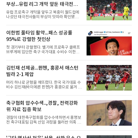
중간 담장을 넘겼다. 비거리 122ｍ, 시즌 19호이
부상...유럽 리그 개막 앞둔 태극전사
자 통산 423번째 홈런이다. 1-2로 뒤진 7회초 2
악재
사 3루에서는 그의 타구가 상대 투수 실책으로
유럽 프로축구 개막을 앞두고 북중미 월드컵에
이어져 동점이 됐고, 1루에 나간 뒤 놀런 섀누얼
나섰던 태극전사들의 부상이 잇따라 확인됐다.
의 역전 중월 2점 홈런 때 득점
독일 분데스리가 보루시아 묀헨글라트바흐는 8
일(한국시간) 옌스 카스트로프가 6일 아마추어
팀 로타흐-에게른과의 친선경기에서 어깨를 다
이한범 풀타임 활약...패스 성공률
쳐 당분간 출전이 어렵다고 밝혔다. 그는 후반 교
95%로 강렬한 첫인상
체 투입돼 두 골을 넣었으나 후반 22분 부상으로
물러났다.독일인 아버지와 한국인 어머니 사이
첫 경기부터 강렬했다. 벨기에 프로축구 클뤼프
에서 태어난 카스트로프는 측면 미드필더와 측
브루게에 입단한 축구 국가대표 수비수 이한범
면 수비가 가능한 자원으로, 월드컵 남아프리카
이 풀타임 데뷔전을 치르며 경기 최우수선수에
공화국과의 조별리그 3차전에 출전했다. 해외
뽑혔다.이한범은 8일(한국시간) 벨기에 브뤼헤
출생 혼혈 선수의 한국 남자 대표팀 월드컵 출전
의 얀 브레이덜 스타디온에서 열린 코르트레이
김민재 선제골...뮌헨, 홍콩서 애스턴
은 그가 처음이다. 묀헨글라트바흐는 23일 DFB
크와의 2026-2027 벨기에 주필러리그 1라운드
포칼 1라운드, 29일 라이프치히
빌라 2-1 제압
홈 경기에 선발로 나서 경기 종료까지 뛰었다.출
발 자체가 빨랐다. 2026 북중미 월드컵에서 한국
머리 하나로 균형을 깨뜨렸다. 한국 국가대표 수
의 조별리그 3경기를 모두 풀타임으로 소화하며
비수 김민재(바이에른 뮌헨)가 홍콩으로 옮겨 열
대표팀 중앙 수비의 주축으로 자리 잡은 그는 덴
린 프리시즌 경기에서 선제골을 터뜨리며 팀 승
마크 미트윌란을 거쳐 최근 벨기에 명문 클뤼프
리에 힘을 보탰다.김민재는 7일(현지시간) 홍콩
브루게로 옮겼는데, 입단 발표 나흘 만에 개막전
카이탁 스포츠파크에서 열린 애스턴 빌라(잉글
축구협회 압수수색..,경찰, 전력강화
선발로 곧장 투입돼 90분을 소화하며 팀의 3-0
랜드)와의 친선경기에서 전반 37분 0의 균형을
완승에 힘을 보탰다.기록도
위 자료 집중 확보
깨는 골을 넣었다. 톰 비쇼프가 왼쪽 측면에서 올
린 프리킥에 묘하게 머리를 갖다 대 방향을 바꾸
경찰이 대한축구협회를 압수수색하면서 홍명보
며 골 그물을 흔들었다.흐름은 좋았다. 제주전에
전 축구대표팀 감독 선임 과정을 둘러싼 의혹 규
서 주장 완장을 차고 30여 분을 소화했던 그는
명에 속도가 붙었다.월드컵 조별리그 탈락 이후
이날도 선발로 나서 요나탄 타와 중앙 수비진에
비판이 홍 전 감독에게 집중됐지만 경찰의 시선
서 호흡을 맞췄고, 후반 18분까지 뛰고 이토 히
은 다른 곳을 향한다. 성적 부진과 별개로 선임