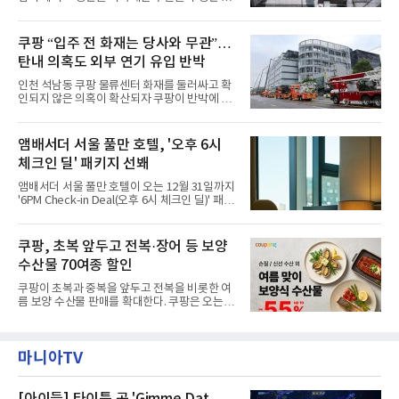
닛(Ambird Planet)과 계절별 플라워 연출로 사
전으로 돌아갈 수 있는 계기가 마련됐다. 쿠팡풀
랑받아온 ‘앰버드 가든(Ambird Garden)’으로
필먼트서비스(CFS)가 지난 28일부터 화재 피해
구성되어 있다.새 단장한 앰버드 시어터는 오페
주민을 대상으로 전문 출장 청소서비스 지원에
쿠팡 “입주 전 화재는 당사와 무관”…
라 극장을 모티브로 한 데코레이션으로 구성됐
나섬으로써 본격적인 지역사회 복구 작업이 시
다. 무대 공간 및 티켓 박스
탄내 의혹도 외부 연기 유입 반박
작된 것이다.대피소 주민 중심 청소 접수, 첫날
부터 2가구 지원 완료CFS는 신현초등학교, 신
인천 석남동 쿠팡 물류센터 화재를 둘러싸고 확
현북초등학교, 신현여자중학교 등 인천 서해구
인되지 않은 의혹이 확산되자 쿠팡이 반박에 나
관내 임시 대피소 3곳에서 체류해온 화재 피해
섰다. 화재 전 센터 내부에서 탄내가 났다는 주장
주민들을 대상으로 출장 청소업체 요청 접수를
에 대해서는 외부 화재 연기 유입이라고 설명했
시작했다. 현장에서 극심한 피해를 입은 지역 주
고, 2023년 같은 물류센터에서 발생한 화재에
앰배서더 서울 풀만 호텔, '오후 6시
민들의 호응 속에 CFS는 즉시 행동에 나섰다. 지
대해서도 쿠팡 입주 전 공사 과정에서 벌어진 일
난 28일 오후 전문 청소업체와
체크인 딜' 패키지 선봬
이라며 선을 그었다.쿠팡은 21일 인천 물류센터
내부에서 불이 타는 냄새가 났다는 의혹과 관련
앰배서더 서울 풀만 호텔이 오는 12월 31일까지
해 “사실무근”이라는 입장을 밝혔다.회사 측은
'6PM Check-in Deal(오후 6시 체크인 딜)' 패키
“인근에서 지난 15일 다른 회사에서 발생한 대
지를 선보인다.이번 패키지는 오후 6시 체크인
형 화재 연기가 인입돼 즉시 방재팀이 조사한 결
으로 여유로운 저녁 시간부터 호텔 스테이를 시
과 일산화탄소가 미검출됐고, 내부 문제가 아닌
작할 수 있도록 준비됐다.앰배서더 서울 풀만 호
쿠팡, 초복 앞두고 전복·장어 등 보양
것으로 확인됐다”고 설명했다.이어 “정확한 화
텔 측은 “퇴근 후 또는 주말 도심 속에서 짧지만
재 원인은 추후 조사될
수산물 70여종 할인
온전한 휴식을 원하는 고객들에게 특별한 경험
을 제공한다”고 밝혔다.패키지는 디럭스와 이그
쿠팡이 초복과 중복을 앞두고 전복을 비롯한 여
제큐티브 두 가지 타입으로 구성된다. 디럭스 패
름 보양 수산물 판매를 확대한다. 쿠팡은 오는
키지는 객실 1박(룸 온리)으로 심플한 호캉스를
20일까지 전복, 문어, 낙지, 장어 등 70여종의 수
즐길 수 있으며, 이그제큐티브 패키지는 객실 1
산물을 할인 판매한다고 8일 밝혔다.이번 행사
박과 함께 클럽 앰배서더 라운지 2인 이용, 웰니
에는 국내산 활전복과 문어, 낙지, 장어, 생물새
스 센터 사우나 2인 이용 혜택이 포함된다.특히
마니아TV
우 등이 포함됐다. 쿠팡은 올해 큰 크기의 전복
클럽 앰배서더 라운지
생산량이 늘어난 점을 반영해 주요 산지 상품을
로켓프레시 새벽배송으로 선보인다고 설명했다.
전복은 산지에서 채취한 뒤 전국으로 직송되는