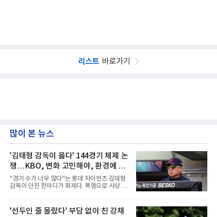
리스트
바로가기
많이 본 뉴스
'김태형 감독이 옳다' 144경기 체제 논
쟁…KBO, 변화 고민해야, 환경에 맞
는 경기 수가 바람직
"경기 수가 너무 많다"는 롯데 자이언츠 김태형
감독이 던진 한마디가 화제다. 폭염으로 사상 초
유의 이틀 연속 전 경기 취소가 결정된 날, 김 감
독은 단순히 더위를 이야기하지 않았다. 우천,
폭염, 부상 등 변수가 늘어나는 현실에서 현재
'선두인 줄 몰랐다' 부담 없이 친 강채
팀당 144경기 체제가 과연 지속 가능한지 질문