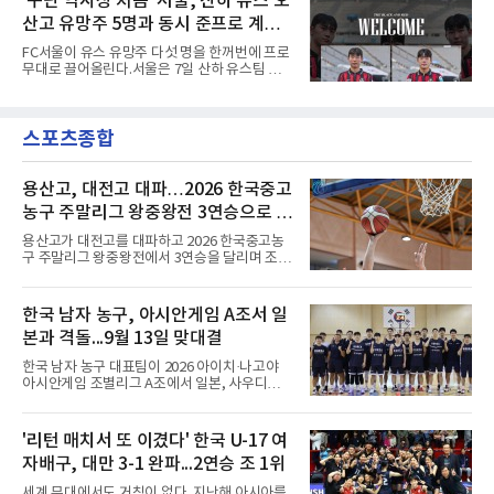
'구단 역사상 처음' 서울, 산하 유스 오
로키로 교체됐다.분데스리가 최다 우승팀(35회)
과정에 부당함이 있었는지가 수사의 본류다.7일
뮌헨은 프리시즌 아시아
산고 유망주 5명과 동시 준프로 계
연합뉴스 취재를 종합하면 서울경찰청 광역수사
단 금융범죄수사대는 전날 축구협회 사무실 등
약...ACL2 겨냥
FC서울이 유스 유망주 다섯 명을 한꺼번에 프로
을 압수수색해 감독 선임 관련 자료를 다수 확보
무대로 끌어올린다.서울은 7일 산하 유스팀 서
했다. 특히 감독 후보를 검토해 이사회에 추천하
울 오산고 소속 선수 5명과 준프로 계약을 맺었
는 전력강화위원회가 생성한 자료를 집중적으로
다고 밝혔다. 한 번에 다섯 명과 계약한 것은 구
확보한 것으로 알려졌다.경찰은 협회가 홍 전 감
단 역사상 처음으로, 3학년 김강준·신지섭·이서
독을 1순위 후보로 정하고 검증한 과정, 이사회
스포츠종합
현·정현웅과 2학년 정하원이 대상이다.오산고의
의 최종 승인 경위를 살
성적이 배경이 됐다. 올 시즌 백운기 전국 고등학
교 축구대회와 코리아풋볼파크 U-18 챔피언스
컵, K리그 U-17 챔피언십을 잇달아 제패했다.시
용산고, 대전고 대파…2026 한국중고
기도 맞물렸다. 서울은 9월 시작하는 아시아축
농구 주말리그 왕중왕전 3연승으로 조
구연맹(AFC) 챔피언스리그2(ACL2)를 앞두고 선
1위 16강 진출
수단 깊이를 더하는 동시에 유스 출신에게 국제
용산고가 대전고를 대파하고 2026 한국중고농
무대 경험을 주려 했다.면면도 다양하다. 측면 공
구 주말리그 왕중왕전에서 3연승을 달리며 조 1
격수 정현웅은 돌파력이
위로 16강에 진출했다.용산고는 8일 전남 해남
우슬체육관에서 열린 대회 남고부 B조 예선 3차
전에서 대전고를 상대로 주전 선수들의 고른 활
한국 남자 농구, 아시안게임 A조서 일
약을 앞세워 108-33으로 대승을 거뒀다.용산고
본과 격돌...9월 13일 맞대결
는 배대범이 22점, 김민기가 19점, 이승민이 13
점을 올리며 공격을 이끌었다. 경기 초반부터 주
한국 남자 농구 대표팀이 2026 아이치·나고야
도권을 잡은 용산고는 일찌감치 승기를 굳히며
아시안게임 조별리그 A조에서 일본, 사우디아라
대전고에 큰 점수 차 승리를 거뒀다.이로써 용산
비아, 인도네시아와 경쟁한다.대회 조직위원회
고는 예선 3경기를 모두 승리하며 B조 1위로 16
가 8일 발표한 일정에 따르면 한국은 9월 10일
강에 진출했다. 용산고는 16강에서 배재고와 맞
사우디, 11일 인도네시아, 13일 일본과 차례로
'리턴 매치서 또 이겼다' 한국 U-17 여
붙는다.C조에서는 양정고가 충주고를 82-35로
맞붙는다. FIBA 랭킹은 일본 22위, 한국 57위, 사
크게 꺾고 16강 진출을 확정했다
자배구, 대만 3-1 완파...2연승 조 1위
우디 65위, 인도네시아 94위로, 랭킹과 홈 이점
을 모두 갖춘 일본이 최대 변수다.니콜라이스 마
세계 무대에서도 거침이 없다. 지난해 아시아를