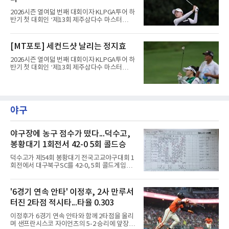
2026시즌 열여덟 번째 대회이자 KLPGA투어 하
반기 첫 대회인 ‘제13회 제주삼다수 마스터
스’(총상금 10억 원, 우승상금 1억 8천만 원)가
제주도 서귀포시에 위치한 테디밸리 골프앤리조
트(파72/6,767야드)에서 열리고 있다.8일 현재
[MT포토] 세컨드샷 날리는 정지효
3라운드 경기가 펼쳐지고 있다.한아름이 1번 홀
에서 경기하고 있다.
2026시즌 열여덟 번째 대회이자 KLPGA투어 하
반기 첫 대회인 ‘제13회 제주삼다수 마스터
스’(총상금 10억 원, 우승상금 1억 8천만 원)가
제주도 서귀포시에 위치한 테디밸리 골프앤리조
트(파72/6,767야드)에서 열리고 있다.8일 현재
3라운드 경기가 펼쳐지고 있다.정지효가 1번 홀
에서 경기하고 있다.
야구
야구장에 농구 점수가 떴다...덕수고,
봉황대기 1회전서 42-0 5회 콜드승
덕수고가 제54회 봉황대기 전국고교야구대회 1
회전에서 대구북구SC를 42-0, 5회 콜드게임으
로 꺾었다.8일 서울 광진구 구의구장에서 열린
경기에서 덕수고는 1회 5점, 2회 3점, 3회 10점
으로 18-0을 만든 뒤 4회 21점, 5회 3점을 보탰
'6경기 연속 안타' 이정후, 2사 만루서
다. 팀 안타 34개, 볼넷 12개를 기록했다.7번 타
터진 2타점 적시타...타율 0.303
자 유격수 홍주용은 4회 홈런 2개를 포함해 6타
수 6안타 3타점 4득점을 올렸고, 조원빈은 6타
이정후가 6경기 연속 안타와 함께 2타점을 올리
수 6안타 5타점, 박종혁은 5타수 5안타 3타점을
며 샌프란시스코 자이언츠의 5-2 승리에 앞장섰
남겼다. 선발 최희성은 5이닝 2피안타 무사사구