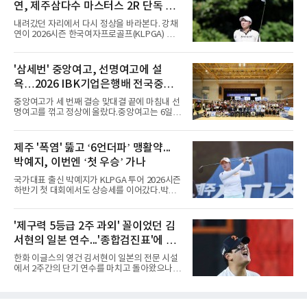
연, 제주삼다수 마스터스 2R 단독 선
을 던졌다.물론 144경기가 세계적으로 특별히
많은 숫자는 아니다. 메이저리그는 팀당 162경
두
내려갔던 자리에서 다시 정상을 바라본다. 강채
기, 일본프로야구도 143~144경기를 치른다. 숫
연이 2026시즌 한국여자프로골프(KLPGA) 투어
자만 놓고 보면 KBO가 유난히 혹사 구조라고 말
하반기 첫 대회 제주삼다수 마스터스(총상금 10
하기 어렵다.하지만 중요한 것은 숫자가 아니라
억 원, 우승상금 1억8000만 원) 2라운드에서 단
환경이다. 한국의 여름은 달라지고 있다. 과거와
독 선두로 도약했다.강채연은 7일 제주도 서귀
'삼세번' 중앙여고, 선명여고에 설
비교하기 어려울 정도로 폭염이 길어지고 강해
포의 테디밸리 골프앤리조트(파72)에서 열린 2
지고 있다. 여기에 장마, 이
욕…2026 IBK기업은행배 전국중고
라운드에서 버디 5개와 보기 1개를 묶어 4언더
파 68타를 쳤다. 중간합계 9언더파 135타로 전
배구대회 우승
중앙여고가 세 번째 결승 맞대결 끝에 마침내 선
날 공동 4위에서 선두로 올라섰다. 공동 2위 그
명여고를 꺾고 정상에 올랐다.중앙여고는 6일
룹(8언더파 136타)과는 한 타 차다.이 대회는 그
충북 제천실내체육관에서 열린 2026 IBK기업은
에게 특별하다. 2023년 정규투어에 데뷔한 강채
행배 전국중고배구대회 18세 이하 여자부 결승
연은 2024년 8월 이 대회에서 공동 2위로 주목
에서 선명여고를 세트스코어 3-1(13-25, 25-14,
제주 '폭염' 뚫고 ‘6언더파’ 맹활약...
받았으나, 지난해 상금순위 75위에 그쳐 시드순
25-17, 25-10)로 물리치고 우승을 차지했다.첫
위전으로 밀렸고 본선에서도 78위에
박예지, 이번엔 ‘첫 우승’ 가나
세트를 13-25로 내주며 불안하게 출발한 중앙여
고는 이후 조직력을 되찾아 2세트부터 경기 주
국가대표 출신 박예지가 KLPGA 투어 2026시즌
도권을 완전히 장악했다. 강한 서브와 탄탄한 수
하반기 첫 대회에서도 상승세를 이어갔다.박예
비를 앞세워 내리 세 세트를 따내며 짜릿한 역전
지는 6일 제주 서귀포 테디밸리 골프앤리조트에
승을 완성했다.이번 우승은 더욱 의미가 컸다. 중
서 열린 KLPGA 투어 제주삼다수 마스터스 1라
앙여고는 올해 3월 춘계연맹전과 5월 종별선수
운드에서 보기 없이 버디만 6개를 잡아내며 6언
'제구력 5등급 2주 과외' 꼴이었던 김
권대회 결승에서 모두 선명여고에 패해 준우승
더파 66타를 쳤다. 박예지는 서어진, 신다인과
에 머물렀다. 그러나 세 번째
서현의 일본 연수...'종합검진표'에 불
선두권을 형성했다.이날 경기가 열린 테디밸리
골프앤리조트 역시 전국적 폭염을 피해가지 못
과
한화 이글스의 영건 김서현이 일본의 전문 시설
했다. 대회장의 최고 기온은 35도에 달했다. 섬
에서 2주간의 단기 연수를 마치고 돌아왔으나,
지역 특성상 습도가 높아 체감온도는 더 높게 느
실전 마운드에서 여전히 극심한 제구 난조를 노
껴졌다.하지만 박예지는 폭염 만큼이나 매섭고
출하며 야구 팬들과 전문가들 사이에 씁쓸한 뒷
뜨거운 경기력을 선보이며 첫 우승을 향한 발판
맛을 남기고 있다.출국 당시만 해도 선수의 고질
을 마련했다.경기 후 박예지는 “날씨가 덥고 습