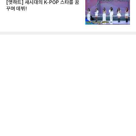
[앳하트] 새시대의 K-POP 스타를 꿈
꾸며 데뷔!