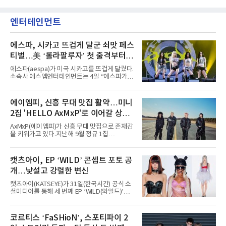
엔터테인먼트
에스파, 시카고 뜨겁게 달군 쇠맛 페스
티벌…美 ‘롤라팔루자’ 첫 출격부터
증명한 존재감
에스파(aespa)가 미국 시카고를 뜨겁게 달궜다.
소속사 에스엠엔터테인먼트는 4일 “에스파가
지난 2일(현지 시간) 미국 시카고 그랜트 파크에
서 열린 ‘롤라팔루자 시카고’(Lollapalooza
Chicago)의 알리안츠 스테이지에 올랐다”며
에이엠피, 신흥 무대 맛집 활약…미니
“총 14곡으로 구성된 세트리스트를 선사, 데뷔 7
2집 'HELLO AxMxP'로 이어갈 상승
년 차다운 노련한 무대 매너와 파워풀한 에너지
로 현장의 분위기를 압도했다”고 밝혔다.1991
세
AxMxP(에이엠피)가 신흥 무대 맛집으로 존재감
년 시작된 ‘롤라팔루자’는 8개 스테이지, 170여
을 키워가고 있다.지난해 9월 정규 1집
팀의 아티스트와 40만 명 이상의 관객이 운집하
'AxMxP'를 발매하며 가요계에 정식 출격한
는 북미 최대 규모의 페스티벌이다.올해 ‘롤라팔
AxMxP는 데뷔 전부터 버스킹과 각종 페스티벌,
루자 시카고’에는 에스파 외에도 제니, 아이들,
공연 무대에 오르며 실전 경험을 쌓아왔다.이들
캣츠아이, EP ‘WILD’ 콘셉트 포토 공
코르티스 등 K팝 스타들이 출연진 명단에 이름
은 소속사 패밀리 콘서트를 비롯해 '뷰티풀 민트
을 올렸다.이날 에스파는
개…낯설고 강렬한 변신
라이프 2025', '2025 부산국제록페스티벌' 등 대
형 무대에 잇달아 출연해 당찬 에너지와 풋풋한
캣츠아이(KATSEYE)가 31일(한국시간) 공식 소
매력으로 음악팬들의 눈도장을 찍었다.이후
셜미디어를 통해 세 번째 EP ‘WILD(와일드)’의
AxMxP는 '카운트다운 판타지 2025-2026',
콘셉트 포토와 트랙리스트를 공개했다.‘Wild
'PEAKBOX 2025 vol.2 : 사랑·청춘·행복', '2025
heart(와일드 하트)’라는 제목이 붙은 콘셉트 포
Someday Christmas - 부산' 등 무대를 통해 안
토에는 멤버들의 본능적이고 야성적인 면모가
코르티스 ‘FaSHioN’, 스포티파이 2
정적인 실력을 입증했고, 올해 '2026 어썸뮤직
강렬하게 담겼다. 짙은 아이섀도와 푸른빛·금빛·
페스티벌', '뷰티풀 민트 라이프 2026', '2026