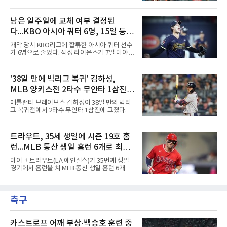
다.이정후는 8일(한국시간) 미국 샌프란시스코
무실점에 삼진 12개를 곁들였다. 대구북구SC 세
오라클파크에서 열린 2026 MLB 디트로이트 타
번째 투수 이현준은 1이닝 동안 홈런 3개 포함
이거스전에 2번 타자 우익수로 선발 출전해 3타
남은 일주일에 교체 여부 결정된
20안타 21실점했다.덕수고는 지난 4월 신세계
수 1안타 1볼넷 2타점 1득점을 기록했다. 시즌
이마트배와 지난달 대통령배를
다...KBO 아시아 쿼터 6명, 15일 등록
타율은 0.303(402타수 122안타). 1회말 1사에서
상대 선발 카이더 몬테로에게 볼넷을 골라 나간
시한이 분수령
개막 당시 KBO리그에 합류한 아시아 쿼터 선수
뒤 라파엘 데버스의 중월 홈런 때 득점했고, 2-2
가 6명으로 줄었다. 삼성 라이온즈가 7일 미야지
이던 2회말 2사 만루에서는 몬테로의 3구째 낮
유라를 웨이버 공시하고 미야모리 사토시를 영
은 직구를 공략해 2타점 중전 적시타를 뽑았다.
입한 결과다.한화 왕옌청과 키움 가나쿠보 유토
샌디에이고 파드리스 송성문은 펫코 파크에서
는 입지가 확고하다. 왕옌청은 21경기 10승 4패,
'38일 만에 빅리그 복귀' 김하성,
열린 휴스턴 애스트로스전에 9번 타자 2루수로
평균자책점 3.34로 다승 공동 선두이자 3경기 연
나서 2타수 1안타를 기록, 타율
MLB 양키스전 2타수 무안타 1삼진...
속 퀄리티스타트를 기록 중이다. 가나쿠보는 5
승 4패 13세이브 10홀드, 평균자책점 2.95로 외
시즌 타율 0.067
애틀랜타 브레이브스 김하성이 38일 만의 빅리
국인 최초 10홀드·10세이브를 동시에 달성했
그 복귀전에서 2타수 무안타 1삼진에 그쳤다.김
다.kt 스기모토 고키는 전반기 42경기 평균자책
하성은 8일(한국시간) 미국 뉴욕 양키스타디움
점 5.44에서 슬라이더 비중을 늘린 뒤 후반기 9
에서 열린 2026 MLB 뉴욕 양키스와의 원정 경
경기 8홀드, 평균자책점 1.86으로 반등해 시즌
기에 9번 타자 유격수로 선발 출전했다. 시즌 타
트라우트, 35세 생일에 시즌 19호 홈
17홀드 공동 선두에 올랐다. SSG 타케다 쇼타도
율은 0.068에서 0.067(75타수 5안타)로 떨어졌
전반기 1승 7패, 평균자책점
런...MLB 통산 생일 홈런 6개로 최다
다.2회초 2사 1루에서는 양키스 좌완 선발 맥스
프리드의 6구째 몸쪽 싱킹 패스트볼을 쳐 유격
타이
마이크 트라우트(LA 에인절스)가 35번째 생일
수 뜬공으로 아웃됐고, 5회초에는 루킹 삼진을
경기에서 홈런을 쳐 MLB 통산 생일 홈런 6개로
당했다. 1-0으로 앞선 8회초 1사에서 대타 도미
최다 타이에 올랐다.트라우트는 8일(한국시간)
닉 스미스와 교체됐다.시즌 후 FA가 되는 김하성
미국 플로리다주 마이애미 론디포파크에서 열린
은 올해 1월 빙판길 낙상으로 오른손 중지 힘줄
2026 MLB 마이애미 말린스와의 원정 경기에 2
이 파열돼 5월 중순 복귀했고, 동계 훈련 부족 여
축구
번 타자 중견수로 선발 출전해 3타수 1안타(1홈
파로 부진이 이어졌다. 지난달
런) 1타점 2득점 1볼넷으로 팀의 4-3 승리를 견
인했다.1회초 1사에서 마이애미 선발 타일러 필
립스의 시속 155.8㎞ 바깥쪽 포심을 밀어 쳐 우
카스트로프 어깨 부상·백승호 훈련 중