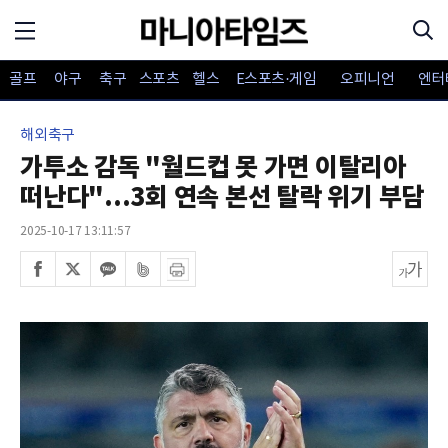
골프
야구
축구
스포츠
헬스
E스포츠·게임
오피니언
엔터
해외축구
가투소 감독 "월드컵 못 가면 이탈리아
떠난다"...3회 연속 본선 탈락 위기 부담
2025-10-17 13:11:57