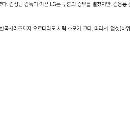
였다. 김성근 감독이 이끈 LG는 투혼의 승부를 펼쳤지만, 김응룡
이 한국시리즈까지 오르더라도 체력 소모가 크다. 따라서 '업셋(하