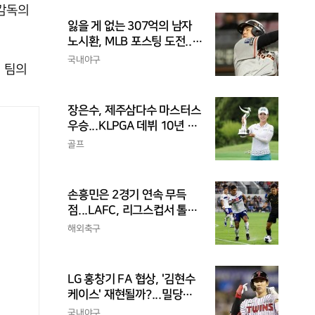
 감독의
잃을 게 없는 307억의 남자
노시환, MLB 포스팅 도전...
시장 평가는 의외일 수 있어
국내야구
위 팀의
장은수, 제주삼다수 마스터스
우승...KLPGA 데뷔 10년 만
의 첫 승
골프
손흥민은 2경기 연속 무득
점...LAFC, 리그스컵서 톨루
카 1-0 제압
해외축구
LG 홍창기 FA 협상, '김현수
케이스' 재현될까?...밀당은
피말리지만 이적 가능성은 낮
국내야구