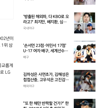
아
'방출된 해외파, 다 KBO로 오
라고?' 최지만, 배지환, 심준
석의 엇갈린 거취와 현실
국내야구
002년이
 1위 삼
'손서연 23점·어민서 17점'
U-17 여자 배구, 세계선수권
서 이탈리아 3-1 완파...조별
배구
리그 3연승
 공교롭게
로 LG
김하성은 사면초가, 김혜성은
첩첩산중, 고우석은 고진감
래, 송성문은 무난지경... 이
해외야구
정후는?
"또 한 해만 반짝할 건가?" 한