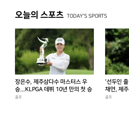
오늘의 스포츠
TODAY'S SPORTS
장은수, 제주삼다수 마스터스 우
'선두인 줄
승...KLPGA 데뷔 10년 만의 첫 승
채연, 제주
독 선두
골프
골프