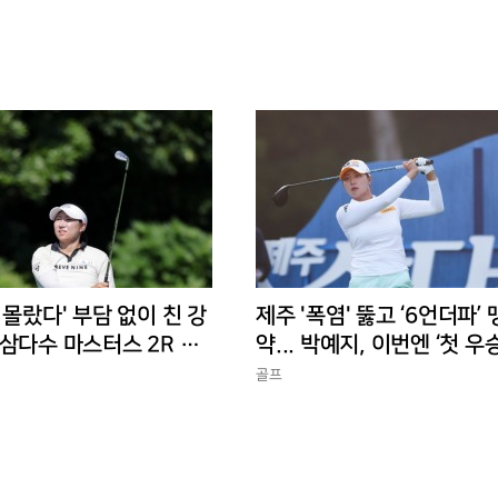
 몰랐다' 부담 없이 친 강
제주 '폭염' 뚫고 ‘6언더파’
삼다수 마스터스 2R 단
약... 박예지, 이번엔 ‘첫 우
골프