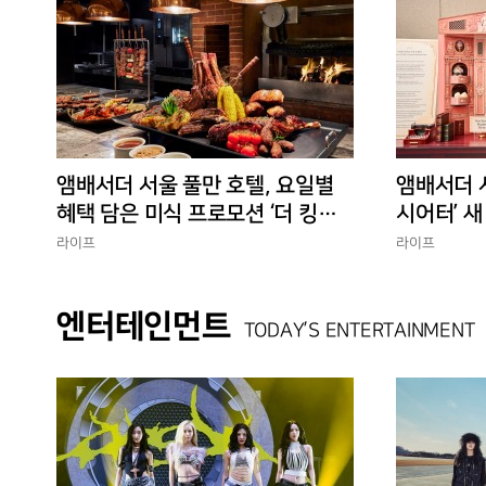
앰배서더 서울 풀만 호텔, 요일별
앰배서더 서
혜택 담은 미식 프로모션 ‘더 킹스 :
시어터’ 
다이닝 프리빌리지즈’ 선봬
험 선사
라이프
라이프
엔터테인먼트
TODAY’S ENTERTAINMENT