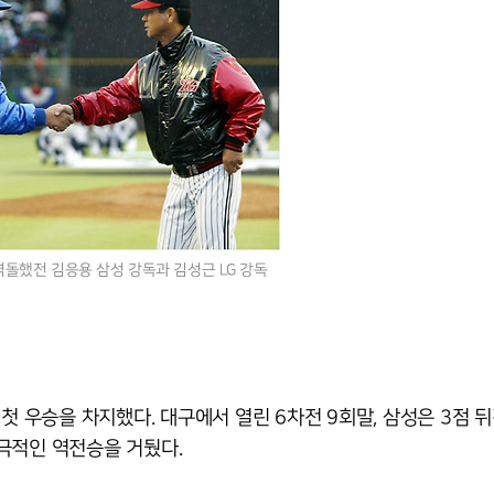
격돌했전 김응용 삼성 강독과 김성근 LG 강독
첫 우승을 차지했다. 대구에서 열린 6차전 9회말, 삼성은 3점 
극적인 역전승을 거뒀다.