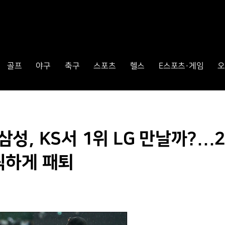
골프
야구
축구
스포츠
헬스
E스포츠·게임
오
삼성, KS서 1위 LG 만날까?...2
틱하게 패퇴