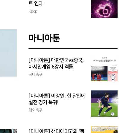
트 연다
Kpop
마니아툰
[마니아툰] 대한민국vs중국,
아시안게임 8강서 격돌
국내축구
[마니아툰] 이강인, 한 달만에
실전 경기 복귀!
해외축구
[마니아툰] 샌디에이고의 '맥