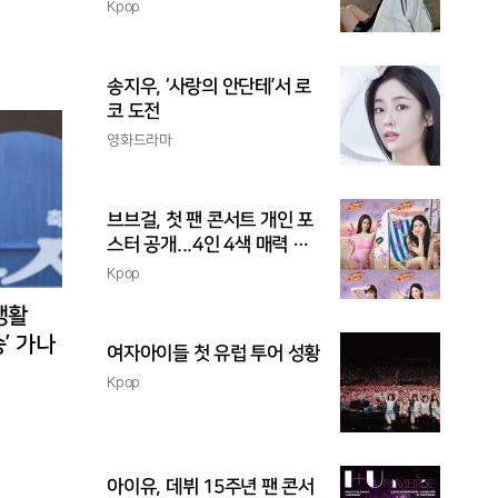
촉
Kpop
송지우, ‘사랑의 안단테’서 로
코 도전
영화드라마
브브걸, 첫 팬 콘서트 개인 포
스터 공개...4인 4색 매력 발
산
Kpop
 맹활
승’ 가나
여자아이들 첫 유럽 투어 성황
Kpop
아이유, 데뷔 15주년 팬 콘서