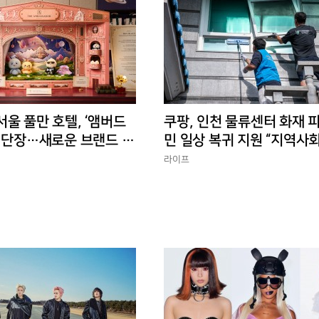
울 풀만 호텔, ‘앰버드
쿠팡, 인천 물류센터 화재 
새 단장…새로운 브랜드 경
민 일상 복귀 지원 “지역사
에 총력”
라이프