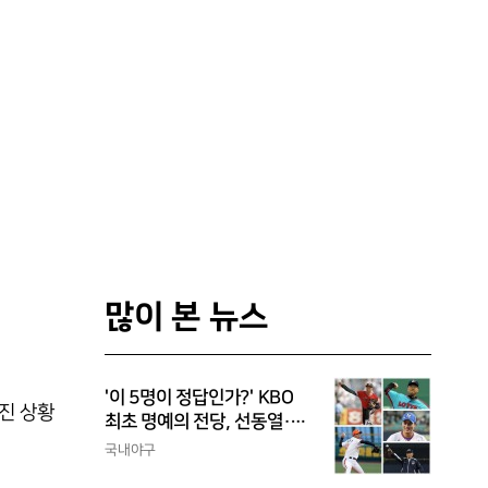
많이 본 뉴스
'이 5명이 정답인가?' KBO
뒤진 상황
최초 명예의 전당, 선동열·최
동원·이승엽·송진우·김응용
국내야구
을 둘러싼 논쟁