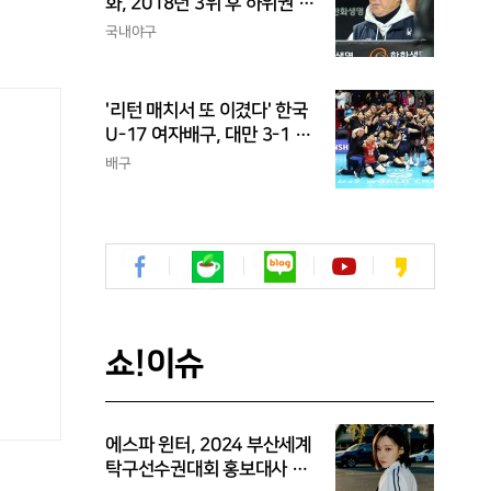
화, 2018년 3위 후 하위권 추
락...주전 3명 빠지기 전에 많
국내야구
은 승리 챙겨야
'리턴 매치서 또 이겼다' 한국
U-17 여자배구, 대만 3-1 완
파...2연승 조 1위
배구
쇼!이슈
에스파 윈터, 2024 부산세계
탁구선수권대회 홍보대사 위