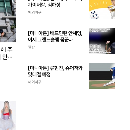
가이버칼, 김하성'
해외야구
[마니아툰] 배드민턴 안세영,
이제 그랜드슬램 꿈꾼다
일반
피해 주
회 안정
[마니아툰] 류현진, 슈어저와
맞대결 예정
해외야구