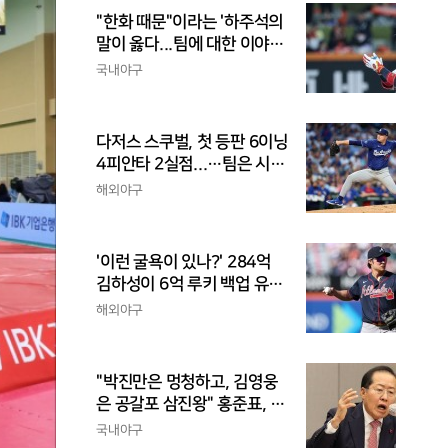
"한화 때문"이라는 '하주석의
말이 옳다...팀에 대한 이야
기, 끝까지 안 하는 게 도리
국내야구
다저스 스쿠벌, 첫 등판 6이닝
4피안타 2실점...…팀은 시즌
최다 5연패
해외야구
'이런 굴욕이 있나?' 284억
김하성이 6억 루키 백업 유격
수라니...자비스, 수비도 김하
해외야구
성보다 한 수 위 평가
"박진만은 멍청하고, 김영웅
은 공갈포 삼진왕" 홍준표, 또
삼성 저격..."무사 만루에 플
국내야구