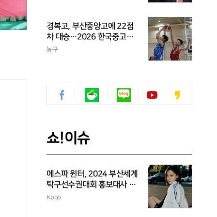
라이 하나도 못 치는 선수가
프로냐?"
경복고, 부산중앙고에 22점
차 대승…2026 한국중고농
구 주말리그 왕중왕전 첫 승
농구
신고
쇼!이슈
에스파 윈터, 2024 부산세계
탁구선수권대회 홍보대사 위
촉
Kpop