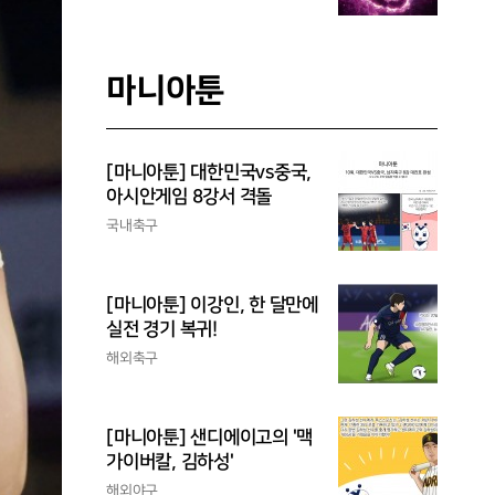
마니아툰
[마니아툰] 대한민국vs중국,
아시안게임 8강서 격돌
국내축구
[마니아툰] 이강인, 한 달만에
실전 경기 복귀!
해외축구
[마니아툰] 샌디에이고의 '맥
가이버칼, 김하성'
해외야구