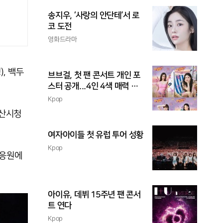
송지우, ‘사랑의 안단테’서 로
코 도전
영화드라마
, 백두
브브걸, 첫 팬 콘서트 개인 포
스터 공개...4인 4색 매력 발
산
Kpop
안산시청
여자아이들 첫 유럽 투어 성황
Kpop
 응원에
아이유, 데뷔 15주년 팬 콘서
트 연다
Kpop