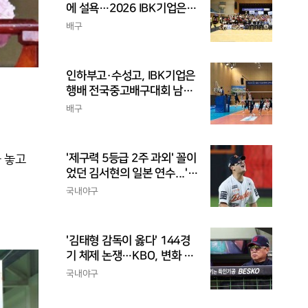
에 설욕…2026 IBK기업은행
배 전국중고배구대회 우승
배구
인하부고·수성고, IBK기업은
행배 전국중고배구대회 남고
부 결승 격돌
배구
'제구력 5등급 2주 과외' 꼴이
 놓고
었던 김서현의 일본 연수...'종
합검진표'에 불과
국내야구
'김태형 감독이 옳다' 144경
기 체제 논쟁…KBO, 변화 고
민해야, 환경에 맞는 경기 수
국내야구
가 바람직