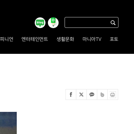
피니언
엔터테인먼트
생활문화
마니아TV
포토