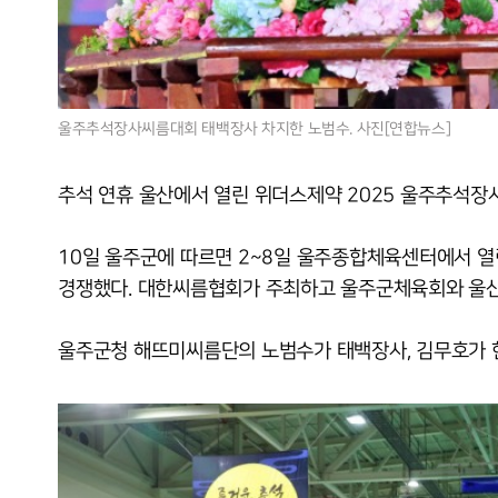
울주추석장사씨름대회 태백장사 차지한 노범수. 사진[연합뉴스]
추석 연휴 울산에서 열린 위더스제약 2025 울주추석장
10일 울주군에 따르면 2~8일 울주종합체육센터에서 열
경쟁했다. 대한씨름협회가 주최하고 울주군체육회와 울
울주군청 해뜨미씨름단의 노범수가 태백장사, 김무호가 