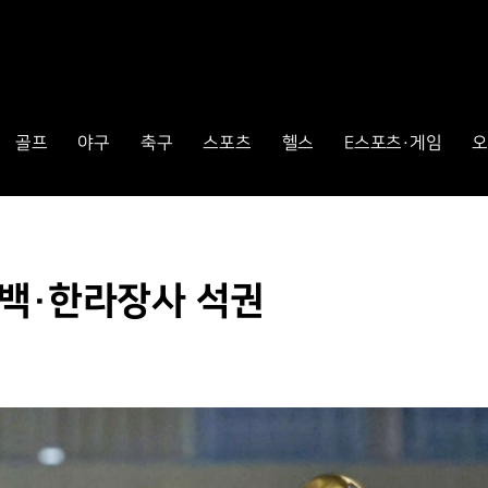
골프
야구
축구
스포츠
헬스
E스포츠·게임
오
태백·한라장사 석권