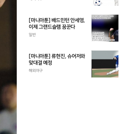
[마니아툰] 배드민턴 안세영,
이제 그랜드슬램 꿈꾼다
일반
[마니아툰] 류현진, 슈어저와
맞대결 예정
해외야구