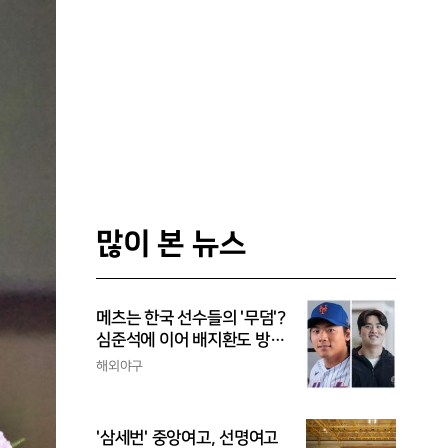
많이 본 뉴스
메츠는 한국 선수들의 '무덤'?
심준석에 이어 배지환도 방
출...심준석은 이미 귀국, 배
해외야구
지환은 미국 잔류할 듯
'삼세번' 중앙여고, 선명여고