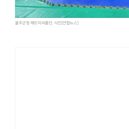
울주군청 해뜨미씨름단. 사진[연합뉴스]