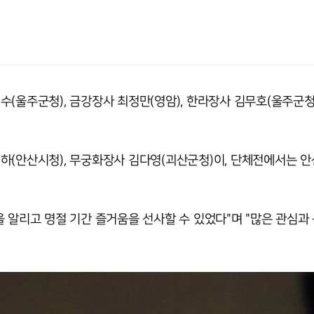
(울주군청), 금강장사 최정만(영암), 한라장사 김무호(울주군청)
하(안산시청), 무궁화장사 김다영(괴산군청)이, 단체전에서는 
 알리고 명절 기간 즐거움을 선사할 수 있었다"며 "많은 관심과