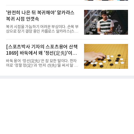
일(한국시간) 칠레 로스안데스에서 열린 2026
를 향한 순조로운 출발을 알렸다.남고부 16강전
FIVB U-17 여자 세계선수권대회 조별리그 D조
에서는 강호 용산고가 배재고를 85-52로 크게
3차전에서 이탈리아를 3-1(25-14 25-19 13-25
'완전히 나은 뒤 복귀해야' 알카라스
누르고 8강에 진출했다. 용산고는 이승민이 22
25-20)로 꺾었다. 푸에르토리코, 대만에 이은 3
점을 기록하며 공격을 주도했고
복귀 시점 안갯속
연승으로 승점 9를 쌓아 조 1위에 올랐다. 24개
팀이 6개 팀씩 4개 조로 나뉘어 조별리그를 치르
복귀 시점을 가늠하기 어려운 부상이다. 손목 부
며 각 조 상위 4개 팀이 16강에 진출한다.지난해
상으로 장기 결장 중인 카를로스 알카라스(스페
U-16 아시아선수권 우승으로 처음 이 대회에 나
인)가 올해 마지막 메이저 US오픈에 나설 수 있
선 대표팀은 3경기 연속 한 세트만 내줬다. 이날
을지 관심이 쏠린다.얀니크 신네르(이탈리아)와
도 1, 2세트를 잡은 뒤 3세트를 내줬으나 4세트
정상을 다투던 알카라스는 지난 4월 바르셀로나
[스포츠박사 기자의 스포츠용어 산책
종반 점수 차를 벌려 승점 3을 챙겼다.블로킹은
오픈 이후 넉 달째 남자프로테니스(ATP) 투어 경
7-16으로 밀렸지만 한국보다
1869] 바둑에서 왜 '정선(定先)'이라
기에 나서지 못하고 있다. 9일 영국 BBC 등에 따
르면 그는 손목 힘줄을 감싸는 활막에 염증이 생
말할까
바둑 용어 ‘정선(定先)’은 참 묘한 말이다. 한자
기는 건초염을 앓고 있다.이 부상이 까다로운 이
어로 ‘정할 정(定)’과 ‘먼저 선(先)’을 써서 말 그
유가 있다. 반복적으로 라켓을 쥐고 휘두르는 동
대로 풀면 ‘먼저 두는 것을 정한다’는 뜻이다. 흑
작 탓에 테니스 선수에게 흔한 부상이지만, 가벼
이 먼저 두되 백에게 덤을 주지 않는 방식이다.
우면 몇 주 안에 낫는 반면 심하면 수술과 함께
요즘 프로기사들의 대국은 대부분 ‘호선(互
최장 1년의 회복이 필요하다. 알카라스는 수술
先)’으로 치러지고, 백에게 6집 반 또는 7집 반의
은 받지 않았다. 라켓
덤을 주는 것이 일반적이다. (본 코너 1868회 ‘바
둑에서 왜 ‘호선(互先)’이라 말할까‘ 참조) 반면
정선에서는 흑이 먼저 두는 대신 덤이 없다. 한국
기원 역시 기력 차이를 표시하는 기준에서 정선
을 하나의 기준으로 삼고 있다.과거 일본 바둑의
치수제에서는 실력 차이에 따라 정선(定先), 선
상선(先相先), 선이선(先二先) 등 여러 단계가