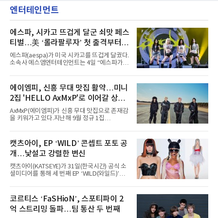
엔터테인먼트
에스파, 시카고 뜨겁게 달군 쇠맛 페스
티벌…美 ‘롤라팔루자’ 첫 출격부터
증명한 존재감
에스파(aespa)가 미국 시카고를 뜨겁게 달궜다.
소속사 에스엠엔터테인먼트는 4일 “에스파가
지난 2일(현지 시간) 미국 시카고 그랜트 파크에
서 열린 ‘롤라팔루자 시카고’(Lollapalooza
Chicago)의 알리안츠 스테이지에 올랐다”며
에이엠피, 신흥 무대 맛집 활약…미니
“총 14곡으로 구성된 세트리스트를 선사, 데뷔 7
2집 'HELLO AxMxP'로 이어갈 상승
년 차다운 노련한 무대 매너와 파워풀한 에너지
로 현장의 분위기를 압도했다”고 밝혔다.1991
세
AxMxP(에이엠피)가 신흥 무대 맛집으로 존재감
년 시작된 ‘롤라팔루자’는 8개 스테이지, 170여
을 키워가고 있다.지난해 9월 정규 1집
팀의 아티스트와 40만 명 이상의 관객이 운집하
'AxMxP'를 발매하며 가요계에 정식 출격한
는 북미 최대 규모의 페스티벌이다.올해 ‘롤라팔
AxMxP는 데뷔 전부터 버스킹과 각종 페스티벌,
루자 시카고’에는 에스파 외에도 제니, 아이들,
공연 무대에 오르며 실전 경험을 쌓아왔다.이들
캣츠아이, EP ‘WILD’ 콘셉트 포토 공
코르티스 등 K팝 스타들이 출연진 명단에 이름
은 소속사 패밀리 콘서트를 비롯해 '뷰티풀 민트
을 올렸다.이날 에스파는
개…낯설고 강렬한 변신
라이프 2025', '2025 부산국제록페스티벌' 등 대
형 무대에 잇달아 출연해 당찬 에너지와 풋풋한
캣츠아이(KATSEYE)가 31일(한국시간) 공식 소
매력으로 음악팬들의 눈도장을 찍었다.이후
셜미디어를 통해 세 번째 EP ‘WILD(와일드)’의
AxMxP는 '카운트다운 판타지 2025-2026',
콘셉트 포토와 트랙리스트를 공개했다.‘Wild
'PEAKBOX 2025 vol.2 : 사랑·청춘·행복', '2025
heart(와일드 하트)’라는 제목이 붙은 콘셉트 포
Someday Christmas - 부산' 등 무대를 통해 안
토에는 멤버들의 본능적이고 야성적인 면모가
코르티스 ‘FaSHioN’, 스포티파이 2
정적인 실력을 입증했고, 올해 '2026 어썸뮤직
강렬하게 담겼다. 짙은 아이섀도와 푸른빛·금빛·
페스티벌', '뷰티풀 민트 라이프 2026', '2026
억 스트리밍 돌파…팀 통산 두 번째
붉은빛의 컬러 렌즈가 비현실적인 분위기를 자
아내고, 여러 원색이 불규칙하게 뒤섞인 멀티컬