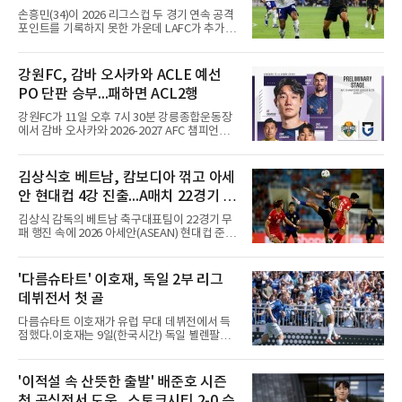
손흥민(34)이 2026 리그스컵 두 경기 연속 공격
포인트를 기록하지 못한 가운데 LAFC가 추가시
간 결승골로 승리했다.손흥민은 9일 낮(한국시
간) 미국 로스앤젤레스 BMO 스타디움에서 열린
멕시코 리가 MX 톨루카와의 조별리그 2차전에
강원FC, 감바 오사카와 ACLE 예선
최전방 공격수로 선발 출전했으나 슈팅 없이 후
PO 단판 승부...패하면 ACL2행
반 23분 주드 테리와 교체됐다. 북중미 월드컵
이후 MLS 4경기 연속 골을 넣었던 그는 지난 6
강원FC가 11일 오후 7시 30분 강릉종합운동장
일 치바스 과달라하라전에 이어 침묵했다.전반
에서 감바 오사카와 2026-2027 AFC 챔피언스
1분 다비드 마르티네스가 얻은 페널티킥은 비디
리그 엘리트(ACLE) 예선 플레이오프를 치른다.
오 판독으로 취소됐고, 전반 34분 드니 부앙가의
승자는 ACLE 본선에 오르고 패자는 2부 격 대회
슈팅은 골키퍼에게 막혔다. 승부는 후반 46분 제
인 AFC 챔피언스리그2(ACL2)로 향한다. 강원은
김상식호 베트남, 캄보디아 꺾고 아세
이컵 샤펠버그의 크로스가 걷혀 나오자 에디 세
2024시즌 K리그1 준우승 자격으로 나선 지난 시
구라가 페널티아크 왼쪽에서 오
안 현대컵 4강 진출...A매치 22경기 무
즌 ACLE에서 창단 첫 아시아 무대를 경험하며
16강에 진출했고, 2025시즌 리그 5위로 이번 출
패 질주
김상식 감독의 베트남 축구대표팀이 22경기 무
전권을 얻었다.감바 오사카는 2025-2026시즌
패 행진 속에 2026 아세안(ASEAN) 현대컵 준결
ACL2 결승에서 크리스티아누 호날두의 소속팀
승에 올랐다.베트남은 7일(한국시간) 하노이 미
알나스르를 2-0으로 꺾은 우승팀이다. 지난 7일
딘 국립경기장에서 열린 캄보디아와의 조별리그
J리그 개막전에서 우라와 레즈를 4-3으로 이겨
A조 4차전에서 응우옌 딘 박의 2골과 상대 자책
'다름슈타트' 이호재, 독일 2부 리그
기세도 좋다.최근 리그 2연패로 상승세가 끊긴
골을 묶어 3-1로 이겼다. 3승 1무 승점 10으로
강원은 이번 승리로 반등을 노린다. 김대
데뷔전서 첫 골
싱가포르(승점 8)를 제치고 조 1위를 차지했고,
A매치 연속 무패는 22경기(19승 3무)로 늘렸다.
다름슈타트 이호재가 유럽 무대 데뷔전에서 득
종전 자국 기록은 18경기였다.2년마다 열리는
점했다.이호재는 9일(한국시간) 독일 뵐렌팔토
현대컵은 '동남아의 월드컵'으로 불리며, 스즈키
어 경기장에서 열린 홀슈타인 킬과의 2026-
컵·미쓰비시컵을 거쳐 30주년을 맞아 타이틀 스
2027시즌 2.분데스리가(2부) 개막전에서 0-2로
폰서가 바뀌었다. 2024년 우승팀 베트남은 2연
뒤진 후반 추격골을 넣었다. 후반 15분 핀 라켄
'이적설 속 산뜻한 출발' 배준호 시즌
패와 통산 4번째 우승을 노린다.준결승 상대 말
마허와 교체 투입된 그는 후반 31분 페널티지역
레이시아는 8일 필리핀을 1-0
첫 공식전서 도움...스토크시티 2-0 승