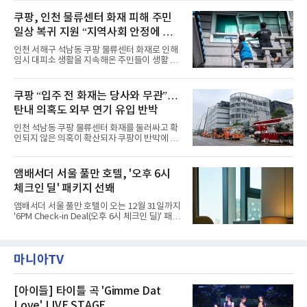
이야기를 담은 인형 극장 콘셉트의 공간 ‘앰버드
혜택을 제공한다.수요일 런치에는 사전 예약한
시어터(Ambird Theater)’를 새롭게 선보인
쿠팡, 인천 물류센터 화재 피해 주민
유료 회원 고객을 대상으로 5% 추가 할인 또는
다”고 밝혔다.앰배서더 서울 풀만 호텔은 로비
바우처 1매 추가
일상 복귀 지원 “지역사회 안정에 총
한편에 마련된 앰버드 존을 통해 앰버드의 세계
관을 소개해왔다. 앰버드 존은 앰버드가 우주여
력”
인천 서해구 석남동 쿠팡 물류센터 화재로 인해
행 중 수집한 다양한 굿즈를 전시한 '앰버드 플래
임시 대피소 생활을 지속해온 주민들이 생활 터
닛(Ambird Planet)과 계절별 플라워 연출로 사
전으로 돌아갈 수 있는 계기가 마련됐다. 쿠팡풀
랑받아온 ‘앰버드 가든(Ambird Garden)’으로
필먼트서비스(CFS)가 지난 28일부터 화재 피해
구성되어 있다.새 단장한 앰버드 시어터는 오페
주민을 대상으로 전문 출장 청소서비스 지원에
쿠팡 “입주 전 화재는 당사와 무관”…
라 극장을 모티브로 한 데코레이션으로 구성됐
나섬으로써 본격적인 지역사회 복구 작업이 시
다. 무대 공간 및 티켓 박스
탄내 의혹도 외부 연기 유입 반박
작된 것이다.대피소 주민 중심 청소 접수, 첫날
부터 2가구 지원 완료CFS는 신현초등학교, 신
인천 석남동 쿠팡 물류센터 화재를 둘러싸고 확
현북초등학교, 신현여자중학교 등 인천 서해구
인되지 않은 의혹이 확산되자 쿠팡이 반박에 나
관내 임시 대피소 3곳에서 체류해온 화재 피해
섰다. 화재 전 센터 내부에서 탄내가 났다는 주장
주민들을 대상으로 출장 청소업체 요청 접수를
에 대해서는 외부 화재 연기 유입이라고 설명했
시작했다. 현장에서 극심한 피해를 입은 지역 주
고, 2023년 같은 물류센터에서 발생한 화재에
앰배서더 서울 풀만 호텔, '오후 6시
민들의 호응 속에 CFS는 즉시 행동에 나섰다. 지
대해서도 쿠팡 입주 전 공사 과정에서 벌어진 일
난 28일 오후 전문 청소업체와
체크인 딜' 패키지 선봬
이라며 선을 그었다.쿠팡은 21일 인천 물류센터
내부에서 불이 타는 냄새가 났다는 의혹과 관련
앰배서더 서울 풀만 호텔이 오는 12월 31일까지
해 “사실무근”이라는 입장을 밝혔다.회사 측은
'6PM Check-in Deal(오후 6시 체크인 딜)' 패키
“인근에서 지난 15일 다른 회사에서 발생한 대
지를 선보인다.이번 패키지는 오후 6시 체크인
형 화재 연기가 인입돼 즉시 방재팀이 조사한 결
으로 여유로운 저녁 시간부터 호텔 스테이를 시
과 일산화탄소가 미검출됐고, 내부 문제가 아닌
작할 수 있도록 준비됐다.앰배서더 서울 풀만 호
것으로 확인됐다”고 설명했다.이어 “정확한 화
마니아TV
텔 측은 “퇴근 후 또는 주말 도심 속에서 짧지만
재 원인은 추후 조사될
온전한 휴식을 원하는 고객들에게 특별한 경험
을 제공한다”고 밝혔다.패키지는 디럭스와 이그
제큐티브 두 가지 타입으로 구성된다. 디럭스 패
[아이들] 타이틀 곡 'Gimme Dat
키지는 객실 1박(룸 온리)으로 심플한 호캉스를
Love' LIVE STAGE