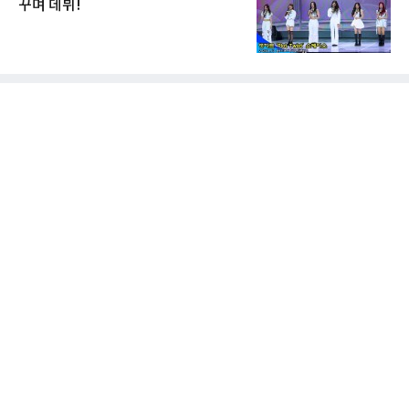
꾸며 데뷔!