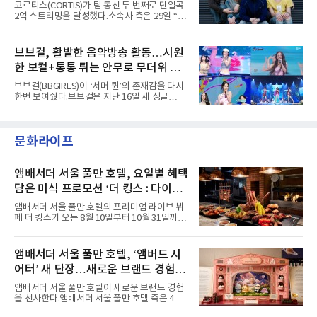
코르티스(CORTIS)가 팀 통산 두 번째로 단일곡
러 헤어와 과감한 블루·블랙 립 메이크업이 낯설
2억 스트리밍을 달성했다.소속사 측은 29일 “코
고도 매혹적인 비주얼을 완성했다.스타일링 역
르티스의 데뷔 앨범 수록곡 ‘FaSHioN’이 글로
시 파격적이다. 스터드와 망사, 코르셋, 풍성한
벌 오디오·음원 스트리밍 플랫폼 스포티파이에
레이스 등 언뜻 어울리지 않을 듯한 소재와 실루
서 27일 자로 누적 재생 수 2억 회를 돌파했
브브걸, 활발한 음악방송 활동…시원
엣을 거침없이 결합했다. 멤버들은 각기 다른 개
다”고 밝혔다.곡이 발표된 지 약 10개월 만이다.
성을 살린 스타일링을 선
한 보컬+통통 튀는 안무로 무더위 사
팀의 첫 번째 2억 스트리밍 곡은 동일 음반에 수
록된 ‘GO!’다. 이 노래는 공개 약 9개월 만인 지
냥
브브걸(BBGIRLS)이 ‘서머 퀸’의 존재감을 다시
난달 26일 자에 2억 고지를 밟았다. 이는 최근 5
한번 보여줬다.브브걸은 지난 16일 새 싱글
년 내 데뷔한 보이그룹의 곡 중 최단기 2억 달성
'BODY WAVE'(바디 웨이브)를 발매하고 각종 음
이며 ‘FaSHioN’이 그 다음이다.코르티스는 평
악방송에 출연했다.브브걸은 컴백 이후 Mnet
소 관심이 많은 ‘패션’을 소재로 곡을 공동 창작
'엠카운트다운'을 시작으로 KBS2 '뮤직뱅크',
했다. “내 티, 5 bucks 바지는, 만원” 등 멤버들
문화라이프
MBC '쇼! 음악중심', SBS '인기가요' 등 주요 음
의 라이프 스타일
악방송 무대에 올라 화려한 퍼포먼스를 펼쳤다.
시원한 에너지와 안정적인 라이브, 통통 튀는 매
력을 앞세워 매 무대 색다른 볼거리를 선사했다.
앰배서더 서울 풀만 호텔, 요일별 혜택
특히 화사한 파스텔 톤의 비치웨어부터 청량한
담은 미식 프로모션 ‘더 킹스 : 다이닝
마린룩, 햇살 아래 반짝이는 물결을 연상시키는
프리빌리지즈’ 선봬
스커트, 강렬한 붉은 계열의 스타일링까지 각기
앰배서더 서울 풀만 호텔의 프리미엄 라이브 뷔
다른 매력을 선보였다. 브브걸은 다채로운 여름
페 더 킹스가 오는 8월 10일부터 10월 31일까지
패션을 완벽하게 소화하며 보
특별 프로모션 ‘더 킹스 : 다이닝 프리빌리지
즈’를 선보인다.앰배서더 서울 풀만 호텔 측은
“요일마다 다른 즐거움과 한층 깊어진 미식의 여
앰배서더 서울 풀만 호텔, ‘앰버드 시
유를 경험할 수 있도록 기획했다”고 밝혔다.먼저
어터’ 새 단장…새로운 브랜드 경험 선
월요일과 화요일에는 한 주의 문을 여는 여유로
운 식사를 테마로 다양한 혜택이 마련된다. 런치
사
앰배서더 서울 풀만 호텔이 새로운 브랜드 경험
이용 시 성인 5인 이상 사전 예약 고객에게 성인
을 선사한다.앰배서더 서울 풀만 호텔 측은 4일
1인 무료 혜택을 제공하며, 디너 이용 시에는 성
“호텔 공식 마스코트 앰버드(Ambird)의 새로운
인 2인 이상 사전 예약 고객에게 소인 1인 무료