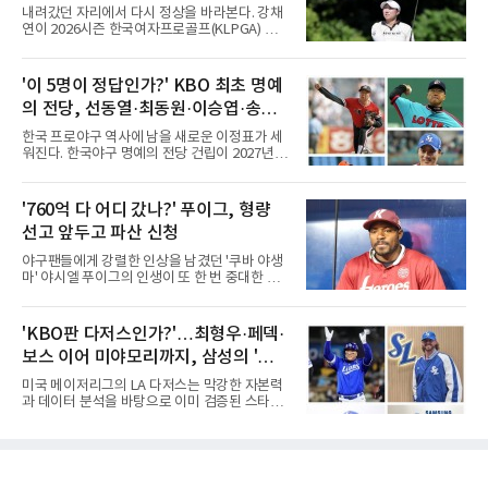
많은 숫자는 아니다. 메이저리그는 팀당 162경
두
내려갔던 자리에서 다시 정상을 바라본다. 강채
기, 일본프로야구도 143~144경기를 치른다. 숫
연이 2026시즌 한국여자프로골프(KLPGA) 투어
자만 놓고 보면 KBO가 유난히 혹사 구조라고 말
하반기 첫 대회 제주삼다수 마스터스(총상금 10
하기 어렵다.하지만 중요한 것은 숫자가 아니라
억 원, 우승상금 1억8000만 원) 2라운드에서 단
환경이다. 한국의 여름은 달라지고 있다. 과거와
독 선두로 도약했다.강채연은 7일 제주도 서귀
'이 5명이 정답인가?' KBO 최초 명예
비교하기 어려울 정도로 폭염이 길어지고 강해
포의 테디밸리 골프앤리조트(파72)에서 열린 2
지고 있다. 여기에 장마, 이
의 전당, 선동열·최동원·이승엽·송진
라운드에서 버디 5개와 보기 1개를 묶어 4언더
파 68타를 쳤다. 중간합계 9언더파 135타로 전
우·김응용을 둘러싼 논쟁
한국 프로야구 역사에 남을 새로운 이정표가 세
날 공동 4위에서 선두로 올라섰다. 공동 2위 그
워진다. 한국야구 명예의 전당 건립이 2027년으
룹(8언더파 136타)과는 한 타 차다.이 대회는 그
로 다가오면서 이제 야구계의 관심은 하나의 질
에게 특별하다. 2023년 정규투어에 데뷔한 강채
문으로 향하고 있다. "누가 한국 야구 최초의 명
연은 2024년 8월 이 대회에서 공동 2위로 주목
예의 전당 헌액자가 될 것인가?"현재 가장 많이
'760억 다 어디 갔나?' 푸이그, 형량
받았으나, 지난해 상금순위 75위에 그쳐 시드순
거론되는 후보군은 선동열, 최동원, 이승엽, 송
위전으로 밀렸고 본선에서도 78위에
선고 앞두고 파산 신청
진우, 그리고 김응용 감독이다. 한국 야구의 시
대별 상징성과 업적을 고려하면 충분히 설득력
야구팬들에게 강렬한 인상을 남겼던 '쿠바 야생
있는 이름들이다.선동열은 한국 야구가 배출한
마' 야시엘 푸이그의 인생이 또 한 번 중대한 갈
최고의 투수로 평가받는다. 해태 시절 통산 146
림길에 섰다. 메이저리그와 한국 프로야구에서
승과 평균자책점 1.20이라는 압도적인 기록을
거액을 벌었던 푸이그가 연방 사건 선고를 앞두
남겼고, 1980년대 후반 리그를 지배했다. 일본
고 파산보호를 신청했다.푸이그는 최근 미국 플
'KBO판 다저스인가?'…최형우·페덱·
프로야구에서도 성공하며 한국 선수의 해외 진
로리다 파산 법원에 챕터11 파산보호 신청을 냈
출 가능성을 보여준 상징적인 존
보스 이어 미야모리까지, 삼성의 '스펙
다. 챕터11은 기업이나 개인이 채권자들과 협의
를 통해 재정 구조를 재편할 수 있도록 돕는 제도
만렙' 승부수
미국 메이저리그의 LA 다저스는 막강한 자본력
다.미 매체들에 따르면 푸이그의 자산 규모는
과 데이터 분석을 바탕으로 이미 검증된 스타들
1000만~5000만 달러(약 146억~730억 원), 부
을 영입하는 대표적인 팀이다. 오타니 쇼헤이를
채는 100만~1000만 달러(약 14억~146억 원) 수
비롯해 메이저리그 정상급 선수들을 품으며 매
준으로 신고됐다. 다만 법원은 채권자 목록과 자
시즌 우승 후보로 평가받는 다저스의 행보는 늘
산 내역 등 일부 필수 자료가 빠졌다며 서류 미비
야구계의 관심을 끌었다. 가능성에 투자하기보
를 지적했다.관심이 쏠리는 이
다, 이미 무대에서 증명한 선수들을 통해 당장의