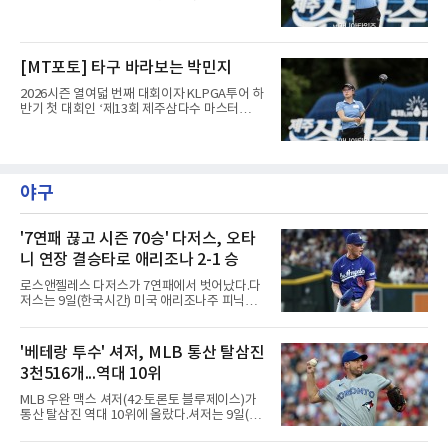
스’(총상금 10억 원, 우승상금 1억 8천만 원)가
제주도 서귀포시에 위치한 테디밸리 골프앤리조
트(파72/6,767야드)에서 열리고 있다.9일 현재
최종라운드 경기가 펼쳐지고 있다.박민지가 1번
[MT포토] 타구 바라보는 박민지
홀에서 경기하고 있다.
2026시즌 열여덟 번째 대회이자 KLPGA투어 하
반기 첫 대회인 ‘제13회 제주삼다수 마스터
스’(총상금 10억 원, 우승상금 1억 8천만 원)가
제주도 서귀포시에 위치한 테디밸리 골프앤리조
트(파72/6,767야드)에서 열리고 있다.9일 현재
최종라운드 경기가 펼쳐지고 있다.박민지가 1번
홀에서 경기하고 있다.
야구
'7연패 끊고 시즌 70승' 다저스, 오타
니 연장 결승타로 애리조나 2-1 승
로스앤젤레스 다저스가 7연패에서 벗어났다.다
저스는 9일(한국시간) 미국 애리조나주 피닉스
체이스필드에서 열린 2026 MLB 애리조나 다이
아몬드백스전에서 2-1로 이겼다. 8회 카일 터커
의 솔로 홈런으로 앞섰으나 9회말 마무리 에드
'베테랑 투수' 셔저, MLB 통산 탈삼진
윈 디아스가 헤랄도 페르도모와 코빈 캐럴에게
3천516개...역대 10위
연속 3루타를 맞고 동점을 허용했다.수술과 재
활을 마치고 지난달 30일 복귀한 디아스는 전날
MLB 우완 맥스 셔저(42·토론토 블루제이스)가
끝내기 역전 홈런에 이어 이틀 연속 무너졌다. 다
통산 탈삼진 역대 10위에 올랐다.셔저는 9일(한
만 무사 3루를 실점 없이 넘겨 경기는 연장으로
국시간) 미국 필라델피아 시티즌스뱅크파크에
이어졌고, 다저스는 10회초 오타니 쇼헤이의 내
서 열린 필라델피아 필리스와의 원정 경기에 선