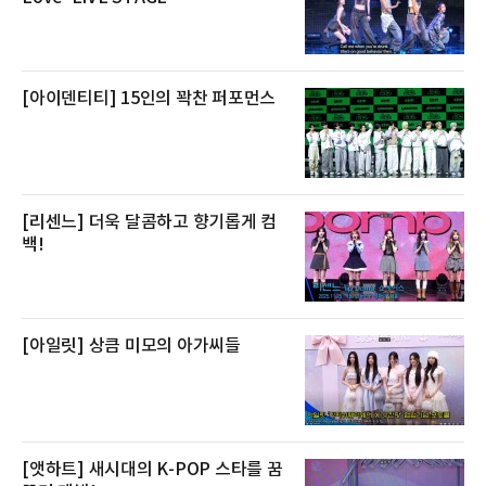
즐길 수 있으며, 이그제큐티브 패키지는 객실 1
박과 함께 클럽 앰배서더 라운지 2인 이용, 웰니
스 센터 사우나 2인 이용 혜택이 포함된다.특히
클럽 앰배서더 라운지
[아이덴티티] 15인의 꽉찬 퍼포먼스
[리센느] 더욱 달콤하고 향기롭게 컴
백!
[아일릿] 상큼 미모의 아가씨들
[앳하트] 새시대의 K-POP 스타를 꿈