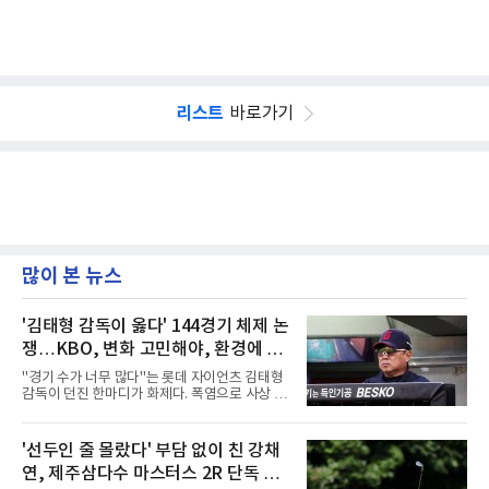
리스트
바로가기
많이 본 뉴스
'김태형 감독이 옳다' 144경기 체제 논
쟁…KBO, 변화 고민해야, 환경에 맞
는 경기 수가 바람직
"경기 수가 너무 많다"는 롯데 자이언츠 김태형
감독이 던진 한마디가 화제다. 폭염으로 사상 초
유의 이틀 연속 전 경기 취소가 결정된 날, 김 감
독은 단순히 더위를 이야기하지 않았다. 우천,
폭염, 부상 등 변수가 늘어나는 현실에서 현재
'선두인 줄 몰랐다' 부담 없이 친 강채
팀당 144경기 체제가 과연 지속 가능한지 질문
연, 제주삼다수 마스터스 2R 단독 선
을 던졌다.물론 144경기가 세계적으로 특별히