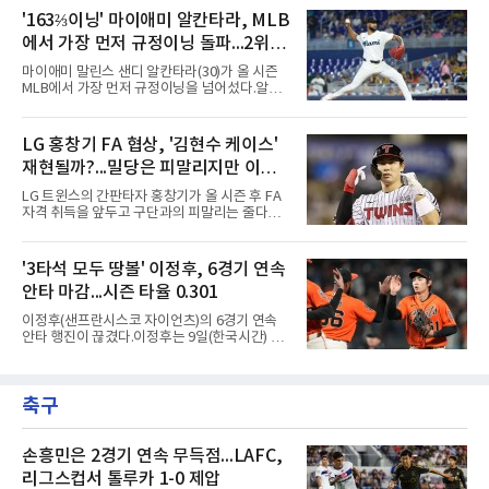
야 안타로 결승점을 뽑았다. 10회말에는 잭 드레
발 등판해 5⅓이닝 4탈삼진을 기록, 통산 3천
'163⅔이닝' 마이애미 알칸타라, MLB
이어가 1사 1, 3루에서 병살타를 유도했다.시즌
516개를 쌓아 월터 존슨(3천515개)을 1개 차로
70승 47패가 된 다저스는 지구
에서 가장 먼저 규정이닝 돌파...2위와
제쳤다.이 부문 1위는 놀런 라이언(5천714개)이
며 랜디 존슨(4천875개), 로저 클레먼스(4천672
14이닝 차
마이애미 말린스 샌디 알칸타라(30)가 올 시즌
개), 스티브 칼턴(4천136개)이 뒤를 잇는다.현역
MLB에서 가장 먼저 규정이닝을 넘어섰다.알칸
중에서는 올 시즌 후 은퇴하는 통산 8위 저스틴
타라는 9일(한국시간) 미국 마이애미 론디포파
벌랜더(디트로이트 타이거스·266승·3천554탈
크에서 열린 로스앤젤레스 에인절스전에 선발
삼진)에 이어 222승의 셔저가 다승과 탈삼진 모
등판해 7이닝 3피안타 무실점을 기록, 7-0 승리
LG 홍창기 FA 협상, '김현수 케이스'
두 2위다. 올해 토론토와 1년 300만 달러에 재계
를 이끌며 시즌 13승(6패)을 올렸다. 평균자책점
약한 그는 9위 게일로드 페리(3
재현될까?...밀당은 피말리지만 이적
은 3.52로 떨어졌고, 3회를 마쳤을 때 통산 1천
226이닝을 기록해 리키 놀라스코의 구단 최다
가능성은 낮아
LG 트윈스의 간판타자 홍창기가 올 시즌 후 FA
이닝(1천225⅔이닝)을 경신했다.시즌 소화 이닝
자격 취득을 앞두고 구단과의 피말리는 줄다리
은 163⅔이닝으로 규정이닝 162이닝을 통과했
기를 예고하고 있다. 과거 팀의 핵심 자원이었던
다. 이닝 2위 크리스토페르 산체스(필라델피아
김현수가 FA 시장에서 이적했던 충격적인 선례
필리스·149⅔이닝)보다 14이닝 많다.2017년 세
가 소환되면서 벌써부터 팬들의 이목이 집중되
'3타석 모두 땅볼' 이정후, 6경기 연속
인트루이스에서 데뷔해 이듬해 마이애미로 이적
는 양상이다.다만 이번 협상은 과거 김현수 케이
한 그는 2022년 리그 최다 228⅔이닝
안타 마감...시즌 타율 0.301
스와는 판이하게 다른 환경 속에서 전개될 것으
로 보인다. 선수 측과 구단 간의 시각 차이가 팽
이정후(샌프란시스코 자이언츠)의 6경기 연속
팽히 맞서며 내부 협상 과정은 극심한 진통을 겪
안타 행진이 끊겼다.이정후는 9일(한국시간) 미
을 가능성이 크지만, 시장 외부에서 불어오는 변
국 샌프란시스코 오라클 파크에서 열린 MLB 디
수는 제한적일 것이라는 분석이 지배적이다.홍
트로이트 타이거스와의 홈경기에 2번 타자 우익
창기는 지난 2025년 불의의 무릎 부상으로 전력
수로 출전해 3타수 무안타에 그쳤다. 시즌 타율
에서 이탈하는 아픔을 겪었고, 이어진 2026시즌
축구
은 0.301로 하락했다. 1회와 4회 유격수 땅볼, 7
초중반에도 실전 감각 회복
회 2루수 땅볼로 물러났고 9회초 대수비와 교체
됐다.샌프란시스코는 팀 전체가 2안타에 묶인
데다 7회 6실점이 겹쳐 0-8로 졌다.샌디에이고
손흥민은 2경기 연속 무득점...LAFC,
파드리스 송성문은 휴스턴 애스트로스와의 홈경
리그스컵서 톨루카 1-0 제압
기에 결장했다. 샌디에이고는 3-2로 이겼다.