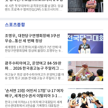
오른쪽에서 카이 클레피시의 패스를 받아 오른
발 슈팅으로 마무리했다.다름슈타트는 후반 41
새 시즌 첫 무대부터 공격포인트를 남겼다. 잉글
분 알렉산다르 부코티치의 동점골로 승점 1을
랜드 프로축구 챔피언십(2부) 스토크시티의 배
챙겼다. 홀슈타인 킬은 전반 8분 기예르모 발지,
준호가 시즌 첫 공식전에서 도움을 올렸다.배준
전반 42분 필 하레스의 골로 앞섰으나 2-2 무승
호는 9일(한국시간) 영국 스토크온트렌트의 베
부에 그쳤다.2000년생 이호재는 191㎝ 신장을
트365 스타디움에서 열린 올덤 애슬레틱(4부)과
활용한 제공권과 문전 슈팅이 강점인 정통 스트
스포츠종합
의 2026-2027시즌 잉글랜드 풋볼리그컵(EFL
라이커로, K리그1 포항 스틸러스에서
컵) 1라운드에서 팀의 2-0 승리에 쐐기를 박는
골을 도왔다.투입 직후 결정적인 장면을 만들었
다. 1-0으로 앞서던 후반 21분 그라운드를 밟은
조명우, 대한당구연맹회장배 3쿠션
그는 후반 37분 상대 수비 라인 사이를 찌르는
우승...통산 세 번째 정상
전진 패스를 건넸고, 이를 받은 로베르트 보제니
크가 단독 드리블 끝에 오른발 슈팅으로 골망을
세계랭킹 1위 조명우(서울시청)가 7년 만에 대
흔들었다.시점도 좋았다. 프랑스 올랭피크 리옹
한당구연맹회장배 정상에 올랐다.조명우는 9일
이적설이 도는 배준호는 시즌 첫
강원 양구군 양구종합스포츠타운에서 열린
'SOOP과 함께하는 2026 대한당구연맹회장배
전국당구대회' 캐롬 3쿠션 남자부 결승에서 송
광주수피아여고, 온양여고 84-59 완
윤도(홍성고부설방통고)를 50-36으로 꺾었다.
파… 2026 한국중고농구 주말리그 왕
유소년 시절 '조명우 키즈'로 성장한 후배와의 대
결이었다.2017년 이 대회에서 만 19세 5개월로
중왕전 2연패 순항
여고농구 최강 광주수피아여고가 온양여고를 여
국내 성인 3쿠션 최연소 우승을 기록한 그는
유 있게 꺾고 2026 한국중고농구 주말리그 왕중
2019년에 이어 통산 세 번째 우승을 거뒀다. 조
왕전 첫 승을 신고했다.지난해 대회 챔피언 광주
명우는 최근 두 대회 연속 10대 선수와 결승에서
수피아여고는 9일 전남 해남 동백체육관에서 열
만났다며 방심할 수 없다고 말했다. 공동 3위는
린 대회 여고부 예선리그 B조 첫 경기에서 온양
'손서연 23점·어민서 17점' U-17 여자
정승일(서울당구연맹), 이범열(시흥시체육회).
여고를 84-59로 완파했다.광주수피아여고는 김
여자 3쿠션 일반부에서는 허채원(서울당
배구, 세계선수권서 이탈리아 3-1 완
사랑이 24점, 김담희가 20점을 올리며 공격을
이끌었다. 두 선수는 팀 득점의 절반 이상을 합작
파...조별리그 3연승
한국 17세 이하(U-17) 여자 배구대표팀이 세계
하며 승리를 견인했다.이로써 광주수피아여고는
선수권대회에서 3연승을 기록했다.대표팀은 9
첫 경기부터 25점 차 승리를 거두며 대회 2연패