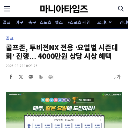
골프
야구
축구
스포츠
헬스
E스포츠·게임
오피니언
엔터
골프
골프존, 투비전NX 전용 ‘요일별 시즌대
회’ 진행… 4000만원 상당 시상 혜택
2025-09-29 10:28:26