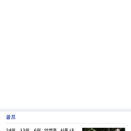
니라, 승부처에서 힘을 발휘할 수 있는 검증된
리더를 선택한 것이다.외국인 대체 투수 구성도
마찬가지다. 메이저리그
골프
24위→13위→6위...안병훈, 사흘 내