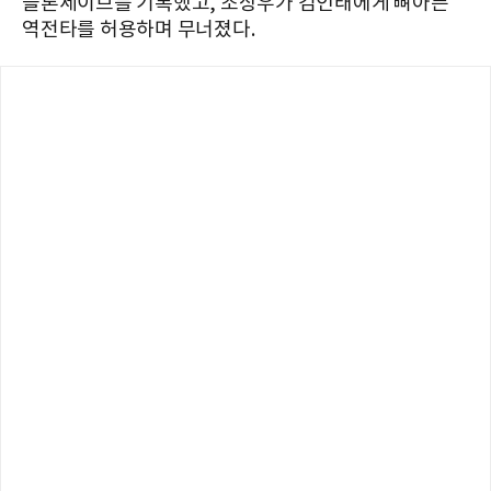
블론세이브를 기록했고, 조상우가 김인태에게 뼈아픈
역전타를 허용하며 무너졌다.