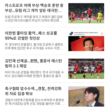
호는 9일(한국시간) 영국 스토크온트렌트의 베
트365 스타디움에서 열린 올덤 애슬레틱(4부)과
카스트로프 어깨 부상·백승호 훈련 중
의 2026-2027시즌 잉글랜드 풋볼리그컵(EFL
부상...유럽 리그 개막 앞둔 태극전사
컵) 1라운드에서 팀의 2-0 승리에 쐐기를 박는
골을 도왔다.투입 직후 결정적인 장면을 만들었
악재
유럽 프로축구 개막을 앞두고 북중미 월드컵에
다. 1-0으로 앞서던 후반 21분 그라운드를 밟은
나섰던 태극전사들의 부상이 잇따라 확인됐다.
그는 후반 37분 상대 수비 라인 사이를 찌르는
독일 분데스리가 보루시아 묀헨글라트바흐는 8
전진 패스를 건넸고, 이를 받은 로베르트 보제니
일(한국시간) 옌스 카스트로프가 6일 아마추어
크가 단독 드리블 끝에 오른발 슈팅으로 골망을
팀 로타흐-에게른과의 친선경기에서 어깨를 다
이한범 풀타임 활약...패스 성공률
흔들었다.시점도 좋았다. 프랑스 올랭피크 리옹
쳐 당분간 출전이 어렵다고 밝혔다. 그는 후반 교
이적설이 도는 배준호는 시즌 첫
95%로 강렬한 첫인상
체 투입돼 두 골을 넣었으나 후반 22분 부상으로
물러났다.독일인 아버지와 한국인 어머니 사이
첫 경기부터 강렬했다. 벨기에 프로축구 클뤼프
에서 태어난 카스트로프는 측면 미드필더와 측
브루게에 입단한 축구 국가대표 수비수 이한범
면 수비가 가능한 자원으로, 월드컵 남아프리카
이 풀타임 데뷔전을 치르며 경기 최우수선수에
공화국과의 조별리그 3차전에 출전했다. 해외
뽑혔다.이한범은 8일(한국시간) 벨기에 브뤼헤
출생 혼혈 선수의 한국 남자 대표팀 월드컵 출전
의 얀 브레이덜 스타디온에서 열린 코르트레이
김민재 선제골...뮌헨, 홍콩서 애스턴
은 그가 처음이다. 묀헨글라트바흐는 23일 DFB
크와의 2026-2027 벨기에 주필러리그 1라운드
포칼 1라운드, 29일 라이프치히
빌라 2-1 제압
홈 경기에 선발로 나서 경기 종료까지 뛰었다.출
발 자체가 빨랐다. 2026 북중미 월드컵에서 한국
머리 하나로 균형을 깨뜨렸다. 한국 국가대표 수
의 조별리그 3경기를 모두 풀타임으로 소화하며
비수 김민재(바이에른 뮌헨)가 홍콩으로 옮겨 열
대표팀 중앙 수비의 주축으로 자리 잡은 그는 덴
린 프리시즌 경기에서 선제골을 터뜨리며 팀 승
마크 미트윌란을 거쳐 최근 벨기에 명문 클뤼프
리에 힘을 보탰다.김민재는 7일(현지시간) 홍콩
브루게로 옮겼는데, 입단 발표 나흘 만에 개막전
카이탁 스포츠파크에서 열린 애스턴 빌라(잉글
축구협회 압수수색..,경찰, 전력강화
선발로 곧장 투입돼 90분을 소화하며 팀의 3-0
랜드)와의 친선경기에서 전반 37분 0의 균형을
완승에 힘을 보탰다.기록도
위 자료 집중 확보
깨는 골을 넣었다. 톰 비쇼프가 왼쪽 측면에서 올
린 프리킥에 묘하게 머리를 갖다 대 방향을 바꾸
경찰이 대한축구협회를 압수수색하면서 홍명보
며 골 그물을 흔들었다.흐름은 좋았다. 제주전에
전 축구대표팀 감독 선임 과정을 둘러싼 의혹 규
서 주장 완장을 차고 30여 분을 소화했던 그는
명에 속도가 붙었다.월드컵 조별리그 탈락 이후