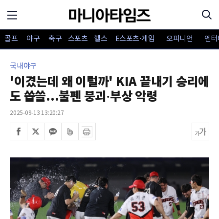
골프
야구
축구
스포츠
헬스
E스포츠·게임
오피니언
엔터
국내야구
'이겼는데 왜 이럴까' KIA 끝내기 승리에
도 씁쓸...불펜 붕괴·부상 악령
2025-09-13 13:20:27