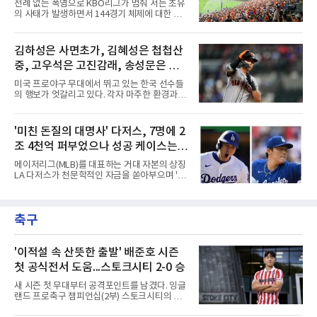
착오'
전례 없는 폭염으로 KBO리그가 멈춰 서는 초유
14년, 총액 5억 달러(당시 7300억원)라는 메이
의 사태가 발생하면서 144경기 체제에 대한 근
저리그 역사상 손꼽히는 초대형 연장 계약을 체
본적인 고민이 필요하다는 목소리가 커지고 있
결했다. 토론토는 2021년의 경이로운 폭발력과
다.선수들의 건강과 경기력, 그리고 리그의 지속
2024년의 반등, 그리고 직전 시즌 포스트시즌에
가능성을 고려하면 이제는 단순히 '얼마나 많은
김하성은 사면초가, 김혜성은 첩첩산
서 보여준 맹활약을 믿고 그에게 팀의 미래를 전
경기를 치르느냐'가 아니라 '어떤 수준의 경기를
적으로 맡겼다.그러나 2026시즌
중, 고우석은 고진감래, 송성문은 무
보여주느냐'를 고민해야 할 시점이다. 그런데 경
기 수를 줄이면 선수들의 연봉도 깎아야 하냐는
난지경... 이정후는?
미국 프로야구 무대에서 뛰고 있는 한국 선수들
얘기가 나온다. 과연 프로야구 선수의 가치를 경
의 행보가 엇갈리고 있다. 각자 마주한 환경과 현
기 수로만 계산하는 것이 맞을까?선수들의 연봉
실은 판이하지만, 그라운드 위에서 살아남기 위
은 단순히 출전 경기 숫자에 대한 대가가 아니다.
한 이들의 사투는 저마다의 방식으로 치열하게
선수 개인의 기량, 팀 내 가치, 리그 흥행 기여도,
전개되는 중이다. 태평양 건너에서 써 내려가고
'미친 돈질의 대명사' 다저스, 7명에 2
그리고 대체 불가능한 경쟁력에 대한 평가다.
있는 다섯 선수의 성적표와 현재 처지를 사자성
144경기를 치른다고
조 4천억 퍼부었으나 성공 케이스는
어로 진단해 본다.김하성은 사면초가에 직면했
다. 잇따른 부상과 이로 인한 긴 공백기는 선수
오타니와 야마모토뿐
메이저리그(MLB)를 대표하는 거대 자본의 상징
개인에게 치명적인 타격이었다. 여기에 FA 계약
LA 다저스가 천문학적인 자금을 쏟아부으며 '스
을 앞둔 시점에서 터져 나온 부진까지 겹치며,
타 군단' 구축에 나섰으나, 그 성적표는 투자 규
그를 둘러싼 주변 상황은 사방이 막힌 장벽처럼
모에 턱없이 못 미치는 초라한 수준에 머물고 있
숨을 조여오고 있다. 빅리그 잔류와 가치 증명을
다. 막대한 페이롤을 무기로 리그 전체의 판도를
동시에 이뤄내야 하는 그의 앞길에는 그 어느 때
축구
뒤흔들겠다는 전략이었지만, 실상은 뼈아픈 부
보다 차갑고 무거운 시
작용만 떠안은 모양새다.다저스가 최근 몇 년간
영입한 주요 슈퍼스타 7명의 계약 총액은 무려
17억 2,300만 달러에 달한다. 현재 환율을 기준
'이적설 속 산뜻한 출발' 배준호 시즌
으로 환산하면 약 2조 4200억원이라는 경악스
첫 공식전서 도움...스토크시티 2-0 승
러운 금액이다. 오직 자본의 힘만으로 메이저리
그를 정복하겠다는 프런트의 의지가 얼마나 거
새 시즌 첫 무대부터 공격포인트를 남겼다. 잉글
대했는지를 보여주는 대목이다.그러나 이 엄청
랜드 프로축구 챔피언십(2부) 스토크시티의 배
난 투자의 승수 효과는 기대에
준호가 시즌 첫 공식전에서 도움을 올렸다.배준