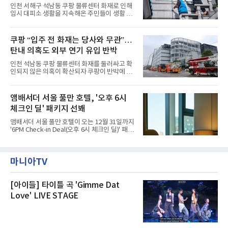
관을 소개해왔다. 앰버드 존은 앰버드가 우주여
력”
인천 서해구 석남동 쿠팡 물류센터 화재로 인해
행 중 수집한 다양한 굿즈를 전시한 '앰버드 플래
임시 대피소 생활을 지속해온 주민들이 생활 터
닛(Ambird Planet)과 계절별 플라워 연출로 사
전으로 돌아갈 수 있는 계기가 마련됐다. 쿠팡풀
랑받아온 ‘앰버드 가든(Ambird Garden)’으로
필먼트서비스(CFS)가 지난 28일부터 화재 피해
구성되어 있다.새 단장한 앰버드 시어터는 오페
주민을 대상으로 전문 출장 청소서비스 지원에
쿠팡 “입주 전 화재는 당사와 무관”…
라 극장을 모티브로 한 데코레이션으로 구성됐
나섬으로써 본격적인 지역사회 복구 작업이 시
다. 무대 공간 및 티켓 박스
탄내 의혹도 외부 연기 유입 반박
작된 것이다.대피소 주민 중심 청소 접수, 첫날
부터 2가구 지원 완료CFS는 신현초등학교, 신
인천 석남동 쿠팡 물류센터 화재를 둘러싸고 확
현북초등학교, 신현여자중학교 등 인천 서해구
인되지 않은 의혹이 확산되자 쿠팡이 반박에 나
관내 임시 대피소 3곳에서 체류해온 화재 피해
섰다. 화재 전 센터 내부에서 탄내가 났다는 주장
주민들을 대상으로 출장 청소업체 요청 접수를
에 대해서는 외부 화재 연기 유입이라고 설명했
시작했다. 현장에서 극심한 피해를 입은 지역 주
고, 2023년 같은 물류센터에서 발생한 화재에
앰배서더 서울 풀만 호텔, '오후 6시
민들의 호응 속에 CFS는 즉시 행동에 나섰다. 지
대해서도 쿠팡 입주 전 공사 과정에서 벌어진 일
난 28일 오후 전문 청소업체와
체크인 딜' 패키지 선봬
이라며 선을 그었다.쿠팡은 21일 인천 물류센터
내부에서 불이 타는 냄새가 났다는 의혹과 관련
앰배서더 서울 풀만 호텔이 오는 12월 31일까지
해 “사실무근”이라는 입장을 밝혔다.회사 측은
'6PM Check-in Deal(오후 6시 체크인 딜)' 패키
“인근에서 지난 15일 다른 회사에서 발생한 대
지를 선보인다.이번 패키지는 오후 6시 체크인
형 화재 연기가 인입돼 즉시 방재팀이 조사한 결
으로 여유로운 저녁 시간부터 호텔 스테이를 시
과 일산화탄소가 미검출됐고, 내부 문제가 아닌
작할 수 있도록 준비됐다.앰배서더 서울 풀만 호
것으로 확인됐다”고 설명했다.이어 “정확한 화
마니아TV
텔 측은 “퇴근 후 또는 주말 도심 속에서 짧지만
재 원인은 추후 조사될
온전한 휴식을 원하는 고객들에게 특별한 경험
을 제공한다”고 밝혔다.패키지는 디럭스와 이그
제큐티브 두 가지 타입으로 구성된다. 디럭스 패
[아이들] 타이틀 곡 'Gimme Dat
키지는 객실 1박(룸 온리)으로 심플한 호캉스를
Love' LIVE STAGE
즐길 수 있으며, 이그제큐티브 패키지는 객실 1
박과 함께 클럽 앰배서더 라운지 2인 이용, 웰니
스 센터 사우나 2인 이용 혜택이 포함된다.특히
클럽 앰배서더 라운지