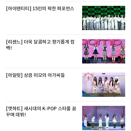
[아이덴티티] 15인의 꽉찬 퍼포먼스
[리센느] 더욱 달콤하고 향기롭게 컴
백!
[아일릿] 상큼 미모의 아가씨들
[앳하트] 새시대의 K-POP 스타를 꿈
꾸며 데뷔!