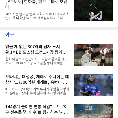
[MT포토] 한아름, 핀으로 바로 보낸
에서 경기하고 있다.
다
2026시즌 열여덟 번째 대회이자 KLPGA투어 하
반기 첫 대회인 ‘제13회 제주삼다수 마스터
스’(총상금 10억 원, 우승상금 1억 8천만 원)가
제주도 서귀포시에 위치한 테디밸리 골프앤리조
트(파72/6,767야드)에서 열리고 있다.8일 현재
야구
3라운드 경기가 펼쳐지고 있다.한아름이 1번 홀
에서 경기하고 있다.
잃을 게 없는 307억의 남자 노시
환,!MLB 포스팅 도전...시장 평가는
의외일 수 있어
한화 이글스의 간판타자 노시환이 올겨울 메이
저리그(MLB) 포스팅 시스템을 통해 새로운 도전
에 나선다.노시환은 11년 총액 307억 원이라는
KBO리그 사상 초유의 비FA 다년 계약을 체결하
면서 동시에 해외 진출 가능성을 열어두는 조항
오타니는 대성공, 게레로 주니어는 대
을 포함했다. 국내에서 이미 최고 수준의 대우와
참사?...7300억원 게레로, 홈런이 충
확실한 입지를 확보한 만큼, 이번 메이저리그 도
전은 생존을 건 승부수가 아니다.오히려 잃을 것
격적인 6개, 야후 스포츠 "올해 트레
메이저리그(MLB)의 거액 투자가 명암을 극명하
이 없는 도전에 가깝다. 노시환은 이미 KBO리그
이드했어야" 질타
게 갈라놓고 있다. 수억 달러의 초대형 계약을 안
에서 연평균 약 28억 원에 달하는 대형 계약과
고 출발한 슈퍼스타들의 성적이 팀의 희로애락
한화의 프랜차이즈 스타라는 지위를 얻었다. 만
을 결정짓는 가운데, LA 다저스의 오타니 쇼헤
약 MLB 구단들의 평가가 기대에 미치지 못하더
이가 완벽한 대성공 신화를 써 내려가는 것과 달
144경기 줄이면 연봉 삭감?…프로야
라도 돌아올 곳이 확실하다.그렇다고 포스팅 도
리 토론토 블루제이스의 블라디미르 게레로 주
전의 의미가 작아지는 것은 아
구 선수를 '경기 수'로 평가하는 '시대
니어는 대참사 수준의 부진에 허덕이고 있다.토
론토는 2025년 4월 게레로 주니어와 계약 기간