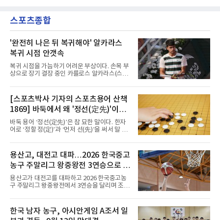
이날도 선발로 나서 요나탄 타와 중앙 수비진에
비판이 홍 전 감독에게 집중됐지만 경찰의 시선
서 호흡을 맞췄고, 후반 18분까지 뛰고 이토 히
은 다른 곳을 향한다. 성적 부진과 별개로 선임
로키로 교체됐다.분데스리가 최다 우승팀(35회)
스포츠종합
과정에 부당함이 있었는지가 수사의 본류다.7일
뮌헨은 프리시즌 아시아
연합뉴스 취재를 종합하면 서울경찰청 광역수사
단 금융범죄수사대는 전날 축구협회 사무실 등
을 압수수색해 감독 선임 관련 자료를 다수 확보
'완전히 나은 뒤 복귀해야' 알카라스
했다. 특히 감독 후보를 검토해 이사회에 추천하
복귀 시점 안갯속
는 전력강화위원회가 생성한 자료를 집중적으로
확보한 것으로 알려졌다.경찰은 협회가 홍 전 감
복귀 시점을 가늠하기 어려운 부상이다. 손목 부
독을 1순위 후보로 정하고 검증한 과정, 이사회
상으로 장기 결장 중인 카를로스 알카라스(스페
의 최종 승인 경위를 살
인)가 올해 마지막 메이저 US오픈에 나설 수 있
을지 관심이 쏠린다.얀니크 신네르(이탈리아)와
정상을 다투던 알카라스는 지난 4월 바르셀로나
[스포츠박사 기자의 스포츠용어 산책
오픈 이후 넉 달째 남자프로테니스(ATP) 투어 경
1869] 바둑에서 왜 '정선(定先)'이라
기에 나서지 못하고 있다. 9일 영국 BBC 등에 따
르면 그는 손목 힘줄을 감싸는 활막에 염증이 생
말할까
바둑 용어 ‘정선(定先)’은 참 묘한 말이다. 한자
기는 건초염을 앓고 있다.이 부상이 까다로운 이
어로 ‘정할 정(定)’과 ‘먼저 선(先)’을 써서 말 그
유가 있다. 반복적으로 라켓을 쥐고 휘두르는 동
대로 풀면 ‘먼저 두는 것을 정한다’는 뜻이다. 흑
작 탓에 테니스 선수에게 흔한 부상이지만, 가벼
이 먼저 두되 백에게 덤을 주지 않는 방식이다.
우면 몇 주 안에 낫는 반면 심하면 수술과 함께
요즘 프로기사들의 대국은 대부분 ‘호선(互
용산고, 대전고 대파…2026 한국중고
최장 1년의 회복이 필요하다. 알카라스는 수술
先)’으로 치러지고, 백에게 6집 반 또는 7집 반의
은 받지 않았다. 라켓
농구 주말리그 왕중왕전 3연승으로 조
덤을 주는 것이 일반적이다. (본 코너 1868회 ‘바
둑에서 왜 ‘호선(互先)’이라 말할까‘ 참조) 반면
1위 16강 진출
용산고가 대전고를 대파하고 2026 한국중고농
정선에서는 흑이 먼저 두는 대신 덤이 없다. 한국
구 주말리그 왕중왕전에서 3연승을 달리며 조 1
기원 역시 기력 차이를 표시하는 기준에서 정선
위로 16강에 진출했다.용산고는 8일 전남 해남
을 하나의 기준으로 삼고 있다.과거 일본 바둑의
우슬체육관에서 열린 대회 남고부 B조 예선 3차
치수제에서는 실력 차이에 따라 정선(定先), 선
전에서 대전고를 상대로 주전 선수들의 고른 활
한국 남자 농구, 아시안게임 A조서 일
상선(先相先), 선이선(先二先) 등 여러 단계가
약을 앞세워 108-33으로 대승을 거뒀다.용산고