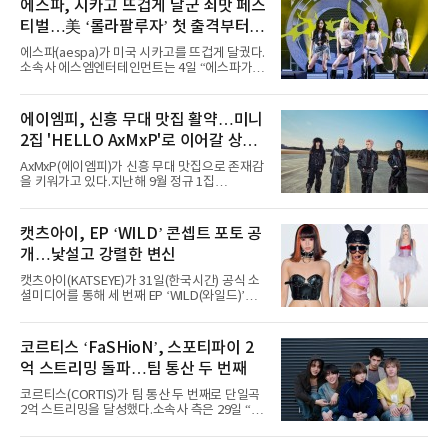
에스파, 시카고 뜨겁게 달군 쇠맛 페스
티벌…美 ‘롤라팔루자’ 첫 출격부터
증명한 존재감
에스파(aespa)가 미국 시카고를 뜨겁게 달궜다.
소속사 에스엠엔터테인먼트는 4일 “에스파가
지난 2일(현지 시간) 미국 시카고 그랜트 파크에
서 열린 ‘롤라팔루자 시카고’(Lollapalooza
Chicago)의 알리안츠 스테이지에 올랐다”며
에이엠피, 신흥 무대 맛집 활약…미니
“총 14곡으로 구성된 세트리스트를 선사, 데뷔 7
2집 'HELLO AxMxP'로 이어갈 상승
년 차다운 노련한 무대 매너와 파워풀한 에너지
로 현장의 분위기를 압도했다”고 밝혔다.1991
세
AxMxP(에이엠피)가 신흥 무대 맛집으로 존재감
년 시작된 ‘롤라팔루자’는 8개 스테이지, 170여
을 키워가고 있다.지난해 9월 정규 1집
팀의 아티스트와 40만 명 이상의 관객이 운집하
'AxMxP'를 발매하며 가요계에 정식 출격한
는 북미 최대 규모의 페스티벌이다.올해 ‘롤라팔
AxMxP는 데뷔 전부터 버스킹과 각종 페스티벌,
루자 시카고’에는 에스파 외에도 제니, 아이들,
공연 무대에 오르며 실전 경험을 쌓아왔다.이들
캣츠아이, EP ‘WILD’ 콘셉트 포토 공
코르티스 등 K팝 스타들이 출연진 명단에 이름
은 소속사 패밀리 콘서트를 비롯해 '뷰티풀 민트
을 올렸다.이날 에스파는
개…낯설고 강렬한 변신
라이프 2025', '2025 부산국제록페스티벌' 등 대
형 무대에 잇달아 출연해 당찬 에너지와 풋풋한
캣츠아이(KATSEYE)가 31일(한국시간) 공식 소
매력으로 음악팬들의 눈도장을 찍었다.이후
셜미디어를 통해 세 번째 EP ‘WILD(와일드)’의
AxMxP는 '카운트다운 판타지 2025-2026',
콘셉트 포토와 트랙리스트를 공개했다.‘Wild
'PEAKBOX 2025 vol.2 : 사랑·청춘·행복', '2025
heart(와일드 하트)’라는 제목이 붙은 콘셉트 포
Someday Christmas - 부산' 등 무대를 통해 안
토에는 멤버들의 본능적이고 야성적인 면모가
코르티스 ‘FaSHioN’, 스포티파이 2
정적인 실력을 입증했고, 올해 '2026 어썸뮤직
강렬하게 담겼다. 짙은 아이섀도와 푸른빛·금빛·
페스티벌', '뷰티풀 민트 라이프 2026', '2026
억 스트리밍 돌파…팀 통산 두 번째
붉은빛의 컬러 렌즈가 비현실적인 분위기를 자
아내고, 여러 원색이 불규칙하게 뒤섞인 멀티컬
코르티스(CORTIS)가 팀 통산 두 번째로 단일곡
러 헤어와 과감한 블루·블랙 립 메이크업이 낯설
2억 스트리밍을 달성했다.소속사 측은 29일 “코
고도 매혹적인 비주얼을 완성했다.스타일링 역
르티스의 데뷔 앨범 수록곡 ‘FaSHioN’이 글로
시 파격적이다. 스터드와 망사, 코르셋, 풍성한
벌 오디오·음원 스트리밍 플랫폼 스포티파이에
레이스 등 언뜻 어울리지 않을 듯한 소재와 실루