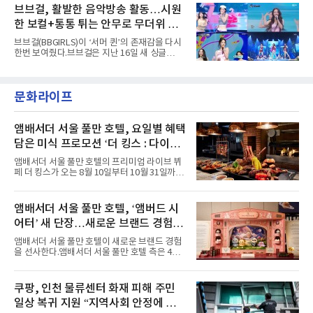
서 27일 자로 누적 재생 수 2억 회를 돌파했
브브걸, 활발한 음악방송 활동…시원
엣을 거침없이 결합했다. 멤버들은 각기 다른 개
다”고 밝혔다.곡이 발표된 지 약 10개월 만이다.
성을 살린 스타일링을 선
한 보컬+통통 튀는 안무로 무더위 사
팀의 첫 번째 2억 스트리밍 곡은 동일 음반에 수
록된 ‘GO!’다. 이 노래는 공개 약 9개월 만인 지
냥
브브걸(BBGIRLS)이 ‘서머 퀸’의 존재감을 다시
난달 26일 자에 2억 고지를 밟았다. 이는 최근 5
한번 보여줬다.브브걸은 지난 16일 새 싱글
년 내 데뷔한 보이그룹의 곡 중 최단기 2억 달성
'BODY WAVE'(바디 웨이브)를 발매하고 각종 음
이며 ‘FaSHioN’이 그 다음이다.코르티스는 평
악방송에 출연했다.브브걸은 컴백 이후 Mnet
소 관심이 많은 ‘패션’을 소재로 곡을 공동 창작
'엠카운트다운'을 시작으로 KBS2 '뮤직뱅크',
했다. “내 티, 5 bucks 바지는, 만원” 등 멤버들
문화라이프
MBC '쇼! 음악중심', SBS '인기가요' 등 주요 음
의 라이프 스타일
악방송 무대에 올라 화려한 퍼포먼스를 펼쳤다.
시원한 에너지와 안정적인 라이브, 통통 튀는 매
력을 앞세워 매 무대 색다른 볼거리를 선사했다.
앰배서더 서울 풀만 호텔, 요일별 혜택
특히 화사한 파스텔 톤의 비치웨어부터 청량한
담은 미식 프로모션 ‘더 킹스 : 다이닝
마린룩, 햇살 아래 반짝이는 물결을 연상시키는
프리빌리지즈’ 선봬
스커트, 강렬한 붉은 계열의 스타일링까지 각기
앰배서더 서울 풀만 호텔의 프리미엄 라이브 뷔
다른 매력을 선보였다. 브브걸은 다채로운 여름
페 더 킹스가 오는 8월 10일부터 10월 31일까지
패션을 완벽하게 소화하며 보
특별 프로모션 ‘더 킹스 : 다이닝 프리빌리지
즈’를 선보인다.앰배서더 서울 풀만 호텔 측은
“요일마다 다른 즐거움과 한층 깊어진 미식의 여
앰배서더 서울 풀만 호텔, ‘앰버드 시
유를 경험할 수 있도록 기획했다”고 밝혔다.먼저
어터’ 새 단장…새로운 브랜드 경험 선
월요일과 화요일에는 한 주의 문을 여는 여유로
운 식사를 테마로 다양한 혜택이 마련된다. 런치
사
앰배서더 서울 풀만 호텔이 새로운 브랜드 경험
이용 시 성인 5인 이상 사전 예약 고객에게 성인
을 선사한다.앰배서더 서울 풀만 호텔 측은 4일
1인 무료 혜택을 제공하며, 디너 이용 시에는 성
“호텔 공식 마스코트 앰버드(Ambird)의 새로운
인 2인 이상 사전 예약 고객에게 소인 1인 무료
이야기를 담은 인형 극장 콘셉트의 공간 ‘앰버드
혜택을 제공한다.수요일 런치에는 사전 예약한
시어터(Ambird Theater)’를 새롭게 선보인
쿠팡, 인천 물류센터 화재 피해 주민
유료 회원 고객을 대상으로 5% 추가 할인 또는
다”고 밝혔다.앰배서더 서울 풀만 호텔은 로비
바우처 1매 추가
일상 복귀 지원 “지역사회 안정에 총
한편에 마련된 앰버드 존을 통해 앰버드의 세계