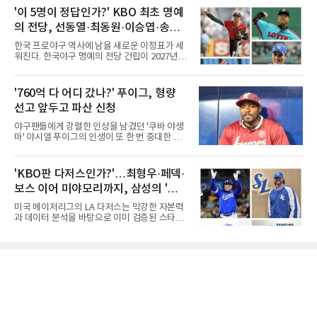
환경이다. 한국의 여름은 달라지고 있다. 과거와
독 선두로 도약했다.강채연은 7일 제주도 서귀
'이 5명이 정답인가?' KBO 최초 명예
비교하기 어려울 정도로 폭염이 길어지고 강해
포의 테디밸리 골프앤리조트(파72)에서 열린 2
지고 있다. 여기에 장마, 이
의 전당, 선동열·최동원·이승엽·송진
라운드에서 버디 5개와 보기 1개를 묶어 4언더
파 68타를 쳤다. 중간합계 9언더파 135타로 전
우·김응용을 둘러싼 논쟁
한국 프로야구 역사에 남을 새로운 이정표가 세
날 공동 4위에서 선두로 올라섰다. 공동 2위 그
워진다. 한국야구 명예의 전당 건립이 2027년으
룹(8언더파 136타)과는 한 타 차다.이 대회는 그
로 다가오면서 이제 야구계의 관심은 하나의 질
에게 특별하다. 2023년 정규투어에 데뷔한 강채
문으로 향하고 있다. "누가 한국 야구 최초의 명
연은 2024년 8월 이 대회에서 공동 2위로 주목
예의 전당 헌액자가 될 것인가?"현재 가장 많이
'760억 다 어디 갔나?' 푸이그, 형량
받았으나, 지난해 상금순위 75위에 그쳐 시드순
거론되는 후보군은 선동열, 최동원, 이승엽, 송
위전으로 밀렸고 본선에서도 78위에
선고 앞두고 파산 신청
진우, 그리고 김응용 감독이다. 한국 야구의 시
대별 상징성과 업적을 고려하면 충분히 설득력
야구팬들에게 강렬한 인상을 남겼던 '쿠바 야생
있는 이름들이다.선동열은 한국 야구가 배출한
마' 야시엘 푸이그의 인생이 또 한 번 중대한 갈
최고의 투수로 평가받는다. 해태 시절 통산 146
림길에 섰다. 메이저리그와 한국 프로야구에서
승과 평균자책점 1.20이라는 압도적인 기록을
거액을 벌었던 푸이그가 연방 사건 선고를 앞두
남겼고, 1980년대 후반 리그를 지배했다. 일본
고 파산보호를 신청했다.푸이그는 최근 미국 플
'KBO판 다저스인가?'…최형우·페덱·
프로야구에서도 성공하며 한국 선수의 해외 진
로리다 파산 법원에 챕터11 파산보호 신청을 냈
출 가능성을 보여준 상징적인 존
보스 이어 미야모리까지, 삼성의 '스펙
다. 챕터11은 기업이나 개인이 채권자들과 협의
를 통해 재정 구조를 재편할 수 있도록 돕는 제도
만렙' 승부수
미국 메이저리그의 LA 다저스는 막강한 자본력
다.미 매체들에 따르면 푸이그의 자산 규모는
과 데이터 분석을 바탕으로 이미 검증된 스타들
1000만~5000만 달러(약 146억~730억 원), 부
을 영입하는 대표적인 팀이다. 오타니 쇼헤이를
채는 100만~1000만 달러(약 14억~146억 원) 수
비롯해 메이저리그 정상급 선수들을 품으며 매
준으로 신고됐다. 다만 법원은 채권자 목록과 자
시즌 우승 후보로 평가받는 다저스의 행보는 늘
산 내역 등 일부 필수 자료가 빠졌다며 서류 미비
야구계의 관심을 끌었다. 가능성에 투자하기보
를 지적했다.관심이 쏠리는 이
다, 이미 무대에서 증명한 선수들을 통해 당장의
경쟁력을 끌어올린다는 점이다.최근 한국 프로
야구에서도 비슷한 방향성을 보여주는 팀이 있
다. 바로 삼성 라이온즈다. 삼성은 오프시즌 최형
우를 다시 품었다. 이는 단순한 베테랑 영입이 아