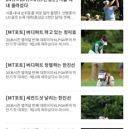
내 올라섰다
사흘 내내 순위표를 위로 밀어 올렸다. 안병훈이
LIV 골프 뉴욕 대회(총상금 3천만 달러) 셋째날
톱10에 진입하며 상승세를 이어갔다.안병훈은 9
일(한국시간) 미국 뉴저지주 베드민스터의 트럼
프 내셔널 골프 클럽 베드민스터(파71)에서 열
[MT포토] 버디퍼트 하고 있는 정지효
린 3라운드에서 보기 1개만 적고 버디 4개를 잡
아 3언더파 68타를 쳤다. 중간 합계 5언더파 208
2026시즌 열여덟 번째 대회이자 KLPGA투어 하
타로 공동 6위에 올라섰다.정상과는 거리가 있
반기 첫 대회인 ‘제13회 제주삼다수 마스터
다. 단독 선두 호아킨 니만(칠레)이 중간 합계 14
스’(총상금 10억 원, 우승상금 1억 8천만 원)가
언더파 199타로 멀리 달아났기 때문이다. 다만
제주도 서귀포시에 위치한 테디밸리 골프앤리조
안병훈은 이번 시즌 두 번째 톱10을 노릴 수 있
트(파72/6,767야드)에서 열리고 있다.8일 현재
는 위치다.한국 선수들도 선전했다. 송영한이 3
3라운드 경기가 펼쳐지고 있다.정지효가 1번 홀
[MT포토] 버디퍼트 정렬하는 한진선
타를 줄여 중간 합계 3언더파 210타로 공동 10
에서 경기하고 있다.
위에 올랐고, 캐나다 교포
2026시즌 열여덟 번째 대회이자 KLPGA투어 하
반기 첫 대회인 ‘제13회 제주삼다수 마스터
스’(총상금 10억 원, 우승상금 1억 8천만 원)가
제주도 서귀포시에 위치한 테디밸리 골프앤리조
트(파72/6,767야드)에서 열리고 있다.8일 현재
3라운드 경기가 펼쳐지고 있다.한진선이 1번 홀
[MT포토] 세컨드샷 날리는 한진선
에서 경기하고 있다.
2026시즌 열여덟 번째 대회이자 KLPGA투어 하
반기 첫 대회인 ‘제13회 제주삼다수 마스터
스’(총상금 10억 원, 우승상금 1억 8천만 원)가
제주도 서귀포시에 위치한 테디밸리 골프앤리조
트(파72/6,767야드)에서 열리고 있다.8일 현재
3라운드 경기가 펼쳐지고 있다.한진선이 1번 홀