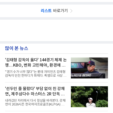
리스트
바로가기
많이 본 뉴스
'김태형 감독이 옳다' 144경기 체제 논
쟁…KBO, 변화 고민해야, 환경에 맞
는 경기 수가 바람직
"경기 수가 너무 많다"는 롯데 자이언츠 김태형
감독이 던진 한마디가 화제다. 폭염으로 사상 초
유의 이틀 연속 전 경기 취소가 결정된 날, 김 감
독은 단순히 더위를 이야기하지 않았다. 우천,
폭염, 부상 등 변수가 늘어나는 현실에서 현재
'선두인 줄 몰랐다' 부담 없이 친 강채
팀당 144경기 체제가 과연 지속 가능한지 질문
연, 제주삼다수 마스터스 2R 단독 선
을 던졌다.물론 144경기가 세계적으로 특별히
많은 숫자는 아니다. 메이저리그는 팀당 162경
두
내려갔던 자리에서 다시 정상을 바라본다. 강채
기, 일본프로야구도 143~144경기를 치른다. 숫
연이 2026시즌 한국여자프로골프(KLPGA) 투어
자만 놓고 보면 KBO가 유난히 혹사 구조라고 말
하반기 첫 대회 제주삼다수 마스터스(총상금 10
하기 어렵다.하지만 중요한 것은 숫자가 아니라
억 원, 우승상금 1억8000만 원) 2라운드에서 단