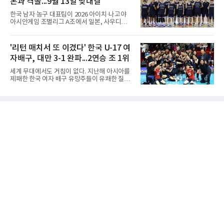
본과 격돌...9월 13일 맞대결
는 배대범이 22점, 김민기가 19점, 이승민이 13
점을 올리며 공격을 이끌었다. 경기 초반부터 주
한국 남자 농구 대표팀이 2026 아이치·나고야
도권을 잡은 용산고는 일찌감치 승기를 굳히며
아시안게임 조별리그 A조에서 일본, 사우디아라
대전고에 큰 점수 차 승리를 거뒀다.이로써 용산
비아, 인도네시아와 경쟁한다.대회 조직위원회
고는 예선 3경기를 모두 승리하며 B조 1위로 16
가 8일 발표한 일정에 따르면 한국은 9월 10일
강에 진출했다. 용산고는 16강에서 배재고와 맞
사우디, 11일 인도네시아, 13일 일본과 차례로
'리턴 매치서 또 이겼다' 한국 U-17 여
붙는다.C조에서는 양정고가 충주고를 82-35로
맞붙는다. FIBA 랭킹은 일본 22위, 한국 57위, 사
크게 꺾고 16강 진출을 확정했다
자배구, 대만 3-1 완파...2연승 조 1위
우디 65위, 인도네시아 94위로, 랭킹과 홈 이점
을 모두 갖춘 일본이 최대 변수다.니콜라이스 마
세계 무대에서도 거침이 없다. 지난해 아시아를
줄스(라트비아) 감독이 이끄는 대표팀은 지난달
제패한 한국 여자 배구 유망주들이 유쾌한 질주
6일 FIBA 월드컵 예선 1라운드 6차전에서 일본
를 이어가고 있다.중·고교 선수들로 구성된 17세
을 2점 차로 꺾었다. 오는 15·16일 도쿄에서 일
이하(U-17) 여자배구대표팀은 8일(한국시간) 칠
본과 평가전도 예정돼 실전 점검이 가능하다.
레 로스안데스에서 열린 2026 국제배구연맹
NBA에 도전 중인 이현중을 앞세운 대표팀의 목
(FIVB) U-17 여자 세계선수권대회 조별리그 D조
표는 우승이다.조별리그는 12
2차전에서 대만을 세트 점수 3-1(25-19 18-25
25-13 25-15)로 꺾었다. 전날 푸에르토리코를
3-1로 물리쳤던 한국은 2연승으로 조 1위에 올
라 16강 진출에 청신호를 켰다.이날 승리는 남다
른 의미가 있었다. 한국은 지난해 2025 U-16 아
시아선수권 결승에서 대만을 풀세트 접전 끝에
3-2로 꺾고 정상에 올랐는데, 세계선수권에서
이뤄진 '리턴 매치'에서도 승리하