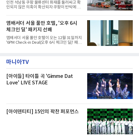
인천 석남동 쿠팡 물류센터 화재를 둘러싸고 확
현북초등학교, 신현여자중학교 등 인천 서해구
인되지 않은 의혹이 확산되자 쿠팡이 반박에 나
관내 임시 대피소 3곳에서 체류해온 화재 피해
섰다. 화재 전 센터 내부에서 탄내가 났다는 주장
주민들을 대상으로 출장 청소업체 요청 접수를
에 대해서는 외부 화재 연기 유입이라고 설명했
시작했다. 현장에서 극심한 피해를 입은 지역 주
고, 2023년 같은 물류센터에서 발생한 화재에
앰배서더 서울 풀만 호텔, '오후 6시
민들의 호응 속에 CFS는 즉시 행동에 나섰다. 지
대해서도 쿠팡 입주 전 공사 과정에서 벌어진 일
난 28일 오후 전문 청소업체와
체크인 딜' 패키지 선봬
이라며 선을 그었다.쿠팡은 21일 인천 물류센터
내부에서 불이 타는 냄새가 났다는 의혹과 관련
앰배서더 서울 풀만 호텔이 오는 12월 31일까지
해 “사실무근”이라는 입장을 밝혔다.회사 측은
'6PM Check-in Deal(오후 6시 체크인 딜)' 패키
“인근에서 지난 15일 다른 회사에서 발생한 대
지를 선보인다.이번 패키지는 오후 6시 체크인
형 화재 연기가 인입돼 즉시 방재팀이 조사한 결
으로 여유로운 저녁 시간부터 호텔 스테이를 시
과 일산화탄소가 미검출됐고, 내부 문제가 아닌
작할 수 있도록 준비됐다.앰배서더 서울 풀만 호
것으로 확인됐다”고 설명했다.이어 “정확한 화
마니아TV
텔 측은 “퇴근 후 또는 주말 도심 속에서 짧지만
재 원인은 추후 조사될
온전한 휴식을 원하는 고객들에게 특별한 경험
을 제공한다”고 밝혔다.패키지는 디럭스와 이그
제큐티브 두 가지 타입으로 구성된다. 디럭스 패
[아이들] 타이틀 곡 'Gimme Dat
키지는 객실 1박(룸 온리)으로 심플한 호캉스를
Love' LIVE STAGE
즐길 수 있으며, 이그제큐티브 패키지는 객실 1
박과 함께 클럽 앰배서더 라운지 2인 이용, 웰니
스 센터 사우나 2인 이용 혜택이 포함된다.특히
클럽 앰배서더 라운지
[아이덴티티] 15인의 꽉찬 퍼포먼스