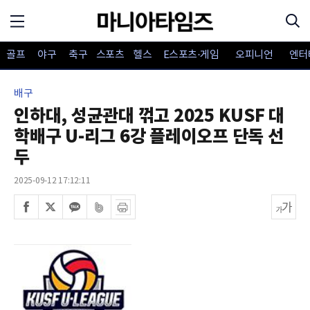
골프
야구
축구
스포츠
헬스
E스포츠·게임
오피니언
엔터
배구
인하대, 성균관대 꺾고 2025 KUSF 대
학배구 U-리그 6강 플레이오프 단독 선
두
2025-09-12 17:12:11