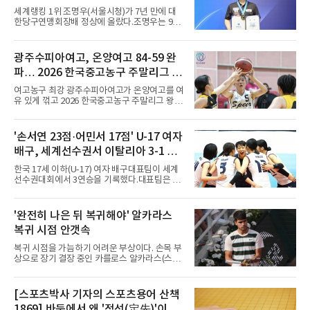
크가 단독 드리블 끝에 오른발 슈팅으로 골망을
세계랭킹 1위 조명우(서울시청)가 7년 만에 대
흔들었다.시점도 좋았다. 프랑스 올랭피크 리옹
한당구연맹회장배 정상에 올랐다.조명우는 9일
이적설이 도는 배준호는 시즌 첫
강원 양구군 양구종합스포츠타운에서 열린
'SOOP과 함께하는 2026 대한당구연맹회장배
전국당구대회' 캐롬 3쿠션 남자부 결승에서 송
광주수피아여고, 온양여고 84-59 완
윤도(홍성고부설방통고)를 50-36으로 꺾었다.
파… 2026 한국중고농구 주말리그 왕
유소년 시절 '조명우 키즈'로 성장한 후배와의 대
결이었다.2017년 이 대회에서 만 19세 5개월로
중왕전 2연패 순항
여고농구 최강 광주수피아여고가 온양여고를 여
국내 성인 3쿠션 최연소 우승을 기록한 그는
유 있게 꺾고 2026 한국중고농구 주말리그 왕중
2019년에 이어 통산 세 번째 우승을 거뒀다. 조
왕전 첫 승을 신고했다.지난해 대회 챔피언 광주
명우는 최근 두 대회 연속 10대 선수와 결승에서
수피아여고는 9일 전남 해남 동백체육관에서 열
만났다며 방심할 수 없다고 말했다. 공동 3위는
린 대회 여고부 예선리그 B조 첫 경기에서 온양
'손서연 23점·어민서 17점' U-17 여자
정승일(서울당구연맹), 이범열(시흥시체육회).
여고를 84-59로 완파했다.광주수피아여고는 김
여자 3쿠션 일반부에서는 허채원(서울당
배구, 세계선수권서 이탈리아 3-1 완
사랑이 24점, 김담희가 20점을 올리며 공격을
이끌었다. 두 선수는 팀 득점의 절반 이상을 합작
파...조별리그 3연승
한국 17세 이하(U-17) 여자 배구대표팀이 세계
하며 승리를 견인했다.이로써 광주수피아여고는
선수권대회에서 3연승을 기록했다.대표팀은 9
첫 경기부터 25점 차 승리를 거두며 대회 2연패
일(한국시간) 칠레 로스안데스에서 열린 2026
를 향한 순조로운 출발을 알렸다.남고부 16강전
FIVB U-17 여자 세계선수권대회 조별리그 D조
에서는 강호 용산고가 배재고를 85-52로 크게
3차전에서 이탈리아를 3-1(25-14 25-19 13-25
'완전히 나은 뒤 복귀해야' 알카라스
누르고 8강에 진출했다. 용산고는 이승민이 22
25-20)로 꺾었다. 푸에르토리코, 대만에 이은 3
점을 기록하며 공격을 주도했고
복귀 시점 안갯속
연승으로 승점 9를 쌓아 조 1위에 올랐다. 24개
팀이 6개 팀씩 4개 조로 나뉘어 조별리그를 치르
복귀 시점을 가늠하기 어려운 부상이다. 손목 부
며 각 조 상위 4개 팀이 16강에 진출한다.지난해
상으로 장기 결장 중인 카를로스 알카라스(스페
U-16 아시아선수권 우승으로 처음 이 대회에 나
인)가 올해 마지막 메이저 US오픈에 나설 수 있
선 대표팀은 3경기 연속 한 세트만 내줬다. 이날
을지 관심이 쏠린다.얀니크 신네르(이탈리아)와
도 1, 2세트를 잡은 뒤 3세트를 내줬으나 4세트
정상을 다투던 알카라스는 지난 4월 바르셀로나
[스포츠박사 기자의 스포츠용어 산책
종반 점수 차를 벌려 승점 3을 챙겼다.블로킹은
오픈 이후 넉 달째 남자프로테니스(ATP) 투어 경
7-16으로 밀렸지만 한국보다
1869] 바둑에서 왜 '정선(定先)'이라