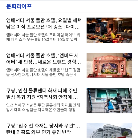
'엠카운트다운'을 시작으로 KBS2 '뮤직뱅크',
했다. “내 티, 5 bucks 바지는, 만원” 등 멤버들
문화라이프
MBC '쇼! 음악중심', SBS '인기가요' 등 주요 음
의 라이프 스타일
악방송 무대에 올라 화려한 퍼포먼스를 펼쳤다.
시원한 에너지와 안정적인 라이브, 통통 튀는 매
력을 앞세워 매 무대 색다른 볼거리를 선사했다.
앰배서더 서울 풀만 호텔, 요일별 혜택
특히 화사한 파스텔 톤의 비치웨어부터 청량한
담은 미식 프로모션 ‘더 킹스 : 다이닝
마린룩, 햇살 아래 반짝이는 물결을 연상시키는
프리빌리지즈’ 선봬
스커트, 강렬한 붉은 계열의 스타일링까지 각기
앰배서더 서울 풀만 호텔의 프리미엄 라이브 뷔
다른 매력을 선보였다. 브브걸은 다채로운 여름
페 더 킹스가 오는 8월 10일부터 10월 31일까지
패션을 완벽하게 소화하며 보
특별 프로모션 ‘더 킹스 : 다이닝 프리빌리지
즈’를 선보인다.앰배서더 서울 풀만 호텔 측은
“요일마다 다른 즐거움과 한층 깊어진 미식의 여
앰배서더 서울 풀만 호텔, ‘앰버드 시
유를 경험할 수 있도록 기획했다”고 밝혔다.먼저
어터’ 새 단장…새로운 브랜드 경험 선
월요일과 화요일에는 한 주의 문을 여는 여유로
운 식사를 테마로 다양한 혜택이 마련된다. 런치
사
앰배서더 서울 풀만 호텔이 새로운 브랜드 경험
이용 시 성인 5인 이상 사전 예약 고객에게 성인
을 선사한다.앰배서더 서울 풀만 호텔 측은 4일
1인 무료 혜택을 제공하며, 디너 이용 시에는 성
“호텔 공식 마스코트 앰버드(Ambird)의 새로운
인 2인 이상 사전 예약 고객에게 소인 1인 무료
이야기를 담은 인형 극장 콘셉트의 공간 ‘앰버드
혜택을 제공한다.수요일 런치에는 사전 예약한
시어터(Ambird Theater)’를 새롭게 선보인
쿠팡, 인천 물류센터 화재 피해 주민
유료 회원 고객을 대상으로 5% 추가 할인 또는
다”고 밝혔다.앰배서더 서울 풀만 호텔은 로비
바우처 1매 추가
일상 복귀 지원 “지역사회 안정에 총
한편에 마련된 앰버드 존을 통해 앰버드의 세계
관을 소개해왔다. 앰버드 존은 앰버드가 우주여
력”
인천 서해구 석남동 쿠팡 물류센터 화재로 인해
행 중 수집한 다양한 굿즈를 전시한 '앰버드 플래
임시 대피소 생활을 지속해온 주민들이 생활 터
닛(Ambird Planet)과 계절별 플라워 연출로 사
전으로 돌아갈 수 있는 계기가 마련됐다. 쿠팡풀
랑받아온 ‘앰버드 가든(Ambird Garden)’으로
필먼트서비스(CFS)가 지난 28일부터 화재 피해
구성되어 있다.새 단장한 앰버드 시어터는 오페
주민을 대상으로 전문 출장 청소서비스 지원에
쿠팡 “입주 전 화재는 당사와 무관”…
라 극장을 모티브로 한 데코레이션으로 구성됐
나섬으로써 본격적인 지역사회 복구 작업이 시
다. 무대 공간 및 티켓 박스
탄내 의혹도 외부 연기 유입 반박
작된 것이다.대피소 주민 중심 청소 접수, 첫날
부터 2가구 지원 완료CFS는 신현초등학교, 신