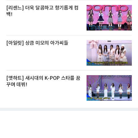
[리센느] 더욱 달콤하고 향기롭게 컴
백!
[아일릿] 상큼 미모의 아가씨들
[앳하트] 새시대의 K-POP 스타를 꿈
꾸며 데뷔!