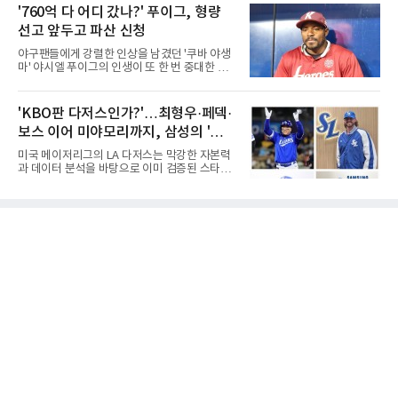
예의 전당 헌액자가 될 것인가?"현재 가장 많이
'760억 다 어디 갔나?' 푸이그, 형량
받았으나, 지난해 상금순위 75위에 그쳐 시드순
거론되는 후보군은 선동열, 최동원, 이승엽, 송
위전으로 밀렸고 본선에서도 78위에
선고 앞두고 파산 신청
진우, 그리고 김응용 감독이다. 한국 야구의 시
대별 상징성과 업적을 고려하면 충분히 설득력
야구팬들에게 강렬한 인상을 남겼던 '쿠바 야생
있는 이름들이다.선동열은 한국 야구가 배출한
마' 야시엘 푸이그의 인생이 또 한 번 중대한 갈
최고의 투수로 평가받는다. 해태 시절 통산 146
림길에 섰다. 메이저리그와 한국 프로야구에서
승과 평균자책점 1.20이라는 압도적인 기록을
거액을 벌었던 푸이그가 연방 사건 선고를 앞두
남겼고, 1980년대 후반 리그를 지배했다. 일본
고 파산보호를 신청했다.푸이그는 최근 미국 플
'KBO판 다저스인가?'…최형우·페덱·
프로야구에서도 성공하며 한국 선수의 해외 진
로리다 파산 법원에 챕터11 파산보호 신청을 냈
출 가능성을 보여준 상징적인 존
보스 이어 미야모리까지, 삼성의 '스펙
다. 챕터11은 기업이나 개인이 채권자들과 협의
를 통해 재정 구조를 재편할 수 있도록 돕는 제도
만렙' 승부수
미국 메이저리그의 LA 다저스는 막강한 자본력
다.미 매체들에 따르면 푸이그의 자산 규모는
과 데이터 분석을 바탕으로 이미 검증된 스타들
1000만~5000만 달러(약 146억~730억 원), 부
을 영입하는 대표적인 팀이다. 오타니 쇼헤이를
채는 100만~1000만 달러(약 14억~146억 원) 수
비롯해 메이저리그 정상급 선수들을 품으며 매
준으로 신고됐다. 다만 법원은 채권자 목록과 자
시즌 우승 후보로 평가받는 다저스의 행보는 늘
산 내역 등 일부 필수 자료가 빠졌다며 서류 미비
야구계의 관심을 끌었다. 가능성에 투자하기보
를 지적했다.관심이 쏠리는 이
다, 이미 무대에서 증명한 선수들을 통해 당장의
경쟁력을 끌어올린다는 점이다.최근 한국 프로
야구에서도 비슷한 방향성을 보여주는 팀이 있
다. 바로 삼성 라이온즈다. 삼성은 오프시즌 최형
우를 다시 품었다. 이는 단순한 베테랑 영입이 아
니라, 승부처에서 힘을 발휘할 수 있는 검증된
리더를 선택한 것이다.외국인 대체 투수 구성도
마찬가지다. 메이저리그