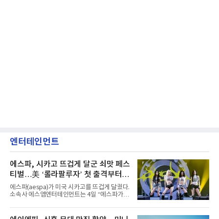
엔터테인먼트
에스파, 시카고 뜨겁게 달군 쇠맛 페스
티벌…美 ‘롤라팔루자’ 첫 출격부터
증명한 존재감
에스파(aespa)가 미국 시카고를 뜨겁게 달궜다.
소속사 에스엠엔터테인먼트는 4일 “에스파가
지난 2일(현지 시간) 미국 시카고 그랜트 파크에
서 열린 ‘롤라팔루자 시카고’(Lollapalooza
Chicago)의 알리안츠 스테이지에 올랐다”며