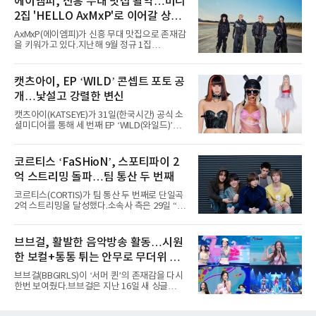
에이엠피, 신흥 무대 맛집 활약…미니
“총 14곡으로 구성된 세트리스트를 선사, 데뷔 7
2집 'HELLO AxMxP'로 이어갈 상승
년 차다운 노련한 무대 매너와 파워풀한 에너지
로 현장의 분위기를 압도했다”고 밝혔다.1991
세
AxMxP(에이엠피)가 신흥 무대 맛집으로 존재감
년 시작된 ‘롤라팔루자’는 8개 스테이지, 170여
을 키워가고 있다.지난해 9월 정규 1집
팀의 아티스트와 40만 명 이상의 관객이 운집하
'AxMxP'를 발매하며 가요계에 정식 출격한
는 북미 최대 규모의 페스티벌이다.올해 ‘롤라팔
AxMxP는 데뷔 전부터 버스킹과 각종 페스티벌,
루자 시카고’에는 에스파 외에도 제니, 아이들,
공연 무대에 오르며 실전 경험을 쌓아왔다.이들
캣츠아이, EP ‘WILD’ 콘셉트 포토 공
코르티스 등 K팝 스타들이 출연진 명단에 이름
은 소속사 패밀리 콘서트를 비롯해 '뷰티풀 민트
을 올렸다.이날 에스파는
개…낯설고 강렬한 변신
라이프 2025', '2025 부산국제록페스티벌' 등 대
형 무대에 잇달아 출연해 당찬 에너지와 풋풋한
캣츠아이(KATSEYE)가 31일(한국시간) 공식 소
매력으로 음악팬들의 눈도장을 찍었다.이후
셜미디어를 통해 세 번째 EP ‘WILD(와일드)’의
AxMxP는 '카운트다운 판타지 2025-2026',
콘셉트 포토와 트랙리스트를 공개했다.‘Wild
'PEAKBOX 2025 vol.2 : 사랑·청춘·행복', '2025
heart(와일드 하트)’라는 제목이 붙은 콘셉트 포
Someday Christmas - 부산' 등 무대를 통해 안
토에는 멤버들의 본능적이고 야성적인 면모가
코르티스 ‘FaSHioN’, 스포티파이 2
정적인 실력을 입증했고, 올해 '2026 어썸뮤직
강렬하게 담겼다. 짙은 아이섀도와 푸른빛·금빛·
페스티벌', '뷰티풀 민트 라이프 2026', '2026
억 스트리밍 돌파…팀 통산 두 번째
붉은빛의 컬러 렌즈가 비현실적인 분위기를 자
아내고, 여러 원색이 불규칙하게 뒤섞인 멀티컬
코르티스(CORTIS)가 팀 통산 두 번째로 단일곡
러 헤어와 과감한 블루·블랙 립 메이크업이 낯설
2억 스트리밍을 달성했다.소속사 측은 29일 “코
고도 매혹적인 비주얼을 완성했다.스타일링 역
르티스의 데뷔 앨범 수록곡 ‘FaSHioN’이 글로
시 파격적이다. 스터드와 망사, 코르셋, 풍성한
벌 오디오·음원 스트리밍 플랫폼 스포티파이에
레이스 등 언뜻 어울리지 않을 듯한 소재와 실루
서 27일 자로 누적 재생 수 2억 회를 돌파했
브브걸, 활발한 음악방송 활동…시원
엣을 거침없이 결합했다. 멤버들은 각기 다른 개
다”고 밝혔다.곡이 발표된 지 약 10개월 만이다.
성을 살린 스타일링을 선
한 보컬+통통 튀는 안무로 무더위 사
팀의 첫 번째 2억 스트리밍 곡은 동일 음반에 수
록된 ‘GO!’다. 이 노래는 공개 약 9개월 만인 지
냥
브브걸(BBGIRLS)이 ‘서머 퀸’의 존재감을 다시
난달 26일 자에 2억 고지를 밟았다. 이는 최근 5
한번 보여줬다.브브걸은 지난 16일 새 싱글
년 내 데뷔한 보이그룹의 곡 중 최단기 2억 달성
'BODY WAVE'(바디 웨이브)를 발매하고 각종 음
이며 ‘FaSHioN’이 그 다음이다.코르티스는 평
악방송에 출연했다.브브걸은 컴백 이후 Mnet
소 관심이 많은 ‘패션’을 소재로 곡을 공동 창작