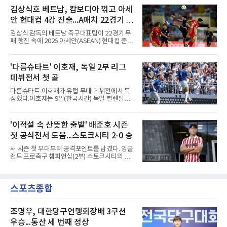
슈팅은 골키퍼에게 막혔다. 승부는 후반 46분 제
인 AFC 챔피언스리그2(ACL2)로 향한다. 강원은
김상식호 베트남, 캄보디아 꺾고 아세
이컵 샤펠버그의 크로스가 걷혀 나오자 에디 세
2024시즌 K리그1 준우승 자격으로 나선 지난 시
구라가 페널티아크 왼쪽에서 오
안 현대컵 4강 진출...A매치 22경기 무
즌 ACLE에서 창단 첫 아시아 무대를 경험하며
16강에 진출했고, 2025시즌 리그 5위로 이번 출
패 질주
김상식 감독의 베트남 축구대표팀이 22경기 무
전권을 얻었다.감바 오사카는 2025-2026시즌
패 행진 속에 2026 아세안(ASEAN) 현대컵 준결
ACL2 결승에서 크리스티아누 호날두의 소속팀
승에 올랐다.베트남은 7일(한국시간) 하노이 미
알나스르를 2-0으로 꺾은 우승팀이다. 지난 7일
딘 국립경기장에서 열린 캄보디아와의 조별리그
J리그 개막전에서 우라와 레즈를 4-3으로 이겨
A조 4차전에서 응우옌 딘 박의 2골과 상대 자책
'다름슈타트' 이호재, 독일 2부 리그
기세도 좋다.최근 리그 2연패로 상승세가 끊긴
골을 묶어 3-1로 이겼다. 3승 1무 승점 10으로
강원은 이번 승리로 반등을 노린다. 김대
데뷔전서 첫 골
싱가포르(승점 8)를 제치고 조 1위를 차지했고,
A매치 연속 무패는 22경기(19승 3무)로 늘렸다.
다름슈타트 이호재가 유럽 무대 데뷔전에서 득
종전 자국 기록은 18경기였다.2년마다 열리는
점했다.이호재는 9일(한국시간) 독일 뵐렌팔토
현대컵은 '동남아의 월드컵'으로 불리며, 스즈키
어 경기장에서 열린 홀슈타인 킬과의 2026-
컵·미쓰비시컵을 거쳐 30주년을 맞아 타이틀 스
2027시즌 2.분데스리가(2부) 개막전에서 0-2로
폰서가 바뀌었다. 2024년 우승팀 베트남은 2연
뒤진 후반 추격골을 넣었다. 후반 15분 핀 라켄
'이적설 속 산뜻한 출발' 배준호 시즌
패와 통산 4번째 우승을 노린다.준결승 상대 말
마허와 교체 투입된 그는 후반 31분 페널티지역
레이시아는 8일 필리핀을 1-0
첫 공식전서 도움...스토크시티 2-0 승
오른쪽에서 카이 클레피시의 패스를 받아 오른
발 슈팅으로 마무리했다.다름슈타트는 후반 41
새 시즌 첫 무대부터 공격포인트를 남겼다. 잉글
분 알렉산다르 부코티치의 동점골로 승점 1을
랜드 프로축구 챔피언십(2부) 스토크시티의 배
챙겼다. 홀슈타인 킬은 전반 8분 기예르모 발지,
준호가 시즌 첫 공식전에서 도움을 올렸다.배준
전반 42분 필 하레스의 골로 앞섰으나 2-2 무승
호는 9일(한국시간) 영국 스토크온트렌트의 베
부에 그쳤다.2000년생 이호재는 191㎝ 신장을
트365 스타디움에서 열린 올덤 애슬레틱(4부)과
활용한 제공권과 문전 슈팅이 강점인 정통 스트
스포츠종합
의 2026-2027시즌 잉글랜드 풋볼리그컵(EFL
라이커로, K리그1 포항 스틸러스에서
컵) 1라운드에서 팀의 2-0 승리에 쐐기를 박는
골을 도왔다.투입 직후 결정적인 장면을 만들었
다. 1-0으로 앞서던 후반 21분 그라운드를 밟은
조명우, 대한당구연맹회장배 3쿠션
그는 후반 37분 상대 수비 라인 사이를 찌르는
우승...통산 세 번째 정상
전진 패스를 건넸고, 이를 받은 로베르트 보제니