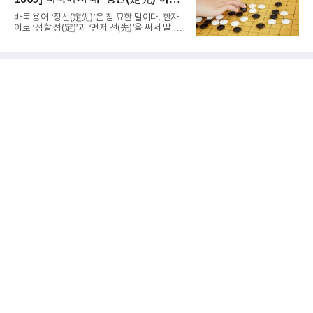
기에 나서지 못하고 있다. 9일 영국 BBC 등에 따
르면 그는 손목 힘줄을 감싸는 활막에 염증이 생
말할까
바둑 용어 ‘정선(定先)’은 참 묘한 말이다. 한자
기는 건초염을 앓고 있다.이 부상이 까다로운 이
어로 ‘정할 정(定)’과 ‘먼저 선(先)’을 써서 말 그
유가 있다. 반복적으로 라켓을 쥐고 휘두르는 동
대로 풀면 ‘먼저 두는 것을 정한다’는 뜻이다. 흑
작 탓에 테니스 선수에게 흔한 부상이지만, 가벼
이 먼저 두되 백에게 덤을 주지 않는 방식이다.
우면 몇 주 안에 낫는 반면 심하면 수술과 함께
요즘 프로기사들의 대국은 대부분 ‘호선(互
최장 1년의 회복이 필요하다. 알카라스는 수술
先)’으로 치러지고, 백에게 6집 반 또는 7집 반의
은 받지 않았다. 라켓
덤을 주는 것이 일반적이다. (본 코너 1868회 ‘바
둑에서 왜 ‘호선(互先)’이라 말할까‘ 참조) 반면
정선에서는 흑이 먼저 두는 대신 덤이 없다. 한국
기원 역시 기력 차이를 표시하는 기준에서 정선
을 하나의 기준으로 삼고 있다.과거 일본 바둑의
치수제에서는 실력 차이에 따라 정선(定先), 선
상선(先相先), 선이선(先二先) 등 여러 단계가