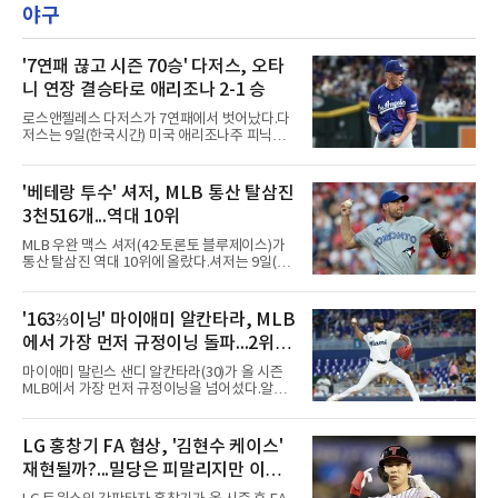
홀에서 경기하고 있다.
야구
'7연패 끊고 시즌 70승' 다저스, 오타
니 연장 결승타로 애리조나 2-1 승
로스앤젤레스 다저스가 7연패에서 벗어났다.다
저스는 9일(한국시간) 미국 애리조나주 피닉스
체이스필드에서 열린 2026 MLB 애리조나 다이
아몬드백스전에서 2-1로 이겼다. 8회 카일 터커
의 솔로 홈런으로 앞섰으나 9회말 마무리 에드
'베테랑 투수' 셔저, MLB 통산 탈삼진
윈 디아스가 헤랄도 페르도모와 코빈 캐럴에게
3천516개...역대 10위
연속 3루타를 맞고 동점을 허용했다.수술과 재
활을 마치고 지난달 30일 복귀한 디아스는 전날
MLB 우완 맥스 셔저(42·토론토 블루제이스)가
끝내기 역전 홈런에 이어 이틀 연속 무너졌다. 다
통산 탈삼진 역대 10위에 올랐다.셔저는 9일(한
만 무사 3루를 실점 없이 넘겨 경기는 연장으로
국시간) 미국 필라델피아 시티즌스뱅크파크에
이어졌고, 다저스는 10회초 오타니 쇼헤이의 내
서 열린 필라델피아 필리스와의 원정 경기에 선
야 안타로 결승점을 뽑았다. 10회말에는 잭 드레
발 등판해 5⅓이닝 4탈삼진을 기록, 통산 3천
'163⅔이닝' 마이애미 알칸타라, MLB
이어가 1사 1, 3루에서 병살타를 유도했다.시즌
516개를 쌓아 월터 존슨(3천515개)을 1개 차로
70승 47패가 된 다저스는 지구
에서 가장 먼저 규정이닝 돌파...2위와
제쳤다.이 부문 1위는 놀런 라이언(5천714개)이
며 랜디 존슨(4천875개), 로저 클레먼스(4천672
14이닝 차
마이애미 말린스 샌디 알칸타라(30)가 올 시즌
개), 스티브 칼턴(4천136개)이 뒤를 잇는다.현역
MLB에서 가장 먼저 규정이닝을 넘어섰다.알칸
중에서는 올 시즌 후 은퇴하는 통산 8위 저스틴
타라는 9일(한국시간) 미국 마이애미 론디포파
벌랜더(디트로이트 타이거스·266승·3천554탈
크에서 열린 로스앤젤레스 에인절스전에 선발
삼진)에 이어 222승의 셔저가 다승과 탈삼진 모
등판해 7이닝 3피안타 무실점을 기록, 7-0 승리
LG 홍창기 FA 협상, '김현수 케이스'
두 2위다. 올해 토론토와 1년 300만 달러에 재계
를 이끌며 시즌 13승(6패)을 올렸다. 평균자책점
약한 그는 9위 게일로드 페리(3
재현될까?...밀당은 피말리지만 이적
은 3.52로 떨어졌고, 3회를 마쳤을 때 통산 1천
226이닝을 기록해 리키 놀라스코의 구단 최다
가능성은 낮아