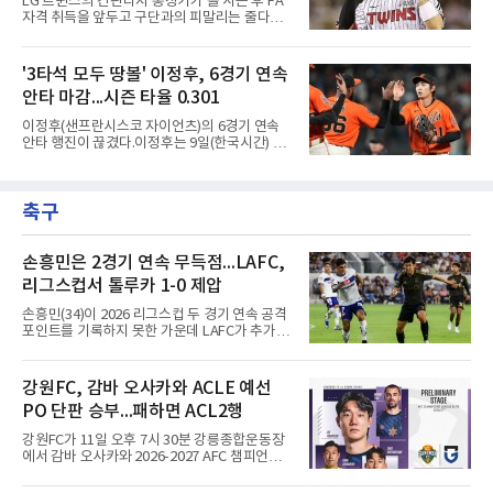
LG 트윈스의 간판타자 홍창기가 올 시즌 후 FA
이닝(1천225⅔이닝)을 경신했다.시즌 소화 이닝
자격 취득을 앞두고 구단과의 피말리는 줄다리
은 163⅔이닝으로 규정이닝 162이닝을 통과했
기를 예고하고 있다. 과거 팀의 핵심 자원이었던
다. 이닝 2위 크리스토페르 산체스(필라델피아
김현수가 FA 시장에서 이적했던 충격적인 선례
필리스·149⅔이닝)보다 14이닝 많다.2017년 세
가 소환되면서 벌써부터 팬들의 이목이 집중되
'3타석 모두 땅볼' 이정후, 6경기 연속
인트루이스에서 데뷔해 이듬해 마이애미로 이적
는 양상이다.다만 이번 협상은 과거 김현수 케이
한 그는 2022년 리그 최다 228⅔이닝
안타 마감...시즌 타율 0.301
스와는 판이하게 다른 환경 속에서 전개될 것으
로 보인다. 선수 측과 구단 간의 시각 차이가 팽
이정후(샌프란시스코 자이언츠)의 6경기 연속
팽히 맞서며 내부 협상 과정은 극심한 진통을 겪
안타 행진이 끊겼다.이정후는 9일(한국시간) 미
을 가능성이 크지만, 시장 외부에서 불어오는 변
국 샌프란시스코 오라클 파크에서 열린 MLB 디
수는 제한적일 것이라는 분석이 지배적이다.홍
트로이트 타이거스와의 홈경기에 2번 타자 우익
창기는 지난 2025년 불의의 무릎 부상으로 전력
수로 출전해 3타수 무안타에 그쳤다. 시즌 타율
에서 이탈하는 아픔을 겪었고, 이어진 2026시즌
축구
은 0.301로 하락했다. 1회와 4회 유격수 땅볼, 7
초중반에도 실전 감각 회복
회 2루수 땅볼로 물러났고 9회초 대수비와 교체
됐다.샌프란시스코는 팀 전체가 2안타에 묶인
데다 7회 6실점이 겹쳐 0-8로 졌다.샌디에이고
손흥민은 2경기 연속 무득점...LAFC,
파드리스 송성문은 휴스턴 애스트로스와의 홈경
리그스컵서 톨루카 1-0 제압
기에 결장했다. 샌디에이고는 3-2로 이겼다.
손흥민(34)이 2026 리그스컵 두 경기 연속 공격
포인트를 기록하지 못한 가운데 LAFC가 추가시
간 결승골로 승리했다.손흥민은 9일 낮(한국시
간) 미국 로스앤젤레스 BMO 스타디움에서 열린
멕시코 리가 MX 톨루카와의 조별리그 2차전에
강원FC, 감바 오사카와 ACLE 예선
최전방 공격수로 선발 출전했으나 슈팅 없이 후
PO 단판 승부...패하면 ACL2행
반 23분 주드 테리와 교체됐다. 북중미 월드컵
이후 MLS 4경기 연속 골을 넣었던 그는 지난 6
강원FC가 11일 오후 7시 30분 강릉종합운동장
일 치바스 과달라하라전에 이어 침묵했다.전반
에서 감바 오사카와 2026-2027 AFC 챔피언스
1분 다비드 마르티네스가 얻은 페널티킥은 비디
리그 엘리트(ACLE) 예선 플레이오프를 치른다.
오 판독으로 취소됐고, 전반 34분 드니 부앙가의
승자는 ACLE 본선에 오르고 패자는 2부 격 대회