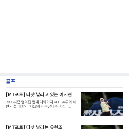
골프
[MT포토] 티샷 날리고 있는 이지현
2026시즌 열여덟 번째 대회이자 KLPGA투어 하
반기 첫 대회인 ‘제13회 제주삼다수 마스터
스’(총상금 10억 원, 우승상금 1억 8천만 원)가
제주도 서귀포시에 위치한 테디밸리 골프앤리조
트(파72/6,767야드)에서 열리고 있다.9일 현재
최종라운드 경기가 펼쳐지고 있다.이지현이 1번
[MT포토] 티샷 날리는 유현조
홀에서 경기하고 있다.