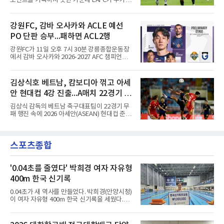
포인트를 기록하지 못한 가운데 LAFC가 추가시
줄무늬 유니폼이 유독 눈에 띄었다. 경기장에는
간 결승골로 승리했다.손흥민은 9일 낮(한국시
5만78명이 들어찼다.주인공은 벤치에서부터 존
간) 미국 로스앤젤레스 BMO 스타디움에서 열린
재감을 드러냈다. 킥오프 10분 전 손을 흔들며
멕시코 리가 MX 톨루카와의 조별리그 2차전에
강원FC, 감바 오사카와 ACLE 예선
등장하자 환호가 터졌고, 전반 막판 호르헤 도밍
최전방 공격수로 선발 출전했으나 슈팅 없이 후
게스의 선제골 때보다 벤치에서
PO 단판 승부...패하면 ACL2행
반 23분 주드 테리와 교체됐다. 북중미 월드컵
이후 MLS 4경기 연속 골을 넣었던 그는 지난 6
강원FC가 11일 오후 7시 30분 강릉종합운동장
일 치바스 과달라하라전에 이어 침묵했다.전반
에서 감바 오사카와 2026-2027 AFC 챔피언스
1분 다비드 마르티네스가 얻은 페널티킥은 비디
리그 엘리트(ACLE) 예선 플레이오프를 치른다.
오 판독으로 취소됐고, 전반 34분 드니 부앙가의
승자는 ACLE 본선에 오르고 패자는 2부 격 대회
슈팅은 골키퍼에게 막혔다. 승부는 후반 46분 제
인 AFC 챔피언스리그2(ACL2)로 향한다. 강원은
김상식호 베트남, 캄보디아 꺾고 아세
이컵 샤펠버그의 크로스가 걷혀 나오자 에디 세
2024시즌 K리그1 준우승 자격으로 나선 지난 시
구라가 페널티아크 왼쪽에서 오
안 현대컵 4강 진출...A매치 22경기 무
즌 ACLE에서 창단 첫 아시아 무대를 경험하며
16강에 진출했고, 2025시즌 리그 5위로 이번 출
패 질주
김상식 감독의 베트남 축구대표팀이 22경기 무
전권을 얻었다.감바 오사카는 2025-2026시즌
패 행진 속에 2026 아세안(ASEAN) 현대컵 준결
ACL2 결승에서 크리스티아누 호날두의 소속팀
승에 올랐다.베트남은 7일(한국시간) 하노이 미
알나스르를 2-0으로 꺾은 우승팀이다. 지난 7일
딘 국립경기장에서 열린 캄보디아와의 조별리그
J리그 개막전에서 우라와 레즈를 4-3으로 이겨
A조 4차전에서 응우옌 딘 박의 2골과 상대 자책
기세도 좋다.최근 리그 2연패로 상승세가 끊긴
스포츠종합
골을 묶어 3-1로 이겼다. 3승 1무 승점 10으로
강원은 이번 승리로 반등을 노린다. 김대
싱가포르(승점 8)를 제치고 조 1위를 차지했고,
A매치 연속 무패는 22경기(19승 3무)로 늘렸다.
종전 자국 기록은 18경기였다.2년마다 열리는
'0.04초를 줄였다' 박희경 여자 자유형
현대컵은 '동남아의 월드컵'으로 불리며, 스즈키
400m 한국 신기록
컵·미쓰비시컵을 거쳐 30주년을 맞아 타이틀 스
폰서가 바뀌었다. 2024년 우승팀 베트남은 2연
0.04초가 새 역사를 만들었다. 박희경(안양시청)
패와 통산 4번째 우승을 노린다.준결승 상대 말
이 여자 자유형 400m 한국 신기록을 세웠다.박
레이시아는 8일 필리핀을 1-0
희경은 9일 전주완산수영장에서 열린 제45회 대
통령배 전국수영대회 여자 자유형 400m 결승에
서 4분09초65의 한국 신기록으로 우승했다. 지