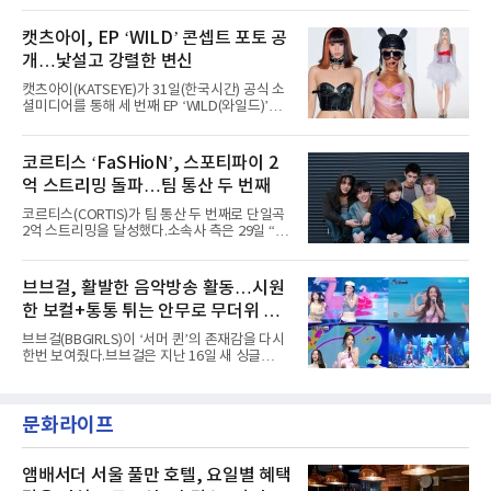
는 북미 최대 규모의 페스티벌이다.올해 ‘롤라팔
AxMxP는 데뷔 전부터 버스킹과 각종 페스티벌,
루자 시카고’에는 에스파 외에도 제니, 아이들,
공연 무대에 오르며 실전 경험을 쌓아왔다.이들
캣츠아이, EP ‘WILD’ 콘셉트 포토 공
코르티스 등 K팝 스타들이 출연진 명단에 이름
은 소속사 패밀리 콘서트를 비롯해 '뷰티풀 민트
을 올렸다.이날 에스파는
개…낯설고 강렬한 변신
라이프 2025', '2025 부산국제록페스티벌' 등 대
형 무대에 잇달아 출연해 당찬 에너지와 풋풋한
캣츠아이(KATSEYE)가 31일(한국시간) 공식 소
매력으로 음악팬들의 눈도장을 찍었다.이후
셜미디어를 통해 세 번째 EP ‘WILD(와일드)’의
AxMxP는 '카운트다운 판타지 2025-2026',
콘셉트 포토와 트랙리스트를 공개했다.‘Wild
'PEAKBOX 2025 vol.2 : 사랑·청춘·행복', '2025
heart(와일드 하트)’라는 제목이 붙은 콘셉트 포
Someday Christmas - 부산' 등 무대를 통해 안
토에는 멤버들의 본능적이고 야성적인 면모가
코르티스 ‘FaSHioN’, 스포티파이 2
정적인 실력을 입증했고, 올해 '2026 어썸뮤직
강렬하게 담겼다. 짙은 아이섀도와 푸른빛·금빛·
페스티벌', '뷰티풀 민트 라이프 2026', '2026
억 스트리밍 돌파…팀 통산 두 번째
붉은빛의 컬러 렌즈가 비현실적인 분위기를 자
아내고, 여러 원색이 불규칙하게 뒤섞인 멀티컬
코르티스(CORTIS)가 팀 통산 두 번째로 단일곡
러 헤어와 과감한 블루·블랙 립 메이크업이 낯설
2억 스트리밍을 달성했다.소속사 측은 29일 “코
고도 매혹적인 비주얼을 완성했다.스타일링 역
르티스의 데뷔 앨범 수록곡 ‘FaSHioN’이 글로
시 파격적이다. 스터드와 망사, 코르셋, 풍성한
벌 오디오·음원 스트리밍 플랫폼 스포티파이에
레이스 등 언뜻 어울리지 않을 듯한 소재와 실루
서 27일 자로 누적 재생 수 2억 회를 돌파했
브브걸, 활발한 음악방송 활동…시원
엣을 거침없이 결합했다. 멤버들은 각기 다른 개
다”고 밝혔다.곡이 발표된 지 약 10개월 만이다.
성을 살린 스타일링을 선
한 보컬+통통 튀는 안무로 무더위 사
팀의 첫 번째 2억 스트리밍 곡은 동일 음반에 수
록된 ‘GO!’다. 이 노래는 공개 약 9개월 만인 지
냥
브브걸(BBGIRLS)이 ‘서머 퀸’의 존재감을 다시
난달 26일 자에 2억 고지를 밟았다. 이는 최근 5
한번 보여줬다.브브걸은 지난 16일 새 싱글
년 내 데뷔한 보이그룹의 곡 중 최단기 2억 달성
'BODY WAVE'(바디 웨이브)를 발매하고 각종 음
이며 ‘FaSHioN’이 그 다음이다.코르티스는 평
악방송에 출연했다.브브걸은 컴백 이후 Mnet
소 관심이 많은 ‘패션’을 소재로 곡을 공동 창작
'엠카운트다운'을 시작으로 KBS2 '뮤직뱅크',
했다. “내 티, 5 bucks 바지는, 만원” 등 멤버들
문화라이프
MBC '쇼! 음악중심', SBS '인기가요' 등 주요 음
의 라이프 스타일
악방송 무대에 올라 화려한 퍼포먼스를 펼쳤다.
시원한 에너지와 안정적인 라이브, 통통 튀는 매
력을 앞세워 매 무대 색다른 볼거리를 선사했다.
앰배서더 서울 풀만 호텔, 요일별 혜택
특히 화사한 파스텔 톤의 비치웨어부터 청량한