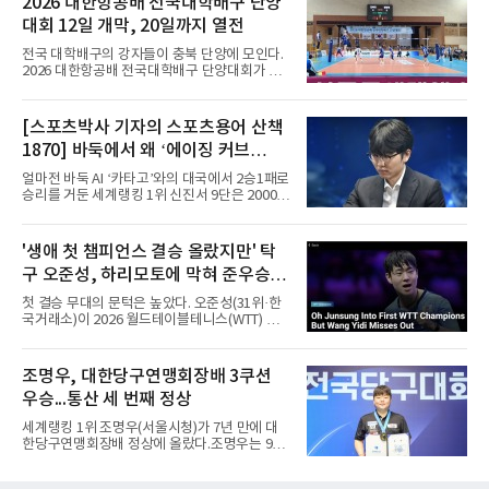
2026 대한항공배 전국대학배구 단양
난해 10월 제106회 전국체육대회에서 한다경
대회 12일 개막, 20일까지 열전
(전라북도체육회)이 작성한 종전 기록(4분09초
69)을 약 10개월 만에 0.04초 앞당긴 기록이다.
전국 대학배구의 강자들이 충북 단양에 모인다.
이 종목에서 꾸준히 정상급 기량을 보여온 박희
2026 대한항공배 전국대학배구 단양대회가 오
경은 이번 경신으로 중장거리 경쟁력을 다시 확
는 12일부터 20일까지 9일간 충북 단양군에서
인했다.과정에는 인내가 있었다. 박희경은 지난
펼쳐진다.한국대학배구연맹이 주최하고 단양군
해 전국체전 때부터 이번 대회를 목표로 준비해
체육회와 단양군배구협회가 주관하는 이번 대회
[스포츠박사 기자의 스포츠용어 산책
왔다며, 상반기에는 생각만큼 결과가 나오지 않
에는 남자대학부 15개 팀과 여자대학부 7개 팀
아 아쉬움도 있었지만 부족한 부분을
1870] 바둑에서 왜 ‘에이징 커브
등 모두 22개 팀이 참가해 치열한 승부를 벌인
다.남자대학부는 A조에 한양대·경상국립대·충
(Aging Curve)’‘라고 말할까
얼마전 바둑 AI ‘카타고’와의 대국에서 2승1패로
남대·홍익대·중부대, B조에 조선대·호남대·인하
승리를 거둔 세계랭킹 1위 신진서 9단은 2000년
대·경일대·경희대, C조에 국립목포대·성균관대·
생으로 10대 후반부터 세계 정상급에 올라선 대
명지대·우석대·경기대가 편성됐다.여자대학부
표적인 ‘젊은 기사’이다. 2020년 1월부터 한국
에서는 A조 경일대·호남대·동의대와 B조 목포과
바둑랭킹 1위를 지켰고, 2026년 6월에도 78개
'생애 첫 챔피언스 결승 올랐지만' 탁
학대·단국대·우석대·광주여대가 정상에 도전한
월 연속 1위를 기록했다. (본 코너 1808회 ‘바둑
다.경기는 단양국민체
구 오준성, 하리모토에 막혀 준우승...
선수는 왜 ‘기사(棋士)’라고 부를까‘ 참조) 김은
지 9단은 2007년생으로 한국 여자바둑의 대표
한국 최고 성적
첫 결승 무대의 문턱은 높았다. 오준성(31위·한
적인 10대 후반~20대 초반 강자이다. 2026년 6
국거래소)이 2026 월드테이블테니스(WTT) 챔
월 여자랭킹 1위를 지키고 있었고, 전체랭킹에
피언스 요코하마에서 준우승했다.오준성은 9일
서도 개인 최고 순위를 계속 경신해왔다. 바둑에
일본 요코하마에서 열린 대회 마지막 날 남자 단
서 10~20대가 강세를 보이는 이유는 ‘두뇌 능력
식 결승에서 일본의 에이스 하리모토 도모카즈
조명우, 대한당구연맹회장배 3쿠션
의 전성기’ 하나로 설명하기 어렵다. 계산력·집
(5위)에게 게임 점수 1-4(11-7 7-11 4-11 8-11
중력·학습 속도
우승...통산 세 번째 정상
7-11)로 졌다.결승에 오르기까지의 여정은 인상
적이었다. 그는 8강에서 세계 11위 당치우(독일)
세계랭킹 1위 조명우(서울시청)가 7년 만에 대
를 4-3, 준결승에서 24위 시노즈카 히로토(일본)
한당구연맹회장배 정상에 올랐다.조명우는 9일
를 4-1로 꺾고 생애 처음으로 챔피언스 결승에
강원 양구군 양구종합스포츠타운에서 열린
올랐다. 챔피언스는 WTT 시리즈 중 그랜드 스매
'SOOP과 함께하는 2026 대한당구연맹회장배
시, 파이널스 다음으로 권위가 높은 대회로, 복