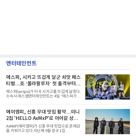
엔터테인먼트
에스파, 시카고 뜨겁게 달군 쇠맛 페스
티벌…美 ‘롤라팔루자’ 첫 출격부터
증명한 존재감
에스파(aespa)가 미국 시카고를 뜨겁게 달궜다.
소속사 에스엠엔터테인먼트는 4일 “에스파가
지난 2일(현지 시간) 미국 시카고 그랜트 파크에
서 열린 ‘롤라팔루자 시카고’(Lollapalooza
Chicago)의 알리안츠 스테이지에 올랐다”며
에이엠피, 신흥 무대 맛집 활약…미니
“총 14곡으로 구성된 세트리스트를 선사, 데뷔 7
2집 'HELLO AxMxP'로 이어갈 상승
년 차다운 노련한 무대 매너와 파워풀한 에너지
로 현장의 분위기를 압도했다”고 밝혔다.1991
세
AxMxP(에이엠피)가 신흥 무대 맛집으로 존재감
년 시작된 ‘롤라팔루자’는 8개 스테이지, 170여
을 키워가고 있다.지난해 9월 정규 1집
팀의 아티스트와 40만 명 이상의 관객이 운집하
'AxMxP'를 발매하며 가요계에 정식 출격한