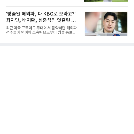
1분 다비드 마르티네스가 얻은 페널티킥은 비디
주도 서귀포시 테디밸리 골프앤리조트(파72)에
오 판독으로 취소됐고, 전반 34분 드니 부앙가의
서 열린 제주삼다수 마스터스(총상금 10억원)
슈팅은 골키퍼에게 막혔다. 승부는 후반 46분 제
최종 4라운드에서 보기 없이 버디 3개를 잡아 합
'방출된 해외파, 다 KBO로 오라고?'
이컵 샤펠버그의 크로스가 걷혀 나오자 에디 세
계 14언더파 274타를 기록했다. 13언더파 275
구라가 페널티아크 왼쪽에서 오
최지만, 배지환, 심준석의 엇갈린 거
타 공동 2위 강채연, 문정민을 1타 차로 제치고
우승 상금 1억8천만원을 받았다.2017년 신인왕
취와 현실
최근 미국 프로야구 무대에서 활약하던 해외파
출신인 그는 상비군과 국가대표를 거쳤지만
선수들이 연이어 소속팀으로부터 방출 통보를
2020시즌 이후 세 차례 정규투어 출전권을 잃고
받으면서 국내 야구계의 시선이 집중되고 있다.
드림투어를 병행했다.1타 뒤진 공동 2위로 출발
메이저리그와 마이너리그를 오가며 도전을 이어
한 장은수는 15번 홀까지 강채연과 동타를 이루
가던 이들의 잇단 이탈은 자연스럽게 '이들이 과
다 16번 홀(파4)에서 두 번째 샷을 홀 3ｍ에 붙여
연 KBO리그로 유턴할 것인가'라는 뜨거운 화두
버디를 잡고 단독 선두에 나섰다
로 이어졌다. 일각에서는 당연하다는 듯 국내 복
귀를 점치고 있지만, 막상 뚜껑을 열어보면 세
선수가 마주한 현실과 향후 행보는 판이하게 갈
린다. 선수 개인의 확고한 소신과 야구계의 엄격
한 제도적 규정이 얽혀있기 때문이다.가장 먼저
국내 무대행을 확정 지은 인물은 베테랑 최지만
이다. 오랜 기간 메이저리그에서 산전수전을 겪
은 최지만은 해외파 복귀 규