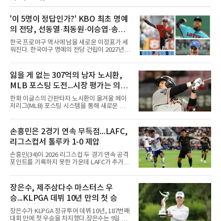
'이 5명이 정답인가?' KBO 최초 명예
의 전당, 선동열·최동원·이승엽·송진
우·김응용을 둘러싼 논쟁
한국 프로야구 역사에 남을 새로운 이정표가 세
워진다. 한국야구 명예의 전당 건립이 2027년으
로 다가오면서 이제 야구계의 관심은 하나의 질
문으로 향하고 있다. "누가 한국 야구 최초의 명
예의 전당 헌액자가 될 것인가?"현재 가장 많이
잃을 게 없는 307억의 남자 노시환,
거론되는 후보군은 선동열, 최동원, 이승엽, 송
MLB 포스팅 도전...시장 평가는 의외
진우, 그리고 김응용 감독이다. 한국 야구의 시
대별 상징성과 업적을 고려하면 충분히 설득력
일 수 있어
한화 이글스의 간판타자 노시환이 올겨울 메이
있는 이름들이다.선동열은 한국 야구가 배출한
저리그(MLB) 포스팅 시스템을 통해 새로운 도전
최고의 투수로 평가받는다. 해태 시절 통산 146
에 나선다.노시환은 11년 총액 307억 원이라는
승과 평균자책점 1.20이라는 압도적인 기록을
KBO리그 사상 초유의 비FA 다년 계약을 체결하
남겼고, 1980년대 후반 리그를 지배했다. 일본
면서 동시에 해외 진출 가능성을 열어두는 조항
손흥민은 2경기 연속 무득점...LAFC,
프로야구에서도 성공하며 한국 선수의 해외 진
을 포함했다. 국내에서 이미 최고 수준의 대우와
출 가능성을 보여준 상징적인 존
리그스컵서 톨루카 1-0 제압
확실한 입지를 확보한 만큼, 이번 메이저리그 도
전은 생존을 건 승부수가 아니다.오히려 잃을 것
손흥민(34)이 2026 리그스컵 두 경기 연속 공격
이 없는 도전에 가깝다. 노시환은 이미 KBO리그
포인트를 기록하지 못한 가운데 LAFC가 추가시
에서 연평균 약 28억 원에 달하는 대형 계약과
간 결승골로 승리했다.손흥민은 9일 낮(한국시
한화의 프랜차이즈 스타라는 지위를 얻었다. 만
간) 미국 로스앤젤레스 BMO 스타디움에서 열린
약 MLB 구단들의 평가가 기대에 미치지 못하더
멕시코 리가 MX 톨루카와의 조별리그 2차전에
장은수, 제주삼다수 마스터스 우
라도 돌아올 곳이 확실하다.그렇다고 포스팅 도
최전방 공격수로 선발 출전했으나 슈팅 없이 후
전의 의미가 작아지는 것은 아
승...KLPGA 데뷔 10년 만의 첫 승
반 23분 주드 테리와 교체됐다. 북중미 월드컵
이후 MLS 4경기 연속 골을 넣었던 그는 지난 6
장은수가 KLPGA 정규투어 데뷔 10년, 187번째
일 치바스 과달라하라전에 이어 침묵했다.전반
대회 만에 첫 우승을 차지했다.장은수는 9일 제