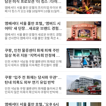
담은 미식 프로모션 ‘더 킹스 : 다이닝
마린룩, 햇살 아래 반짝이는 물결을 연상시키는
프리빌리지즈’ 선봬
스커트, 강렬한 붉은 계열의 스타일링까지 각기
앰배서더 서울 풀만 호텔의 프리미엄 라이브 뷔
다른 매력을 선보였다. 브브걸은 다채로운 여름
페 더 킹스가 오는 8월 10일부터 10월 31일까지
패션을 완벽하게 소화하며 보
특별 프로모션 ‘더 킹스 : 다이닝 프리빌리지
즈’를 선보인다.앰배서더 서울 풀만 호텔 측은
“요일마다 다른 즐거움과 한층 깊어진 미식의 여
앰배서더 서울 풀만 호텔, ‘앰버드 시
유를 경험할 수 있도록 기획했다”고 밝혔다.먼저
어터’ 새 단장…새로운 브랜드 경험 선
월요일과 화요일에는 한 주의 문을 여는 여유로
운 식사를 테마로 다양한 혜택이 마련된다. 런치
사
앰배서더 서울 풀만 호텔이 새로운 브랜드 경험
이용 시 성인 5인 이상 사전 예약 고객에게 성인
을 선사한다.앰배서더 서울 풀만 호텔 측은 4일
1인 무료 혜택을 제공하며, 디너 이용 시에는 성
“호텔 공식 마스코트 앰버드(Ambird)의 새로운
인 2인 이상 사전 예약 고객에게 소인 1인 무료
이야기를 담은 인형 극장 콘셉트의 공간 ‘앰버드
혜택을 제공한다.수요일 런치에는 사전 예약한
시어터(Ambird Theater)’를 새롭게 선보인
쿠팡, 인천 물류센터 화재 피해 주민
유료 회원 고객을 대상으로 5% 추가 할인 또는
다”고 밝혔다.앰배서더 서울 풀만 호텔은 로비
바우처 1매 추가
일상 복귀 지원 “지역사회 안정에 총
한편에 마련된 앰버드 존을 통해 앰버드의 세계
관을 소개해왔다. 앰버드 존은 앰버드가 우주여
력”
인천 서해구 석남동 쿠팡 물류센터 화재로 인해
행 중 수집한 다양한 굿즈를 전시한 '앰버드 플래
임시 대피소 생활을 지속해온 주민들이 생활 터
닛(Ambird Planet)과 계절별 플라워 연출로 사
전으로 돌아갈 수 있는 계기가 마련됐다. 쿠팡풀
랑받아온 ‘앰버드 가든(Ambird Garden)’으로
필먼트서비스(CFS)가 지난 28일부터 화재 피해
구성되어 있다.새 단장한 앰버드 시어터는 오페
주민을 대상으로 전문 출장 청소서비스 지원에
쿠팡 “입주 전 화재는 당사와 무관”…
라 극장을 모티브로 한 데코레이션으로 구성됐
나섬으로써 본격적인 지역사회 복구 작업이 시
다. 무대 공간 및 티켓 박스
탄내 의혹도 외부 연기 유입 반박
작된 것이다.대피소 주민 중심 청소 접수, 첫날
부터 2가구 지원 완료CFS는 신현초등학교, 신
인천 석남동 쿠팡 물류센터 화재를 둘러싸고 확
현북초등학교, 신현여자중학교 등 인천 서해구
인되지 않은 의혹이 확산되자 쿠팡이 반박에 나
관내 임시 대피소 3곳에서 체류해온 화재 피해
섰다. 화재 전 센터 내부에서 탄내가 났다는 주장
주민들을 대상으로 출장 청소업체 요청 접수를
에 대해서는 외부 화재 연기 유입이라고 설명했
시작했다. 현장에서 극심한 피해를 입은 지역 주
고, 2023년 같은 물류센터에서 발생한 화재에
앰배서더 서울 풀만 호텔, '오후 6시
민들의 호응 속에 CFS는 즉시 행동에 나섰다. 지