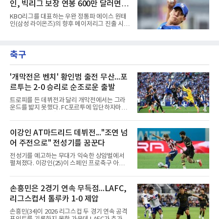
9회말 무사 1루에서도 보내
인, 빅리그 보장 연봉 600만 달러면
여 분 걷기도 힘들고 머리도 멍해지는 날이 계속
되었다. 내일부터는 다시 함성이 돌아오겠지만,
도장 찍어야...샌디에이고 유력
KBO리그를 대표하는 우완 정통파 에이스 원태
지금 이 침묵은 승리도 패배도 아닌 다른 질문을
인(삼성 라이온즈)의 향후 메이저리그 진출 시나
던진다. 왜 뛰지 않는 쪽이 오히려 더 똑똑한 선
리오는 어떻게 될까? 원태인은 기존 선수들과 달
택일 수 있을까.우리 뇌 깊숙한 곳, 뇌간 바로 위
리 해외 진출 과정에서 거쳐야 하는 구단의 포스
에는 체온을 24시간 감시하는 자동 온도조절기
팅 시스템을 거칠 필요가 없는 FA(자유계약선
가 있다. 시상하부라는 이 작은 기관은 혈액 온도
축구
수) 신분으로 빅리그 무대를 두드릴 수 있는 조
가 0.5도만
건을 갖추게 된다.메이저리그 구단 입장에서 아
시아 투수를 영입할 때 가장 큰 부담 중 하나는
원소속 구단에 지불해야 하는 포스팅비다.하지
'개막전은 벤치' 황인범 출전 무산...포
만 원태인은 이 포스팅 비용이 전혀 발생하지 않
르투는 2-0 승리로 순조로운 출발
는 완전한 FA이기 때문에, 구단들은 이적료로
나갈 예산을 고스란히 선수 연봉이나 계약금에
트로피를 든 데뷔전과 달리 개막전에서는 그라
집중할 수 있는 절대적인 재정적 이점을 누리게
운드를 밟지 못했다. FC포르투에 입단하자마자
된다.여기에 과거 메이저리그
슈퍼컵 우승을 경험했던 국가대표 미드필더 황
인범(29)이 정규리그 개막전에서는 벤치를 지켰
다.포르투는 10일(한국시간) 포르투갈 포르투의
이강인 AT마드리드 데뷔전..."조연 넘
이스타디우 두 드라강에서 열린 알베르카와의
어 주전으로" 전성기를 꿈꾼다
2026-2027 포르투갈 프리메이라리가 1라운드
홈 경기에서 2-0으로 이겼다. 두 골 모두 페널티
전성기를 예고하는 무대가 익숙한 상암벌에서
킥에서 나왔다. 전반 9분 안드레 실바가 상대 골
펼쳐졌다. 이강인(25)이 스페인 프로축구 아틀
키퍼의 반칙으로 얻은 페널티킥을 직접 성공시
레티코 마드리드(AT마드리드) 데뷔전을 한국 팬
켰고, 전반 44분에는 가브리 베이가가 또 한 번
들 앞에서 화려하게 치렀다.9일 서울월드컵경기
의 페널티킥을 침착하게 마무리했다.이로써 지
장에서 열린 AT마드리드와 맨체스터 시티(맨시
손흥민은 2경기 연속 무득점...LAFC,
난 시즌 챔피언 포르투는 리그 2연패이자 통산
티)의 2026 쿠팡플레이 시리즈 친선경기는 사실
32번째 우승을 향한 첫발을 기분 좋
리그스컵서 톨루카 1-0 제압
상 이강인을 위한 거대한 입단식이었다. 킥오프
3시간여 전부터 경기장 주변은 팬들로 북적였
손흥민(34)이 2026 리그스컵 두 경기 연속 공격
고, 그의 영문 이름과 새 등번호 '7'이 박힌 붉은