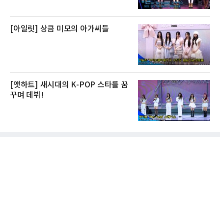
[아일릿] 상큼 미모의 아가씨들
[앳하트] 새시대의 K-POP 스타를 꿈
꾸며 데뷔!