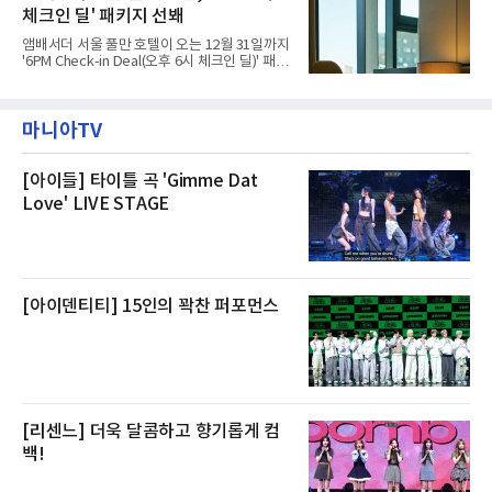
대해서도 쿠팡 입주 전 공사 과정에서 벌어진 일
난 28일 오후 전문 청소업체와
체크인 딜' 패키지 선봬
이라며 선을 그었다.쿠팡은 21일 인천 물류센터
내부에서 불이 타는 냄새가 났다는 의혹과 관련
앰배서더 서울 풀만 호텔이 오는 12월 31일까지
해 “사실무근”이라는 입장을 밝혔다.회사 측은
'6PM Check-in Deal(오후 6시 체크인 딜)' 패키
“인근에서 지난 15일 다른 회사에서 발생한 대
지를 선보인다.이번 패키지는 오후 6시 체크인
형 화재 연기가 인입돼 즉시 방재팀이 조사한 결
으로 여유로운 저녁 시간부터 호텔 스테이를 시
과 일산화탄소가 미검출됐고, 내부 문제가 아닌
작할 수 있도록 준비됐다.앰배서더 서울 풀만 호
것으로 확인됐다”고 설명했다.이어 “정확한 화
마니아TV
텔 측은 “퇴근 후 또는 주말 도심 속에서 짧지만
재 원인은 추후 조사될
온전한 휴식을 원하는 고객들에게 특별한 경험
을 제공한다”고 밝혔다.패키지는 디럭스와 이그
제큐티브 두 가지 타입으로 구성된다. 디럭스 패
[아이들] 타이틀 곡 'Gimme Dat
키지는 객실 1박(룸 온리)으로 심플한 호캉스를
Love' LIVE STAGE
즐길 수 있으며, 이그제큐티브 패키지는 객실 1
박과 함께 클럽 앰배서더 라운지 2인 이용, 웰니
스 센터 사우나 2인 이용 혜택이 포함된다.특히
클럽 앰배서더 라운지
[아이덴티티] 15인의 꽉찬 퍼포먼스
[리센느] 더욱 달콤하고 향기롭게 컴
백!