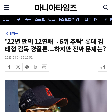
골프
야구
축구
스포츠
헬스
E스포츠·게임
오피니언
엔터
국내야구
'22년 만의 12연패→6위 추락' 롯데 김
태형 감독 경질론...하지만 진짜 문제는?
2025-09-04 15:12:52