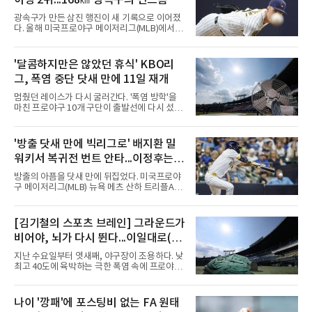
이닝 2위...168㎞ 광속구의 신드롬
광속구가 만든 삼진 행진이 새 기록으로 이어졌
다. 올해 미국프로야구 메이저리그(MLB)에서 시
속 161㎞ 이상의 강속구 신드롬을 주도하는 우
완 제이컵 미저로우스키(밀워키 브루어스)가 역
대 최소 이닝 시즌 200탈삼진 2위 기록을 세웠
'달콤하지만은 않았던 휴식' KBO리
다.미저로우스키는 10일(한국시간) 미국 위스콘
그, 폭염 중단 닷새 만에 11일 재개
신주 밀워키 아메리칸패밀리필드에서 열린 미네
소타 트윈스전에 선발로 나서 6이닝 9탈삼진 3
멈췄던 레이스가 다시 굴러간다. '폭염 방학'을
실점을 기록했다. 3회 첫 타자 앨런 로든을 헛스
마친 프로야구 10개 구단이 출발선에 다시 섰다.
윙 삼진으로 처리하며 시즌 200번째 삼진을 잡
극한 폭염으로 지난 5일 중단됐던 2026 신한
았다.기록의 무게가 남다르다. 그는 129⅓이닝
SOL KBO리그는 11일 전국 5개 구장 경기를 시
만에 200탈삼진에 도달해 밀워키 구단 최소 이
작으로 일정을 이어간다. 국제종합대회 대표 파
'방출 닷새 만에 빅리그로' 배지환 밀
닝 신기록을 세웠다. MLB닷컴이 엘리어스 스포
견을 제외하면 정규리그가 다른 사유로 멈춘 것
츠뷰로 자료를 인용해 소개한 바에
워키서 복귀전 번트 안타...이정후는
은 코로나19 집단 감염을 겪은 2021년 7월 이후
5년 만이자 역대 두 번째다. KBO 사무국은 더위
타율 2할대로
방출의 아픔을 닷새 만에 뒤집었다. 미국프로야
가 최고조에 이른 5∼9일 25경기를 전면 취소하
구 메이저리그(MLB) 뉴욕 메츠 산하 트리플A에
고 9월 이후 일정을 다시 편성해 치르기로 했다.
서 지난 5일 방출됐던 배지환이 밀워키 브루어
변화도 있다. 9월 6일까지 모든 경기는 요일과
스 이적과 동시에 빅리그에 복귀했다.배지환은
상관없이 오후 7시에 시작하며, 더위가 일찍 가
10일(한국시간) 미국 위스콘신주 밀워키 아메리
[김기철의 스포츠 브레인] 그라운드가
시면 경기 시간은 예전으로 돌아갈 수 있다.선수
칸패밀리필드에서 열린 미네소타 트윈스전에 밀
들에게는 올해 세 번째 출발이
비어야, 뇌가 다시 뛴다...이일대로(以
워키 유니폼을 입고 나섰다. 구단은 이날 마이너
리그 계약한 배지환을 26인 로스터에 올렸다고
逸待勞)의 지혜
지난 수요일부터 엿새째, 야구장이 조용하다. 낮
발표했다.복귀 무대에서 결과도 나왔다. 3-3으
최고 40도에 육박하는 극한 폭염 속에 프로야구
로 맞선 7회초 2루 대수비로 들어간 그는 7회말
경기가 닷새 연속 취소되었고, 응원의 열기로 가
첫 타석에서 재치 있는 1루수 앞 번트 안타로 출
득차야 할 관중석은 텅 비었다. 리그 전체가 이렇
루했다. 지난해까지 피츠버그 파이리츠에서 4년
게 며칠씩 통째로 멈춘 것은 매우 이례적인 일이
나이 '깡패'에 포스팅비 없는 FA 원태
연속 빅리그를 누볐던 그의 올 시즌 첫 안타였다.
다. 문밖을 나서면 거리는 사우나 한증막이고 10