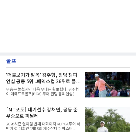
골프
'더블보기가 발목' 김주형, 윈덤 챔피
언십 공동 5위...페덱스컵 26위로 플레
이오프행
우승은 놓쳤지만 다음 무대는 확보했다. 김주형
이 미국프로골프(PGA) 투어 윈덤 챔피언십(총
상금 850만달러)을 공동 5위로 마쳤다.김주형은
10일(한국시간) 미국 노스캐롤라이나주 그린즈
버러의 세지필드 컨트리클럽(파70)에서 열린 최
[MT포토] 대기선수 강채연, 공동 준
종 4라운드에서 버디 3개를 잡았으나 보기 1개
우승으로 피날레
와 더블보기 1개가 나오며 이븐파 70타에 그쳤
다. 최종 합계 15언더파 265타로 해리 홀(잉글랜
2026시즌 열여덟 번째 대회이자 KLPGA투어 하
드)과 공동 5위였다. 우승자 마이클 브레넌(미국
반기 첫 대회인 ‘제13회 제주삼다수 마스터
·22언더파 258타)과는 7타 차다.기회는 있었다.
스’(총상금 10억 원, 우승상금 1억 8천만 원)가
지난달 제네시스 스코틀랜드 오픈 우승으로 33