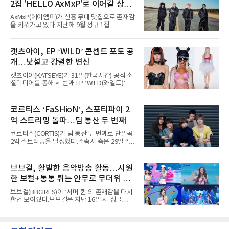
2집 'HELLO AxMxP'로 이어갈 상승
년 차다운 노련한 무대 매너와 파워풀한 에너지
로 현장의 분위기를 압도했다”고 밝혔다.1991
세
AxMxP(에이엠피)가 신흥 무대 맛집으로 존재감
년 시작된 ‘롤라팔루자’는 8개 스테이지, 170여
을 키워가고 있다.지난해 9월 정규 1집
팀의 아티스트와 40만 명 이상의 관객이 운집하
'AxMxP'를 발매하며 가요계에 정식 출격한
는 북미 최대 규모의 페스티벌이다.올해 ‘롤라팔
AxMxP는 데뷔 전부터 버스킹과 각종 페스티벌,
루자 시카고’에는 에스파 외에도 제니, 아이들,
공연 무대에 오르며 실전 경험을 쌓아왔다.이들
캣츠아이, EP ‘WILD’ 콘셉트 포토 공
코르티스 등 K팝 스타들이 출연진 명단에 이름
은 소속사 패밀리 콘서트를 비롯해 '뷰티풀 민트
을 올렸다.이날 에스파는
개…낯설고 강렬한 변신
라이프 2025', '2025 부산국제록페스티벌' 등 대
형 무대에 잇달아 출연해 당찬 에너지와 풋풋한
캣츠아이(KATSEYE)가 31일(한국시간) 공식 소
매력으로 음악팬들의 눈도장을 찍었다.이후
셜미디어를 통해 세 번째 EP ‘WILD(와일드)’의
AxMxP는 '카운트다운 판타지 2025-2026',
콘셉트 포토와 트랙리스트를 공개했다.‘Wild
'PEAKBOX 2025 vol.2 : 사랑·청춘·행복', '2025
heart(와일드 하트)’라는 제목이 붙은 콘셉트 포
Someday Christmas - 부산' 등 무대를 통해 안
토에는 멤버들의 본능적이고 야성적인 면모가
코르티스 ‘FaSHioN’, 스포티파이 2
정적인 실력을 입증했고, 올해 '2026 어썸뮤직
강렬하게 담겼다. 짙은 아이섀도와 푸른빛·금빛·
페스티벌', '뷰티풀 민트 라이프 2026', '2026
억 스트리밍 돌파…팀 통산 두 번째
붉은빛의 컬러 렌즈가 비현실적인 분위기를 자
아내고, 여러 원색이 불규칙하게 뒤섞인 멀티컬
코르티스(CORTIS)가 팀 통산 두 번째로 단일곡
러 헤어와 과감한 블루·블랙 립 메이크업이 낯설
2억 스트리밍을 달성했다.소속사 측은 29일 “코
고도 매혹적인 비주얼을 완성했다.스타일링 역
르티스의 데뷔 앨범 수록곡 ‘FaSHioN’이 글로
시 파격적이다. 스터드와 망사, 코르셋, 풍성한
벌 오디오·음원 스트리밍 플랫폼 스포티파이에
레이스 등 언뜻 어울리지 않을 듯한 소재와 실루
서 27일 자로 누적 재생 수 2억 회를 돌파했
브브걸, 활발한 음악방송 활동…시원
엣을 거침없이 결합했다. 멤버들은 각기 다른 개
다”고 밝혔다.곡이 발표된 지 약 10개월 만이다.
성을 살린 스타일링을 선
한 보컬+통통 튀는 안무로 무더위 사
팀의 첫 번째 2억 스트리밍 곡은 동일 음반에 수
록된 ‘GO!’다. 이 노래는 공개 약 9개월 만인 지
냥
브브걸(BBGIRLS)이 ‘서머 퀸’의 존재감을 다시
난달 26일 자에 2억 고지를 밟았다. 이는 최근 5
한번 보여줬다.브브걸은 지난 16일 새 싱글
년 내 데뷔한 보이그룹의 곡 중 최단기 2억 달성
'BODY WAVE'(바디 웨이브)를 발매하고 각종 음
이며 ‘FaSHioN’이 그 다음이다.코르티스는 평
악방송에 출연했다.브브걸은 컴백 이후 Mnet
소 관심이 많은 ‘패션’을 소재로 곡을 공동 창작
'엠카운트다운'을 시작으로 KBS2 '뮤직뱅크',
했다. “내 티, 5 bucks 바지는, 만원” 등 멤버들