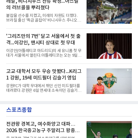
레알, 비니시우스 잔류 확정...아스널
독을 1순위 후보로 정하고 검증한 과정, 이사회
현·정현웅과 2학년 정하원이 대상이다.오산고의
의 최종 승인 경위를 살
의 러브콜을 뿌리쳤다
성적이 배경이 됐다. 올 시즌 백운기 전국 고등학
교 축구대회와 코리아풋볼파크 U-18 챔피언스
붙잡을 선수를 지켰고, 미래의 자원도 더했다.
컵, K리그 U-17 챔피언십을 잇달아 제패했다.시
브라질 출신 '특급 골잡이' 비니시우스 주니오르
기도 맞물렸다. 서울은 9월 시작하는 아시아축
(26)가 레알 마드리드와의 동행을 2032년까지
구연맹(AFC) 챔피언스리그2(ACL2)를 앞두고 선
이어간다.스페인 프로축구 프리메라리가 '거함'
수단 깊이를 더하는 동시에 유스 출신에게 국제
레알 마드리드는 7일(한국시간) 비니시우스와
'그리즈만의 7번' 달고 서울에서 첫 출
무대 경험을 주려 했다.면면도 다양하다. 측면 공
2032년 6월 30일까지 유효한 6년 연장 계약에
격수 정현웅은 돌파력이
격...이강인, 맨시티 상대로 첫 무대
합의했다고 공식 발표했다. 비니시우스는 재계
약 확정 후 사회관계망서비스(SNS)에 베르나베
이강인(아틀레티코 마드리드)의 새 유니폼 첫 무
우에서의 8년은 너무 짧다며, 앞으로 6년, 그리
대가 서울에서 열린다.아틀레티코는 오는 9일
고 영원히 함께하겠다고 애정을 드러냈다.성사
오후 8시 서울월드컵경기장에서 맨체스터 시티
과정에는 우여곡절이 있었다. 그는 최근 잉글랜
와 2026 쿠팡플레이 시리즈 친선 경기를 치른다.
드 프리미어리그(EPL) 챔피언 아스널의 뜨거운
구단 소집 명단에 이강인이 포함되면서 변수가
고교·대학서 모두 우승 맛봤다...K리그
관심을 받았는데, 18개월간 이어진 재계약 협상
없는 한 그의 첫 출격은 서울이 된다.등번호부터
이 한때 교착됐기 때문이다. 그러
1 강원, 19세 미드필더 김슬기 영입
무게가 실렸다. 이강인은 첫 경기부터 7번을 단
다. 2010년대 팀의 전성기를 이끈 앙투안 그리즈
강원FC가 대학 무대에서 뛰던 신인 미드필더를
만이 달았던 번호다.합류 과정은 순탄치 않았다.
데려왔다.강원은 6일 연세대 소속이던 김슬기
스페인으로 건너가려던 그는 병역 특례 행정 절
(19)를 영입했다고 밝혔다. 186㎝, 79㎏의 신체
차 문제로 출국이 미뤄졌고, 국내에서 홀로 훈련
조건을 갖췄다.이력은 우승으로 채워져 있다. 수
해 왔다. 6일 입국하는 동료들과 처음 대면한 뒤
원고 시절 주축으로 활약하며 지난해 전국고등
짧게 호흡을 맞춰 경기에 나선다.역할도 관심사
스포츠종합
리그와 추계전국고등대회 우승에 기여했고, 올
다. 유려한 탈압박과
해 연세대 진학 후에는 춘계한산대첩기대학대회
정상에 올랐다. 2024년에는 17세 이하(U-17) 대
표팀 훈련에도 소집됐다.김슬기는 입단하게 돼
전관왕 경복고, 여수화양고 대파…
기쁘고 영광이라며 프로 무대에서도 성장해 팀
2026 한국중고농구 주말리그 왕중왕
에 꼭 필요한 선수가 되겠다고 각오를 밝혔다.
전 결승토너먼트 확정