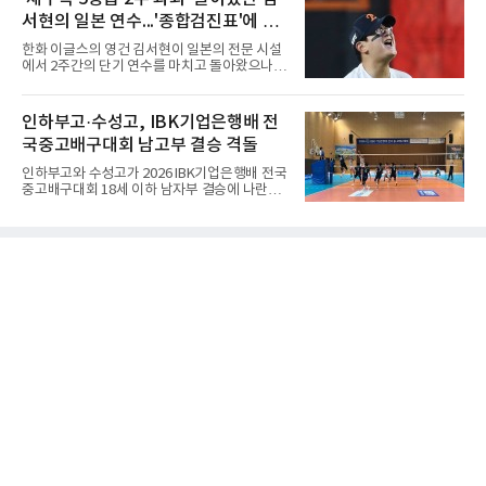
25-17, 25-10)로 물리치고 우승을 차지했다.첫
틀며 반등을 노렸으나
서현의 일본 연수...'종합검진표'에 불
세트를 13-25로 내주며 불안하게 출발한 중앙여
고는 이후 조직력을 되찾아 2세트부터 경기 주
과
한화 이글스의 영건 김서현이 일본의 전문 시설
도권을 완전히 장악했다. 강한 서브와 탄탄한 수
에서 2주간의 단기 연수를 마치고 돌아왔으나,
비를 앞세워 내리 세 세트를 따내며 짜릿한 역전
실전 마운드에서 여전히 극심한 제구 난조를 노
승을 완성했다.이번 우승은 더욱 의미가 컸다. 중
출하며 야구 팬들과 전문가들 사이에 씁쓸한 뒷
앙여고는 올해 3월 춘계연맹전과 5월 종별선수
맛을 남기고 있다.출국 당시만 해도 선수의 고질
인하부고·수성고, IBK기업은행배 전
권대회 결승에서 모두 선명여고에 패해 준우승
적인 제구 문제를 해결할 특효약이 될 것처럼 포
에 머물렀다. 그러나 세 번째
국중고배구대회 남고부 결승 격돌
장되었던 이번 연수는, 뚜껑을 열어보니 '제구력
5등급에게 2주짜리 족집게 과외를 붙여 1등급을
인하부고와 수성고가 2026 IBK기업은행배 전국
기대한 꼴'이었다는 냉정한 평가를 피하기 어렵
중고배구대회 18세 이하 남자부 결승에 나란히
게 됐다.야구에서 투수의 제구력은 오랜 시간 투
진출하며 우승을 놓고 맞대결을 펼치게 됐다.인
구폼을 반복하며 몸에 새겨진 일종의 근육 기억
하부고는 5일 충북 제천실내체육관에서 열린 대
과 밸런스의 산물이다. 릴리스 포인트의 미세한
회 남자 18세 이하부 준결승에서 남성고를 세트
오차나 하체 활용의 불균형은 수백, 수천 번의
스코어 3-1(25-17, 17-25, 25-21, 25-17)로 꺾
교정 훈련과 실전 피드
고 결승행 티켓을 따냈다. 인하부고는 높은 공격
성공률을 앞세워 경기 주도권을 잡으며 승리를
거뒀다.수성고도 준결승에서 속초고를 상대로
안정된 조직력을 바탕으로 3-1(25-23, 25-16,
22-25, 25-19) 승리를 거두며 결승에 합류했다.
치열한 승부 속에서도 공수 균형을 유지한 수성
고는 인하부고와 우승을 다툴 기회를 잡았다.여
자 18세 이하부에서는 중앙여고