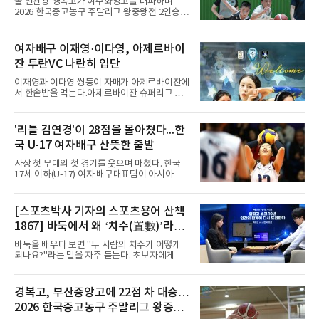
올 전관왕 경복고가 여수화양고를 대파하며
2026 한국중고농구 주말리그 왕중왕전 2연승을
달성, 결승 토너먼트 진출을 확정했다.경복고는
7일 전남 해남 구교체육관에서 열린 대회 남고
부 H조 예선 2차전에서 박지오(26점)와 김호원
여자배구 이재영·이다영, 아제르바이
(22점)의 활약을 앞세워 여수화양고를 94-59로
잔 투란VC 나란히 입단
완파했다. 이로써 경복고는 예선 2전 전승을 기
록하며 조 1위로 결승 토너먼트에 진출했다.경
이재영과 이다영 쌍둥이 자매가 아제르바이잔에
복고는 1쿼터 초반부터 박지오의 높은 슛 성공
서 한솥밥을 먹는다.아제르바이잔 슈퍼리그 투
률을 앞세워 공격을 주도하며 24-15로 기선을
란VC는 지난 4일 이재영 영입을 알린 데 이어 7
제압했다. 이후에도 전력의 우위를 바탕으로 경
일 이다영과도 계약했다고 발표했다. 구단은 이
기를 운영한 경복고는 전반을 40-34로 마친 뒤,
다영이 2026-2027시즌 투란 소속으로 활약할
'리틀 김연경'이 28점을 몰아쳤다...한
후반 들어 내·외곽에서 고른 득점포를 가동하며
예정이라고 전했다.두 선수가 국내를 떠난 것은
점수 차를 크게 벌려 여유 있게 승
국 U-17 여자배구 산뜻한 출발
2021년이다. V리그 흥국생명 소속이던 당시 중
학교 시절 학교 폭력을 행사했다는 폭로가 나오
사상 첫 무대의 첫 경기를 웃으며 마쳤다. 한국
면서 한국 배구계를 등졌다.이재영의 해외 여정
17세 이하(U-17) 여자 배구대표팀이 아시아 챔
은 순탄치 않았다. 2021년 말 그리스 PAOK 테
피언 자격으로 처음 나선 세계선수권에서 데뷔
살로키니에 입단했으나 무릎 부상으로 몇 경기
전을 승리로 장식했다.이승여 감독이 이끄는 한
뛰지 못했고, 긴 공백 끝에 지난해 7월 일본 SV
국은 7일(한국시간) 칠레 로스 안데스의 리세오
[스포츠박사 기자의 스포츠용어 산책
리그 빅토리아 히메지에 합류했다가 지난 5월
믹스토 체육관에서 열린 2026 국제배구연맹
팀을 떠났다.이다영은 더 많은 무대를
1867] 바둑에서 왜 ‘치수(置數)’라고
(FIVB) U-17 여자 세계선수권대회 조별리그 D조
1차전에서 푸에르토리코를 3-1(25-10 25-23
말할까
바둑을 배우다 보면 "두 사람의 치수가 어떻게
19-25 26-24)로 이겼다.승리의 중심에는 '리틀
되나요?"라는 말을 자주 듣는다. 초보자에게는
김연경'으로 불리는 아웃사이드 히터 손서연(선
다소 낯선 표현이다. ‘치수(置數)’는 한자어로
명여고)이 있었다. 그는 공격 24점에 블로킹과
'둘 치(置)'와 '셀 수(數)'를 쓴다. '돌을 놓는 수'라
서브 각 2점을 더해 양 팀 최다인 28점을 몰아쳤
는 의미이다. 두 사람이 대등하게 승부할 수 있도
경복고, 부산중앙고에 22점 차 대승…
다. 장수인이 11점, 최민주가 8점, 어민서가 7점
록 약한 쪽에게 미리 흑돌을 놓아주는 개수를 가
으로 힘을 보탰다.승점 3을 챙긴 한
2026 한국중고농구 주말리그 왕중왕
리킨다. 오늘날의 접바둑에서 말하는 '두 점', '세