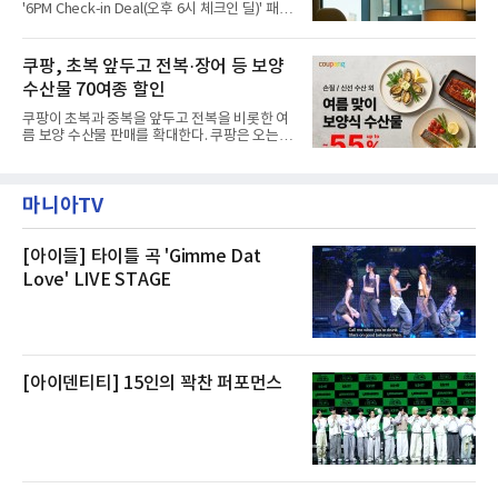
'6PM Check-in Deal(오후 6시 체크인 딜)' 패키
“인근에서 지난 15일 다른 회사에서 발생한 대
지를 선보인다.이번 패키지는 오후 6시 체크인
형 화재 연기가 인입돼 즉시 방재팀이 조사한 결
으로 여유로운 저녁 시간부터 호텔 스테이를 시
과 일산화탄소가 미검출됐고, 내부 문제가 아닌
작할 수 있도록 준비됐다.앰배서더 서울 풀만 호
쿠팡, 초복 앞두고 전복·장어 등 보양
것으로 확인됐다”고 설명했다.이어 “정확한 화
텔 측은 “퇴근 후 또는 주말 도심 속에서 짧지만
재 원인은 추후 조사될
수산물 70여종 할인
온전한 휴식을 원하는 고객들에게 특별한 경험
을 제공한다”고 밝혔다.패키지는 디럭스와 이그
쿠팡이 초복과 중복을 앞두고 전복을 비롯한 여
제큐티브 두 가지 타입으로 구성된다. 디럭스 패
름 보양 수산물 판매를 확대한다. 쿠팡은 오는
키지는 객실 1박(룸 온리)으로 심플한 호캉스를
20일까지 전복, 문어, 낙지, 장어 등 70여종의 수
즐길 수 있으며, 이그제큐티브 패키지는 객실 1
산물을 할인 판매한다고 8일 밝혔다.이번 행사
박과 함께 클럽 앰배서더 라운지 2인 이용, 웰니
에는 국내산 활전복과 문어, 낙지, 장어, 생물새
스 센터 사우나 2인 이용 혜택이 포함된다.특히
마니아TV
우 등이 포함됐다. 쿠팡은 올해 큰 크기의 전복
클럽 앰배서더 라운지
생산량이 늘어난 점을 반영해 주요 산지 상품을
로켓프레시 새벽배송으로 선보인다고 설명했다.
전복은 산지에서 채취한 뒤 전국으로 직송되는
[아이들] 타이틀 곡 'Gimme Dat
방식으로 운영된다. 신선도가 중요한 상품인 만
Love' LIVE STAGE
큼 이르면 다음 날 오전 배송이 가능하도록 물류
망을 활용하고 있다.쿠팡의 전복 매입량도 늘고
있다. 쿠팡에 따르면 전복 매입량은 2020년 30
톤 미만에서 2022년 140톤
[아이덴티티] 15인의 꽉찬 퍼포먼스