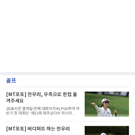
골프
[MT포토] 전우리, 우측으로 한컵 옮
겨주세요
2026시즌 열여덟 번째 대회이자 KLPGA투어 하
반기 첫 대회인 ‘제13회 제주삼다수 마스터
스’(총상금 10억 원, 우승상금 1억 8천만 원)가
제주도 서귀포시에 위치한 테디밸리 골프앤리조
트(파72/6,767야드)에서 열리고 있다.7일 현재
[MT포토] 버디퍼트 하는 전우리
2라운드 경기가 펼쳐지고 있다.전우리(휴온스)