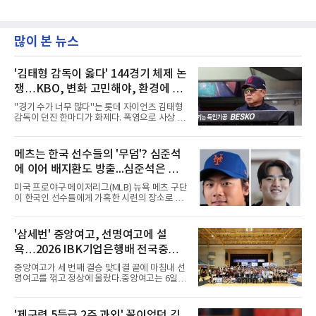
많이 본 뉴스
'김태형 감독이 옳다' 144경기 체제 논
쟁…KBO, 변화 고민해야, 환경에 맞
는 경기 수가 바람직
"경기 수가 너무 많다"는 롯데 자이언츠 김태형
감독이 던진 한마디가 화제다. 폭염으로 사상 초
유의 이틀 연속 전 경기 취소가 결정된 날, 김 감
독은 단순히 더위를 이야기하지 않았다. 우천,
폭염, 부상 등 변수가 늘어나는 현실에서 현재
메츠는 한국 선수들의 '무덤'? 심준석
팀당 144경기 체제가 과연 지속 가능한지 질문
에 이어 배지환도 방출...심준석은 이
을 던졌다.물론 144경기가 세계적으로 특별히
많은 숫자는 아니다. 메이저리그는 팀당 162경
미 귀국, 배지환은 미국 잔류할 듯
미국 프로야구 메이저리그(MLB) 뉴욕 메츠 구단
기, 일본프로야구도 143~144경기를 치른다. 숫
이 한국인 선수들에게 가혹한 시련의 장소로 전
자만 놓고 보면 KBO가 유난히 혹사 구조라고 말
락하고 있다. 한때 한국 야구의 미래를 이끌어갈
하기 어렵다.하지만 중요한 것은 숫자가 아니라
대형 유망주로 기대를 모았던 투수 심준석에 이
환경이다. 한국의 여름은 달라지고 있다. 과거와
어, 빅리그 경력을 지닌 내외야수 배지환까지 연
'삼세번' 중앙여고, 선명여고에 설
비교하기 어려울 정도로 폭염이 길어지고 강해
달아 뉴욕 메츠 산하 마이너리그에서 방출 통보
지고 있다. 여기에 장마, 이
욕…2026 IBK기업은행배 전국중고
를 받는 아픔을 겪었다. 두 선수의 동반 이탈은
메츠 구단이 유독 한국 선수들에게 '기회의 땅'이
배구대회 우승
중앙여고가 세 번째 결승 맞대결 끝에 마침내 선
아닌 '무덤'처럼 작용하고 있음을 방증하고 있다.
명여고를 꺾고 정상에 올랐다.중앙여고는 6일
고교 시절 시속 160km에 달하는 강속구로 큰 스
충북 제천실내체육관에서 열린 2026 IBK기업은
포트라이트를 받았던 심준석은 루키리그에서 메
행배 전국중고배구대회 18세 이하 여자부 결승
츠 구단으로부터 방출 조치됐다. 피츠버그 파이
에서 선명여고를 세트스코어 3-1(13-25, 25-14,
'제구력 5등급 2주 과외' 꼴이었던 김
리츠와 마이애미 말린스를 거쳐 메츠에 둥지를