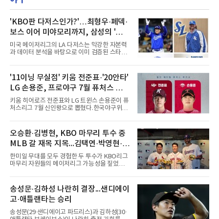
'KBO판 다저스인가?'…최형우·페덱·
보스 이어 미야모리까지, 삼성의 '스펙
만렙' 승부수
미국 메이저리그의 LA 다저스는 막강한 자본력
과 데이터 분석을 바탕으로 이미 검증된 스타들
을 영입하는 대표적인 팀이다. 오타니 쇼헤이를
비롯해 메이저리그 정상급 선수들을 품으며 매
시즌 우승 후보로 평가받는 다저스의 행보는 늘
'11이닝 무실점' 키움 전준표·'20안타'
야구계의 관심을 끌었다. 가능성에 투자하기보
LG 손용준, 프로야구 7월 퓨처스 루키
다, 이미 무대에서 증명한 선수들을 통해 당장의
경쟁력을 끌어올린다는 점이다.최근 한국 프로
상
키움 히어로즈 전준표와 LG 트윈스 손용준이 퓨
야구에서도 비슷한 방향성을 보여주는 팀이 있
처스리그 7월 신인왕으로 뽑혔다.한국야구위원
다. 바로 삼성 라이온즈다. 삼성은 오프시즌 최형
회(KBO)는 7일 2026 메디힐 KBO 퓨처스리그 7
우를 다시 품었다. 이는 단순한 베테랑 영입이 아
월 퓨처스 루키상 수상자로 두 선수를 선정했다
니라, 승부처에서 힘을 발휘할 수 있는 검증된
고 밝혔다. 대체 선수 대비 승리 기여도(WAR)를
오승환·김병현, KBO 마무리 투수 중
리더를 선택한 것이다.외국인 대체 투수 구성도
기준으로 전준표가 0.63, 손용준이 0.73으로 각
마찬가지다. 메이저리그
MLB 갈 재목 지목...김택연·박영현·조
각 투수와 타자 부문 1위에 올랐다.전준표의 7월
은 완벽했다. 두 경기에 모두 선발 등판해 11이
병현
한미일 무대를 모두 경험한 두 투수가 KBO리그
닝 무실점으로 2승을 챙겼다. 월간 평균자책점
마무리 자원들의 메이저리그 가능성을 짚었다.
0.00으로 전체 1위, 이닝당 출루허용률(WHIP)
오승환은 7일 서울 용산구 코레아노스 키친 녹
은 1.00이다. 서울고 졸업 후 2024 신인 드래프
사평점에서 열린 'MLB 브렉퍼스트 클럽 시즌2'
트 1라운드 8순위로 키움에 입단했다.손용준은
미디어데이에서 김택연(두산 베어스)과 박영현
송성문·김하성 나란히 결장...샌디에이
방망이로 존재감을 드러냈다. 지난달 퓨처스리
(kt wiz), 조병현(SSG 랜더스)을 지목했다. 그는
그 전체에서 가장 많은 20안타를 때
고·애틀랜타는 승리
KBO리그에 구속과 신체 능력이 좋은 선수가 많
다며 세 이름을 꺼냈다.다만 조건을 달았다. 오승
송성문(29·샌디에이고 파드리스)과 김하성(30·
환은 이들이 경기 운영 능력과 경험을 더 쌓으면