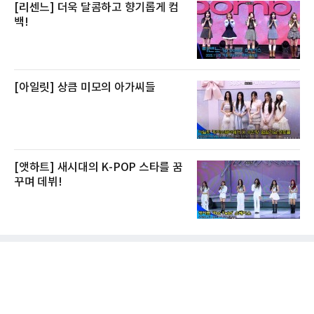
[리센느] 더욱 달콤하고 향기롭게 컴
백!
[아일릿] 상큼 미모의 아가씨들
[앳하트] 새시대의 K-POP 스타를 꿈
꾸며 데뷔!