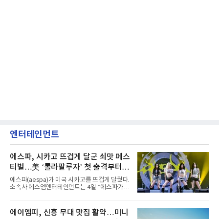
엔터테인먼트
에스파, 시카고 뜨겁게 달군 쇠맛 페스
티벌…美 ‘롤라팔루자’ 첫 출격부터
증명한 존재감
에스파(aespa)가 미국 시카고를 뜨겁게 달궜다.
소속사 에스엠엔터테인먼트는 4일 “에스파가
지난 2일(현지 시간) 미국 시카고 그랜트 파크에
서 열린 ‘롤라팔루자 시카고’(Lollapalooza
Chicago)의 알리안츠 스테이지에 올랐다”며
에이엠피, 신흥 무대 맛집 활약…미니
“총 14곡으로 구성된 세트리스트를 선사, 데뷔 7