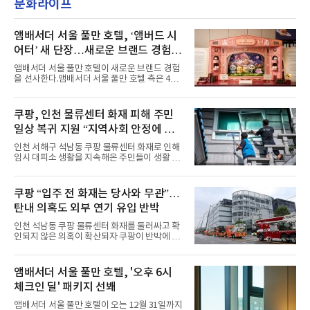
문화라이프
MBC '쇼! 음악중심', SBS '인기가요' 등 주요 음
의 라이프 스타일
악방송 무대에 올라 화려한 퍼포먼스를 펼쳤다.
시원한 에너지와 안정적인 라이브, 통통 튀는 매
력을 앞세워 매 무대 색다른 볼거리를 선사했다.
앰배서더 서울 풀만 호텔, ‘앰버드 시
특히 화사한 파스텔 톤의 비치웨어부터 청량한
어터’ 새 단장…새로운 브랜드 경험 선
마린룩, 햇살 아래 반짝이는 물결을 연상시키는
사
스커트, 강렬한 붉은 계열의 스타일링까지 각기
앰배서더 서울 풀만 호텔이 새로운 브랜드 경험
다른 매력을 선보였다. 브브걸은 다채로운 여름
을 선사한다.앰배서더 서울 풀만 호텔 측은 4일
패션을 완벽하게 소화하며 보
“호텔 공식 마스코트 앰버드(Ambird)의 새로운
이야기를 담은 인형 극장 콘셉트의 공간 ‘앰버드
시어터(Ambird Theater)’를 새롭게 선보인
쿠팡, 인천 물류센터 화재 피해 주민
다”고 밝혔다.앰배서더 서울 풀만 호텔은 로비
일상 복귀 지원 “지역사회 안정에 총
한편에 마련된 앰버드 존을 통해 앰버드의 세계
관을 소개해왔다. 앰버드 존은 앰버드가 우주여
력”
인천 서해구 석남동 쿠팡 물류센터 화재로 인해
행 중 수집한 다양한 굿즈를 전시한 '앰버드 플래
임시 대피소 생활을 지속해온 주민들이 생활 터
닛(Ambird Planet)과 계절별 플라워 연출로 사
전으로 돌아갈 수 있는 계기가 마련됐다. 쿠팡풀
랑받아온 ‘앰버드 가든(Ambird Garden)’으로
필먼트서비스(CFS)가 지난 28일부터 화재 피해
구성되어 있다.새 단장한 앰버드 시어터는 오페
주민을 대상으로 전문 출장 청소서비스 지원에
쿠팡 “입주 전 화재는 당사와 무관”…
라 극장을 모티브로 한 데코레이션으로 구성됐
나섬으로써 본격적인 지역사회 복구 작업이 시
다. 무대 공간 및 티켓 박스
탄내 의혹도 외부 연기 유입 반박
작된 것이다.대피소 주민 중심 청소 접수, 첫날
부터 2가구 지원 완료CFS는 신현초등학교, 신
인천 석남동 쿠팡 물류센터 화재를 둘러싸고 확
현북초등학교, 신현여자중학교 등 인천 서해구
인되지 않은 의혹이 확산되자 쿠팡이 반박에 나
관내 임시 대피소 3곳에서 체류해온 화재 피해
섰다. 화재 전 센터 내부에서 탄내가 났다는 주장
주민들을 대상으로 출장 청소업체 요청 접수를
에 대해서는 외부 화재 연기 유입이라고 설명했
시작했다. 현장에서 극심한 피해를 입은 지역 주
고, 2023년 같은 물류센터에서 발생한 화재에
앰배서더 서울 풀만 호텔, '오후 6시
민들의 호응 속에 CFS는 즉시 행동에 나섰다. 지
대해서도 쿠팡 입주 전 공사 과정에서 벌어진 일
난 28일 오후 전문 청소업체와
체크인 딜' 패키지 선봬
이라며 선을 그었다.쿠팡은 21일 인천 물류센터
내부에서 불이 타는 냄새가 났다는 의혹과 관련
앰배서더 서울 풀만 호텔이 오는 12월 31일까지
해 “사실무근”이라는 입장을 밝혔다.회사 측은