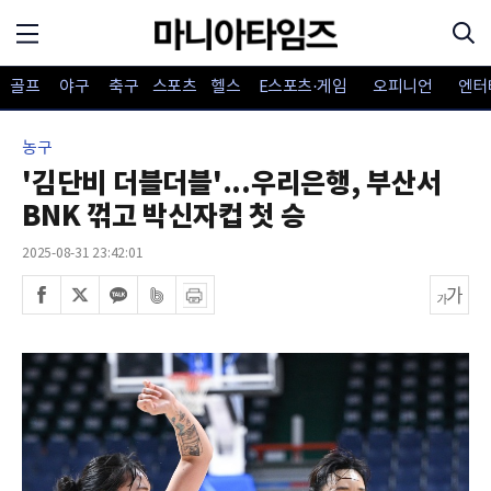
골프
야구
축구
스포츠
헬스
E스포츠·게임
오피니언
엔터
농구
'김단비 더블더블'...우리은행, 부산서
BNK 꺾고 박신자컵 첫 승
2025-08-31 23:42:01