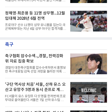
애틀랜타 브레이브스)이 나란히 출전 기회를 잡
메이저리그 진출이 가능하다면서도, 지금보다
지 못했다.송성문은 7일(한국시간) 미국 피닉스
한두 단계 성장해야 성공할 수 있다고 강조했다.
체이스필드에서 열린 애리조나 다이아몬드백스
김병현도 같은 방향을 짚었다. 그는 김택연과 박
와의 원정 경기에서 벤치를 지켰다. 전날 교체로
정해영·최준용 등 11명 상무행...12월
영현을 꼽으며 한국에서는 최고 대우를 받지만
나서 1볼넷 1득점을 기록했으나 이날은 끝내 더
미국은 다르다고 조언했다.
입대해 2028년 6월 전역
그아웃을 벗어나지 못했다. 시즌 성적은 55경기
타율 0.208(106타수 22안타), 1홈런, 15타점이
프로야구 선수 11명이 상무 유니폼을 입는다.국
다. 팀은 애리조나를 5-1로 꺾고 서부지구 2위와
군체육부대는 지난 6일 상무 야구단 합격자를
1경기 차로 좁혔다.김하성의 상황은 더 어렵다.
확정하고 선수들에게 개별 통보했다.연합뉴스가
애틀랜타 트루이스트 파크에서 열린 마이애미
10개 구단에 확인한 결과, KIA 타이거즈에서는
말린스전에 나서지 못하며 3경기 연속 결장했
핵심 불펜 정해영과 우완 한재승, 내야수 윤도현
다. 지난 4일 부상자명단(IL)에서 해제돼 복귀했
축구
이 합격했다. 롯데 자이언츠는 오른손 불펜 최준
지만 주전 경쟁에서 밀려난
용과 이민석, 내야수 이호준 세 명이 이름을 올
렸고, 삼성 라이온즈에서도 좌완 이승현과 외야
수 함수호, 내야수 심재훈이 통보를 받았다.두산
축구협회 압수수색..,경찰, 전력강화
베어스 투수 최지강과 키움 히어로즈 외야수 원
위 자료 집중 확보
성준도 상무에서 군 복무를 하게 됐다. 반면 LG
트윈스와 한화 이글스, SSG 랜더스, NC 다이노
경찰이 대한축구협회를 압수수색하면서 홍명보
스, kt wiz에서는 합격자가 나오지 않았다.이들
전 축구대표팀 감독 선임 과정을 둘러싼 의혹 규
은 올해 12월 입대해 2028
명에 속도가 붙었다.월드컵 조별리그 탈락 이후
비판이 홍 전 감독에게 집중됐지만 경찰의 시선
은 다른 곳을 향한다. 성적 부진과 별개로 선임
'구단 역사상 처음' 서울, 산하 유스 오
과정에 부당함이 있었는지가 수사의 본류다.7일
산고 유망주 5명과 동시 준프로 계
연합뉴스 취재를 종합하면 서울경찰청 광역수사
단 금융범죄수사대는 전날 축구협회 사무실 등
약...ACL2 겨냥
FC서울이 유스 유망주 다섯 명을 한꺼번에 프로
을 압수수색해 감독 선임 관련 자료를 다수 확보
무대로 끌어올린다.서울은 7일 산하 유스팀 서
했다. 특히 감독 후보를 검토해 이사회에 추천하
울 오산고 소속 선수 5명과 준프로 계약을 맺었
는 전력강화위원회가 생성한 자료를 집중적으로
다고 밝혔다. 한 번에 다섯 명과 계약한 것은 구
확보한 것으로 알려졌다.경찰은 협회가 홍 전 감
단 역사상 처음으로, 3학년 김강준·신지섭·이서