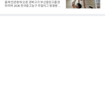
점'이 바로 치수다. (본 코너 1844회 ‘왜 '접바
전 첫 승 신고
올해 전관왕에 오른 경복고가 부산중앙고를 완
둑'이라 말할까’ 참조)일본어에서도 같은 한자를
파하며 2026 한국중고농구 주말리그 왕중왕전
사용한다. 일본에서는 ‘置き石(오키이시, 놓는
첫 경기를 승리로 장식했다.경복고는 6일 전남
돌)’ 또는 ‘手合割(테아이와리, 대국 조건)’이라
해남 우슬체육관에서 열린 대회 남고부 예선리
는 표현을 많이 쓰지만, ‘置数(ちすう, 치스
그 H조 1차전에서 부산중앙고를 98-76으로 제
우)’라는 용례도 문헌에서 확인된다. 다만 현대
압했다. 박지오가 26점, 김호원이 22점, 정우진
일본
이 19점을 올리는 등 삼각편대의 고른 활약이 승
리를 이끌었다.경복고는 경기 초반부터 박지오
와 김호원의 내·외곽포가 고르게 터지며 주도권
을 잡았다. 전반을 40-34로 앞선 경복고는 후반
들어 높은 야투 성공률을 앞세워 점수 차를 더욱
벌렸고, 결국 22점 차 완승으로 경기를 마무리했
다.B조에서는 용산고가 안양고를 98-71로 꺾고
대회 2연승을 달렸다.한편 남중