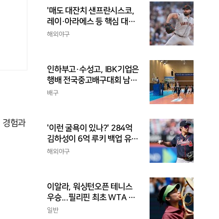
'매도 대잔치 샌프란시스코,
레이·아라에스 등 핵심 대거
트레이드...가을 포기
해외야구
인하부고·수성고, IBK기업은
행배 전국중고배구대회 남고
부 결승 격돌
배구
 경험과
'이런 굴욕이 있나?' 284억
김하성이 6억 루키 백업 유격
수라니...자비스, 수비도 김하
해외야구
성보다 한 수 위 평가
이알라, 워싱턴오픈 테니스
우승...필리핀 최초 WTA 투
어 단식 챔피언
일반