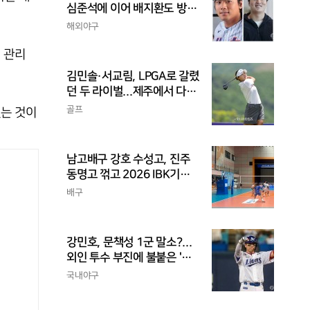
심준석에 이어 배지환도 방
출...심준석은 이미 귀국, 배
해외야구
지환은 미국 잔류할 듯
 관리
김민솔·서교림, LPGA로 갈렸
던 두 라이벌...제주에서 다시
만난다
골프
있는 것이
남고배구 강호 수성고, 진주
동명고 꺾고 2026 IBK기업
은행배 전국중고배구대회 4
배구
강 진출
강민호, 문책성 1군 말소?...
외인 투수 부진에 불붙은 '포
수리드론'
국내야구