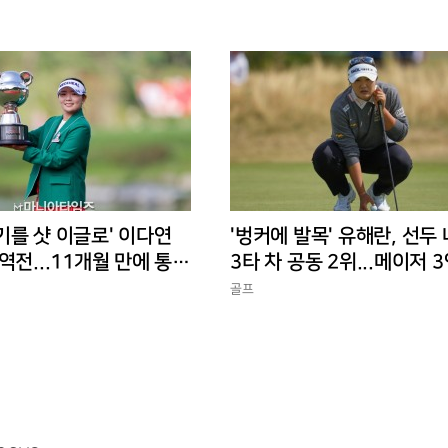
기를 샷 이글로' 이다연
'벙커에 발목' 유해란, 선두
역전...11개월 만에 통산
3타 차 공동 2위...메이저 
전은 꺼지지 않았다
골프