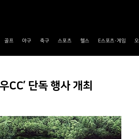
골프
야구
축구
스포츠
헬스
E스포츠·게임
오
우CC’ 단독 행사 개최