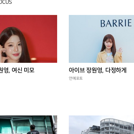
FOCUS
원영, 여신 미모
아이브 장원영, 다정하게
연예포토