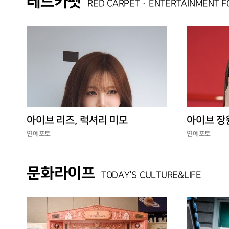
레드카펫
RED CARPET · ENTERTAINMENT 
아이브 리즈, 럭셔리 미모
아이브 장
연예포토
연예포토
문화라이프
TODAY’S CULTURE&LIFE