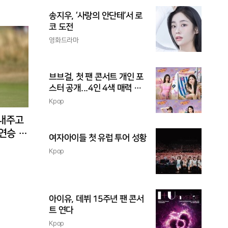
송지우, ‘사랑의 안단테’서 로
코 도전
영화드라마
브브걸, 첫 팬 콘서트 개인 포
스터 공개...4인 4색 매력 발
산
Kpop
 내주고
3연승 도
여자아이들 첫 유럽 투어 성황
Kpop
아이유, 데뷔 15주년 팬 콘서
트 연다
Kpop