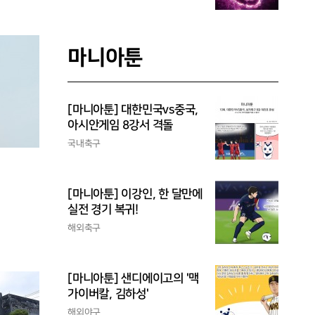
마니아툰
[마니아툰] 대한민국vs중국,
아시안게임 8강서 격돌
국내축구
[마니아툰] 이강인, 한 달만에
실전 경기 복귀!
해외축구
[마니아툰] 샌디에이고의 '맥
가이버칼, 김하성'
해외야구