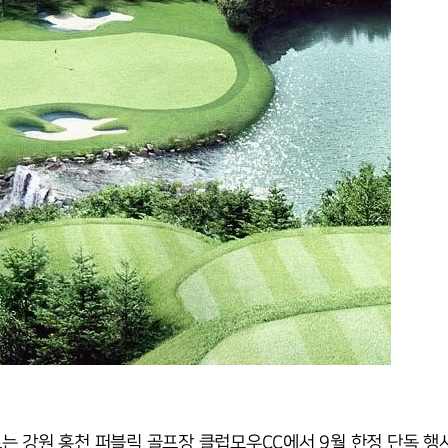
는 강원 홍천 퍼블릭 골프장 클럽모우CC에서 9월 한정 단독 행