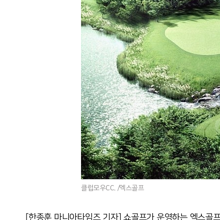
클럽모우CC. /엑스골프
[한종훈 마니아타임즈 기자] 쇼골프가 운영하는 엑스골프