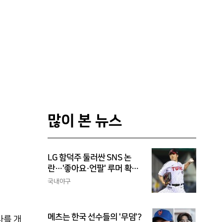
많이 본 뉴스
LG 함덕주 둘러싼 SNS 논
란…'좋아요·언팔' 루머 확산,
과거의 아픔까지 소환됐다
국내야구
메츠는 한국 선수들의 '무덤'?
사를 개