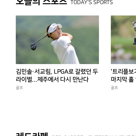
오늘의 스포츠
TODAY'S SPORTS
김민솔·서교림, LPGA로 갈렸던 두
'트리플보
라이벌...제주에서 다시 만난다
마지막 홀 
10승 완성
골프
골프