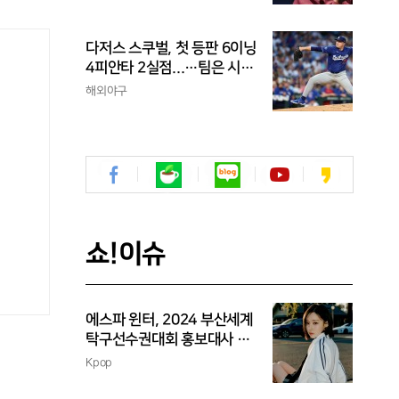
다저스 스쿠벌, 첫 등판 6이닝
4피안타 2실점...…팀은 시즌
최다 5연패
해외야구
쇼!이슈
에스파 윈터, 2024 부산세계
탁구선수권대회 홍보대사 위
촉
Kpop