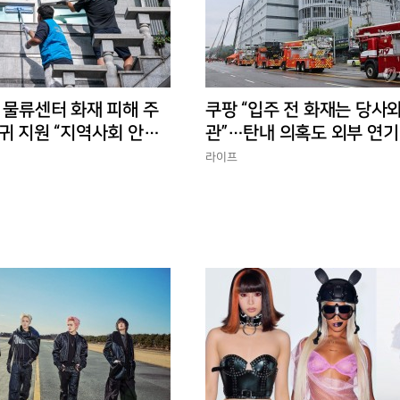
 물류센터 화재 피해 주
쿠팡 “입주 전 화재는 당사와
귀 지원 “지역사회 안정
관”…탄내 의혹도 외부 연기
반박
라이프