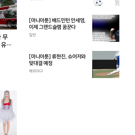
[마니아툰] 배드민턴 안세영,
이제 그랜드슬램 꿈꾼다
일반
 무
 유입
[마니아툰] 류현진, 슈어저와
맞대결 예정
해외야구