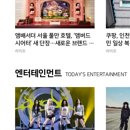
앰배서더 서울 풀만 호텔, ‘앰버드
쿠팡, 인천
시어터’ 새 단장…새로운 브랜드 경
민 일상 복
험 선사
에 총력”
라이프
라이프
엔터테인먼트
TODAY’S ENTERTAINMENT