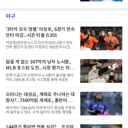
제주도 서귀포시에 위치한 테디밸리 골프앤리조
트(파72/6,767야드)에서 열리고 있다.9일 현재
최종라운드 경기가 펼쳐지고 있다.김민주(삼천
리)가 1번 홀에서 경기하고 있다.
야구
'3타석 모두 땅볼' 이정후, 6경기 연속
안타 마감...시즌 타율 0.301
이정후(샌프란시스코 자이언츠)의 6경기 연속
안타 행진이 끊겼다.이정후는 9일(한국시간) 미
국 샌프란시스코 오라클 파크에서 열린 MLB 디
트로이트 타이거스와의 홈경기에 2번 타자 우익
수로 출전해 3타수 무안타에 그쳤다. 시즌 타율
잃을 게 없는 307억의 남자 노시환,
은 0.301로 하락했다. 1회와 4회 유격수 땅볼, 7
MLB 포스팅 도전...시장 평가는 의외
회 2루수 땅볼로 물러났고 9회초 대수비와 교체
됐다.샌프란시스코는 팀 전체가 2안타에 묶인
일 수 있어
한화 이글스의 간판타자 노시환이 올겨울 메이
데다 7회 6실점이 겹쳐 0-8로 졌다.샌디에이고
저리그(MLB) 포스팅 시스템을 통해 새로운 도전
파드리스 송성문은 휴스턴 애스트로스와의 홈경
에 나선다.노시환은 11년 총액 307억 원이라는
기에 결장했다. 샌디에이고는 3-2로 이겼다.
KBO리그 사상 초유의 비FA 다년 계약을 체결하
면서 동시에 해외 진출 가능성을 열어두는 조항
오타니는 대성공, 게레로 주니어는 대
을 포함했다. 국내에서 이미 최고 수준의 대우와
참사?...7300억원 게레로, 홈런이 충
확실한 입지를 확보한 만큼, 이번 메이저리그 도
전은 생존을 건 승부수가 아니다.오히려 잃을 것
격적인 6개, 야후 스포츠 "올해 트레
메이저리그(MLB)의 거액 투자가 명암을 극명하
이 없는 도전에 가깝다. 노시환은 이미 KBO리그
이드했어야" 질타
게 갈라놓고 있다. 수억 달러의 초대형 계약을 안
에서 연평균 약 28억 원에 달하는 대형 계약과
고 출발한 슈퍼스타들의 성적이 팀의 희로애락
한화의 프랜차이즈 스타라는 지위를 얻었다. 만
을 결정짓는 가운데, LA 다저스의 오타니 쇼헤
약 MLB 구단들의 평가가 기대에 미치지 못하더
이가 완벽한 대성공 신화를 써 내려가는 것과 달
144경기 줄이면 연봉 삭감?…프로야
라도 돌아올 곳이 확실하다.그렇다고 포스팅 도