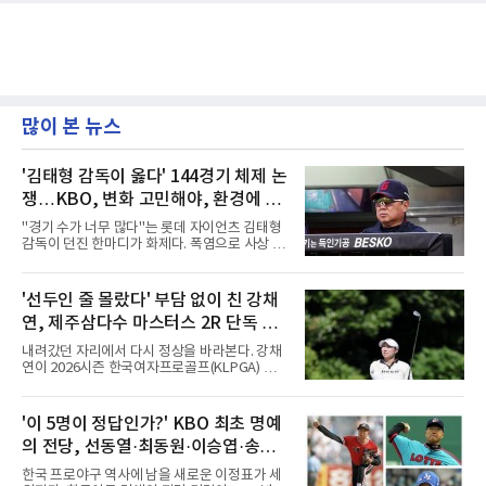
많이 본 뉴스
'김태형 감독이 옳다' 144경기 체제 논
쟁…KBO, 변화 고민해야, 환경에 맞
는 경기 수가 바람직
"경기 수가 너무 많다"는 롯데 자이언츠 김태형
감독이 던진 한마디가 화제다. 폭염으로 사상 초
유의 이틀 연속 전 경기 취소가 결정된 날, 김 감
독은 단순히 더위를 이야기하지 않았다. 우천,
폭염, 부상 등 변수가 늘어나는 현실에서 현재
'선두인 줄 몰랐다' 부담 없이 친 강채
팀당 144경기 체제가 과연 지속 가능한지 질문
연, 제주삼다수 마스터스 2R 단독 선
을 던졌다.물론 144경기가 세계적으로 특별히
많은 숫자는 아니다. 메이저리그는 팀당 162경
두
내려갔던 자리에서 다시 정상을 바라본다. 강채
기, 일본프로야구도 143~144경기를 치른다. 숫
연이 2026시즌 한국여자프로골프(KLPGA) 투어
자만 놓고 보면 KBO가 유난히 혹사 구조라고 말
하반기 첫 대회 제주삼다수 마스터스(총상금 10
하기 어렵다.하지만 중요한 것은 숫자가 아니라
억 원, 우승상금 1억8000만 원) 2라운드에서 단
환경이다. 한국의 여름은 달라지고 있다. 과거와
독 선두로 도약했다.강채연은 7일 제주도 서귀
'이 5명이 정답인가?' KBO 최초 명예
비교하기 어려울 정도로 폭염이 길어지고 강해
포의 테디밸리 골프앤리조트(파72)에서 열린 2
지고 있다. 여기에 장마, 이
의 전당, 선동열·최동원·이승엽·송진
라운드에서 버디 5개와 보기 1개를 묶어 4언더
파 68타를 쳤다. 중간합계 9언더파 135타로 전
우·김응용을 둘러싼 논쟁
한국 프로야구 역사에 남을 새로운 이정표가 세
날 공동 4위에서 선두로 올라섰다. 공동 2위 그