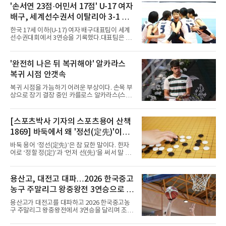
에서 태어난 카스트로프는 측면 미드필더와 측
'손서연 23점·어민서 17점' U-17 여자
면 수비가 가능한 자원으로, 월드컵 남아프리카
배구, 세계선수권서 이탈리아 3-1 완
공화국과의 조별리그 3차전에 출전했다. 해외
파...조별리그 3연승
출생 혼혈 선수의 한국 남자 대표팀 월드컵 출전
한국 17세 이하(U-17) 여자 배구대표팀이 세계
은 그가 처음이다. 묀헨글라트바흐는 23일 DFB
선수권대회에서 3연승을 기록했다.대표팀은 9
포칼 1라운드, 29일 라이프치히
일(한국시간) 칠레 로스안데스에서 열린 2026
FIVB U-17 여자 세계선수권대회 조별리그 D조
3차전에서 이탈리아를 3-1(25-14 25-19 13-25
'완전히 나은 뒤 복귀해야' 알카라스
25-20)로 꺾었다. 푸에르토리코, 대만에 이은 3
복귀 시점 안갯속
연승으로 승점 9를 쌓아 조 1위에 올랐다. 24개
팀이 6개 팀씩 4개 조로 나뉘어 조별리그를 치르
복귀 시점을 가늠하기 어려운 부상이다. 손목 부
며 각 조 상위 4개 팀이 16강에 진출한다.지난해
상으로 장기 결장 중인 카를로스 알카라스(스페
U-16 아시아선수권 우승으로 처음 이 대회에 나
인)가 올해 마지막 메이저 US오픈에 나설 수 있
선 대표팀은 3경기 연속 한 세트만 내줬다. 이날
을지 관심이 쏠린다.얀니크 신네르(이탈리아)와
도 1, 2세트를 잡은 뒤 3세트를 내줬으나 4세트
정상을 다투던 알카라스는 지난 4월 바르셀로나
[스포츠박사 기자의 스포츠용어 산책
종반 점수 차를 벌려 승점 3을 챙겼다.블로킹은
오픈 이후 넉 달째 남자프로테니스(ATP) 투어 경
7-16으로 밀렸지만 한국보다
1869] 바둑에서 왜 '정선(定先)'이라
기에 나서지 못하고 있다. 9일 영국 BBC 등에 따
르면 그는 손목 힘줄을 감싸는 활막에 염증이 생
말할까
바둑 용어 ‘정선(定先)’은 참 묘한 말이다. 한자
기는 건초염을 앓고 있다.이 부상이 까다로운 이
어로 ‘정할 정(定)’과 ‘먼저 선(先)’을 써서 말 그
유가 있다. 반복적으로 라켓을 쥐고 휘두르는 동
대로 풀면 ‘먼저 두는 것을 정한다’는 뜻이다. 흑
작 탓에 테니스 선수에게 흔한 부상이지만, 가벼
이 먼저 두되 백에게 덤을 주지 않는 방식이다.
우면 몇 주 안에 낫는 반면 심하면 수술과 함께
요즘 프로기사들의 대국은 대부분 ‘호선(互
용산고, 대전고 대파…2026 한국중고
최장 1년의 회복이 필요하다. 알카라스는 수술
先)’으로 치러지고, 백에게 6집 반 또는 7집 반의
은 받지 않았다. 라켓
농구 주말리그 왕중왕전 3연승으로 조
덤을 주는 것이 일반적이다. (본 코너 1868회 ‘바
둑에서 왜 ‘호선(互先)’이라 말할까‘ 참조) 반면
1위 16강 진출
용산고가 대전고를 대파하고 2026 한국중고농
정선에서는 흑이 먼저 두는 대신 덤이 없다. 한국
구 주말리그 왕중왕전에서 3연승을 달리며 조 1
기원 역시 기력 차이를 표시하는 기준에서 정선
위로 16강에 진출했다.용산고는 8일 전남 해남
을 하나의 기준으로 삼고 있다.과거 일본 바둑의
우슬체육관에서 열린 대회 남고부 B조 예선 3차