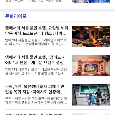
한번 보여줬다.브브걸은 지난 16일 새 싱글
년 내 데뷔한 보이그룹의 곡 중 최단기 2억 달성
'BODY WAVE'(바디 웨이브)를 발매하고 각종 음
이며 ‘FaSHioN’이 그 다음이다.코르티스는 평
악방송에 출연했다.브브걸은 컴백 이후 Mnet
소 관심이 많은 ‘패션’을 소재로 곡을 공동 창작
'엠카운트다운'을 시작으로 KBS2 '뮤직뱅크',
했다. “내 티, 5 bucks 바지는, 만원” 등 멤버들
문화라이프
MBC '쇼! 음악중심', SBS '인기가요' 등 주요 음
의 라이프 스타일
악방송 무대에 올라 화려한 퍼포먼스를 펼쳤다.
시원한 에너지와 안정적인 라이브, 통통 튀는 매
력을 앞세워 매 무대 색다른 볼거리를 선사했다.
앰배서더 서울 풀만 호텔, 요일별 혜택
특히 화사한 파스텔 톤의 비치웨어부터 청량한
담은 미식 프로모션 ‘더 킹스 : 다이닝
마린룩, 햇살 아래 반짝이는 물결을 연상시키는
프리빌리지즈’ 선봬
스커트, 강렬한 붉은 계열의 스타일링까지 각기
앰배서더 서울 풀만 호텔의 프리미엄 라이브 뷔
다른 매력을 선보였다. 브브걸은 다채로운 여름
페 더 킹스가 오는 8월 10일부터 10월 31일까지
패션을 완벽하게 소화하며 보
특별 프로모션 ‘더 킹스 : 다이닝 프리빌리지
즈’를 선보인다.앰배서더 서울 풀만 호텔 측은
“요일마다 다른 즐거움과 한층 깊어진 미식의 여
앰배서더 서울 풀만 호텔, ‘앰버드 시
유를 경험할 수 있도록 기획했다”고 밝혔다.먼저
어터’ 새 단장…새로운 브랜드 경험 선
월요일과 화요일에는 한 주의 문을 여는 여유로
운 식사를 테마로 다양한 혜택이 마련된다. 런치
사
앰배서더 서울 풀만 호텔이 새로운 브랜드 경험
이용 시 성인 5인 이상 사전 예약 고객에게 성인
을 선사한다.앰배서더 서울 풀만 호텔 측은 4일
1인 무료 혜택을 제공하며, 디너 이용 시에는 성
“호텔 공식 마스코트 앰버드(Ambird)의 새로운
인 2인 이상 사전 예약 고객에게 소인 1인 무료
이야기를 담은 인형 극장 콘셉트의 공간 ‘앰버드
혜택을 제공한다.수요일 런치에는 사전 예약한
시어터(Ambird Theater)’를 새롭게 선보인
쿠팡, 인천 물류센터 화재 피해 주민
유료 회원 고객을 대상으로 5% 추가 할인 또는
다”고 밝혔다.앰배서더 서울 풀만 호텔은 로비
바우처 1매 추가
일상 복귀 지원 “지역사회 안정에 총
한편에 마련된 앰버드 존을 통해 앰버드의 세계
관을 소개해왔다. 앰버드 존은 앰버드가 우주여
력”
인천 서해구 석남동 쿠팡 물류센터 화재로 인해
행 중 수집한 다양한 굿즈를 전시한 '앰버드 플래
임시 대피소 생활을 지속해온 주민들이 생활 터
닛(Ambird Planet)과 계절별 플라워 연출로 사
전으로 돌아갈 수 있는 계기가 마련됐다. 쿠팡풀
랑받아온 ‘앰버드 가든(Ambird Garden)’으로
필먼트서비스(CFS)가 지난 28일부터 화재 피해
구성되어 있다.새 단장한 앰버드 시어터는 오페
주민을 대상으로 전문 출장 청소서비스 지원에