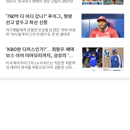
워진다. 한국야구 명예의 전당 건립이 2027년으
룹(8언더파 136타)과는 한 타 차다.이 대회는 그
로 다가오면서 이제 야구계의 관심은 하나의 질
에게 특별하다. 2023년 정규투어에 데뷔한 강채
문으로 향하고 있다. "누가 한국 야구 최초의 명
연은 2024년 8월 이 대회에서 공동 2위로 주목
예의 전당 헌액자가 될 것인가?"현재 가장 많이
'760억 다 어디 갔나?' 푸이그, 형량
받았으나, 지난해 상금순위 75위에 그쳐 시드순
거론되는 후보군은 선동열, 최동원, 이승엽, 송
위전으로 밀렸고 본선에서도 78위에
선고 앞두고 파산 신청
진우, 그리고 김응용 감독이다. 한국 야구의 시
대별 상징성과 업적을 고려하면 충분히 설득력
야구팬들에게 강렬한 인상을 남겼던 '쿠바 야생
있는 이름들이다.선동열은 한국 야구가 배출한
마' 야시엘 푸이그의 인생이 또 한 번 중대한 갈
최고의 투수로 평가받는다. 해태 시절 통산 146
림길에 섰다. 메이저리그와 한국 프로야구에서
승과 평균자책점 1.20이라는 압도적인 기록을
거액을 벌었던 푸이그가 연방 사건 선고를 앞두
남겼고, 1980년대 후반 리그를 지배했다. 일본
고 파산보호를 신청했다.푸이그는 최근 미국 플
'KBO판 다저스인가?'…최형우·페덱·
프로야구에서도 성공하며 한국 선수의 해외 진
로리다 파산 법원에 챕터11 파산보호 신청을 냈
출 가능성을 보여준 상징적인 존
보스 이어 미야모리까지, 삼성의 '스펙
다. 챕터11은 기업이나 개인이 채권자들과 협의
를 통해 재정 구조를 재편할 수 있도록 돕는 제도
만렙' 승부수
미국 메이저리그의 LA 다저스는 막강한 자본력
다.미 매체들에 따르면 푸이그의 자산 규모는
과 데이터 분석을 바탕으로 이미 검증된 스타들
1000만~5000만 달러(약 146억~730억 원), 부
을 영입하는 대표적인 팀이다. 오타니 쇼헤이를
채는 100만~1000만 달러(약 14억~146억 원) 수
비롯해 메이저리그 정상급 선수들을 품으며 매
준으로 신고됐다. 다만 법원은 채권자 목록과 자
시즌 우승 후보로 평가받는 다저스의 행보는 늘
산 내역 등 일부 필수 자료가 빠졌다며 서류 미비
야구계의 관심을 끌었다. 가능성에 투자하기보
를 지적했다.관심이 쏠리는 이
다, 이미 무대에서 증명한 선수들을 통해 당장의
경쟁력을 끌어올린다는 점이다.최근 한국 프로
야구에서도 비슷한 방향성을 보여주는 팀이 있
다. 바로 삼성 라이온즈다. 삼성은 오프시즌 최형
우를 다시 품었다. 이는 단순한 베테랑 영입이 아
니라, 승부처에서 힘을 발휘할 수 있는 검증된
리더를 선택한 것이다.외국인 대체 투수 구성도
마찬가지다. 메이저리그