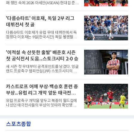
전권을 얻었다.감바 오사카는 2025-2026시즌
패 행진 속에 2026 아세안(ASEAN) 현대컵 준결
ACL2 결승에서 크리스티아누 호날두의 소속팀
승에 올랐다.베트남은 7일(한국시간) 하노이 미
알나스르를 2-0으로 꺾은 우승팀이다. 지난 7일
딘 국립경기장에서 열린 캄보디아와의 조별리그
J리그 개막전에서 우라와 레즈를 4-3으로 이겨
A조 4차전에서 응우옌 딘 박의 2골과 상대 자책
'다름슈타트' 이호재, 독일 2부 리그
기세도 좋다.최근 리그 2연패로 상승세가 끊긴
골을 묶어 3-1로 이겼다. 3승 1무 승점 10으로
강원은 이번 승리로 반등을 노린다. 김대
데뷔전서 첫 골
싱가포르(승점 8)를 제치고 조 1위를 차지했고,
A매치 연속 무패는 22경기(19승 3무)로 늘렸다.
다름슈타트 이호재가 유럽 무대 데뷔전에서 득
종전 자국 기록은 18경기였다.2년마다 열리는
점했다.이호재는 9일(한국시간) 독일 뵐렌팔토
현대컵은 '동남아의 월드컵'으로 불리며, 스즈키
어 경기장에서 열린 홀슈타인 킬과의 2026-
컵·미쓰비시컵을 거쳐 30주년을 맞아 타이틀 스
2027시즌 2.분데스리가(2부) 개막전에서 0-2로
폰서가 바뀌었다. 2024년 우승팀 베트남은 2연
뒤진 후반 추격골을 넣었다. 후반 15분 핀 라켄
'이적설 속 산뜻한 출발' 배준호 시즌
패와 통산 4번째 우승을 노린다.준결승 상대 말
마허와 교체 투입된 그는 후반 31분 페널티지역
레이시아는 8일 필리핀을 1-0
첫 공식전서 도움...스토크시티 2-0 승
오른쪽에서 카이 클레피시의 패스를 받아 오른
발 슈팅으로 마무리했다.다름슈타트는 후반 41
새 시즌 첫 무대부터 공격포인트를 남겼다. 잉글
분 알렉산다르 부코티치의 동점골로 승점 1을
랜드 프로축구 챔피언십(2부) 스토크시티의 배
챙겼다. 홀슈타인 킬은 전반 8분 기예르모 발지,
준호가 시즌 첫 공식전에서 도움을 올렸다.배준
전반 42분 필 하레스의 골로 앞섰으나 2-2 무승
호는 9일(한국시간) 영국 스토크온트렌트의 베
부에 그쳤다.2000년생 이호재는 191㎝ 신장을
트365 스타디움에서 열린 올덤 애슬레틱(4부)과
카스트로프 어깨 부상·백승호 훈련 중
활용한 제공권과 문전 슈팅이 강점인 정통 스트
의 2026-2027시즌 잉글랜드 풋볼리그컵(EFL
라이커로, K리그1 포항 스틸러스에서
부상...유럽 리그 개막 앞둔 태극전사
컵) 1라운드에서 팀의 2-0 승리에 쐐기를 박는
골을 도왔다.투입 직후 결정적인 장면을 만들었
악재
유럽 프로축구 개막을 앞두고 북중미 월드컵에
다. 1-0으로 앞서던 후반 21분 그라운드를 밟은
나섰던 태극전사들의 부상이 잇따라 확인됐다.
그는 후반 37분 상대 수비 라인 사이를 찌르는
독일 분데스리가 보루시아 묀헨글라트바흐는 8
전진 패스를 건넸고, 이를 받은 로베르트 보제니
일(한국시간) 옌스 카스트로프가 6일 아마추어
크가 단독 드리블 끝에 오른발 슈팅으로 골망을
팀 로타흐-에게른과의 친선경기에서 어깨를 다
흔들었다.시점도 좋았다. 프랑스 올랭피크 리옹
스포츠종합
쳐 당분간 출전이 어렵다고 밝혔다. 그는 후반 교
이적설이 도는 배준호는 시즌 첫
체 투입돼 두 골을 넣었으나 후반 22분 부상으로
물러났다.독일인 아버지와 한국인 어머니 사이