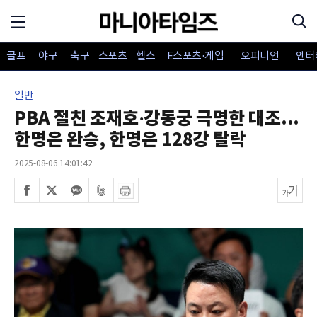
골프
야구
축구
스포츠
헬스
E스포츠·게임
오피니언
엔터
일반
PBA 절친 조재호·강동궁 극명한 대조...
한명은 완승, 한명은 128강 탈락
2025-08-06 14:01:42