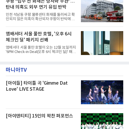
쿠팡 “입주 전 화재는 당사와 무관”…
라 극장을 모티브로 한 데코레이션으로 구성됐
나섬으로써 본격적인 지역사회 복구 작업이 시
다. 무대 공간 및 티켓 박스
탄내 의혹도 외부 연기 유입 반박
작된 것이다.대피소 주민 중심 청소 접수, 첫날
부터 2가구 지원 완료CFS는 신현초등학교, 신
인천 석남동 쿠팡 물류센터 화재를 둘러싸고 확
현북초등학교, 신현여자중학교 등 인천 서해구
인되지 않은 의혹이 확산되자 쿠팡이 반박에 나
관내 임시 대피소 3곳에서 체류해온 화재 피해
섰다. 화재 전 센터 내부에서 탄내가 났다는 주장
주민들을 대상으로 출장 청소업체 요청 접수를
에 대해서는 외부 화재 연기 유입이라고 설명했
시작했다. 현장에서 극심한 피해를 입은 지역 주
고, 2023년 같은 물류센터에서 발생한 화재에
앰배서더 서울 풀만 호텔, '오후 6시
민들의 호응 속에 CFS는 즉시 행동에 나섰다. 지
대해서도 쿠팡 입주 전 공사 과정에서 벌어진 일
난 28일 오후 전문 청소업체와
체크인 딜' 패키지 선봬
이라며 선을 그었다.쿠팡은 21일 인천 물류센터
내부에서 불이 타는 냄새가 났다는 의혹과 관련
앰배서더 서울 풀만 호텔이 오는 12월 31일까지
해 “사실무근”이라는 입장을 밝혔다.회사 측은
'6PM Check-in Deal(오후 6시 체크인 딜)' 패키
“인근에서 지난 15일 다른 회사에서 발생한 대
지를 선보인다.이번 패키지는 오후 6시 체크인
형 화재 연기가 인입돼 즉시 방재팀이 조사한 결
으로 여유로운 저녁 시간부터 호텔 스테이를 시
과 일산화탄소가 미검출됐고, 내부 문제가 아닌
작할 수 있도록 준비됐다.앰배서더 서울 풀만 호
것으로 확인됐다”고 설명했다.이어 “정확한 화
마니아TV
텔 측은 “퇴근 후 또는 주말 도심 속에서 짧지만
재 원인은 추후 조사될
온전한 휴식을 원하는 고객들에게 특별한 경험
을 제공한다”고 밝혔다.패키지는 디럭스와 이그
제큐티브 두 가지 타입으로 구성된다. 디럭스 패
[아이들] 타이틀 곡 'Gimme Dat
키지는 객실 1박(룸 온리)으로 심플한 호캉스를
Love' LIVE STAGE
즐길 수 있으며, 이그제큐티브 패키지는 객실 1
박과 함께 클럽 앰배서더 라운지 2인 이용, 웰니
스 센터 사우나 2인 이용 혜택이 포함된다.특히
클럽 앰배서더 라운지
[아이덴티티] 15인의 꽉찬 퍼포먼스