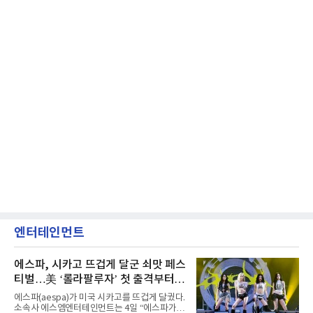
엔터테인먼트
에스파, 시카고 뜨겁게 달군 쇠맛 페스
티벌…美 ‘롤라팔루자’ 첫 출격부터
증명한 존재감
에스파(aespa)가 미국 시카고를 뜨겁게 달궜다.
소속사 에스엠엔터테인먼트는 4일 “에스파가