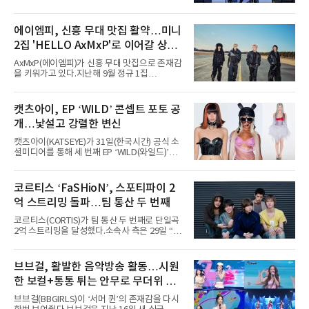
지난 2일(현지 시간) 미국 시카고 그랜트 파크에
서 열린 ‘롤라팔루자 시카고’(Lollapalooza
Chicago)의 알리안츠 스테이지에 올랐다”며
에이엠피, 신흥 무대 맛집 활약…미니
“총 14곡으로 구성된 세트리스트를 선사, 데뷔 7
2집 'HELLO AxMxP'로 이어갈 상승
년 차다운 노련한 무대 매너와 파워풀한 에너지
로 현장의 분위기를 압도했다”고 밝혔다.1991
세
AxMxP(에이엠피)가 신흥 무대 맛집으로 존재감
년 시작된 ‘롤라팔루자’는 8개 스테이지, 170여
을 키워가고 있다.지난해 9월 정규 1집
팀의 아티스트와 40만 명 이상의 관객이 운집하
'AxMxP'를 발매하며 가요계에 정식 출격한
는 북미 최대 규모의 페스티벌이다.올해 ‘롤라팔
AxMxP는 데뷔 전부터 버스킹과 각종 페스티벌,
루자 시카고’에는 에스파 외에도 제니, 아이들,
공연 무대에 오르며 실전 경험을 쌓아왔다.이들
캣츠아이, EP ‘WILD’ 콘셉트 포토 공
코르티스 등 K팝 스타들이 출연진 명단에 이름
은 소속사 패밀리 콘서트를 비롯해 '뷰티풀 민트
을 올렸다.이날 에스파는
개…낯설고 강렬한 변신
라이프 2025', '2025 부산국제록페스티벌' 등 대
형 무대에 잇달아 출연해 당찬 에너지와 풋풋한
캣츠아이(KATSEYE)가 31일(한국시간) 공식 소
매력으로 음악팬들의 눈도장을 찍었다.이후
셜미디어를 통해 세 번째 EP ‘WILD(와일드)’의
AxMxP는 '카운트다운 판타지 2025-2026',
콘셉트 포토와 트랙리스트를 공개했다.‘Wild
'PEAKBOX 2025 vol.2 : 사랑·청춘·행복', '2025
heart(와일드 하트)’라는 제목이 붙은 콘셉트 포
Someday Christmas - 부산' 등 무대를 통해 안
토에는 멤버들의 본능적이고 야성적인 면모가
코르티스 ‘FaSHioN’, 스포티파이 2
정적인 실력을 입증했고, 올해 '2026 어썸뮤직
강렬하게 담겼다. 짙은 아이섀도와 푸른빛·금빛·
페스티벌', '뷰티풀 민트 라이프 2026', '2026
억 스트리밍 돌파…팀 통산 두 번째
붉은빛의 컬러 렌즈가 비현실적인 분위기를 자
아내고, 여러 원색이 불규칙하게 뒤섞인 멀티컬
코르티스(CORTIS)가 팀 통산 두 번째로 단일곡
러 헤어와 과감한 블루·블랙 립 메이크업이 낯설
2억 스트리밍을 달성했다.소속사 측은 29일 “코
고도 매혹적인 비주얼을 완성했다.스타일링 역
르티스의 데뷔 앨범 수록곡 ‘FaSHioN’이 글로
시 파격적이다. 스터드와 망사, 코르셋, 풍성한
벌 오디오·음원 스트리밍 플랫폼 스포티파이에
레이스 등 언뜻 어울리지 않을 듯한 소재와 실루
서 27일 자로 누적 재생 수 2억 회를 돌파했
브브걸, 활발한 음악방송 활동…시원
엣을 거침없이 결합했다. 멤버들은 각기 다른 개
다”고 밝혔다.곡이 발표된 지 약 10개월 만이다.
성을 살린 스타일링을 선
한 보컬+통통 튀는 안무로 무더위 사
팀의 첫 번째 2억 스트리밍 곡은 동일 음반에 수
록된 ‘GO!’다. 이 노래는 공개 약 9개월 만인 지
냥
브브걸(BBGIRLS)이 ‘서머 퀸’의 존재감을 다시
난달 26일 자에 2억 고지를 밟았다. 이는 최근 5