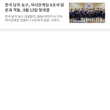
치수제에서는 실력 차이에 따라 정선(定先), 선
전에서 대전고를 상대로 주전 선수들의 고른 활
한국 남자 농구, 아시안게임 A조서 일
상선(先相先), 선이선(先二先) 등 여러 단계가
약을 앞세워 108-33으로 대승을 거뒀다.용산고
본과 격돌...9월 13일 맞대결
는 배대범이 22점, 김민기가 19점, 이승민이 13
점을 올리며 공격을 이끌었다. 경기 초반부터 주
한국 남자 농구 대표팀이 2026 아이치·나고야
도권을 잡은 용산고는 일찌감치 승기를 굳히며
아시안게임 조별리그 A조에서 일본, 사우디아라
대전고에 큰 점수 차 승리를 거뒀다.이로써 용산
비아, 인도네시아와 경쟁한다.대회 조직위원회
고는 예선 3경기를 모두 승리하며 B조 1위로 16
가 8일 발표한 일정에 따르면 한국은 9월 10일
강에 진출했다. 용산고는 16강에서 배재고와 맞
사우디, 11일 인도네시아, 13일 일본과 차례로
붙는다.C조에서는 양정고가 충주고를 82-35로
맞붙는다. FIBA 랭킹은 일본 22위, 한국 57위, 사
크게 꺾고 16강 진출을 확정했다
우디 65위, 인도네시아 94위로, 랭킹과 홈 이점
을 모두 갖춘 일본이 최대 변수다.니콜라이스 마
줄스(라트비아) 감독이 이끄는 대표팀은 지난달
6일 FIBA 월드컵 예선 1라운드 6차전에서 일본
을 2점 차로 꺾었다. 오는 15·16일 도쿄에서 일
본과 평가전도 예정돼 실전 점검이 가능하다.
NBA에 도전 중인 이현중을 앞세운 대표팀의 목
표는 우승이다.조별리그는 12