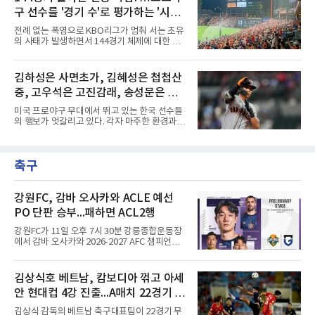
리 토론토 블루제이스의 블라디미르 게레로 주
전의 의미가 작아지는 것은 아
구 선수를 '경기 수'로 평가하는 '시대
니어는 대참사 수준의 부진에 허덕이고 있다.토
론토는 2025년 4월 게레로 주니어와 계약 기간
착오'
전례 없는 폭염으로 KBO리그가 멈춰 서는 초유
14년, 총액 5억 달러(당시 7300억원)라는 메이
의 사태가 발생하면서 144경기 체제에 대한 근
저리그 역사상 손꼽히는 초대형 연장 계약을 체
본적인 고민이 필요하다는 목소리가 커지고 있
결했다. 토론토는 2021년의 경이로운 폭발력과
다.선수들의 건강과 경기력, 그리고 리그의 지속
2024년의 반등, 그리고 직전 시즌 포스트시즌에
가능성을 고려하면 이제는 단순히 '얼마나 많은
김하성은 사면초가, 김혜성은 첩첩산
서 보여준 맹활약을 믿고 그에게 팀의 미래를 전
경기를 치르느냐'가 아니라 '어떤 수준의 경기를
적으로 맡겼다.그러나 2026시즌
중, 고우석은 고진감래, 송성문은 무
보여주느냐'를 고민해야 할 시점이다. 그런데 경
기 수를 줄이면 선수들의 연봉도 깎아야 하냐는
난지경... 이정후는?
미국 프로야구 무대에서 뛰고 있는 한국 선수들
얘기가 나온다. 과연 프로야구 선수의 가치를 경
의 행보가 엇갈리고 있다. 각자 마주한 환경과 현
기 수로만 계산하는 것이 맞을까?선수들의 연봉
실은 판이하지만, 그라운드 위에서 살아남기 위
은 단순히 출전 경기 숫자에 대한 대가가 아니다.
한 이들의 사투는 저마다의 방식으로 치열하게
선수 개인의 기량, 팀 내 가치, 리그 흥행 기여도,
전개되는 중이다. 태평양 건너에서 써 내려가고
그리고 대체 불가능한 경쟁력에 대한 평가다.
축구
있는 다섯 선수의 성적표와 현재 처지를 사자성
144경기를 치른다고
어로 진단해 본다.김하성은 사면초가에 직면했
다. 잇따른 부상과 이로 인한 긴 공백기는 선수
개인에게 치명적인 타격이었다. 여기에 FA 계약
강원FC, 감바 오사카와 ACLE 예선
을 앞둔 시점에서 터져 나온 부진까지 겹치며,
PO 단판 승부...패하면 ACL2행
그를 둘러싼 주변 상황은 사방이 막힌 장벽처럼
숨을 조여오고 있다. 빅리그 잔류와 가치 증명을
강원FC가 11일 오후 7시 30분 강릉종합운동장
동시에 이뤄내야 하는 그의 앞길에는 그 어느 때
에서 감바 오사카와 2026-2027 AFC 챔피언스
보다 차갑고 무거운 시
리그 엘리트(ACLE) 예선 플레이오프를 치른다.
승자는 ACLE 본선에 오르고 패자는 2부 격 대회
인 AFC 챔피언스리그2(ACL2)로 향한다. 강원은
김상식호 베트남, 캄보디아 꺾고 아세
2024시즌 K리그1 준우승 자격으로 나선 지난 시
안 현대컵 4강 진출...A매치 22경기 무
즌 ACLE에서 창단 첫 아시아 무대를 경험하며
16강에 진출했고, 2025시즌 리그 5위로 이번 출
패 질주
김상식 감독의 베트남 축구대표팀이 22경기 무