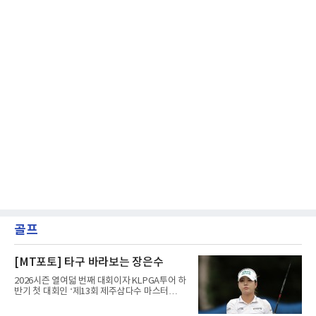
골프
[MT포토] 타구 바라보는 장은수
2026시즌 열여덟 번째 대회이자 KLPGA투어 하
반기 첫 대회인 ‘제13회 제주삼다수 마스터
스’(총상금 10억 원, 우승상금 1억 8천만 원)가
제주도 서귀포시에 위치한 테디밸리 골프앤리조