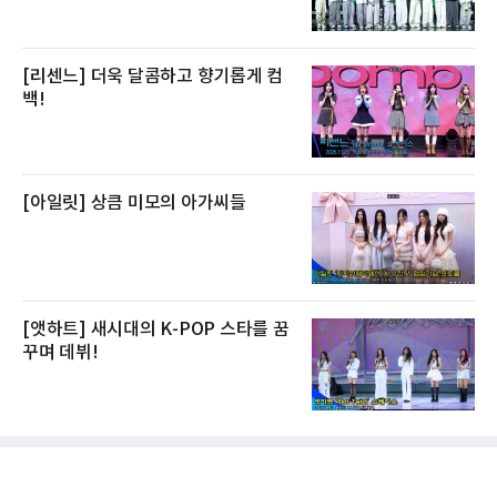
[리센느] 더욱 달콤하고 향기롭게 컴
백!
[아일릿] 상큼 미모의 아가씨들
[앳하트] 새시대의 K-POP 스타를 꿈
꾸며 데뷔!