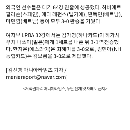
외국인 선수들은 대거 64강 진출에 성공했다. 하비에르
팔라손(스페인), 에디 레펀스(벨기에), 쩐득민(베트남),
마민껌(베트남) 등이 모두 3-0 완승을 거뒀다.
여자부 LPBA 32강에서는 김가영(하나카드)이 히가시
우치 나쓰미(일본)에게 1세트를 내준 뒤 3-1 역전승했
다. 한지은(에스와이)은 최혜미를 3-0으로, 김민아(NH
농협카드)는 김보름을 3-0으로 제압했다.
[김선영 마니아타임즈 기자 /
maniareport@naver.com]
<저작권자 © 마니아타임즈, 무단 전재 및 재배포 금지>