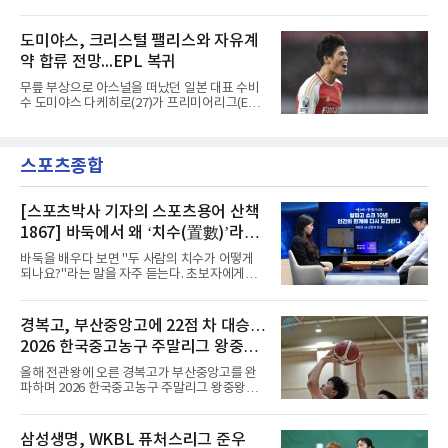
6일(현지시간) 마티아스 야이슬레(독일) 감독 선
오른발로 마무리해 LAFC가 앞섰으나, 4분 뒤 로
임을 발표했다. 그는 스페인 라망가에서 진행 중
베르토 알바라도가 골 지역 정면에서 왼발 슈팅
인 프리시즌 캠프에 곧바로 합류했다. 구단은 유
도미야스, 크리스털 팰리스와 자유계
으로 골대 오른쪽 하단을 찔러 균형을 맞췄다.승
럽 축구계에서 가장 촉망받는 젊은 감독을 데려
부는 승부차기로 갈렸다. LAFC는
약 합류 전망...EPL 복귀
왔다고 밝혔다.이력은 이른 나이에 쌓였다. 서른
셋이던 2021년 오스트리아 레드불 잘츠부르크
무릎 부상으로 아스널을 떠났던 일본 대표 수비
사령탑에 올라 첫 시즌 리그와 컵대회를 동시에
수 도미야스 다케히로(27)가 프리미어리그(EPL)
제패했고, 구단 역사상 처음으로 팀을 유럽축구
로 돌아온다.영국 BBC는 6일(한국시간) 도미야
연맹(UEFA) 챔피언스리그 토너먼트에 올린 뒤
스가 입단 테스트를 마치고 크리스털 팰리스에
리그 2연패도 달성했다.아시아에서도 성과를 냈
자유계약(FA)으로 합류할 전망이라고 보도했다.
다. 2023년 사우디아라비아 알아흘리로 옮겨
스포츠종합
큰 틀의 계약 조건은 이미 합의됐고 구단은 개막
2024-2025시즌과 2025-2026시즌
을 앞두고 영입 절차를 서두르고 있다.그의 최근
여정은 순탄치 않았다. 고질적인 무릎 부상 끝에
지난 시즌 아스널과 상호 합의로 계약을 해지했
[스포츠박사 기자의 스포츠용어 산책
고, 네덜란드 아약스에서 시즌 막판 8경기를 소
1867] 바둑에서 왜 ‘치수(置數)’라고
화했다. 이후 일본 대표로 월드컵에 나서 선발 2
말할까
경기를 포함해 3경기를 뛰며 감각을 끌어올렸
바둑을 배우다 보면 "두 사람의 치수가 어떻게
다.구단의 판단은 신중했다. 크리스털 팰리스는
되나요?"라는 말을 자주 듣는다. 초보자에게는
기량을 확신하면서도 부상
다소 낯선 표현이다. ‘치수(置數)’는 한자어로
'둘 치(置)'와 '셀 수(數)'를 쓴다. '돌을 놓는 수'라
는 의미이다. 두 사람이 대등하게 승부할 수 있도
경복고, 부산중앙고에 22점 차 대승…
록 약한 쪽에게 미리 흑돌을 놓아주는 개수를 가
2026 한국중고농구 주말리그 왕중왕
리킨다. 오늘날의 접바둑에서 말하는 '두 점', '세
점'이 바로 치수다. (본 코너 1844회 ‘왜 '접바
전 첫 승 신고
올해 전관왕에 오른 경복고가 부산중앙고를 완
둑'이라 말할까’ 참조)일본어에서도 같은 한자를
파하며 2026 한국중고농구 주말리그 왕중왕전
사용한다. 일본에서는 ‘置き石(오키이시, 놓는
첫 경기를 승리로 장식했다.경복고는 6일 전남
돌)’ 또는 ‘手合割(테아이와리, 대국 조건)’이라
해남 우슬체육관에서 열린 대회 남고부 예선리
는 표현을 많이 쓰지만, ‘置数(ちすう, 치스
그 H조 1차전에서 부산중앙고를 98-76으로 제
삼성생명, WKBL 퓨처스리그 준우
우)’라는 용례도 문헌에서 확인된다. 다만 현대