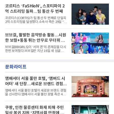
heart(와일드 하트)’라는 제목이 붙은 콘셉트 포
Someday Christmas - 부산' 등 무대를 통해 안
토에는 멤버들의 본능적이고 야성적인 면모가
코르티스 ‘FaSHioN’, 스포티파이 2
정적인 실력을 입증했고, 올해 '2026 어썸뮤직
강렬하게 담겼다. 짙은 아이섀도와 푸른빛·금빛·
페스티벌', '뷰티풀 민트 라이프 2026', '2026
억 스트리밍 돌파…팀 통산 두 번째
붉은빛의 컬러 렌즈가 비현실적인 분위기를 자
아내고, 여러 원색이 불규칙하게 뒤섞인 멀티컬
코르티스(CORTIS)가 팀 통산 두 번째로 단일곡
러 헤어와 과감한 블루·블랙 립 메이크업이 낯설
2억 스트리밍을 달성했다.소속사 측은 29일 “코
고도 매혹적인 비주얼을 완성했다.스타일링 역
르티스의 데뷔 앨범 수록곡 ‘FaSHioN’이 글로
시 파격적이다. 스터드와 망사, 코르셋, 풍성한
벌 오디오·음원 스트리밍 플랫폼 스포티파이에
레이스 등 언뜻 어울리지 않을 듯한 소재와 실루
서 27일 자로 누적 재생 수 2억 회를 돌파했
브브걸, 활발한 음악방송 활동…시원
엣을 거침없이 결합했다. 멤버들은 각기 다른 개
다”고 밝혔다.곡이 발표된 지 약 10개월 만이다.
성을 살린 스타일링을 선
한 보컬+통통 튀는 안무로 무더위 사
팀의 첫 번째 2억 스트리밍 곡은 동일 음반에 수
록된 ‘GO!’다. 이 노래는 공개 약 9개월 만인 지
냥
브브걸(BBGIRLS)이 ‘서머 퀸’의 존재감을 다시
난달 26일 자에 2억 고지를 밟았다. 이는 최근 5
한번 보여줬다.브브걸은 지난 16일 새 싱글
년 내 데뷔한 보이그룹의 곡 중 최단기 2억 달성
'BODY WAVE'(바디 웨이브)를 발매하고 각종 음
이며 ‘FaSHioN’이 그 다음이다.코르티스는 평
악방송에 출연했다.브브걸은 컴백 이후 Mnet
소 관심이 많은 ‘패션’을 소재로 곡을 공동 창작
'엠카운트다운'을 시작으로 KBS2 '뮤직뱅크',
했다. “내 티, 5 bucks 바지는, 만원” 등 멤버들
문화라이프
MBC '쇼! 음악중심', SBS '인기가요' 등 주요 음
의 라이프 스타일
악방송 무대에 올라 화려한 퍼포먼스를 펼쳤다.
시원한 에너지와 안정적인 라이브, 통통 튀는 매
력을 앞세워 매 무대 색다른 볼거리를 선사했다.
앰배서더 서울 풀만 호텔, ‘앰버드 시
특히 화사한 파스텔 톤의 비치웨어부터 청량한
어터’ 새 단장…새로운 브랜드 경험 선
마린룩, 햇살 아래 반짝이는 물결을 연상시키는
사
스커트, 강렬한 붉은 계열의 스타일링까지 각기
앰배서더 서울 풀만 호텔이 새로운 브랜드 경험
다른 매력을 선보였다. 브브걸은 다채로운 여름
을 선사한다.앰배서더 서울 풀만 호텔 측은 4일
패션을 완벽하게 소화하며 보
“호텔 공식 마스코트 앰버드(Ambird)의 새로운
이야기를 담은 인형 극장 콘셉트의 공간 ‘앰버드
시어터(Ambird Theater)’를 새롭게 선보인
쿠팡, 인천 물류센터 화재 피해 주민
다”고 밝혔다.앰배서더 서울 풀만 호텔은 로비
일상 복귀 지원 “지역사회 안정에 총
한편에 마련된 앰버드 존을 통해 앰버드의 세계