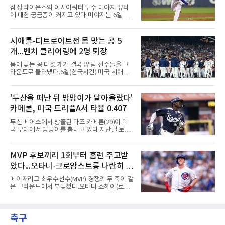
를 통해 재정 구조를 재편할 수 있도록 돕는 제도
나
삼성 라이온즈의 아시아쿼터 투수 미야지 유라
다.미 매체들에 따르면 푸이그의 자산 규모는
에 대한 궁금증이 커지고 있다.미야지는 6일 퓨
1000만~5000만 달러(약 146억~730억 원), 부
처스리그(2군) 엔트리에서도 말소됐다. 일반적
채는 100만~1000만 달러(약 14억~146억 원) 수
으로 2군 엔트리 말소는 1군 등록, 부상 관리, 선
준으로 신고됐다. 다만 법원은 채권자 목록과 자
수단 조정 등 여러 의미가 있을 수 있다. 하지만
시애틀-디트로이트전 몸 맞는 공 5
산 내역 등 일부 필수 자료가 빠졌다며 서류 미비
현재 미야지의 상황을 고려하면 단순한 1군 콜
를 지적했다.관심이 쏠리는 이
개...벤치 클리어링에 2명 퇴장
업 준비로 보기에는 무리가 있어보인다.미야지
는 올 시즌 강력한 구위로 기대를 모았지만, 1군
몸에 맞는 공 다섯 개가 결국 양 팀 선수들을 그
무대에서는 제구 불안이 반복됐다. 빠른 공이라
라운드로 불러냈다.6일(한국시간) 미국 시애틀
는 확실한 장점을 갖고 있음에도 볼넷과 사구가
T모바일 파크에서 열린 시애틀 매리너스와 디트
이어지면서 안정감을 보여주지 못했다.삼성으로
로이트 타이거스의 경기에서 벤치 클리어링이
서는 고민이 깊어질 수밖에 없다.아시아쿼터 시
벌어졌다. 난투극으로 번지지는 않았으나 좌완
'두산을 떠난 뒤 방망이가 달아올랐다'
장 특성상 교체가 쉽지는 않지만, 시즌 후반 순
게이브 스파이어와 댄 윌슨 시애틀 감독이 퇴장
위 경쟁을 생각하면 불안한
카메론, 미국 트리플A서 타율 0.407
당했다.발단은 선발이었다. 시애틀 브라이언 우
가 디트로이트 타자를 세 차례 맞혔다. 다만 팔꿈
두산 베어스에서 방출된 다즈 카메론(29)이 미
치 보호대에 맞거나 변화구에 발이 스치는 수준
국 무대에서 방망이를 뽐내고 있다.지난달 토론
이어서 치명적이지는 않았다.분위기는 그다음에
토 블루제이스와 마이너리그 계약을 맺은 카메
달라졌다. 우에 이어 등판한 스파이어가 우타자
론은 루키리그 2경기를 거쳐 트리플A 버펄로 바
글라이버 토레스의 몸쪽 빠른 볼로 왼쪽 넓적다
이슨스로 승격한 뒤 연일 뜨거운 타격감을 보이
MVP 후보끼리 1회부터 홈런 주고받
리를 맞혔다. 토레스와 시애틀 포수 칼 롤리가 말
고 있다.수치가 압도적이다. 트리플A 15경기에
을 주고받자 AJ 힌치 디
았다...오타니·크로암스트롱 나란히 홈
서 타율 0.407(54타수 22안타), 2홈런, 10타점,
8도루를 기록 중이며 OPS는 1.151에 이른다.
런 맞불
메이저리그 최우수선수(MVP) 경쟁의 두 축이 같
15경기 중 14경기에서 안타를 만들었고 최근 7
은 그라운드에서 부딪쳤다.오타니 쇼헤이(로스
경기 연속 안타도 이어갔다.6일(한국시간) 노퍽
앤젤레스 다저스)와 피트 크로암스트롱(시카고
타이즈전에서도 4타수 3안타 2득점을 올렸다.
컵스)은 6일(한국시간) 미국 시카고 리글리필드
2-6으로 뒤진 9회말 1사에서 좌전 안타로 발판
에서 나란히 홈런 두 방씩을 주고받았다.첫 회부
을 놓았고, 버펄로는 이 회에만 5점을 뽑아 7-6
축구
터 불이 붙었다. 1회초 선두타자 오타니가 컵스
역전승을 거뒀다.한국에서의 성적도
선발 이마나가 쇼타를 상대로 우월 솔로 홈런을