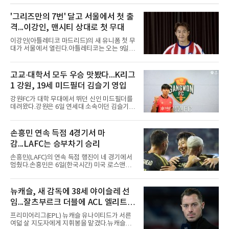
뽑자, 1회말 크로암스트롱이 다저스 선발 에릭
라워를 상대로 중월 솔로 홈런으로 응수했다. 최
'그리즈만의 7번' 달고 서울에서 첫 출
근 50년간 리글리필드에서 1회 양 팀 선두타자
격...이강인, 맨시티 상대로 첫 무대
홈런이 함께 나온 것은 두 번째이며, 통계업체
엘리어스 스포츠뷰로에 따르면 그해 MVP 투표
이강인(아틀레티코 마드리드)의 새 유니폼 첫 무
10위 이내 선수끼리 이런 공방을 벌인 사례는 처
대가 서울에서 열린다.아틀레티코는 오는 9일
음이다.흐름은 크로암스트롱
오후 8시 서울월드컵경기장에서 맨체스터 시티
와 2026 쿠팡플레이 시리즈 친선 경기를 치른다.
구단 소집 명단에 이강인이 포함되면서 변수가
고교·대학서 모두 우승 맛봤다...K리그
없는 한 그의 첫 출격은 서울이 된다.등번호부터
1 강원, 19세 미드필더 김슬기 영입
무게가 실렸다. 이강인은 첫 경기부터 7번을 단
다. 2010년대 팀의 전성기를 이끈 앙투안 그리즈
강원FC가 대학 무대에서 뛰던 신인 미드필더를
만이 달았던 번호다.합류 과정은 순탄치 않았다.
데려왔다.강원은 6일 연세대 소속이던 김슬기
스페인으로 건너가려던 그는 병역 특례 행정 절
(19)를 영입했다고 밝혔다. 186㎝, 79㎏의 신체
차 문제로 출국이 미뤄졌고, 국내에서 홀로 훈련
조건을 갖췄다.이력은 우승으로 채워져 있다. 수
해 왔다. 6일 입국하는 동료들과 처음 대면한 뒤
원고 시절 주축으로 활약하며 지난해 전국고등
손흥민 연속 득점 4경기서 마
짧게 호흡을 맞춰 경기에 나선다.역할도 관심사
리그와 추계전국고등대회 우승에 기여했고, 올
다. 유려한 탈압박과
감...LAFC는 승부차기 승리
해 연세대 진학 후에는 춘계한산대첩기대학대회
정상에 올랐다. 2024년에는 17세 이하(U-17) 대
손흥민(LAFC)의 연속 득점 행진이 네 경기에서
표팀 훈련에도 소집됐다.김슬기는 입단하게 돼
멈췄다.손흥민은 6일(한국시간) 미국 로스앤젤
기쁘고 영광이라며 프로 무대에서도 성장해 팀
레스 BMO 스타디움에서 열린 2026시즌 리그스
에 꼭 필요한 선수가 되겠다고 각오를 밝혔다.
컵 리그 페이즈 1차전 치바스 과달라하라(멕시
코)전에 선발 출전했으나 공격포인트 없이 후반
뉴캐슬, 새 감독에 38세 야이슬레 선
41분 타일러 보이드와 교체됐다. 이날 골을 넣었
임...잘츠부르크 더블에 ACL 엘리트 2
다면 공식전 5경기 연속 득점이었다. 다만 메이
저리그사커(MLS)에서 이어온 4경기 연속골 기
연패 경력
프리미어리그(EPL) 뉴캐슬 유나이티드가 서른
록은 유지된다.경기는 팽팽했다. 전반 38분 다비
여덟 살 지도자에게 지휘봉을 맡겼다.뉴캐슬은
드 마르티네스의 땅볼 크로스를 드니 부앙가가