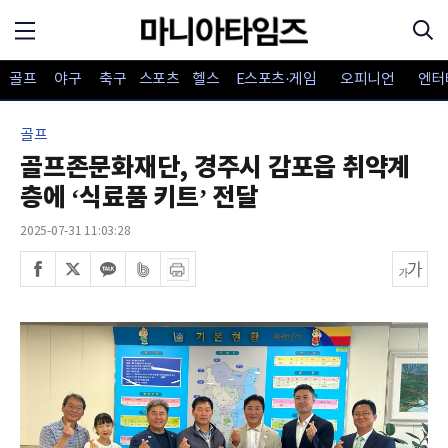
골프
야구
축구
스포츠
헬스
E스포츠·게임
오피니언
엔터
골프
골프존문화재단, 경주시 감포읍 취약계
층에 ‘식료품 키트’ 전달
2025-07-31 11:03:28