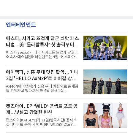
엔터테인먼트
에스파, 시카고 뜨겁게 달군 쇠맛 페스
티벌…美 ‘롤라팔루자’ 첫 출격부터
증명한 존재감
에스파(aespa)가 미국 시카고를 뜨겁게 달궜다.
소속사 에스엠엔터테인먼트는 4일 “에스파가
지난 2일(현지 시간) 미국 시카고 그랜트 파크에
서 열린 ‘롤라팔루자 시카고’(Lollapalooza
Chicago)의 알리안츠 스테이지에 올랐다”며
에이엠피, 신흥 무대 맛집 활약…미니
“총 14곡으로 구성된 세트리스트를 선사, 데뷔 7
2집 'HELLO AxMxP'로 이어갈 상승
년 차다운 노련한 무대 매너와 파워풀한 에너지
로 현장의 분위기를 압도했다”고 밝혔다.1991
세
AxMxP(에이엠피)가 신흥 무대 맛집으로 존재감
년 시작된 ‘롤라팔루자’는 8개 스테이지, 170여
을 키워가고 있다.지난해 9월 정규 1집
팀의 아티스트와 40만 명 이상의 관객이 운집하
'AxMxP'를 발매하며 가요계에 정식 출격한
는 북미 최대 규모의 페스티벌이다.올해 ‘롤라팔
AxMxP는 데뷔 전부터 버스킹과 각종 페스티벌,
루자 시카고’에는 에스파 외에도 제니, 아이들,
공연 무대에 오르며 실전 경험을 쌓아왔다.이들
캣츠아이, EP ‘WILD’ 콘셉트 포토 공
코르티스 등 K팝 스타들이 출연진 명단에 이름
은 소속사 패밀리 콘서트를 비롯해 '뷰티풀 민트
을 올렸다.이날 에스파는
개…낯설고 강렬한 변신
라이프 2025', '2025 부산국제록페스티벌' 등 대
형 무대에 잇달아 출연해 당찬 에너지와 풋풋한
캣츠아이(KATSEYE)가 31일(한국시간) 공식 소
매력으로 음악팬들의 눈도장을 찍었다.이후
셜미디어를 통해 세 번째 EP ‘WILD(와일드)’의
AxMxP는 '카운트다운 판타지 2025-2026',
콘셉트 포토와 트랙리스트를 공개했다.‘Wild
'PEAKBOX 2025 vol.2 : 사랑·청춘·행복', '2025