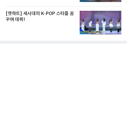
[앳하트] 새시대의 K-POP 스타를 꿈
꾸며 데뷔!