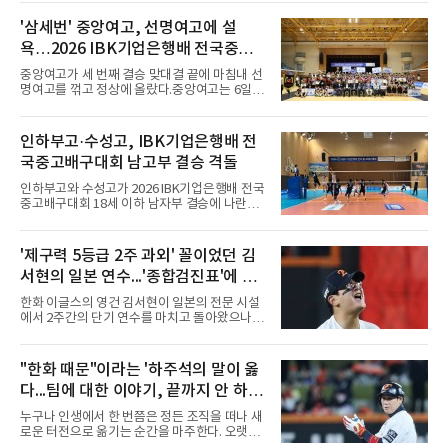
대형 유망주로 기대를 모았던 투수 심준석에 이
어, 빅리그 경력을 지닌 내외야수 배지환까지 연
'삼세번' 중앙여고, 선명여고에 설
달아 뉴욕 메츠 산하 마이너리그에서 방출 통보
욕…2026 IBK기업은행배 전국중고
를 받는 아픔을 겪었다. 두 선수의 동반 이탈은
메츠 구단이 유독 한국 선수들에게 '기회의 땅'이
배구대회 우승
중앙여고가 세 번째 결승 맞대결 끝에 마침내 선
아닌 '무덤'처럼 작용하고 있음을 방증하고 있다.
명여고를 꺾고 정상에 올랐다.중앙여고는 6일
고교 시절 시속 160km에 달하는 강속구로 큰 스
충북 제천실내체육관에서 열린 2026 IBK기업은
포트라이트를 받았던 심준석은 루키리그에서 메
행배 전국중고배구대회 18세 이하 여자부 결승
츠 구단으로부터 방출 조치됐다. 피츠버그 파이
에서 선명여고를 세트스코어 3-1(13-25, 25-14,
인하부고·수성고, IBK기업은행배 전
리츠와 마이애미 말린스를 거쳐 메츠에 둥지를
25-17, 25-10)로 물리치고 우승을 차지했다.첫
틀며 반등을 노렸으나
국중고배구대회 남고부 결승 격돌
세트를 13-25로 내주며 불안하게 출발한 중앙여
고는 이후 조직력을 되찾아 2세트부터 경기 주
인하부고와 수성고가 2026 IBK기업은행배 전국
도권을 완전히 장악했다. 강한 서브와 탄탄한 수
중고배구대회 18세 이하 남자부 결승에 나란히
비를 앞세워 내리 세 세트를 따내며 짜릿한 역전
진출하며 우승을 놓고 맞대결을 펼치게 됐다.인
승을 완성했다.이번 우승은 더욱 의미가 컸다. 중
하부고는 5일 충북 제천실내체육관에서 열린 대
앙여고는 올해 3월 춘계연맹전과 5월 종별선수
회 남자 18세 이하부 준결승에서 남성고를 세트
'제구력 5등급 2주 과외' 꼴이었던 김
권대회 결승에서 모두 선명여고에 패해 준우승
스코어 3-1(25-17, 17-25, 25-21, 25-17)로 꺾
에 머물렀다. 그러나 세 번째
서현의 일본 연수...'종합검진표'에 불
고 결승행 티켓을 따냈다. 인하부고는 높은 공격
성공률을 앞세워 경기 주도권을 잡으며 승리를
과
한화 이글스의 영건 김서현이 일본의 전문 시설
거뒀다.수성고도 준결승에서 속초고를 상대로
에서 2주간의 단기 연수를 마치고 돌아왔으나,
안정된 조직력을 바탕으로 3-1(25-23, 25-16,
실전 마운드에서 여전히 극심한 제구 난조를 노
22-25, 25-19) 승리를 거두며 결승에 합류했다.
출하며 야구 팬들과 전문가들 사이에 씁쓸한 뒷
치열한 승부 속에서도 공수 균형을 유지한 수성
맛을 남기고 있다.출국 당시만 해도 선수의 고질
"한화 때문"이라는 '하주석의 말이 옳
고는 인하부고와 우승을 다툴 기회를 잡았다.여
적인 제구 문제를 해결할 특효약이 될 것처럼 포
자 18세 이하부에서는 중앙여고
다...팀에 대한 이야기, 끝까지 안 하는
장되었던 이번 연수는, 뚜껑을 열어보니 '제구력
5등급에게 2주짜리 족집게 과외를 붙여 1등급을
게 도리
누구나 인생에서 한 번쯤은 정든 조직을 떠나 새
기대한 꼴'이었다는 냉정한 평가를 피하기 어렵
로운 터전으로 옮기는 순간을 마주한다. 오랫동
게 됐다.야구에서 투수의 제구력은 오랜 시간 투
안 애정을 쏟았던 직장이든, 혹은 아쉬움과 상처