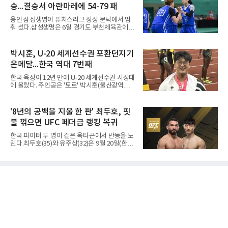
압했다. 박지오가 26점, 김호원이 22점, 정우진
일본
승...결승서 아란마레에 54-79 패
이 19점을 올리는 등 삼각편대의 고른 활약이 승
리를 이끌었다.경복고는 경기 초반부터 박지오
용인 삼성생명이 퓨처스리그 정상 문턱에서 멈
와 김호원의 내·외곽포가 고르게 터지며 주도권
춰 섰다.삼성생명은 6일 경기도 부천체육관에서
을 잡았다. 전반을 40-34로 앞선 경복고는 후반
열린 2026 티켓링크 WKBL 퓨처스리그 결승에
들어 높은 야투 성공률을 앞세워 점수 차를 더욱
서 일본여자프로농구 2부 리그 아란마레에 54-
벌렸고, 결국 22점 차 완승으로 경기를 마무리했
79로 졌다. 이다연이 14점을 넣었으나 20점 9리
박시훈, U-20 세계선수권 포환던지기
다.B조에서는 용산고가 안양고를 98-71로 꺾고
바운드를 기록한 바이 쿰바 디야산을 앞세운 상
대회 2연승을 달렸다.한편 남중
은메달...한국 역대 7번째
대를 넘지 못했다.이번 대회에 처음 출전한 아란
마레는 조별리그부터 결승까지 6전 전승을 거뒀
한국 육상이 12년 만에 U-20 세계선수권 시상대
고, 디야산이 최우수선수(MVP)로 뽑혔다.
에 올랐다. 주인공은 '토르' 박시훈(울산광역시)
이다.박시훈은 6일(한국시간) 미국 오리건주 유
진 헤이워드 필드에서 열린 세계육상연맹(WA)
20세 이하 세계선수권 남자 포환던지기 결선에
'8년의 공백을 지울 한 판' 최두호, 핏
서 20.31ｍ를 던져 2위에 올랐다. 우승자 알레산
불 꺾으면 UFC 페더급 랭킹 복귀
드로 보르헤스(브라질)와는 4㎝ 차이였다.기록
의 의미는 크다. 1986년 시작된 이 대회에서 한
한국 파이터 두 명이 같은 옥타곤에서 반등을 노
국이 따낸 메달은 은 1개와 동 5개뿐이다. 1992
린다.최두호(35)와 유주상(32)은 9월 20일(한국
년 이진일(800ｍ)의 은메달 이후 박재홍, 박재
시간) 미국 로스앤젤레스 크립토닷컴 아레나에
명, 정상진, 김현섭, 우상혁이 동메달을 보탰다.
서 열리는 'UFC 331: 반 vs 판토자 2'에 출전해
박시훈은 2014년 우상혁 이후 12년 만이자 역대
각각 파트리시우 핏불(39·브라질), 마이클 애즈
7번째 메달리스트가 됐다.승부는 막판에 갈렸
웰 주니어(25·미국)와 맞선다.최두호의 목표는 8
다. 3차 시기에서 20.31ｍ로 선
년 만의 페더급 랭킹 재진입이다. 데뷔 후 3연속
KO승으로 11위까지 올랐던 그는 2018년 7월 순
위에서 빠졌고, 병역을 마치고 2023년 복귀한
뒤 1무에 이어 다시 3연속 KO승을 기록했다.상
대는 만만치 않다. 핏불은 현 페더급 15위이자
벨라토르 두 체급 챔피언 출신으로 통산 37승 9
패 중 KO 13회, 서브미션 12회, 판정 13회를 고