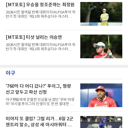
1라운드 경기가 펼쳐지고 있다.최정원이 16번
[MT포토] 우승을 정조준하는 최정원
홀에서 경기하고 있다.
2026시즌 열여덟 번째 대회이자 KLPGA투어 하
반기 첫 대회인 ‘제13회 제주삼다수 마스터
스’(총상금 10억 원, 우승상금 1억 8천만 원)가
제주도 서귀포시에 위치한 테디밸리 골프앤리조
트(파72/6,767야드)에서 열리고 있다.6일 현재
1라운드 경기가 펼쳐지고 있다.최정원이 16번
[MT포토] 티샷 날리는 이승연
홀에서 경기하고 있다.
2026시즌 열여덟 번째 대회이자 KLPGA투어 하
반기 첫 대회인 ‘제13회 제주삼다수 마스터
스’(총상금 10억 원, 우승상금 1억 8천만 원)가
제주도 서귀포시에 위치한 테디밸리 골프앤리조
트(파72/6,767야드)에서 열리고 있다.6일 현재
1라운드 경기가 펼쳐지고 있다.이승연이 16번
홀에서 경기하고 있다.
야구
'760억 다 어디 갔나?' 푸이그, 형량
선고 앞두고 파산 신청
야구팬들에게 강렬한 인상을 남겼던 '쿠바 야생
마' 야시엘 푸이그의 인생이 또 한 번 중대한 갈
림길에 섰다. 메이저리그와 한국 프로야구에서
거액을 벌었던 푸이그가 연방 사건 선고를 앞두
고 파산보호를 신청했다.푸이그는 최근 미국 플
미야지 또 콜업? 그럴 리가…6일 2군
로리다 파산 법원에 챕터11 파산보호 신청을 냈
엔트리 말소, 삼성 새 아시아쿼터 찾았
다. 챕터11은 기업이나 개인이 채권자들과 협의