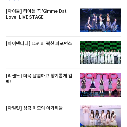
생산량이 늘어난 점을 반영해 주요 산지 상품을
로켓프레시 새벽배송으로 선보인다고 설명했다.
전복은 산지에서 채취한 뒤 전국으로 직송되는
[아이들] 타이틀 곡 'Gimme Dat
방식으로 운영된다. 신선도가 중요한 상품인 만
Love' LIVE STAGE
큼 이르면 다음 날 오전 배송이 가능하도록 물류
망을 활용하고 있다.쿠팡의 전복 매입량도 늘고
있다. 쿠팡에 따르면 전복 매입량은 2020년 30
톤 미만에서 2022년 140톤
[아이덴티티] 15인의 꽉찬 퍼포먼스
[리센느] 더욱 달콤하고 향기롭게 컴
백!
[아일릿] 상큼 미모의 아가씨들