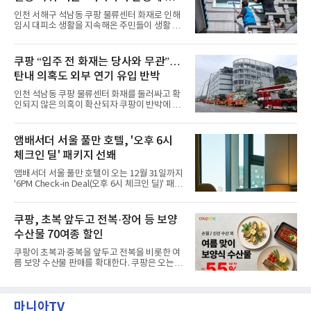
관을 소개해왔다. 앰버드 존은 앰버드가 우주여
력”
인천 서해구 석남동 쿠팡 물류센터 화재로 인해
행 중 수집한 다양한 굿즈를 전시한 '앰버드 플래
임시 대피소 생활을 지속해온 주민들이 생활 터
닛(Ambird Planet)과 계절별 플라워 연출로 사
전으로 돌아갈 수 있는 계기가 마련됐다. 쿠팡풀
랑받아온 ‘앰버드 가든(Ambird Garden)’으로
필먼트서비스(CFS)가 지난 28일부터 화재 피해
구성되어 있다.새 단장한 앰버드 시어터는 오페
주민을 대상으로 전문 출장 청소서비스 지원에
쿠팡 “입주 전 화재는 당사와 무관”…
라 극장을 모티브로 한 데코레이션으로 구성됐
나섬으로써 본격적인 지역사회 복구 작업이 시
다. 무대 공간 및 티켓 박스
탄내 의혹도 외부 연기 유입 반박
작된 것이다.대피소 주민 중심 청소 접수, 첫날
부터 2가구 지원 완료CFS는 신현초등학교, 신
인천 석남동 쿠팡 물류센터 화재를 둘러싸고 확
현북초등학교, 신현여자중학교 등 인천 서해구
인되지 않은 의혹이 확산되자 쿠팡이 반박에 나
관내 임시 대피소 3곳에서 체류해온 화재 피해
섰다. 화재 전 센터 내부에서 탄내가 났다는 주장
주민들을 대상으로 출장 청소업체 요청 접수를
에 대해서는 외부 화재 연기 유입이라고 설명했
시작했다. 현장에서 극심한 피해를 입은 지역 주
고, 2023년 같은 물류센터에서 발생한 화재에
앰배서더 서울 풀만 호텔, '오후 6시
민들의 호응 속에 CFS는 즉시 행동에 나섰다. 지
대해서도 쿠팡 입주 전 공사 과정에서 벌어진 일
난 28일 오후 전문 청소업체와
체크인 딜' 패키지 선봬
이라며 선을 그었다.쿠팡은 21일 인천 물류센터
내부에서 불이 타는 냄새가 났다는 의혹과 관련
앰배서더 서울 풀만 호텔이 오는 12월 31일까지
해 “사실무근”이라는 입장을 밝혔다.회사 측은
'6PM Check-in Deal(오후 6시 체크인 딜)' 패키
“인근에서 지난 15일 다른 회사에서 발생한 대
지를 선보인다.이번 패키지는 오후 6시 체크인
형 화재 연기가 인입돼 즉시 방재팀이 조사한 결
으로 여유로운 저녁 시간부터 호텔 스테이를 시
과 일산화탄소가 미검출됐고, 내부 문제가 아닌
작할 수 있도록 준비됐다.앰배서더 서울 풀만 호
쿠팡, 초복 앞두고 전복·장어 등 보양
것으로 확인됐다”고 설명했다.이어 “정확한 화
텔 측은 “퇴근 후 또는 주말 도심 속에서 짧지만
재 원인은 추후 조사될
수산물 70여종 할인
온전한 휴식을 원하는 고객들에게 특별한 경험
을 제공한다”고 밝혔다.패키지는 디럭스와 이그
쿠팡이 초복과 중복을 앞두고 전복을 비롯한 여
제큐티브 두 가지 타입으로 구성된다. 디럭스 패
름 보양 수산물 판매를 확대한다. 쿠팡은 오는
키지는 객실 1박(룸 온리)으로 심플한 호캉스를
20일까지 전복, 문어, 낙지, 장어 등 70여종의 수
즐길 수 있으며, 이그제큐티브 패키지는 객실 1
산물을 할인 판매한다고 8일 밝혔다.이번 행사
박과 함께 클럽 앰배서더 라운지 2인 이용, 웰니
에는 국내산 활전복과 문어, 낙지, 장어, 생물새
스 센터 사우나 2인 이용 혜택이 포함된다.특히
마니아TV
우 등이 포함됐다. 쿠팡은 올해 큰 크기의 전복
클럽 앰배서더 라운지