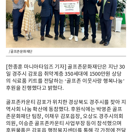
/골프존문화재단
[한종훈 마니아타임즈 기자] 골프존문화재단은 지난 30
일 경주시 감포읍 취약계층 350세대에 1500만원 상당
의 식료품 키트를 전달하는 ‘골프존 이웃사랑 행복나눔’
후원을 진행했다고 밝혔다.
골프존카운티 감포가 위치한 경상북도 경주시를 찾아 지
역사회 나눔 확산에 동참했다. 후원식에는 박영준 골프
존문화재단 팀장, 이채우 감포읍장, 오상도 경주시의회
의원, 이승준 골프존카운티 사업부장 등이 참석했으며
후원물품은 감포읍 행정복지센터를 통해 각 가정에 전달