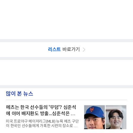
리스트
바로가기
많이 본 뉴스
메츠는 한국 선수들의 '무덤'? 심준석
에 이어 배지환도 방출...심준석은 이
미 귀국, 배지환은 미국 잔류할 듯
미국 프로야구 메이저리그(MLB) 뉴욕 메츠 구단
이 한국인 선수들에게 가혹한 시련의 장소로 전
락하고 있다. 한때 한국 야구의 미래를 이끌어갈