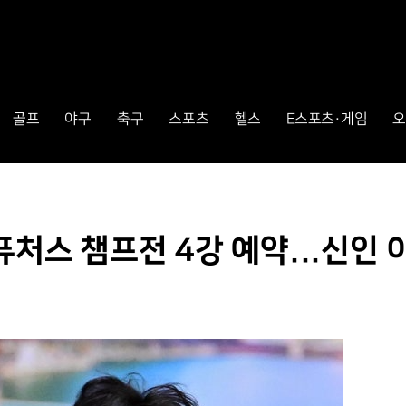
골프
야구
축구
스포츠
헬스
E스포츠·게임
오
퓨처스 챔프전 4강 예약...신인