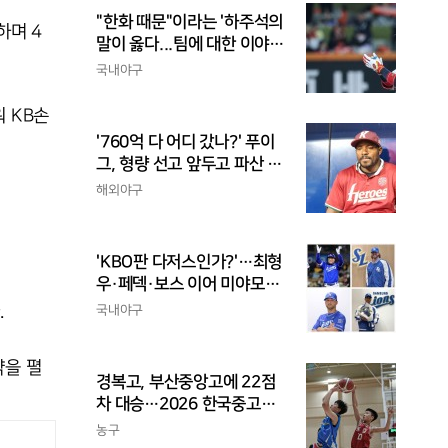
"한화 때문"이라는 '하주석의
하며 4
말이 옳다...팀에 대한 이야
기, 끝까지 안 하는 게 도리
국내야구
 KB손
'760억 다 어디 갔나?' 푸이
그, 형량 선고 앞두고 파산 신
청
해외야구
'KBO판 다저스인가?'…최형
우·페덱·보스 이어 미야모리
까지, 삼성의 '스펙 만렙' 승부
.
국내야구
수
약을 펼
경복고, 부산중앙고에 22점
차 대승…2026 한국중고농
구 주말리그 왕중왕전 첫 승
농구