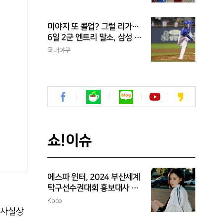
신고
미야지 또 콜업? 그럴 리가…
6일 2군 엔트리 말소, 삼성 새
아시아쿼터 찾았나
국내야구
쇼!이슈
에스파 윈터, 2024 부산세계
탁구선수권대회 홍보대사 위
촉
Kpop
 사실상