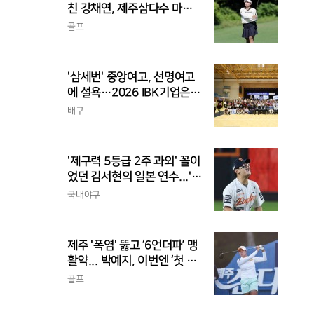
친 강채연, 제주삼다수 마스
터스 2R 단독 선두
골프
'삼세번' 중앙여고, 선명여고
에 설욕…2026 IBK기업은행
배 전국중고배구대회 우승
배구
'제구력 5등급 2주 과외' 꼴이
었던 김서현의 일본 연수...'종
합검진표'에 불과
국내야구
제주 '폭염' 뚫고 ‘6언더파’ 맹
활약... 박예지, 이번엔 ‘첫 우
승’ 가나
골프