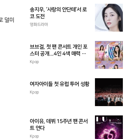
송지우, ‘사랑의 안단테’서 로
코 도전
로 덜미
영화드라마
브브걸, 첫 팬 콘서트 개인 포
스터 공개...4인 4색 매력 발
산
Kpop
여자아이들 첫 유럽 투어 성황
Kpop
아이유, 데뷔 15주년 팬 콘서
트 연다
Kpop