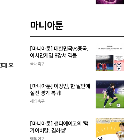
마니아툰
[마니아툰] 대한민국vs중국,
아시안게임 8강서 격돌
국내축구
연패 후
[마니아툰] 이강인, 한 달만에
실전 경기 복귀!
해외축구
[마니아툰] 샌디에이고의 '맥
가이버칼, 김하성'
해외야구