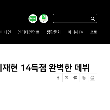
피니언
엔터테인먼트
생활문화
마니아TV
포토
 이재현 14득점 완벽한 데뷔