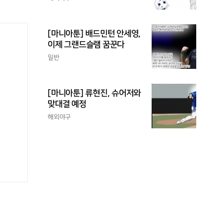
[마니아툰] 배드민턴 안세영,
이제 그랜드슬램 꿈꾼다
일반
[마니아툰] 류현진, 슈어저와
맞대결 예정
해외야구