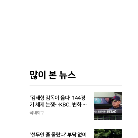
많이 본 뉴스
'김태형 감독이 옳다' 144경
기 체제 논쟁…KBO, 변화 고
민해야, 환경에 맞는 경기 수
국내야구
가 바람직
'선두인 줄 몰랐다' 부담 없이