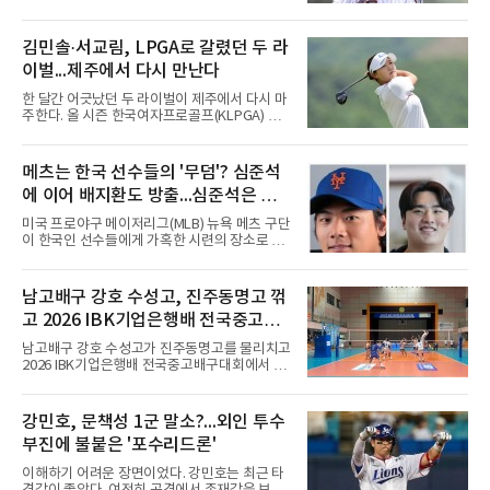
커뮤니티와 SNS를 중심으로 함덕주의 SNS 활
동과 관련한 여러 소문이 퍼지면서, 과거 LG 이
적 이후 겪었던 일들까지 다시 주목받고 있다.일
김민솔·서교림, LPGA로 갈렸던 두 라
각에서는 함덕주가 LG 공식 계정 '언팔' 및 관련
이벌...제주에서 다시 만난다
게시물을 정리하고 친정팀 두산 베어스 계정을
팔로우하고 두산과 관련된 흔적만 남겼다는 주
한 달간 어긋났던 두 라이벌이 제주에서 다시 마
장이 나오고 있다. 또한 상대 팀 선수의 홈런 릴
주한다. 올 시즌 한국여자프로골프(KLPGA) 투
스에 '좋아요'를 눌렀다는 이야기도 전해지고 있
어를 달구는 김민솔과 서교림이 격돌한
다.하지만 해당 행동들이 실재했는지 여부는 확
다.KLPGA 투어는 6일 제주도 서귀포시 테디 밸
인되지 않았다. 시점과 의도 역시 불분명하다. 그
리 골프 앤 리조트의 밸리·테디 코스(파72)에서
메츠는 한국 선수들의 '무덤'? 심준석
럼에도 팬들 사이에서 논란이 커진 이유는 그가
개막하는 제주삼다수 마스터스(총상금 10억원·
LG 이적 후 부상과 재활로
에 이어 배지환도 방출...심준석은 이
우승 상금 1억8천만원)로 하반기를 시작한다.두
선수의 재회 자체가 화제다. 올 시즌 3승으로 대
미 귀국, 배지환은 미국 잔류할 듯
미국 프로야구 메이저리그(MLB) 뉴욕 메츠 구단
상 포인트(313점), 상금(9억8천400만원), 평균
이 한국인 선수들에게 가혹한 시련의 장소로 전
타수(70.41타) 등 주요 부문 1위를 달리는 김민
락하고 있다. 한때 한국 야구의 미래를 이끌어갈
솔과 2승으로 뒤쫓는 서교림의 맞대결은 지난 7
대형 유망주로 기대를 모았던 투수 심준석에 이
월 5일 롯데 오픈 이후 한 달 만이다. 그동안 김민
어, 빅리그 경력을 지닌 내외야수 배지환까지 연
남고배구 강호 수성고, 진주동명고 꺾
솔이 하이원리조트 여자오픈에 나설 때 서교림
달아 뉴욕 메츠 산하 마이너리그에서 방출 통보
은 LPGA 에비앙 챔피언십에, 서교림
고 2026 IBK기업은행배 전국중고배
를 받는 아픔을 겪었다. 두 선수의 동반 이탈은
메츠 구단이 유독 한국 선수들에게 '기회의 땅'이
구대회 4강 진출
남고배구 강호 수성고가 진주동명고를 물리치고
아닌 '무덤'처럼 작용하고 있음을 방증하고 있다.
2026 IBK기업은행배 전국중고배구대회에서 18
고교 시절 시속 160km에 달하는 강속구로 큰 스
세이하 남자부 4강에 진출했다.지난 6월 2026
포트라이트를 받았던 심준석은 루키리그에서 메
한국중고배구 2차연맹전 준우승팀 수성고는 4
츠 구단으로부터 방출 조치됐다. 피츠버그 파이
일 충북 제천 대원대 민송체육관에서 열린 대회
강민호, 문책성 1군 말소?...외인 투수
리츠와 마이애미 말린스를 거쳐 메츠에 둥지를
8강전에서 진주동명고를 상대로 공격력이 호조
틀며 반등을 노렸으나
부진에 불붙은 '포수리드론'
를 보이며 세트스코어 3-1(25-19, 25-22, 21-
25, 25-23)으로 꺾었다. 인하부고도 부산동성고
이해하기 어려운 장면이었다. 강민호는 최근 타
를 맞아 뛰어난 조직력을 바탕으로 삼아 3-0(25-