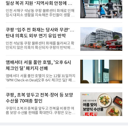
일상 복귀 지원 “지역사회 안정에 총
한편에 마련된 앰버드 존을 통해 앰버드의 세계
관을 소개해왔다. 앰버드 존은 앰버드가 우주여
력”
인천 서해구 석남동 쿠팡 물류센터 화재로 인해
행 중 수집한 다양한 굿즈를 전시한 '앰버드 플래
임시 대피소 생활을 지속해온 주민들이 생활 터
닛(Ambird Planet)과 계절별 플라워 연출로 사
전으로 돌아갈 수 있는 계기가 마련됐다. 쿠팡풀
랑받아온 ‘앰버드 가든(Ambird Garden)’으로
필먼트서비스(CFS)가 지난 28일부터 화재 피해
구성되어 있다.새 단장한 앰버드 시어터는 오페
주민을 대상으로 전문 출장 청소서비스 지원에
쿠팡 “입주 전 화재는 당사와 무관”…
라 극장을 모티브로 한 데코레이션으로 구성됐
나섬으로써 본격적인 지역사회 복구 작업이 시
다. 무대 공간 및 티켓 박스
탄내 의혹도 외부 연기 유입 반박
작된 것이다.대피소 주민 중심 청소 접수, 첫날
부터 2가구 지원 완료CFS는 신현초등학교, 신
인천 석남동 쿠팡 물류센터 화재를 둘러싸고 확
현북초등학교, 신현여자중학교 등 인천 서해구
인되지 않은 의혹이 확산되자 쿠팡이 반박에 나
관내 임시 대피소 3곳에서 체류해온 화재 피해
섰다. 화재 전 센터 내부에서 탄내가 났다는 주장
주민들을 대상으로 출장 청소업체 요청 접수를
에 대해서는 외부 화재 연기 유입이라고 설명했
시작했다. 현장에서 극심한 피해를 입은 지역 주
고, 2023년 같은 물류센터에서 발생한 화재에
앰배서더 서울 풀만 호텔, '오후 6시
민들의 호응 속에 CFS는 즉시 행동에 나섰다. 지
대해서도 쿠팡 입주 전 공사 과정에서 벌어진 일
난 28일 오후 전문 청소업체와
체크인 딜' 패키지 선봬
이라며 선을 그었다.쿠팡은 21일 인천 물류센터
내부에서 불이 타는 냄새가 났다는 의혹과 관련
앰배서더 서울 풀만 호텔이 오는 12월 31일까지
해 “사실무근”이라는 입장을 밝혔다.회사 측은
'6PM Check-in Deal(오후 6시 체크인 딜)' 패키
“인근에서 지난 15일 다른 회사에서 발생한 대
지를 선보인다.이번 패키지는 오후 6시 체크인
형 화재 연기가 인입돼 즉시 방재팀이 조사한 결
으로 여유로운 저녁 시간부터 호텔 스테이를 시
과 일산화탄소가 미검출됐고, 내부 문제가 아닌
작할 수 있도록 준비됐다.앰배서더 서울 풀만 호
쿠팡, 초복 앞두고 전복·장어 등 보양
것으로 확인됐다”고 설명했다.이어 “정확한 화
텔 측은 “퇴근 후 또는 주말 도심 속에서 짧지만
재 원인은 추후 조사될
수산물 70여종 할인
온전한 휴식을 원하는 고객들에게 특별한 경험
을 제공한다”고 밝혔다.패키지는 디럭스와 이그
쿠팡이 초복과 중복을 앞두고 전복을 비롯한 여
제큐티브 두 가지 타입으로 구성된다. 디럭스 패
름 보양 수산물 판매를 확대한다. 쿠팡은 오는
키지는 객실 1박(룸 온리)으로 심플한 호캉스를
20일까지 전복, 문어, 낙지, 장어 등 70여종의 수
즐길 수 있으며, 이그제큐티브 패키지는 객실 1
산물을 할인 판매한다고 8일 밝혔다.이번 행사
박과 함께 클럽 앰배서더 라운지 2인 이용, 웰니
에는 국내산 활전복과 문어, 낙지, 장어, 생물새
스 센터 사우나 2인 이용 혜택이 포함된다.특히