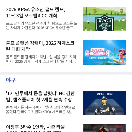
대회는 총상금 1억 2천만원 규모로, 우승자에게
는 상금 2천 5백만원과 대상&신인상 포인트 3천
2026 KPGA 유소년 골프 캠프,
점을 지급하고 3년간의 GTOUR 시드권을 부여
11~13일 오크밸리CC 개최
한다. KPGA 투어프로 중 1, 2라운드 합산 1위에
게는 오는 9월 17일부터 20일까지 골프존카운
프로 골퍼와 유소년 선수가 한 팀으로 코스를 도
티 선산에서 열리는 KPGA ‘골프존 오픈’ 출전권
는 자리가 마련된다.2026 KPGA 유소년 골프 캠
을 부여한다.대회는 골프존 투비전NX플러스 투
프가 11일부터 13일까지 강원도 원주시 오크밸
어 모드에서 하루 동안 2라운드 36홀 스트로크
리CC에서 열린다. 유소년 골프 저변을 넓히기
플레이, 콕힐 골프클럽 - NO.4 코스에서 진행된
위해 2024년 시작돼 올해 3년 연속 개최되는 행
골프 플랫폼 김캐디, 2026 하계스크
다. 시드권자와 예선통과자, 신인 및 초청 선수,
사다.참가 규모는 프로 20명과 유소년 60명. 올
오프라인 예선전을 통해 선발
린 대회 개막
시즌 상반기 우승자인 문동현, 최찬, 오승택, 이
상엽 등이 이름을 올렸다.운영 방식이 특징적이
골프 플랫폼 김캐디가 지난 1일 서울·경기 지역
다. 프로 1명과 유소년 3명이 한 팀을 이뤄 18홀
에서 ‘2026 김캐디 하계 스크린대회’를 시작했
코스 플레이와 쇼트 게임을 훈련하고, 멘토와 대
다고 4일 밝혔다. 대회는 31일까지 진행된다. 김
화하는 시간도 갖는다.최찬은 "평소 유소년 선수
캐디 앱 이용자라면 무료로 참여할 수 있다. 김캐
들을 만날 기회가 없는데 함께 시간을 보낼 수 있
디 앱에서 대회 참가 신청 후 지도에서 공식 참여
어 설렌다"고 밝혔다.이번 캠프는 문화체육관광
야구
매장을 확인하고 예약하면 된다. 공식 참여 매장
부와 국민체육진흥공단의
에서 총 3개의 지정 코스 중 원하는 코스를 플레
이하면 대회 기록이 자동으로 반영된다. 앱 내 리
더보드에서는 자신의 스코어와 현재 순위를 실
'1사 만루에서 몸을 날렸다' NC 김한
시간으로 확인할 수 있다. 김캐디는 이번 대회를
별, 캡스플레이 첫 2개월 연속 수상
통해 총 4000만원 상당의 상금과 경품을 제공한
다. 지정 코스 중 1개 이상을 완주한 참가자 가운
만루 위기를 지운 수비가 7월 최고의 장면으로
데 선착순 1,000명에게도 골프장갑을 증정한다.
뽑혔다.한국야구위원회(KBO) 사무국은 6일
지정 코스 3
2026 신한 SOL KBO리그 7월 월간 캡스플레이
수상자로 NC 다이노스 내야수 김한별을 선정했
다고 밝혔다. 6월에 이어 두 달 연속 수상으로,
이정후 5타수 1안타, 시즌 타율
이 상 제정 이래 첫 사례다.ADT캡스가 KBO와