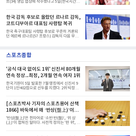
흐(34) 영입 협상에 착수했다고 5일(한국시간)
하게 돼 기쁘다는 인사를 건넸다. 동료와 감독,
발표했다. 리버풀을 떠나 자유계약선수(FA)가
코치진은 물론 세계 최고로 불리는 팬들과의 대
된 이집트 대표팀 공격수의 입단이 초읽기에 들
면도 기다려진다고 했다.정작 그는 아직 팀과 만
어갔다.구단은 살라흐가 현지시간 5일 낮 12시
한국 감독 후보로 올랐던 르나르 감독,
나지 못했다. 스페인행을 계획했으나 2022 항저
이스탄불에 입국해 같은 날 저녁 트라브존에 도
우 아시안게임 금메달에 따른 병역
코트디부아르 대표팀 사령탑 복귀
착한다는 일정을 함께 공개했다. 환영 행사 시간
과 세부 내용은 공식 채널로 알리겠다고 했다.에
한국 축구대표팀 사령탑 후보로 꾸준히 거론되
르투룰 도안 회장은 발표 직후 A스포르와 만나
던 에르베 르나르(57·프랑스) 감독의 다음 무대
아직 이적이 마무리된 단계는 아니라고 선을 그
가 정해졌다.코트디부아르축구협회는 4일(현지
으면서도, 메디컬 테스트를 위해 이스탄불에 들
시간) 르나르 감독을 대표팀 사령탑으로 선임했
어온 뒤 트라브존으로 이동해 계약서에 서명할
다고 발표했다. 2014~2015년에 이은 두 번째 부
예정이라고 로이터통신을 통해 밝혔다. 시점을
스포츠종합
임으로, 당시 그는 팀에 2015 아프리카 네이션
못 박지는 않았으나 현지시간
스컵 우승을 안겼다.전임 에메르스 파에 감독은
2023 네이션스컵 우승과 2026 북중미 월드컵
사상 첫 토너먼트 진출을 이끌었으나 32강에서
'공식 대국 없이도 1위' 신진서 80개월
노르웨이에 1-2로 진 뒤 계약 연장에 실패했다.
연속 정상...최정, 2개월 연속 여자 1위
르나르 감독의 직전 행보는 순탄치 않았다. 월드
컵 도중 튀니지의 소방수로 투입됐지만 분위기
한국기원이 5일 발표한 7월 랭킹에서 신진서 9
를 되돌리지 못했고, 튀니지는 3전 전패로 탈락
단이 1만402점으로 선두를 지켰다. 2위 박정환
했다.이력 자체는 두텁다. 잠비아
9단(9천971점)과의 격차는 400점 이상이며, 이
로써 80개월 연속 1위 기록을 이어갔다.특이한
점은 점수 변동이 없었다는 것이다. 지난달 인공
[스포츠박사 기자의 스포츠용어 산책
지능 카타고와의 대결로 화제를 모았으나 공식
1866] 바둑에서 왜 ‘반상(盤上)’이라
대국 출전 기회가 없어 이전 달과 같은 점수를 유
지한 채 여유 있게 정상을 지켰다.3, 4위는 신민
말할까
'반상(盤上)'은 한자어로 ‘소반 반(盤)’, ‘위 상
준·변상일 9단이 순위 변동 없이 자리를 보전했
(上)’이 합쳐진 말이다. 사전적 정의는 '판 위', '바
다. 지난 7월 농심신라면배 국내선발전을 통해
둑판 위'라는 의미이다. 원래 중국 한문에서는 반
국가대표로 발탁된 안성준 9단은 다섯 계단 뛰
상(盤上)이 단순히 '판 위에서'라는 일반적인 의
어 5위에 올랐다. 강동윤 9단은 한 계단 밀린 6