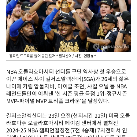
챔피언 트로피를 들어 올린 길저스알렉산더 / 사진=연합뉴스
NBA 오클라호마시티 선더를 구단 역사상 첫 우승으로
이끈 에이스 샤이 길저스알렉산더(SGA)가 26세의 젊은
나이에 카림 압둘자바, 마이클 조던, 샤킬 오닐 등 NBA
레전드들만이 이뤄낸 '한 시즌 평균 득점 1위-정규시즌
MVP-파이널 MVP 트리플 크라운'을 달성했다.
길저스알렉산더는 23일 오전(현지시간 22일) 미국 오클
라호마주 오클라호마시티 페이컴 센터에서 펼쳐진
2024-25 NBA 챔피언결정전(7전 4승제) 7차전에서 인