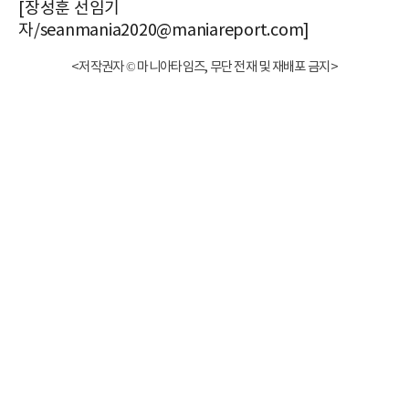
[장성훈 선임기
자/seanmania2020@maniareport.com]
<저작권자 © 마니아타임즈, 무단 전재 및 재배포 금지>