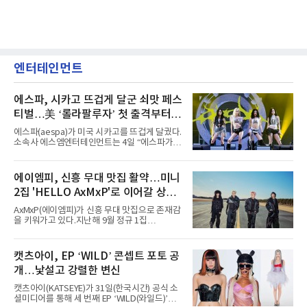
엔터테인먼트
에스파, 시카고 뜨겁게 달군 쇠맛 페스
티벌…美 ‘롤라팔루자’ 첫 출격부터
증명한 존재감
에스파(aespa)가 미국 시카고를 뜨겁게 달궜다.
소속사 에스엠엔터테인먼트는 4일 “에스파가
지난 2일(현지 시간) 미국 시카고 그랜트 파크에
서 열린 ‘롤라팔루자 시카고’(Lollapalooza
Chicago)의 알리안츠 스테이지에 올랐다”며
에이엠피, 신흥 무대 맛집 활약…미니
“총 14곡으로 구성된 세트리스트를 선사, 데뷔 7
2집 'HELLO AxMxP'로 이어갈 상승
년 차다운 노련한 무대 매너와 파워풀한 에너지
로 현장의 분위기를 압도했다”고 밝혔다.1991
세
AxMxP(에이엠피)가 신흥 무대 맛집으로 존재감
년 시작된 ‘롤라팔루자’는 8개 스테이지, 170여
을 키워가고 있다.지난해 9월 정규 1집
팀의 아티스트와 40만 명 이상의 관객이 운집하
'AxMxP'를 발매하며 가요계에 정식 출격한
는 북미 최대 규모의 페스티벌이다.올해 ‘롤라팔
AxMxP는 데뷔 전부터 버스킹과 각종 페스티벌,
루자 시카고’에는 에스파 외에도 제니, 아이들,
공연 무대에 오르며 실전 경험을 쌓아왔다.이들
캣츠아이, EP ‘WILD’ 콘셉트 포토 공
코르티스 등 K팝 스타들이 출연진 명단에 이름
은 소속사 패밀리 콘서트를 비롯해 '뷰티풀 민트
을 올렸다.이날 에스파는
개…낯설고 강렬한 변신
라이프 2025', '2025 부산국제록페스티벌' 등 대
형 무대에 잇달아 출연해 당찬 에너지와 풋풋한
캣츠아이(KATSEYE)가 31일(한국시간) 공식 소
매력으로 음악팬들의 눈도장을 찍었다.이후
셜미디어를 통해 세 번째 EP ‘WILD(와일드)’의
AxMxP는 '카운트다운 판타지 2025-2026',