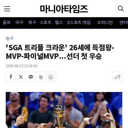
골프
야구
축구
스포츠
헬스
E스포츠·게임
오피니언
엔터
농구
'SGA 트리플 크라운' 26세에 득점왕-
MVP-파이널MVP...선더 첫 우승
2025-06-23 23:30:00