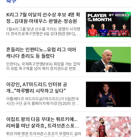
축구
는다. "지금 여기 어때? 거기는 어땠어?" 이때 쏟
다. 최근 경기에서는
아지는 유혹은 달콤하다. 그동안 쌓였던 불만과
섭섭함을 토로하며 동조를 구하고 싶은 마음이
굴뚝같아진다. 하지만 사회생활의 오랜 격언이
K리그 7월 이달의 선수상 후보 4명 확
자 진리는 명확하다. '전 회사 욕은 결국 누워서
정...김대원·마테우스·완델손·정승원
침 뱉기'다. 최근 하주석의 MHN 스포츠와의 인
터뷰는 이 평범한 진리를 가장 극적으로 보여주
7월 K리그를 빛낸 선수를 가리는 경쟁이 시작됐
며 깊은 여운을 남겼다. 오랫동안 한 팀의 주전으
다.한국프로축구연맹은 6일 김대원(강원FC), 마
로 헌신하다 새로운
테우스(FC안양), 완델손(포항 스틸러스), 정승원
(FC서울)을 후보로 2026시즌 7월 이달의 선수상
팬 투표에 들어간다고 밝혔다.기록에서는 정승
흔들리는 인판티노...유럽 리그 이어
원이 앞선다. 7월에만 5골을 몰아쳤고 18~20라
캐나다 총리도 등 돌렸다
운드 세 경기 연속 골에 19라운드 포항전 멀티
골까지 터뜨렸다. 라운드 최우수선수(MVP) 1회,
인판티노 국제축구연맹(FIFA) 회장을 겨눈 압박
베스트11 3회에도 이름을 올렸다.나머지 후보도
이 유럽 축구계를 넘어 북미 정치권으로 번졌
만만치 않다. 마테우스는 안양 전 경기에 나서 3
다.AP통신은 EPL과 라리가, 세리에A 등 유럽 주
골 2도움을 기록했고 19라운드 부천 원정에서 1
요 리그 협의체인 유러피언리그가 5일(현지시
골 1도움으로 역전승을 이끌었다. 김대원은 강
간) FIFA의 거버넌스 개혁을 요구하는 성명을 냈
이강인, AT마드리드 인터뷰 공
원 전 경기를 소화하며 2골 2도움을 남겼고 18라
다고 보도했다.성명의 표현은 강했다. 유러피언
운드 김천전 멀티 골로 MVP
개..."하루빨리 시작하고 싶다"
리그는 사태를 촉발한 지분 매각 계획을 위험한
구상으로 규정하며 FIFA의 거버넌스와 의사결
아틀레티코 마드리드(AT마드리드)가 5일(한국
정 구조에 심각한 의문이 제기된다고 지적했다.
시간) 구단 공식 홈페이지에 이강인(25)의 인터
월드컵 출전국을 64개국으로 늘리려는 구상에
뷰 영상을 공개했다. 2분33초 분량으로 새 팀 합
도 반대하며, 개혁이 이뤄지기 전까지 FIFA 대회
류를 앞둔 각오가 담겼다.구단이 파리 생제르맹
의 확대나 신설을 거부하겠다고 밝혔다.정치권
(PSG) 소속이던 그와의 계약을 알린 것은 지난
이집트 왕의 다음 무대는 튀르키예...
도 가세했다. 마크 카니 캐나다 총리는 이날 인판
달 25일이다. 계약은 2031년 6월 30일까지이며,
티노 회장의 독단적 결정을 치명적
리버풀 떠난 살라흐, 트라브존스포르
현지 매체는 이적료를 3천500만유로에 옵션
500만유로가 붙는 조건으로 전했다.영상에서 이
입단 초읽기
튀르키예 명문 트라브존스포르가 무함마드 살라
강인은 유창한 스페인어로 훌륭한 클럽에 합류