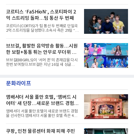
콘셉트 포토와 트랙리스트를 공개했다.‘Wild
'PEAKBOX 2025 vol.2 : 사랑·청춘·행복', '2025
heart(와일드 하트)’라는 제목이 붙은 콘셉트 포
Someday Christmas - 부산' 등 무대를 통해 안
토에는 멤버들의 본능적이고 야성적인 면모가
코르티스 ‘FaSHioN’, 스포티파이 2
정적인 실력을 입증했고, 올해 '2026 어썸뮤직
강렬하게 담겼다. 짙은 아이섀도와 푸른빛·금빛·
페스티벌', '뷰티풀 민트 라이프 2026', '2026
억 스트리밍 돌파…팀 통산 두 번째
붉은빛의 컬러 렌즈가 비현실적인 분위기를 자
아내고, 여러 원색이 불규칙하게 뒤섞인 멀티컬
코르티스(CORTIS)가 팀 통산 두 번째로 단일곡
러 헤어와 과감한 블루·블랙 립 메이크업이 낯설
2억 스트리밍을 달성했다.소속사 측은 29일 “코
고도 매혹적인 비주얼을 완성했다.스타일링 역
르티스의 데뷔 앨범 수록곡 ‘FaSHioN’이 글로
시 파격적이다. 스터드와 망사, 코르셋, 풍성한
벌 오디오·음원 스트리밍 플랫폼 스포티파이에
레이스 등 언뜻 어울리지 않을 듯한 소재와 실루
서 27일 자로 누적 재생 수 2억 회를 돌파했
브브걸, 활발한 음악방송 활동…시원
엣을 거침없이 결합했다. 멤버들은 각기 다른 개
다”고 밝혔다.곡이 발표된 지 약 10개월 만이다.
성을 살린 스타일링을 선
한 보컬+통통 튀는 안무로 무더위 사
팀의 첫 번째 2억 스트리밍 곡은 동일 음반에 수
록된 ‘GO!’다. 이 노래는 공개 약 9개월 만인 지
냥
브브걸(BBGIRLS)이 ‘서머 퀸’의 존재감을 다시
난달 26일 자에 2억 고지를 밟았다. 이는 최근 5
한번 보여줬다.브브걸은 지난 16일 새 싱글
년 내 데뷔한 보이그룹의 곡 중 최단기 2억 달성
'BODY WAVE'(바디 웨이브)를 발매하고 각종 음
이며 ‘FaSHioN’이 그 다음이다.코르티스는 평
악방송에 출연했다.브브걸은 컴백 이후 Mnet
소 관심이 많은 ‘패션’을 소재로 곡을 공동 창작
'엠카운트다운'을 시작으로 KBS2 '뮤직뱅크',
했다. “내 티, 5 bucks 바지는, 만원” 등 멤버들
문화라이프
MBC '쇼! 음악중심', SBS '인기가요' 등 주요 음
의 라이프 스타일
악방송 무대에 올라 화려한 퍼포먼스를 펼쳤다.
시원한 에너지와 안정적인 라이브, 통통 튀는 매
력을 앞세워 매 무대 색다른 볼거리를 선사했다.
앰배서더 서울 풀만 호텔, ‘앰버드 시
특히 화사한 파스텔 톤의 비치웨어부터 청량한
어터’ 새 단장…새로운 브랜드 경험 선
마린룩, 햇살 아래 반짝이는 물결을 연상시키는
사
스커트, 강렬한 붉은 계열의 스타일링까지 각기
앰배서더 서울 풀만 호텔이 새로운 브랜드 경험
다른 매력을 선보였다. 브브걸은 다채로운 여름
을 선사한다.앰배서더 서울 풀만 호텔 측은 4일
패션을 완벽하게 소화하며 보
“호텔 공식 마스코트 앰버드(Ambird)의 새로운
이야기를 담은 인형 극장 콘셉트의 공간 ‘앰버드
시어터(Ambird Theater)’를 새롭게 선보인
쿠팡, 인천 물류센터 화재 피해 주민
다”고 밝혔다.앰배서더 서울 풀만 호텔은 로비