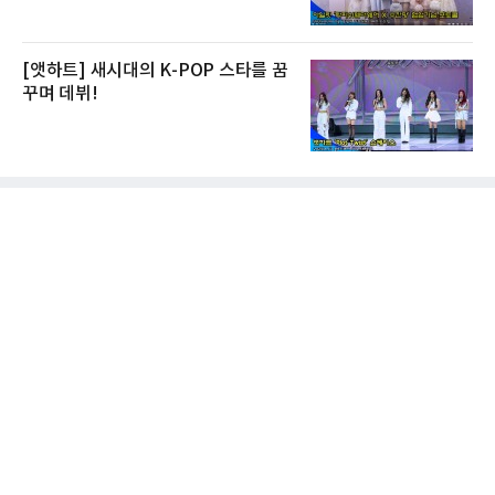
[앳하트] 새시대의 K-POP 스타를 꿈
꾸며 데뷔!