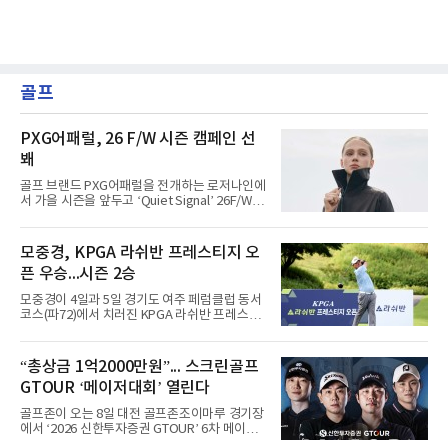
골프
PXG어패럴, 26 F/W 시즌 캠페인 선
봬
골프 브랜드 PXG어패럴을 전개하는 로저나인에
서 가을 시즌을 앞두고 ‘Quiet Signal’ 26F/W
시즌 캠페인을 선보인다고 5일 밝혔다.포문은
베이지·그레이 톤의 스트라이프 라인업이 연다.
스윙 자켓, 에센셜 스웨터, 우븐 베스트, 와이드
모중경, KPGA 라쉬반 프레스티지 오
팬츠 등 필드와 일상의 경계를 허무는 셋업 스타
픈 우승...시즌 2승
일링을 제안한다. 입체적인 레이어드를 위한 아
이템들로 구성됐다.8월에는 ‘다마스커스’ 캡슐
모중경이 4일과 5일 경기도 여주 페럼클럽 동서
을 선보인다. 매트 실버 포인트와 자카드, 엠보
코스(파72)에서 치러진 KPGA 라쉬반 프레스티
스, 톤온톤 프린트 기법의 다마스커스 올오버 패
지 오픈(총상금 1억원) 정상에 올랐다. 1, 2라운
턴을 적용했다.9월에는 ‘모스 그린’을 시즌 시그
드 합계 8언더파 136타를 적어내며 한국프로골
니처 컬러로 내세운다. 아우터 및 패딩 라인을 확
프 챔피언스투어 시즌 2승째를 신고했다.우승
“총상금 1억2000만원”... 스크린골프
대하는 한편, 리사이클 기반의 ‘리울’ 충전재를
상금은 2천400만원이다. 이번 우승으로 챔피언
적용해 경량성과
GTOUR ‘메이저대회’ 열린다
스투어 통산 7승 고지를 밟았다.5언더파 139타
를 친 장익제와 최호성이 공동 2위를 나눠 가졌
골프존이 오는 8일 대전 골프존조이마루 경기장
고, 4언더파 140타의 손준호가 4위에 자리했다.
에서 ‘2026 신한투자증권 GTOUR’ 6차 메이저
대회 결선을 개최한다고 5일 밝혔다.6차 메이저