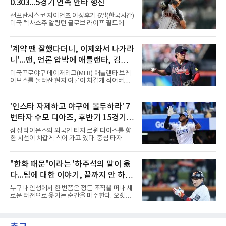
0.303...5경기 연속 안타 행진
함께 시상하는 이 상은 공식 기록위원이 승리 확
률 기여도와 수비 지수를 종합 평가해 해당 기간
샌프란시스코 자이언츠 이정후가 6일(한국시간)
최고점을 받은 수비 장면에 준다.수상 장면은 지
미국 텍사스주 알링턴 글로브 라이프 필드에서
난달 23일 서울 잠실구장에서 나왔다. NC가 7-5
열린 2026 MLB 텍사스 레인저스와 원정 경기에
로 앞선 8회말 1사 만루에서 김한별은 LG 트윈
2번 타자 우익수로 선발 출전해 5타수 1안타를
스 오지환의 강한 타구에 몸을 날려 막아낸 뒤 유
남겼다. 지난 2일 샌디에이고 파드리스전부터
'계약 땐 잘했다더니, 이제와서 나가라
격수 김주원에게 연결했다. 김주원이 1루수 블
시작된 연속 안타 행진은 5경기로 늘었고, 시즌
레인에게 던지며 4-6-3 병살타가 완
니'...팬, 언론 압박에 애틀랜타, 김하
타율은 0.305에서 0.303(399타수 121안타)으로
소폭 내려갔다.첫 타석은 유격수 땅볼이었다. 3
성 방출하나?
미국프로야구 메이저리그(MLB) 애틀랜타 브레
회초 1사에서는 상대 선발 코디 브래드퍼드의
이브스를 둘러싼 현지 여론이 차갑게 식어버렸
시속 142.2㎞ 포심 패스트볼을 제대로 걷어올렸
다. 거액의 계약을 맺을 당시에는 팀의 구세주로
으나 중견수 에번 카터의 슬라이딩 캐치에 걸려
환호하던 분위기는 온데간데없고, 이제는 성적
아쉬움을 남겼다.안타는 0-4로 끌려가던 5회초
부진과 부상을 이유로 팀에서 내보내야 한다는
'인스타 자제하고 야구에 몰두하라' 7
에 나왔다. 1사 1루에서 브래드퍼드의 129.7㎞
목소리가 거세지고 있다.김하성은 이번 시즌을
몸쪽 체인지업을 받아쳐 우전
번타자 수모 디아즈, 후반기 15경기
앞두고 대형 계약을 체결하며 기대를 모았으나,
연이은 부상 공백과 극심한 타격 부진이 겹치며
홈런 제로
삼성 라이온즈의 외국인 타자 르윈 디아즈를 향
구단과 팬들의 인내심을 한계에 다다르게 만들
한 시선이 차갑게 식어 가고 있다. 중심 타자로서
었다. 야구계의 냉혹한 비즈니스 논리에 따라,
팀 타선의 무게감을 더해줘야 할 그가 최근 극심
과거의 활약상보다는 당장의 생산성을 요구하는
한 부진에 빠지면서 팬들의 원성과 질책이 거세
목소리가 커진 상태다.구단 고위층과 코칭스태
지는 모양새다.특히 후반기 들어 나타나는 지독
"한화 때문"이라는 '하주석의 말이 옳
프 역시 팬들의 거센 항의와 언론의 날 선 비판에
한 홈런 부재는 팀의 고민을 깊게 만들고 있다.
서 자유로울 수 없는 상황이
다...팀에 대한 이야기, 끝까지 안 하는
디아즈는 후반기 15경기에 출전해 56타수를 소
화하는 동안 16개의 안타를 기록하며 0.286의
게 도리
누구나 인생에서 한 번쯤은 정든 조직을 떠나 새
타율 자체는 나쁘지 않은 수치를 유지하고 있다.
로운 터전으로 옮기는 순간을 마주한다. 오랫동
그러나 홈런 생산 능력은 완전히 실종됐다. 중심
안 애정을 쏟았던 직장이든, 혹은 아쉬움과 상처
타선에서 가장 중요한 홈런 한 방이 터지지 않으
를 안고 떠난 곳이든 마침표를 찍는 일은 늘 복잡
면서 득점 찬스를 살리지 못하는 경기가 늘어났
한 감정을 동반한다. 그곳을 떠난 뒤 주위에서 묻
고, 이는 팀 전체의 공격력 저하로 직결되고 있