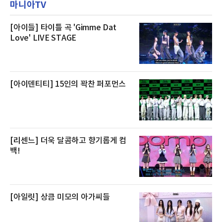
마니아TV
우 등이 포함됐다. 쿠팡은 올해 큰 크기의 전복
클럽 앰배서더 라운지
생산량이 늘어난 점을 반영해 주요 산지 상품을
로켓프레시 새벽배송으로 선보인다고 설명했다.
전복은 산지에서 채취한 뒤 전국으로 직송되는
[아이들] 타이틀 곡 'Gimme Dat
방식으로 운영된다. 신선도가 중요한 상품인 만
Love' LIVE STAGE
큼 이르면 다음 날 오전 배송이 가능하도록 물류
망을 활용하고 있다.쿠팡의 전복 매입량도 늘고
있다. 쿠팡에 따르면 전복 매입량은 2020년 30
톤 미만에서 2022년 140톤
[아이덴티티] 15인의 꽉찬 퍼포먼스
[리센느] 더욱 달콤하고 향기롭게 컴
백!
[아일릿] 상큼 미모의 아가씨들