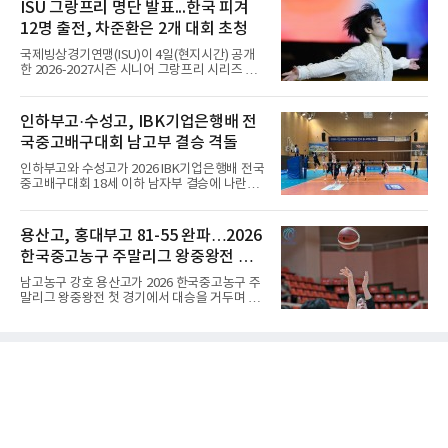
미로도 쓰였지만, 바둑 문화가 발달하면서 '바둑
ISU 그랑프리 명단 발표...한국 피겨
위, 이지현·김지석 9단은 각각 7, 8위를 유지했
판 위', 더 나아가 '바둑의 세계', '대국이 벌어지
다. 김명훈 9단이 세 계단
12명 출전, 차준환은 2개 대회 초청
는 공간'을 가리키는 전문 용어로 정착했다. 우리
나라에서도 같은 의미로 받아들여져 ‘반상의 승
국제빙상경기연맹(ISU)이 4일(현지시간) 공개
부’, ‘반상의 고수’, ‘반상에 앉다’, ‘반상의 철학’
한 2026-2027시즌 시니어 그랑프리 시리즈 명
등의 표현을 쓴다.반상(盤上)은 오늘날 바둑을
단에 한국 선수 12명이 포함됐다. 남자 싱글 차
상징하는 대표적인 용어지만, 그 역사를 거슬러
준환(서울시청), 서민규, 김현겸과 여자 싱글 김
올라가면 의외의 사실과 마주한다. 인터넷 조선
채연, 김유재, 이해인, 신지아, 김유성, 윤서진,
인하부고·수성고, IBK기업은행배 전
왕조실록에서 반상(盤上)은 확인되지만,
윤아선, 김서영, 유영이다.이 가운데 차준환과
국중고배구대회 남고부 결승 격돌
서민규, 김채연, 김유재, 이해인, 신지아 6명은 2
개 대회에 초청됐고 나머지는 한 차례만 나선다.
인하부고와 수성고가 2026 IBK기업은행배 전국
시리즈는 6개 대회로 치러지며 합산 성적 상위 6
중고배구대회 18세 이하 남자부 결승에 나란히
명이 그랑프리 파이널에 오른다.차준환은 3차
진출하며 우승을 놓고 맞대결을 펼치게 됐다.인
컵 오브 차이나(11월 6∼8일·중국 선전)와 6차
하부고는 5일 충북 제천실내체육관에서 열린 대
NHK 트로피(11월 27∼29일·일본 도쿄)에 배정
회 남자 18세 이하부 준결승에서 남성고를 세트
용산고, 홍대부고 81-55 완파…2026
됐다. 밀라노·코르티나담페초 동계 올림픽에서
스코어 3-1(25-17, 17-25, 25-21, 25-17)로 꺾
한국 남자 싱글 역대 최고
한국중고농구 주말리그 왕중왕전 첫
고 결승행 티켓을 따냈다. 인하부고는 높은 공격
성공률을 앞세워 경기 주도권을 잡으며 승리를
승 신고
남고농구 강호 용산고가 2026 한국중고농구 주
거뒀다.수성고도 준결승에서 속초고를 상대로
말리그 왕중왕전 첫 경기에서 대승을 거두며 순
안정된 조직력을 바탕으로 3-1(25-23, 25-16,
조로운 출발을 알렸다.용산고는 5일 전남 해남
22-25, 25-19) 승리를 거두며 결승에 합류했다.
우슬체육관에서 열린 대회 남고부 예선 B조 첫
치열한 승부 속에서도 공수 균형을 유지한 수성
경기에서 김민기의 22점 활약을 앞세워 홍대부
고는 인하부고와 우승을 다툴 기회를 잡았다.여
고를 81-55로 제압했다.경기 초반부터 내·외곽
자 18세 이하부에서는 중앙여고
에서 고른 득점력을 선보인 용산고는 1쿼터부터
주도권을 잡았다. 전반을 48-30으로 크게 앞선
용산고는 후반에도 공세를 늦추지 않으며 점수
차를 더욱 벌렸고, 결국 26점 차 완승으로 첫 승
을 신고했다.남고부 예선 C조 경기에서는 광주