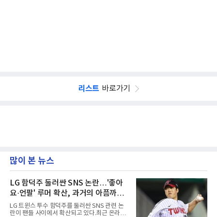
리스트
바로가기
많이 본 뉴스
LG 함덕주 둘러싼 SNS 논란…'좋아
요·언팔' 루머 확산, 과거의 아픔까지
소환됐다
LG 트윈스 투수 함덕주를 둘러싼 SNS 관련 논
란이 팬들 사이에서 확산되고 있다.최근 온라인