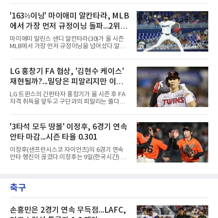
이어졌고, 다저스는 10회초 오타니 쇼헤이의 내
서 열린 필라델피아 필리스와의 원정 경기에 선
야 안타로 결승점을 뽑았다. 10회말에는 잭 드레
발 등판해 5⅓이닝 4탈삼진을 기록, 통산 3천
'163⅔이닝' 마이애미 알칸타라, MLB
이어가 1사 1, 3루에서 병살타를 유도했다.시즌
516개를 쌓아 월터 존슨(3천515개)을 1개 차로
70승 47패가 된 다저스는 지구
에서 가장 먼저 규정이닝 돌파...2위와
제쳤다.이 부문 1위는 놀런 라이언(5천714개)이
며 랜디 존슨(4천875개), 로저 클레먼스(4천672
14이닝 차
마이애미 말린스 샌디 알칸타라(30)가 올 시즌
개), 스티브 칼턴(4천136개)이 뒤를 잇는다.현역
MLB에서 가장 먼저 규정이닝을 넘어섰다.알칸
중에서는 올 시즌 후 은퇴하는 통산 8위 저스틴
타라는 9일(한국시간) 미국 마이애미 론디포파
벌랜더(디트로이트 타이거스·266승·3천554탈
크에서 열린 로스앤젤레스 에인절스전에 선발
삼진)에 이어 222승의 셔저가 다승과 탈삼진 모
등판해 7이닝 3피안타 무실점을 기록, 7-0 승리
LG 홍창기 FA 협상, '김현수 케이스'
두 2위다. 올해 토론토와 1년 300만 달러에 재계
를 이끌며 시즌 13승(6패)을 올렸다. 평균자책점
약한 그는 9위 게일로드 페리(3
재현될까?...밀당은 피말리지만 이적
은 3.52로 떨어졌고, 3회를 마쳤을 때 통산 1천
226이닝을 기록해 리키 놀라스코의 구단 최다
가능성은 낮아
LG 트윈스의 간판타자 홍창기가 올 시즌 후 FA
이닝(1천225⅔이닝)을 경신했다.시즌 소화 이닝
자격 취득을 앞두고 구단과의 피말리는 줄다리
은 163⅔이닝으로 규정이닝 162이닝을 통과했
기를 예고하고 있다. 과거 팀의 핵심 자원이었던
다. 이닝 2위 크리스토페르 산체스(필라델피아
김현수가 FA 시장에서 이적했던 충격적인 선례
필리스·149⅔이닝)보다 14이닝 많다.2017년 세
가 소환되면서 벌써부터 팬들의 이목이 집중되
'3타석 모두 땅볼' 이정후, 6경기 연속
인트루이스에서 데뷔해 이듬해 마이애미로 이적
는 양상이다.다만 이번 협상은 과거 김현수 케이
한 그는 2022년 리그 최다 228⅔이닝
안타 마감...시즌 타율 0.301
스와는 판이하게 다른 환경 속에서 전개될 것으
로 보인다. 선수 측과 구단 간의 시각 차이가 팽
이정후(샌프란시스코 자이언츠)의 6경기 연속
팽히 맞서며 내부 협상 과정은 극심한 진통을 겪
안타 행진이 끊겼다.이정후는 9일(한국시간) 미
을 가능성이 크지만, 시장 외부에서 불어오는 변
국 샌프란시스코 오라클 파크에서 열린 MLB 디
수는 제한적일 것이라는 분석이 지배적이다.홍
트로이트 타이거스와의 홈경기에 2번 타자 우익
창기는 지난 2025년 불의의 무릎 부상으로 전력
수로 출전해 3타수 무안타에 그쳤다. 시즌 타율
에서 이탈하는 아픔을 겪었고, 이어진 2026시즌
축구
은 0.301로 하락했다. 1회와 4회 유격수 땅볼, 7
초중반에도 실전 감각 회복
회 2루수 땅볼로 물러났고 9회초 대수비와 교체
됐다.샌프란시스코는 팀 전체가 2안타에 묶인
데다 7회 6실점이 겹쳐 0-8로 졌다.샌디에이고
손흥민은 2경기 연속 무득점...LAFC,
파드리스 송성문은 휴스턴 애스트로스와의 홈경