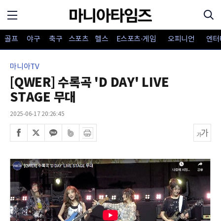
골프
야구
축구
스포츠
헬스
E스포츠·게임
오피니언
엔터
마니아TV
[QWER] 수록곡 'D DAY' LIVE
STAGE 무대
2025-06-17 20:26:45