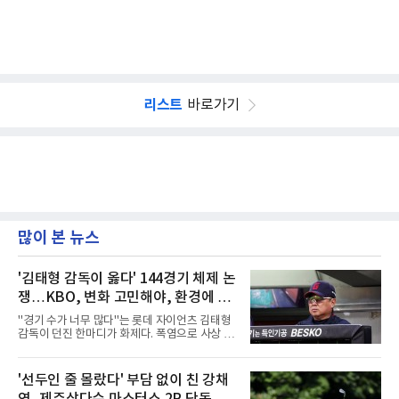
리스트
바로가기
많이 본 뉴스
'김태형 감독이 옳다' 144경기 체제 논
쟁…KBO, 변화 고민해야, 환경에 맞
는 경기 수가 바람직
"경기 수가 너무 많다"는 롯데 자이언츠 김태형
감독이 던진 한마디가 화제다. 폭염으로 사상 초
유의 이틀 연속 전 경기 취소가 결정된 날, 김 감
독은 단순히 더위를 이야기하지 않았다. 우천,
폭염, 부상 등 변수가 늘어나는 현실에서 현재
'선두인 줄 몰랐다' 부담 없이 친 강채
팀당 144경기 체제가 과연 지속 가능한지 질문
연, 제주삼다수 마스터스 2R 단독 선