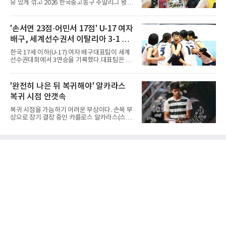
유 있게 꺾고 2026 한국중고농구 주말리그 왕중
2019년에 이어 통산 세 번째 우승을 거뒀다. 조
왕전 첫 승을 신고했다.지난해 대회 챔피언 광주
명우는 최근 두 대회 연속 10대 선수와 결승에서
수피아여고는 9일 전남 해남 동백체육관에서 열
만났다며 방심할 수 없다고 말했다. 공동 3위는
린 대회 여고부 예선리그 B조 첫 경기에서 온양
'손서연 23점·어민서 17점' U-17 여자
정승일(서울당구연맹), 이범열(시흥시체육회).
여고를 84-59로 완파했다.광주수피아여고는 김
여자 3쿠션 일반부에서는 허채원(서울당
배구, 세계선수권서 이탈리아 3-1 완
사랑이 24점, 김담희가 20점을 올리며 공격을
이끌었다. 두 선수는 팀 득점의 절반 이상을 합작
파...조별리그 3연승
한국 17세 이하(U-17) 여자 배구대표팀이 세계
하며 승리를 견인했다.이로써 광주수피아여고는
선수권대회에서 3연승을 기록했다.대표팀은 9
첫 경기부터 25점 차 승리를 거두며 대회 2연패
일(한국시간) 칠레 로스안데스에서 열린 2026
를 향한 순조로운 출발을 알렸다.남고부 16강전
FIVB U-17 여자 세계선수권대회 조별리그 D조
에서는 강호 용산고가 배재고를 85-52로 크게
3차전에서 이탈리아를 3-1(25-14 25-19 13-25
'완전히 나은 뒤 복귀해야' 알카라스
누르고 8강에 진출했다. 용산고는 이승민이 22
25-20)로 꺾었다. 푸에르토리코, 대만에 이은 3
점을 기록하며 공격을 주도했고
복귀 시점 안갯속
연승으로 승점 9를 쌓아 조 1위에 올랐다. 24개
팀이 6개 팀씩 4개 조로 나뉘어 조별리그를 치르
복귀 시점을 가늠하기 어려운 부상이다. 손목 부
며 각 조 상위 4개 팀이 16강에 진출한다.지난해
상으로 장기 결장 중인 카를로스 알카라스(스페
U-16 아시아선수권 우승으로 처음 이 대회에 나
인)가 올해 마지막 메이저 US오픈에 나설 수 있
선 대표팀은 3경기 연속 한 세트만 내줬다. 이날
을지 관심이 쏠린다.얀니크 신네르(이탈리아)와
도 1, 2세트를 잡은 뒤 3세트를 내줬으나 4세트
정상을 다투던 알카라스는 지난 4월 바르셀로나
종반 점수 차를 벌려 승점 3을 챙겼다.블로킹은
오픈 이후 넉 달째 남자프로테니스(ATP) 투어 경
7-16으로 밀렸지만 한국보다
기에 나서지 못하고 있다. 9일 영국 BBC 등에 따
르면 그는 손목 힘줄을 감싸는 활막에 염증이 생
기는 건초염을 앓고 있다.이 부상이 까다로운 이
유가 있다. 반복적으로 라켓을 쥐고 휘두르는 동
작 탓에 테니스 선수에게 흔한 부상이지만, 가벼
우면 몇 주 안에 낫는 반면 심하면 수술과 함께
최장 1년의 회복이 필요하다. 알카라스는 수술
은 받지 않았다. 라켓