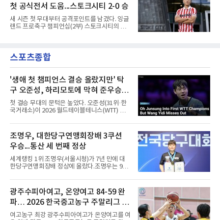
마허와 교체 투입된 그는 후반 31분 페널티지역
레이시아는 8일 필리핀을 1-0
첫 공식전서 도움...스토크시티 2-0 승
오른쪽에서 카이 클레피시의 패스를 받아 오른
발 슈팅으로 마무리했다.다름슈타트는 후반 41
새 시즌 첫 무대부터 공격포인트를 남겼다. 잉글
분 알렉산다르 부코티치의 동점골로 승점 1을
랜드 프로축구 챔피언십(2부) 스토크시티의 배
챙겼다. 홀슈타인 킬은 전반 8분 기예르모 발지,
준호가 시즌 첫 공식전에서 도움을 올렸다.배준
전반 42분 필 하레스의 골로 앞섰으나 2-2 무승
호는 9일(한국시간) 영국 스토크온트렌트의 베
부에 그쳤다.2000년생 이호재는 191㎝ 신장을
트365 스타디움에서 열린 올덤 애슬레틱(4부)과
활용한 제공권과 문전 슈팅이 강점인 정통 스트
스포츠종합
의 2026-2027시즌 잉글랜드 풋볼리그컵(EFL
라이커로, K리그1 포항 스틸러스에서
컵) 1라운드에서 팀의 2-0 승리에 쐐기를 박는
골을 도왔다.투입 직후 결정적인 장면을 만들었
다. 1-0으로 앞서던 후반 21분 그라운드를 밟은
'생애 첫 챔피언스 결승 올랐지만' 탁
그는 후반 37분 상대 수비 라인 사이를 찌르는
구 오준성, 하리모토에 막혀 준우승...
전진 패스를 건넸고, 이를 받은 로베르트 보제니
한국 최고 성적
크가 단독 드리블 끝에 오른발 슈팅으로 골망을
첫 결승 무대의 문턱은 높았다. 오준성(31위·한
흔들었다.시점도 좋았다. 프랑스 올랭피크 리옹
국거래소)이 2026 월드테이블테니스(WTT) 챔
이적설이 도는 배준호는 시즌 첫
피언스 요코하마에서 준우승했다.오준성은 9일
일본 요코하마에서 열린 대회 마지막 날 남자 단
식 결승에서 일본의 에이스 하리모토 도모카즈
조명우, 대한당구연맹회장배 3쿠션
(5위)에게 게임 점수 1-4(11-7 7-11 4-11 8-11
우승...통산 세 번째 정상
7-11)로 졌다.결승에 오르기까지의 여정은 인상
적이었다. 그는 8강에서 세계 11위 당치우(독일)
세계랭킹 1위 조명우(서울시청)가 7년 만에 대
를 4-3, 준결승에서 24위 시노즈카 히로토(일본)
한당구연맹회장배 정상에 올랐다.조명우는 9일
를 4-1로 꺾고 생애 처음으로 챔피언스 결승에
강원 양구군 양구종합스포츠타운에서 열린
올랐다. 챔피언스는 WTT 시리즈 중 그랜드 스매
'SOOP과 함께하는 2026 대한당구연맹회장배
시, 파이널스 다음으로 권위가 높은 대회로, 복
전국당구대회' 캐롬 3쿠션 남자부 결승에서 송
광주수피아여고, 온양여고 84-59 완
식 없이 남녀 단식만 치러진다.정상의 주인공은
윤도(홍성고부설방통고)를 50-36으로 꺾었다.
하리모토였다. 그는 홈 팬 응
파… 2026 한국중고농구 주말리그 왕
유소년 시절 '조명우 키즈'로 성장한 후배와의 대
결이었다.2017년 이 대회에서 만 19세 5개월로
중왕전 2연패 순항
여고농구 최강 광주수피아여고가 온양여고를 여
국내 성인 3쿠션 최연소 우승을 기록한 그는