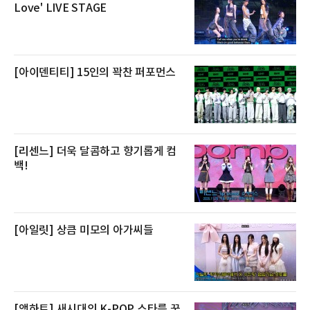
키지는 객실 1박(룸 온리)으로 심플한 호캉스를
Love' LIVE STAGE
즐길 수 있으며, 이그제큐티브 패키지는 객실 1
박과 함께 클럽 앰배서더 라운지 2인 이용, 웰니
스 센터 사우나 2인 이용 혜택이 포함된다.특히
클럽 앰배서더 라운지
[아이덴티티] 15인의 꽉찬 퍼포먼스
[리센느] 더욱 달콤하고 향기롭게 컴
백!
[아일릿] 상큼 미모의 아가씨들
[앳하트] 새시대의 K-POP 스타를 꿈