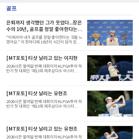
골프
은퇴까지 생각했던 그가 웃었다...장은
수의 10년, 골프를 정말 좋아한다는
걸 느꼈다
"이제서야 내가 골프를 정말 좋아한다는 것을 느
꼈어요." 이 한마디에 10년의 시간이 담겨 있었
다. 2017년 한국여자프로골프(KLPGA) 투어 신
인왕 장은수가 9일 끝난 제주삼다수 마스터스에
서 정상에 올랐다.출발은 화려했다. 상비군과 국
[MT포토] 티샷 날리고 있는 이지현
가대표를 거쳐 투어에 입성한 장은수는 데뷔 첫
해 우승은 없었지만 생애 한 번뿐인 신인상을 받
2026시즌 열여덟 번째 대회이자 KLPGA투어 하
았다.그러나 이후가 길고 험했다. 한동안 우승을
반기 첫 대회인 ‘제13회 제주삼다수 마스터
하지 못한 그는 2020시즌이 끝난 뒤 정규투어 출
스’(총상금 10억 원, 우승상금 1억 8천만 원)가
전권을 잃었다. 장은수는 신인상을 탄 뒤 욕심을
제주도 서귀포시에 위치한 테디밸리 골프앤리조
많이 냈다며, 드림투어로 내려가니 정말 허탈했
트(파72/6,767야드)에서 열리고 있다.9일 현재
다고 돌아봤다. 2022년 복귀했지만 이듬해 또 출
최종라운드 경기가 펼쳐지고 있다.이지현이 1번
[MT포토] 티샷 날리는 유현조
전권을 잃는 등 두 투어를 오가는 일이 반복됐다.
홀에서 경기하고 있다.
바닥도 있었다. 정규
2026시즌 열여덟 번째 대회이자 KLPGA투어 하
반기 첫 대회인 ‘제13회 제주삼다수 마스터
스’(총상금 10억 원, 우승상금 1억 8천만 원)가
제주도 서귀포시에 위치한 테디밸리 골프앤리조
트(파72/6,767야드)에서 열리고 있다.9일 현재
최종라운드 경기가 펼쳐지고 있다.유현조가 1번
[MT포토] 티샷 날리고 있는 유현조
홀에서 경기하고 있다.
2026시즌 열여덟 번째 대회이자 KLPGA투어 하