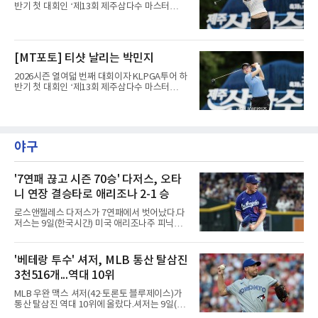
반기 첫 대회인 ‘제13회 제주삼다수 마스터
스’(총상금 10억 원, 우승상금 1억 8천만 원)가
제주도 서귀포시에 위치한 테디밸리 골프앤리조
트(파72/6,767야드)에서 열리고 있다.9일 현재
최종라운드 경기가 펼쳐지고 있다.유현조가 1번
[MT포토] 티샷 날리는 박민지
홀에서 경기하고 있다.
2026시즌 열여덟 번째 대회이자 KLPGA투어 하
반기 첫 대회인 ‘제13회 제주삼다수 마스터
스’(총상금 10억 원, 우승상금 1억 8천만 원)가
제주도 서귀포시에 위치한 테디밸리 골프앤리조
트(파72/6,767야드)에서 열리고 있다.9일 현재
최종라운드 경기가 펼쳐지고 있다.박민지가 1번
홀에서 경기하고 있다.
야구
'7연패 끊고 시즌 70승' 다저스, 오타
니 연장 결승타로 애리조나 2-1 승
로스앤젤레스 다저스가 7연패에서 벗어났다.다
저스는 9일(한국시간) 미국 애리조나주 피닉스
체이스필드에서 열린 2026 MLB 애리조나 다이
아몬드백스전에서 2-1로 이겼다. 8회 카일 터커
의 솔로 홈런으로 앞섰으나 9회말 마무리 에드
'베테랑 투수' 셔저, MLB 통산 탈삼진
윈 디아스가 헤랄도 페르도모와 코빈 캐럴에게
3천516개...역대 10위
연속 3루타를 맞고 동점을 허용했다.수술과 재
활을 마치고 지난달 30일 복귀한 디아스는 전날
MLB 우완 맥스 셔저(42·토론토 블루제이스)가
끝내기 역전 홈런에 이어 이틀 연속 무너졌다. 다
통산 탈삼진 역대 10위에 올랐다.셔저는 9일(한
만 무사 3루를 실점 없이 넘겨 경기는 연장으로
국시간) 미국 필라델피아 시티즌스뱅크파크에