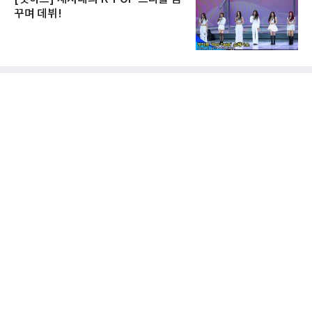
꾸며 데뷔!