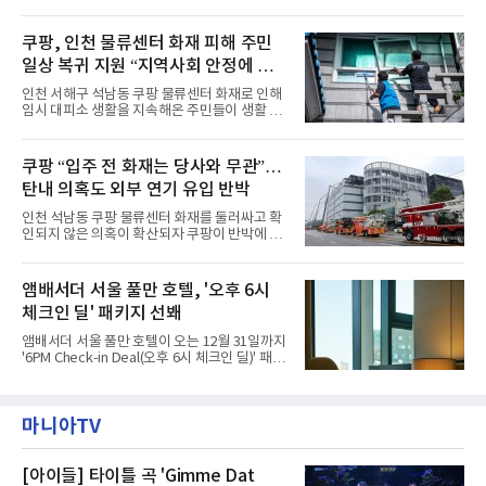
“호텔 공식 마스코트 앰버드(Ambird)의 새로운
인 2인 이상 사전 예약 고객에게 소인 1인 무료
이야기를 담은 인형 극장 콘셉트의 공간 ‘앰버드
혜택을 제공한다.수요일 런치에는 사전 예약한
시어터(Ambird Theater)’를 새롭게 선보인
쿠팡, 인천 물류센터 화재 피해 주민
유료 회원 고객을 대상으로 5% 추가 할인 또는
다”고 밝혔다.앰배서더 서울 풀만 호텔은 로비
바우처 1매 추가
일상 복귀 지원 “지역사회 안정에 총
한편에 마련된 앰버드 존을 통해 앰버드의 세계
관을 소개해왔다. 앰버드 존은 앰버드가 우주여
력”
인천 서해구 석남동 쿠팡 물류센터 화재로 인해
행 중 수집한 다양한 굿즈를 전시한 '앰버드 플래
임시 대피소 생활을 지속해온 주민들이 생활 터
닛(Ambird Planet)과 계절별 플라워 연출로 사
전으로 돌아갈 수 있는 계기가 마련됐다. 쿠팡풀
랑받아온 ‘앰버드 가든(Ambird Garden)’으로
필먼트서비스(CFS)가 지난 28일부터 화재 피해
구성되어 있다.새 단장한 앰버드 시어터는 오페
주민을 대상으로 전문 출장 청소서비스 지원에
쿠팡 “입주 전 화재는 당사와 무관”…
라 극장을 모티브로 한 데코레이션으로 구성됐
나섬으로써 본격적인 지역사회 복구 작업이 시
다. 무대 공간 및 티켓 박스
탄내 의혹도 외부 연기 유입 반박
작된 것이다.대피소 주민 중심 청소 접수, 첫날
부터 2가구 지원 완료CFS는 신현초등학교, 신
인천 석남동 쿠팡 물류센터 화재를 둘러싸고 확
현북초등학교, 신현여자중학교 등 인천 서해구
인되지 않은 의혹이 확산되자 쿠팡이 반박에 나
관내 임시 대피소 3곳에서 체류해온 화재 피해
섰다. 화재 전 센터 내부에서 탄내가 났다는 주장
주민들을 대상으로 출장 청소업체 요청 접수를
에 대해서는 외부 화재 연기 유입이라고 설명했
시작했다. 현장에서 극심한 피해를 입은 지역 주
고, 2023년 같은 물류센터에서 발생한 화재에
앰배서더 서울 풀만 호텔, '오후 6시
민들의 호응 속에 CFS는 즉시 행동에 나섰다. 지
대해서도 쿠팡 입주 전 공사 과정에서 벌어진 일
난 28일 오후 전문 청소업체와
체크인 딜' 패키지 선봬
이라며 선을 그었다.쿠팡은 21일 인천 물류센터
내부에서 불이 타는 냄새가 났다는 의혹과 관련
앰배서더 서울 풀만 호텔이 오는 12월 31일까지
해 “사실무근”이라는 입장을 밝혔다.회사 측은
'6PM Check-in Deal(오후 6시 체크인 딜)' 패키
“인근에서 지난 15일 다른 회사에서 발생한 대
지를 선보인다.이번 패키지는 오후 6시 체크인
형 화재 연기가 인입돼 즉시 방재팀이 조사한 결
으로 여유로운 저녁 시간부터 호텔 스테이를 시
과 일산화탄소가 미검출됐고, 내부 문제가 아닌
작할 수 있도록 준비됐다.앰배서더 서울 풀만 호
것으로 확인됐다”고 설명했다.이어 “정확한 화
마니아TV
텔 측은 “퇴근 후 또는 주말 도심 속에서 짧지만
재 원인은 추후 조사될
온전한 휴식을 원하는 고객들에게 특별한 경험
을 제공한다”고 밝혔다.패키지는 디럭스와 이그
제큐티브 두 가지 타입으로 구성된다. 디럭스 패
[아이들] 타이틀 곡 'Gimme Dat