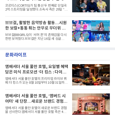
아내고, 여러 원색이 불규칙하게 뒤섞인 멀티컬
코르티스(CORTIS)가 팀 통산 두 번째로 단일곡
러 헤어와 과감한 블루·블랙 립 메이크업이 낯설
2억 스트리밍을 달성했다.소속사 측은 29일 “코
고도 매혹적인 비주얼을 완성했다.스타일링 역
르티스의 데뷔 앨범 수록곡 ‘FaSHioN’이 글로
시 파격적이다. 스터드와 망사, 코르셋, 풍성한
벌 오디오·음원 스트리밍 플랫폼 스포티파이에
레이스 등 언뜻 어울리지 않을 듯한 소재와 실루
서 27일 자로 누적 재생 수 2억 회를 돌파했
브브걸, 활발한 음악방송 활동…시원
엣을 거침없이 결합했다. 멤버들은 각기 다른 개
다”고 밝혔다.곡이 발표된 지 약 10개월 만이다.
성을 살린 스타일링을 선
한 보컬+통통 튀는 안무로 무더위 사
팀의 첫 번째 2억 스트리밍 곡은 동일 음반에 수
록된 ‘GO!’다. 이 노래는 공개 약 9개월 만인 지
냥
브브걸(BBGIRLS)이 ‘서머 퀸’의 존재감을 다시
난달 26일 자에 2억 고지를 밟았다. 이는 최근 5
한번 보여줬다.브브걸은 지난 16일 새 싱글
년 내 데뷔한 보이그룹의 곡 중 최단기 2억 달성
'BODY WAVE'(바디 웨이브)를 발매하고 각종 음
이며 ‘FaSHioN’이 그 다음이다.코르티스는 평
악방송에 출연했다.브브걸은 컴백 이후 Mnet
소 관심이 많은 ‘패션’을 소재로 곡을 공동 창작
'엠카운트다운'을 시작으로 KBS2 '뮤직뱅크',
했다. “내 티, 5 bucks 바지는, 만원” 등 멤버들
문화라이프
MBC '쇼! 음악중심', SBS '인기가요' 등 주요 음
의 라이프 스타일
악방송 무대에 올라 화려한 퍼포먼스를 펼쳤다.
시원한 에너지와 안정적인 라이브, 통통 튀는 매
력을 앞세워 매 무대 색다른 볼거리를 선사했다.
앰배서더 서울 풀만 호텔, 요일별 혜택
특히 화사한 파스텔 톤의 비치웨어부터 청량한
담은 미식 프로모션 ‘더 킹스 : 다이닝
마린룩, 햇살 아래 반짝이는 물결을 연상시키는
프리빌리지즈’ 선봬
스커트, 강렬한 붉은 계열의 스타일링까지 각기
앰배서더 서울 풀만 호텔의 프리미엄 라이브 뷔
다른 매력을 선보였다. 브브걸은 다채로운 여름
페 더 킹스가 오는 8월 10일부터 10월 31일까지
패션을 완벽하게 소화하며 보
특별 프로모션 ‘더 킹스 : 다이닝 프리빌리지
즈’를 선보인다.앰배서더 서울 풀만 호텔 측은
“요일마다 다른 즐거움과 한층 깊어진 미식의 여
앰배서더 서울 풀만 호텔, ‘앰버드 시
유를 경험할 수 있도록 기획했다”고 밝혔다.먼저
어터’ 새 단장…새로운 브랜드 경험 선
월요일과 화요일에는 한 주의 문을 여는 여유로
운 식사를 테마로 다양한 혜택이 마련된다. 런치
사
앰배서더 서울 풀만 호텔이 새로운 브랜드 경험
이용 시 성인 5인 이상 사전 예약 고객에게 성인
을 선사한다.앰배서더 서울 풀만 호텔 측은 4일
1인 무료 혜택을 제공하며, 디너 이용 시에는 성