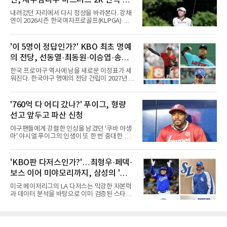
을 던졌다.물론 144경기가 세계적으로 특별히
많은 숫자는 아니다. 메이저리그는 팀당 162경
두
내려갔던 자리에서 다시 정상을 바라본다. 강채
기, 일본프로야구도 143~144경기를 치른다. 숫
연이 2026시즌 한국여자프로골프(KLPGA) 투어
자만 놓고 보면 KBO가 유난히 혹사 구조라고 말
하반기 첫 대회 제주삼다수 마스터스(총상금 10
하기 어렵다.하지만 중요한 것은 숫자가 아니라
억 원, 우승상금 1억8000만 원) 2라운드에서 단
환경이다. 한국의 여름은 달라지고 있다. 과거와
독 선두로 도약했다.강채연은 7일 제주도 서귀
'이 5명이 정답인가?' KBO 최초 명예
비교하기 어려울 정도로 폭염이 길어지고 강해
포의 테디밸리 골프앤리조트(파72)에서 열린 2
지고 있다. 여기에 장마, 이
의 전당, 선동열·최동원·이승엽·송진
라운드에서 버디 5개와 보기 1개를 묶어 4언더
파 68타를 쳤다. 중간합계 9언더파 135타로 전
우·김응용을 둘러싼 논쟁
한국 프로야구 역사에 남을 새로운 이정표가 세
날 공동 4위에서 선두로 올라섰다. 공동 2위 그
워진다. 한국야구 명예의 전당 건립이 2027년으
룹(8언더파 136타)과는 한 타 차다.이 대회는 그
로 다가오면서 이제 야구계의 관심은 하나의 질
에게 특별하다. 2023년 정규투어에 데뷔한 강채
문으로 향하고 있다. "누가 한국 야구 최초의 명
연은 2024년 8월 이 대회에서 공동 2위로 주목
예의 전당 헌액자가 될 것인가?"현재 가장 많이
'760억 다 어디 갔나?' 푸이그, 형량
받았으나, 지난해 상금순위 75위에 그쳐 시드순
거론되는 후보군은 선동열, 최동원, 이승엽, 송
위전으로 밀렸고 본선에서도 78위에
선고 앞두고 파산 신청
진우, 그리고 김응용 감독이다. 한국 야구의 시
대별 상징성과 업적을 고려하면 충분히 설득력
야구팬들에게 강렬한 인상을 남겼던 '쿠바 야생
있는 이름들이다.선동열은 한국 야구가 배출한
마' 야시엘 푸이그의 인생이 또 한 번 중대한 갈
최고의 투수로 평가받는다. 해태 시절 통산 146
림길에 섰다. 메이저리그와 한국 프로야구에서
승과 평균자책점 1.20이라는 압도적인 기록을
거액을 벌었던 푸이그가 연방 사건 선고를 앞두
남겼고, 1980년대 후반 리그를 지배했다. 일본
고 파산보호를 신청했다.푸이그는 최근 미국 플
'KBO판 다저스인가?'…최형우·페덱·
프로야구에서도 성공하며 한국 선수의 해외 진
로리다 파산 법원에 챕터11 파산보호 신청을 냈
출 가능성을 보여준 상징적인 존
보스 이어 미야모리까지, 삼성의 '스펙
다. 챕터11은 기업이나 개인이 채권자들과 협의
를 통해 재정 구조를 재편할 수 있도록 돕는 제도
만렙' 승부수
미국 메이저리그의 LA 다저스는 막강한 자본력
다.미 매체들에 따르면 푸이그의 자산 규모는
과 데이터 분석을 바탕으로 이미 검증된 스타들
1000만~5000만 달러(약 146억~730억 원), 부
을 영입하는 대표적인 팀이다. 오타니 쇼헤이를
채는 100만~1000만 달러(약 14억~146억 원) 수
비롯해 메이저리그 정상급 선수들을 품으며 매
준으로 신고됐다. 다만 법원은 채권자 목록과 자
시즌 우승 후보로 평가받는 다저스의 행보는 늘
산 내역 등 일부 필수 자료가 빠졌다며 서류 미비
야구계의 관심을 끌었다. 가능성에 투자하기보