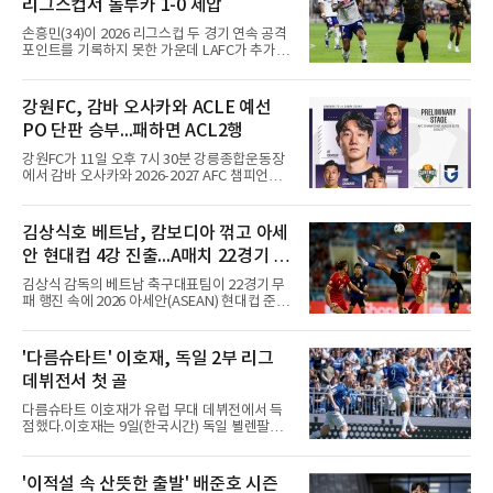
리그스컵서 톨루카 1-0 제압
기에 결장했다. 샌디에이고는 3-2로 이겼다.
손흥민(34)이 2026 리그스컵 두 경기 연속 공격
포인트를 기록하지 못한 가운데 LAFC가 추가시
간 결승골로 승리했다.손흥민은 9일 낮(한국시
간) 미국 로스앤젤레스 BMO 스타디움에서 열린
멕시코 리가 MX 톨루카와의 조별리그 2차전에
강원FC, 감바 오사카와 ACLE 예선
최전방 공격수로 선발 출전했으나 슈팅 없이 후
PO 단판 승부...패하면 ACL2행
반 23분 주드 테리와 교체됐다. 북중미 월드컵
이후 MLS 4경기 연속 골을 넣었던 그는 지난 6
강원FC가 11일 오후 7시 30분 강릉종합운동장
일 치바스 과달라하라전에 이어 침묵했다.전반
에서 감바 오사카와 2026-2027 AFC 챔피언스
1분 다비드 마르티네스가 얻은 페널티킥은 비디
리그 엘리트(ACLE) 예선 플레이오프를 치른다.
오 판독으로 취소됐고, 전반 34분 드니 부앙가의
승자는 ACLE 본선에 오르고 패자는 2부 격 대회
슈팅은 골키퍼에게 막혔다. 승부는 후반 46분 제
인 AFC 챔피언스리그2(ACL2)로 향한다. 강원은
김상식호 베트남, 캄보디아 꺾고 아세
이컵 샤펠버그의 크로스가 걷혀 나오자 에디 세
2024시즌 K리그1 준우승 자격으로 나선 지난 시
구라가 페널티아크 왼쪽에서 오
안 현대컵 4강 진출...A매치 22경기 무
즌 ACLE에서 창단 첫 아시아 무대를 경험하며
16강에 진출했고, 2025시즌 리그 5위로 이번 출
패 질주
김상식 감독의 베트남 축구대표팀이 22경기 무
전권을 얻었다.감바 오사카는 2025-2026시즌
패 행진 속에 2026 아세안(ASEAN) 현대컵 준결
ACL2 결승에서 크리스티아누 호날두의 소속팀
승에 올랐다.베트남은 7일(한국시간) 하노이 미
알나스르를 2-0으로 꺾은 우승팀이다. 지난 7일
딘 국립경기장에서 열린 캄보디아와의 조별리그
J리그 개막전에서 우라와 레즈를 4-3으로 이겨
A조 4차전에서 응우옌 딘 박의 2골과 상대 자책
'다름슈타트' 이호재, 독일 2부 리그
기세도 좋다.최근 리그 2연패로 상승세가 끊긴
골을 묶어 3-1로 이겼다. 3승 1무 승점 10으로
강원은 이번 승리로 반등을 노린다. 김대
데뷔전서 첫 골
싱가포르(승점 8)를 제치고 조 1위를 차지했고,
A매치 연속 무패는 22경기(19승 3무)로 늘렸다.
다름슈타트 이호재가 유럽 무대 데뷔전에서 득
종전 자국 기록은 18경기였다.2년마다 열리는
점했다.이호재는 9일(한국시간) 독일 뵐렌팔토
현대컵은 '동남아의 월드컵'으로 불리며, 스즈키
어 경기장에서 열린 홀슈타인 킬과의 2026-
컵·미쓰비시컵을 거쳐 30주년을 맞아 타이틀 스
2027시즌 2.분데스리가(2부) 개막전에서 0-2로
폰서가 바뀌었다. 2024년 우승팀 베트남은 2연
뒤진 후반 추격골을 넣었다. 후반 15분 핀 라켄
'이적설 속 산뜻한 출발' 배준호 시즌
패와 통산 4번째 우승을 노린다.준결승 상대 말