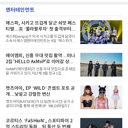
엔터테인먼트
에스파, 시카고 뜨겁게 달군 쇠맛 페스
티벌…美 ‘롤라팔루자’ 첫 출격부터
증명한 존재감
에스파(aespa)가 미국 시카고를 뜨겁게 달궜다.
소속사 에스엠엔터테인먼트는 4일 “에스파가
지난 2일(현지 시간) 미국 시카고 그랜트 파크에
서 열린 ‘롤라팔루자 시카고’(Lollapalooza
Chicago)의 알리안츠 스테이지에 올랐다”며
에이엠피, 신흥 무대 맛집 활약…미니
“총 14곡으로 구성된 세트리스트를 선사, 데뷔 7
2집 'HELLO AxMxP'로 이어갈 상승
년 차다운 노련한 무대 매너와 파워풀한 에너지
로 현장의 분위기를 압도했다”고 밝혔다.1991
세
AxMxP(에이엠피)가 신흥 무대 맛집으로 존재감
년 시작된 ‘롤라팔루자’는 8개 스테이지, 170여
을 키워가고 있다.지난해 9월 정규 1집
팀의 아티스트와 40만 명 이상의 관객이 운집하
'AxMxP'를 발매하며 가요계에 정식 출격한
는 북미 최대 규모의 페스티벌이다.올해 ‘롤라팔
AxMxP는 데뷔 전부터 버스킹과 각종 페스티벌,
루자 시카고’에는 에스파 외에도 제니, 아이들,
공연 무대에 오르며 실전 경험을 쌓아왔다.이들
캣츠아이, EP ‘WILD’ 콘셉트 포토 공
코르티스 등 K팝 스타들이 출연진 명단에 이름
은 소속사 패밀리 콘서트를 비롯해 '뷰티풀 민트
을 올렸다.이날 에스파는
개…낯설고 강렬한 변신
라이프 2025', '2025 부산국제록페스티벌' 등 대
형 무대에 잇달아 출연해 당찬 에너지와 풋풋한
캣츠아이(KATSEYE)가 31일(한국시간) 공식 소
매력으로 음악팬들의 눈도장을 찍었다.이후
셜미디어를 통해 세 번째 EP ‘WILD(와일드)’의
AxMxP는 '카운트다운 판타지 2025-2026',
콘셉트 포토와 트랙리스트를 공개했다.‘Wild
'PEAKBOX 2025 vol.2 : 사랑·청춘·행복', '2025
heart(와일드 하트)’라는 제목이 붙은 콘셉트 포
Someday Christmas - 부산' 등 무대를 통해 안
토에는 멤버들의 본능적이고 야성적인 면모가
코르티스 ‘FaSHioN’, 스포티파이 2
정적인 실력을 입증했고, 올해 '2026 어썸뮤직
강렬하게 담겼다. 짙은 아이섀도와 푸른빛·금빛·
페스티벌', '뷰티풀 민트 라이프 2026', '2026
억 스트리밍 돌파…팀 통산 두 번째
붉은빛의 컬러 렌즈가 비현실적인 분위기를 자