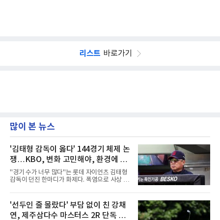
리스트
바로가기
많이 본 뉴스
'김태형 감독이 옳다' 144경기 체제 논
쟁…KBO, 변화 고민해야, 환경에 맞
는 경기 수가 바람직
"경기 수가 너무 많다"는 롯데 자이언츠 김태형
감독이 던진 한마디가 화제다. 폭염으로 사상 초
유의 이틀 연속 전 경기 취소가 결정된 날, 김 감
독은 단순히 더위를 이야기하지 않았다. 우천,
폭염, 부상 등 변수가 늘어나는 현실에서 현재
'선두인 줄 몰랐다' 부담 없이 친 강채
팀당 144경기 체제가 과연 지속 가능한지 질문
연, 제주삼다수 마스터스 2R 단독 선
을 던졌다.물론 144경기가 세계적으로 특별히