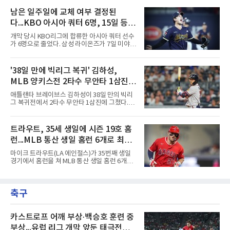
오라클파크에서 열린 2026 MLB 디트로이트 타
번째 투수 이현준은 1이닝 동안 홈런 3개 포함
이거스전에 2번 타자 우익수로 선발 출전해 3타
남은 일주일에 교체 여부 결정된
20안타 21실점했다.덕수고는 지난 4월 신세계
수 1안타 1볼넷 2타점 1득점을 기록했다. 시즌
이마트배와 지난달 대통령배를
다...KBO 아시아 쿼터 6명, 15일 등록
타율은 0.303(402타수 122안타). 1회말 1사에서
상대 선발 카이더 몬테로에게 볼넷을 골라 나간
시한이 분수령
개막 당시 KBO리그에 합류한 아시아 쿼터 선수
뒤 라파엘 데버스의 중월 홈런 때 득점했고, 2-2
가 6명으로 줄었다. 삼성 라이온즈가 7일 미야지
이던 2회말 2사 만루에서는 몬테로의 3구째 낮
유라를 웨이버 공시하고 미야모리 사토시를 영
은 직구를 공략해 2타점 중전 적시타를 뽑았다.
입한 결과다.한화 왕옌청과 키움 가나쿠보 유토
샌디에이고 파드리스 송성문은 펫코 파크에서
는 입지가 확고하다. 왕옌청은 21경기 10승 4패,
'38일 만에 빅리그 복귀' 김하성,
열린 휴스턴 애스트로스전에 9번 타자 2루수로
평균자책점 3.34로 다승 공동 선두이자 3경기 연
나서 2타수 1안타를 기록, 타율
MLB 양키스전 2타수 무안타 1삼진...
속 퀄리티스타트를 기록 중이다. 가나쿠보는 5
승 4패 13세이브 10홀드, 평균자책점 2.95로 외
시즌 타율 0.067
애틀랜타 브레이브스 김하성이 38일 만의 빅리
국인 최초 10홀드·10세이브를 동시에 달성했
그 복귀전에서 2타수 무안타 1삼진에 그쳤다.김
다.kt 스기모토 고키는 전반기 42경기 평균자책
하성은 8일(한국시간) 미국 뉴욕 양키스타디움
점 5.44에서 슬라이더 비중을 늘린 뒤 후반기 9
에서 열린 2026 MLB 뉴욕 양키스와의 원정 경
경기 8홀드, 평균자책점 1.86으로 반등해 시즌
기에 9번 타자 유격수로 선발 출전했다. 시즌 타
트라우트, 35세 생일에 시즌 19호 홈
17홀드 공동 선두에 올랐다. SSG 타케다 쇼타도
율은 0.068에서 0.067(75타수 5안타)로 떨어졌
전반기 1승 7패, 평균자책점
런...MLB 통산 생일 홈런 6개로 최다
다.2회초 2사 1루에서는 양키스 좌완 선발 맥스
프리드의 6구째 몸쪽 싱킹 패스트볼을 쳐 유격
타이
마이크 트라우트(LA 에인절스)가 35번째 생일
수 뜬공으로 아웃됐고, 5회초에는 루킹 삼진을
경기에서 홈런을 쳐 MLB 통산 생일 홈런 6개로
당했다. 1-0으로 앞선 8회초 1사에서 대타 도미
최다 타이에 올랐다.트라우트는 8일(한국시간)
닉 스미스와 교체됐다.시즌 후 FA가 되는 김하성
미국 플로리다주 마이애미 론디포파크에서 열린
은 올해 1월 빙판길 낙상으로 오른손 중지 힘줄
2026 MLB 마이애미 말린스와의 원정 경기에 2
이 파열돼 5월 중순 복귀했고, 동계 훈련 부족 여
축구
번 타자 중견수로 선발 출전해 3타수 1안타(1홈
파로 부진이 이어졌다. 지난달
런) 1타점 2득점 1볼넷으로 팀의 4-3 승리를 견
인했다.1회초 1사에서 마이애미 선발 타일러 필
립스의 시속 155.8㎞ 바깥쪽 포심을 밀어 쳐 우
카스트로프 어깨 부상·백승호 훈련 중
중간 담장을 넘겼다. 비거리 122ｍ, 시즌 19호이
부상...유럽 리그 개막 앞둔 태극전사