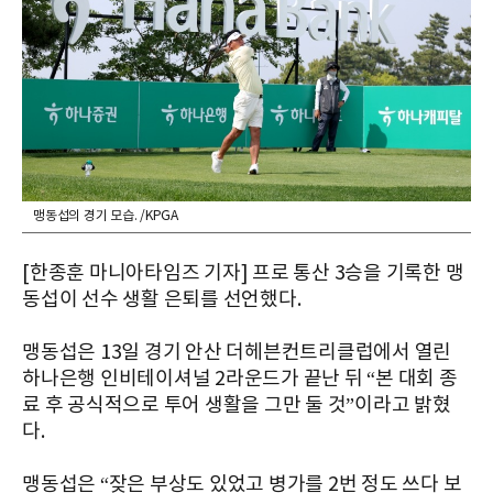
맹동섭의 경기 모습. /KPGA
[한종훈 마니아타임즈 기자] 프로 통산 3승을 기록한 맹
동섭이 선수 생활 은퇴를 선언했다.
맹동섭은 13일 경기 안산 더헤븐컨트리클럽에서 열린
하나은행 인비테이셔널 2라운드가 끝난 뒤 “본 대회 종
료 후 공식적으로 투어 생활을 그만 둘 것”이라고 밝혔
다.
맹동섭은 “잦은 부상도 있었고 병가를 2번 정도 쓰다 보