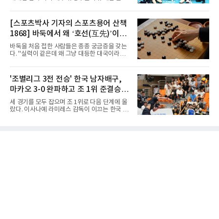
6일 FIBA 월드컵 예선 1라운드 6차전에서 일본
를 이어가고 있다.중·고교 선수들로 구성된 17세
을 2점 차로 꺾었다. 오는 15·16일 도쿄에서 일
이하(U-17) 여자배구대표팀은 8일(한국시간) 칠
본과 평가전도 예정돼 실전 점검이 가능하다.
레 로스안데스에서 열린 2026 국제배구연맹
[스포츠박사 기자의 스포츠용어 산책
NBA에 도전 중인 이현중을 앞세운 대표팀의 목
(FIVB) U-17 여자 세계선수권대회 조별리그 D조
표는 우승이다.조별리그는 12
1868] 바둑에서 왜 ‘호선(互先)’이라
2차전에서 대만을 세트 점수 3-1(25-19 18-25
25-13 25-15)로 꺾었다. 전날 푸에르토리코를
말할까
바둑을 처음 접한 사람들은 종종 궁금증을 갖는
3-1로 물리쳤던 한국은 2연승으로 조 1위에 올
다. "실력이 같은데 왜 그냥 대등한 대국이라고
라 16강 진출에 청신호를 켰다.이날 승리는 남다
하지 않고 '호선'이라고 할까." (본 코너 1807회
른 의미가 있었다. 한국은 지난해 2025 U-16 아
‘바둑에서 왜 ‘대국(對局)’이라 말할까‘ 참조)'호
시아선수권 결승에서 대만을 풀세트 접전 끝에
선(互先)'은 한자로 '서로 호(互)', '먼저 선(先)'을
'조별리그 3전 전승' 한국 남자배구,
3-2로 꺾고 정상에 올랐는데, 세계선수권에서
쓴다. 직역하면 '서로 먼저 둔다'는 뜻이다. 여기
이뤄진 '리턴 매치'에서도 승리하
마카오 3-0 완파하고 조 1위 준결승
서 '서로 먼저 둔다'는 표현은 한 판에서 두 사람
이 동시에 선수를 잡는다는 의미가 아니다. 중국
진출
세 경기를 모두 잡으며 조 1위로 다음 단계에 올
과 일본의 고대 바둑에서 실력이 같은 사람끼리
랐다. 이사나예 라미레스 감독이 이끄는 한국 남
는 여러 판을 둘 때 흑(선수)을 번갈아 맡았다는
자배구 대표팀(세계랭킹 26위)이 2026 동아시
관행에서 나온 말이다. 한 판은 A가 흑을, 다음
아남자선수권대회 조별리그를 3연승으로 마무
판은 B가 흑을 맡는 식으로 서로 선수를 주고받
리했다.대표팀은 7일 몽골 울란바타르 AVA 아레
는다는 의미였던 것이다.인터넷 조선왕조실록에
나에서 열린 대회 B조 조별리그 3차전에서 마카
서 호
오(119위)를 세트 점수 3-0(25-18 25-16 25-15)
으로 제압했다. 일본과 대만에 이어 마카오까지
꺾은 한국은 조별리그 전승으로 준결승 티켓을
손에 넣었다.공격은 고르게 터졌다. 김요한(삼성
화재)과 임재영(대한항공)이 각각 13점씩 올렸
고, 김준우(삼성화재)가 10득점, 이상현(국군체
육부대)이 9득점으로 힘을 보탰다.대표팀은 8일
오후 8시 30분 A조 2위와 결승