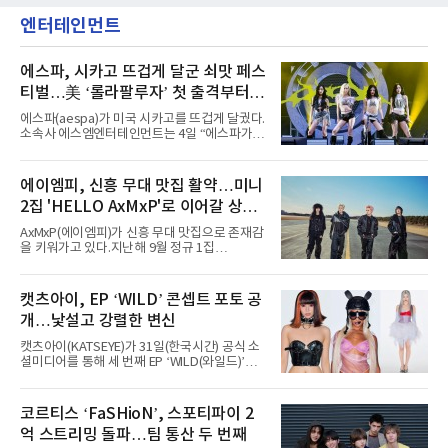
엔터테인먼트
에스파, 시카고 뜨겁게 달군 쇠맛 페스
티벌…美 ‘롤라팔루자’ 첫 출격부터
증명한 존재감
에스파(aespa)가 미국 시카고를 뜨겁게 달궜다.
소속사 에스엠엔터테인먼트는 4일 “에스파가
지난 2일(현지 시간) 미국 시카고 그랜트 파크에
서 열린 ‘롤라팔루자 시카고’(Lollapalooza
Chicago)의 알리안츠 스테이지에 올랐다”며
에이엠피, 신흥 무대 맛집 활약…미니
“총 14곡으로 구성된 세트리스트를 선사, 데뷔 7
2집 'HELLO AxMxP'로 이어갈 상승
년 차다운 노련한 무대 매너와 파워풀한 에너지
로 현장의 분위기를 압도했다”고 밝혔다.1991
세
AxMxP(에이엠피)가 신흥 무대 맛집으로 존재감
년 시작된 ‘롤라팔루자’는 8개 스테이지, 170여
을 키워가고 있다.지난해 9월 정규 1집
팀의 아티스트와 40만 명 이상의 관객이 운집하
'AxMxP'를 발매하며 가요계에 정식 출격한
는 북미 최대 규모의 페스티벌이다.올해 ‘롤라팔
AxMxP는 데뷔 전부터 버스킹과 각종 페스티벌,
루자 시카고’에는 에스파 외에도 제니, 아이들,
공연 무대에 오르며 실전 경험을 쌓아왔다.이들
캣츠아이, EP ‘WILD’ 콘셉트 포토 공
코르티스 등 K팝 스타들이 출연진 명단에 이름
은 소속사 패밀리 콘서트를 비롯해 '뷰티풀 민트
을 올렸다.이날 에스파는
개…낯설고 강렬한 변신
라이프 2025', '2025 부산국제록페스티벌' 등 대
형 무대에 잇달아 출연해 당찬 에너지와 풋풋한
캣츠아이(KATSEYE)가 31일(한국시간) 공식 소
매력으로 음악팬들의 눈도장을 찍었다.이후
셜미디어를 통해 세 번째 EP ‘WILD(와일드)’의
AxMxP는 '카운트다운 판타지 2025-2026',
콘셉트 포토와 트랙리스트를 공개했다.‘Wild
'PEAKBOX 2025 vol.2 : 사랑·청춘·행복', '2025
heart(와일드 하트)’라는 제목이 붙은 콘셉트 포
Someday Christmas - 부산' 등 무대를 통해 안
토에는 멤버들의 본능적이고 야성적인 면모가
코르티스 ‘FaSHioN’, 스포티파이 2
정적인 실력을 입증했고, 올해 '2026 어썸뮤직
강렬하게 담겼다. 짙은 아이섀도와 푸른빛·금빛·
페스티벌', '뷰티풀 민트 라이프 2026', '2026
억 스트리밍 돌파…팀 통산 두 번째
붉은빛의 컬러 렌즈가 비현실적인 분위기를 자