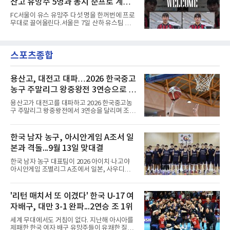
산고 유망주 5명과 동시 준프로 계
연합뉴스 취재를 종합하면 서울경찰청 광역수사
단 금융범죄수사대는 전날 축구협회 사무실 등
약...ACL2 겨냥
FC서울이 유스 유망주 다섯 명을 한꺼번에 프로
을 압수수색해 감독 선임 관련 자료를 다수 확보
무대로 끌어올린다.서울은 7일 산하 유스팀 서
했다. 특히 감독 후보를 검토해 이사회에 추천하
울 오산고 소속 선수 5명과 준프로 계약을 맺었
는 전력강화위원회가 생성한 자료를 집중적으로
다고 밝혔다. 한 번에 다섯 명과 계약한 것은 구
확보한 것으로 알려졌다.경찰은 협회가 홍 전 감
단 역사상 처음으로, 3학년 김강준·신지섭·이서
독을 1순위 후보로 정하고 검증한 과정, 이사회
스포츠종합
현·정현웅과 2학년 정하원이 대상이다.오산고의
의 최종 승인 경위를 살
성적이 배경이 됐다. 올 시즌 백운기 전국 고등학
교 축구대회와 코리아풋볼파크 U-18 챔피언스
컵, K리그 U-17 챔피언십을 잇달아 제패했다.시
용산고, 대전고 대파…2026 한국중고
기도 맞물렸다. 서울은 9월 시작하는 아시아축
농구 주말리그 왕중왕전 3연승으로 조
구연맹(AFC) 챔피언스리그2(ACL2)를 앞두고 선
1위 16강 진출
수단 깊이를 더하는 동시에 유스 출신에게 국제
용산고가 대전고를 대파하고 2026 한국중고농
무대 경험을 주려 했다.면면도 다양하다. 측면 공
구 주말리그 왕중왕전에서 3연승을 달리며 조 1
격수 정현웅은 돌파력이
위로 16강에 진출했다.용산고는 8일 전남 해남
우슬체육관에서 열린 대회 남고부 B조 예선 3차
전에서 대전고를 상대로 주전 선수들의 고른 활
한국 남자 농구, 아시안게임 A조서 일
약을 앞세워 108-33으로 대승을 거뒀다.용산고
본과 격돌...9월 13일 맞대결
는 배대범이 22점, 김민기가 19점, 이승민이 13
점을 올리며 공격을 이끌었다. 경기 초반부터 주
한국 남자 농구 대표팀이 2026 아이치·나고야
도권을 잡은 용산고는 일찌감치 승기를 굳히며
아시안게임 조별리그 A조에서 일본, 사우디아라
대전고에 큰 점수 차 승리를 거뒀다.이로써 용산
비아, 인도네시아와 경쟁한다.대회 조직위원회
고는 예선 3경기를 모두 승리하며 B조 1위로 16
가 8일 발표한 일정에 따르면 한국은 9월 10일
강에 진출했다. 용산고는 16강에서 배재고와 맞
사우디, 11일 인도네시아, 13일 일본과 차례로
'리턴 매치서 또 이겼다' 한국 U-17 여
붙는다.C조에서는 양정고가 충주고를 82-35로
맞붙는다. FIBA 랭킹은 일본 22위, 한국 57위, 사
크게 꺾고 16강 진출을 확정했다
자배구, 대만 3-1 완파...2연승 조 1위
우디 65위, 인도네시아 94위로, 랭킹과 홈 이점
을 모두 갖춘 일본이 최대 변수다.니콜라이스 마
세계 무대에서도 거침이 없다. 지난해 아시아를
줄스(라트비아) 감독이 이끄는 대표팀은 지난달
제패한 한국 여자 배구 유망주들이 유쾌한 질주