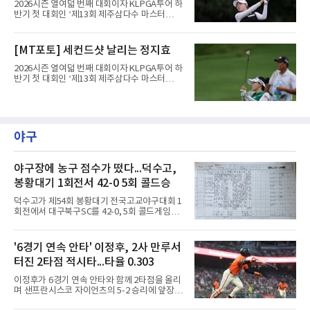
2026시즌 열여덟 번째 대회이자 KLPGA투어 하
반기 첫 대회인 ‘제13회 제주삼다수 마스터
스’(총상금 10억 원, 우승상금 1억 8천만 원)가
제주도 서귀포시에 위치한 테디밸리 골프앤리조
트(파72/6,767야드)에서 열리고 있다.8일 현재
[MT포토] 세컨드샷 날리는 정지효
3라운드 경기가 펼쳐지고 있다.한아름이 1번 홀
에서 경기하고 있다.
2026시즌 열여덟 번째 대회이자 KLPGA투어 하
반기 첫 대회인 ‘제13회 제주삼다수 마스터
스’(총상금 10억 원, 우승상금 1억 8천만 원)가
제주도 서귀포시에 위치한 테디밸리 골프앤리조
트(파72/6,767야드)에서 열리고 있다.8일 현재
3라운드 경기가 펼쳐지고 있다.정지효가 1번 홀
에서 경기하고 있다.
야구
야구장에 농구 점수가 떴다...덕수고,
봉황대기 1회전서 42-0 5회 콜드승
덕수고가 제54회 봉황대기 전국고교야구대회 1
회전에서 대구북구SC를 42-0, 5회 콜드게임으
로 꺾었다.8일 서울 광진구 구의구장에서 열린
경기에서 덕수고는 1회 5점, 2회 3점, 3회 10점
으로 18-0을 만든 뒤 4회 21점, 5회 3점을 보탰
'6경기 연속 안타' 이정후, 2사 만루서
다. 팀 안타 34개, 볼넷 12개를 기록했다.7번 타
터진 2타점 적시타...타율 0.303
자 유격수 홍주용은 4회 홈런 2개를 포함해 6타
수 6안타 3타점 4득점을 올렸고, 조원빈은 6타
이정후가 6경기 연속 안타와 함께 2타점을 올리
수 6안타 5타점, 박종혁은 5타수 5안타 3타점을
며 샌프란시스코 자이언츠의 5-2 승리에 앞장섰
남겼다. 선발 최희성은 5이닝 2피안타 무사사구
다.이정후는 8일(한국시간) 미국 샌프란시스코
무실점에 삼진 12개를 곁들였다. 대구북구SC 세