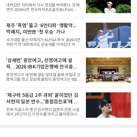
많은 숫자는 아니다. 메이저리그는 팀당 162경
두
내려갔던 자리에서 다시 정상을 바라본다. 강채
기, 일본프로야구도 143~144경기를 치른다. 숫
연이 2026시즌 한국여자프로골프(KLPGA) 투어
자만 놓고 보면 KBO가 유난히 혹사 구조라고 말
하반기 첫 대회 제주삼다수 마스터스(총상금 10
하기 어렵다.하지만 중요한 것은 숫자가 아니라
억 원, 우승상금 1억8000만 원) 2라운드에서 단
환경이다. 한국의 여름은 달라지고 있다. 과거와
독 선두로 도약했다.강채연은 7일 제주도 서귀
제주 '폭염' 뚫고 ‘6언더파’ 맹활약...
비교하기 어려울 정도로 폭염이 길어지고 강해
포의 테디밸리 골프앤리조트(파72)에서 열린 2
지고 있다. 여기에 장마, 이
박예지, 이번엔 ‘첫 우승’ 가나
라운드에서 버디 5개와 보기 1개를 묶어 4언더
파 68타를 쳤다. 중간합계 9언더파 135타로 전
국가대표 출신 박예지가 KLPGA 투어 2026시즌
날 공동 4위에서 선두로 올라섰다. 공동 2위 그
하반기 첫 대회에서도 상승세를 이어갔다.박예
룹(8언더파 136타)과는 한 타 차다.이 대회는 그
지는 6일 제주 서귀포 테디밸리 골프앤리조트에
에게 특별하다. 2023년 정규투어에 데뷔한 강채
서 열린 KLPGA 투어 제주삼다수 마스터스 1라
연은 2024년 8월 이 대회에서 공동 2위로 주목
운드에서 보기 없이 버디만 6개를 잡아내며 6언
'삼세번' 중앙여고, 선명여고에 설
받았으나, 지난해 상금순위 75위에 그쳐 시드순
더파 66타를 쳤다. 박예지는 서어진, 신다인과
위전으로 밀렸고 본선에서도 78위에
욕…2026 IBK기업은행배 전국중고
선두권을 형성했다.이날 경기가 열린 테디밸리
골프앤리조트 역시 전국적 폭염을 피해가지 못
배구대회 우승
중앙여고가 세 번째 결승 맞대결 끝에 마침내 선
했다. 대회장의 최고 기온은 35도에 달했다. 섬
명여고를 꺾고 정상에 올랐다.중앙여고는 6일
지역 특성상 습도가 높아 체감온도는 더 높게 느
충북 제천실내체육관에서 열린 2026 IBK기업은
껴졌다.하지만 박예지는 폭염 만큼이나 매섭고
행배 전국중고배구대회 18세 이하 여자부 결승
뜨거운 경기력을 선보이며 첫 우승을 향한 발판
에서 선명여고를 세트스코어 3-1(13-25, 25-14,
'제구력 5등급 2주 과외' 꼴이었던 김
을 마련했다.경기 후 박예지는 “날씨가 덥고 습
25-17, 25-10)로 물리치고 우승을 차지했다.첫
해 체력적으로 쉽지 않은 경기였지
서현의 일본 연수...'종합검진표'에 불
세트를 13-25로 내주며 불안하게 출발한 중앙여
고는 이후 조직력을 되찾아 2세트부터 경기 주
과
한화 이글스의 영건 김서현이 일본의 전문 시설
도권을 완전히 장악했다. 강한 서브와 탄탄한 수
에서 2주간의 단기 연수를 마치고 돌아왔으나,
비를 앞세워 내리 세 세트를 따내며 짜릿한 역전
실전 마운드에서 여전히 극심한 제구 난조를 노
승을 완성했다.이번 우승은 더욱 의미가 컸다. 중
출하며 야구 팬들과 전문가들 사이에 씁쓸한 뒷
앙여고는 올해 3월 춘계연맹전과 5월 종별선수
맛을 남기고 있다.출국 당시만 해도 선수의 고질
권대회 결승에서 모두 선명여고에 패해 준우승
적인 제구 문제를 해결할 특효약이 될 것처럼 포
에 머물렀다. 그러나 세 번째