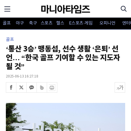
골프
야구
축구
스포츠
헬스
E스포츠·게임
오피니언
엔터
골프
‘통산 3승’ 맹동섭, 선수 생활 ‘은퇴’ 선
언… “한국 골프 기여할 수 있는 지도자
될 것”
2025-06-13 16:27:18