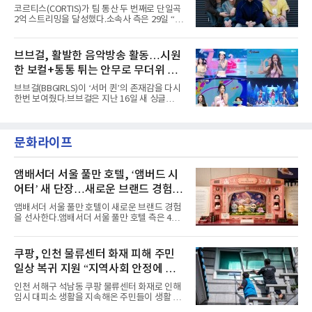
아내고, 여러 원색이 불규칙하게 뒤섞인 멀티컬
코르티스(CORTIS)가 팀 통산 두 번째로 단일곡
러 헤어와 과감한 블루·블랙 립 메이크업이 낯설
2억 스트리밍을 달성했다.소속사 측은 29일 “코
고도 매혹적인 비주얼을 완성했다.스타일링 역
르티스의 데뷔 앨범 수록곡 ‘FaSHioN’이 글로
시 파격적이다. 스터드와 망사, 코르셋, 풍성한
벌 오디오·음원 스트리밍 플랫폼 스포티파이에
레이스 등 언뜻 어울리지 않을 듯한 소재와 실루
서 27일 자로 누적 재생 수 2억 회를 돌파했
브브걸, 활발한 음악방송 활동…시원
엣을 거침없이 결합했다. 멤버들은 각기 다른 개
다”고 밝혔다.곡이 발표된 지 약 10개월 만이다.
성을 살린 스타일링을 선
한 보컬+통통 튀는 안무로 무더위 사
팀의 첫 번째 2억 스트리밍 곡은 동일 음반에 수
록된 ‘GO!’다. 이 노래는 공개 약 9개월 만인 지
냥
브브걸(BBGIRLS)이 ‘서머 퀸’의 존재감을 다시
난달 26일 자에 2억 고지를 밟았다. 이는 최근 5
한번 보여줬다.브브걸은 지난 16일 새 싱글
년 내 데뷔한 보이그룹의 곡 중 최단기 2억 달성
'BODY WAVE'(바디 웨이브)를 발매하고 각종 음
이며 ‘FaSHioN’이 그 다음이다.코르티스는 평
악방송에 출연했다.브브걸은 컴백 이후 Mnet
소 관심이 많은 ‘패션’을 소재로 곡을 공동 창작
'엠카운트다운'을 시작으로 KBS2 '뮤직뱅크',
했다. “내 티, 5 bucks 바지는, 만원” 등 멤버들
문화라이프
MBC '쇼! 음악중심', SBS '인기가요' 등 주요 음
의 라이프 스타일
악방송 무대에 올라 화려한 퍼포먼스를 펼쳤다.
시원한 에너지와 안정적인 라이브, 통통 튀는 매
력을 앞세워 매 무대 색다른 볼거리를 선사했다.
앰배서더 서울 풀만 호텔, ‘앰버드 시
특히 화사한 파스텔 톤의 비치웨어부터 청량한
어터’ 새 단장…새로운 브랜드 경험 선
마린룩, 햇살 아래 반짝이는 물결을 연상시키는
사
스커트, 강렬한 붉은 계열의 스타일링까지 각기
앰배서더 서울 풀만 호텔이 새로운 브랜드 경험
다른 매력을 선보였다. 브브걸은 다채로운 여름
을 선사한다.앰배서더 서울 풀만 호텔 측은 4일
패션을 완벽하게 소화하며 보
“호텔 공식 마스코트 앰버드(Ambird)의 새로운
이야기를 담은 인형 극장 콘셉트의 공간 ‘앰버드
시어터(Ambird Theater)’를 새롭게 선보인
쿠팡, 인천 물류센터 화재 피해 주민
다”고 밝혔다.앰배서더 서울 풀만 호텔은 로비
일상 복귀 지원 “지역사회 안정에 총
한편에 마련된 앰버드 존을 통해 앰버드의 세계
관을 소개해왔다. 앰버드 존은 앰버드가 우주여
력”
인천 서해구 석남동 쿠팡 물류센터 화재로 인해
행 중 수집한 다양한 굿즈를 전시한 '앰버드 플래
임시 대피소 생활을 지속해온 주민들이 생활 터
닛(Ambird Planet)과 계절별 플라워 연출로 사
전으로 돌아갈 수 있는 계기가 마련됐다. 쿠팡풀