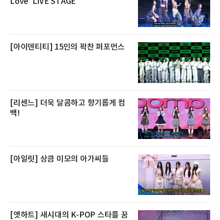
Love' LIVE STAGE
큼 이르면 다음 날 오전 배송이 가능하도록 물류
망을 활용하고 있다.쿠팡의 전복 매입량도 늘고
있다. 쿠팡에 따르면 전복 매입량은 2020년 30
톤 미만에서 2022년 140톤
[아이덴티티] 15인의 꽉찬 퍼포먼스
[리센느] 더욱 달콤하고 향기롭게 컴
백!
[아일릿] 상큼 미모의 아가씨들
[앳하트] 새시대의 K-POP 스타를 꿈