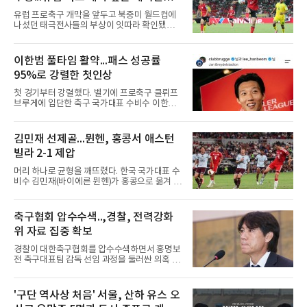
자 통산 423번째 홈런이다. 1-2로 뒤진 7회초 2
악재
사 3루에서는 그의 타구가 상대 투수 실책으로
유럽 프로축구 개막을 앞두고 북중미 월드컵에
이어져 동점이 됐고, 1루에 나간 뒤 놀런 섀누얼
나섰던 태극전사들의 부상이 잇따라 확인됐다.
의 역전 중월 2점 홈런 때 득점
독일 분데스리가 보루시아 묀헨글라트바흐는 8
일(한국시간) 옌스 카스트로프가 6일 아마추어
팀 로타흐-에게른과의 친선경기에서 어깨를 다
이한범 풀타임 활약...패스 성공률
쳐 당분간 출전이 어렵다고 밝혔다. 그는 후반 교
95%로 강렬한 첫인상
체 투입돼 두 골을 넣었으나 후반 22분 부상으로
물러났다.독일인 아버지와 한국인 어머니 사이
첫 경기부터 강렬했다. 벨기에 프로축구 클뤼프
에서 태어난 카스트로프는 측면 미드필더와 측
브루게에 입단한 축구 국가대표 수비수 이한범
면 수비가 가능한 자원으로, 월드컵 남아프리카
이 풀타임 데뷔전을 치르며 경기 최우수선수에
공화국과의 조별리그 3차전에 출전했다. 해외
뽑혔다.이한범은 8일(한국시간) 벨기에 브뤼헤
출생 혼혈 선수의 한국 남자 대표팀 월드컵 출전
의 얀 브레이덜 스타디온에서 열린 코르트레이
김민재 선제골...뮌헨, 홍콩서 애스턴
은 그가 처음이다. 묀헨글라트바흐는 23일 DFB
크와의 2026-2027 벨기에 주필러리그 1라운드
포칼 1라운드, 29일 라이프치히
빌라 2-1 제압
홈 경기에 선발로 나서 경기 종료까지 뛰었다.출
발 자체가 빨랐다. 2026 북중미 월드컵에서 한국
머리 하나로 균형을 깨뜨렸다. 한국 국가대표 수
의 조별리그 3경기를 모두 풀타임으로 소화하며
비수 김민재(바이에른 뮌헨)가 홍콩으로 옮겨 열
대표팀 중앙 수비의 주축으로 자리 잡은 그는 덴
린 프리시즌 경기에서 선제골을 터뜨리며 팀 승
마크 미트윌란을 거쳐 최근 벨기에 명문 클뤼프
리에 힘을 보탰다.김민재는 7일(현지시간) 홍콩
브루게로 옮겼는데, 입단 발표 나흘 만에 개막전
카이탁 스포츠파크에서 열린 애스턴 빌라(잉글
축구협회 압수수색..,경찰, 전력강화
선발로 곧장 투입돼 90분을 소화하며 팀의 3-0
랜드)와의 친선경기에서 전반 37분 0의 균형을
완승에 힘을 보탰다.기록도
위 자료 집중 확보
깨는 골을 넣었다. 톰 비쇼프가 왼쪽 측면에서 올
린 프리킥에 묘하게 머리를 갖다 대 방향을 바꾸
경찰이 대한축구협회를 압수수색하면서 홍명보
며 골 그물을 흔들었다.흐름은 좋았다. 제주전에
전 축구대표팀 감독 선임 과정을 둘러싼 의혹 규
서 주장 완장을 차고 30여 분을 소화했던 그는
명에 속도가 붙었다.월드컵 조별리그 탈락 이후
이날도 선발로 나서 요나탄 타와 중앙 수비진에
비판이 홍 전 감독에게 집중됐지만 경찰의 시선
서 호흡을 맞췄고, 후반 18분까지 뛰고 이토 히
은 다른 곳을 향한다. 성적 부진과 별개로 선임
'구단 역사상 처음' 서울, 산하 유스 오
로키로 교체됐다.분데스리가 최다 우승팀(35회)
과정에 부당함이 있었는지가 수사의 본류다.7일
뮌헨은 프리시즌 아시아