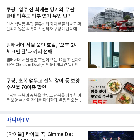
랑받아온 ‘앰버드 가든(Ambird Garden)’으로
필먼트서비스(CFS)가 지난 28일부터 화재 피해
구성되어 있다.새 단장한 앰버드 시어터는 오페
주민을 대상으로 전문 출장 청소서비스 지원에
쿠팡 “입주 전 화재는 당사와 무관”…
라 극장을 모티브로 한 데코레이션으로 구성됐
나섬으로써 본격적인 지역사회 복구 작업이 시
다. 무대 공간 및 티켓 박스
탄내 의혹도 외부 연기 유입 반박
작된 것이다.대피소 주민 중심 청소 접수, 첫날
부터 2가구 지원 완료CFS는 신현초등학교, 신
인천 석남동 쿠팡 물류센터 화재를 둘러싸고 확
현북초등학교, 신현여자중학교 등 인천 서해구
인되지 않은 의혹이 확산되자 쿠팡이 반박에 나
관내 임시 대피소 3곳에서 체류해온 화재 피해
섰다. 화재 전 센터 내부에서 탄내가 났다는 주장
주민들을 대상으로 출장 청소업체 요청 접수를
에 대해서는 외부 화재 연기 유입이라고 설명했
시작했다. 현장에서 극심한 피해를 입은 지역 주
고, 2023년 같은 물류센터에서 발생한 화재에
앰배서더 서울 풀만 호텔, '오후 6시
민들의 호응 속에 CFS는 즉시 행동에 나섰다. 지
대해서도 쿠팡 입주 전 공사 과정에서 벌어진 일
난 28일 오후 전문 청소업체와
체크인 딜' 패키지 선봬
이라며 선을 그었다.쿠팡은 21일 인천 물류센터
내부에서 불이 타는 냄새가 났다는 의혹과 관련
앰배서더 서울 풀만 호텔이 오는 12월 31일까지
해 “사실무근”이라는 입장을 밝혔다.회사 측은
'6PM Check-in Deal(오후 6시 체크인 딜)' 패키
“인근에서 지난 15일 다른 회사에서 발생한 대
지를 선보인다.이번 패키지는 오후 6시 체크인
형 화재 연기가 인입돼 즉시 방재팀이 조사한 결
으로 여유로운 저녁 시간부터 호텔 스테이를 시
과 일산화탄소가 미검출됐고, 내부 문제가 아닌
작할 수 있도록 준비됐다.앰배서더 서울 풀만 호
쿠팡, 초복 앞두고 전복·장어 등 보양
것으로 확인됐다”고 설명했다.이어 “정확한 화
텔 측은 “퇴근 후 또는 주말 도심 속에서 짧지만
재 원인은 추후 조사될
수산물 70여종 할인
온전한 휴식을 원하는 고객들에게 특별한 경험
을 제공한다”고 밝혔다.패키지는 디럭스와 이그
쿠팡이 초복과 중복을 앞두고 전복을 비롯한 여
제큐티브 두 가지 타입으로 구성된다. 디럭스 패
름 보양 수산물 판매를 확대한다. 쿠팡은 오는
키지는 객실 1박(룸 온리)으로 심플한 호캉스를
20일까지 전복, 문어, 낙지, 장어 등 70여종의 수
즐길 수 있으며, 이그제큐티브 패키지는 객실 1
산물을 할인 판매한다고 8일 밝혔다.이번 행사
박과 함께 클럽 앰배서더 라운지 2인 이용, 웰니
에는 국내산 활전복과 문어, 낙지, 장어, 생물새
스 센터 사우나 2인 이용 혜택이 포함된다.특히
마니아TV
우 등이 포함됐다. 쿠팡은 올해 큰 크기의 전복
클럽 앰배서더 라운지
생산량이 늘어난 점을 반영해 주요 산지 상품을
로켓프레시 새벽배송으로 선보인다고 설명했다.
전복은 산지에서 채취한 뒤 전국으로 직송되는
[아이들] 타이틀 곡 'Gimme Dat
방식으로 운영된다. 신선도가 중요한 상품인 만