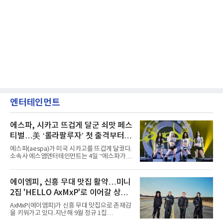
엔터테인먼트
에스파, 시카고 뜨겁게 달군 쇠맛 페스
티벌…美 ‘롤라팔루자’ 첫 출격부터
증명한 존재감
에스파(aespa)가 미국 시카고를 뜨겁게 달궜다.
소속사 에스엠엔터테인먼트는 4일 “에스파가
지난 2일(현지 시간) 미국 시카고 그랜트 파크에
서 열린 ‘롤라팔루자 시카고’(Lollapalooza
Chicago)의 알리안츠 스테이지에 올랐다”며
에이엠피, 신흥 무대 맛집 활약…미니
“총 14곡으로 구성된 세트리스트를 선사, 데뷔 7
2집 'HELLO AxMxP'로 이어갈 상승
년 차다운 노련한 무대 매너와 파워풀한 에너지
로 현장의 분위기를 압도했다”고 밝혔다.1991
세
AxMxP(에이엠피)가 신흥 무대 맛집으로 존재감
년 시작된 ‘롤라팔루자’는 8개 스테이지, 170여
을 키워가고 있다.지난해 9월 정규 1집
팀의 아티스트와 40만 명 이상의 관객이 운집하
'AxMxP'를 발매하며 가요계에 정식 출격한