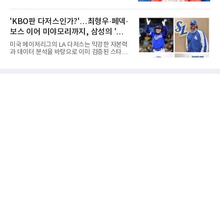
림길에 섰다. 메이저리그와 한국 프로야구에서
승과 평균자책점 1.20이라는 압도적인 기록을
거액을 벌었던 푸이그가 연방 사건 선고를 앞두
남겼고, 1980년대 후반 리그를 지배했다. 일본
고 파산보호를 신청했다.푸이그는 최근 미국 플
'KBO판 다저스인가?'…최형우·페덱·
프로야구에서도 성공하며 한국 선수의 해외 진
로리다 파산 법원에 챕터11 파산보호 신청을 냈
출 가능성을 보여준 상징적인 존
보스 이어 미야모리까지, 삼성의 '스펙
다. 챕터11은 기업이나 개인이 채권자들과 협의
를 통해 재정 구조를 재편할 수 있도록 돕는 제도
만렙' 승부수
미국 메이저리그의 LA 다저스는 막강한 자본력
다.미 매체들에 따르면 푸이그의 자산 규모는
과 데이터 분석을 바탕으로 이미 검증된 스타들
1000만~5000만 달러(약 146억~730억 원), 부
을 영입하는 대표적인 팀이다. 오타니 쇼헤이를
채는 100만~1000만 달러(약 14억~146억 원) 수
비롯해 메이저리그 정상급 선수들을 품으며 매
준으로 신고됐다. 다만 법원은 채권자 목록과 자
시즌 우승 후보로 평가받는 다저스의 행보는 늘
산 내역 등 일부 필수 자료가 빠졌다며 서류 미비
야구계의 관심을 끌었다. 가능성에 투자하기보
를 지적했다.관심이 쏠리는 이
다, 이미 무대에서 증명한 선수들을 통해 당장의
경쟁력을 끌어올린다는 점이다.최근 한국 프로
야구에서도 비슷한 방향성을 보여주는 팀이 있
다. 바로 삼성 라이온즈다. 삼성은 오프시즌 최형
우를 다시 품었다. 이는 단순한 베테랑 영입이 아
니라, 승부처에서 힘을 발휘할 수 있는 검증된
리더를 선택한 것이다.외국인 대체 투수 구성도
마찬가지다. 메이저리그