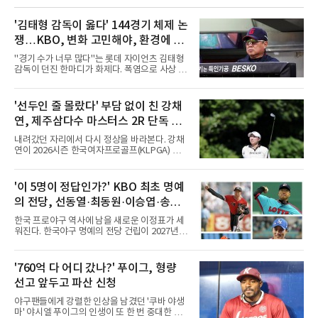
'김태형 감독이 옳다' 144경기 체제 논
쟁…KBO, 변화 고민해야, 환경에 맞
는 경기 수가 바람직
"경기 수가 너무 많다"는 롯데 자이언츠 김태형
감독이 던진 한마디가 화제다. 폭염으로 사상 초
유의 이틀 연속 전 경기 취소가 결정된 날, 김 감
독은 단순히 더위를 이야기하지 않았다. 우천,
폭염, 부상 등 변수가 늘어나는 현실에서 현재
'선두인 줄 몰랐다' 부담 없이 친 강채
팀당 144경기 체제가 과연 지속 가능한지 질문
연, 제주삼다수 마스터스 2R 단독 선
을 던졌다.물론 144경기가 세계적으로 특별히
많은 숫자는 아니다. 메이저리그는 팀당 162경
두
내려갔던 자리에서 다시 정상을 바라본다. 강채
기, 일본프로야구도 143~144경기를 치른다. 숫
연이 2026시즌 한국여자프로골프(KLPGA) 투어
자만 놓고 보면 KBO가 유난히 혹사 구조라고 말
하반기 첫 대회 제주삼다수 마스터스(총상금 10
하기 어렵다.하지만 중요한 것은 숫자가 아니라
억 원, 우승상금 1억8000만 원) 2라운드에서 단
환경이다. 한국의 여름은 달라지고 있다. 과거와
독 선두로 도약했다.강채연은 7일 제주도 서귀
'이 5명이 정답인가?' KBO 최초 명예
비교하기 어려울 정도로 폭염이 길어지고 강해
포의 테디밸리 골프앤리조트(파72)에서 열린 2
지고 있다. 여기에 장마, 이
의 전당, 선동열·최동원·이승엽·송진
라운드에서 버디 5개와 보기 1개를 묶어 4언더
파 68타를 쳤다. 중간합계 9언더파 135타로 전
우·김응용을 둘러싼 논쟁
한국 프로야구 역사에 남을 새로운 이정표가 세
날 공동 4위에서 선두로 올라섰다. 공동 2위 그
워진다. 한국야구 명예의 전당 건립이 2027년으
룹(8언더파 136타)과는 한 타 차다.이 대회는 그
로 다가오면서 이제 야구계의 관심은 하나의 질
에게 특별하다. 2023년 정규투어에 데뷔한 강채
문으로 향하고 있다. "누가 한국 야구 최초의 명
연은 2024년 8월 이 대회에서 공동 2위로 주목
예의 전당 헌액자가 될 것인가?"현재 가장 많이
'760억 다 어디 갔나?' 푸이그, 형량
받았으나, 지난해 상금순위 75위에 그쳐 시드순
거론되는 후보군은 선동열, 최동원, 이승엽, 송
위전으로 밀렸고 본선에서도 78위에
선고 앞두고 파산 신청
진우, 그리고 김응용 감독이다. 한국 야구의 시
대별 상징성과 업적을 고려하면 충분히 설득력
야구팬들에게 강렬한 인상을 남겼던 '쿠바 야생
있는 이름들이다.선동열은 한국 야구가 배출한
마' 야시엘 푸이그의 인생이 또 한 번 중대한 갈
최고의 투수로 평가받는다. 해태 시절 통산 146