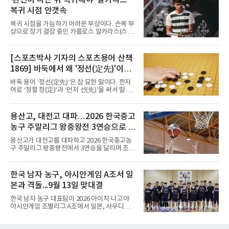
25-20)로 꺾었다. 푸에르토리코, 대만에 이은 3
복귀 시점 안갯속
연승으로 승점 9를 쌓아 조 1위에 올랐다. 24개
팀이 6개 팀씩 4개 조로 나뉘어 조별리그를 치르
복귀 시점을 가늠하기 어려운 부상이다. 손목 부
며 각 조 상위 4개 팀이 16강에 진출한다.지난해
상으로 장기 결장 중인 카를로스 알카라스(스페
U-16 아시아선수권 우승으로 처음 이 대회에 나
인)가 올해 마지막 메이저 US오픈에 나설 수 있
선 대표팀은 3경기 연속 한 세트만 내줬다. 이날
을지 관심이 쏠린다.얀니크 신네르(이탈리아)와
도 1, 2세트를 잡은 뒤 3세트를 내줬으나 4세트
정상을 다투던 알카라스는 지난 4월 바르셀로나
[스포츠박사 기자의 스포츠용어 산책
종반 점수 차를 벌려 승점 3을 챙겼다.블로킹은
오픈 이후 넉 달째 남자프로테니스(ATP) 투어 경
7-16으로 밀렸지만 한국보다
1869] 바둑에서 왜 '정선(定先)'이라
기에 나서지 못하고 있다. 9일 영국 BBC 등에 따
르면 그는 손목 힘줄을 감싸는 활막에 염증이 생
말할까
바둑 용어 ‘정선(定先)’은 참 묘한 말이다. 한자
기는 건초염을 앓고 있다.이 부상이 까다로운 이
어로 ‘정할 정(定)’과 ‘먼저 선(先)’을 써서 말 그
유가 있다. 반복적으로 라켓을 쥐고 휘두르는 동
대로 풀면 ‘먼저 두는 것을 정한다’는 뜻이다. 흑
작 탓에 테니스 선수에게 흔한 부상이지만, 가벼
이 먼저 두되 백에게 덤을 주지 않는 방식이다.
우면 몇 주 안에 낫는 반면 심하면 수술과 함께
요즘 프로기사들의 대국은 대부분 ‘호선(互
용산고, 대전고 대파…2026 한국중고
최장 1년의 회복이 필요하다. 알카라스는 수술
先)’으로 치러지고, 백에게 6집 반 또는 7집 반의
은 받지 않았다. 라켓
농구 주말리그 왕중왕전 3연승으로 조
덤을 주는 것이 일반적이다. (본 코너 1868회 ‘바
둑에서 왜 ‘호선(互先)’이라 말할까‘ 참조) 반면
1위 16강 진출
용산고가 대전고를 대파하고 2026 한국중고농
정선에서는 흑이 먼저 두는 대신 덤이 없다. 한국
구 주말리그 왕중왕전에서 3연승을 달리며 조 1
기원 역시 기력 차이를 표시하는 기준에서 정선
위로 16강에 진출했다.용산고는 8일 전남 해남
을 하나의 기준으로 삼고 있다.과거 일본 바둑의
우슬체육관에서 열린 대회 남고부 B조 예선 3차
치수제에서는 실력 차이에 따라 정선(定先), 선
전에서 대전고를 상대로 주전 선수들의 고른 활
한국 남자 농구, 아시안게임 A조서 일
상선(先相先), 선이선(先二先) 등 여러 단계가
약을 앞세워 108-33으로 대승을 거뒀다.용산고
본과 격돌...9월 13일 맞대결
는 배대범이 22점, 김민기가 19점, 이승민이 13
점을 올리며 공격을 이끌었다. 경기 초반부터 주
한국 남자 농구 대표팀이 2026 아이치·나고야
도권을 잡은 용산고는 일찌감치 승기를 굳히며
아시안게임 조별리그 A조에서 일본, 사우디아라
대전고에 큰 점수 차 승리를 거뒀다.이로써 용산
비아, 인도네시아와 경쟁한다.대회 조직위원회
고는 예선 3경기를 모두 승리하며 B조 1위로 16
가 8일 발표한 일정에 따르면 한국은 9월 10일
강에 진출했다. 용산고는 16강에서 배재고와 맞