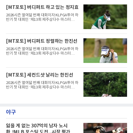
일(한국시간) 미국 뉴저지주 베드민스터의 트럼
번째 샷을 홀 2.2ｍ에 붙여 버디를 잡았고, 15번
프 내셔널 골프 클럽 베드민스터(파71)에서 열
[MT포토] 버디퍼트 하고 있는 정지효
홀(파5)은 두 번째 샷 온그린 후 2퍼트로, 17번
린 3라운드에서 보기 1개만 적고 버디 4개를 잡
홀(파4)은 두 번째 샷을 홀
아 3언더파 68타를 쳤다. 중간 합계 5언더파 208
2026시즌 열여덟 번째 대회이자 KLPGA투어 하
타로 공동 6위에 올라섰다.정상과는 거리가 있
반기 첫 대회인 ‘제13회 제주삼다수 마스터
다. 단독 선두 호아킨 니만(칠레)이 중간 합계 14
스’(총상금 10억 원, 우승상금 1억 8천만 원)가
언더파 199타로 멀리 달아났기 때문이다. 다만
제주도 서귀포시에 위치한 테디밸리 골프앤리조
안병훈은 이번 시즌 두 번째 톱10을 노릴 수 있
트(파72/6,767야드)에서 열리고 있다.8일 현재
는 위치다.한국 선수들도 선전했다. 송영한이 3
3라운드 경기가 펼쳐지고 있다.정지효가 1번 홀
[MT포토] 버디퍼트 정렬하는 한진선
타를 줄여 중간 합계 3언더파 210타로 공동 10
에서 경기하고 있다.
위에 올랐고, 캐나다 교포
2026시즌 열여덟 번째 대회이자 KLPGA투어 하
반기 첫 대회인 ‘제13회 제주삼다수 마스터
스’(총상금 10억 원, 우승상금 1억 8천만 원)가
제주도 서귀포시에 위치한 테디밸리 골프앤리조
트(파72/6,767야드)에서 열리고 있다.8일 현재
3라운드 경기가 펼쳐지고 있다.한진선이 1번 홀
[MT포토] 세컨드샷 날리는 한진선
에서 경기하고 있다.
2026시즌 열여덟 번째 대회이자 KLPGA투어 하
반기 첫 대회인 ‘제13회 제주삼다수 마스터
스’(총상금 10억 원, 우승상금 1억 8천만 원)가
제주도 서귀포시에 위치한 테디밸리 골프앤리조
트(파72/6,767야드)에서 열리고 있다.8일 현재
3라운드 경기가 펼쳐지고 있다.한진선이 1번 홀
에서 경기하고 있다.
야구
잃을 게 없는 307억의 남자 노시
환,!MLB 포스팅 도전...시장 평가는