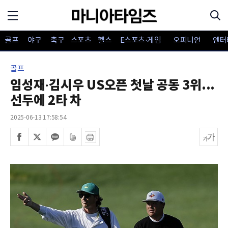
골프
야구
축구
스포츠
헬스
E스포츠·게임
오피니언
엔터
골프
임성재·김시우 US오픈 첫날 공동 3위...
선두에 2타 차
2025-06-13 17:58:54