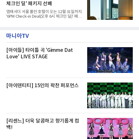
난 28일 오후 전문 청소업체와
체크인 딜' 패키지 선봬
이라며 선을 그었다.쿠팡은 21일 인천 물류센터
내부에서 불이 타는 냄새가 났다는 의혹과 관련
앰배서더 서울 풀만 호텔이 오는 12월 31일까지
해 “사실무근”이라는 입장을 밝혔다.회사 측은
'6PM Check-in Deal(오후 6시 체크인 딜)' 패키
“인근에서 지난 15일 다른 회사에서 발생한 대
지를 선보인다.이번 패키지는 오후 6시 체크인
형 화재 연기가 인입돼 즉시 방재팀이 조사한 결
으로 여유로운 저녁 시간부터 호텔 스테이를 시
과 일산화탄소가 미검출됐고, 내부 문제가 아닌
작할 수 있도록 준비됐다.앰배서더 서울 풀만 호
것으로 확인됐다”고 설명했다.이어 “정확한 화
마니아TV
텔 측은 “퇴근 후 또는 주말 도심 속에서 짧지만
재 원인은 추후 조사될
온전한 휴식을 원하는 고객들에게 특별한 경험
을 제공한다”고 밝혔다.패키지는 디럭스와 이그
제큐티브 두 가지 타입으로 구성된다. 디럭스 패
[아이들] 타이틀 곡 'Gimme Dat
키지는 객실 1박(룸 온리)으로 심플한 호캉스를
Love' LIVE STAGE
즐길 수 있으며, 이그제큐티브 패키지는 객실 1
박과 함께 클럽 앰배서더 라운지 2인 이용, 웰니
스 센터 사우나 2인 이용 혜택이 포함된다.특히
클럽 앰배서더 라운지
[아이덴티티] 15인의 꽉찬 퍼포먼스
[리센느] 더욱 달콤하고 향기롭게 컴
백!