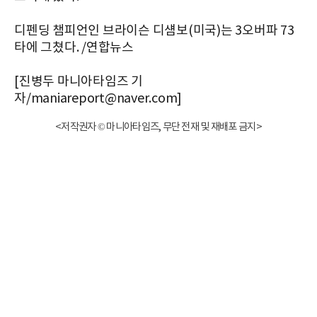
디펜딩 챔피언인 브라이슨 디섐보(미국)는 3오버파 73
타에 그쳤다. /연합뉴스
[진병두 마니아타임즈 기
자/maniareport@naver.com]
<저작권자 © 마니아타임즈, 무단 전재 및 재배포 금지>