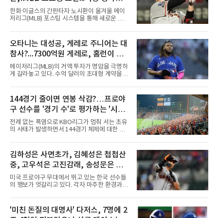
의외일 수 있어
한화 이글스의 간판타자 노시환이 올겨울 메이
저리그(MLB) 포스팅 시스템을 통해 새로운 도전
에 나선다.노시환은 11년 총액 307억 원이라는
KBO리그 사상 초유의 비FA 다년 계약을 체결하
면서 동시에 해외 진출 가능성을 열어두는 조항
오타니는 대성공, 게레로 주니어는 대
을 포함했다. 국내에서 이미 최고 수준의 대우와
참사?...7300억원 게레로, 홈런이 충
확실한 입지를 확보한 만큼, 이번 메이저리그 도
전은 생존을 건 승부수가 아니다.오히려 잃을 것
격적인 6개, 야후 스포츠 "올해 트레
메이저리그(MLB)의 거액 투자가 명암을 극명하
이 없는 도전에 가깝다. 노시환은 이미 KBO리그
이드했어야" 질타
게 갈라놓고 있다. 수억 달러의 초대형 계약을 안
에서 연평균 약 28억 원에 달하는 대형 계약과
고 출발한 슈퍼스타들의 성적이 팀의 희로애락
한화의 프랜차이즈 스타라는 지위를 얻었다. 만
을 결정짓는 가운데, LA 다저스의 오타니 쇼헤
약 MLB 구단들의 평가가 기대에 미치지 못하더
이가 완벽한 대성공 신화를 써 내려가는 것과 달
144경기 줄이면 연봉 삭감?…프로야
라도 돌아올 곳이 확실하다.그렇다고 포스팅 도
리 토론토 블루제이스의 블라디미르 게레로 주
전의 의미가 작아지는 것은 아
구 선수를 '경기 수'로 평가하는 '시대
니어는 대참사 수준의 부진에 허덕이고 있다.토
론토는 2025년 4월 게레로 주니어와 계약 기간
착오'
전례 없는 폭염으로 KBO리그가 멈춰 서는 초유
14년, 총액 5억 달러(당시 7300억원)라는 메이
의 사태가 발생하면서 144경기 체제에 대한 근
저리그 역사상 손꼽히는 초대형 연장 계약을 체
본적인 고민이 필요하다는 목소리가 커지고 있
결했다. 토론토는 2021년의 경이로운 폭발력과
다.선수들의 건강과 경기력, 그리고 리그의 지속
2024년의 반등, 그리고 직전 시즌 포스트시즌에
가능성을 고려하면 이제는 단순히 '얼마나 많은
김하성은 사면초가, 김혜성은 첩첩산
서 보여준 맹활약을 믿고 그에게 팀의 미래를 전
경기를 치르느냐'가 아니라 '어떤 수준의 경기를
적으로 맡겼다.그러나 2026시즌
중, 고우석은 고진감래, 송성문은 무
보여주느냐'를 고민해야 할 시점이다. 그런데 경
기 수를 줄이면 선수들의 연봉도 깎아야 하냐는
난지경... 이정후는?
미국 프로야구 무대에서 뛰고 있는 한국 선수들
얘기가 나온다. 과연 프로야구 선수의 가치를 경
의 행보가 엇갈리고 있다. 각자 마주한 환경과 현
기 수로만 계산하는 것이 맞을까?선수들의 연봉
실은 판이하지만, 그라운드 위에서 살아남기 위
은 단순히 출전 경기 숫자에 대한 대가가 아니다.
한 이들의 사투는 저마다의 방식으로 치열하게
선수 개인의 기량, 팀 내 가치, 리그 흥행 기여도,
전개되는 중이다. 태평양 건너에서 써 내려가고
'미친 돈질의 대명사' 다저스, 7명에 2
그리고 대체 불가능한 경쟁력에 대한 평가다.
있는 다섯 선수의 성적표와 현재 처지를 사자성
144경기를 치른다고