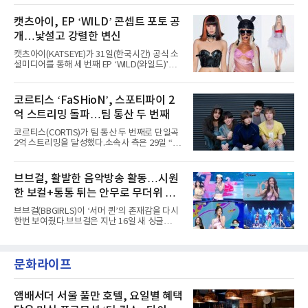
는 북미 최대 규모의 페스티벌이다.올해 ‘롤라팔
AxMxP는 데뷔 전부터 버스킹과 각종 페스티벌,
루자 시카고’에는 에스파 외에도 제니, 아이들,
공연 무대에 오르며 실전 경험을 쌓아왔다.이들
캣츠아이, EP ‘WILD’ 콘셉트 포토 공
코르티스 등 K팝 스타들이 출연진 명단에 이름
은 소속사 패밀리 콘서트를 비롯해 '뷰티풀 민트
을 올렸다.이날 에스파는
개…낯설고 강렬한 변신
라이프 2025', '2025 부산국제록페스티벌' 등 대
형 무대에 잇달아 출연해 당찬 에너지와 풋풋한
캣츠아이(KATSEYE)가 31일(한국시간) 공식 소
매력으로 음악팬들의 눈도장을 찍었다.이후
셜미디어를 통해 세 번째 EP ‘WILD(와일드)’의
AxMxP는 '카운트다운 판타지 2025-2026',
콘셉트 포토와 트랙리스트를 공개했다.‘Wild
'PEAKBOX 2025 vol.2 : 사랑·청춘·행복', '2025
heart(와일드 하트)’라는 제목이 붙은 콘셉트 포
Someday Christmas - 부산' 등 무대를 통해 안
토에는 멤버들의 본능적이고 야성적인 면모가
코르티스 ‘FaSHioN’, 스포티파이 2
정적인 실력을 입증했고, 올해 '2026 어썸뮤직
강렬하게 담겼다. 짙은 아이섀도와 푸른빛·금빛·
페스티벌', '뷰티풀 민트 라이프 2026', '2026
억 스트리밍 돌파…팀 통산 두 번째
붉은빛의 컬러 렌즈가 비현실적인 분위기를 자
아내고, 여러 원색이 불규칙하게 뒤섞인 멀티컬
코르티스(CORTIS)가 팀 통산 두 번째로 단일곡
러 헤어와 과감한 블루·블랙 립 메이크업이 낯설
2억 스트리밍을 달성했다.소속사 측은 29일 “코
고도 매혹적인 비주얼을 완성했다.스타일링 역
르티스의 데뷔 앨범 수록곡 ‘FaSHioN’이 글로
시 파격적이다. 스터드와 망사, 코르셋, 풍성한
벌 오디오·음원 스트리밍 플랫폼 스포티파이에
레이스 등 언뜻 어울리지 않을 듯한 소재와 실루
서 27일 자로 누적 재생 수 2억 회를 돌파했
브브걸, 활발한 음악방송 활동…시원
엣을 거침없이 결합했다. 멤버들은 각기 다른 개
다”고 밝혔다.곡이 발표된 지 약 10개월 만이다.
성을 살린 스타일링을 선
한 보컬+통통 튀는 안무로 무더위 사
팀의 첫 번째 2억 스트리밍 곡은 동일 음반에 수
록된 ‘GO!’다. 이 노래는 공개 약 9개월 만인 지
냥
브브걸(BBGIRLS)이 ‘서머 퀸’의 존재감을 다시
난달 26일 자에 2억 고지를 밟았다. 이는 최근 5
한번 보여줬다.브브걸은 지난 16일 새 싱글
년 내 데뷔한 보이그룹의 곡 중 최단기 2억 달성
'BODY WAVE'(바디 웨이브)를 발매하고 각종 음
이며 ‘FaSHioN’이 그 다음이다.코르티스는 평
악방송에 출연했다.브브걸은 컴백 이후 Mnet
소 관심이 많은 ‘패션’을 소재로 곡을 공동 창작
'엠카운트다운'을 시작으로 KBS2 '뮤직뱅크',
했다. “내 티, 5 bucks 바지는, 만원” 등 멤버들
문화라이프
MBC '쇼! 음악중심', SBS '인기가요' 등 주요 음
의 라이프 스타일
악방송 무대에 올라 화려한 퍼포먼스를 펼쳤다.
시원한 에너지와 안정적인 라이브, 통통 튀는 매
력을 앞세워 매 무대 색다른 볼거리를 선사했다.
앰배서더 서울 풀만 호텔, 요일별 혜택
특히 화사한 파스텔 톤의 비치웨어부터 청량한