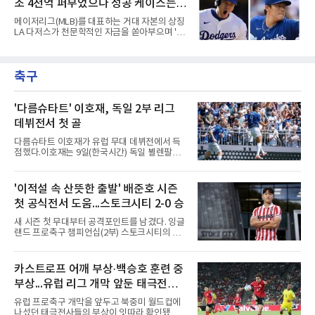
조 4천억 퍼부었으나 성공 케이스는
어로 진단해 본다.김하성은 사면초가에 직면했
다. 잇따른 부상과 이로 인한 긴 공백기는 선수
오타니와 야마모토뿐
메이저리그(MLB)를 대표하는 거대 자본의 상징
개인에게 치명적인 타격이었다. 여기에 FA 계약
LA 다저스가 천문학적인 자금을 쏟아부으며 '스
을 앞둔 시점에서 터져 나온 부진까지 겹치며,
타 군단' 구축에 나섰으나, 그 성적표는 투자 규
그를 둘러싼 주변 상황은 사방이 막힌 장벽처럼
모에 턱없이 못 미치는 초라한 수준에 머물고 있
숨을 조여오고 있다. 빅리그 잔류와 가치 증명을
다. 막대한 페이롤을 무기로 리그 전체의 판도를
동시에 이뤄내야 하는 그의 앞길에는 그 어느 때
축구
뒤흔들겠다는 전략이었지만, 실상은 뼈아픈 부
보다 차갑고 무거운 시
작용만 떠안은 모양새다.다저스가 최근 몇 년간
영입한 주요 슈퍼스타 7명의 계약 총액은 무려
17억 2,300만 달러에 달한다. 현재 환율을 기준
'다름슈타트' 이호재, 독일 2부 리그
으로 환산하면 약 2조 4200억원이라는 경악스
데뷔전서 첫 골
러운 금액이다. 오직 자본의 힘만으로 메이저리
그를 정복하겠다는 프런트의 의지가 얼마나 거
다름슈타트 이호재가 유럽 무대 데뷔전에서 득
대했는지를 보여주는 대목이다.그러나 이 엄청
점했다.이호재는 9일(한국시간) 독일 뵐렌팔토
난 투자의 승수 효과는 기대에
어 경기장에서 열린 홀슈타인 킬과의 2026-
2027시즌 2.분데스리가(2부) 개막전에서 0-2로
뒤진 후반 추격골을 넣었다. 후반 15분 핀 라켄
'이적설 속 산뜻한 출발' 배준호 시즌
마허와 교체 투입된 그는 후반 31분 페널티지역
첫 공식전서 도움...스토크시티 2-0 승
오른쪽에서 카이 클레피시의 패스를 받아 오른
발 슈팅으로 마무리했다.다름슈타트는 후반 41
새 시즌 첫 무대부터 공격포인트를 남겼다. 잉글
분 알렉산다르 부코티치의 동점골로 승점 1을
랜드 프로축구 챔피언십(2부) 스토크시티의 배
챙겼다. 홀슈타인 킬은 전반 8분 기예르모 발지,
준호가 시즌 첫 공식전에서 도움을 올렸다.배준
전반 42분 필 하레스의 골로 앞섰으나 2-2 무승
호는 9일(한국시간) 영국 스토크온트렌트의 베
부에 그쳤다.2000년생 이호재는 191㎝ 신장을
트365 스타디움에서 열린 올덤 애슬레틱(4부)과
카스트로프 어깨 부상·백승호 훈련 중
활용한 제공권과 문전 슈팅이 강점인 정통 스트
의 2026-2027시즌 잉글랜드 풋볼리그컵(EFL
라이커로, K리그1 포항 스틸러스에서
부상...유럽 리그 개막 앞둔 태극전사
컵) 1라운드에서 팀의 2-0 승리에 쐐기를 박는
골을 도왔다.투입 직후 결정적인 장면을 만들었
악재
유럽 프로축구 개막을 앞두고 북중미 월드컵에
다. 1-0으로 앞서던 후반 21분 그라운드를 밟은
나섰던 태극전사들의 부상이 잇따라 확인됐다.