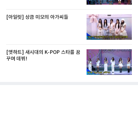
[아일릿] 상큼 미모의 아가씨들
[앳하트] 새시대의 K-POP 스타를 꿈
꾸며 데뷔!