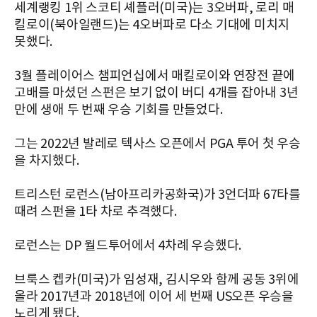
세계랭킹 1위 스코티 셰플러(미국)는 3오버파, 로리 매
킬로이(북아일랜드)는 4오버파로 다소 기대에 미치지
못했다.
3월 플레이어스 챔피언십에서 매킬로이와 연장전 끝에
고배를 마셨던 스펀은 보기 없이 버디 4개를 잡아내 3년
만에 생애 두 번째 우승 기회를 만들었다.
그는 2022년 발레로 텍사스 오픈에서 PGA 투어 첫 우승
을 차지했다.
트리스턴 로런스(남아프리카공화국)가 3언더파 67타를
때려 스펀을 1타 차로 추격했다.
로런스는 DP 월드투어에서 4차례 우승했다.
브룩스 켑카(미국)가 임성재, 김시우와 함께 공동 3위에
올라 2017년과 2018년에 이어 세 번째 US오픈 우승을
노리게 됐다.