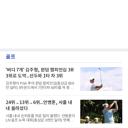
골프
'버디 7개' 김주형, 윈덤 챔피언십 3R
3위로 도약...선두와 1타 차 3위
김주형이 PGA 투어 윈덤 챔피언십(총상금 850
만 달러) 3라운드에서 7언더파 63타를 쳐 중간
합계 15언더파 195타, 3위에 올랐다.페덱스컵
34위 김주형은 9일(한국시간) 미국 노스캐롤라
이나주 그린즈버러 세지필드 컨트리클럽(파70)
24위→13위→6위...안병훈, 사흘 내
에서 보기 없이 버디만 7개를 잡았다. 16언더파
내 올라섰다
194타로 공동 선두에 나선 마이클 브레넌, 보 호
슬러(이상 미국)와는 한 타 차다. 지난달 제네시
사흘 내내 순위표를 위로 밀어 올렸다. 안병훈이
스 스코틀랜드 오픈에 이은 시즌 2승 도전이다.
LIV 골프 뉴욕 대회(총상금 3천만 달러) 셋째날
이날 페어웨이는 한 차례, 그린은 두 차례만 놓
톱10에 진입하며 상승세를 이어갔다.안병훈은 9
쳤다. 전반에 4타를 줄인 뒤 13번 홀(파4)에서 두