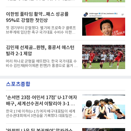
그는 후반 37분 상대 수비 라인 사이를 찌르는
독일 분데스리가 보루시아 묀헨글라트바흐는 8
전진 패스를 건넸고, 이를 받은 로베르트 보제니
일(한국시간) 옌스 카스트로프가 6일 아마추어
크가 단독 드리블 끝에 오른발 슈팅으로 골망을
팀 로타흐-에게른과의 친선경기에서 어깨를 다
이한범 풀타임 활약...패스 성공률
흔들었다.시점도 좋았다. 프랑스 올랭피크 리옹
쳐 당분간 출전이 어렵다고 밝혔다. 그는 후반 교
이적설이 도는 배준호는 시즌 첫
95%로 강렬한 첫인상
체 투입돼 두 골을 넣었으나 후반 22분 부상으로
물러났다.독일인 아버지와 한국인 어머니 사이
첫 경기부터 강렬했다. 벨기에 프로축구 클뤼프
에서 태어난 카스트로프는 측면 미드필더와 측
브루게에 입단한 축구 국가대표 수비수 이한범
면 수비가 가능한 자원으로, 월드컵 남아프리카
이 풀타임 데뷔전을 치르며 경기 최우수선수에
공화국과의 조별리그 3차전에 출전했다. 해외
뽑혔다.이한범은 8일(한국시간) 벨기에 브뤼헤
출생 혼혈 선수의 한국 남자 대표팀 월드컵 출전
의 얀 브레이덜 스타디온에서 열린 코르트레이
김민재 선제골...뮌헨, 홍콩서 애스턴
은 그가 처음이다. 묀헨글라트바흐는 23일 DFB
크와의 2026-2027 벨기에 주필러리그 1라운드
포칼 1라운드, 29일 라이프치히
빌라 2-1 제압
홈 경기에 선발로 나서 경기 종료까지 뛰었다.출
발 자체가 빨랐다. 2026 북중미 월드컵에서 한국
머리 하나로 균형을 깨뜨렸다. 한국 국가대표 수
의 조별리그 3경기를 모두 풀타임으로 소화하며
비수 김민재(바이에른 뮌헨)가 홍콩으로 옮겨 열
대표팀 중앙 수비의 주축으로 자리 잡은 그는 덴
린 프리시즌 경기에서 선제골을 터뜨리며 팀 승
마크 미트윌란을 거쳐 최근 벨기에 명문 클뤼프
리에 힘을 보탰다.김민재는 7일(현지시간) 홍콩
브루게로 옮겼는데, 입단 발표 나흘 만에 개막전
카이탁 스포츠파크에서 열린 애스턴 빌라(잉글
선발로 곧장 투입돼 90분을 소화하며 팀의 3-0
스포츠종합
랜드)와의 친선경기에서 전반 37분 0의 균형을
완승에 힘을 보탰다.기록도
깨는 골을 넣었다. 톰 비쇼프가 왼쪽 측면에서 올
린 프리킥에 묘하게 머리를 갖다 대 방향을 바꾸
며 골 그물을 흔들었다.흐름은 좋았다. 제주전에
'손서연 23점·어민서 17점' U-17 여자
서 주장 완장을 차고 30여 분을 소화했던 그는
배구, 세계선수권서 이탈리아 3-1 완
이날도 선발로 나서 요나탄 타와 중앙 수비진에
파...조별리그 3연승
서 호흡을 맞췄고, 후반 18분까지 뛰고 이토 히
한국 17세 이하(U-17) 여자 배구대표팀이 세계
로키로 교체됐다.분데스리가 최다 우승팀(35회)
선수권대회에서 3연승을 기록했다.대표팀은 9
뮌헨은 프리시즌 아시아
일(한국시간) 칠레 로스안데스에서 열린 2026
FIVB U-17 여자 세계선수권대회 조별리그 D조
3차전에서 이탈리아를 3-1(25-14 25-19 13-25
'완전히 나은 뒤 복귀해야' 알카라스