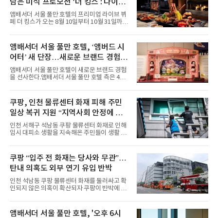
담은 미식 프로모션 ‘더 킹스 : 다이닝
마린룩, 햇살 아래 반짝이는 물결을 연상시키는
프리빌리지즈’ 선봬
스커트, 강렬한 붉은 계열의 스타일링까지 각기
앰배서더 서울 풀만 호텔의 프리미엄 라이브 뷔
다른 매력을 선보였다. 브브걸은 다채로운 여름
페 더 킹스가 오는 8월 10일부터 10월 31일까지
패션을 완벽하게 소화하며 보
특별 프로모션 ‘더 킹스 : 다이닝 프리빌리지
즈’를 선보인다.앰배서더 서울 풀만 호텔 측은
“요일마다 다른 즐거움과 한층 깊어진 미식의 여
앰배서더 서울 풀만 호텔, ‘앰버드 시
유를 경험할 수 있도록 기획했다”고 밝혔다.먼저
어터’ 새 단장…새로운 브랜드 경험 선
월요일과 화요일에는 한 주의 문을 여는 여유로
운 식사를 테마로 다양한 혜택이 마련된다. 런치
사
앰배서더 서울 풀만 호텔이 새로운 브랜드 경험
이용 시 성인 5인 이상 사전 예약 고객에게 성인
을 선사한다.앰배서더 서울 풀만 호텔 측은 4일
1인 무료 혜택을 제공하며, 디너 이용 시에는 성
“호텔 공식 마스코트 앰버드(Ambird)의 새로운
인 2인 이상 사전 예약 고객에게 소인 1인 무료
이야기를 담은 인형 극장 콘셉트의 공간 ‘앰버드
혜택을 제공한다.수요일 런치에는 사전 예약한
시어터(Ambird Theater)’를 새롭게 선보인
쿠팡, 인천 물류센터 화재 피해 주민
유료 회원 고객을 대상으로 5% 추가 할인 또는
다”고 밝혔다.앰배서더 서울 풀만 호텔은 로비
바우처 1매 추가
일상 복귀 지원 “지역사회 안정에 총
한편에 마련된 앰버드 존을 통해 앰버드의 세계
관을 소개해왔다. 앰버드 존은 앰버드가 우주여
력”
인천 서해구 석남동 쿠팡 물류센터 화재로 인해
행 중 수집한 다양한 굿즈를 전시한 '앰버드 플래
임시 대피소 생활을 지속해온 주민들이 생활 터
닛(Ambird Planet)과 계절별 플라워 연출로 사
전으로 돌아갈 수 있는 계기가 마련됐다. 쿠팡풀
랑받아온 ‘앰버드 가든(Ambird Garden)’으로
필먼트서비스(CFS)가 지난 28일부터 화재 피해
구성되어 있다.새 단장한 앰버드 시어터는 오페
주민을 대상으로 전문 출장 청소서비스 지원에
쿠팡 “입주 전 화재는 당사와 무관”…
라 극장을 모티브로 한 데코레이션으로 구성됐
나섬으로써 본격적인 지역사회 복구 작업이 시
다. 무대 공간 및 티켓 박스
탄내 의혹도 외부 연기 유입 반박
작된 것이다.대피소 주민 중심 청소 접수, 첫날
부터 2가구 지원 완료CFS는 신현초등학교, 신
인천 석남동 쿠팡 물류센터 화재를 둘러싸고 확
현북초등학교, 신현여자중학교 등 인천 서해구
인되지 않은 의혹이 확산되자 쿠팡이 반박에 나
관내 임시 대피소 3곳에서 체류해온 화재 피해
섰다. 화재 전 센터 내부에서 탄내가 났다는 주장
주민들을 대상으로 출장 청소업체 요청 접수를
에 대해서는 외부 화재 연기 유입이라고 설명했
시작했다. 현장에서 극심한 피해를 입은 지역 주
고, 2023년 같은 물류센터에서 발생한 화재에
앰배서더 서울 풀만 호텔, '오후 6시
민들의 호응 속에 CFS는 즉시 행동에 나섰다. 지
대해서도 쿠팡 입주 전 공사 과정에서 벌어진 일