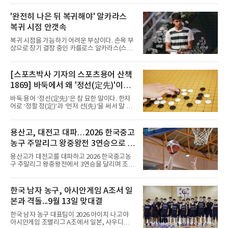
FIVB U-17 여자 세계선수권대회 조별리그 D조
3차전에서 이탈리아를 3-1(25-14 25-19 13-25
'완전히 나은 뒤 복귀해야' 알카라스
25-20)로 꺾었다. 푸에르토리코, 대만에 이은 3
복귀 시점 안갯속
연승으로 승점 9를 쌓아 조 1위에 올랐다. 24개
팀이 6개 팀씩 4개 조로 나뉘어 조별리그를 치르
복귀 시점을 가늠하기 어려운 부상이다. 손목 부
며 각 조 상위 4개 팀이 16강에 진출한다.지난해
상으로 장기 결장 중인 카를로스 알카라스(스페
U-16 아시아선수권 우승으로 처음 이 대회에 나
인)가 올해 마지막 메이저 US오픈에 나설 수 있
선 대표팀은 3경기 연속 한 세트만 내줬다. 이날
을지 관심이 쏠린다.얀니크 신네르(이탈리아)와
도 1, 2세트를 잡은 뒤 3세트를 내줬으나 4세트
정상을 다투던 알카라스는 지난 4월 바르셀로나
[스포츠박사 기자의 스포츠용어 산책
종반 점수 차를 벌려 승점 3을 챙겼다.블로킹은
오픈 이후 넉 달째 남자프로테니스(ATP) 투어 경
7-16으로 밀렸지만 한국보다
1869] 바둑에서 왜 '정선(定先)'이라
기에 나서지 못하고 있다. 9일 영국 BBC 등에 따
르면 그는 손목 힘줄을 감싸는 활막에 염증이 생
말할까
바둑 용어 ‘정선(定先)’은 참 묘한 말이다. 한자
기는 건초염을 앓고 있다.이 부상이 까다로운 이
어로 ‘정할 정(定)’과 ‘먼저 선(先)’을 써서 말 그
유가 있다. 반복적으로 라켓을 쥐고 휘두르는 동
대로 풀면 ‘먼저 두는 것을 정한다’는 뜻이다. 흑
작 탓에 테니스 선수에게 흔한 부상이지만, 가벼
이 먼저 두되 백에게 덤을 주지 않는 방식이다.
우면 몇 주 안에 낫는 반면 심하면 수술과 함께
요즘 프로기사들의 대국은 대부분 ‘호선(互
용산고, 대전고 대파…2026 한국중고
최장 1년의 회복이 필요하다. 알카라스는 수술
先)’으로 치러지고, 백에게 6집 반 또는 7집 반의
은 받지 않았다. 라켓
농구 주말리그 왕중왕전 3연승으로 조
덤을 주는 것이 일반적이다. (본 코너 1868회 ‘바
둑에서 왜 ‘호선(互先)’이라 말할까‘ 참조) 반면
1위 16강 진출
용산고가 대전고를 대파하고 2026 한국중고농
정선에서는 흑이 먼저 두는 대신 덤이 없다. 한국
구 주말리그 왕중왕전에서 3연승을 달리며 조 1
기원 역시 기력 차이를 표시하는 기준에서 정선
위로 16강에 진출했다.용산고는 8일 전남 해남
을 하나의 기준으로 삼고 있다.과거 일본 바둑의
우슬체육관에서 열린 대회 남고부 B조 예선 3차
치수제에서는 실력 차이에 따라 정선(定先), 선
전에서 대전고를 상대로 주전 선수들의 고른 활
한국 남자 농구, 아시안게임 A조서 일
상선(先相先), 선이선(先二先) 등 여러 단계가
약을 앞세워 108-33으로 대승을 거뒀다.용산고
본과 격돌...9월 13일 맞대결
는 배대범이 22점, 김민기가 19점, 이승민이 13
점을 올리며 공격을 이끌었다. 경기 초반부터 주
한국 남자 농구 대표팀이 2026 아이치·나고야
도권을 잡은 용산고는 일찌감치 승기를 굳히며
아시안게임 조별리그 A조에서 일본, 사우디아라
대전고에 큰 점수 차 승리를 거뒀다.이로써 용산