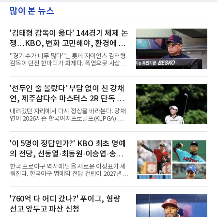
많이 본 뉴스
'김태형 감독이 옳다' 144경기 체제 논
쟁…KBO, 변화 고민해야, 환경에 맞
는 경기 수가 바람직
"경기 수가 너무 많다"는 롯데 자이언츠 김태형
감독이 던진 한마디가 화제다. 폭염으로 사상 초
유의 이틀 연속 전 경기 취소가 결정된 날, 김 감
독은 단순히 더위를 이야기하지 않았다. 우천,
폭염, 부상 등 변수가 늘어나는 현실에서 현재
'선두인 줄 몰랐다' 부담 없이 친 강채
팀당 144경기 체제가 과연 지속 가능한지 질문
연, 제주삼다수 마스터스 2R 단독 선
을 던졌다.물론 144경기가 세계적으로 특별히
많은 숫자는 아니다. 메이저리그는 팀당 162경
두
내려갔던 자리에서 다시 정상을 바라본다. 강채
기, 일본프로야구도 143~144경기를 치른다. 숫
연이 2026시즌 한국여자프로골프(KLPGA) 투어
자만 놓고 보면 KBO가 유난히 혹사 구조라고 말
하반기 첫 대회 제주삼다수 마스터스(총상금 10
하기 어렵다.하지만 중요한 것은 숫자가 아니라
억 원, 우승상금 1억8000만 원) 2라운드에서 단
환경이다. 한국의 여름은 달라지고 있다. 과거와
독 선두로 도약했다.강채연은 7일 제주도 서귀
'이 5명이 정답인가?' KBO 최초 명예
비교하기 어려울 정도로 폭염이 길어지고 강해
포의 테디밸리 골프앤리조트(파72)에서 열린 2
지고 있다. 여기에 장마, 이
의 전당, 선동열·최동원·이승엽·송진
라운드에서 버디 5개와 보기 1개를 묶어 4언더
파 68타를 쳤다. 중간합계 9언더파 135타로 전
우·김응용을 둘러싼 논쟁
한국 프로야구 역사에 남을 새로운 이정표가 세
날 공동 4위에서 선두로 올라섰다. 공동 2위 그
워진다. 한국야구 명예의 전당 건립이 2027년으
룹(8언더파 136타)과는 한 타 차다.이 대회는 그
로 다가오면서 이제 야구계의 관심은 하나의 질
에게 특별하다. 2023년 정규투어에 데뷔한 강채
문으로 향하고 있다. "누가 한국 야구 최초의 명
연은 2024년 8월 이 대회에서 공동 2위로 주목
예의 전당 헌액자가 될 것인가?"현재 가장 많이
'760억 다 어디 갔나?' 푸이그, 형량
받았으나, 지난해 상금순위 75위에 그쳐 시드순
거론되는 후보군은 선동열, 최동원, 이승엽, 송
위전으로 밀렸고 본선에서도 78위에
선고 앞두고 파산 신청
진우, 그리고 김응용 감독이다. 한국 야구의 시