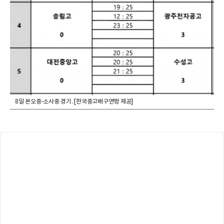
8일 본오중-소사중 경기. [한국중고배구연맹 제공]