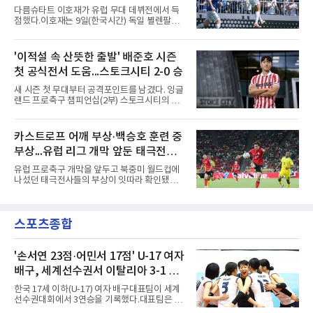
A매치 연속 무패는 22경기(19승 3무)로 늘렸다.
다름슈타트 이호재가 유럽 무대 데뷔전에서 득
종전 자국 기록은 18경기였다.2년마다 열리는
점했다.이호재는 9일(한국시간) 독일 뵐렌팔토
현대컵은 '동남아의 월드컵'으로 불리며, 스즈키
어 경기장에서 열린 홀슈타인 킬과의 2026-
컵·미쓰비시컵을 거쳐 30주년을 맞아 타이틀 스
2027시즌 2.분데스리가(2부) 개막전에서 0-2로
폰서가 바뀌었다. 2024년 우승팀 베트남은 2연
뒤진 후반 추격골을 넣었다. 후반 15분 핀 라켄
'이적설 속 산뜻한 출발' 배준호 시즌
패와 통산 4번째 우승을 노린다.준결승 상대 말
마허와 교체 투입된 그는 후반 31분 페널티지역
레이시아는 8일 필리핀을 1-0
첫 공식전서 도움...스토크시티 2-0 승
오른쪽에서 카이 클레피시의 패스를 받아 오른
발 슈팅으로 마무리했다.다름슈타트는 후반 41
새 시즌 첫 무대부터 공격포인트를 남겼다. 잉글
분 알렉산다르 부코티치의 동점골로 승점 1을
랜드 프로축구 챔피언십(2부) 스토크시티의 배
챙겼다. 홀슈타인 킬은 전반 8분 기예르모 발지,
준호가 시즌 첫 공식전에서 도움을 올렸다.배준
전반 42분 필 하레스의 골로 앞섰으나 2-2 무승
호는 9일(한국시간) 영국 스토크온트렌트의 베
부에 그쳤다.2000년생 이호재는 191㎝ 신장을
트365 스타디움에서 열린 올덤 애슬레틱(4부)과
카스트로프 어깨 부상·백승호 훈련 중
활용한 제공권과 문전 슈팅이 강점인 정통 스트
의 2026-2027시즌 잉글랜드 풋볼리그컵(EFL
라이커로, K리그1 포항 스틸러스에서
부상...유럽 리그 개막 앞둔 태극전사
컵) 1라운드에서 팀의 2-0 승리에 쐐기를 박는
골을 도왔다.투입 직후 결정적인 장면을 만들었
악재
유럽 프로축구 개막을 앞두고 북중미 월드컵에
다. 1-0으로 앞서던 후반 21분 그라운드를 밟은
나섰던 태극전사들의 부상이 잇따라 확인됐다.
그는 후반 37분 상대 수비 라인 사이를 찌르는
독일 분데스리가 보루시아 묀헨글라트바흐는 8
전진 패스를 건넸고, 이를 받은 로베르트 보제니
일(한국시간) 옌스 카스트로프가 6일 아마추어
크가 단독 드리블 끝에 오른발 슈팅으로 골망을
팀 로타흐-에게른과의 친선경기에서 어깨를 다
흔들었다.시점도 좋았다. 프랑스 올랭피크 리옹
스포츠종합
쳐 당분간 출전이 어렵다고 밝혔다. 그는 후반 교
이적설이 도는 배준호는 시즌 첫
체 투입돼 두 골을 넣었으나 후반 22분 부상으로
물러났다.독일인 아버지와 한국인 어머니 사이
에서 태어난 카스트로프는 측면 미드필더와 측
'손서연 23점·어민서 17점' U-17 여자
면 수비가 가능한 자원으로, 월드컵 남아프리카
배구, 세계선수권서 이탈리아 3-1 완
공화국과의 조별리그 3차전에 출전했다. 해외
파...조별리그 3연승
출생 혼혈 선수의 한국 남자 대표팀 월드컵 출전
한국 17세 이하(U-17) 여자 배구대표팀이 세계
은 그가 처음이다. 묀헨글라트바흐는 23일 DFB
선수권대회에서 3연승을 기록했다.대표팀은 9
포칼 1라운드, 29일 라이프치히
일(한국시간) 칠레 로스안데스에서 열린 2026