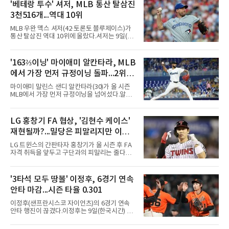
'베테랑 투수' 셔저, MLB 통산 탈삼진
3천516개...역대 10위
MLB 우완 맥스 셔저(42·토론토 블루제이스)가
통산 탈삼진 역대 10위에 올랐다.셔저는 9일(한
국시간) 미국 필라델피아 시티즌스뱅크파크에
서 열린 필라델피아 필리스와의 원정 경기에 선
발 등판해 5⅓이닝 4탈삼진을 기록, 통산 3천
'163⅔이닝' 마이애미 알칸타라, MLB
516개를 쌓아 월터 존슨(3천515개)을 1개 차로
에서 가장 먼저 규정이닝 돌파...2위와
제쳤다.이 부문 1위는 놀런 라이언(5천714개)이
며 랜디 존슨(4천875개), 로저 클레먼스(4천672
14이닝 차
마이애미 말린스 샌디 알칸타라(30)가 올 시즌
개), 스티브 칼턴(4천136개)이 뒤를 잇는다.현역
MLB에서 가장 먼저 규정이닝을 넘어섰다.알칸
중에서는 올 시즌 후 은퇴하는 통산 8위 저스틴
타라는 9일(한국시간) 미국 마이애미 론디포파
벌랜더(디트로이트 타이거스·266승·3천554탈
크에서 열린 로스앤젤레스 에인절스전에 선발
삼진)에 이어 222승의 셔저가 다승과 탈삼진 모
등판해 7이닝 3피안타 무실점을 기록, 7-0 승리
LG 홍창기 FA 협상, '김현수 케이스'
두 2위다. 올해 토론토와 1년 300만 달러에 재계
를 이끌며 시즌 13승(6패)을 올렸다. 평균자책점
약한 그는 9위 게일로드 페리(3
재현될까?...밀당은 피말리지만 이적
은 3.52로 떨어졌고, 3회를 마쳤을 때 통산 1천
226이닝을 기록해 리키 놀라스코의 구단 최다
가능성은 낮아
LG 트윈스의 간판타자 홍창기가 올 시즌 후 FA
이닝(1천225⅔이닝)을 경신했다.시즌 소화 이닝
자격 취득을 앞두고 구단과의 피말리는 줄다리
은 163⅔이닝으로 규정이닝 162이닝을 통과했
기를 예고하고 있다. 과거 팀의 핵심 자원이었던
다. 이닝 2위 크리스토페르 산체스(필라델피아
김현수가 FA 시장에서 이적했던 충격적인 선례
필리스·149⅔이닝)보다 14이닝 많다.2017년 세
가 소환되면서 벌써부터 팬들의 이목이 집중되
'3타석 모두 땅볼' 이정후, 6경기 연속
인트루이스에서 데뷔해 이듬해 마이애미로 이적
는 양상이다.다만 이번 협상은 과거 김현수 케이
한 그는 2022년 리그 최다 228⅔이닝
안타 마감...시즌 타율 0.301
스와는 판이하게 다른 환경 속에서 전개될 것으
로 보인다. 선수 측과 구단 간의 시각 차이가 팽
이정후(샌프란시스코 자이언츠)의 6경기 연속
팽히 맞서며 내부 협상 과정은 극심한 진통을 겪
안타 행진이 끊겼다.이정후는 9일(한국시간) 미
을 가능성이 크지만, 시장 외부에서 불어오는 변
국 샌프란시스코 오라클 파크에서 열린 MLB 디
수는 제한적일 것이라는 분석이 지배적이다.홍
트로이트 타이거스와의 홈경기에 2번 타자 우익