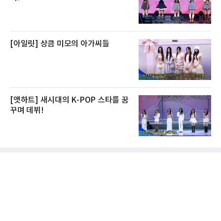
[아일릿] 상큼 미모의 아가씨들
[앳하트] 새시대의 K-POP 스타를 꿈
꾸며 데뷔!