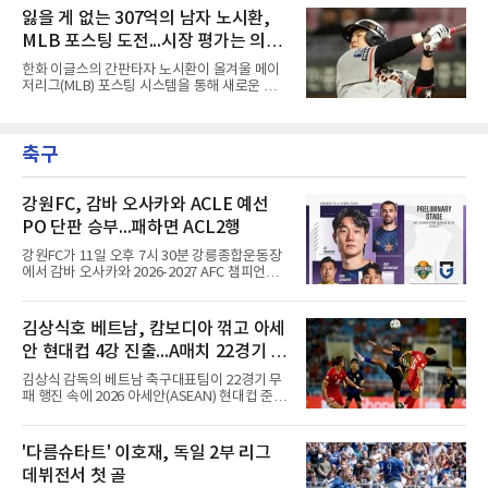
창기는 지난 2025년 불의의 무릎 부상으로 전력
수로 출전해 3타수 무안타에 그쳤다. 시즌 타율
잃을 게 없는 307억의 남자 노시환,
에서 이탈하는 아픔을 겪었고, 이어진 2026시즌
은 0.301로 하락했다. 1회와 4회 유격수 땅볼, 7
초중반에도 실전 감각 회복
MLB 포스팅 도전...시장 평가는 의외
회 2루수 땅볼로 물러났고 9회초 대수비와 교체
됐다.샌프란시스코는 팀 전체가 2안타에 묶인
일 수 있어
한화 이글스의 간판타자 노시환이 올겨울 메이
데다 7회 6실점이 겹쳐 0-8로 졌다.샌디에이고
저리그(MLB) 포스팅 시스템을 통해 새로운 도전
파드리스 송성문은 휴스턴 애스트로스와의 홈경
에 나선다.노시환은 11년 총액 307억 원이라는
기에 결장했다. 샌디에이고는 3-2로 이겼다.
KBO리그 사상 초유의 비FA 다년 계약을 체결하
면서 동시에 해외 진출 가능성을 열어두는 조항
축구
을 포함했다. 국내에서 이미 최고 수준의 대우와
확실한 입지를 확보한 만큼, 이번 메이저리그 도
전은 생존을 건 승부수가 아니다.오히려 잃을 것
이 없는 도전에 가깝다. 노시환은 이미 KBO리그
강원FC, 감바 오사카와 ACLE 예선
에서 연평균 약 28억 원에 달하는 대형 계약과
PO 단판 승부...패하면 ACL2행
한화의 프랜차이즈 스타라는 지위를 얻었다. 만
약 MLB 구단들의 평가가 기대에 미치지 못하더
강원FC가 11일 오후 7시 30분 강릉종합운동장
라도 돌아올 곳이 확실하다.그렇다고 포스팅 도
에서 감바 오사카와 2026-2027 AFC 챔피언스
전의 의미가 작아지는 것은 아
리그 엘리트(ACLE) 예선 플레이오프를 치른다.
승자는 ACLE 본선에 오르고 패자는 2부 격 대회
인 AFC 챔피언스리그2(ACL2)로 향한다. 강원은
김상식호 베트남, 캄보디아 꺾고 아세
2024시즌 K리그1 준우승 자격으로 나선 지난 시
안 현대컵 4강 진출...A매치 22경기 무
즌 ACLE에서 창단 첫 아시아 무대를 경험하며
16강에 진출했고, 2025시즌 리그 5위로 이번 출
패 질주
김상식 감독의 베트남 축구대표팀이 22경기 무
전권을 얻었다.감바 오사카는 2025-2026시즌
패 행진 속에 2026 아세안(ASEAN) 현대컵 준결
ACL2 결승에서 크리스티아누 호날두의 소속팀
승에 올랐다.베트남은 7일(한국시간) 하노이 미
알나스르를 2-0으로 꺾은 우승팀이다. 지난 7일
딘 국립경기장에서 열린 캄보디아와의 조별리그
J리그 개막전에서 우라와 레즈를 4-3으로 이겨
A조 4차전에서 응우옌 딘 박의 2골과 상대 자책
'다름슈타트' 이호재, 독일 2부 리그
기세도 좋다.최근 리그 2연패로 상승세가 끊긴
골을 묶어 3-1로 이겼다. 3승 1무 승점 10으로
강원은 이번 승리로 반등을 노린다. 김대
데뷔전서 첫 골
싱가포르(승점 8)를 제치고 조 1위를 차지했고,