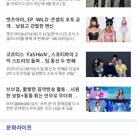
년 시작된 ‘롤라팔루자’는 8개 스테이지, 170여
을 키워가고 있다.지난해 9월 정규 1집
팀의 아티스트와 40만 명 이상의 관객이 운집하
'AxMxP'를 발매하며 가요계에 정식 출격한
는 북미 최대 규모의 페스티벌이다.올해 ‘롤라팔
AxMxP는 데뷔 전부터 버스킹과 각종 페스티벌,
루자 시카고’에는 에스파 외에도 제니, 아이들,
공연 무대에 오르며 실전 경험을 쌓아왔다.이들
캣츠아이, EP ‘WILD’ 콘셉트 포토 공
코르티스 등 K팝 스타들이 출연진 명단에 이름
은 소속사 패밀리 콘서트를 비롯해 '뷰티풀 민트
을 올렸다.이날 에스파는
개…낯설고 강렬한 변신
라이프 2025', '2025 부산국제록페스티벌' 등 대
형 무대에 잇달아 출연해 당찬 에너지와 풋풋한
캣츠아이(KATSEYE)가 31일(한국시간) 공식 소
매력으로 음악팬들의 눈도장을 찍었다.이후
셜미디어를 통해 세 번째 EP ‘WILD(와일드)’의
AxMxP는 '카운트다운 판타지 2025-2026',
콘셉트 포토와 트랙리스트를 공개했다.‘Wild
'PEAKBOX 2025 vol.2 : 사랑·청춘·행복', '2025
heart(와일드 하트)’라는 제목이 붙은 콘셉트 포
Someday Christmas - 부산' 등 무대를 통해 안
토에는 멤버들의 본능적이고 야성적인 면모가
코르티스 ‘FaSHioN’, 스포티파이 2
정적인 실력을 입증했고, 올해 '2026 어썸뮤직
강렬하게 담겼다. 짙은 아이섀도와 푸른빛·금빛·
페스티벌', '뷰티풀 민트 라이프 2026', '2026
억 스트리밍 돌파…팀 통산 두 번째
붉은빛의 컬러 렌즈가 비현실적인 분위기를 자
아내고, 여러 원색이 불규칙하게 뒤섞인 멀티컬
코르티스(CORTIS)가 팀 통산 두 번째로 단일곡
러 헤어와 과감한 블루·블랙 립 메이크업이 낯설
2억 스트리밍을 달성했다.소속사 측은 29일 “코
고도 매혹적인 비주얼을 완성했다.스타일링 역
르티스의 데뷔 앨범 수록곡 ‘FaSHioN’이 글로
시 파격적이다. 스터드와 망사, 코르셋, 풍성한
벌 오디오·음원 스트리밍 플랫폼 스포티파이에
레이스 등 언뜻 어울리지 않을 듯한 소재와 실루
서 27일 자로 누적 재생 수 2억 회를 돌파했
브브걸, 활발한 음악방송 활동…시원
엣을 거침없이 결합했다. 멤버들은 각기 다른 개
다”고 밝혔다.곡이 발표된 지 약 10개월 만이다.
성을 살린 스타일링을 선
한 보컬+통통 튀는 안무로 무더위 사
팀의 첫 번째 2억 스트리밍 곡은 동일 음반에 수
록된 ‘GO!’다. 이 노래는 공개 약 9개월 만인 지
냥
브브걸(BBGIRLS)이 ‘서머 퀸’의 존재감을 다시
난달 26일 자에 2억 고지를 밟았다. 이는 최근 5
한번 보여줬다.브브걸은 지난 16일 새 싱글
년 내 데뷔한 보이그룹의 곡 중 최단기 2억 달성
'BODY WAVE'(바디 웨이브)를 발매하고 각종 음
이며 ‘FaSHioN’이 그 다음이다.코르티스는 평
악방송에 출연했다.브브걸은 컴백 이후 Mnet
소 관심이 많은 ‘패션’을 소재로 곡을 공동 창작
'엠카운트다운'을 시작으로 KBS2 '뮤직뱅크',
했다. “내 티, 5 bucks 바지는, 만원” 등 멤버들
문화라이프
MBC '쇼! 음악중심', SBS '인기가요' 등 주요 음
의 라이프 스타일
악방송 무대에 올라 화려한 퍼포먼스를 펼쳤다.
시원한 에너지와 안정적인 라이브, 통통 튀는 매