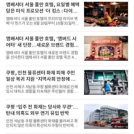
력을 앞세워 매 무대 색다른 볼거리를 선사했다.
앰배서더 서울 풀만 호텔, 요일별 혜택
특히 화사한 파스텔 톤의 비치웨어부터 청량한
담은 미식 프로모션 ‘더 킹스 : 다이닝
마린룩, 햇살 아래 반짝이는 물결을 연상시키는
프리빌리지즈’ 선봬
스커트, 강렬한 붉은 계열의 스타일링까지 각기
앰배서더 서울 풀만 호텔의 프리미엄 라이브 뷔
다른 매력을 선보였다. 브브걸은 다채로운 여름
페 더 킹스가 오는 8월 10일부터 10월 31일까지
패션을 완벽하게 소화하며 보
특별 프로모션 ‘더 킹스 : 다이닝 프리빌리지
즈’를 선보인다.앰배서더 서울 풀만 호텔 측은
“요일마다 다른 즐거움과 한층 깊어진 미식의 여
앰배서더 서울 풀만 호텔, ‘앰버드 시
유를 경험할 수 있도록 기획했다”고 밝혔다.먼저
어터’ 새 단장…새로운 브랜드 경험 선
월요일과 화요일에는 한 주의 문을 여는 여유로
운 식사를 테마로 다양한 혜택이 마련된다. 런치
사
앰배서더 서울 풀만 호텔이 새로운 브랜드 경험
이용 시 성인 5인 이상 사전 예약 고객에게 성인
을 선사한다.앰배서더 서울 풀만 호텔 측은 4일
1인 무료 혜택을 제공하며, 디너 이용 시에는 성
“호텔 공식 마스코트 앰버드(Ambird)의 새로운
인 2인 이상 사전 예약 고객에게 소인 1인 무료
이야기를 담은 인형 극장 콘셉트의 공간 ‘앰버드
혜택을 제공한다.수요일 런치에는 사전 예약한
시어터(Ambird Theater)’를 새롭게 선보인
쿠팡, 인천 물류센터 화재 피해 주민
유료 회원 고객을 대상으로 5% 추가 할인 또는
다”고 밝혔다.앰배서더 서울 풀만 호텔은 로비
바우처 1매 추가
일상 복귀 지원 “지역사회 안정에 총
한편에 마련된 앰버드 존을 통해 앰버드의 세계
관을 소개해왔다. 앰버드 존은 앰버드가 우주여
력”
인천 서해구 석남동 쿠팡 물류센터 화재로 인해
행 중 수집한 다양한 굿즈를 전시한 '앰버드 플래
임시 대피소 생활을 지속해온 주민들이 생활 터
닛(Ambird Planet)과 계절별 플라워 연출로 사
전으로 돌아갈 수 있는 계기가 마련됐다. 쿠팡풀
랑받아온 ‘앰버드 가든(Ambird Garden)’으로
필먼트서비스(CFS)가 지난 28일부터 화재 피해
구성되어 있다.새 단장한 앰버드 시어터는 오페
주민을 대상으로 전문 출장 청소서비스 지원에
쿠팡 “입주 전 화재는 당사와 무관”…
라 극장을 모티브로 한 데코레이션으로 구성됐
나섬으로써 본격적인 지역사회 복구 작업이 시
다. 무대 공간 및 티켓 박스
탄내 의혹도 외부 연기 유입 반박
작된 것이다.대피소 주민 중심 청소 접수, 첫날
부터 2가구 지원 완료CFS는 신현초등학교, 신
인천 석남동 쿠팡 물류센터 화재를 둘러싸고 확
현북초등학교, 신현여자중학교 등 인천 서해구
인되지 않은 의혹이 확산되자 쿠팡이 반박에 나
관내 임시 대피소 3곳에서 체류해온 화재 피해
섰다. 화재 전 센터 내부에서 탄내가 났다는 주장
주민들을 대상으로 출장 청소업체 요청 접수를