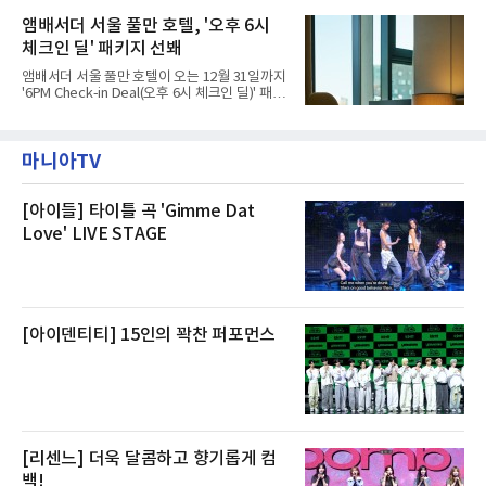
에 대해서는 외부 화재 연기 유입이라고 설명했
시작했다. 현장에서 극심한 피해를 입은 지역 주
고, 2023년 같은 물류센터에서 발생한 화재에
앰배서더 서울 풀만 호텔, '오후 6시
민들의 호응 속에 CFS는 즉시 행동에 나섰다. 지
대해서도 쿠팡 입주 전 공사 과정에서 벌어진 일
난 28일 오후 전문 청소업체와
체크인 딜' 패키지 선봬
이라며 선을 그었다.쿠팡은 21일 인천 물류센터
내부에서 불이 타는 냄새가 났다는 의혹과 관련
앰배서더 서울 풀만 호텔이 오는 12월 31일까지
해 “사실무근”이라는 입장을 밝혔다.회사 측은
'6PM Check-in Deal(오후 6시 체크인 딜)' 패키
“인근에서 지난 15일 다른 회사에서 발생한 대
지를 선보인다.이번 패키지는 오후 6시 체크인
형 화재 연기가 인입돼 즉시 방재팀이 조사한 결
으로 여유로운 저녁 시간부터 호텔 스테이를 시
과 일산화탄소가 미검출됐고, 내부 문제가 아닌
작할 수 있도록 준비됐다.앰배서더 서울 풀만 호
것으로 확인됐다”고 설명했다.이어 “정확한 화
마니아TV
텔 측은 “퇴근 후 또는 주말 도심 속에서 짧지만
재 원인은 추후 조사될
온전한 휴식을 원하는 고객들에게 특별한 경험
을 제공한다”고 밝혔다.패키지는 디럭스와 이그
제큐티브 두 가지 타입으로 구성된다. 디럭스 패
[아이들] 타이틀 곡 'Gimme Dat
키지는 객실 1박(룸 온리)으로 심플한 호캉스를
Love' LIVE STAGE
즐길 수 있으며, 이그제큐티브 패키지는 객실 1
박과 함께 클럽 앰배서더 라운지 2인 이용, 웰니
스 센터 사우나 2인 이용 혜택이 포함된다.특히
클럽 앰배서더 라운지
[아이덴티티] 15인의 꽉찬 퍼포먼스
[리센느] 더욱 달콤하고 향기롭게 컴
백!