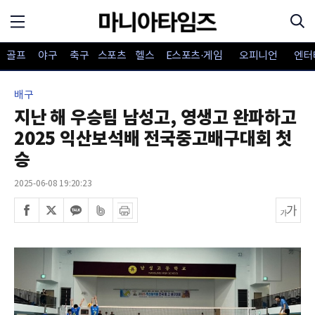
골프
야구
축구
스포츠
헬스
E스포츠·게임
오피니언
엔터
배구
지난 해 우승팀 남성고, 영생고 완파하고
2025 익산보석배 전국중고배구대회 첫
승
2025-06-08 19:20:23