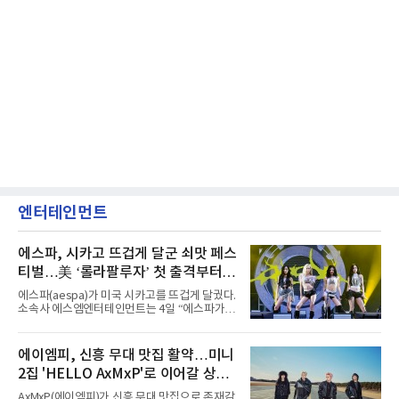
엔터테인먼트
에스파, 시카고 뜨겁게 달군 쇠맛 페스
티벌…美 ‘롤라팔루자’ 첫 출격부터
증명한 존재감
에스파(aespa)가 미국 시카고를 뜨겁게 달궜다.
소속사 에스엠엔터테인먼트는 4일 “에스파가
지난 2일(현지 시간) 미국 시카고 그랜트 파크에
서 열린 ‘롤라팔루자 시카고’(Lollapalooza
Chicago)의 알리안츠 스테이지에 올랐다”며
에이엠피, 신흥 무대 맛집 활약…미니
“총 14곡으로 구성된 세트리스트를 선사, 데뷔 7
2집 'HELLO AxMxP'로 이어갈 상승
년 차다운 노련한 무대 매너와 파워풀한 에너지
로 현장의 분위기를 압도했다”고 밝혔다.1991
세
AxMxP(에이엠피)가 신흥 무대 맛집으로 존재감