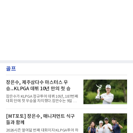
골프
장은수, 제주삼다수 마스터스 우
승...KLPGA 데뷔 10년 만의 첫 승
장은수가 KLPGA 정규투어 데뷔 10년, 187번째
대회 만에 첫 우승을 차지했다.장은수는 9일 제
주도 서귀포시 테디밸리 골프앤리조트(파72)에
서 열린 제주삼다수 마스터스(총상금 10억원)
최종 4라운드에서 보기 없이 버디 3개를 잡아 합
[MT포토] 장은수, 매니저먼트 식구
계 14언더파 274타를 기록했다. 13언더파 275
들과 함께
타 공동 2위 강채연, 문정민을 1타 차로 제치고
우승 상금 1억8천만원을 받았다.2017년 신인왕
2026시즌 열여덟 번째 대회이자 KLPGA투어 하
출신인 그는 상비군과 국가대표를 거쳤지만