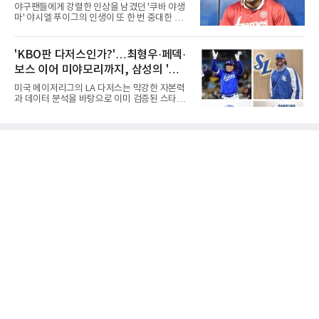
대별 상징성과 업적을 고려하면 충분히 설득력
야구팬들에게 강렬한 인상을 남겼던 '쿠바 야생
있는 이름들이다.선동열은 한국 야구가 배출한
마' 야시엘 푸이그의 인생이 또 한 번 중대한 갈
최고의 투수로 평가받는다. 해태 시절 통산 146
림길에 섰다. 메이저리그와 한국 프로야구에서
승과 평균자책점 1.20이라는 압도적인 기록을
거액을 벌었던 푸이그가 연방 사건 선고를 앞두
남겼고, 1980년대 후반 리그를 지배했다. 일본
고 파산보호를 신청했다.푸이그는 최근 미국 플
'KBO판 다저스인가?'…최형우·페덱·
프로야구에서도 성공하며 한국 선수의 해외 진
로리다 파산 법원에 챕터11 파산보호 신청을 냈
출 가능성을 보여준 상징적인 존
보스 이어 미야모리까지, 삼성의 '스펙
다. 챕터11은 기업이나 개인이 채권자들과 협의
를 통해 재정 구조를 재편할 수 있도록 돕는 제도
만렙' 승부수
미국 메이저리그의 LA 다저스는 막강한 자본력
다.미 매체들에 따르면 푸이그의 자산 규모는
과 데이터 분석을 바탕으로 이미 검증된 스타들
1000만~5000만 달러(약 146억~730억 원), 부
을 영입하는 대표적인 팀이다. 오타니 쇼헤이를
채는 100만~1000만 달러(약 14억~146억 원) 수
비롯해 메이저리그 정상급 선수들을 품으며 매
준으로 신고됐다. 다만 법원은 채권자 목록과 자
시즌 우승 후보로 평가받는 다저스의 행보는 늘
산 내역 등 일부 필수 자료가 빠졌다며 서류 미비
야구계의 관심을 끌었다. 가능성에 투자하기보
를 지적했다.관심이 쏠리는 이
다, 이미 무대에서 증명한 선수들을 통해 당장의
경쟁력을 끌어올린다는 점이다.최근 한국 프로
야구에서도 비슷한 방향성을 보여주는 팀이 있
다. 바로 삼성 라이온즈다. 삼성은 오프시즌 최형
우를 다시 품었다. 이는 단순한 베테랑 영입이 아
니라, 승부처에서 힘을 발휘할 수 있는 검증된
리더를 선택한 것이다.외국인 대체 투수 구성도
마찬가지다. 메이저리그