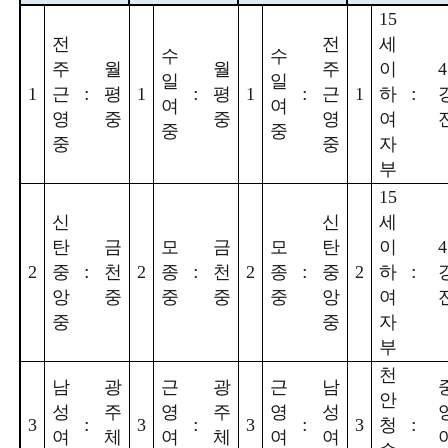
15
전
전
세
수
수
주
월
월
주
이
4
일
일
:
:
:
:
1
근
평
1
평
1
근
1
하
여
여
영
중
중
영
여
중
중
중
중
자
부
15
신
신
세
탄
금
모
금
모
탄
이
4
:
:
:
:
2
중
천
2
종
천
2
종
중
2
하
앙
중
중
중
중
앙
여
중
중
자
부
천
남
광
근
광
근
남
안
성
주
영
주
영
성
:
:
:
:
3
3
3
3
청
여
체
여
체
여
여