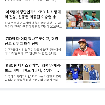
연이 2026시즌 한국여자프로골프(KLPGA) 투어
자만 놓고 보면 KBO가 유난히 혹사 구조라고 말
하반기 첫 대회 제주삼다수 마스터스(총상금 10
하기 어렵다.하지만 중요한 것은 숫자가 아니라
억 원, 우승상금 1억8000만 원) 2라운드에서 단
환경이다. 한국의 여름은 달라지고 있다. 과거와
독 선두로 도약했다.강채연은 7일 제주도 서귀
'이 5명이 정답인가?' KBO 최초 명예
비교하기 어려울 정도로 폭염이 길어지고 강해
포의 테디밸리 골프앤리조트(파72)에서 열린 2
지고 있다. 여기에 장마, 이
의 전당, 선동열·최동원·이승엽·송진
라운드에서 버디 5개와 보기 1개를 묶어 4언더
파 68타를 쳤다. 중간합계 9언더파 135타로 전
우·김응용을 둘러싼 논쟁
한국 프로야구 역사에 남을 새로운 이정표가 세
날 공동 4위에서 선두로 올라섰다. 공동 2위 그
워진다. 한국야구 명예의 전당 건립이 2027년으
룹(8언더파 136타)과는 한 타 차다.이 대회는 그
로 다가오면서 이제 야구계의 관심은 하나의 질
에게 특별하다. 2023년 정규투어에 데뷔한 강채
문으로 향하고 있다. "누가 한국 야구 최초의 명
연은 2024년 8월 이 대회에서 공동 2위로 주목
예의 전당 헌액자가 될 것인가?"현재 가장 많이
'760억 다 어디 갔나?' 푸이그, 형량
받았으나, 지난해 상금순위 75위에 그쳐 시드순
거론되는 후보군은 선동열, 최동원, 이승엽, 송
위전으로 밀렸고 본선에서도 78위에
선고 앞두고 파산 신청
진우, 그리고 김응용 감독이다. 한국 야구의 시
대별 상징성과 업적을 고려하면 충분히 설득력
야구팬들에게 강렬한 인상을 남겼던 '쿠바 야생
있는 이름들이다.선동열은 한국 야구가 배출한
마' 야시엘 푸이그의 인생이 또 한 번 중대한 갈
최고의 투수로 평가받는다. 해태 시절 통산 146
림길에 섰다. 메이저리그와 한국 프로야구에서
승과 평균자책점 1.20이라는 압도적인 기록을
거액을 벌었던 푸이그가 연방 사건 선고를 앞두
남겼고, 1980년대 후반 리그를 지배했다. 일본
고 파산보호를 신청했다.푸이그는 최근 미국 플
'KBO판 다저스인가?'…최형우·페덱·
프로야구에서도 성공하며 한국 선수의 해외 진
로리다 파산 법원에 챕터11 파산보호 신청을 냈
출 가능성을 보여준 상징적인 존
보스 이어 미야모리까지, 삼성의 '스펙
다. 챕터11은 기업이나 개인이 채권자들과 협의
를 통해 재정 구조를 재편할 수 있도록 돕는 제도
만렙' 승부수
미국 메이저리그의 LA 다저스는 막강한 자본력
다.미 매체들에 따르면 푸이그의 자산 규모는
과 데이터 분석을 바탕으로 이미 검증된 스타들
1000만~5000만 달러(약 146억~730억 원), 부
을 영입하는 대표적인 팀이다. 오타니 쇼헤이를
채는 100만~1000만 달러(약 14억~146억 원) 수
비롯해 메이저리그 정상급 선수들을 품으며 매
준으로 신고됐다. 다만 법원은 채권자 목록과 자
시즌 우승 후보로 평가받는 다저스의 행보는 늘
산 내역 등 일부 필수 자료가 빠졌다며 서류 미비
야구계의 관심을 끌었다. 가능성에 투자하기보
를 지적했다.관심이 쏠리는 이
다, 이미 무대에서 증명한 선수들을 통해 당장의
경쟁력을 끌어올린다는 점이다.최근 한국 프로
야구에서도 비슷한 방향성을 보여주는 팀이 있