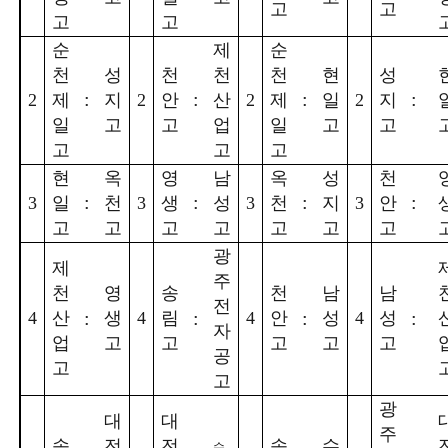
고
고
고
고
순
제
순
천
성
천
천
천
현
성
:
:
:
:
2
제
지
2
안
산
2
제
일
2
지
일
고
고
업
일
고
고
고
고
고
현
옥
영
남
옥
성
천
:
:
:
:
3
일
천
3
생
성
3
천
지
3
안
고
고
고
고
고
고
고
광
제
주
천
영
송
천
남
남
전
:
:
:
:
4
산
생
4
림
4
안
성
4
성
자
업
고
고
고
고
고
공
고
고
광
대
대
주
송
전
전
송
수
수