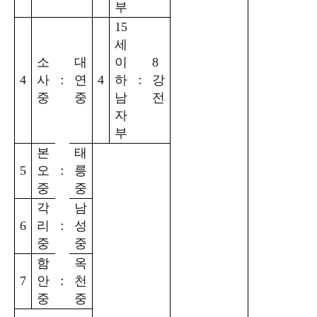
부
15
세
소
대
이
8
:
:
4
사
연
4
하
강
중
중
남
전
자
부
본
태
:
5
오
릉
중
중
각
남
:
6
리
성
중
중
함
옥
:
7
안
천
중
중