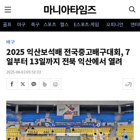
골프
야구
축구
스포츠
헬스
E스포츠·게임
오피니언
엔터
배구
2025 익산보석배 전국중고배구대회, 7
일부터 13일까지 전북 익산에서 열려
2025-06-03 09:53:33