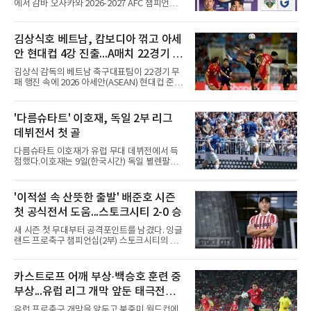
에서 감바 오사카와 2026-2027 AFC 챔피언스
적으로 맡겼다.그러나 2026시즌
리그 엘리트(ACLE) 예선 플레이오프를 치른다.
승자는 ACLE 본선에 오르고 패자는 2부 격 대회
인 AFC 챔피언스리그2(ACL2)로 향한다. 강원은
김상식호 베트남, 캄보디아 꺾고 아세
2024시즌 K리그1 준우승 자격으로 나선 지난 시
안 현대컵 4강 진출...A매치 22경기 무
즌 ACLE에서 창단 첫 아시아 무대를 경험하며
16강에 진출했고, 2025시즌 리그 5위로 이번 출
패 질주
김상식 감독의 베트남 축구대표팀이 22경기 무
전권을 얻었다.감바 오사카는 2025-2026시즌
패 행진 속에 2026 아세안(ASEAN) 현대컵 준결
ACL2 결승에서 크리스티아누 호날두의 소속팀
승에 올랐다.베트남은 7일(한국시간) 하노이 미
알나스르를 2-0으로 꺾은 우승팀이다. 지난 7일
딘 국립경기장에서 열린 캄보디아와의 조별리그
J리그 개막전에서 우라와 레즈를 4-3으로 이겨
A조 4차전에서 응우옌 딘 박의 2골과 상대 자책
'다름슈타트' 이호재, 독일 2부 리그
기세도 좋다.최근 리그 2연패로 상승세가 끊긴
골을 묶어 3-1로 이겼다. 3승 1무 승점 10으로
강원은 이번 승리로 반등을 노린다. 김대
데뷔전서 첫 골
싱가포르(승점 8)를 제치고 조 1위를 차지했고,
A매치 연속 무패는 22경기(19승 3무)로 늘렸다.
다름슈타트 이호재가 유럽 무대 데뷔전에서 득
종전 자국 기록은 18경기였다.2년마다 열리는
점했다.이호재는 9일(한국시간) 독일 뵐렌팔토
현대컵은 '동남아의 월드컵'으로 불리며, 스즈키
어 경기장에서 열린 홀슈타인 킬과의 2026-
컵·미쓰비시컵을 거쳐 30주년을 맞아 타이틀 스
2027시즌 2.분데스리가(2부) 개막전에서 0-2로
폰서가 바뀌었다. 2024년 우승팀 베트남은 2연
뒤진 후반 추격골을 넣었다. 후반 15분 핀 라켄
'이적설 속 산뜻한 출발' 배준호 시즌
패와 통산 4번째 우승을 노린다.준결승 상대 말
마허와 교체 투입된 그는 후반 31분 페널티지역
레이시아는 8일 필리핀을 1-0
첫 공식전서 도움...스토크시티 2-0 승
오른쪽에서 카이 클레피시의 패스를 받아 오른
발 슈팅으로 마무리했다.다름슈타트는 후반 41
새 시즌 첫 무대부터 공격포인트를 남겼다. 잉글
분 알렉산다르 부코티치의 동점골로 승점 1을
랜드 프로축구 챔피언십(2부) 스토크시티의 배
챙겼다. 홀슈타인 킬은 전반 8분 기예르모 발지,
준호가 시즌 첫 공식전에서 도움을 올렸다.배준
전반 42분 필 하레스의 골로 앞섰으나 2-2 무승
호는 9일(한국시간) 영국 스토크온트렌트의 베
부에 그쳤다.2000년생 이호재는 191㎝ 신장을
트365 스타디움에서 열린 올덤 애슬레틱(4부)과
카스트로프 어깨 부상·백승호 훈련 중
활용한 제공권과 문전 슈팅이 강점인 정통 스트
의 2026-2027시즌 잉글랜드 풋볼리그컵(EFL
라이커로, K리그1 포항 스틸러스에서
부상...유럽 리그 개막 앞둔 태극전사
컵) 1라운드에서 팀의 2-0 승리에 쐐기를 박는
골을 도왔다.투입 직후 결정적인 장면을 만들었
악재
유럽 프로축구 개막을 앞두고 북중미 월드컵에