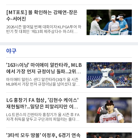
스’(총상금 10억 원, 우승상금 1억 8천만 원)가
제주도 서귀포시에 위치한 테디밸리 골프앤리조
트(파72/6,767야드)에서 열리고 있다.9일 현재
[MT포토] 볼 확인하는 강채연-장은
최종라운드 경기가 펼쳐지고 있다.장은수가 1번
수-서어진
홀에서 경기하고 있다.
2026시즌 열여덟 번째 대회이자 KLPGA투어 하
반기 첫 대회인 ‘제13회 제주삼다수 마스터
스’(총상금 10억 원, 우승상금 1억 8천만 원)가
제주도 서귀포시에 위치한 테디밸리 골프앤리조
트(파72/6,767야드)에서 열리고 있다.9일 현재
야구
최종라운드 경기가 펼쳐지고 있다.장은수가 1번
홀에서 경기하고 있다.
'163⅔이닝' 마이애미 알칸타라, MLB
에서 가장 먼저 규정이닝 돌파...2위와
14이닝 차
마이애미 말린스 샌디 알칸타라(30)가 올 시즌
MLB에서 가장 먼저 규정이닝을 넘어섰다.알칸
타라는 9일(한국시간) 미국 마이애미 론디포파
크에서 열린 로스앤젤레스 에인절스전에 선발
등판해 7이닝 3피안타 무실점을 기록, 7-0 승리
LG 홍창기 FA 협상, '김현수 케이스'
를 이끌며 시즌 13승(6패)을 올렸다. 평균자책점
재현될까?...밀당은 피말리지만 이적
은 3.52로 떨어졌고, 3회를 마쳤을 때 통산 1천
226이닝을 기록해 리키 놀라스코의 구단 최다
가능성은 낮아
LG 트윈스의 간판타자 홍창기가 올 시즌 후 FA
이닝(1천225⅔이닝)을 경신했다.시즌 소화 이닝
자격 취득을 앞두고 구단과의 피말리는 줄다리
은 163⅔이닝으로 규정이닝 162이닝을 통과했
기를 예고하고 있다. 과거 팀의 핵심 자원이었던
다. 이닝 2위 크리스토페르 산체스(필라델피아
김현수가 FA 시장에서 이적했던 충격적인 선례
필리스·149⅔이닝)보다 14이닝 많다.2017년 세
가 소환되면서 벌써부터 팬들의 이목이 집중되
'3타석 모두 땅볼' 이정후, 6경기 연속
인트루이스에서 데뷔해 이듬해 마이애미로 이적