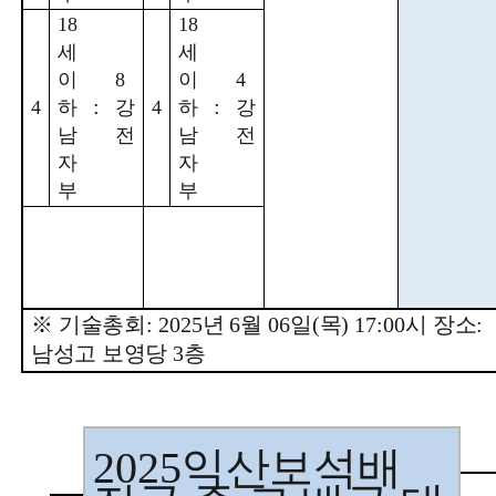
18
18
세
세
이
8
이
4
:
:
4
하
강
4
하
강
남
전
남
전
자
자
부
부
※
기술총회
: 2025
년
6
월
06
일
(
목
) 17:00
시 장소
:
남성고 보영당
3
층
2025
익산보석배