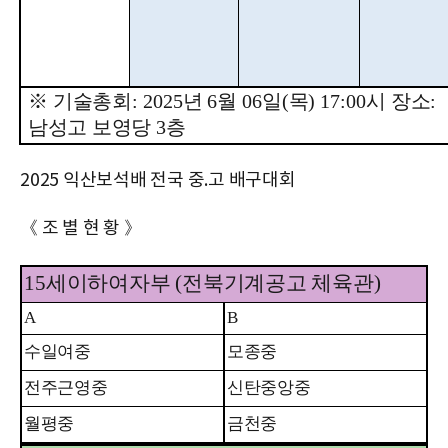
※
기술총회
: 2025
년
6
월
06
일
(
목
) 17:00
시 장소
:
남성고 보영당
3
층
2025 익산보석배 전국 중.고 배구대회
《 조 별 현 황 》
15
세이하여자부
(
전북기계공고 체육관
)
A
B
수일여중
모종중
전주근영중
신탄중앙중
월평중
금천중