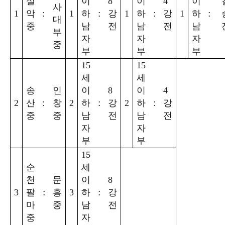
설
이
8
이
4
이
사
:
:
:
:
1
악
1
하
강
1
하
강
1
하
대
중
남
전
남
전
남
부
자
자
자
중
부
부
부
15
15
세
세
송
인
이
8
이
4
:
:
:
2
산
창
2
하
강
2
하
강
중
중
남
전
남
전
자
자
부
부
15
순
세
천
문
이
8
:
:
3
팔
흥
3
하
강
마
중
남
전
중
자