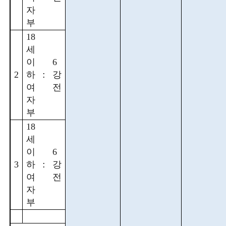
자
부
18
세
이
6
:
2
하
강
여
전
자
부
18
세
이
6
:
3
하
강
여
전
자
부