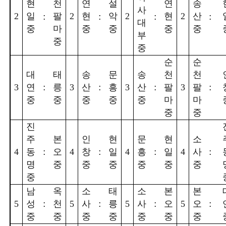
현
천
연
설
연
송
사
:
:
:
:
2
일
팔
2
현
악
2
현
2
산
대
중
마
중
중
중
중
부
중
중
순
순
대
태
송
문
송
천
천
:
:
:
:
3
연
릉
3
산
흥
3
산
팔
3
팔
중
중
중
중
중
마
마
중
중
진
주
본
인
현
문
현
소
:
:
:
:
4
동
오
4
창
일
4
흥
일
4
사
명
중
중
중
중
중
중
중
남
옥
소
태
소
본
본
:
:
:
:
5
성
천
5
사
릉
5
사
오
5
오
중
중
중
중
중
중
중