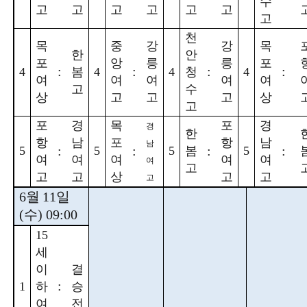
수
고
고
고
고
고
고
고
천
목
중
강
강
목
한
안
포
앙
릉
릉
포
:
:
:
:
4
봄
4
4
청
4
여
여
여
여
여
고
수
상
고
고
고
상
고
포
경
목
포
경
경
한
항
남
포
항
남
남
:
:
:
:
5
5
5
봄
5
여
여
여
여
여
여
고
고
고
상
고
고
고
6
월
11
일
(
수
) 09:00
15
세
이
결
:
1
하
승
여
전