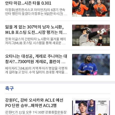
는 양상이다.다만 이번 협상은 과거 김현수 케이
한 그는 2022년 리그 최다 228⅔이닝
안타 마감...시즌 타율 0.301
스와는 판이하게 다른 환경 속에서 전개될 것으
로 보인다. 선수 측과 구단 간의 시각 차이가 팽
이정후(샌프란시스코 자이언츠)의 6경기 연속
팽히 맞서며 내부 협상 과정은 극심한 진통을 겪
안타 행진이 끊겼다.이정후는 9일(한국시간) 미
을 가능성이 크지만, 시장 외부에서 불어오는 변
국 샌프란시스코 오라클 파크에서 열린 MLB 디
수는 제한적일 것이라는 분석이 지배적이다.홍
트로이트 타이거스와의 홈경기에 2번 타자 우익
창기는 지난 2025년 불의의 무릎 부상으로 전력
수로 출전해 3타수 무안타에 그쳤다. 시즌 타율
잃을 게 없는 307억의 남자 노시환,
에서 이탈하는 아픔을 겪었고, 이어진 2026시즌
은 0.301로 하락했다. 1회와 4회 유격수 땅볼, 7
초중반에도 실전 감각 회복
MLB 포스팅 도전...시장 평가는 의외
회 2루수 땅볼로 물러났고 9회초 대수비와 교체
됐다.샌프란시스코는 팀 전체가 2안타에 묶인
일 수 있어
한화 이글스의 간판타자 노시환이 올겨울 메이
데다 7회 6실점이 겹쳐 0-8로 졌다.샌디에이고
저리그(MLB) 포스팅 시스템을 통해 새로운 도전
파드리스 송성문은 휴스턴 애스트로스와의 홈경
에 나선다.노시환은 11년 총액 307억 원이라는
기에 결장했다. 샌디에이고는 3-2로 이겼다.
KBO리그 사상 초유의 비FA 다년 계약을 체결하
면서 동시에 해외 진출 가능성을 열어두는 조항
오타니는 대성공, 게레로 주니어는 대
을 포함했다. 국내에서 이미 최고 수준의 대우와
참사?...7300억원 게레로, 홈런이 충
확실한 입지를 확보한 만큼, 이번 메이저리그 도
전은 생존을 건 승부수가 아니다.오히려 잃을 것
격적인 6개, 야후 스포츠 "올해 트레
메이저리그(MLB)의 거액 투자가 명암을 극명하
이 없는 도전에 가깝다. 노시환은 이미 KBO리그
이드했어야" 질타
게 갈라놓고 있다. 수억 달러의 초대형 계약을 안
에서 연평균 약 28억 원에 달하는 대형 계약과
고 출발한 슈퍼스타들의 성적이 팀의 희로애락
한화의 프랜차이즈 스타라는 지위를 얻었다. 만
을 결정짓는 가운데, LA 다저스의 오타니 쇼헤
약 MLB 구단들의 평가가 기대에 미치지 못하더
이가 완벽한 대성공 신화를 써 내려가는 것과 달
라도 돌아올 곳이 확실하다.그렇다고 포스팅 도
축구
리 토론토 블루제이스의 블라디미르 게레로 주
전의 의미가 작아지는 것은 아
니어는 대참사 수준의 부진에 허덕이고 있다.토
론토는 2025년 4월 게레로 주니어와 계약 기간
14년, 총액 5억 달러(당시 7300억원)라는 메이
강원FC, 감바 오사카와 ACLE 예선
저리그 역사상 손꼽히는 초대형 연장 계약을 체
PO 단판 승부...패하면 ACL2행
결했다. 토론토는 2021년의 경이로운 폭발력과
2024년의 반등, 그리고 직전 시즌 포스트시즌에
강원FC가 11일 오후 7시 30분 강릉종합운동장
서 보여준 맹활약을 믿고 그에게 팀의 미래를 전