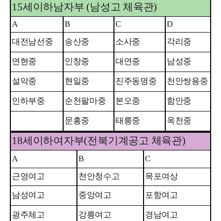
15
세이하남자부
(
남성고 체육관
)
A
B
C
D
대전남선중
송산중
소사중
각리중
연현중
인창중
대연중
남성중
설악중
현일중
진주동명중
천안쌍용중
인하부중
순천팔마중
본오중
함안중
문흥중
태릉중
옥천중
18
세이하여자부
(
전북기계공고 체육관
)
A
B
C
근영여고
천안청수고
목포여상
남성여고
중앙여고
포항여고
광주체고
강릉여고
경남여고