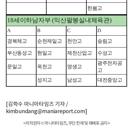
한봄고
18
세이하남자부
(
익산팔봉실내체육관
)
A
B
C
D
경북체고
순천제일고
천안고
송림고
부산동성고
현일고
제천산업고
수성고
광주전자공
문일고
옥천고
영생고
고
성지고
남성고
대전중앙고
[김학수 마니아타임즈 기자 /
kimbundang@maniareport.com]
<저작권자 © 마니아타임즈, 무단 전재 및 재배포 금지>