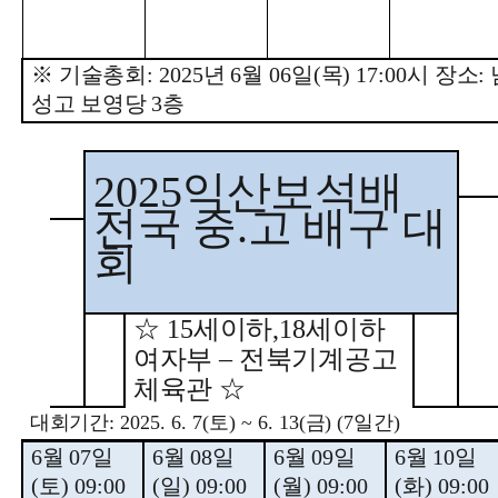
※
기술총회
: 2025
년
6
월
06
일
(
목
) 17:00
시 장소
:
성고 보영당
3
층
2025
익산보석배
전국 중
.
고 배구 대
회
☆
15
세이하
,18
세이하
여자부
–
전북기계공고
체육관
☆
대회기간
: 2025. 6. 7(
토
) ~ 6. 13(
금
) (7
일간
)
6
월
07
일
6
월
08
일
6
월
09
일
6
월
10
일
(
토
) 09:00
(
일
) 09:00
(
월
) 09:00
(
화
) 09:00