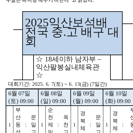
수들은 파이팅 해주기 바란다"고 밝혔다.
2025
익산보석배
전국 중
.
고 배구 대
회
☆
18
세이하 남자부
–
익산팔봉실내체육관
☆
대회기간
: 2025. 6. 7(
토
) ~ 6. 13(
금
) (7
일간
)
6
월
07
일
6
월
08
일
6
월
09
일
6
월
10
일
(
토
) 09:00
(
일
) 09:00
(
월
) 09:00
(
화
) 09:00
부
순
경
경
산
문
천
옥
문
북
북
:
:
:
:
1
동
일
1
제
천
1
일
1
체
체
성
고
일
고
고