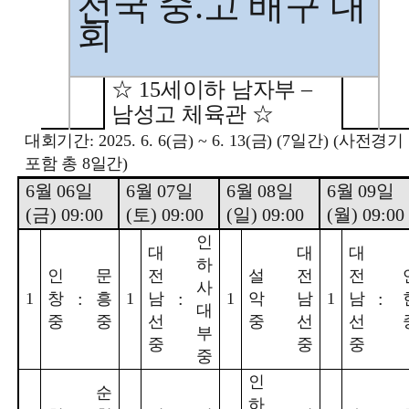
전국 중
.
고 배구 대
회
☆
15
세이하 남자부
–
남성고 체육관
☆
대회기간
: 2025. 6. 6(
금
) ~ 6. 13(
금
) (7
일간
) (
사전경기
포함 총
8
일간
)
6
월
06
일
6
월
07
일
6
월
08
일
6
월
09
일
(
금
) 09:00
(
토
) 09:00
(
일
) 09:00
(
월
) 09:00
인
대
대
대
하
인
문
전
설
전
전
사
:
:
:
1
창
흥
1
남
1
악
남
1
남
대
중
중
선
중
선
선
부
중
중
중
중
인
순
하