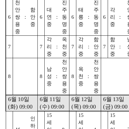
천
진
진
안
함
대
주
태
주
각
:
:
:
:
6
쌍
안
6
연
동
6
릉
동
6
리
용
중
중
명
중
명
중
중
중
중
각
옥
각
함
함
:
:
:
7
7
리
천
7
리
안
7
안
중
중
중
중
중
천
천
남
안
옥
안
:
:
8
8
성
쌍
8
천
쌍
중
용
중
용
중
중
6
월
10
일
6
월
11
일
6
월
12
일
6
월
13
일
(
화
) 09:00
(
수
) 09:00
(
목
) 09:00
(
금
) 09:00
15
15
15
인
세
세
세
하