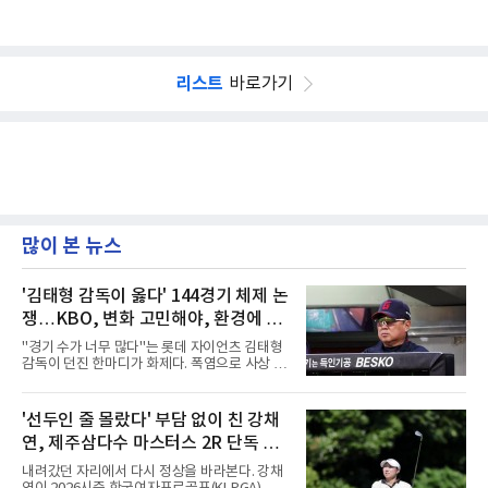
리스트
바로가기
많이 본 뉴스
'김태형 감독이 옳다' 144경기 체제 논
쟁…KBO, 변화 고민해야, 환경에 맞
는 경기 수가 바람직
"경기 수가 너무 많다"는 롯데 자이언츠 김태형
감독이 던진 한마디가 화제다. 폭염으로 사상 초
유의 이틀 연속 전 경기 취소가 결정된 날, 김 감
독은 단순히 더위를 이야기하지 않았다. 우천,
폭염, 부상 등 변수가 늘어나는 현실에서 현재
'선두인 줄 몰랐다' 부담 없이 친 강채
팀당 144경기 체제가 과연 지속 가능한지 질문
연, 제주삼다수 마스터스 2R 단독 선
을 던졌다.물론 144경기가 세계적으로 특별히
많은 숫자는 아니다. 메이저리그는 팀당 162경
두
내려갔던 자리에서 다시 정상을 바라본다. 강채
기, 일본프로야구도 143~144경기를 치른다. 숫