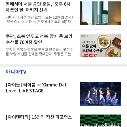
고, 2023년 같은 물류센터에서 발생한 화재에
앰배서더 서울 풀만 호텔, '오후 6시
민들의 호응 속에 CFS는 즉시 행동에 나섰다. 지
대해서도 쿠팡 입주 전 공사 과정에서 벌어진 일
난 28일 오후 전문 청소업체와
체크인 딜' 패키지 선봬
이라며 선을 그었다.쿠팡은 21일 인천 물류센터
내부에서 불이 타는 냄새가 났다는 의혹과 관련
앰배서더 서울 풀만 호텔이 오는 12월 31일까지
해 “사실무근”이라는 입장을 밝혔다.회사 측은
'6PM Check-in Deal(오후 6시 체크인 딜)' 패키
“인근에서 지난 15일 다른 회사에서 발생한 대
지를 선보인다.이번 패키지는 오후 6시 체크인
형 화재 연기가 인입돼 즉시 방재팀이 조사한 결
으로 여유로운 저녁 시간부터 호텔 스테이를 시
과 일산화탄소가 미검출됐고, 내부 문제가 아닌
작할 수 있도록 준비됐다.앰배서더 서울 풀만 호
쿠팡, 초복 앞두고 전복·장어 등 보양
것으로 확인됐다”고 설명했다.이어 “정확한 화
텔 측은 “퇴근 후 또는 주말 도심 속에서 짧지만
재 원인은 추후 조사될
수산물 70여종 할인
온전한 휴식을 원하는 고객들에게 특별한 경험
을 제공한다”고 밝혔다.패키지는 디럭스와 이그
쿠팡이 초복과 중복을 앞두고 전복을 비롯한 여
제큐티브 두 가지 타입으로 구성된다. 디럭스 패
름 보양 수산물 판매를 확대한다. 쿠팡은 오는
키지는 객실 1박(룸 온리)으로 심플한 호캉스를
20일까지 전복, 문어, 낙지, 장어 등 70여종의 수
즐길 수 있으며, 이그제큐티브 패키지는 객실 1
산물을 할인 판매한다고 8일 밝혔다.이번 행사
박과 함께 클럽 앰배서더 라운지 2인 이용, 웰니
에는 국내산 활전복과 문어, 낙지, 장어, 생물새
스 센터 사우나 2인 이용 혜택이 포함된다.특히
마니아TV
우 등이 포함됐다. 쿠팡은 올해 큰 크기의 전복
클럽 앰배서더 라운지
생산량이 늘어난 점을 반영해 주요 산지 상품을
로켓프레시 새벽배송으로 선보인다고 설명했다.
전복은 산지에서 채취한 뒤 전국으로 직송되는
[아이들] 타이틀 곡 'Gimme Dat
방식으로 운영된다. 신선도가 중요한 상품인 만
Love' LIVE STAGE
큼 이르면 다음 날 오전 배송이 가능하도록 물류
망을 활용하고 있다.쿠팡의 전복 매입량도 늘고
있다. 쿠팡에 따르면 전복 매입량은 2020년 30
톤 미만에서 2022년 140톤
[아이덴티티] 15인의 꽉찬 퍼포먼스