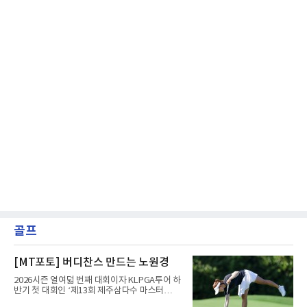
골프
[MT포토] 버디찬스 만드는 노원경
2026시즌 열여덟 번째 대회이자 KLPGA투어 하
반기 첫 대회인 ‘제13회 제주삼다수 마스터
스’(총상금 10억 원, 우승상금 1억 8천만 원)가