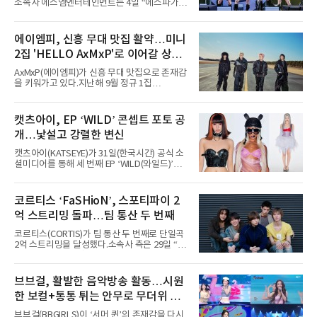
소속사 에스엠엔터테인먼트는 4일 “에스파가
지난 2일(현지 시간) 미국 시카고 그랜트 파크에
서 열린 ‘롤라팔루자 시카고’(Lollapalooza
Chicago)의 알리안츠 스테이지에 올랐다”며
에이엠피, 신흥 무대 맛집 활약…미니
“총 14곡으로 구성된 세트리스트를 선사, 데뷔 7
2집 'HELLO AxMxP'로 이어갈 상승
년 차다운 노련한 무대 매너와 파워풀한 에너지
로 현장의 분위기를 압도했다”고 밝혔다.1991
세
AxMxP(에이엠피)가 신흥 무대 맛집으로 존재감
년 시작된 ‘롤라팔루자’는 8개 스테이지, 170여
을 키워가고 있다.지난해 9월 정규 1집
팀의 아티스트와 40만 명 이상의 관객이 운집하
'AxMxP'를 발매하며 가요계에 정식 출격한
는 북미 최대 규모의 페스티벌이다.올해 ‘롤라팔
AxMxP는 데뷔 전부터 버스킹과 각종 페스티벌,
루자 시카고’에는 에스파 외에도 제니, 아이들,
공연 무대에 오르며 실전 경험을 쌓아왔다.이들
캣츠아이, EP ‘WILD’ 콘셉트 포토 공
코르티스 등 K팝 스타들이 출연진 명단에 이름
은 소속사 패밀리 콘서트를 비롯해 '뷰티풀 민트
을 올렸다.이날 에스파는
개…낯설고 강렬한 변신
라이프 2025', '2025 부산국제록페스티벌' 등 대
형 무대에 잇달아 출연해 당찬 에너지와 풋풋한
캣츠아이(KATSEYE)가 31일(한국시간) 공식 소
매력으로 음악팬들의 눈도장을 찍었다.이후
셜미디어를 통해 세 번째 EP ‘WILD(와일드)’의
AxMxP는 '카운트다운 판타지 2025-2026',
콘셉트 포토와 트랙리스트를 공개했다.‘Wild
'PEAKBOX 2025 vol.2 : 사랑·청춘·행복', '2025
heart(와일드 하트)’라는 제목이 붙은 콘셉트 포
Someday Christmas - 부산' 등 무대를 통해 안
토에는 멤버들의 본능적이고 야성적인 면모가
코르티스 ‘FaSHioN’, 스포티파이 2
정적인 실력을 입증했고, 올해 '2026 어썸뮤직
강렬하게 담겼다. 짙은 아이섀도와 푸른빛·금빛·
페스티벌', '뷰티풀 민트 라이프 2026', '2026
억 스트리밍 돌파…팀 통산 두 번째
붉은빛의 컬러 렌즈가 비현실적인 분위기를 자
아내고, 여러 원색이 불규칙하게 뒤섞인 멀티컬
코르티스(CORTIS)가 팀 통산 두 번째로 단일곡
러 헤어와 과감한 블루·블랙 립 메이크업이 낯설
2억 스트리밍을 달성했다.소속사 측은 29일 “코
고도 매혹적인 비주얼을 완성했다.스타일링 역
르티스의 데뷔 앨범 수록곡 ‘FaSHioN’이 글로
시 파격적이다. 스터드와 망사, 코르셋, 풍성한
벌 오디오·음원 스트리밍 플랫폼 스포티파이에
레이스 등 언뜻 어울리지 않을 듯한 소재와 실루
서 27일 자로 누적 재생 수 2억 회를 돌파했
브브걸, 활발한 음악방송 활동…시원
엣을 거침없이 결합했다. 멤버들은 각기 다른 개
다”고 밝혔다.곡이 발표된 지 약 10개월 만이다.
성을 살린 스타일링을 선
한 보컬+통통 튀는 안무로 무더위 사
팀의 첫 번째 2억 스트리밍 곡은 동일 음반에 수
록된 ‘GO!’다. 이 노래는 공개 약 9개월 만인 지
냥
브브걸(BBGIRLS)이 ‘서머 퀸’의 존재감을 다시