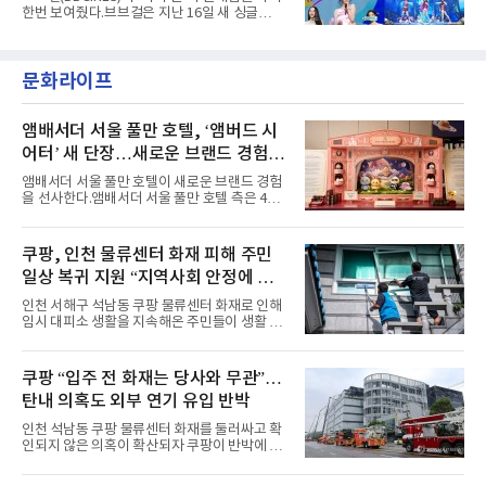
난달 26일 자에 2억 고지를 밟았다. 이는 최근 5
한번 보여줬다.브브걸은 지난 16일 새 싱글
년 내 데뷔한 보이그룹의 곡 중 최단기 2억 달성
'BODY WAVE'(바디 웨이브)를 발매하고 각종 음
이며 ‘FaSHioN’이 그 다음이다.코르티스는 평
악방송에 출연했다.브브걸은 컴백 이후 Mnet
소 관심이 많은 ‘패션’을 소재로 곡을 공동 창작
'엠카운트다운'을 시작으로 KBS2 '뮤직뱅크',
했다. “내 티, 5 bucks 바지는, 만원” 등 멤버들
문화라이프
MBC '쇼! 음악중심', SBS '인기가요' 등 주요 음
의 라이프 스타일
악방송 무대에 올라 화려한 퍼포먼스를 펼쳤다.
시원한 에너지와 안정적인 라이브, 통통 튀는 매
력을 앞세워 매 무대 색다른 볼거리를 선사했다.
앰배서더 서울 풀만 호텔, ‘앰버드 시
특히 화사한 파스텔 톤의 비치웨어부터 청량한
어터’ 새 단장…새로운 브랜드 경험 선
마린룩, 햇살 아래 반짝이는 물결을 연상시키는
사
스커트, 강렬한 붉은 계열의 스타일링까지 각기
앰배서더 서울 풀만 호텔이 새로운 브랜드 경험
다른 매력을 선보였다. 브브걸은 다채로운 여름
을 선사한다.앰배서더 서울 풀만 호텔 측은 4일
패션을 완벽하게 소화하며 보
“호텔 공식 마스코트 앰버드(Ambird)의 새로운
이야기를 담은 인형 극장 콘셉트의 공간 ‘앰버드
시어터(Ambird Theater)’를 새롭게 선보인
쿠팡, 인천 물류센터 화재 피해 주민
다”고 밝혔다.앰배서더 서울 풀만 호텔은 로비
일상 복귀 지원 “지역사회 안정에 총
한편에 마련된 앰버드 존을 통해 앰버드의 세계
관을 소개해왔다. 앰버드 존은 앰버드가 우주여
력”
인천 서해구 석남동 쿠팡 물류센터 화재로 인해
행 중 수집한 다양한 굿즈를 전시한 '앰버드 플래
임시 대피소 생활을 지속해온 주민들이 생활 터
닛(Ambird Planet)과 계절별 플라워 연출로 사
전으로 돌아갈 수 있는 계기가 마련됐다. 쿠팡풀
랑받아온 ‘앰버드 가든(Ambird Garden)’으로
필먼트서비스(CFS)가 지난 28일부터 화재 피해
구성되어 있다.새 단장한 앰버드 시어터는 오페
주민을 대상으로 전문 출장 청소서비스 지원에
쿠팡 “입주 전 화재는 당사와 무관”…
라 극장을 모티브로 한 데코레이션으로 구성됐
나섬으로써 본격적인 지역사회 복구 작업이 시
다. 무대 공간 및 티켓 박스
탄내 의혹도 외부 연기 유입 반박
작된 것이다.대피소 주민 중심 청소 접수, 첫날
부터 2가구 지원 완료CFS는 신현초등학교, 신
인천 석남동 쿠팡 물류센터 화재를 둘러싸고 확
현북초등학교, 신현여자중학교 등 인천 서해구
인되지 않은 의혹이 확산되자 쿠팡이 반박에 나
관내 임시 대피소 3곳에서 체류해온 화재 피해
섰다. 화재 전 센터 내부에서 탄내가 났다는 주장
주민들을 대상으로 출장 청소업체 요청 접수를
에 대해서는 외부 화재 연기 유입이라고 설명했
시작했다. 현장에서 극심한 피해를 입은 지역 주