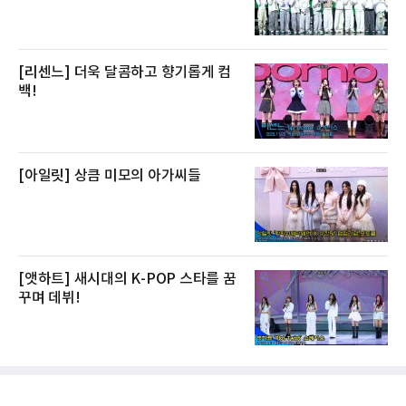
[리센느] 더욱 달콤하고 향기롭게 컴
백!
[아일릿] 상큼 미모의 아가씨들
[앳하트] 새시대의 K-POP 스타를 꿈
꾸며 데뷔!