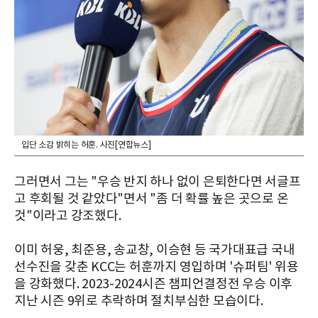
입단 소감 밝히는 허훈. 사진[연합뉴스]
그러면서 그는 "우승 반지 하나 없이 은퇴한다면 서글프
고 후회될 것 같았다"면서 "좀 더 확률 높은 곳으로 온
것"이라고 강조했다.
이미 허웅, 최준용, 송교창, 이승현 등 국가대표급 국내
선수진을 갖춘 KCC는 허훈까지 영입하며 '슈퍼팀' 위용
을 강화했다. 2023-2024시즌 챔피언결정전 우승 이후
지난 시즌 9위로 추락하며 절치부심한 모습이다.