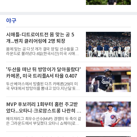
제주도 서귀포시에 위치한 테디밸리 골프앤리조
트(파72/6,767야드)에서 열리고 있다.6일 현재
1라운드 경기가 펼쳐지고 있다.노원경이 10번
홀에서 경기하고 있다.
야구
시애틀-디트로이트전 몸 맞는 공 5
개...벤치 클리어링에 2명 퇴장
몸에 맞는 공 다섯 개가 결국 양 팀 선수들을 그
라운드로 불러냈다.6일(한국시간) 미국 시애틀
T모바일 파크에서 열린 시애틀 매리너스와 디트
로이트 타이거스의 경기에서 벤치 클리어링이
벌어졌다. 난투극으로 번지지는 않았으나 좌완
'두산을 떠난 뒤 방망이가 달아올랐다'
게이브 스파이어와 댄 윌슨 시애틀 감독이 퇴장
카메론, 미국 트리플A서 타율 0.407
당했다.발단은 선발이었다. 시애틀 브라이언 우
가 디트로이트 타자를 세 차례 맞혔다. 다만 팔꿈
두산 베어스에서 방출된 다즈 카메론(29)이 미
치 보호대에 맞거나 변화구에 발이 스치는 수준
국 무대에서 방망이를 뽐내고 있다.지난달 토론
이어서 치명적이지는 않았다.분위기는 그다음에
토 블루제이스와 마이너리그 계약을 맺은 카메
달라졌다. 우에 이어 등판한 스파이어가 우타자
론은 루키리그 2경기를 거쳐 트리플A 버펄로 바
글라이버 토레스의 몸쪽 빠른 볼로 왼쪽 넓적다
이슨스로 승격한 뒤 연일 뜨거운 타격감을 보이
MVP 후보끼리 1회부터 홈런 주고받
리를 맞혔다. 토레스와 시애틀 포수 칼 롤리가 말
고 있다.수치가 압도적이다. 트리플A 15경기에
을 주고받자 AJ 힌치 디
았다...오타니·크로암스트롱 나란히 홈
서 타율 0.407(54타수 22안타), 2홈런, 10타점,
8도루를 기록 중이며 OPS는 1.151에 이른다.
런 맞불
메이저리그 최우수선수(MVP) 경쟁의 두 축이 같
15경기 중 14경기에서 안타를 만들었고 최근 7
은 그라운드에서 부딪쳤다.오타니 쇼헤이(로스
경기 연속 안타도 이어갔다.6일(한국시간) 노퍽
앤젤레스 다저스)와 피트 크로암스트롱(시카고
타이즈전에서도 4타수 3안타 2득점을 올렸다.
컵스)은 6일(한국시간) 미국 시카고 리글리필드
2-6으로 뒤진 9회말 1사에서 좌전 안타로 발판