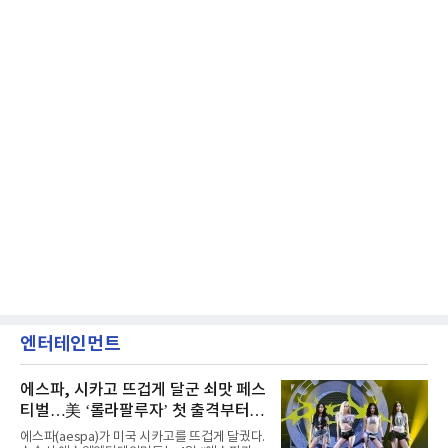
엔터테인먼트
에스파, 시카고 뜨겁게 달군 쇠맛 페스
티벌…美 ‘롤라팔루자’ 첫 출격부터
증명한 존재감
에스파(aespa)가 미국 시카고를 뜨겁게 달궜다.