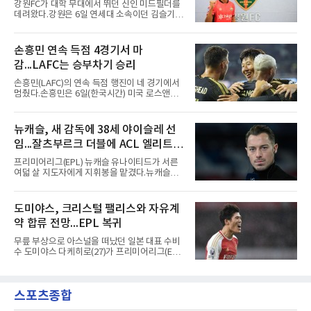
강원FC가 대학 무대에서 뛰던 신인 미드필더를
만이 달았던 번호다.합류 과정은 순탄치 않았다.
데려왔다.강원은 6일 연세대 소속이던 김슬기
스페인으로 건너가려던 그는 병역 특례 행정 절
(19)를 영입했다고 밝혔다. 186㎝, 79㎏의 신체
차 문제로 출국이 미뤄졌고, 국내에서 홀로 훈련
조건을 갖췄다.이력은 우승으로 채워져 있다. 수
해 왔다. 6일 입국하는 동료들과 처음 대면한 뒤
원고 시절 주축으로 활약하며 지난해 전국고등
손흥민 연속 득점 4경기서 마
짧게 호흡을 맞춰 경기에 나선다.역할도 관심사
리그와 추계전국고등대회 우승에 기여했고, 올
다. 유려한 탈압박과
감...LAFC는 승부차기 승리
해 연세대 진학 후에는 춘계한산대첩기대학대회
정상에 올랐다. 2024년에는 17세 이하(U-17) 대
손흥민(LAFC)의 연속 득점 행진이 네 경기에서
표팀 훈련에도 소집됐다.김슬기는 입단하게 돼
멈췄다.손흥민은 6일(한국시간) 미국 로스앤젤
기쁘고 영광이라며 프로 무대에서도 성장해 팀
레스 BMO 스타디움에서 열린 2026시즌 리그스
에 꼭 필요한 선수가 되겠다고 각오를 밝혔다.
컵 리그 페이즈 1차전 치바스 과달라하라(멕시
코)전에 선발 출전했으나 공격포인트 없이 후반
뉴캐슬, 새 감독에 38세 야이슬레 선
41분 타일러 보이드와 교체됐다. 이날 골을 넣었
임...잘츠부르크 더블에 ACL 엘리트 2
다면 공식전 5경기 연속 득점이었다. 다만 메이
저리그사커(MLS)에서 이어온 4경기 연속골 기
연패 경력
프리미어리그(EPL) 뉴캐슬 유나이티드가 서른
록은 유지된다.경기는 팽팽했다. 전반 38분 다비
여덟 살 지도자에게 지휘봉을 맡겼다.뉴캐슬은
드 마르티네스의 땅볼 크로스를 드니 부앙가가
6일(현지시간) 마티아스 야이슬레(독일) 감독 선
오른발로 마무리해 LAFC가 앞섰으나, 4분 뒤 로
임을 발표했다. 그는 스페인 라망가에서 진행 중
베르토 알바라도가 골 지역 정면에서 왼발 슈팅
인 프리시즌 캠프에 곧바로 합류했다. 구단은 유
도미야스, 크리스털 팰리스와 자유계
으로 골대 오른쪽 하단을 찔러 균형을 맞췄다.승
럽 축구계에서 가장 촉망받는 젊은 감독을 데려
부는 승부차기로 갈렸다. LAFC는
약 합류 전망...EPL 복귀
왔다고 밝혔다.이력은 이른 나이에 쌓였다. 서른
셋이던 2021년 오스트리아 레드불 잘츠부르크
무릎 부상으로 아스널을 떠났던 일본 대표 수비
사령탑에 올라 첫 시즌 리그와 컵대회를 동시에
수 도미야스 다케히로(27)가 프리미어리그(EPL)
제패했고, 구단 역사상 처음으로 팀을 유럽축구
로 돌아온다.영국 BBC는 6일(한국시간) 도미야
연맹(UEFA) 챔피언스리그 토너먼트에 올린 뒤
스가 입단 테스트를 마치고 크리스털 팰리스에
리그 2연패도 달성했다.아시아에서도 성과를 냈
자유계약(FA)으로 합류할 전망이라고 보도했다.
다. 2023년 사우디아라비아 알아흘리로 옮겨
스포츠종합
큰 틀의 계약 조건은 이미 합의됐고 구단은 개막
2024-2025시즌과 2025-2026시즌
을 앞두고 영입 절차를 서두르고 있다.그의 최근