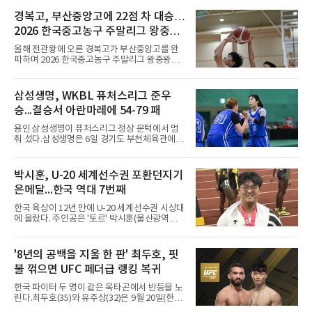
여정은 순탄치 않았다. 고질적인 무릎 부상 끝에
지난 시즌 아스널과 상호 합의로 계약을 해지했
경복고, 부산중앙고에 22점 차 대승…
고, 네덜란드 아약스에서 시즌 막판 8경기를 소
2026 한국중고농구 주말리그 왕중왕
화했다. 이후 일본 대표로 월드컵에 나서 선발 2
전 첫 승 신고
경기를 포함해 3경기를 뛰며 감각을 끌어올렸
올해 전관왕에 오른 경복고가 부산중앙고를 완
다.구단의 판단은 신중했다. 크리스털 팰리스는
파하며 2026 한국중고농구 주말리그 왕중왕전
기량을 확신하면서도 부상
첫 경기를 승리로 장식했다.경복고는 6일 전남
해남 우슬체육관에서 열린 대회 남고부 예선리
그 H조 1차전에서 부산중앙고를 98-76으로 제
삼성생명, WKBL 퓨처스리그 준우
압했다. 박지오가 26점, 김호원이 22점, 정우진
승...결승서 아란마레에 54-79 패
이 19점을 올리는 등 삼각편대의 고른 활약이 승
리를 이끌었다.경복고는 경기 초반부터 박지오
용인 삼성생명이 퓨처스리그 정상 문턱에서 멈
와 김호원의 내·외곽포가 고르게 터지며 주도권
춰 섰다.삼성생명은 6일 경기도 부천체육관에서
을 잡았다. 전반을 40-34로 앞선 경복고는 후반
열린 2026 티켓링크 WKBL 퓨처스리그 결승에
들어 높은 야투 성공률을 앞세워 점수 차를 더욱
서 일본여자프로농구 2부 리그 아란마레에 54-
벌렸고, 결국 22점 차 완승으로 경기를 마무리했
79로 졌다. 이다연이 14점을 넣었으나 20점 9리
박시훈, U-20 세계선수권 포환던지기
다.B조에서는 용산고가 안양고를 98-71로 꺾고
바운드를 기록한 바이 쿰바 디야산을 앞세운 상
대회 2연승을 달렸다.한편 남중
은메달...한국 역대 7번째
대를 넘지 못했다.이번 대회에 처음 출전한 아란
마레는 조별리그부터 결승까지 6전 전승을 거뒀
한국 육상이 12년 만에 U-20 세계선수권 시상대
고, 디야산이 최우수선수(MVP)로 뽑혔다.
에 올랐다. 주인공은 '토르' 박시훈(울산광역시)
이다.박시훈은 6일(한국시간) 미국 오리건주 유
진 헤이워드 필드에서 열린 세계육상연맹(WA)
20세 이하 세계선수권 남자 포환던지기 결선에
'8년의 공백을 지울 한 판' 최두호, 핏
서 20.31ｍ를 던져 2위에 올랐다. 우승자 알레산
불 꺾으면 UFC 페더급 랭킹 복귀
드로 보르헤스(브라질)와는 4㎝ 차이였다.기록
의 의미는 크다. 1986년 시작된 이 대회에서 한
한국 파이터 두 명이 같은 옥타곤에서 반등을 노
국이 따낸 메달은 은 1개와 동 5개뿐이다. 1992
린다.최두호(35)와 유주상(32)은 9월 20일(한국
년 이진일(800ｍ)의 은메달 이후 박재홍, 박재
시간) 미국 로스앤젤레스 크립토닷컴 아레나에