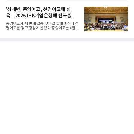
명, 정상진, 김현섭, 우상혁이 동메달을 보탰다.
서 열리는 'UFC 331: 반 vs 판토자 2'에 출전해
박시훈은 2014년 우상혁 이후 12년 만이자 역대
각각 파트리시우 핏불(39·브라질), 마이클 애즈
'삼세번' 중앙여고, 선명여고에 설
7번째 메달리스트가 됐다.승부는 막판에 갈렸
웰 주니어(25·미국)와 맞선다.최두호의 목표는 8
다. 3차 시기에서 20.31ｍ로 선
욕…2026 IBK기업은행배 전국중고
년 만의 페더급 랭킹 재진입이다. 데뷔 후 3연속
KO승으로 11위까지 올랐던 그는 2018년 7월 순
배구대회 우승
중앙여고가 세 번째 결승 맞대결 끝에 마침내 선
위에서 빠졌고, 병역을 마치고 2023년 복귀한
명여고를 꺾고 정상에 올랐다.중앙여고는 6일
뒤 1무에 이어 다시 3연속 KO승을 기록했다.상
충북 제천실내체육관에서 열린 2026 IBK기업은
대는 만만치 않다. 핏불은 현 페더급 15위이자
행배 전국중고배구대회 18세 이하 여자부 결승
벨라토르 두 체급 챔피언 출신으로 통산 37승 9
에서 선명여고를 세트스코어 3-1(13-25, 25-14,
패 중 KO 13회, 서브미션 12회, 판정 13회를 고
25-17, 25-10)로 물리치고 우승을 차지했다.첫
루 갖췄다. 통산 17승 중 1
세트를 13-25로 내주며 불안하게 출발한 중앙여
고는 이후 조직력을 되찾아 2세트부터 경기 주
도권을 완전히 장악했다. 강한 서브와 탄탄한 수
비를 앞세워 내리 세 세트를 따내며 짜릿한 역전
승을 완성했다.이번 우승은 더욱 의미가 컸다. 중
앙여고는 올해 3월 춘계연맹전과 5월 종별선수
권대회 결승에서 모두 선명여고에 패해 준우승
에 머물렀다. 그러나 세 번째