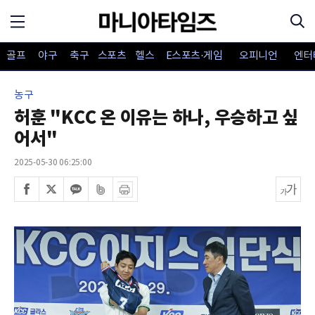
골프
야구
축구
스포츠
헬스
E스포츠·게임
오피니언
엔터
농구
허훈 "KCC 온 이유는 하나, 우승하고 싶
어서"
2025-05-30 06:25:00