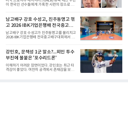
미국 프로야구 메이저리그(MLB) 뉴욕 메츠 구단
상 포인트(313점), 상금(9억8천400만원), 평균
이 한국인 선수들에게 가혹한 시련의 장소로 전
타수(70.41타) 등 주요 부문 1위를 달리는 김민
락하고 있다. 한때 한국 야구의 미래를 이끌어갈
솔과 2승으로 뒤쫓는 서교림의 맞대결은 지난 7
대형 유망주로 기대를 모았던 투수 심준석에 이
월 5일 롯데 오픈 이후 한 달 만이다. 그동안 김민
어, 빅리그 경력을 지닌 내외야수 배지환까지 연
남고배구 강호 수성고, 진주동명고 꺾
솔이 하이원리조트 여자오픈에 나설 때 서교림
달아 뉴욕 메츠 산하 마이너리그에서 방출 통보
은 LPGA 에비앙 챔피언십에, 서교림
고 2026 IBK기업은행배 전국중고배
를 받는 아픔을 겪었다. 두 선수의 동반 이탈은
메츠 구단이 유독 한국 선수들에게 '기회의 땅'이
구대회 4강 진출
남고배구 강호 수성고가 진주동명고를 물리치고
아닌 '무덤'처럼 작용하고 있음을 방증하고 있다.
2026 IBK기업은행배 전국중고배구대회에서 18
고교 시절 시속 160km에 달하는 강속구로 큰 스
세이하 남자부 4강에 진출했다.지난 6월 2026
포트라이트를 받았던 심준석은 루키리그에서 메
한국중고배구 2차연맹전 준우승팀 수성고는 4
츠 구단으로부터 방출 조치됐다. 피츠버그 파이
일 충북 제천 대원대 민송체육관에서 열린 대회
강민호, 문책성 1군 말소?...외인 투수
리츠와 마이애미 말린스를 거쳐 메츠에 둥지를
8강전에서 진주동명고를 상대로 공격력이 호조
틀며 반등을 노렸으나
부진에 불붙은 '포수리드론'
를 보이며 세트스코어 3-1(25-19, 25-22, 21-
25, 25-23)으로 꺾었다. 인하부고도 부산동성고
이해하기 어려운 장면이었다. 강민호는 최근 타
를 맞아 뛰어난 조직력을 바탕으로 삼아 3-0(25-
격감이 좋았다. 여전히 공격에서 존재감을 보여
19, 25-19, 25-23)으로 완승을 거두고 4강에 합
주고 있었고, 특별한 부상 소식도 없었다. 그런
류했다. .한편 18세이하 여자부 4강은 중앙여고-
데 갑작스럽게 1군 엔트리에서 제외됐다. 팬들
일신여상, 광주체고-선명여고의 대결로 좁혀졌
사이에서 성적이 떨어진 주전 선수를 쉬게 하는
다. ◇4일 전적
상황도 아니고, 부상으로 빠지는 것도 아니라면
'왜 지금인가'라는 의문이 생길 수밖에 없다.특히
시점이 겹쳤다. 삼성 외국인 투수들이 잇따라 난
타를 당했고, 일부 팬들은 그 원인을 강민호의
포수 리드에서 찾기 시작했다. 이른바 '포수리드
론'이다. 볼 배합이 문제였던 것 아니냐, 투수와
의 호흡에 문제가 있었던 것 아니냐는 지적이다.
그리고 이어진 강민호의 1군 말소. 때문에 팬들
사이에서는 "문책성