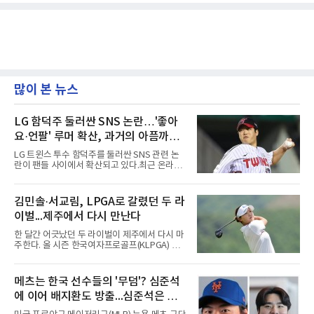
많이 본 뉴스
LG 함덕주 둘러싼 SNS 논란…'좋아
요·언팔' 루머 확산, 과거의 아픔까지
소환됐다
LG 트윈스 투수 함덕주를 둘러싼 SNS 관련 논
란이 팬들 사이에서 확산되고 있다.최근 온라인
커뮤니티와 SNS를 중심으로 함덕주의 SNS 활
동과 관련한 여러 소문이 퍼지면서, 과거 LG 이
적 이후 겪었던 일들까지 다시 주목받고 있다.일
김민솔·서교림, LPGA로 갈렸던 두 라
각에서는 함덕주가 LG 공식 계정 '언팔' 및 관련
이벌...제주에서 다시 만난다
게시물을 정리하고 친정팀 두산 베어스 계정을
팔로우하고 두산과 관련된 흔적만 남겼다는 주
한 달간 어긋났던 두 라이벌이 제주에서 다시 마
장이 나오고 있다. 또한 상대 팀 선수의 홈런 릴
주한다. 올 시즌 한국여자프로골프(KLPGA) 투
스에 '좋아요'를 눌렀다는 이야기도 전해지고 있
어를 달구는 김민솔과 서교림이 격돌한
다.하지만 해당 행동들이 실재했는지 여부는 확
다.KLPGA 투어는 6일 제주도 서귀포시 테디 밸
인되지 않았다. 시점과 의도 역시 불분명하다. 그
리 골프 앤 리조트의 밸리·테디 코스(파72)에서
메츠는 한국 선수들의 '무덤'? 심준석
럼에도 팬들 사이에서 논란이 커진 이유는 그가
개막하는 제주삼다수 마스터스(총상금 10억원·
LG 이적 후 부상과 재활로
에 이어 배지환도 방출...심준석은 이
우승 상금 1억8천만원)로 하반기를 시작한다.두
선수의 재회 자체가 화제다. 올 시즌 3승으로 대
미 귀국, 배지환은 미국 잔류할 듯