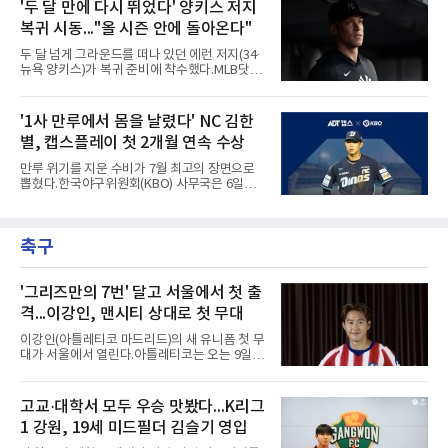
에서 나란히 홈런 두 방씩을 주고받았다.첫 회부
'두 달 만에 다시 뛰었다' 양키스 저지
을 놓았고, 버펄로는 이 회에만 5점을 뽑아 7-6
터 불이 붙었다. 1회초 선두타자 오타니가 컵스
역전승을 거뒀다.한국에서의 성적도
복귀 시동..."올 시즌 안에 돌아온다"
선발 이마나가 쇼타를 상대로 우월 솔로 홈런을
뽑자, 1회말 크로암스트롱이 다저스 선발 에릭
두 달 넘게 그라운드를 떠나 있던 에런 저지(34·
라워를 상대로 중월 솔로 홈런으로 응수했다. 최
뉴욕 양키스)가 복귀 준비에 착수했다.MLB닷컴
근 50년간 리글리필드에서 1회 양 팀 선두타자
은 6일(한국시간) 저지가 전날 추가 검사를 받은
홈런이 함께 나온 것은 두 번째이며, 통계업체
뒤 야외 달리기와 상체 저항 운동으로 훈련 강도
엘리어스 스포츠뷰로에 따르면 그해 MVP 투표
를 높여도 된다는 허가를 받았다고 전했다.저지
'1사 만루에서 몸을 날렸다' NC 김한
10위 이내 선수끼리 이런 공방을 벌인 사례는 처
는 이날 뉴욕 양키스타디움에서 열린 세인트루
음이다.흐름은 크로암스트롱
별, 캡스플레이 첫 2개월 연속 수상
이스 카디널스전을 앞두고 야구 장비를 착용한
채 스트레칭과 조깅, 저항 밴드 훈련을 소화했
만루 위기를 지운 수비가 7월 최고의 장면으로
다. 아메리칸리그 최우수선수(MVP) 3회 수상자
뽑혔다.한국야구위원회(KBO) 사무국은 6일
인 그가 부상 이후 야외 달리기에 나선 것은 처음
2026 신한 SOL KBO리그 7월 월간 캡스플레이
이다.본인의 의지는 확고하다. 저지는 올 시즌 안
수상자로 NC 다이노스 내야수 김한별을 선정했
에 돌아오겠다며, 애초부터 최대한 빨리 복귀하
다고 밝혔다. 6월에 이어 두 달 연속 수상으로,
는 것이 계획이었고 올해를 접겠다고 생각한 적
축구
이 상 제정 이래 첫 사례다.ADT캡스가 KBO와
은 없다고 말했다.이탈은
함께 시상하는 이 상은 공식 기록위원이 승리 확
률 기여도와 수비 지수를 종합 평가해 해당 기간
최고점을 받은 수비 장면에 준다.수상 장면은 지
'그리즈만의 7번' 달고 서울에서 첫 출
난달 23일 서울 잠실구장에서 나왔다. NC가 7-5
격...이강인, 맨시티 상대로 첫 무대
로 앞선 8회말 1사 만루에서 김한별은 LG 트윈
스 오지환의 강한 타구에 몸을 날려 막아낸 뒤 유
이강인(아틀레티코 마드리드)의 새 유니폼 첫 무
격수 김주원에게 연결했다. 김주원이 1루수 블
대가 서울에서 열린다.아틀레티코는 오는 9일
레인에게 던지며 4-6-3 병살타가 완
오후 8시 서울월드컵경기장에서 맨체스터 시티
와 2026 쿠팡플레이 시리즈 친선 경기를 치른다.
구단 소집 명단에 이강인이 포함되면서 변수가
고교·대학서 모두 우승 맛봤다...K리그
없는 한 그의 첫 출격은 서울이 된다.등번호부터
1 강원, 19세 미드필더 김슬기 영입
무게가 실렸다. 이강인은 첫 경기부터 7번을 단
다. 2010년대 팀의 전성기를 이끈 앙투안 그리즈