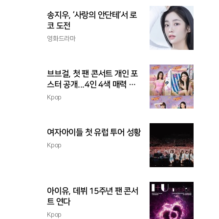
송지우, ‘사랑의 안단테’서 로
코 도전
영화드라마
브브걸, 첫 팬 콘서트 개인 포
스터 공개...4인 4색 매력 발
산
Kpop
여자아이들 첫 유럽 투어 성황
Kpop
아이유, 데뷔 15주년 팬 콘서
트 연다
Kpop