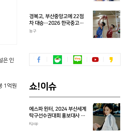
수
경복고, 부산중앙고에 22점
차 대승…2026 한국중고농
구 주말리그 왕중왕전 첫 승
농구
신고
설은 인
쇼!이슈
봉 1억원
에스파 윈터, 2024 부산세계
탁구선수권대회 홍보대사 위
촉
Kpop