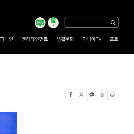
피니언
엔터테인먼트
생활문화
마니아TV
포토