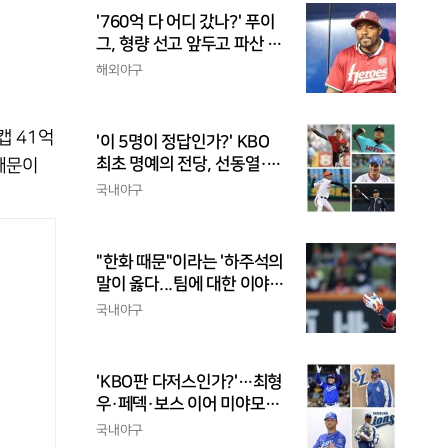
'760억 다 어디 갔나?' 푸이
그, 형량 선고 앞두고 파산 신
청
해외야구
캡 41억
'이 5명이 정답인가?' KBO
최초 명예의 전당, 선동열·최
때문이
동원·이승엽·송진우·김응용
국내야구
을 둘러싼 논쟁
"한화 때문"이라는 '하주석의
말이 옳다...팀에 대한 이야
기, 끝까지 안 하는 게 도리
국내야구
'KBO판 다저스인가?'…최형
우·페덱·보스 이어 미야모리
까지, 삼성의 '스펙 만렙' 승부
국내야구