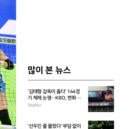
많이 본 뉴스
'김태형 감독이 옳다' 144경
기 체제 논쟁…KBO, 변화 고
민해야, 환경에 맞는 경기 수
국내야구
가 바람직
'선두인 줄 몰랐다' 부담 없이