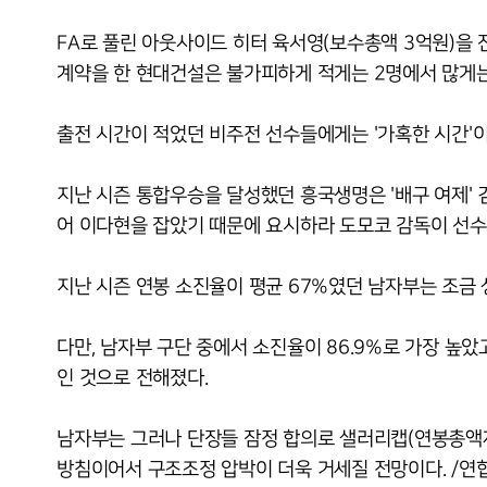
FA로 풀린 아웃사이드 히터 육서영(보수총액 3억원)을 
계약을 한 현대건설은 불가피하게 적게는 2명에서 많게는
출전 시간이 적었던 비주전 선수들에게는 '가혹한 시간'이
지난 시즌 통합우승을 달성했던 흥국생명은 '배구 여제' 김
어 이다현을 잡았기 때문에 요시하라 도모코 감독이 선수
지난 시즌 연봉 소진율이 평균 67%였던 남자부는 조금 
다만, 남자부 구단 중에서 소진율이 86.9%로 가장 높
인 것으로 전해졌다.
남자부는 그러나 단장들 잠정 합의로 샐러리캡(연봉총액제)
방침이어서 구조조정 압박이 더욱 거세질 전망이다. /연