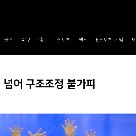
골프
야구
축구
스포츠
헬스
E스포츠·게임
오
% 넘어 구조조정 불가피