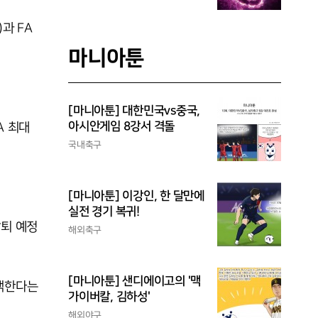
과 FA
마니아툰
[마니아툰] 대한민국vs중국,
아시안게임 8강서 격돌
A 최대
국내축구
[마니아툰] 이강인, 한 달만에
실전 경기 복귀!
탈퇴 예정
해외축구
[마니아툰] 샌디에이고의 '맥
감액한다는
가이버칼, 김하성'
해외야구