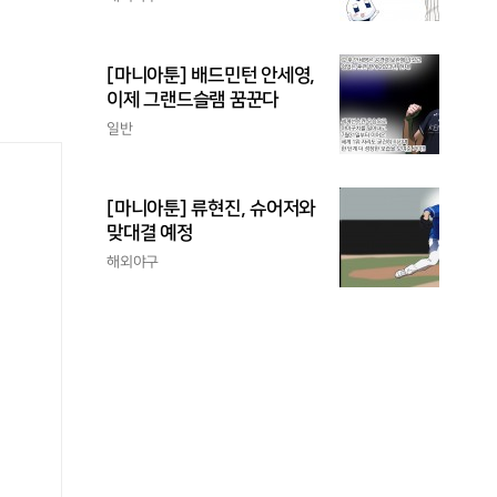
[마니아툰] 배드민턴 안세영,
이제 그랜드슬램 꿈꾼다
일반
[마니아툰] 류현진, 슈어저와
맞대결 예정
해외야구