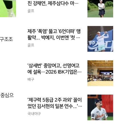
친 강채연, 제주삼다수 마스
터스 2R 단독 선두
골프
제주 '폭염' 뚫고 ‘6언더파’ 맹
활약... 박예지, 이번엔 ‘첫 우
 구조조
승’ 가나
골프
'삼세번' 중앙여고, 선명여고
에 설욕…2026 IBK기업은행
배 전국중고배구대회 우승
배구
 중심으
'제구력 5등급 2주 과외' 꼴이
었던 김서현의 일본 연수...'종
합검진표'에 불과
국내야구