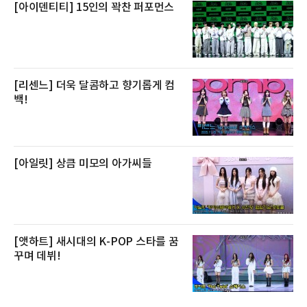
[아이덴티티] 15인의 꽉찬 퍼포먼스
[리센느] 더욱 달콤하고 향기롭게 컴
백!
[아일릿] 상큼 미모의 아가씨들
[앳하트] 새시대의 K-POP 스타를 꿈
꾸며 데뷔!