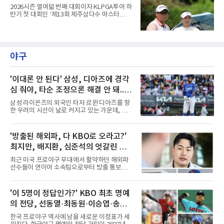
최다 우승 단독 1위에 오른다.라
2026시즌 열여덟 번째 대회이자 KLPGA투어 하
반기 첫 대회인 ‘제13회 제주삼다수 마스터
스’(총상금 10억 원, 우승상금 1억 8천만 원)가
제주도 서귀포시에 위치한 테디밸리 골프앤리조
트(파72/6,767야드)에서 열리고 있다.7일 현재
2라운드 경기가 펼쳐지고 있다.강채연이 12번
홀에서 경기하고 있다.
야구
'이대론 안 된다' 삼성, 디아즈에 경각
심 줘야, 타순 조정으론 해결 안 돼...벤
치 대기 등 채찍 들어야
삼성 라이온즈의 외국인 타자 르윈 디아즈를 향
한 우려의 시선이 날로 커지고 있는 가운데, 지
금이야말로 구단이 온정주의를 버리고 냉정하게
현실을 직시해야 할 때라는 목소리가 거세다. 그
동안 벤치는 디아즈의 이름값과 과거의 활약상
'방출된 해외파, 다 KBO로 오라고?'
을 믿으며 지루한 기다림을 이어왔지만, 이제는
최지만, 배지환, 심준석의 엇갈린 거
그러한 보수적이고 안일한 태도가 팀의 발목을
잡는 독으로 작용하고 있다는 지적이다.시즌 중
취와 현실
최근 미국 프로야구 무대에서 활약하던 해외파
반을 넘어 종착지를 향해 달리는 시점에서 외국
선수들이 연이어 소속팀으로부터 방출 통보를
인 타자의 부진은 단순한 개인의 슬럼프를 넘어
받으면서 국내 야구계의 시선이 집중되고 있다.
팀 전체의 사운이 걸린 중대한 사안이다. 수치상
메이저리그와 마이너리그를 오가며 도전을 이어
으로 드러나는 타점 몇 개에 안주하기에는 최근
가던 이들의 잇단 이탈은 자연스럽게 '이들이 과
'이 5명이 정답인가?' KBO 최초 명예
디아즈가 보여주는 경기 내용이 너무나 실망스
연 KBO리그로 유턴할 것인가'라는 뜨거운 화두
럽다. 승부처마다 터져 나
의 전당, 선동열·최동원·이승엽·송진
로 이어졌다. 일각에서는 당연하다는 듯 국내 복
귀를 점치고 있지만, 막상 뚜껑을 열어보면 세
우·김응용을 둘러싼 논쟁
한국 프로야구 역사에 남을 새로운 이정표가 세
선수가 마주한 현실과 향후 행보는 판이하게 갈