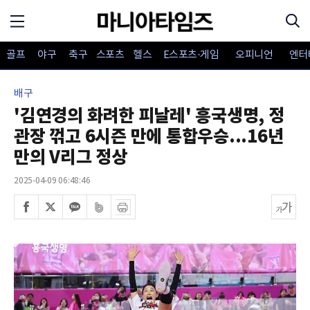
골프
야구
축구
스포츠
헬스
E스포츠·게임
오피니언
엔터
배구
'김연경의 화려한 피날레' 흥국생명, 정
관장 꺾고 6시즌 만에 통합우승...16년
만의 V리그 정상
2025-04-09 06:48:46