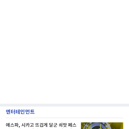
엔터테인먼트
에스파, 시카고 뜨겁게 달군 쇠맛 페스