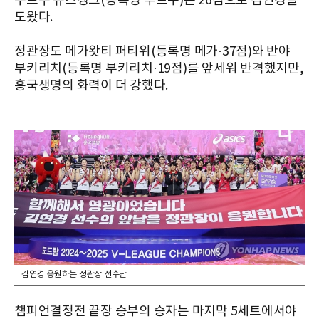
부르주 유즈겡크(등록명 투트쿠)는 26점으로 김연경을
도왔다.
정관장도 메가왓티 퍼티위(등록명 메가·37점)와 반야
부키리치(등록명 부키리치·19점)를 앞세워 반격했지만,
흥국생명의 화력이 더 강했다.
김연경 응원하는 정관장 선수단
챔피언결정전 끝장 승부의 승자는 마지막 5세트에서야