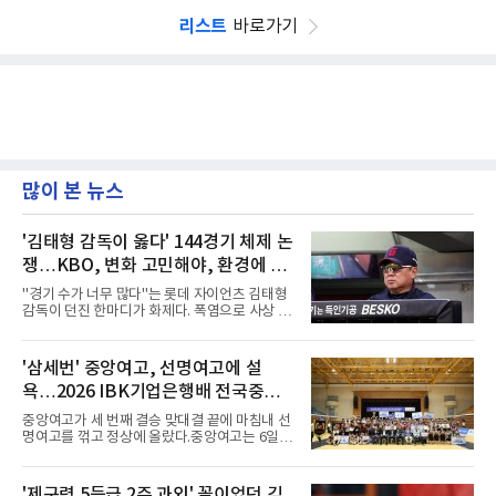
리스트
바로가기
많이 본 뉴스
'김태형 감독이 옳다' 144경기 체제 논
쟁…KBO, 변화 고민해야, 환경에 맞
는 경기 수가 바람직
"경기 수가 너무 많다"는 롯데 자이언츠 김태형
감독이 던진 한마디가 화제다. 폭염으로 사상 초
유의 이틀 연속 전 경기 취소가 결정된 날, 김 감
독은 단순히 더위를 이야기하지 않았다. 우천,
폭염, 부상 등 변수가 늘어나는 현실에서 현재
'삼세번' 중앙여고, 선명여고에 설
팀당 144경기 체제가 과연 지속 가능한지 질문
욕…2026 IBK기업은행배 전국중고
을 던졌다.물론 144경기가 세계적으로 특별히
많은 숫자는 아니다. 메이저리그는 팀당 162경
배구대회 우승
중앙여고가 세 번째 결승 맞대결 끝에 마침내 선
기, 일본프로야구도 143~144경기를 치른다. 숫
명여고를 꺾고 정상에 올랐다.중앙여고는 6일
자만 놓고 보면 KBO가 유난히 혹사 구조라고 말
충북 제천실내체육관에서 열린 2026 IBK기업은
하기 어렵다.하지만 중요한 것은 숫자가 아니라
행배 전국중고배구대회 18세 이하 여자부 결승
환경이다. 한국의 여름은 달라지고 있다. 과거와
에서 선명여고를 세트스코어 3-1(13-25, 25-14,
'제구력 5등급 2주 과외' 꼴이었던 김
비교하기 어려울 정도로 폭염이 길어지고 강해