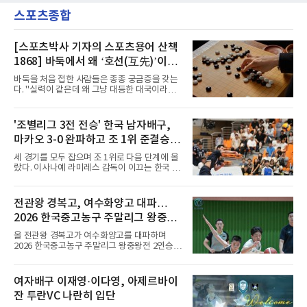
원고 시절 주축으로 활약하며 지난해 전국고등
짧게 호흡을 맞춰 경기에 나선다.역할도 관심사
스포츠종합
리그와 추계전국고등대회 우승에 기여했고, 올
다. 유려한 탈압박과
해 연세대 진학 후에는 춘계한산대첩기대학대회
정상에 올랐다. 2024년에는 17세 이하(U-17) 대
표팀 훈련에도 소집됐다.김슬기는 입단하게 돼
[스포츠박사 기자의 스포츠용어 산책
기쁘고 영광이라며 프로 무대에서도 성장해 팀
1868] 바둑에서 왜 ‘호선(互先)’이라
에 꼭 필요한 선수가 되겠다고 각오를 밝혔다.
말할까
바둑을 처음 접한 사람들은 종종 궁금증을 갖는
다. "실력이 같은데 왜 그냥 대등한 대국이라고
하지 않고 '호선'이라고 할까." (본 코너 1807회
‘바둑에서 왜 ‘대국(對局)’이라 말할까‘ 참조)'호
선(互先)'은 한자로 '서로 호(互)', '먼저 선(先)'을
'조별리그 3전 전승' 한국 남자배구,
쓴다. 직역하면 '서로 먼저 둔다'는 뜻이다. 여기
마카오 3-0 완파하고 조 1위 준결승
서 '서로 먼저 둔다'는 표현은 한 판에서 두 사람
이 동시에 선수를 잡는다는 의미가 아니다. 중국
진출
세 경기를 모두 잡으며 조 1위로 다음 단계에 올
과 일본의 고대 바둑에서 실력이 같은 사람끼리
랐다. 이사나예 라미레스 감독이 이끄는 한국 남
는 여러 판을 둘 때 흑(선수)을 번갈아 맡았다는
자배구 대표팀(세계랭킹 26위)이 2026 동아시
관행에서 나온 말이다. 한 판은 A가 흑을, 다음
아남자선수권대회 조별리그를 3연승으로 마무
판은 B가 흑을 맡는 식으로 서로 선수를 주고받
리했다.대표팀은 7일 몽골 울란바타르 AVA 아레
전관왕 경복고, 여수화양고 대파…
는다는 의미였던 것이다.인터넷 조선왕조실록에
나에서 열린 대회 B조 조별리그 3차전에서 마카
서 호
2026 한국중고농구 주말리그 왕중왕
오(119위)를 세트 점수 3-0(25-18 25-16 25-15)
으로 제압했다. 일본과 대만에 이어 마카오까지
전 결승토너먼트 확정
올 전관왕 경복고가 여수화양고를 대파하며
꺾은 한국은 조별리그 전승으로 준결승 티켓을
2026 한국중고농구 주말리그 왕중왕전 2연승을
손에 넣었다.공격은 고르게 터졌다. 김요한(삼성
달성, 결승 토너먼트 진출을 확정했다.경복고는
화재)과 임재영(대한항공)이 각각 13점씩 올렸
7일 전남 해남 구교체육관에서 열린 대회 남고
고, 김준우(삼성화재)가 10득점, 이상현(국군체
부 H조 예선 2차전에서 박지오(26점)와 김호원
여자배구 이재영·이다영, 아제르바이
육부대)이 9득점으로 힘을 보탰다.대표팀은 8일
(22점)의 활약을 앞세워 여수화양고를 94-59로
오후 8시 30분 A조 2위와 결승
잔 투란VC 나란히 입단
완파했다. 이로써 경복고는 예선 2전 전승을 기