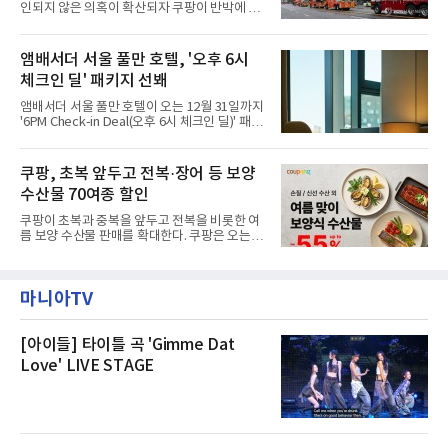
인되지 않은 의혹이 확산되자 쿠팡이 반박에 나
관내 임시 대피소 3곳에서 체류해온 화재 피해
섰다. 화재 전 센터 내부에서 탄내가 났다는 주장
주민들을 대상으로 출장 청소업체 요청 접수를
에 대해서는 외부 화재 연기 유입이라고 설명했
시작했다. 현장에서 극심한 피해를 입은 지역 주
고, 2023년 같은 물류센터에서 발생한 화재에
앰배서더 서울 풀만 호텔, '오후 6시
민들의 호응 속에 CFS는 즉시 행동에 나섰다. 지
대해서도 쿠팡 입주 전 공사 과정에서 벌어진 일
난 28일 오후 전문 청소업체와
체크인 딜' 패키지 선봬
이라며 선을 그었다.쿠팡은 21일 인천 물류센터
내부에서 불이 타는 냄새가 났다는 의혹과 관련
앰배서더 서울 풀만 호텔이 오는 12월 31일까지
해 “사실무근”이라는 입장을 밝혔다.회사 측은
'6PM Check-in Deal(오후 6시 체크인 딜)' 패키
“인근에서 지난 15일 다른 회사에서 발생한 대
지를 선보인다.이번 패키지는 오후 6시 체크인
형 화재 연기가 인입돼 즉시 방재팀이 조사한 결
으로 여유로운 저녁 시간부터 호텔 스테이를 시
과 일산화탄소가 미검출됐고, 내부 문제가 아닌
작할 수 있도록 준비됐다.앰배서더 서울 풀만 호
쿠팡, 초복 앞두고 전복·장어 등 보양
것으로 확인됐다”고 설명했다.이어 “정확한 화
텔 측은 “퇴근 후 또는 주말 도심 속에서 짧지만
재 원인은 추후 조사될
수산물 70여종 할인
온전한 휴식을 원하는 고객들에게 특별한 경험
을 제공한다”고 밝혔다.패키지는 디럭스와 이그
쿠팡이 초복과 중복을 앞두고 전복을 비롯한 여
제큐티브 두 가지 타입으로 구성된다. 디럭스 패
름 보양 수산물 판매를 확대한다. 쿠팡은 오는
키지는 객실 1박(룸 온리)으로 심플한 호캉스를
20일까지 전복, 문어, 낙지, 장어 등 70여종의 수
즐길 수 있으며, 이그제큐티브 패키지는 객실 1
산물을 할인 판매한다고 8일 밝혔다.이번 행사
박과 함께 클럽 앰배서더 라운지 2인 이용, 웰니
에는 국내산 활전복과 문어, 낙지, 장어, 생물새
스 센터 사우나 2인 이용 혜택이 포함된다.특히
마니아TV
우 등이 포함됐다. 쿠팡은 올해 큰 크기의 전복
클럽 앰배서더 라운지
생산량이 늘어난 점을 반영해 주요 산지 상품을
로켓프레시 새벽배송으로 선보인다고 설명했다.
전복은 산지에서 채취한 뒤 전국으로 직송되는
[아이들] 타이틀 곡 'Gimme Dat
방식으로 운영된다. 신선도가 중요한 상품인 만
Love' LIVE STAGE
큼 이르면 다음 날 오전 배송이 가능하도록 물류
망을 활용하고 있다.쿠팡의 전복 매입량도 늘고
있다. 쿠팡에 따르면 전복 매입량은 2020년 30
톤 미만에서 2022년 140톤