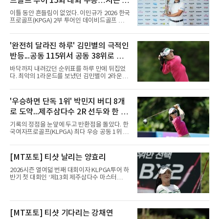
드골프 투어 15회 대회 우승…시즌 2
승
이틀 동안 흔들림이 없었다. 이민규가 2026 한국
프로골프(KPGA) 2부 투어인 데이비드골프 투어
15회 대회(총상금 1억원)에서 시즌 두 번째 우승
을 거뒀다.이민규는 7일 충남 태안 솔라고 CC(파
71)에서 열린 2라운드에서 버디만 8개를 잡아 8
'완전히 달라진 하루' 김민별의 극적인
언더파 63타를 쳤다. 전날 보기 없이 9언더파로
반등...공동 115위서 공동 38위로 도
개인 18홀 최저타를 세웠던 그는 최종 합계 17언
더파 125타로, 공동 2위 박태완과 안해천(이상
약
바닥까지 내려갔던 순위표를 하루 만에 뒤집었
13언더파 129타)을 4타 차로 따돌렸다. 우승 상
다. 최악의 1라운드를 보냈던 김민별이 2라운드
금은 2천만원이다.여정에는 성장이 담겼다.
에서 반등에 성공했다.김민별은 7일 제주도 서
2021년 KPGA 프로로 입회해 2부 투어에서 활
귀포의 테디밸리 골프앤리조트(파72)에서 열린
약해온 이민규는 지난 5월 데이비드골프 투어 7
2026시즌 한국여자프로골프(KLPGA) 투어 제주
'우승하면 단독 1위' 박민지 버디 8개
회 대회에서 데뷔 첫 승을 거뒀다.
삼다수 마스터스(총상금 10억 원) 2라운드에서
로 도약...제주삼다수 2R 선두와 한 타
보기 없이 버디만 7개를 잡아 7언더파 65타를 쳤
다. 중간합계 1언더파 143타를 기록한 그는 전날
차
기록의 정점을 눈앞에 두고 반환점을 돌았다. 한
공동 115위에서 무려 77계단 뛰어오른 공동 38
국여자프로골프(KLPGA) 최다 우승 공동 1위 박
위로 컷을 통과했다. 이번 대회 컷 기준은 1오버
민지가 제주삼다수 마스터스(총상금 10억원)에
파 145타였다.전날과는 딴판이었다. 1라운드에
서 선두권으로 올라섰다.통산 20승의 박민지는
서 버디 1개에 보기 5개, 더블보기 1개를 묶어 6
7일 제주 서귀포시 테디밸리 골프앤리조트(파
[MT포토] 티샷 날리는 양효리
오버파 78타로 공동 115위에 머물러 컷 탈락이
72)에서 열린 2라운드에서 버디 8개와 보기 1개
유력해 보였던 그였다.반전의 흐
를 묶어 7언더파 65타를 쳤다. 1라운드에서 71
2026시즌 열여덟 번째 대회이자 KLPGA투어 하
타로 공동 30위에 머물렀던 그는 8언더파 136타
반기 첫 대회인 ‘제13회 제주삼다수 마스터
로 최정원, 문정민, 서어진, 신다인과 공동 2위에
스’(총상금 10억 원, 우승상금 1억 8천만 원)가
이름을 올렸다. 단독 선두 강채연(9언더파 135
제주도 서귀포시에 위치한 테디밸리 골프앤리조
타)과는 한 타 차다.걸린 것이 크다. 지난 5월 sh
트(파72/6,767야드)에서 열리고 있다.7일 현재
수협은행 MBN 여자 오픈에서 통산 20승을 채운
2라운드 경기가 펼쳐지고 있다.양효리가 12번
[MT포토] 티샷 기다리는 강채연
박민지는 이번 대회에서 우승하면 KLPGA 통산
홀에서 경기하고 있다.