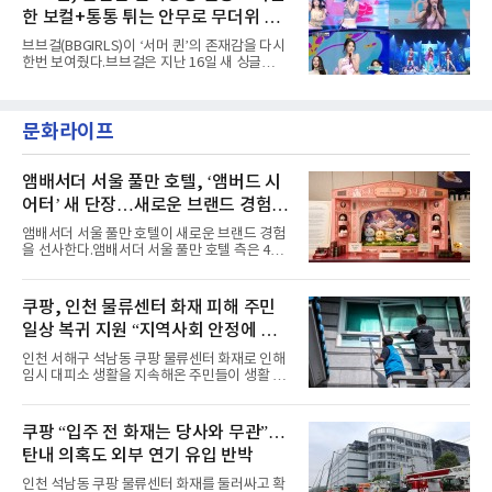
다”고 밝혔다.곡이 발표된 지 약 10개월 만이다.
성을 살린 스타일링을 선
한 보컬+통통 튀는 안무로 무더위 사
팀의 첫 번째 2억 스트리밍 곡은 동일 음반에 수
록된 ‘GO!’다. 이 노래는 공개 약 9개월 만인 지
냥
브브걸(BBGIRLS)이 ‘서머 퀸’의 존재감을 다시
난달 26일 자에 2억 고지를 밟았다. 이는 최근 5
한번 보여줬다.브브걸은 지난 16일 새 싱글
년 내 데뷔한 보이그룹의 곡 중 최단기 2억 달성
'BODY WAVE'(바디 웨이브)를 발매하고 각종 음
이며 ‘FaSHioN’이 그 다음이다.코르티스는 평
악방송에 출연했다.브브걸은 컴백 이후 Mnet
소 관심이 많은 ‘패션’을 소재로 곡을 공동 창작
'엠카운트다운'을 시작으로 KBS2 '뮤직뱅크',
했다. “내 티, 5 bucks 바지는, 만원” 등 멤버들
문화라이프
MBC '쇼! 음악중심', SBS '인기가요' 등 주요 음
의 라이프 스타일
악방송 무대에 올라 화려한 퍼포먼스를 펼쳤다.
시원한 에너지와 안정적인 라이브, 통통 튀는 매
력을 앞세워 매 무대 색다른 볼거리를 선사했다.
앰배서더 서울 풀만 호텔, ‘앰버드 시
특히 화사한 파스텔 톤의 비치웨어부터 청량한
어터’ 새 단장…새로운 브랜드 경험 선
마린룩, 햇살 아래 반짝이는 물결을 연상시키는
사
스커트, 강렬한 붉은 계열의 스타일링까지 각기
앰배서더 서울 풀만 호텔이 새로운 브랜드 경험
다른 매력을 선보였다. 브브걸은 다채로운 여름
을 선사한다.앰배서더 서울 풀만 호텔 측은 4일
패션을 완벽하게 소화하며 보
“호텔 공식 마스코트 앰버드(Ambird)의 새로운
이야기를 담은 인형 극장 콘셉트의 공간 ‘앰버드
시어터(Ambird Theater)’를 새롭게 선보인
쿠팡, 인천 물류센터 화재 피해 주민
다”고 밝혔다.앰배서더 서울 풀만 호텔은 로비
일상 복귀 지원 “지역사회 안정에 총
한편에 마련된 앰버드 존을 통해 앰버드의 세계
관을 소개해왔다. 앰버드 존은 앰버드가 우주여
력”
인천 서해구 석남동 쿠팡 물류센터 화재로 인해
행 중 수집한 다양한 굿즈를 전시한 '앰버드 플래
임시 대피소 생활을 지속해온 주민들이 생활 터
닛(Ambird Planet)과 계절별 플라워 연출로 사
전으로 돌아갈 수 있는 계기가 마련됐다. 쿠팡풀
랑받아온 ‘앰버드 가든(Ambird Garden)’으로
필먼트서비스(CFS)가 지난 28일부터 화재 피해
구성되어 있다.새 단장한 앰버드 시어터는 오페
주민을 대상으로 전문 출장 청소서비스 지원에
쿠팡 “입주 전 화재는 당사와 무관”…
라 극장을 모티브로 한 데코레이션으로 구성됐
나섬으로써 본격적인 지역사회 복구 작업이 시
다. 무대 공간 및 티켓 박스
탄내 의혹도 외부 연기 유입 반박
작된 것이다.대피소 주민 중심 청소 접수, 첫날
부터 2가구 지원 완료CFS는 신현초등학교, 신
인천 석남동 쿠팡 물류센터 화재를 둘러싸고 확
현북초등학교, 신현여자중학교 등 인천 서해구