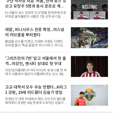
'구단 역사상 처음' 서울, 산하 유스 오
과정에 부당함이 있었는지가 수사의 본류다.7일
산고 유망주 5명과 동시 준프로 계
연합뉴스 취재를 종합하면 서울경찰청 광역수사
단 금융범죄수사대는 전날 축구협회 사무실 등
약...ACL2 겨냥
FC서울이 유스 유망주 다섯 명을 한꺼번에 프로
을 압수수색해 감독 선임 관련 자료를 다수 확보
무대로 끌어올린다.서울은 7일 산하 유스팀 서
했다. 특히 감독 후보를 검토해 이사회에 추천하
울 오산고 소속 선수 5명과 준프로 계약을 맺었
는 전력강화위원회가 생성한 자료를 집중적으로
다고 밝혔다. 한 번에 다섯 명과 계약한 것은 구
확보한 것으로 알려졌다.경찰은 협회가 홍 전 감
단 역사상 처음으로, 3학년 김강준·신지섭·이서
레알, 비니시우스 잔류 확정...아스널
독을 1순위 후보로 정하고 검증한 과정, 이사회
현·정현웅과 2학년 정하원이 대상이다.오산고의
의 최종 승인 경위를 살
의 러브콜을 뿌리쳤다
성적이 배경이 됐다. 올 시즌 백운기 전국 고등학
교 축구대회와 코리아풋볼파크 U-18 챔피언스
붙잡을 선수를 지켰고, 미래의 자원도 더했다.
컵, K리그 U-17 챔피언십을 잇달아 제패했다.시
브라질 출신 '특급 골잡이' 비니시우스 주니오르
기도 맞물렸다. 서울은 9월 시작하는 아시아축
(26)가 레알 마드리드와의 동행을 2032년까지
구연맹(AFC) 챔피언스리그2(ACL2)를 앞두고 선
이어간다.스페인 프로축구 프리메라리가 '거함'
수단 깊이를 더하는 동시에 유스 출신에게 국제
레알 마드리드는 7일(한국시간) 비니시우스와
'그리즈만의 7번' 달고 서울에서 첫 출
무대 경험을 주려 했다.면면도 다양하다. 측면 공
2032년 6월 30일까지 유효한 6년 연장 계약에
격수 정현웅은 돌파력이
격...이강인, 맨시티 상대로 첫 무대
합의했다고 공식 발표했다. 비니시우스는 재계
약 확정 후 사회관계망서비스(SNS)에 베르나베
이강인(아틀레티코 마드리드)의 새 유니폼 첫 무
우에서의 8년은 너무 짧다며, 앞으로 6년, 그리
대가 서울에서 열린다.아틀레티코는 오는 9일
고 영원히 함께하겠다고 애정을 드러냈다.성사
오후 8시 서울월드컵경기장에서 맨체스터 시티
과정에는 우여곡절이 있었다. 그는 최근 잉글랜
와 2026 쿠팡플레이 시리즈 친선 경기를 치른다.
드 프리미어리그(EPL) 챔피언 아스널의 뜨거운
구단 소집 명단에 이강인이 포함되면서 변수가
고교·대학서 모두 우승 맛봤다...K리그
관심을 받았는데, 18개월간 이어진 재계약 협상
없는 한 그의 첫 출격은 서울이 된다.등번호부터
이 한때 교착됐기 때문이다. 그러
1 강원, 19세 미드필더 김슬기 영입
무게가 실렸다. 이강인은 첫 경기부터 7번을 단
다. 2010년대 팀의 전성기를 이끈 앙투안 그리즈
강원FC가 대학 무대에서 뛰던 신인 미드필더를
만이 달았던 번호다.합류 과정은 순탄치 않았다.
데려왔다.강원은 6일 연세대 소속이던 김슬기
스페인으로 건너가려던 그는 병역 특례 행정 절
(19)를 영입했다고 밝혔다. 186㎝, 79㎏의 신체
차 문제로 출국이 미뤄졌고, 국내에서 홀로 훈련
조건을 갖췄다.이력은 우승으로 채워져 있다. 수
해 왔다. 6일 입국하는 동료들과 처음 대면한 뒤