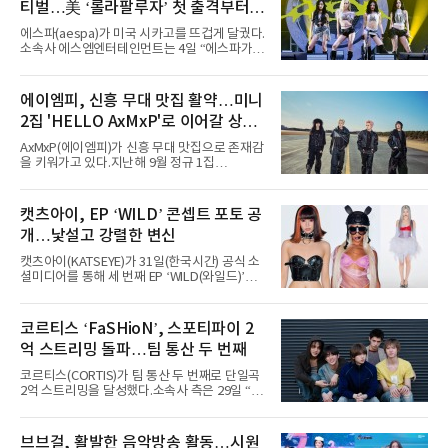
티벌…美 ‘롤라팔루자’ 첫 출격부터
증명한 존재감
에스파(aespa)가 미국 시카고를 뜨겁게 달궜다.
소속사 에스엠엔터테인먼트는 4일 “에스파가
지난 2일(현지 시간) 미국 시카고 그랜트 파크에
서 열린 ‘롤라팔루자 시카고’(Lollapalooza
Chicago)의 알리안츠 스테이지에 올랐다”며
에이엠피, 신흥 무대 맛집 활약…미니
“총 14곡으로 구성된 세트리스트를 선사, 데뷔 7
2집 'HELLO AxMxP'로 이어갈 상승
년 차다운 노련한 무대 매너와 파워풀한 에너지
로 현장의 분위기를 압도했다”고 밝혔다.1991
세
AxMxP(에이엠피)가 신흥 무대 맛집으로 존재감
년 시작된 ‘롤라팔루자’는 8개 스테이지, 170여
을 키워가고 있다.지난해 9월 정규 1집
팀의 아티스트와 40만 명 이상의 관객이 운집하
'AxMxP'를 발매하며 가요계에 정식 출격한
는 북미 최대 규모의 페스티벌이다.올해 ‘롤라팔
AxMxP는 데뷔 전부터 버스킹과 각종 페스티벌,
루자 시카고’에는 에스파 외에도 제니, 아이들,
공연 무대에 오르며 실전 경험을 쌓아왔다.이들
캣츠아이, EP ‘WILD’ 콘셉트 포토 공
코르티스 등 K팝 스타들이 출연진 명단에 이름
은 소속사 패밀리 콘서트를 비롯해 '뷰티풀 민트
을 올렸다.이날 에스파는
개…낯설고 강렬한 변신
라이프 2025', '2025 부산국제록페스티벌' 등 대
형 무대에 잇달아 출연해 당찬 에너지와 풋풋한
캣츠아이(KATSEYE)가 31일(한국시간) 공식 소
매력으로 음악팬들의 눈도장을 찍었다.이후
셜미디어를 통해 세 번째 EP ‘WILD(와일드)’의
AxMxP는 '카운트다운 판타지 2025-2026',
콘셉트 포토와 트랙리스트를 공개했다.‘Wild
'PEAKBOX 2025 vol.2 : 사랑·청춘·행복', '2025
heart(와일드 하트)’라는 제목이 붙은 콘셉트 포
Someday Christmas - 부산' 등 무대를 통해 안
토에는 멤버들의 본능적이고 야성적인 면모가
코르티스 ‘FaSHioN’, 스포티파이 2
정적인 실력을 입증했고, 올해 '2026 어썸뮤직
강렬하게 담겼다. 짙은 아이섀도와 푸른빛·금빛·
페스티벌', '뷰티풀 민트 라이프 2026', '2026
억 스트리밍 돌파…팀 통산 두 번째
붉은빛의 컬러 렌즈가 비현실적인 분위기를 자
아내고, 여러 원색이 불규칙하게 뒤섞인 멀티컬
코르티스(CORTIS)가 팀 통산 두 번째로 단일곡
러 헤어와 과감한 블루·블랙 립 메이크업이 낯설
2억 스트리밍을 달성했다.소속사 측은 29일 “코
고도 매혹적인 비주얼을 완성했다.스타일링 역
르티스의 데뷔 앨범 수록곡 ‘FaSHioN’이 글로
시 파격적이다. 스터드와 망사, 코르셋, 풍성한
벌 오디오·음원 스트리밍 플랫폼 스포티파이에
레이스 등 언뜻 어울리지 않을 듯한 소재와 실루
서 27일 자로 누적 재생 수 2억 회를 돌파했
브브걸, 활발한 음악방송 활동…시원
엣을 거침없이 결합했다. 멤버들은 각기 다른 개