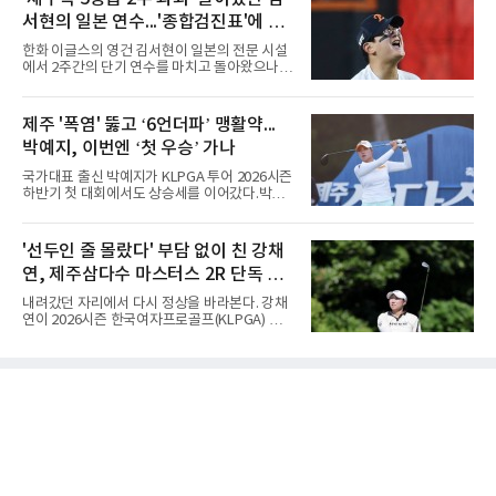
25-17, 25-10)로 물리치고 우승을 차지했다.첫
지고 있다. 여기에 장마, 이
서현의 일본 연수...'종합검진표'에 불
세트를 13-25로 내주며 불안하게 출발한 중앙여
고는 이후 조직력을 되찾아 2세트부터 경기 주
과
한화 이글스의 영건 김서현이 일본의 전문 시설
도권을 완전히 장악했다. 강한 서브와 탄탄한 수
에서 2주간의 단기 연수를 마치고 돌아왔으나,
비를 앞세워 내리 세 세트를 따내며 짜릿한 역전
실전 마운드에서 여전히 극심한 제구 난조를 노
승을 완성했다.이번 우승은 더욱 의미가 컸다. 중
출하며 야구 팬들과 전문가들 사이에 씁쓸한 뒷
앙여고는 올해 3월 춘계연맹전과 5월 종별선수
맛을 남기고 있다.출국 당시만 해도 선수의 고질
제주 '폭염' 뚫고 ‘6언더파’ 맹활약...
권대회 결승에서 모두 선명여고에 패해 준우승
적인 제구 문제를 해결할 특효약이 될 것처럼 포
에 머물렀다. 그러나 세 번째
박예지, 이번엔 ‘첫 우승’ 가나
장되었던 이번 연수는, 뚜껑을 열어보니 '제구력
5등급에게 2주짜리 족집게 과외를 붙여 1등급을
국가대표 출신 박예지가 KLPGA 투어 2026시즌
기대한 꼴'이었다는 냉정한 평가를 피하기 어렵
하반기 첫 대회에서도 상승세를 이어갔다.박예
게 됐다.야구에서 투수의 제구력은 오랜 시간 투
지는 6일 제주 서귀포 테디밸리 골프앤리조트에
구폼을 반복하며 몸에 새겨진 일종의 근육 기억
서 열린 KLPGA 투어 제주삼다수 마스터스 1라
과 밸런스의 산물이다. 릴리스 포인트의 미세한
운드에서 보기 없이 버디만 6개를 잡아내며 6언
'선두인 줄 몰랐다' 부담 없이 친 강채
오차나 하체 활용의 불균형은 수백, 수천 번의
더파 66타를 쳤다. 박예지는 서어진, 신다인과
교정 훈련과 실전 피드
연, 제주삼다수 마스터스 2R 단독 선
선두권을 형성했다.이날 경기가 열린 테디밸리
골프앤리조트 역시 전국적 폭염을 피해가지 못
두
내려갔던 자리에서 다시 정상을 바라본다. 강채
했다. 대회장의 최고 기온은 35도에 달했다. 섬
연이 2026시즌 한국여자프로골프(KLPGA) 투어
지역 특성상 습도가 높아 체감온도는 더 높게 느
하반기 첫 대회 제주삼다수 마스터스(총상금 10
껴졌다.하지만 박예지는 폭염 만큼이나 매섭고
억 원, 우승상금 1억8000만 원) 2라운드에서 단
뜨거운 경기력을 선보이며 첫 우승을 향한 발판
독 선두로 도약했다.강채연은 7일 제주도 서귀
을 마련했다.경기 후 박예지는 “날씨가 덥고 습
포의 테디밸리 골프앤리조트(파72)에서 열린 2
해 체력적으로 쉽지 않은 경기였지
라운드에서 버디 5개와 보기 1개를 묶어 4언더
파 68타를 쳤다. 중간합계 9언더파 135타로 전
날 공동 4위에서 선두로 올라섰다. 공동 2위 그
룹(8언더파 136타)과는 한 타 차다.이 대회는 그
에게 특별하다. 2023년 정규투어에 데뷔한 강채
연은 2024년 8월 이 대회에서 공동 2위로 주목