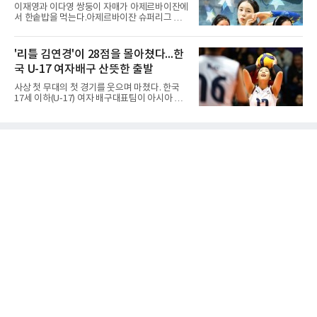
록하며 조 1위로 결승 토너먼트에 진출했다.경
이재영과 이다영 쌍둥이 자매가 아제르바이잔에
복고는 1쿼터 초반부터 박지오의 높은 슛 성공
서 한솥밥을 먹는다.아제르바이잔 슈퍼리그 투
률을 앞세워 공격을 주도하며 24-15로 기선을
란VC는 지난 4일 이재영 영입을 알린 데 이어 7
제압했다. 이후에도 전력의 우위를 바탕으로 경
일 이다영과도 계약했다고 발표했다. 구단은 이
기를 운영한 경복고는 전반을 40-34로 마친 뒤,
다영이 2026-2027시즌 투란 소속으로 활약할
'리틀 김연경'이 28점을 몰아쳤다...한
후반 들어 내·외곽에서 고른 득점포를 가동하며
예정이라고 전했다.두 선수가 국내를 떠난 것은
점수 차를 크게 벌려 여유 있게 승
국 U-17 여자배구 산뜻한 출발
2021년이다. V리그 흥국생명 소속이던 당시 중
학교 시절 학교 폭력을 행사했다는 폭로가 나오
사상 첫 무대의 첫 경기를 웃으며 마쳤다. 한국
면서 한국 배구계를 등졌다.이재영의 해외 여정
17세 이하(U-17) 여자 배구대표팀이 아시아 챔
은 순탄치 않았다. 2021년 말 그리스 PAOK 테
피언 자격으로 처음 나선 세계선수권에서 데뷔
살로키니에 입단했으나 무릎 부상으로 몇 경기
전을 승리로 장식했다.이승여 감독이 이끄는 한
뛰지 못했고, 긴 공백 끝에 지난해 7월 일본 SV
국은 7일(한국시간) 칠레 로스 안데스의 리세오
리그 빅토리아 히메지에 합류했다가 지난 5월
믹스토 체육관에서 열린 2026 국제배구연맹
팀을 떠났다.이다영은 더 많은 무대를
(FIVB) U-17 여자 세계선수권대회 조별리그 D조
1차전에서 푸에르토리코를 3-1(25-10 25-23
19-25 26-24)로 이겼다.승리의 중심에는 '리틀
김연경'으로 불리는 아웃사이드 히터 손서연(선
명여고)이 있었다. 그는 공격 24점에 블로킹과
서브 각 2점을 더해 양 팀 최다인 28점을 몰아쳤
다. 장수인이 11점, 최민주가 8점, 어민서가 7점
으로 힘을 보탰다.승점 3을 챙긴 한