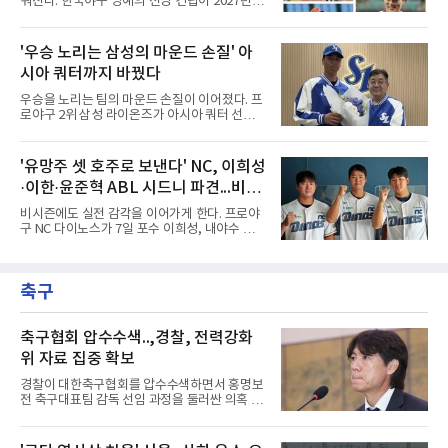
워진다. 한국야구 명예의 전당 건립이 2027년으
린다. 선수 개인의 확고한 소신과 야구계의 엄격
로 다가오면서 이제 야구계의 관심은 하나의 질
한 제도적 규정이 얽혀있기 때문이다.가장 먼저
문으로 향하고 있다. "누가 한국 야구 최초의 명
국내 무대행을 확정 지은 인물은 베테랑 최지만
예의 전당 헌액자가 될 것인가?"현재 가장 많이
'우승 노리는 삼성의 마운드 손질' 아
이다. 오랜 기간 메이저리그에서 산전수전을 겪
거론되는 후보군은 선동열, 최동원, 이승엽, 송
은 최지만은 해외파 복귀 규
시아 쿼터까지 바꿨다
진우, 그리고 김응용 감독이다. 한국 야구의 시
대별 상징성과 업적을 고려하면 충분히 설득력
우승을 노리는 팀의 마운드 손질이 이어졌다. 프
있는 이름들이다.선동열은 한국 야구가 배출한
로야구 2위 삼성 라이온즈가 아시아 쿼터 선수
최고의 투수로 평가받는다. 해태 시절 통산 146
교체를 단행했다.삼성은 7일 기존 아시아 쿼터
승과 평균자책점 1.20이라는 압도적인 기록을
투수 미야지 유라(일본)를 한국야구위원회
남겼고, 1980년대 후반 리그를 지배했다. 일본
(KBO)에 웨이버 공시 요청하고, 일본 출신 투수
'유망주 셋 호주로 보낸다' NC, 이희성
프로야구에서도 성공하며 한국 선수의 해외 진
미야모리 사토시를 올 시즌 남은 기간 이적료 포
출 가능성을 보여준 상징적인 존
·이한·윤준혁 ABL 시드니 파견...비시
함 총 7만3천달러에 영입했다고 발표했다.미야
모리의 경력은 이렇다. 우완인 그는 2022년 일본
즌 실전 경험
비시즌에도 실전 감각을 이어가게 한다. 프로야
프로야구 라쿠텐 골든이글스에 입단해 2025년
구 NC 다이노스가 7일 포수 이희성, 내야수 이
까지 1군에서 69경기 2승 3패 10홀드 1세이브
한, 외야수 윤준혁을 올겨울 호주프로야구(ABL)
평균자책점 5.10을 기록했다. 올해는 2군 오이식
시드니 블루삭스에 파견한다고 밝혔다.세 선수
스 니가타 알비렉스 소속으로 17경기에 등판해
는 11월 12일 호주로 출국해 ABL 정규리그 일정
5승 5패 평균자책점 4.36을 남겼다. 그는 치열하
축구
을 소화한 뒤 내년 2월 귀국한다. NC는 비시즌
게 우승 경쟁을 하는 팀에서 뛰게
기간 유망주들에게 실전 경기 경험을 주기 위해
파견 프로그램을 진행하게 됐다고 전했다.이는
처음이 아니다. NC는 2022년 질롱 코리아,
축구협회 압수수색..,경찰, 전력강화
2023년 브리즈번 밴디츠, 2024년 퍼스 히트 등
위 자료 집중 확보
매년 ABL 구단에 유망주를 파견해왔다.
경찰이 대한축구협회를 압수수색하면서 홍명보
전 축구대표팀 감독 선임 과정을 둘러싼 의혹 규
명에 속도가 붙었다.월드컵 조별리그 탈락 이후
비판이 홍 전 감독에게 집중됐지만 경찰의 시선
은 다른 곳을 향한다. 성적 부진과 별개로 선임