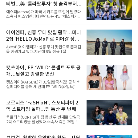
티벌…美 ‘롤라팔루자’ 첫 출격부터
증명한 존재감
에스파(aespa)가 미국 시카고를 뜨겁게 달궜다.
소속사 에스엠엔터테인먼트는 4일 “에스파가
지난 2일(현지 시간) 미국 시카고 그랜트 파크에
서 열린 ‘롤라팔루자 시카고’(Lollapalooza
Chicago)의 알리안츠 스테이지에 올랐다”며
에이엠피, 신흥 무대 맛집 활약…미니
“총 14곡으로 구성된 세트리스트를 선사, 데뷔 7
2집 'HELLO AxMxP'로 이어갈 상승
년 차다운 노련한 무대 매너와 파워풀한 에너지
로 현장의 분위기를 압도했다”고 밝혔다.1991
세
AxMxP(에이엠피)가 신흥 무대 맛집으로 존재감
년 시작된 ‘롤라팔루자’는 8개 스테이지, 170여
을 키워가고 있다.지난해 9월 정규 1집
팀의 아티스트와 40만 명 이상의 관객이 운집하
'AxMxP'를 발매하며 가요계에 정식 출격한
는 북미 최대 규모의 페스티벌이다.올해 ‘롤라팔
AxMxP는 데뷔 전부터 버스킹과 각종 페스티벌,
루자 시카고’에는 에스파 외에도 제니, 아이들,
공연 무대에 오르며 실전 경험을 쌓아왔다.이들
캣츠아이, EP ‘WILD’ 콘셉트 포토 공
코르티스 등 K팝 스타들이 출연진 명단에 이름
은 소속사 패밀리 콘서트를 비롯해 '뷰티풀 민트
을 올렸다.이날 에스파는
개…낯설고 강렬한 변신
라이프 2025', '2025 부산국제록페스티벌' 등 대
형 무대에 잇달아 출연해 당찬 에너지와 풋풋한
캣츠아이(KATSEYE)가 31일(한국시간) 공식 소
매력으로 음악팬들의 눈도장을 찍었다.이후
셜미디어를 통해 세 번째 EP ‘WILD(와일드)’의
AxMxP는 '카운트다운 판타지 2025-2026',
콘셉트 포토와 트랙리스트를 공개했다.‘Wild
'PEAKBOX 2025 vol.2 : 사랑·청춘·행복', '2025
heart(와일드 하트)’라는 제목이 붙은 콘셉트 포
Someday Christmas - 부산' 등 무대를 통해 안
토에는 멤버들의 본능적이고 야성적인 면모가
코르티스 ‘FaSHioN’, 스포티파이 2
정적인 실력을 입증했고, 올해 '2026 어썸뮤직
강렬하게 담겼다. 짙은 아이섀도와 푸른빛·금빛·
페스티벌', '뷰티풀 민트 라이프 2026', '2026
억 스트리밍 돌파…팀 통산 두 번째
붉은빛의 컬러 렌즈가 비현실적인 분위기를 자
아내고, 여러 원색이 불규칙하게 뒤섞인 멀티컬
코르티스(CORTIS)가 팀 통산 두 번째로 단일곡
러 헤어와 과감한 블루·블랙 립 메이크업이 낯설
2억 스트리밍을 달성했다.소속사 측은 29일 “코
고도 매혹적인 비주얼을 완성했다.스타일링 역
르티스의 데뷔 앨범 수록곡 ‘FaSHioN’이 글로
시 파격적이다. 스터드와 망사, 코르셋, 풍성한
벌 오디오·음원 스트리밍 플랫폼 스포티파이에
레이스 등 언뜻 어울리지 않을 듯한 소재와 실루
서 27일 자로 누적 재생 수 2억 회를 돌파했
엣을 거침없이 결합했다. 멤버들은 각기 다른 개