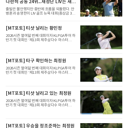
나란히 공동 24위...재정난 LIV는 새
투자처 찾는다
출발은 불안했지만 중반에 흐름을 되돌렸다. 안
병훈과 송영한이 LIV 골프 뉴욕 대회(총상금 3천
만 달러) 첫날 나란히 공동 24위에 자리했다.안
병훈은 7일(한국시간) 미국 뉴저지주 베드민스
터의 트럼프 내셔널 골프 클럽 베드민스터(파
[MT포토] 티샷 날리는 황민정
71)에서 열린 1라운드에서 버디 3개와 보기 4개
를 묶어 1오버파 72타를 쳤다. 6번 홀(파4)에서
2026시즌 열여덟 번째 대회이자 KLPGA투어 하
시작해 첫 홀부터 보기를 범하며 불안하게 출발
반기 첫 대회인 ‘제13회 제주삼다수 마스터
했으나 15번 홀(파5)과 18번 홀(파5) 버디로 분
스’(총상금 10억 원, 우승상금 1억 8천만 원)가
위기를 바꿨다. 다만 막판 3번 홀(파4)과 4번 홀
제주도 서귀포시에 위치한 테디밸리 골프앤리조
(파3)에서 연속 보기를 적으며 순위가 밀렸다.송
트(파72/6,767야드)에서 열리고 있다.6일 현재
영한도 비슷한 흐름이었다. 첫 홀인 15번 홀(파
1라운드 경기가 펼쳐지고 있다.황민정이 16번
[MT포토] 타구 확인하는 최정원
5) 더블보기에 이어 두 차례 보기로 하위권까지
홀에서 경기하고 있다.
처졌으나 후반 버디 3개를 몰
2026시즌 열여덟 번째 대회이자 KLPGA투어 하
반기 첫 대회인 ‘제13회 제주삼다수 마스터
스’(총상금 10억 원, 우승상금 1억 8천만 원)가
제주도 서귀포시에 위치한 테디밸리 골프앤리조
트(파72/6,767야드)에서 열리고 있다.6일 현재
1라운드 경기가 펼쳐지고 있다.최정원이 16번
[MT포토] 티샷 날리고 있는 최정원
홀에서 경기하고 있다.
2026시즌 열여덟 번째 대회이자 KLPGA투어 하
반기 첫 대회인 ‘제13회 제주삼다수 마스터
스’(총상금 10억 원, 우승상금 1억 8천만 원)가
제주도 서귀포시에 위치한 테디밸리 골프앤리조
트(파72/6,767야드)에서 열리고 있다.6일 현재
1라운드 경기가 펼쳐지고 있다.최정원이 16번
[MT포토] 우승을 정조준하는 최정원
홀에서 경기하고 있다.