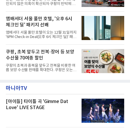
현북초등학교, 신현여자중학교 등 인천 서해구
인되지 않은 의혹이 확산되자 쿠팡이 반박에 나
관내 임시 대피소 3곳에서 체류해온 화재 피해
섰다. 화재 전 센터 내부에서 탄내가 났다는 주장
주민들을 대상으로 출장 청소업체 요청 접수를
에 대해서는 외부 화재 연기 유입이라고 설명했
시작했다. 현장에서 극심한 피해를 입은 지역 주
고, 2023년 같은 물류센터에서 발생한 화재에
앰배서더 서울 풀만 호텔, '오후 6시
민들의 호응 속에 CFS는 즉시 행동에 나섰다. 지
대해서도 쿠팡 입주 전 공사 과정에서 벌어진 일
난 28일 오후 전문 청소업체와
체크인 딜' 패키지 선봬
이라며 선을 그었다.쿠팡은 21일 인천 물류센터
내부에서 불이 타는 냄새가 났다는 의혹과 관련
앰배서더 서울 풀만 호텔이 오는 12월 31일까지
해 “사실무근”이라는 입장을 밝혔다.회사 측은
'6PM Check-in Deal(오후 6시 체크인 딜)' 패키
“인근에서 지난 15일 다른 회사에서 발생한 대
지를 선보인다.이번 패키지는 오후 6시 체크인
형 화재 연기가 인입돼 즉시 방재팀이 조사한 결
으로 여유로운 저녁 시간부터 호텔 스테이를 시
과 일산화탄소가 미검출됐고, 내부 문제가 아닌
작할 수 있도록 준비됐다.앰배서더 서울 풀만 호
쿠팡, 초복 앞두고 전복·장어 등 보양
것으로 확인됐다”고 설명했다.이어 “정확한 화
텔 측은 “퇴근 후 또는 주말 도심 속에서 짧지만
재 원인은 추후 조사될
수산물 70여종 할인
온전한 휴식을 원하는 고객들에게 특별한 경험
을 제공한다”고 밝혔다.패키지는 디럭스와 이그
쿠팡이 초복과 중복을 앞두고 전복을 비롯한 여
제큐티브 두 가지 타입으로 구성된다. 디럭스 패
름 보양 수산물 판매를 확대한다. 쿠팡은 오는
키지는 객실 1박(룸 온리)으로 심플한 호캉스를
20일까지 전복, 문어, 낙지, 장어 등 70여종의 수
즐길 수 있으며, 이그제큐티브 패키지는 객실 1
산물을 할인 판매한다고 8일 밝혔다.이번 행사
박과 함께 클럽 앰배서더 라운지 2인 이용, 웰니
에는 국내산 활전복과 문어, 낙지, 장어, 생물새
스 센터 사우나 2인 이용 혜택이 포함된다.특히
마니아TV
우 등이 포함됐다. 쿠팡은 올해 큰 크기의 전복
클럽 앰배서더 라운지
생산량이 늘어난 점을 반영해 주요 산지 상품을
로켓프레시 새벽배송으로 선보인다고 설명했다.
전복은 산지에서 채취한 뒤 전국으로 직송되는
[아이들] 타이틀 곡 'Gimme Dat
방식으로 운영된다. 신선도가 중요한 상품인 만
Love' LIVE STAGE
큼 이르면 다음 날 오전 배송이 가능하도록 물류
망을 활용하고 있다.쿠팡의 전복 매입량도 늘고
있다. 쿠팡에 따르면 전복 매입량은 2020년 30
톤 미만에서 2022년 140톤