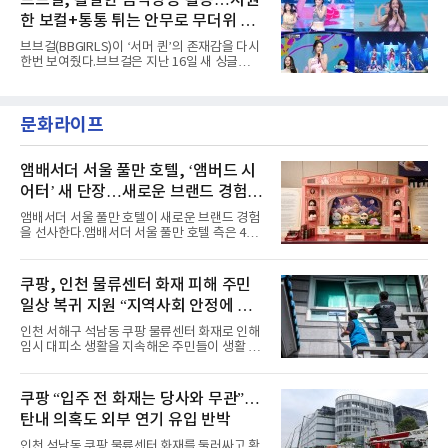
브브걸, 활발한 음악방송 활동…시원
다”고 밝혔다.곡이 발표된 지 약 10개월 만이다.
성을 살린 스타일링을 선
한 보컬+통통 튀는 안무로 무더위 사
팀의 첫 번째 2억 스트리밍 곡은 동일 음반에 수
록된 ‘GO!’다. 이 노래는 공개 약 9개월 만인 지
냥
브브걸(BBGIRLS)이 ‘서머 퀸’의 존재감을 다시
난달 26일 자에 2억 고지를 밟았다. 이는 최근 5
한번 보여줬다.브브걸은 지난 16일 새 싱글
년 내 데뷔한 보이그룹의 곡 중 최단기 2억 달성
'BODY WAVE'(바디 웨이브)를 발매하고 각종 음
이며 ‘FaSHioN’이 그 다음이다.코르티스는 평
악방송에 출연했다.브브걸은 컴백 이후 Mnet
소 관심이 많은 ‘패션’을 소재로 곡을 공동 창작
'엠카운트다운'을 시작으로 KBS2 '뮤직뱅크',
했다. “내 티, 5 bucks 바지는, 만원” 등 멤버들
문화라이프
MBC '쇼! 음악중심', SBS '인기가요' 등 주요 음
의 라이프 스타일
악방송 무대에 올라 화려한 퍼포먼스를 펼쳤다.
시원한 에너지와 안정적인 라이브, 통통 튀는 매
력을 앞세워 매 무대 색다른 볼거리를 선사했다.
앰배서더 서울 풀만 호텔, ‘앰버드 시
특히 화사한 파스텔 톤의 비치웨어부터 청량한
어터’ 새 단장…새로운 브랜드 경험 선
마린룩, 햇살 아래 반짝이는 물결을 연상시키는
사
스커트, 강렬한 붉은 계열의 스타일링까지 각기
앰배서더 서울 풀만 호텔이 새로운 브랜드 경험
다른 매력을 선보였다. 브브걸은 다채로운 여름
을 선사한다.앰배서더 서울 풀만 호텔 측은 4일
패션을 완벽하게 소화하며 보
“호텔 공식 마스코트 앰버드(Ambird)의 새로운
이야기를 담은 인형 극장 콘셉트의 공간 ‘앰버드
시어터(Ambird Theater)’를 새롭게 선보인
쿠팡, 인천 물류센터 화재 피해 주민
다”고 밝혔다.앰배서더 서울 풀만 호텔은 로비
일상 복귀 지원 “지역사회 안정에 총
한편에 마련된 앰버드 존을 통해 앰버드의 세계
관을 소개해왔다. 앰버드 존은 앰버드가 우주여
력”
인천 서해구 석남동 쿠팡 물류센터 화재로 인해
행 중 수집한 다양한 굿즈를 전시한 '앰버드 플래
임시 대피소 생활을 지속해온 주민들이 생활 터
닛(Ambird Planet)과 계절별 플라워 연출로 사
전으로 돌아갈 수 있는 계기가 마련됐다. 쿠팡풀
랑받아온 ‘앰버드 가든(Ambird Garden)’으로
필먼트서비스(CFS)가 지난 28일부터 화재 피해
구성되어 있다.새 단장한 앰버드 시어터는 오페
주민을 대상으로 전문 출장 청소서비스 지원에
쿠팡 “입주 전 화재는 당사와 무관”…
라 극장을 모티브로 한 데코레이션으로 구성됐
나섬으로써 본격적인 지역사회 복구 작업이 시
다. 무대 공간 및 티켓 박스
탄내 의혹도 외부 연기 유입 반박
작된 것이다.대피소 주민 중심 청소 접수, 첫날
부터 2가구 지원 완료CFS는 신현초등학교, 신
인천 석남동 쿠팡 물류센터 화재를 둘러싸고 확