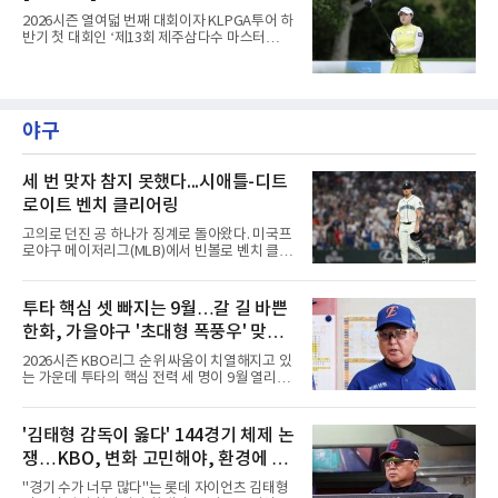
2026시즌 열여덟 번째 대회이자 KLPGA투어 하
반기 첫 대회인 ‘제13회 제주삼다수 마스터
스’(총상금 10억 원, 우승상금 1억 8천만 원)가
제주도 서귀포시에 위치한 테디밸리 골프앤리조
트(파72/6,767야드)에서 열리고 있다.6일 현재
1라운드 경기가 펼쳐지고 있다.최정원이 16번
홀에서 경기하고 있다.
야구
세 번 맞자 참지 못했다...시애틀-디트
로이트 벤치 클리어링
고의로 던진 공 하나가 징계로 돌아왔다. 미국프
로야구 메이저리그(MLB)에서 빈볼로 벤치 클리
어링을 일으킨 투수와 감독이 제재를 받았다.메
이저리그 사무국은 7일(한국시간) 시애틀 매리
너스 불펜 투수 게이브 스파이어에게 3경기, 댄
투타 핵심 셋 빠지는 9월…갈 길 바쁜
윌슨 감독에게 1경기 출장 금지 처분을 내렸다.
한화, 가을야구 '초대형 폭풍우' 맞는
두 사람에게는 공개되지 않은 벌금도 부과됐다.
발단은 전날 경기였다. 미국 워싱턴주 시애틀 T
다?
2026시즌 KBO리그 순위 싸움이 치열해지고 있
모바일 파크에서 열린 디트로이트 타이거스전 8
는 가운데 투타의 핵심 전력 세 명이 9월 열리는
회초, 2사 후 등판한 스파이어가 글라이버 토레
아시안게임 차출로 동시에 이탈하게 되면서, 한
스에게 155㎞ 강속구를 던져 허벅지를 맞혔다.
화 이글스에 거센 폭풍우가 강타할 것으로 보인
앞서 시애틀 선발 브라이언 우의 공에 세 차례나
다.이번 아시안게임 한국 야구대표팀에 타선의
'김태형 감독이 옳다' 144경기 체제 논
맞았던 디트로이트 선수들은 분을 참지 못하고
중심인 거포 노시환과 문현빈이 승선한 데 이어,
그라운드로 뛰쳐나왔다.심판
쟁…KBO, 변화 고민해야, 환경에 맞
대만 야구협회의 최종 엔트리 발표를 통해 아시
아 쿼터 최고의 히트작이자 선발진의 중추인 좌
는 경기 수가 바람직
"경기 수가 너무 많다"는 롯데 자이언츠 김태형
완 에이스 왕옌청까지 차출이 확정되었다. 팀 공