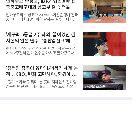
인하부고·수성고, IBK기업은행배 전
리츠와 마이애미 말린스를 거쳐 메츠에 둥지를
25-17, 25-10)로 물리치고 우승을 차지했다.첫
틀며 반등을 노렸으나
국중고배구대회 남고부 결승 격돌
세트를 13-25로 내주며 불안하게 출발한 중앙여
고는 이후 조직력을 되찾아 2세트부터 경기 주
인하부고와 수성고가 2026 IBK기업은행배 전국
도권을 완전히 장악했다. 강한 서브와 탄탄한 수
중고배구대회 18세 이하 남자부 결승에 나란히
비를 앞세워 내리 세 세트를 따내며 짜릿한 역전
진출하며 우승을 놓고 맞대결을 펼치게 됐다.인
승을 완성했다.이번 우승은 더욱 의미가 컸다. 중
하부고는 5일 충북 제천실내체육관에서 열린 대
앙여고는 올해 3월 춘계연맹전과 5월 종별선수
회 남자 18세 이하부 준결승에서 남성고를 세트
'제구력 5등급 2주 과외' 꼴이었던 김
권대회 결승에서 모두 선명여고에 패해 준우승
스코어 3-1(25-17, 17-25, 25-21, 25-17)로 꺾
에 머물렀다. 그러나 세 번째
서현의 일본 연수...'종합검진표'에 불
고 결승행 티켓을 따냈다. 인하부고는 높은 공격
성공률을 앞세워 경기 주도권을 잡으며 승리를
과
한화 이글스의 영건 김서현이 일본의 전문 시설
거뒀다.수성고도 준결승에서 속초고를 상대로
에서 2주간의 단기 연수를 마치고 돌아왔으나,
안정된 조직력을 바탕으로 3-1(25-23, 25-16,
실전 마운드에서 여전히 극심한 제구 난조를 노
22-25, 25-19) 승리를 거두며 결승에 합류했다.
출하며 야구 팬들과 전문가들 사이에 씁쓸한 뒷
치열한 승부 속에서도 공수 균형을 유지한 수성
맛을 남기고 있다.출국 당시만 해도 선수의 고질
'김태형 감독이 옳다' 144경기 체제 논
고는 인하부고와 우승을 다툴 기회를 잡았다.여
적인 제구 문제를 해결할 특효약이 될 것처럼 포
자 18세 이하부에서는 중앙여고
쟁…KBO, 변화 고민해야, 환경에 맞
장되었던 이번 연수는, 뚜껑을 열어보니 '제구력
5등급에게 2주짜리 족집게 과외를 붙여 1등급을
는 경기 수가 바람직
"경기 수가 너무 많다"는 롯데 자이언츠 김태형
기대한 꼴'이었다는 냉정한 평가를 피하기 어렵
감독이 던진 한마디가 화제다. 폭염으로 사상 초
게 됐다.야구에서 투수의 제구력은 오랜 시간 투
유의 이틀 연속 전 경기 취소가 결정된 날, 김 감
구폼을 반복하며 몸에 새겨진 일종의 근육 기억
독은 단순히 더위를 이야기하지 않았다. 우천,
과 밸런스의 산물이다. 릴리스 포인트의 미세한
폭염, 부상 등 변수가 늘어나는 현실에서 현재
오차나 하체 활용의 불균형은 수백, 수천 번의
팀당 144경기 체제가 과연 지속 가능한지 질문
교정 훈련과 실전 피드
을 던졌다.물론 144경기가 세계적으로 특별히
많은 숫자는 아니다. 메이저리그는 팀당 162경
기, 일본프로야구도 143~144경기를 치른다. 숫
자만 놓고 보면 KBO가 유난히 혹사 구조라고 말
하기 어렵다.하지만 중요한 것은 숫자가 아니라
환경이다. 한국의 여름은 달라지고 있다. 과거와