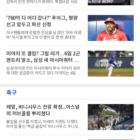
감독이 던진 한마디가 화제다. 폭염으로 사상 초
격의 핵과 마운드의 핵심 자원들이 단 한꺼번에
유의 이틀 연속 전 경기 취소가 결정된 날, 김 감
이탈하는 초유의 사태가 벌어진 것이다.문제는
독은 단순히 더위를 이야기하지 않았다. 우천,
이들의 공백이 발생하는 시점이다. 9월은 정규
폭염, 부상 등 변수가 늘어나는 현실에서 현재
'760억 다 어디 갔나?' 푸이그, 형량
리그의 최종 순위와 포스트시즌 진출 팀이 판가
팀당 144경기 체제가 과연 지속 가능한지 질문
름 나는 가장 잔인하고도 중
선고 앞두고 파산 신청
을 던졌다.물론 144경기가 세계적으로 특별히
많은 숫자는 아니다. 메이저리그는 팀당 162경
야구팬들에게 강렬한 인상을 남겼던 '쿠바 야생
기, 일본프로야구도 143~144경기를 치른다. 숫
마' 야시엘 푸이그의 인생이 또 한 번 중대한 갈
자만 놓고 보면 KBO가 유난히 혹사 구조라고 말
림길에 섰다. 메이저리그와 한국 프로야구에서
하기 어렵다.하지만 중요한 것은 숫자가 아니라
거액을 벌었던 푸이그가 연방 사건 선고를 앞두
환경이다. 한국의 여름은 달라지고 있다. 과거와
고 파산보호를 신청했다.푸이그는 최근 미국 플
미야지 또 콜업? 그럴 리가…6일 2군
비교하기 어려울 정도로 폭염이 길어지고 강해
로리다 파산 법원에 챕터11 파산보호 신청을 냈
지고 있다. 여기에 장마, 이
엔트리 말소, 삼성 새 아시아쿼터 찾았
다. 챕터11은 기업이나 개인이 채권자들과 협의
를 통해 재정 구조를 재편할 수 있도록 돕는 제도
나
삼성 라이온즈의 아시아쿼터 투수 미야지 유라
다.미 매체들에 따르면 푸이그의 자산 규모는
에 대한 궁금증이 커지고 있다.미야지는 6일 퓨
1000만~5000만 달러(약 146억~730억 원), 부
처스리그(2군) 엔트리에서도 말소됐다. 일반적
채는 100만~1000만 달러(약 14억~146억 원) 수
으로 2군 엔트리 말소는 1군 등록, 부상 관리, 선
준으로 신고됐다. 다만 법원은 채권자 목록과 자
수단 조정 등 여러 의미가 있을 수 있다. 하지만
산 내역 등 일부 필수 자료가 빠졌다며 서류 미비
축구
현재 미야지의 상황을 고려하면 단순한 1군 콜
를 지적했다.관심이 쏠리는 이
업 준비로 보기에는 무리가 있어보인다.미야지
는 올 시즌 강력한 구위로 기대를 모았지만, 1군
무대에서는 제구 불안이 반복됐다. 빠른 공이라
레알, 비니시우스 잔류 확정...아스널
는 확실한 장점을 갖고 있음에도 볼넷과 사구가
의 러브콜을 뿌리쳤다
이어지면서 안정감을 보여주지 못했다.삼성으로
서는 고민이 깊어질 수밖에 없다.아시아쿼터 시
붙잡을 선수를 지켰고, 미래의 자원도 더했다.
장 특성상 교체가 쉽지는 않지만, 시즌 후반 순
브라질 출신 '특급 골잡이' 비니시우스 주니오르
위 경쟁을 생각하면 불안한
(26)가 레알 마드리드와의 동행을 2032년까지
이어간다.스페인 프로축구 프리메라리가 '거함'