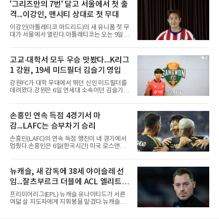
레알 마드리드는 7일(한국시간) 비니시우스와
'그리즈만의 7번' 달고 서울에서 첫 출
2032년 6월 30일까지 유효한 6년 연장 계약에
격...이강인, 맨시티 상대로 첫 무대
합의했다고 공식 발표했다. 비니시우스는 재계
약 확정 후 사회관계망서비스(SNS)에 베르나베
이강인(아틀레티코 마드리드)의 새 유니폼 첫 무
우에서의 8년은 너무 짧다며, 앞으로 6년, 그리
대가 서울에서 열린다.아틀레티코는 오는 9일
고 영원히 함께하겠다고 애정을 드러냈다.성사
오후 8시 서울월드컵경기장에서 맨체스터 시티
과정에는 우여곡절이 있었다. 그는 최근 잉글랜
와 2026 쿠팡플레이 시리즈 친선 경기를 치른다.
드 프리미어리그(EPL) 챔피언 아스널의 뜨거운
구단 소집 명단에 이강인이 포함되면서 변수가
고교·대학서 모두 우승 맛봤다...K리그
관심을 받았는데, 18개월간 이어진 재계약 협상
없는 한 그의 첫 출격은 서울이 된다.등번호부터
이 한때 교착됐기 때문이다. 그러
1 강원, 19세 미드필더 김슬기 영입
무게가 실렸다. 이강인은 첫 경기부터 7번을 단
다. 2010년대 팀의 전성기를 이끈 앙투안 그리즈
강원FC가 대학 무대에서 뛰던 신인 미드필더를
만이 달았던 번호다.합류 과정은 순탄치 않았다.
데려왔다.강원은 6일 연세대 소속이던 김슬기
스페인으로 건너가려던 그는 병역 특례 행정 절
(19)를 영입했다고 밝혔다. 186㎝, 79㎏의 신체
차 문제로 출국이 미뤄졌고, 국내에서 홀로 훈련
조건을 갖췄다.이력은 우승으로 채워져 있다. 수
해 왔다. 6일 입국하는 동료들과 처음 대면한 뒤
원고 시절 주축으로 활약하며 지난해 전국고등
손흥민 연속 득점 4경기서 마
짧게 호흡을 맞춰 경기에 나선다.역할도 관심사
리그와 추계전국고등대회 우승에 기여했고, 올
다. 유려한 탈압박과
감...LAFC는 승부차기 승리
해 연세대 진학 후에는 춘계한산대첩기대학대회
정상에 올랐다. 2024년에는 17세 이하(U-17) 대
손흥민(LAFC)의 연속 득점 행진이 네 경기에서
표팀 훈련에도 소집됐다.김슬기는 입단하게 돼
멈췄다.손흥민은 6일(한국시간) 미국 로스앤젤
기쁘고 영광이라며 프로 무대에서도 성장해 팀
레스 BMO 스타디움에서 열린 2026시즌 리그스
에 꼭 필요한 선수가 되겠다고 각오를 밝혔다.
컵 리그 페이즈 1차전 치바스 과달라하라(멕시
코)전에 선발 출전했으나 공격포인트 없이 후반
뉴캐슬, 새 감독에 38세 야이슬레 선
41분 타일러 보이드와 교체됐다. 이날 골을 넣었
임...잘츠부르크 더블에 ACL 엘리트 2
다면 공식전 5경기 연속 득점이었다. 다만 메이
저리그사커(MLS)에서 이어온 4경기 연속골 기
연패 경력
프리미어리그(EPL) 뉴캐슬 유나이티드가 서른
록은 유지된다.경기는 팽팽했다. 전반 38분 다비
여덟 살 지도자에게 지휘봉을 맡겼다.뉴캐슬은
드 마르티네스의 땅볼 크로스를 드니 부앙가가
6일(현지시간) 마티아스 야이슬레(독일) 감독 선
오른발로 마무리해 LAFC가 앞섰으나, 4분 뒤 로
임을 발표했다. 그는 스페인 라망가에서 진행 중