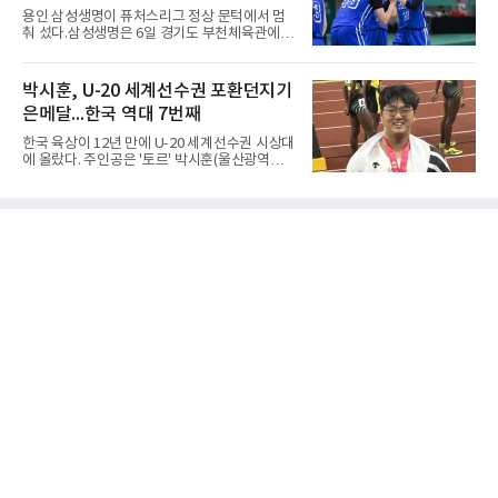
리를 이끌었다.경복고는 경기 초반부터 박지오
용인 삼성생명이 퓨처스리그 정상 문턱에서 멈
와 김호원의 내·외곽포가 고르게 터지며 주도권
춰 섰다.삼성생명은 6일 경기도 부천체육관에서
을 잡았다. 전반을 40-34로 앞선 경복고는 후반
열린 2026 티켓링크 WKBL 퓨처스리그 결승에
들어 높은 야투 성공률을 앞세워 점수 차를 더욱
서 일본여자프로농구 2부 리그 아란마레에 54-
벌렸고, 결국 22점 차 완승으로 경기를 마무리했
79로 졌다. 이다연이 14점을 넣었으나 20점 9리
박시훈, U-20 세계선수권 포환던지기
다.B조에서는 용산고가 안양고를 98-71로 꺾고
바운드를 기록한 바이 쿰바 디야산을 앞세운 상
대회 2연승을 달렸다.한편 남중
은메달...한국 역대 7번째
대를 넘지 못했다.이번 대회에 처음 출전한 아란
마레는 조별리그부터 결승까지 6전 전승을 거뒀
한국 육상이 12년 만에 U-20 세계선수권 시상대
고, 디야산이 최우수선수(MVP)로 뽑혔다.
에 올랐다. 주인공은 '토르' 박시훈(울산광역시)
이다.박시훈은 6일(한국시간) 미국 오리건주 유
진 헤이워드 필드에서 열린 세계육상연맹(WA)
20세 이하 세계선수권 남자 포환던지기 결선에
서 20.31ｍ를 던져 2위에 올랐다. 우승자 알레산
드로 보르헤스(브라질)와는 4㎝ 차이였다.기록
의 의미는 크다. 1986년 시작된 이 대회에서 한
국이 따낸 메달은 은 1개와 동 5개뿐이다. 1992
년 이진일(800ｍ)의 은메달 이후 박재홍, 박재
명, 정상진, 김현섭, 우상혁이 동메달을 보탰다.
박시훈은 2014년 우상혁 이후 12년 만이자 역대
7번째 메달리스트가 됐다.승부는 막판에 갈렸
다. 3차 시기에서 20.31ｍ로 선