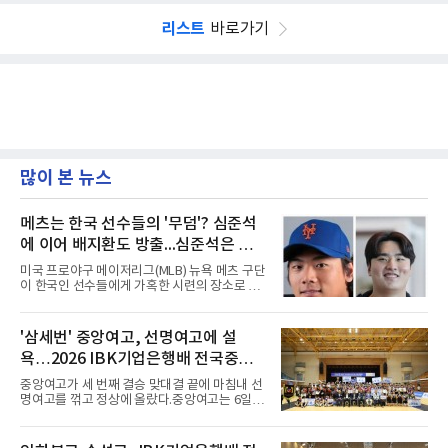
리스트
바로가기
많이 본 뉴스
메츠는 한국 선수들의 '무덤'? 심준석
에 이어 배지환도 방출...심준석은 이
미 귀국, 배지환은 미국 잔류할 듯
미국 프로야구 메이저리그(MLB) 뉴욕 메츠 구단
이 한국인 선수들에게 가혹한 시련의 장소로 전
락하고 있다. 한때 한국 야구의 미래를 이끌어갈
대형 유망주로 기대를 모았던 투수 심준석에 이
어, 빅리그 경력을 지닌 내외야수 배지환까지 연
'삼세번' 중앙여고, 선명여고에 설
달아 뉴욕 메츠 산하 마이너리그에서 방출 통보
욕…2026 IBK기업은행배 전국중고
를 받는 아픔을 겪었다. 두 선수의 동반 이탈은
메츠 구단이 유독 한국 선수들에게 '기회의 땅'이
배구대회 우승
중앙여고가 세 번째 결승 맞대결 끝에 마침내 선
아닌 '무덤'처럼 작용하고 있음을 방증하고 있다.
명여고를 꺾고 정상에 올랐다.중앙여고는 6일
고교 시절 시속 160km에 달하는 강속구로 큰 스
충북 제천실내체육관에서 열린 2026 IBK기업은
포트라이트를 받았던 심준석은 루키리그에서 메
행배 전국중고배구대회 18세 이하 여자부 결승
츠 구단으로부터 방출 조치됐다. 피츠버그 파이
에서 선명여고를 세트스코어 3-1(13-25, 25-14,