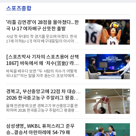
베르토 알바라도가 골 지역 정면에서 왼발 슈팅
인 프리시즌 캠프에 곧바로 합류했다. 구단은 유
으로 골대 오른쪽 하단을 찔러 균형을 맞췄다.승
스포츠종합
럽 축구계에서 가장 촉망받는 젊은 감독을 데려
부는 승부차기로 갈렸다. LAFC는
왔다고 밝혔다.이력은 이른 나이에 쌓였다. 서른
셋이던 2021년 오스트리아 레드불 잘츠부르크
사령탑에 올라 첫 시즌 리그와 컵대회를 동시에
'리틀 김연경'이 28점을 몰아쳤다...한
제패했고, 구단 역사상 처음으로 팀을 유럽축구
국 U-17 여자배구 산뜻한 출발
연맹(UEFA) 챔피언스리그 토너먼트에 올린 뒤
리그 2연패도 달성했다.아시아에서도 성과를 냈
사상 첫 무대의 첫 경기를 웃으며 마쳤다. 한국
다. 2023년 사우디아라비아 알아흘리로 옮겨
17세 이하(U-17) 여자 배구대표팀이 아시아 챔
2024-2025시즌과 2025-2026시즌
피언 자격으로 처음 나선 세계선수권에서 데뷔
전을 승리로 장식했다.이승여 감독이 이끄는 한
국은 7일(한국시간) 칠레 로스 안데스의 리세오
[스포츠박사 기자의 스포츠용어 산책
믹스토 체육관에서 열린 2026 국제배구연맹
1867] 바둑에서 왜 ‘치수(置數)’라고
(FIVB) U-17 여자 세계선수권대회 조별리그 D조
1차전에서 푸에르토리코를 3-1(25-10 25-23
말할까
바둑을 배우다 보면 "두 사람의 치수가 어떻게
19-25 26-24)로 이겼다.승리의 중심에는 '리틀
되나요?"라는 말을 자주 듣는다. 초보자에게는
김연경'으로 불리는 아웃사이드 히터 손서연(선
다소 낯선 표현이다. ‘치수(置數)’는 한자어로
명여고)이 있었다. 그는 공격 24점에 블로킹과
'둘 치(置)'와 '셀 수(數)'를 쓴다. '돌을 놓는 수'라
서브 각 2점을 더해 양 팀 최다인 28점을 몰아쳤
는 의미이다. 두 사람이 대등하게 승부할 수 있도
경복고, 부산중앙고에 22점 차 대승…
다. 장수인이 11점, 최민주가 8점, 어민서가 7점
록 약한 쪽에게 미리 흑돌을 놓아주는 개수를 가
으로 힘을 보탰다.승점 3을 챙긴 한
2026 한국중고농구 주말리그 왕중왕
리킨다. 오늘날의 접바둑에서 말하는 '두 점', '세
점'이 바로 치수다. (본 코너 1844회 ‘왜 '접바
전 첫 승 신고
올해 전관왕에 오른 경복고가 부산중앙고를 완
둑'이라 말할까’ 참조)일본어에서도 같은 한자를
파하며 2026 한국중고농구 주말리그 왕중왕전
사용한다. 일본에서는 ‘置き石(오키이시, 놓는
첫 경기를 승리로 장식했다.경복고는 6일 전남
돌)’ 또는 ‘手合割(테아이와리, 대국 조건)’이라
해남 우슬체육관에서 열린 대회 남고부 예선리
는 표현을 많이 쓰지만, ‘置数(ちすう, 치스
그 H조 1차전에서 부산중앙고를 98-76으로 제
삼성생명, WKBL 퓨처스리그 준우
우)’라는 용례도 문헌에서 확인된다. 다만 현대
압했다. 박지오가 26점, 김호원이 22점, 정우진
일본
승...결승서 아란마레에 54-79 패
이 19점을 올리는 등 삼각편대의 고른 활약이 승