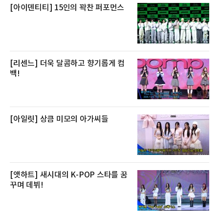
[아이덴티티] 15인의 꽉찬 퍼포먼스
[리센느] 더욱 달콤하고 향기롭게 컴
백!
[아일릿] 상큼 미모의 아가씨들
[앳하트] 새시대의 K-POP 스타를 꿈
꾸며 데뷔!