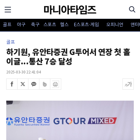
골프
야구
축구
스포츠
헬스
E스포츠·게임
오피니언
엔터
골프
하기원, 유안타증권 G투어서 연장 첫 홀
이글...통산 7승 달성
2025-03-30 22:41:04