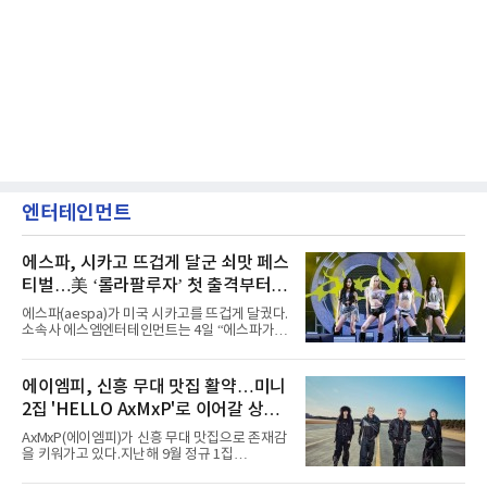
엔터테인먼트
에스파, 시카고 뜨겁게 달군 쇠맛 페스
티벌…美 ‘롤라팔루자’ 첫 출격부터
증명한 존재감
에스파(aespa)가 미국 시카고를 뜨겁게 달궜다.
소속사 에스엠엔터테인먼트는 4일 “에스파가
지난 2일(현지 시간) 미국 시카고 그랜트 파크에
서 열린 ‘롤라팔루자 시카고’(Lollapalooza
Chicago)의 알리안츠 스테이지에 올랐다”며
에이엠피, 신흥 무대 맛집 활약…미니
“총 14곡으로 구성된 세트리스트를 선사, 데뷔 7
2집 'HELLO AxMxP'로 이어갈 상승
년 차다운 노련한 무대 매너와 파워풀한 에너지
로 현장의 분위기를 압도했다”고 밝혔다.1991
세
AxMxP(에이엠피)가 신흥 무대 맛집으로 존재감
년 시작된 ‘롤라팔루자’는 8개 스테이지, 170여
을 키워가고 있다.지난해 9월 정규 1집
팀의 아티스트와 40만 명 이상의 관객이 운집하
'AxMxP'를 발매하며 가요계에 정식 출격한
는 북미 최대 규모의 페스티벌이다.올해 ‘롤라팔