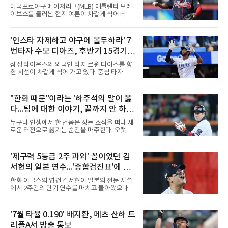
성 방출하나?
미국프로야구 메이저리그(MLB) 애틀랜타 브레
이브스를 둘러싼 현지 여론이 차갑게 식어버렸
다. 거액의 계약을 맺을 당시에는 팀의 구세주로
환호하던 분위기는 온데간데없고, 이제는 성적
부진과 부상을 이유로 팀에서 내보내야 한다는
'인스타 자제하고 야구에 몰두하라' 7
목소리가 거세지고 있다.김하성은 이번 시즌을
번타자 수모 디아즈, 후반기 15경기
앞두고 대형 계약을 체결하며 기대를 모았으나,
연이은 부상 공백과 극심한 타격 부진이 겹치며
홈런 제로
삼성 라이온즈의 외국인 타자 르윈 디아즈를 향
구단과 팬들의 인내심을 한계에 다다르게 만들
한 시선이 차갑게 식어 가고 있다. 중심 타자로서
었다. 야구계의 냉혹한 비즈니스 논리에 따라,
팀 타선의 무게감을 더해줘야 할 그가 최근 극심
과거의 활약상보다는 당장의 생산성을 요구하는
한 부진에 빠지면서 팬들의 원성과 질책이 거세
목소리가 커진 상태다.구단 고위층과 코칭스태
지는 모양새다.특히 후반기 들어 나타나는 지독
"한화 때문"이라는 '하주석의 말이 옳
프 역시 팬들의 거센 항의와 언론의 날 선 비판에
한 홈런 부재는 팀의 고민을 깊게 만들고 있다.
서 자유로울 수 없는 상황이
다...팀에 대한 이야기, 끝까지 안 하는
디아즈는 후반기 15경기에 출전해 56타수를 소
화하는 동안 16개의 안타를 기록하며 0.286의
게 도리
누구나 인생에서 한 번쯤은 정든 조직을 떠나 새
타율 자체는 나쁘지 않은 수치를 유지하고 있다.
로운 터전으로 옮기는 순간을 마주한다. 오랫동
그러나 홈런 생산 능력은 완전히 실종됐다. 중심
안 애정을 쏟았던 직장이든, 혹은 아쉬움과 상처
타선에서 가장 중요한 홈런 한 방이 터지지 않으
를 안고 떠난 곳이든 마침표를 찍는 일은 늘 복잡
면서 득점 찬스를 살리지 못하는 경기가 늘어났
한 감정을 동반한다. 그곳을 떠난 뒤 주위에서 묻
'제구력 5등급 2주 과외' 꼴이었던 김
고, 이는 팀 전체의 공격력 저하로 직결되고 있
는다. "지금 여기 어때? 거기는 어땠어?" 이때 쏟
다. 최근 경기에서는
서현의 일본 연수...'종합검진표'에 불
아지는 유혹은 달콤하다. 그동안 쌓였던 불만과
섭섭함을 토로하며 동조를 구하고 싶은 마음이
과
한화 이글스의 영건 김서현이 일본의 전문 시설
굴뚝같아진다. 하지만 사회생활의 오랜 격언이
에서 2주간의 단기 연수를 마치고 돌아왔으나,
자 진리는 명확하다. '전 회사 욕은 결국 누워서
실전 마운드에서 여전히 극심한 제구 난조를 노
침 뱉기'다. 최근 하주석의 MHN 스포츠와의 인
출하며 야구 팬들과 전문가들 사이에 씁쓸한 뒷
터뷰는 이 평범한 진리를 가장 극적으로 보여주
맛을 남기고 있다.출국 당시만 해도 선수의 고질
'7월 타율 0.190' 배지환, 메츠 산하 트
며 깊은 여운을 남겼다. 오랫동안 한 팀의 주전으
적인 제구 문제를 해결할 특효약이 될 것처럼 포
로 헌신하다 새로운
리플A서 방출 통보
장되었던 이번 연수는, 뚜껑을 열어보니 '제구력