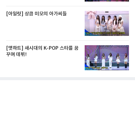
[아일릿] 상큼 미모의 아가씨들
[앳하트] 새시대의 K-POP 스타를 꿈
꾸며 데뷔!