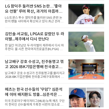
LG 함덕주 둘러싼 SNS 논란…'좋아
요·언팔' 루머 확산, 과거의 아픔까지
소환됐다
LG 트윈스 투수 함덕주를 둘러싼 SNS 관련 논
란이 팬들 사이에서 확산되고 있다.최근 온라인
커뮤니티와 SNS를 중심으로 함덕주의 SNS 활
동과 관련한 여러 소문이 퍼지면서, 과거 LG 이
적 이후 겪었던 일들까지 다시 주목받고 있다.일
김민솔·서교림, LPGA로 갈렸던 두 라
각에서는 함덕주가 LG 공식 계정 '언팔' 및 관련
이벌...제주에서 다시 만난다
게시물을 정리하고 친정팀 두산 베어스 계정을
팔로우하고 두산과 관련된 흔적만 남겼다는 주
한 달간 어긋났던 두 라이벌이 제주에서 다시 마
장이 나오고 있다. 또한 상대 팀 선수의 홈런 릴
주한다. 올 시즌 한국여자프로골프(KLPGA) 투
스에 '좋아요'를 눌렀다는 이야기도 전해지고 있
어를 달구는 김민솔과 서교림이 격돌한
다.하지만 해당 행동들이 실재했는지 여부는 확
다.KLPGA 투어는 6일 제주도 서귀포시 테디 밸
인되지 않았다. 시점과 의도 역시 불분명하다. 그
리 골프 앤 리조트의 밸리·테디 코스(파72)에서
남고배구 강호 수성고, 진주동명고 꺾
럼에도 팬들 사이에서 논란이 커진 이유는 그가
개막하는 제주삼다수 마스터스(총상금 10억원·
LG 이적 후 부상과 재활로
고 2026 IBK기업은행배 전국중고배
우승 상금 1억8천만원)로 하반기를 시작한다.두
선수의 재회 자체가 화제다. 올 시즌 3승으로 대
구대회 4강 진출
남고배구 강호 수성고가 진주동명고를 물리치고
상 포인트(313점), 상금(9억8천400만원), 평균
2026 IBK기업은행배 전국중고배구대회에서 18
타수(70.41타) 등 주요 부문 1위를 달리는 김민
세이하 남자부 4강에 진출했다.지난 6월 2026
솔과 2승으로 뒤쫓는 서교림의 맞대결은 지난 7
한국중고배구 2차연맹전 준우승팀 수성고는 4
월 5일 롯데 오픈 이후 한 달 만이다. 그동안 김민
일 충북 제천 대원대 민송체육관에서 열린 대회
메츠는 한국 선수들의 '무덤'? 심준석
솔이 하이원리조트 여자오픈에 나설 때 서교림
8강전에서 진주동명고를 상대로 공격력이 호조
은 LPGA 에비앙 챔피언십에, 서교림
에 이어 배지환도 방출...심준석은 이
를 보이며 세트스코어 3-1(25-19, 25-22, 21-
25, 25-23)으로 꺾었다. 인하부고도 부산동성고
미 귀국, 배지환은 미국 잔류할 듯
미국 프로야구 메이저리그(MLB) 뉴욕 메츠 구단
를 맞아 뛰어난 조직력을 바탕으로 삼아 3-0(25-
이 한국인 선수들에게 가혹한 시련의 장소로 전
19, 25-19, 25-23)으로 완승을 거두고 4강에 합
락하고 있다. 한때 한국 야구의 미래를 이끌어갈