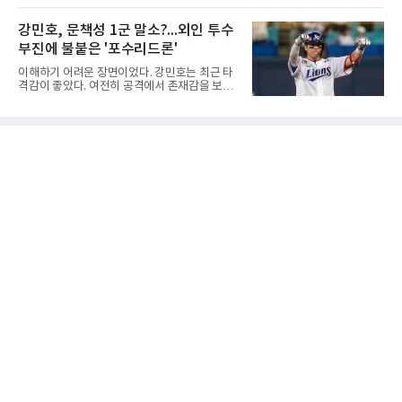
류했다. .한편 18세이하 여자부 4강은 중앙여고-
대형 유망주로 기대를 모았던 투수 심준석에 이
일신여상, 광주체고-선명여고의 대결로 좁혀졌
어, 빅리그 경력을 지닌 내외야수 배지환까지 연
강민호, 문책성 1군 말소?...외인 투수
다. ◇4일 전적
달아 뉴욕 메츠 산하 마이너리그에서 방출 통보
부진에 불붙은 '포수리드론'
를 받는 아픔을 겪었다. 두 선수의 동반 이탈은
메츠 구단이 유독 한국 선수들에게 '기회의 땅'이
이해하기 어려운 장면이었다. 강민호는 최근 타
아닌 '무덤'처럼 작용하고 있음을 방증하고 있다.
격감이 좋았다. 여전히 공격에서 존재감을 보여
고교 시절 시속 160km에 달하는 강속구로 큰 스
주고 있었고, 특별한 부상 소식도 없었다. 그런
포트라이트를 받았던 심준석은 루키리그에서 메
데 갑작스럽게 1군 엔트리에서 제외됐다. 팬들
츠 구단으로부터 방출 조치됐다. 피츠버그 파이
사이에서 성적이 떨어진 주전 선수를 쉬게 하는
리츠와 마이애미 말린스를 거쳐 메츠에 둥지를
상황도 아니고, 부상으로 빠지는 것도 아니라면
틀며 반등을 노렸으나
'왜 지금인가'라는 의문이 생길 수밖에 없다.특히
시점이 겹쳤다. 삼성 외국인 투수들이 잇따라 난
타를 당했고, 일부 팬들은 그 원인을 강민호의
포수 리드에서 찾기 시작했다. 이른바 '포수리드
론'이다. 볼 배합이 문제였던 것 아니냐, 투수와
의 호흡에 문제가 있었던 것 아니냐는 지적이다.
그리고 이어진 강민호의 1군 말소. 때문에 팬들
사이에서는 "문책성