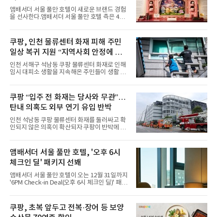
사
스커트, 강렬한 붉은 계열의 스타일링까지 각기
앰배서더 서울 풀만 호텔이 새로운 브랜드 경험
다른 매력을 선보였다. 브브걸은 다채로운 여름
을 선사한다.앰배서더 서울 풀만 호텔 측은 4일
패션을 완벽하게 소화하며 보
“호텔 공식 마스코트 앰버드(Ambird)의 새로운
이야기를 담은 인형 극장 콘셉트의 공간 ‘앰버드
시어터(Ambird Theater)’를 새롭게 선보인
쿠팡, 인천 물류센터 화재 피해 주민
다”고 밝혔다.앰배서더 서울 풀만 호텔은 로비
일상 복귀 지원 “지역사회 안정에 총
한편에 마련된 앰버드 존을 통해 앰버드의 세계
관을 소개해왔다. 앰버드 존은 앰버드가 우주여
력”
인천 서해구 석남동 쿠팡 물류센터 화재로 인해
행 중 수집한 다양한 굿즈를 전시한 '앰버드 플래
임시 대피소 생활을 지속해온 주민들이 생활 터
닛(Ambird Planet)과 계절별 플라워 연출로 사
전으로 돌아갈 수 있는 계기가 마련됐다. 쿠팡풀
랑받아온 ‘앰버드 가든(Ambird Garden)’으로
필먼트서비스(CFS)가 지난 28일부터 화재 피해
구성되어 있다.새 단장한 앰버드 시어터는 오페
주민을 대상으로 전문 출장 청소서비스 지원에
쿠팡 “입주 전 화재는 당사와 무관”…
라 극장을 모티브로 한 데코레이션으로 구성됐
나섬으로써 본격적인 지역사회 복구 작업이 시
다. 무대 공간 및 티켓 박스
탄내 의혹도 외부 연기 유입 반박
작된 것이다.대피소 주민 중심 청소 접수, 첫날
부터 2가구 지원 완료CFS는 신현초등학교, 신
인천 석남동 쿠팡 물류센터 화재를 둘러싸고 확
현북초등학교, 신현여자중학교 등 인천 서해구
인되지 않은 의혹이 확산되자 쿠팡이 반박에 나
관내 임시 대피소 3곳에서 체류해온 화재 피해
섰다. 화재 전 센터 내부에서 탄내가 났다는 주장
주민들을 대상으로 출장 청소업체 요청 접수를
에 대해서는 외부 화재 연기 유입이라고 설명했
시작했다. 현장에서 극심한 피해를 입은 지역 주
고, 2023년 같은 물류센터에서 발생한 화재에
앰배서더 서울 풀만 호텔, '오후 6시
민들의 호응 속에 CFS는 즉시 행동에 나섰다. 지
대해서도 쿠팡 입주 전 공사 과정에서 벌어진 일
난 28일 오후 전문 청소업체와
체크인 딜' 패키지 선봬
이라며 선을 그었다.쿠팡은 21일 인천 물류센터
내부에서 불이 타는 냄새가 났다는 의혹과 관련
앰배서더 서울 풀만 호텔이 오는 12월 31일까지
해 “사실무근”이라는 입장을 밝혔다.회사 측은
'6PM Check-in Deal(오후 6시 체크인 딜)' 패키
“인근에서 지난 15일 다른 회사에서 발생한 대
지를 선보인다.이번 패키지는 오후 6시 체크인
형 화재 연기가 인입돼 즉시 방재팀이 조사한 결
으로 여유로운 저녁 시간부터 호텔 스테이를 시
과 일산화탄소가 미검출됐고, 내부 문제가 아닌
작할 수 있도록 준비됐다.앰배서더 서울 풀만 호
쿠팡, 초복 앞두고 전복·장어 등 보양
것으로 확인됐다”고 설명했다.이어 “정확한 화
텔 측은 “퇴근 후 또는 주말 도심 속에서 짧지만
재 원인은 추후 조사될