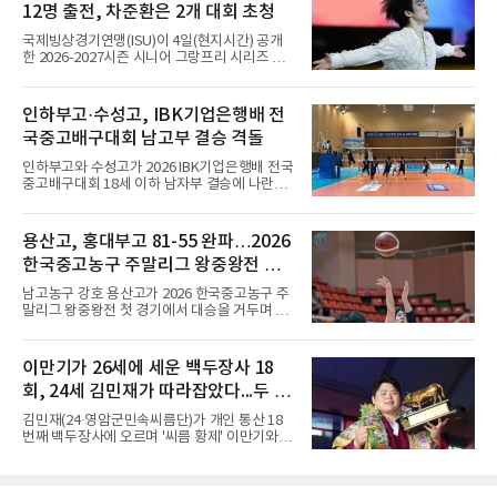
12명 출전, 차준환은 2개 대회 초청
는 공간'을 가리키는 전문 용어로 정착했다. 우리
나라에서도 같은 의미로 받아들여져 ‘반상의 승
국제빙상경기연맹(ISU)이 4일(현지시간) 공개
부’, ‘반상의 고수’, ‘반상에 앉다’, ‘반상의 철학’
한 2026-2027시즌 시니어 그랑프리 시리즈 명
등의 표현을 쓴다.반상(盤上)은 오늘날 바둑을
단에 한국 선수 12명이 포함됐다. 남자 싱글 차
상징하는 대표적인 용어지만, 그 역사를 거슬러
준환(서울시청), 서민규, 김현겸과 여자 싱글 김
올라가면 의외의 사실과 마주한다. 인터넷 조선
채연, 김유재, 이해인, 신지아, 김유성, 윤서진,
인하부고·수성고, IBK기업은행배 전
왕조실록에서 반상(盤上)은 확인되지만,
윤아선, 김서영, 유영이다.이 가운데 차준환과
국중고배구대회 남고부 결승 격돌
서민규, 김채연, 김유재, 이해인, 신지아 6명은 2
개 대회에 초청됐고 나머지는 한 차례만 나선다.
인하부고와 수성고가 2026 IBK기업은행배 전국
시리즈는 6개 대회로 치러지며 합산 성적 상위 6
중고배구대회 18세 이하 남자부 결승에 나란히
명이 그랑프리 파이널에 오른다.차준환은 3차
진출하며 우승을 놓고 맞대결을 펼치게 됐다.인
컵 오브 차이나(11월 6∼8일·중국 선전)와 6차
하부고는 5일 충북 제천실내체육관에서 열린 대
NHK 트로피(11월 27∼29일·일본 도쿄)에 배정
회 남자 18세 이하부 준결승에서 남성고를 세트
용산고, 홍대부고 81-55 완파…2026
됐다. 밀라노·코르티나담페초 동계 올림픽에서
스코어 3-1(25-17, 17-25, 25-21, 25-17)로 꺾
한국 남자 싱글 역대 최고
한국중고농구 주말리그 왕중왕전 첫
고 결승행 티켓을 따냈다. 인하부고는 높은 공격
성공률을 앞세워 경기 주도권을 잡으며 승리를
승 신고
남고농구 강호 용산고가 2026 한국중고농구 주
거뒀다.수성고도 준결승에서 속초고를 상대로
말리그 왕중왕전 첫 경기에서 대승을 거두며 순
안정된 조직력을 바탕으로 3-1(25-23, 25-16,
조로운 출발을 알렸다.용산고는 5일 전남 해남
22-25, 25-19) 승리를 거두며 결승에 합류했다.
우슬체육관에서 열린 대회 남고부 예선 B조 첫
치열한 승부 속에서도 공수 균형을 유지한 수성
경기에서 김민기의 22점 활약을 앞세워 홍대부
이만기가 26세에 세운 백두장사 18
고는 인하부고와 우승을 다툴 기회를 잡았다.여
고를 81-55로 제압했다.경기 초반부터 내·외곽
자 18세 이하부에서는 중앙여고
회, 24세 김민재가 따라잡았다...두 번
에서 고른 득점력을 선보인 용산고는 1쿼터부터
주도권을 잡았다. 전반을 48-30으로 크게 앞선
더 우승하면 역대 1위와 동률
김민재(24·영암군민속씨름단)가 개인 통산 18
용산고는 후반에도 공세를 늦추지 않으며 점수
번째 백두장사에 오르며 '씨름 황제' 이만기와 어
차를 더욱 벌렸고, 결국 26점 차 완승으로 첫 승
깨를 나란히 했다.김민재는 4일 경북 문경시 문
을 신고했다.남고부 예선 C조 경기에서는 광주
경체육관에서 열린 위더스제약 2026 민속씨름
고가 김경륜의 23점을 넣는 수훈을 세우며 양정
문경오미자장사씨름대회 백두급(140㎏ 이하)
고를 58-52로 꺾고 첫 승을 기록했다. 광주고는