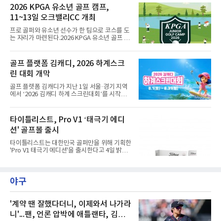
는 상금 2천 5백만원과 대상&신인상 포인트 3천
2026 KPGA 유소년 골프 캠프,
점을 지급하고 3년간의 GTOUR 시드권을 부여
11~13일 오크밸리CC 개최
한다. KPGA 투어프로 중 1, 2라운드 합산 1위에
게는 오는 9월 17일부터 20일까지 골프존카운
프로 골퍼와 유소년 선수가 한 팀으로 코스를 도
티 선산에서 열리는 KPGA ‘골프존 오픈’ 출전권
는 자리가 마련된다.2026 KPGA 유소년 골프 캠
을 부여한다.대회는 골프존 투비전NX플러스 투
프가 11일부터 13일까지 강원도 원주시 오크밸
어 모드에서 하루 동안 2라운드 36홀 스트로크
리CC에서 열린다. 유소년 골프 저변을 넓히기
플레이, 콕힐 골프클럽 - NO.4 코스에서 진행된
위해 2024년 시작돼 올해 3년 연속 개최되는 행
골프 플랫폼 김캐디, 2026 하계스크
다. 시드권자와 예선통과자, 신인 및 초청 선수,
사다.참가 규모는 프로 20명과 유소년 60명. 올
오프라인 예선전을 통해 선발
린 대회 개막
시즌 상반기 우승자인 문동현, 최찬, 오승택, 이
상엽 등이 이름을 올렸다.운영 방식이 특징적이
골프 플랫폼 김캐디가 지난 1일 서울·경기 지역
다. 프로 1명과 유소년 3명이 한 팀을 이뤄 18홀
에서 ‘2026 김캐디 하계 스크린대회’를 시작했
코스 플레이와 쇼트 게임을 훈련하고, 멘토와 대
다고 4일 밝혔다. 대회는 31일까지 진행된다. 김
화하는 시간도 갖는다.최찬은 "평소 유소년 선수
캐디 앱 이용자라면 무료로 참여할 수 있다. 김캐
들을 만날 기회가 없는데 함께 시간을 보낼 수 있
디 앱에서 대회 참가 신청 후 지도에서 공식 참여
타이틀리스트, Pro V1 ‘태극기 에디
어 설렌다"고 밝혔다.이번 캠프는 문화체육관광
매장을 확인하고 예약하면 된다. 공식 참여 매장
부와 국민체육진흥공단의
션' 골프볼 출시
에서 총 3개의 지정 코스 중 원하는 코스를 플레
이하면 대회 기록이 자동으로 반영된다. 앱 내 리
타이틀리스트는 대한민국 골퍼만을 위해 기획한
더보드에서는 자신의 스코어와 현재 순위를 실
'Pro V1 태극기 에디션'을 출시한다고 4일 밝혔
시간으로 확인할 수 있다. 김캐디는 이번 대회를
다.이번 Pro V1 태극기 에디션은 하프 더즌(6구)
통해 총 4000만원 상당의 상금과 경품을 제공한
구성으로 출시된다. 패키지와 골프볼에는 태극
다. 지정 코스 중 1개 이상을 완주한 참가자 가운
기에서 착안한 건곤감리 4괘 문양이 적용됐다.
데 선착순 1,000명에게도 골프장갑을 증정한다.
야구
화이트 컬러를 바탕으로 흑색과 청색, 홍색을 절
지정 코스 3
제된 방식으로 배치해 대한민국의 정체성을 표
현했다. 광복 81주년을 기념하는 의미를 담아 스
페셜 플레이 넘버 '81'을 새겼다. 측면에는 건곤
'계약 땐 잘했다더니, 이제와서 나가라
감리 문양을 활용한 전용 얼라인먼트가 적용됐
니'...팬, 언론 압박에 애틀랜타, 김하
다.한종훈 기자 hjh@maniareport.com