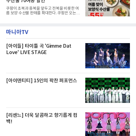
수산물 70여종 할인
온전한 휴식을 원하는 고객들에게 특별한 경험
을 제공한다”고 밝혔다.패키지는 디럭스와 이그
쿠팡이 초복과 중복을 앞두고 전복을 비롯한 여
제큐티브 두 가지 타입으로 구성된다. 디럭스 패
름 보양 수산물 판매를 확대한다. 쿠팡은 오는
키지는 객실 1박(룸 온리)으로 심플한 호캉스를
20일까지 전복, 문어, 낙지, 장어 등 70여종의 수
즐길 수 있으며, 이그제큐티브 패키지는 객실 1
산물을 할인 판매한다고 8일 밝혔다.이번 행사
박과 함께 클럽 앰배서더 라운지 2인 이용, 웰니
에는 국내산 활전복과 문어, 낙지, 장어, 생물새
스 센터 사우나 2인 이용 혜택이 포함된다.특히
마니아TV
우 등이 포함됐다. 쿠팡은 올해 큰 크기의 전복
클럽 앰배서더 라운지
생산량이 늘어난 점을 반영해 주요 산지 상품을
로켓프레시 새벽배송으로 선보인다고 설명했다.
전복은 산지에서 채취한 뒤 전국으로 직송되는
[아이들] 타이틀 곡 'Gimme Dat
방식으로 운영된다. 신선도가 중요한 상품인 만
Love' LIVE STAGE
큼 이르면 다음 날 오전 배송이 가능하도록 물류
망을 활용하고 있다.쿠팡의 전복 매입량도 늘고
있다. 쿠팡에 따르면 전복 매입량은 2020년 30
톤 미만에서 2022년 140톤
[아이덴티티] 15인의 꽉찬 퍼포먼스
[리센느] 더욱 달콤하고 향기롭게 컴
백!