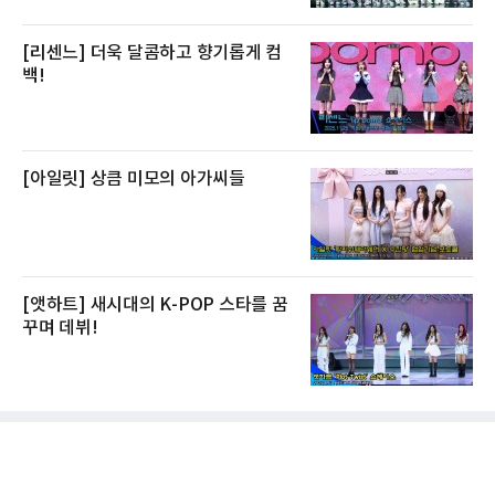
[리센느] 더욱 달콤하고 향기롭게 컴
백!
[아일릿] 상큼 미모의 아가씨들
[앳하트] 새시대의 K-POP 스타를 꿈
꾸며 데뷔!