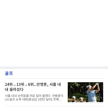
골프
24위→13위→6위...안병훈, 사흘 내
내 올라섰다
사흘 내내 순위표를 위로 밀어 올렸다. 안병훈이
LIV 골프 뉴욕 대회(총상금 3천만 달러) 셋째날
톱10에 진입하며 상승세를 이어갔다.안병훈은 9
일(한국시간) 미국 뉴저지주 베드민스터의 트럼