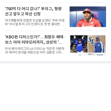
에게 특별하다. 2023년 정규투어에 데뷔한 강채
문으로 향하고 있다. "누가 한국 야구 최초의 명
연은 2024년 8월 이 대회에서 공동 2위로 주목
예의 전당 헌액자가 될 것인가?"현재 가장 많이
'760억 다 어디 갔나?' 푸이그, 형량
받았으나, 지난해 상금순위 75위에 그쳐 시드순
거론되는 후보군은 선동열, 최동원, 이승엽, 송
위전으로 밀렸고 본선에서도 78위에
선고 앞두고 파산 신청
진우, 그리고 김응용 감독이다. 한국 야구의 시
대별 상징성과 업적을 고려하면 충분히 설득력
야구팬들에게 강렬한 인상을 남겼던 '쿠바 야생
있는 이름들이다.선동열은 한국 야구가 배출한
마' 야시엘 푸이그의 인생이 또 한 번 중대한 갈
최고의 투수로 평가받는다. 해태 시절 통산 146
림길에 섰다. 메이저리그와 한국 프로야구에서
승과 평균자책점 1.20이라는 압도적인 기록을
거액을 벌었던 푸이그가 연방 사건 선고를 앞두
남겼고, 1980년대 후반 리그를 지배했다. 일본
고 파산보호를 신청했다.푸이그는 최근 미국 플
'KBO판 다저스인가?'…최형우·페덱·
프로야구에서도 성공하며 한국 선수의 해외 진
로리다 파산 법원에 챕터11 파산보호 신청을 냈
출 가능성을 보여준 상징적인 존
보스 이어 미야모리까지, 삼성의 '스펙
다. 챕터11은 기업이나 개인이 채권자들과 협의
를 통해 재정 구조를 재편할 수 있도록 돕는 제도
만렙' 승부수
미국 메이저리그의 LA 다저스는 막강한 자본력
다.미 매체들에 따르면 푸이그의 자산 규모는
과 데이터 분석을 바탕으로 이미 검증된 스타들
1000만~5000만 달러(약 146억~730억 원), 부
을 영입하는 대표적인 팀이다. 오타니 쇼헤이를
채는 100만~1000만 달러(약 14억~146억 원) 수
비롯해 메이저리그 정상급 선수들을 품으며 매
준으로 신고됐다. 다만 법원은 채권자 목록과 자
시즌 우승 후보로 평가받는 다저스의 행보는 늘
산 내역 등 일부 필수 자료가 빠졌다며 서류 미비
야구계의 관심을 끌었다. 가능성에 투자하기보
를 지적했다.관심이 쏠리는 이
다, 이미 무대에서 증명한 선수들을 통해 당장의
경쟁력을 끌어올린다는 점이다.최근 한국 프로
야구에서도 비슷한 방향성을 보여주는 팀이 있
다. 바로 삼성 라이온즈다. 삼성은 오프시즌 최형
우를 다시 품었다. 이는 단순한 베테랑 영입이 아
니라, 승부처에서 힘을 발휘할 수 있는 검증된
리더를 선택한 것이다.외국인 대체 투수 구성도
마찬가지다. 메이저리그