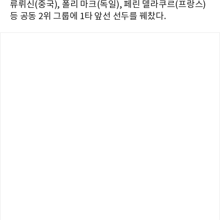
류뤼신(중국), 폴리 마크(독일), 페린 델라쿠르(프랑스)
등 공동 2위 그룹에 1타 앞선 선두를 꿰찼다.