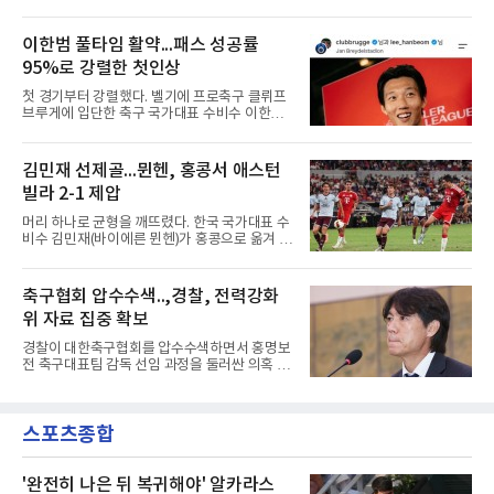
독일 분데스리가 보루시아 묀헨글라트바흐는 8
전진 패스를 건넸고, 이를 받은 로베르트 보제니
일(한국시간) 옌스 카스트로프가 6일 아마추어
크가 단독 드리블 끝에 오른발 슈팅으로 골망을
팀 로타흐-에게른과의 친선경기에서 어깨를 다
이한범 풀타임 활약...패스 성공률
흔들었다.시점도 좋았다. 프랑스 올랭피크 리옹
쳐 당분간 출전이 어렵다고 밝혔다. 그는 후반 교
이적설이 도는 배준호는 시즌 첫
95%로 강렬한 첫인상
체 투입돼 두 골을 넣었으나 후반 22분 부상으로
물러났다.독일인 아버지와 한국인 어머니 사이
첫 경기부터 강렬했다. 벨기에 프로축구 클뤼프
에서 태어난 카스트로프는 측면 미드필더와 측
브루게에 입단한 축구 국가대표 수비수 이한범
면 수비가 가능한 자원으로, 월드컵 남아프리카
이 풀타임 데뷔전을 치르며 경기 최우수선수에
공화국과의 조별리그 3차전에 출전했다. 해외
뽑혔다.이한범은 8일(한국시간) 벨기에 브뤼헤
출생 혼혈 선수의 한국 남자 대표팀 월드컵 출전
의 얀 브레이덜 스타디온에서 열린 코르트레이
김민재 선제골...뮌헨, 홍콩서 애스턴
은 그가 처음이다. 묀헨글라트바흐는 23일 DFB
크와의 2026-2027 벨기에 주필러리그 1라운드
포칼 1라운드, 29일 라이프치히
빌라 2-1 제압
홈 경기에 선발로 나서 경기 종료까지 뛰었다.출
발 자체가 빨랐다. 2026 북중미 월드컵에서 한국
머리 하나로 균형을 깨뜨렸다. 한국 국가대표 수
의 조별리그 3경기를 모두 풀타임으로 소화하며
비수 김민재(바이에른 뮌헨)가 홍콩으로 옮겨 열
대표팀 중앙 수비의 주축으로 자리 잡은 그는 덴
린 프리시즌 경기에서 선제골을 터뜨리며 팀 승
마크 미트윌란을 거쳐 최근 벨기에 명문 클뤼프
리에 힘을 보탰다.김민재는 7일(현지시간) 홍콩
브루게로 옮겼는데, 입단 발표 나흘 만에 개막전
카이탁 스포츠파크에서 열린 애스턴 빌라(잉글
축구협회 압수수색..,경찰, 전력강화
선발로 곧장 투입돼 90분을 소화하며 팀의 3-0
랜드)와의 친선경기에서 전반 37분 0의 균형을
완승에 힘을 보탰다.기록도
위 자료 집중 확보
깨는 골을 넣었다. 톰 비쇼프가 왼쪽 측면에서 올
린 프리킥에 묘하게 머리를 갖다 대 방향을 바꾸
경찰이 대한축구협회를 압수수색하면서 홍명보
며 골 그물을 흔들었다.흐름은 좋았다. 제주전에
전 축구대표팀 감독 선임 과정을 둘러싼 의혹 규
서 주장 완장을 차고 30여 분을 소화했던 그는
명에 속도가 붙었다.월드컵 조별리그 탈락 이후
이날도 선발로 나서 요나탄 타와 중앙 수비진에
비판이 홍 전 감독에게 집중됐지만 경찰의 시선
서 호흡을 맞췄고, 후반 18분까지 뛰고 이토 히
은 다른 곳을 향한다. 성적 부진과 별개로 선임
로키로 교체됐다.분데스리가 최다 우승팀(35회)
스포츠종합
과정에 부당함이 있었는지가 수사의 본류다.7일
뮌헨은 프리시즌 아시아
연합뉴스 취재를 종합하면 서울경찰청 광역수사
단 금융범죄수사대는 전날 축구협회 사무실 등
을 압수수색해 감독 선임 관련 자료를 다수 확보
'완전히 나은 뒤 복귀해야' 알카라스