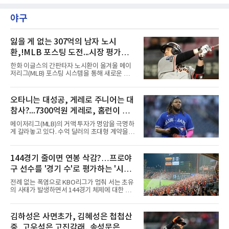
제주도 서귀포시에 위치한 테디밸리 골프앤리조
트(파72/6,767야드)에서 열리고 있다.8일 현재
야구
3라운드 경기가 펼쳐지고 있다.한아름이 1번 홀
에서 경기하고 있다.
잃을 게 없는 307억의 남자 노시
환,!MLB 포스팅 도전...시장 평가는
의외일 수 있어
한화 이글스의 간판타자 노시환이 올겨울 메이
저리그(MLB) 포스팅 시스템을 통해 새로운 도전
에 나선다.노시환은 11년 총액 307억 원이라는
KBO리그 사상 초유의 비FA 다년 계약을 체결하
면서 동시에 해외 진출 가능성을 열어두는 조항
오타니는 대성공, 게레로 주니어는 대
을 포함했다. 국내에서 이미 최고 수준의 대우와
참사?...7300억원 게레로, 홈런이 충
확실한 입지를 확보한 만큼, 이번 메이저리그 도
전은 생존을 건 승부수가 아니다.오히려 잃을 것
격적인 6개, 야후 스포츠 "올해 트레
메이저리그(MLB)의 거액 투자가 명암을 극명하
이 없는 도전에 가깝다. 노시환은 이미 KBO리그
이드했어야" 질타
게 갈라놓고 있다. 수억 달러의 초대형 계약을 안
에서 연평균 약 28억 원에 달하는 대형 계약과
고 출발한 슈퍼스타들의 성적이 팀의 희로애락
한화의 프랜차이즈 스타라는 지위를 얻었다. 만
을 결정짓는 가운데, LA 다저스의 오타니 쇼헤
약 MLB 구단들의 평가가 기대에 미치지 못하더
이가 완벽한 대성공 신화를 써 내려가는 것과 달
144경기 줄이면 연봉 삭감?…프로야
라도 돌아올 곳이 확실하다.그렇다고 포스팅 도
리 토론토 블루제이스의 블라디미르 게레로 주
전의 의미가 작아지는 것은 아
구 선수를 '경기 수'로 평가하는 '시대
니어는 대참사 수준의 부진에 허덕이고 있다.토
론토는 2025년 4월 게레로 주니어와 계약 기간
착오'
전례 없는 폭염으로 KBO리그가 멈춰 서는 초유
14년, 총액 5억 달러(당시 7300억원)라는 메이
의 사태가 발생하면서 144경기 체제에 대한 근
저리그 역사상 손꼽히는 초대형 연장 계약을 체
본적인 고민이 필요하다는 목소리가 커지고 있
결했다. 토론토는 2021년의 경이로운 폭발력과
다.선수들의 건강과 경기력, 그리고 리그의 지속
2024년의 반등, 그리고 직전 시즌 포스트시즌에
가능성을 고려하면 이제는 단순히 '얼마나 많은
김하성은 사면초가, 김혜성은 첩첩산
서 보여준 맹활약을 믿고 그에게 팀의 미래를 전
경기를 치르느냐'가 아니라 '어떤 수준의 경기를
적으로 맡겼다.그러나 2026시즌
중, 고우석은 고진감래, 송성문은 무
보여주느냐'를 고민해야 할 시점이다. 그런데 경