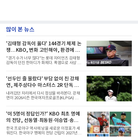
많이 본 뉴스
'김태형 감독이 옳다' 144경기 체제 논
쟁…KBO, 변화 고민해야, 환경에 맞
는 경기 수가 바람직
"경기 수가 너무 많다"는 롯데 자이언츠 김태형
감독이 던진 한마디가 화제다. 폭염으로 사상 초
유의 이틀 연속 전 경기 취소가 결정된 날, 김 감
독은 단순히 더위를 이야기하지 않았다. 우천,
폭염, 부상 등 변수가 늘어나는 현실에서 현재
'선두인 줄 몰랐다' 부담 없이 친 강채
팀당 144경기 체제가 과연 지속 가능한지 질문
연, 제주삼다수 마스터스 2R 단독 선
을 던졌다.물론 144경기가 세계적으로 특별히
많은 숫자는 아니다. 메이저리그는 팀당 162경
두
내려갔던 자리에서 다시 정상을 바라본다. 강채
기, 일본프로야구도 143~144경기를 치른다. 숫
연이 2026시즌 한국여자프로골프(KLPGA) 투어
자만 놓고 보면 KBO가 유난히 혹사 구조라고 말
하반기 첫 대회 제주삼다수 마스터스(총상금 10
하기 어렵다.하지만 중요한 것은 숫자가 아니라
억 원, 우승상금 1억8000만 원) 2라운드에서 단
환경이다. 한국의 여름은 달라지고 있다. 과거와
독 선두로 도약했다.강채연은 7일 제주도 서귀
'이 5명이 정답인가?' KBO 최초 명예
비교하기 어려울 정도로 폭염이 길어지고 강해
포의 테디밸리 골프앤리조트(파72)에서 열린 2
지고 있다. 여기에 장마, 이
의 전당, 선동열·최동원·이승엽·송진
라운드에서 버디 5개와 보기 1개를 묶어 4언더
파 68타를 쳤다. 중간합계 9언더파 135타로 전
우·김응용을 둘러싼 논쟁
한국 프로야구 역사에 남을 새로운 이정표가 세
날 공동 4위에서 선두로 올라섰다. 공동 2위 그
워진다. 한국야구 명예의 전당 건립이 2027년으
룹(8언더파 136타)과는 한 타 차다.이 대회는 그
로 다가오면서 이제 야구계의 관심은 하나의 질