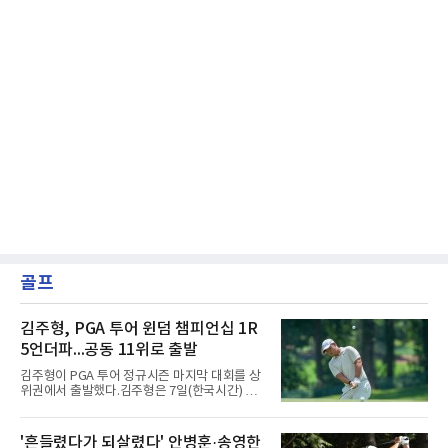
골프
김주형, PGA 투어 윈덤 챔피언십 1R
5언더파...공동 11위로 출발
김주형이 PGA 투어 정규시즌 마지막 대회를 상
위권에서 출발했다.김주형은 7일(한국시간) 미
국 노스캐롤라이나주 그린즈버러 세지필드 컨트
리클럽(파70)에서 열린 윈덤 챔피언십(총상금
850만 달러) 1라운드에서 버디 7개와 보기 2개
'흔들렸다가 되살렸다' 안병훈·송영한