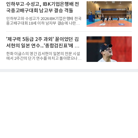
폭염, 부상 등 변수가 늘어나는 현실에서 현재
인하부고·수성고, IBK기업은행배 전
권대회 결승에서 모두 선명여고에 패해 준우승
팀당 144경기 체제가 과연 지속 가능한지 질문
에 머물렀다. 그러나 세 번째
국중고배구대회 남고부 결승 격돌
을 던졌다.물론 144경기가 세계적으로 특별히
많은 숫자는 아니다. 메이저리그는 팀당 162경
인하부고와 수성고가 2026 IBK기업은행배 전국
기, 일본프로야구도 143~144경기를 치른다. 숫
중고배구대회 18세 이하 남자부 결승에 나란히
자만 놓고 보면 KBO가 유난히 혹사 구조라고 말
진출하며 우승을 놓고 맞대결을 펼치게 됐다.인
하기 어렵다.하지만 중요한 것은 숫자가 아니라
하부고는 5일 충북 제천실내체육관에서 열린 대
환경이다. 한국의 여름은 달라지고 있다. 과거와
회 남자 18세 이하부 준결승에서 남성고를 세트
'제구력 5등급 2주 과외' 꼴이었던 김
비교하기 어려울 정도로 폭염이 길어지고 강해
스코어 3-1(25-17, 17-25, 25-21, 25-17)로 꺾
지고 있다. 여기에 장마, 이
서현의 일본 연수...'종합검진표'에 불
고 결승행 티켓을 따냈다. 인하부고는 높은 공격
성공률을 앞세워 경기 주도권을 잡으며 승리를
과
한화 이글스의 영건 김서현이 일본의 전문 시설
거뒀다.수성고도 준결승에서 속초고를 상대로
에서 2주간의 단기 연수를 마치고 돌아왔으나,
안정된 조직력을 바탕으로 3-1(25-23, 25-16,
실전 마운드에서 여전히 극심한 제구 난조를 노
22-25, 25-19) 승리를 거두며 결승에 합류했다.
출하며 야구 팬들과 전문가들 사이에 씁쓸한 뒷
치열한 승부 속에서도 공수 균형을 유지한 수성
맛을 남기고 있다.출국 당시만 해도 선수의 고질
고는 인하부고와 우승을 다툴 기회를 잡았다.여
적인 제구 문제를 해결할 특효약이 될 것처럼 포
자 18세 이하부에서는 중앙여고
장되었던 이번 연수는, 뚜껑을 열어보니 '제구력
5등급에게 2주짜리 족집게 과외를 붙여 1등급을
기대한 꼴'이었다는 냉정한 평가를 피하기 어렵
게 됐다.야구에서 투수의 제구력은 오랜 시간 투
구폼을 반복하며 몸에 새겨진 일종의 근육 기억
과 밸런스의 산물이다. 릴리스 포인트의 미세한
오차나 하체 활용의 불균형은 수백, 수천 번의
교정 훈련과 실전 피드