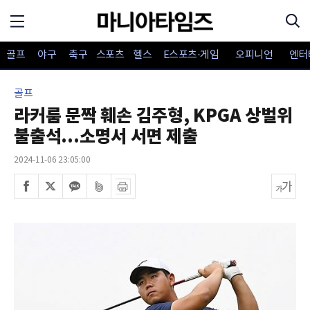
골프
야구
축구
스포츠
헬스
E스포츠·게임
오피니언
엔터
골프
라커룸 문짝 훼손 김주형, KPGA 상벌위
불출석...소명서 서면 제출
2024-11-06 23:05:00