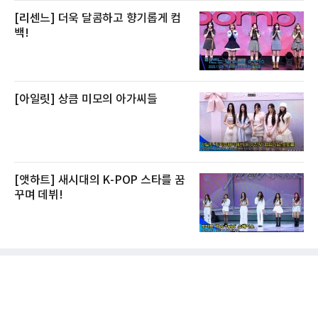
[리센느] 더욱 달콤하고 향기롭게 컴
백!
[아일릿] 상큼 미모의 아가씨들
[앳하트] 새시대의 K-POP 스타를 꿈
꾸며 데뷔!