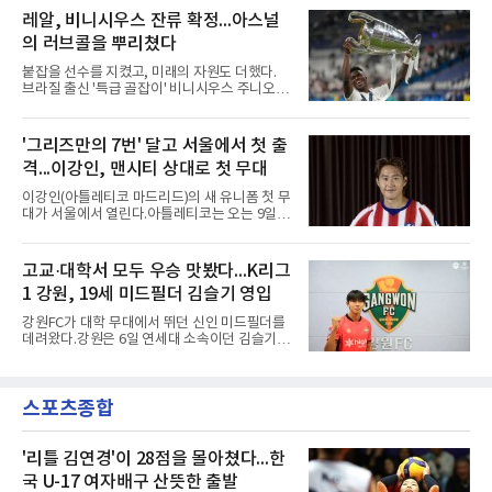
확보한 것으로 알려졌다.경찰은 협회가 홍 전 감
단 역사상 처음으로, 3학년 김강준·신지섭·이서
레알, 비니시우스 잔류 확정...아스널
독을 1순위 후보로 정하고 검증한 과정, 이사회
현·정현웅과 2학년 정하원이 대상이다.오산고의
의 최종 승인 경위를 살
의 러브콜을 뿌리쳤다
성적이 배경이 됐다. 올 시즌 백운기 전국 고등학
교 축구대회와 코리아풋볼파크 U-18 챔피언스
붙잡을 선수를 지켰고, 미래의 자원도 더했다.
컵, K리그 U-17 챔피언십을 잇달아 제패했다.시
브라질 출신 '특급 골잡이' 비니시우스 주니오르
기도 맞물렸다. 서울은 9월 시작하는 아시아축
(26)가 레알 마드리드와의 동행을 2032년까지
구연맹(AFC) 챔피언스리그2(ACL2)를 앞두고 선
이어간다.스페인 프로축구 프리메라리가 '거함'
수단 깊이를 더하는 동시에 유스 출신에게 국제
레알 마드리드는 7일(한국시간) 비니시우스와
'그리즈만의 7번' 달고 서울에서 첫 출
무대 경험을 주려 했다.면면도 다양하다. 측면 공
2032년 6월 30일까지 유효한 6년 연장 계약에
격수 정현웅은 돌파력이
격...이강인, 맨시티 상대로 첫 무대
합의했다고 공식 발표했다. 비니시우스는 재계
약 확정 후 사회관계망서비스(SNS)에 베르나베
이강인(아틀레티코 마드리드)의 새 유니폼 첫 무
우에서의 8년은 너무 짧다며, 앞으로 6년, 그리
대가 서울에서 열린다.아틀레티코는 오는 9일
고 영원히 함께하겠다고 애정을 드러냈다.성사
오후 8시 서울월드컵경기장에서 맨체스터 시티
과정에는 우여곡절이 있었다. 그는 최근 잉글랜
와 2026 쿠팡플레이 시리즈 친선 경기를 치른다.
드 프리미어리그(EPL) 챔피언 아스널의 뜨거운
구단 소집 명단에 이강인이 포함되면서 변수가
고교·대학서 모두 우승 맛봤다...K리그
관심을 받았는데, 18개월간 이어진 재계약 협상
없는 한 그의 첫 출격은 서울이 된다.등번호부터
이 한때 교착됐기 때문이다. 그러
1 강원, 19세 미드필더 김슬기 영입
무게가 실렸다. 이강인은 첫 경기부터 7번을 단
다. 2010년대 팀의 전성기를 이끈 앙투안 그리즈
강원FC가 대학 무대에서 뛰던 신인 미드필더를
만이 달았던 번호다.합류 과정은 순탄치 않았다.
데려왔다.강원은 6일 연세대 소속이던 김슬기
스페인으로 건너가려던 그는 병역 특례 행정 절
(19)를 영입했다고 밝혔다. 186㎝, 79㎏의 신체
차 문제로 출국이 미뤄졌고, 국내에서 홀로 훈련
조건을 갖췄다.이력은 우승으로 채워져 있다. 수
해 왔다. 6일 입국하는 동료들과 처음 대면한 뒤
원고 시절 주축으로 활약하며 지난해 전국고등
짧게 호흡을 맞춰 경기에 나선다.역할도 관심사
스포츠종합
리그와 추계전국고등대회 우승에 기여했고, 올
다. 유려한 탈압박과
해 연세대 진학 후에는 춘계한산대첩기대학대회
정상에 올랐다. 2024년에는 17세 이하(U-17) 대
표팀 훈련에도 소집됐다.김슬기는 입단하게 돼
'리틀 김연경'이 28점을 몰아쳤다...한
기쁘고 영광이라며 프로 무대에서도 성장해 팀
국 U-17 여자배구 산뜻한 출발
에 꼭 필요한 선수가 되겠다고 각오를 밝혔다.