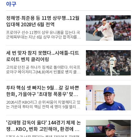
홀에서 경기하고 있다.
야구
정해영·최준용 등 11명 상무행...12월
입대해 2028년 6월 전역
프로야구 선수 11명이 상무 유니폼을 입는다.국
군체육부대는 지난 6일 상무 야구단 합격자를
확정하고 선수들에게 개별 통보했다.연합뉴스가
10개 구단에 확인한 결과, KIA 타이거즈에서는
핵심 불펜 정해영과 우완 한재승, 내야수 윤도현
세 번 맞자 참지 못했다...시애틀-디트
이 합격했다. 롯데 자이언츠는 오른손 불펜 최준
로이트 벤치 클리어링
용과 이민석, 내야수 이호준 세 명이 이름을 올
렸고, 삼성 라이온즈에서도 좌완 이승현과 외야
고의로 던진 공 하나가 징계로 돌아왔다. 미국프
수 함수호, 내야수 심재훈이 통보를 받았다.두산
로야구 메이저리그(MLB)에서 빈볼로 벤치 클리
베어스 투수 최지강과 키움 히어로즈 외야수 원
어링을 일으킨 투수와 감독이 제재를 받았다.메
성준도 상무에서 군 복무를 하게 됐다. 반면 LG
이저리그 사무국은 7일(한국시간) 시애틀 매리
트윈스와 한화 이글스, SSG 랜더스, NC 다이노
너스 불펜 투수 게이브 스파이어에게 3경기, 댄
투타 핵심 셋 빠지는 9월…갈 길 바쁜
스, kt wiz에서는 합격자가 나오지 않았다.이들
윌슨 감독에게 1경기 출장 금지 처분을 내렸다.
은 올해 12월 입대해 2028
한화, 가을야구 '초대형 폭풍우' 맞는
두 사람에게는 공개되지 않은 벌금도 부과됐다.
발단은 전날 경기였다. 미국 워싱턴주 시애틀 T
다?
2026시즌 KBO리그 순위 싸움이 치열해지고 있
모바일 파크에서 열린 디트로이트 타이거스전 8
는 가운데 투타의 핵심 전력 세 명이 9월 열리는
회초, 2사 후 등판한 스파이어가 글라이버 토레
아시안게임 차출로 동시에 이탈하게 되면서, 한
스에게 155㎞ 강속구를 던져 허벅지를 맞혔다.
화 이글스에 거센 폭풍우가 강타할 것으로 보인
앞서 시애틀 선발 브라이언 우의 공에 세 차례나
다.이번 아시안게임 한국 야구대표팀에 타선의
'김태형 감독이 옳다' 144경기 체제 논
맞았던 디트로이트 선수들은 분을 참지 못하고
중심인 거포 노시환과 문현빈이 승선한 데 이어,
그라운드로 뛰쳐나왔다.심판
쟁…KBO, 변화 고민해야, 환경에 맞
대만 야구협회의 최종 엔트리 발표를 통해 아시
아 쿼터 최고의 히트작이자 선발진의 중추인 좌
는 경기 수가 바람직