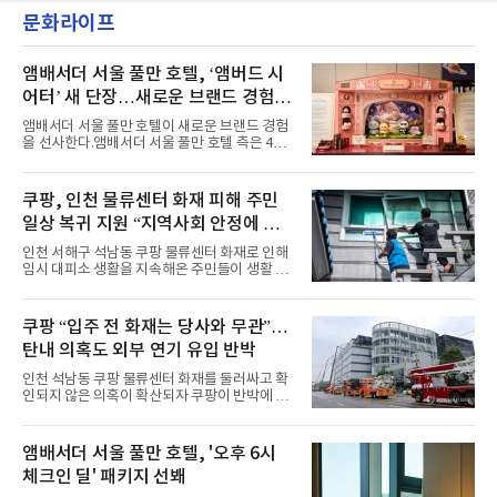
'엠카운트다운'을 시작으로 KBS2 '뮤직뱅크',
했다. “내 티, 5 bucks 바지는, 만원” 등 멤버들
문화라이프
MBC '쇼! 음악중심', SBS '인기가요' 등 주요 음
의 라이프 스타일
악방송 무대에 올라 화려한 퍼포먼스를 펼쳤다.
시원한 에너지와 안정적인 라이브, 통통 튀는 매
력을 앞세워 매 무대 색다른 볼거리를 선사했다.
앰배서더 서울 풀만 호텔, ‘앰버드 시
특히 화사한 파스텔 톤의 비치웨어부터 청량한
어터’ 새 단장…새로운 브랜드 경험 선
마린룩, 햇살 아래 반짝이는 물결을 연상시키는
사
스커트, 강렬한 붉은 계열의 스타일링까지 각기
앰배서더 서울 풀만 호텔이 새로운 브랜드 경험
다른 매력을 선보였다. 브브걸은 다채로운 여름
을 선사한다.앰배서더 서울 풀만 호텔 측은 4일
패션을 완벽하게 소화하며 보
“호텔 공식 마스코트 앰버드(Ambird)의 새로운
이야기를 담은 인형 극장 콘셉트의 공간 ‘앰버드
시어터(Ambird Theater)’를 새롭게 선보인
쿠팡, 인천 물류센터 화재 피해 주민
다”고 밝혔다.앰배서더 서울 풀만 호텔은 로비
일상 복귀 지원 “지역사회 안정에 총
한편에 마련된 앰버드 존을 통해 앰버드의 세계
관을 소개해왔다. 앰버드 존은 앰버드가 우주여
력”
인천 서해구 석남동 쿠팡 물류센터 화재로 인해
행 중 수집한 다양한 굿즈를 전시한 '앰버드 플래
임시 대피소 생활을 지속해온 주민들이 생활 터
닛(Ambird Planet)과 계절별 플라워 연출로 사
전으로 돌아갈 수 있는 계기가 마련됐다. 쿠팡풀
랑받아온 ‘앰버드 가든(Ambird Garden)’으로
필먼트서비스(CFS)가 지난 28일부터 화재 피해
구성되어 있다.새 단장한 앰버드 시어터는 오페
주민을 대상으로 전문 출장 청소서비스 지원에
쿠팡 “입주 전 화재는 당사와 무관”…
라 극장을 모티브로 한 데코레이션으로 구성됐
나섬으로써 본격적인 지역사회 복구 작업이 시
다. 무대 공간 및 티켓 박스
탄내 의혹도 외부 연기 유입 반박
작된 것이다.대피소 주민 중심 청소 접수, 첫날
부터 2가구 지원 완료CFS는 신현초등학교, 신
인천 석남동 쿠팡 물류센터 화재를 둘러싸고 확
현북초등학교, 신현여자중학교 등 인천 서해구
인되지 않은 의혹이 확산되자 쿠팡이 반박에 나
관내 임시 대피소 3곳에서 체류해온 화재 피해
섰다. 화재 전 센터 내부에서 탄내가 났다는 주장
주민들을 대상으로 출장 청소업체 요청 접수를
에 대해서는 외부 화재 연기 유입이라고 설명했
시작했다. 현장에서 극심한 피해를 입은 지역 주
고, 2023년 같은 물류센터에서 발생한 화재에
앰배서더 서울 풀만 호텔, '오후 6시
민들의 호응 속에 CFS는 즉시 행동에 나섰다. 지
대해서도 쿠팡 입주 전 공사 과정에서 벌어진 일
난 28일 오후 전문 청소업체와
체크인 딜' 패키지 선봬
이라며 선을 그었다.쿠팡은 21일 인천 물류센터
내부에서 불이 타는 냄새가 났다는 의혹과 관련