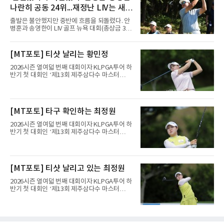
로 5언더파 65타를 쳤다. 일몰로 12명이 라운드
나란히 공동 24위...재정난 LIV는 새
를 마치지 못한 가운데 선두 보 호슬러(미국·9언
더파 61타)에 4타 뒤진 공동 11위다.의미는 페덱
투자처 찾는다
출발은 불안했지만 중반에 흐름을 되돌렸다. 안
스컵 랭킹에 있다. 지난달 스코틀랜드 오픈 우승
병훈과 송영한이 LIV 골프 뉴욕 대회(총상금 3천
으로 34위까지 올라선 그는 플레이오프 진출선
만 달러) 첫날 나란히 공동 24위에 자리했다.안
인 70위를 넘어 더 높은 곳으로 향할 발판을 놨
병훈은 7일(한국시간) 미국 뉴저지주 베드민스
다.내용은 퍼트가 살렸다. 티샷과 아이언샷 정확
터의 트럼프 내셔널 골프 클럽 베드민스터(파
[MT포토] 티샷 날리는 황민정
도가 낮아 그린을 여섯 차례 놓쳤지만, 그린 적
71)에서 열린 1라운드에서 버디 3개와 보기 4개
중 시 퍼트 수를 1.46개로 줄였
를 묶어 1오버파 72타를 쳤다. 6번 홀(파4)에서
2026시즌 열여덟 번째 대회이자 KLPGA투어 하
시작해 첫 홀부터 보기를 범하며 불안하게 출발
반기 첫 대회인 ‘제13회 제주삼다수 마스터
했으나 15번 홀(파5)과 18번 홀(파5) 버디로 분
스’(총상금 10억 원, 우승상금 1억 8천만 원)가
위기를 바꿨다. 다만 막판 3번 홀(파4)과 4번 홀
제주도 서귀포시에 위치한 테디밸리 골프앤리조
(파3)에서 연속 보기를 적으며 순위가 밀렸다.송
트(파72/6,767야드)에서 열리고 있다.6일 현재
영한도 비슷한 흐름이었다. 첫 홀인 15번 홀(파
1라운드 경기가 펼쳐지고 있다.황민정이 16번
[MT포토] 타구 확인하는 최정원
5) 더블보기에 이어 두 차례 보기로 하위권까지
홀에서 경기하고 있다.
처졌으나 후반 버디 3개를 몰
2026시즌 열여덟 번째 대회이자 KLPGA투어 하
반기 첫 대회인 ‘제13회 제주삼다수 마스터
스’(총상금 10억 원, 우승상금 1억 8천만 원)가
제주도 서귀포시에 위치한 테디밸리 골프앤리조
트(파72/6,767야드)에서 열리고 있다.6일 현재
1라운드 경기가 펼쳐지고 있다.최정원이 16번
[MT포토] 티샷 날리고 있는 최정원
홀에서 경기하고 있다.
2026시즌 열여덟 번째 대회이자 KLPGA투어 하
반기 첫 대회인 ‘제13회 제주삼다수 마스터
스’(총상금 10억 원, 우승상금 1억 8천만 원)가
제주도 서귀포시에 위치한 테디밸리 골프앤리조
트(파72/6,767야드)에서 열리고 있다.6일 현재
1라운드 경기가 펼쳐지고 있다.최정원이 16번