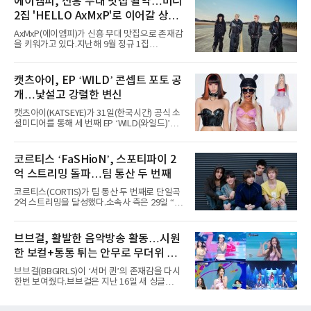
에이엠피, 신흥 무대 맛집 활약…미니
“총 14곡으로 구성된 세트리스트를 선사, 데뷔 7
2집 'HELLO AxMxP'로 이어갈 상승
년 차다운 노련한 무대 매너와 파워풀한 에너지
로 현장의 분위기를 압도했다”고 밝혔다.1991
세
AxMxP(에이엠피)가 신흥 무대 맛집으로 존재감
년 시작된 ‘롤라팔루자’는 8개 스테이지, 170여
을 키워가고 있다.지난해 9월 정규 1집
팀의 아티스트와 40만 명 이상의 관객이 운집하
'AxMxP'를 발매하며 가요계에 정식 출격한
는 북미 최대 규모의 페스티벌이다.올해 ‘롤라팔
AxMxP는 데뷔 전부터 버스킹과 각종 페스티벌,
루자 시카고’에는 에스파 외에도 제니, 아이들,
공연 무대에 오르며 실전 경험을 쌓아왔다.이들
캣츠아이, EP ‘WILD’ 콘셉트 포토 공
코르티스 등 K팝 스타들이 출연진 명단에 이름
은 소속사 패밀리 콘서트를 비롯해 '뷰티풀 민트
을 올렸다.이날 에스파는
개…낯설고 강렬한 변신
라이프 2025', '2025 부산국제록페스티벌' 등 대
형 무대에 잇달아 출연해 당찬 에너지와 풋풋한
캣츠아이(KATSEYE)가 31일(한국시간) 공식 소
매력으로 음악팬들의 눈도장을 찍었다.이후
셜미디어를 통해 세 번째 EP ‘WILD(와일드)’의
AxMxP는 '카운트다운 판타지 2025-2026',
콘셉트 포토와 트랙리스트를 공개했다.‘Wild
'PEAKBOX 2025 vol.2 : 사랑·청춘·행복', '2025
heart(와일드 하트)’라는 제목이 붙은 콘셉트 포
Someday Christmas - 부산' 등 무대를 통해 안
토에는 멤버들의 본능적이고 야성적인 면모가
코르티스 ‘FaSHioN’, 스포티파이 2
정적인 실력을 입증했고, 올해 '2026 어썸뮤직
강렬하게 담겼다. 짙은 아이섀도와 푸른빛·금빛·
페스티벌', '뷰티풀 민트 라이프 2026', '2026
억 스트리밍 돌파…팀 통산 두 번째
붉은빛의 컬러 렌즈가 비현실적인 분위기를 자
아내고, 여러 원색이 불규칙하게 뒤섞인 멀티컬
코르티스(CORTIS)가 팀 통산 두 번째로 단일곡
러 헤어와 과감한 블루·블랙 립 메이크업이 낯설
2억 스트리밍을 달성했다.소속사 측은 29일 “코
고도 매혹적인 비주얼을 완성했다.스타일링 역
르티스의 데뷔 앨범 수록곡 ‘FaSHioN’이 글로
시 파격적이다. 스터드와 망사, 코르셋, 풍성한
벌 오디오·음원 스트리밍 플랫폼 스포티파이에
레이스 등 언뜻 어울리지 않을 듯한 소재와 실루
서 27일 자로 누적 재생 수 2억 회를 돌파했
브브걸, 활발한 음악방송 활동…시원
엣을 거침없이 결합했다. 멤버들은 각기 다른 개
다”고 밝혔다.곡이 발표된 지 약 10개월 만이다.
성을 살린 스타일링을 선
한 보컬+통통 튀는 안무로 무더위 사
팀의 첫 번째 2억 스트리밍 곡은 동일 음반에 수
록된 ‘GO!’다. 이 노래는 공개 약 9개월 만인 지
냥
브브걸(BBGIRLS)이 ‘서머 퀸’의 존재감을 다시
난달 26일 자에 2억 고지를 밟았다. 이는 최근 5
한번 보여줬다.브브걸은 지난 16일 새 싱글
년 내 데뷔한 보이그룹의 곡 중 최단기 2억 달성
'BODY WAVE'(바디 웨이브)를 발매하고 각종 음
이며 ‘FaSHioN’이 그 다음이다.코르티스는 평
악방송에 출연했다.브브걸은 컴백 이후 Mnet
소 관심이 많은 ‘패션’을 소재로 곡을 공동 창작