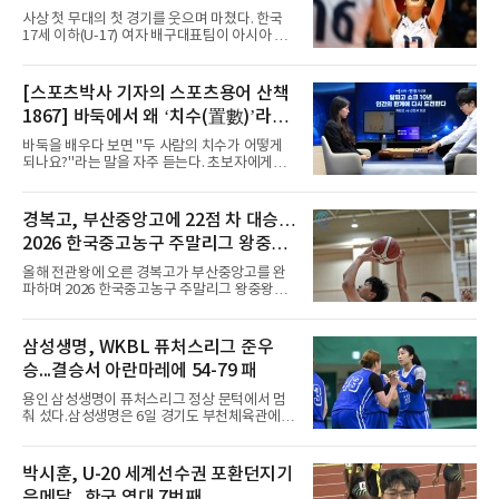
사상 첫 무대의 첫 경기를 웃으며 마쳤다. 한국
17세 이하(U-17) 여자 배구대표팀이 아시아 챔
피언 자격으로 처음 나선 세계선수권에서 데뷔
전을 승리로 장식했다.이승여 감독이 이끄는 한
국은 7일(한국시간) 칠레 로스 안데스의 리세오
[스포츠박사 기자의 스포츠용어 산책
믹스토 체육관에서 열린 2026 국제배구연맹
1867] 바둑에서 왜 ‘치수(置數)’라고
(FIVB) U-17 여자 세계선수권대회 조별리그 D조
1차전에서 푸에르토리코를 3-1(25-10 25-23
말할까
바둑을 배우다 보면 "두 사람의 치수가 어떻게
19-25 26-24)로 이겼다.승리의 중심에는 '리틀
되나요?"라는 말을 자주 듣는다. 초보자에게는
김연경'으로 불리는 아웃사이드 히터 손서연(선
다소 낯선 표현이다. ‘치수(置數)’는 한자어로
명여고)이 있었다. 그는 공격 24점에 블로킹과
'둘 치(置)'와 '셀 수(數)'를 쓴다. '돌을 놓는 수'라
서브 각 2점을 더해 양 팀 최다인 28점을 몰아쳤
는 의미이다. 두 사람이 대등하게 승부할 수 있도
경복고, 부산중앙고에 22점 차 대승…
다. 장수인이 11점, 최민주가 8점, 어민서가 7점
록 약한 쪽에게 미리 흑돌을 놓아주는 개수를 가
으로 힘을 보탰다.승점 3을 챙긴 한
2026 한국중고농구 주말리그 왕중왕
리킨다. 오늘날의 접바둑에서 말하는 '두 점', '세
점'이 바로 치수다. (본 코너 1844회 ‘왜 '접바
전 첫 승 신고
올해 전관왕에 오른 경복고가 부산중앙고를 완
둑'이라 말할까’ 참조)일본어에서도 같은 한자를
파하며 2026 한국중고농구 주말리그 왕중왕전
사용한다. 일본에서는 ‘置き石(오키이시, 놓는
첫 경기를 승리로 장식했다.경복고는 6일 전남
돌)’ 또는 ‘手合割(테아이와리, 대국 조건)’이라
해남 우슬체육관에서 열린 대회 남고부 예선리
는 표현을 많이 쓰지만, ‘置数(ちすう, 치스
그 H조 1차전에서 부산중앙고를 98-76으로 제
삼성생명, WKBL 퓨처스리그 준우
우)’라는 용례도 문헌에서 확인된다. 다만 현대
압했다. 박지오가 26점, 김호원이 22점, 정우진
일본
승...결승서 아란마레에 54-79 패
이 19점을 올리는 등 삼각편대의 고른 활약이 승
리를 이끌었다.경복고는 경기 초반부터 박지오
용인 삼성생명이 퓨처스리그 정상 문턱에서 멈
와 김호원의 내·외곽포가 고르게 터지며 주도권
춰 섰다.삼성생명은 6일 경기도 부천체육관에서
을 잡았다. 전반을 40-34로 앞선 경복고는 후반
열린 2026 티켓링크 WKBL 퓨처스리그 결승에
들어 높은 야투 성공률을 앞세워 점수 차를 더욱
서 일본여자프로농구 2부 리그 아란마레에 54-
벌렸고, 결국 22점 차 완승으로 경기를 마무리했
79로 졌다. 이다연이 14점을 넣었으나 20점 9리
박시훈, U-20 세계선수권 포환던지기
다.B조에서는 용산고가 안양고를 98-71로 꺾고
바운드를 기록한 바이 쿰바 디야산을 앞세운 상
대회 2연승을 달렸다.한편 남중
은메달...한국 역대 7번째