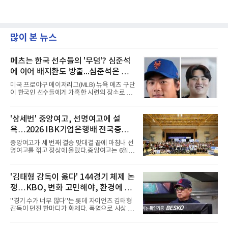
많이 본 뉴스
메츠는 한국 선수들의 '무덤'? 심준석
에 이어 배지환도 방출...심준석은 이
미 귀국, 배지환은 미국 잔류할 듯
미국 프로야구 메이저리그(MLB) 뉴욕 메츠 구단
이 한국인 선수들에게 가혹한 시련의 장소로 전
락하고 있다. 한때 한국 야구의 미래를 이끌어갈
대형 유망주로 기대를 모았던 투수 심준석에 이
어, 빅리그 경력을 지닌 내외야수 배지환까지 연
'삼세번' 중앙여고, 선명여고에 설
달아 뉴욕 메츠 산하 마이너리그에서 방출 통보
욕…2026 IBK기업은행배 전국중고
를 받는 아픔을 겪었다. 두 선수의 동반 이탈은
메츠 구단이 유독 한국 선수들에게 '기회의 땅'이
배구대회 우승
중앙여고가 세 번째 결승 맞대결 끝에 마침내 선
아닌 '무덤'처럼 작용하고 있음을 방증하고 있다.
명여고를 꺾고 정상에 올랐다.중앙여고는 6일
고교 시절 시속 160km에 달하는 강속구로 큰 스
충북 제천실내체육관에서 열린 2026 IBK기업은
포트라이트를 받았던 심준석은 루키리그에서 메
행배 전국중고배구대회 18세 이하 여자부 결승
츠 구단으로부터 방출 조치됐다. 피츠버그 파이
에서 선명여고를 세트스코어 3-1(13-25, 25-14,
'김태형 감독이 옳다' 144경기 체제 논
리츠와 마이애미 말린스를 거쳐 메츠에 둥지를
25-17, 25-10)로 물리치고 우승을 차지했다.첫
틀며 반등을 노렸으나
쟁…KBO, 변화 고민해야, 환경에 맞
세트를 13-25로 내주며 불안하게 출발한 중앙여
고는 이후 조직력을 되찾아 2세트부터 경기 주
는 경기 수가 바람직
"경기 수가 너무 많다"는 롯데 자이언츠 김태형
도권을 완전히 장악했다. 강한 서브와 탄탄한 수
감독이 던진 한마디가 화제다. 폭염으로 사상 초
비를 앞세워 내리 세 세트를 따내며 짜릿한 역전
유의 이틀 연속 전 경기 취소가 결정된 날, 김 감
승을 완성했다.이번 우승은 더욱 의미가 컸다. 중
독은 단순히 더위를 이야기하지 않았다. 우천,
앙여고는 올해 3월 춘계연맹전과 5월 종별선수