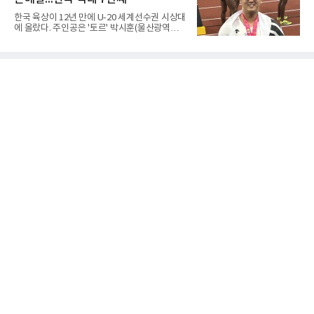
대를 넘지 못했다.이번 대회에 처음 출전한 아란
마레는 조별리그부터 결승까지 6전 전승을 거뒀
한국 육상이 12년 만에 U-20 세계선수권 시상대
고, 디야산이 최우수선수(MVP)로 뽑혔다.
에 올랐다. 주인공은 '토르' 박시훈(울산광역시)
이다.박시훈은 6일(한국시간) 미국 오리건주 유
진 헤이워드 필드에서 열린 세계육상연맹(WA)
20세 이하 세계선수권 남자 포환던지기 결선에
서 20.31ｍ를 던져 2위에 올랐다. 우승자 알레산
드로 보르헤스(브라질)와는 4㎝ 차이였다.기록
의 의미는 크다. 1986년 시작된 이 대회에서 한
국이 따낸 메달은 은 1개와 동 5개뿐이다. 1992
년 이진일(800ｍ)의 은메달 이후 박재홍, 박재
명, 정상진, 김현섭, 우상혁이 동메달을 보탰다.
박시훈은 2014년 우상혁 이후 12년 만이자 역대
7번째 메달리스트가 됐다.승부는 막판에 갈렸
다. 3차 시기에서 20.31ｍ로 선