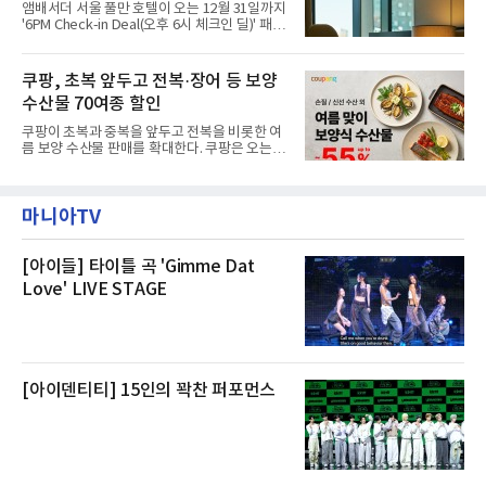
앰배서더 서울 풀만 호텔이 오는 12월 31일까지
해 “사실무근”이라는 입장을 밝혔다.회사 측은
'6PM Check-in Deal(오후 6시 체크인 딜)' 패키
“인근에서 지난 15일 다른 회사에서 발생한 대
지를 선보인다.이번 패키지는 오후 6시 체크인
형 화재 연기가 인입돼 즉시 방재팀이 조사한 결
으로 여유로운 저녁 시간부터 호텔 스테이를 시
과 일산화탄소가 미검출됐고, 내부 문제가 아닌
작할 수 있도록 준비됐다.앰배서더 서울 풀만 호
쿠팡, 초복 앞두고 전복·장어 등 보양
것으로 확인됐다”고 설명했다.이어 “정확한 화
텔 측은 “퇴근 후 또는 주말 도심 속에서 짧지만
재 원인은 추후 조사될
수산물 70여종 할인
온전한 휴식을 원하는 고객들에게 특별한 경험
을 제공한다”고 밝혔다.패키지는 디럭스와 이그
쿠팡이 초복과 중복을 앞두고 전복을 비롯한 여
제큐티브 두 가지 타입으로 구성된다. 디럭스 패
름 보양 수산물 판매를 확대한다. 쿠팡은 오는
키지는 객실 1박(룸 온리)으로 심플한 호캉스를
20일까지 전복, 문어, 낙지, 장어 등 70여종의 수
즐길 수 있으며, 이그제큐티브 패키지는 객실 1
산물을 할인 판매한다고 8일 밝혔다.이번 행사
박과 함께 클럽 앰배서더 라운지 2인 이용, 웰니
에는 국내산 활전복과 문어, 낙지, 장어, 생물새
스 센터 사우나 2인 이용 혜택이 포함된다.특히
마니아TV
우 등이 포함됐다. 쿠팡은 올해 큰 크기의 전복
클럽 앰배서더 라운지
생산량이 늘어난 점을 반영해 주요 산지 상품을
로켓프레시 새벽배송으로 선보인다고 설명했다.
전복은 산지에서 채취한 뒤 전국으로 직송되는
[아이들] 타이틀 곡 'Gimme Dat
방식으로 운영된다. 신선도가 중요한 상품인 만
Love' LIVE STAGE
큼 이르면 다음 날 오전 배송이 가능하도록 물류
망을 활용하고 있다.쿠팡의 전복 매입량도 늘고
있다. 쿠팡에 따르면 전복 매입량은 2020년 30
톤 미만에서 2022년 140톤
[아이덴티티] 15인의 꽉찬 퍼포먼스