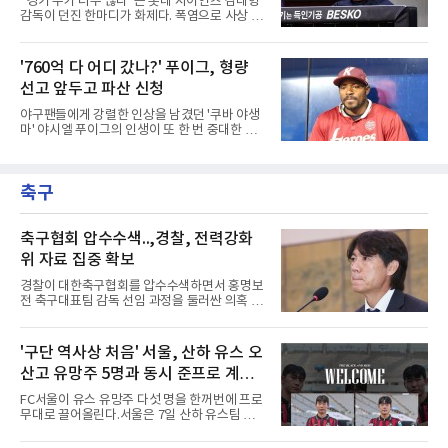
"경기 수가 너무 많다"는 롯데 자이언츠 김태형
완 에이스 왕옌청까지 차출이 확정되었다. 팀 공
감독이 던진 한마디가 화제다. 폭염으로 사상 초
격의 핵과 마운드의 핵심 자원들이 단 한꺼번에
유의 이틀 연속 전 경기 취소가 결정된 날, 김 감
이탈하는 초유의 사태가 벌어진 것이다.문제는
독은 단순히 더위를 이야기하지 않았다. 우천,
이들의 공백이 발생하는 시점이다. 9월은 정규
폭염, 부상 등 변수가 늘어나는 현실에서 현재
'760억 다 어디 갔나?' 푸이그, 형량
리그의 최종 순위와 포스트시즌 진출 팀이 판가
팀당 144경기 체제가 과연 지속 가능한지 질문
름 나는 가장 잔인하고도 중
선고 앞두고 파산 신청
을 던졌다.물론 144경기가 세계적으로 특별히
많은 숫자는 아니다. 메이저리그는 팀당 162경
야구팬들에게 강렬한 인상을 남겼던 '쿠바 야생
기, 일본프로야구도 143~144경기를 치른다. 숫
마' 야시엘 푸이그의 인생이 또 한 번 중대한 갈
자만 놓고 보면 KBO가 유난히 혹사 구조라고 말
림길에 섰다. 메이저리그와 한국 프로야구에서
하기 어렵다.하지만 중요한 것은 숫자가 아니라
거액을 벌었던 푸이그가 연방 사건 선고를 앞두
환경이다. 한국의 여름은 달라지고 있다. 과거와
고 파산보호를 신청했다.푸이그는 최근 미국 플
비교하기 어려울 정도로 폭염이 길어지고 강해
축구
로리다 파산 법원에 챕터11 파산보호 신청을 냈
지고 있다. 여기에 장마, 이
다. 챕터11은 기업이나 개인이 채권자들과 협의
를 통해 재정 구조를 재편할 수 있도록 돕는 제도
다.미 매체들에 따르면 푸이그의 자산 규모는
축구협회 압수수색..,경찰, 전력강화
1000만~5000만 달러(약 146억~730억 원), 부
위 자료 집중 확보
채는 100만~1000만 달러(약 14억~146억 원) 수
준으로 신고됐다. 다만 법원은 채권자 목록과 자
경찰이 대한축구협회를 압수수색하면서 홍명보
산 내역 등 일부 필수 자료가 빠졌다며 서류 미비
전 축구대표팀 감독 선임 과정을 둘러싼 의혹 규
를 지적했다.관심이 쏠리는 이
명에 속도가 붙었다.월드컵 조별리그 탈락 이후
비판이 홍 전 감독에게 집중됐지만 경찰의 시선
은 다른 곳을 향한다. 성적 부진과 별개로 선임
'구단 역사상 처음' 서울, 산하 유스 오
과정에 부당함이 있었는지가 수사의 본류다.7일
산고 유망주 5명과 동시 준프로 계
연합뉴스 취재를 종합하면 서울경찰청 광역수사
단 금융범죄수사대는 전날 축구협회 사무실 등
약...ACL2 겨냥
FC서울이 유스 유망주 다섯 명을 한꺼번에 프로
을 압수수색해 감독 선임 관련 자료를 다수 확보
무대로 끌어올린다.서울은 7일 산하 유스팀 서
했다. 특히 감독 후보를 검토해 이사회에 추천하
울 오산고 소속 선수 5명과 준프로 계약을 맺었
는 전력강화위원회가 생성한 자료를 집중적으로
다고 밝혔다. 한 번에 다섯 명과 계약한 것은 구