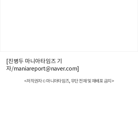
[진병두 마니아타임즈 기
자/maniareport@naver.com]
<저작권자 © 마니아타임즈, 무단 전재 및 재배포 금지>