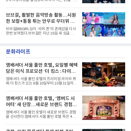
2억 스트리밍을 달성했다.소속사 측은 29일 “코
고도 매혹적인 비주얼을 완성했다.스타일링 역
르티스의 데뷔 앨범 수록곡 ‘FaSHioN’이 글로
시 파격적이다. 스터드와 망사, 코르셋, 풍성한
벌 오디오·음원 스트리밍 플랫폼 스포티파이에
레이스 등 언뜻 어울리지 않을 듯한 소재와 실루
서 27일 자로 누적 재생 수 2억 회를 돌파했
브브걸, 활발한 음악방송 활동…시원
엣을 거침없이 결합했다. 멤버들은 각기 다른 개
다”고 밝혔다.곡이 발표된 지 약 10개월 만이다.
성을 살린 스타일링을 선
한 보컬+통통 튀는 안무로 무더위 사
팀의 첫 번째 2억 스트리밍 곡은 동일 음반에 수
록된 ‘GO!’다. 이 노래는 공개 약 9개월 만인 지
냥
브브걸(BBGIRLS)이 ‘서머 퀸’의 존재감을 다시
난달 26일 자에 2억 고지를 밟았다. 이는 최근 5
한번 보여줬다.브브걸은 지난 16일 새 싱글
년 내 데뷔한 보이그룹의 곡 중 최단기 2억 달성
'BODY WAVE'(바디 웨이브)를 발매하고 각종 음
이며 ‘FaSHioN’이 그 다음이다.코르티스는 평
악방송에 출연했다.브브걸은 컴백 이후 Mnet
소 관심이 많은 ‘패션’을 소재로 곡을 공동 창작
'엠카운트다운'을 시작으로 KBS2 '뮤직뱅크',
했다. “내 티, 5 bucks 바지는, 만원” 등 멤버들
문화라이프
MBC '쇼! 음악중심', SBS '인기가요' 등 주요 음
의 라이프 스타일
악방송 무대에 올라 화려한 퍼포먼스를 펼쳤다.
시원한 에너지와 안정적인 라이브, 통통 튀는 매
력을 앞세워 매 무대 색다른 볼거리를 선사했다.
앰배서더 서울 풀만 호텔, 요일별 혜택
특히 화사한 파스텔 톤의 비치웨어부터 청량한
담은 미식 프로모션 ‘더 킹스 : 다이닝
마린룩, 햇살 아래 반짝이는 물결을 연상시키는
프리빌리지즈’ 선봬
스커트, 강렬한 붉은 계열의 스타일링까지 각기
앰배서더 서울 풀만 호텔의 프리미엄 라이브 뷔
다른 매력을 선보였다. 브브걸은 다채로운 여름
페 더 킹스가 오는 8월 10일부터 10월 31일까지
패션을 완벽하게 소화하며 보
특별 프로모션 ‘더 킹스 : 다이닝 프리빌리지
즈’를 선보인다.앰배서더 서울 풀만 호텔 측은
“요일마다 다른 즐거움과 한층 깊어진 미식의 여
앰배서더 서울 풀만 호텔, ‘앰버드 시
유를 경험할 수 있도록 기획했다”고 밝혔다.먼저
어터’ 새 단장…새로운 브랜드 경험 선
월요일과 화요일에는 한 주의 문을 여는 여유로
운 식사를 테마로 다양한 혜택이 마련된다. 런치
사
앰배서더 서울 풀만 호텔이 새로운 브랜드 경험
이용 시 성인 5인 이상 사전 예약 고객에게 성인
을 선사한다.앰배서더 서울 풀만 호텔 측은 4일
1인 무료 혜택을 제공하며, 디너 이용 시에는 성
“호텔 공식 마스코트 앰버드(Ambird)의 새로운
인 2인 이상 사전 예약 고객에게 소인 1인 무료
이야기를 담은 인형 극장 콘셉트의 공간 ‘앰버드
혜택을 제공한다.수요일 런치에는 사전 예약한
시어터(Ambird Theater)’를 새롭게 선보인