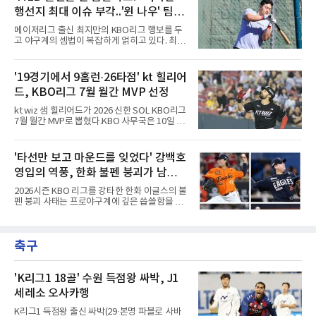
이자 미래를 책임졌던 그는, 계약 마지막 해인
입단해 마운드 가뭄 속에서
행선지 최대 이슈 부각..'윈 나우' 팀들
올해 그야말로 만개한 기량을 뽐내며 리그를 지
배하고 있다. 단순히 나이를 먹어 맞이하는 FA가
눈독 전망 속 1라운드 픽 외면 시각도
메이저리그 출신 최지만의 KBO리그 행보를 두
아니라, 매년 꾸준한 생산력과 클러치 능력을 증
고 야구계의 셈법이 복잡하게 얽히고 있다. 최근
명하며 가치를 폭등시키고 있다. 게다가, 그는
최지만은 KBO 퓨처스리그 울산 웨일즈에 합류
이른바 'FA 로이드'의 교과서적인 행보를 보여주
해 실전 감각을 끌어올리며 국내 팬들과 구단 관
는 중이다. 이런 구자욱을 향해 야구계의 시선은
계자들의 이목을 집중시키고 있다. 메이저리그
'19경기에서 9홈런·26타점' kt 힐리어
자연스럽고 당연하게 '그의 다음 몸값'으로 향하
통산 67홈런이라는 화려한 경력을 지닌 그가 과
고 있다. 역대급 외야수
드, KBO리그 7월 월간 MVP 선정
연 다가오는 신인 드래프트에서 어떤 팀의 지명
을 받을지를 두고 야구계의 시선이 엇갈리고 있
kt wiz 샘 힐리어드가 2026 신한 SOL KBO리그
는 형국이다.'윈 나우' 기조의 구단들 입장에서는
7월 월간 MVP로 뽑혔다.KBO 사무국은 10일 힐
최지만의 가치가 매력적으로 다가올 수밖에 없
리어드가 기자단 투표 35표 중 22표(62.9%), 팬
다. 오랜 기간 세계 최고 무대에서 검증된 타격
투표 42만8천888표 중 7만702표(16.5%)를 얻
기술과 수준급의 선구안, 그리고 언제든 장타를
어 총점 39.67점을 기록했다고 발표했다. 팬 투
'타선만 보고 마운드를 잊었다' 강백호
터뜨릴 수 있는 파괴력은 즉시 전력감 부재에 시
표에서 22만8천406표를 얻은 삼성 라이온즈 김
달리는 팀들에게 단비 같은
영입의 역풍, 한화 불펜 붕괴가 남긴
지찬(29.48점)을 제쳤다.올 시즌 KBO리그에 데
뷔한 힐리어드는 7월 19경기에서 9홈런, 26타
뼈아픈 교훈...김범수, 한승혁, 김서
2026시즌 KBO 리그를 강타한 한화 이글스의 불
점, 장타율 0.743으로 세 부문 단독 1위에 올랐
현, 정우주, 어디에?
펜 붕괴 사태는 프로야구계에 깊은 씁쓸함을 남
고 타율 0.365, 출루율 0.413을 기록했다. 지난
기고 있다. 전년도 준우승팀이라는 타이틀을 무
달 17일 잠실 LG 트윈스전에서는 2홈런 6타점
색하게 만들 만큼, 마운드의 핵심 기둥들이 무더
으로 개인 한 경기 최다 타점 타이기록을 세웠으
기로 흔들리거나 팀을 떠났다. 화려한 타선 보강
며, 5월에 세운 월간 8홈런도 넘어섰다.kt 외국
축구
뒤에 가려져 있던 투수진의 민낯이 고스란히 드
인 타자의 월간 MVP 수상은 2020년 6월 멜
러난 셈이다.이번 참사의 도화선은 헐거워진 마
운드 뎁스 그 자체였다. 지난 스토브리그에서 한
화는 최대 100억 원을 투자해 거물 타자 강백호
'K리그1 18골' 수원 득점왕 싸박, J1
를 전격 영입하며 타선의 파괴력을 극대화했다.
세레소 오사카행
그러나 대형 타자 수혈의 환호 속에서 마운드의
실속을 채우는 작업은 뒷전으로 밀려났다. 결과
K리그1 득점왕 출신 싸박(29·본명 파블로 사바