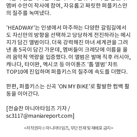
멤버 수안이 작사에 참여, 자유롭고 짜릿한 퍼플키스만
의 질주를 녹여냈다.
'HEADWAY'는 인생에서 마주하는 다양한 갈림길에서
도 자신만의 방향을 선택하고 당당하게 전진하라는 메시
지가 담긴 앨범이다. 더욱 강력해진 마녀 세계관을 그려
낸 총 5곡이 담긴 가운데, 멤버들이 크레딧에 이름을 올
려 음악적 역량을 입증했다. 이 앨범은 발매 직후 러시아,
캐나다, 타이완, 멕시코 등 아이튠즈 '톱 앨범' 차트
TOP10에 진입하며 퍼플키스의 질주에 속도를 더했다.
한편, 퍼플키스는 신곡 'ON MY BIKE'로 활발한 컴백 활
동을 이어간다.
[전슬찬 마니아타임즈 기자 /
sc3117@maniareport.com]
<저작권자 © 마니아타임즈, 무단 전재 및 재배포 금지>