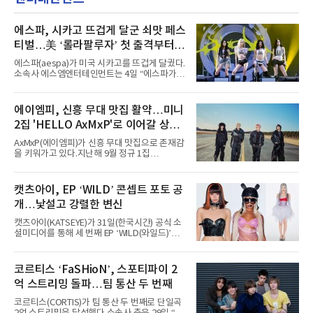
에스파, 시카고 뜨겁게 달군 쇠맛 페스
티벌…美 ‘롤라팔루자’ 첫 출격부터
증명한 존재감
에스파(aespa)가 미국 시카고를 뜨겁게 달궜다.
소속사 에스엠엔터테인먼트는 4일 “에스파가
지난 2일(현지 시간) 미국 시카고 그랜트 파크에
서 열린 ‘롤라팔루자 시카고’(Lollapalooza
Chicago)의 알리안츠 스테이지에 올랐다”며
에이엠피, 신흥 무대 맛집 활약…미니
“총 14곡으로 구성된 세트리스트를 선사, 데뷔 7
2집 'HELLO AxMxP'로 이어갈 상승
년 차다운 노련한 무대 매너와 파워풀한 에너지
로 현장의 분위기를 압도했다”고 밝혔다.1991
세
AxMxP(에이엠피)가 신흥 무대 맛집으로 존재감
년 시작된 ‘롤라팔루자’는 8개 스테이지, 170여
을 키워가고 있다.지난해 9월 정규 1집
팀의 아티스트와 40만 명 이상의 관객이 운집하
'AxMxP'를 발매하며 가요계에 정식 출격한
는 북미 최대 규모의 페스티벌이다.올해 ‘롤라팔
AxMxP는 데뷔 전부터 버스킹과 각종 페스티벌,
루자 시카고’에는 에스파 외에도 제니, 아이들,
공연 무대에 오르며 실전 경험을 쌓아왔다.이들
캣츠아이, EP ‘WILD’ 콘셉트 포토 공
코르티스 등 K팝 스타들이 출연진 명단에 이름
은 소속사 패밀리 콘서트를 비롯해 '뷰티풀 민트
을 올렸다.이날 에스파는
개…낯설고 강렬한 변신
라이프 2025', '2025 부산국제록페스티벌' 등 대
형 무대에 잇달아 출연해 당찬 에너지와 풋풋한
캣츠아이(KATSEYE)가 31일(한국시간) 공식 소
매력으로 음악팬들의 눈도장을 찍었다.이후
셜미디어를 통해 세 번째 EP ‘WILD(와일드)’의
AxMxP는 '카운트다운 판타지 2025-2026',
콘셉트 포토와 트랙리스트를 공개했다.‘Wild
'PEAKBOX 2025 vol.2 : 사랑·청춘·행복', '2025
heart(와일드 하트)’라는 제목이 붙은 콘셉트 포
Someday Christmas - 부산' 등 무대를 통해 안
토에는 멤버들의 본능적이고 야성적인 면모가
코르티스 ‘FaSHioN’, 스포티파이 2
정적인 실력을 입증했고, 올해 '2026 어썸뮤직
강렬하게 담겼다. 짙은 아이섀도와 푸른빛·금빛·
페스티벌', '뷰티풀 민트 라이프 2026', '2026
억 스트리밍 돌파…팀 통산 두 번째
붉은빛의 컬러 렌즈가 비현실적인 분위기를 자
아내고, 여러 원색이 불규칙하게 뒤섞인 멀티컬
코르티스(CORTIS)가 팀 통산 두 번째로 단일곡
러 헤어와 과감한 블루·블랙 립 메이크업이 낯설