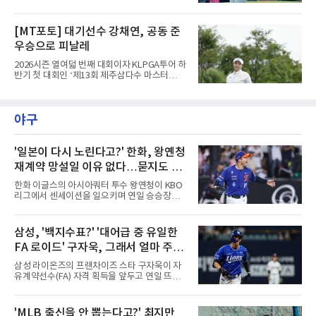
상금 850만달러)을 공동 5위로 마쳤다.김주형은
팀 '코리안 골프클럽'의 주장을 맡은 안병훈은 시
10일(한국시간) 미국 노스캐롤라이나주 그린즈
즌 개막전이던 2월 사우디아라비아 대회 공동 9
버러의 세지필드 컨트리클럽(파70)에서 열린 최
[MT포토] 대기선수 강채연, 공동 준
위를 뛰어넘는 최고 성적을 냈다. 당시 그는
종 4라운드에서 버디 3개를 잡았으나 보기 1개
2022년 출범한 LIV 골프에서
우승으로 피날레
와 더블보기 1개가 나오며 이븐파 70타에 그쳤
다. 최종 합계 15언더파 265타로 해리 홀(잉글랜
2026시즌 열여덟 번째 대회이자 KLPGA투어 하
드)과 공동 5위였다. 우승자 마이클 브레넌(미국
반기 첫 대회인 ‘제13회 제주삼다수 마스터
·22언더파 258타)과는 7타 차다.기회는 있었다.
스’(총상금 10억 원, 우승상금 1억 8천만 원)가
지난달 제네시스 스코틀랜드 오픈 우승으로 33
제주도 서귀포시에 위치한 테디밸리 골프앤리조
개월의 공백을 깼던 김주형은 3라운드까지 선두
트(파72/6,767야드)에서 열렸다.9일 최종라운
에 1타 뒤진 3위로 시즌 2승을 노렸다. 그러나 마
야구
드 경기가 펼쳐졌다.강채연이 18번 홀에서 경기
지막 날 타수를 줄이지 못하며
하고 있다.
'일본이 다시 노린다고?' 한화, 왕옌청
재계약 망설일 이유 없다…묻지도 따
지지도 말고 잡아야
한화 이글스의 아시아쿼터 투수 왕옌청이 KBO
리그에서 센세이션을 일으키며 연일 승승장구하
고 있다. 시즌 초반 저렴한 연봉으로 합류해 팀의
선발진을 든든하게 지탱했던 그가 이제는 리그
전체를 뒤흔드는 핵심 자원으로 거듭난 모습이
삼성, '백지수표?' '대어급 중 유일한
다. 이러한 활약 속에 일각에서는 왕옌청을 향한
FA 로이드' 구자욱, 그래서 얼마 주면
일본 프로야구(NPB) 구단들의 러브콜이 다시 이
어질 수 있다는 시선도 제기된다. 과거 일본 2군
되나...삼성, 역대급 베팅 준비하나
삼성 라이온즈의 프랜차이즈 스타 구자욱이 자
무대 신분으로 아쉬움을 삼켰던 그가 KBO리그
유계약선수(FA) 자격 획득을 앞두고 연일 뜨거
에서의 성공을 발판 삼아 더 큰 무대의 유혹을 느
운 스토브리그의 태풍의 핵으로 떠오르고 있다.
낄 수 있다는 분석이다.따라서 한화 입장에서 왕
지난 2022년 초 구단과 5년 최대 120억 원이라
옌청과의 재계약은 고민할 필요조차 없는 당연
는 비FA 다년 계약에 합의하며 사자군단의 현재
'MLB 출신을 안 뽑는다고?' 최지만
한 과제다. 단돈 10만 달러라는 최소 비용으로