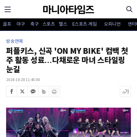
골프
야구
축구
스포츠
헬스
E스포츠·게임
오피니언
엔터
방송연예
퍼플키스, 신곡 'ON MY BIKE' 컴백 첫
주 활동 성료…다채로운 마녀 스타일링
눈길
2024-10-28 11:45:00