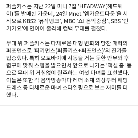
퍼플키스는 지난 22일 미니 7집 'HEADWAY(헤드웨
이)'를 발매한 가운데, 24일 Mnet '엠카운트다운'을 시
작으로 KBS2 '뮤직뱅크', MBC '쇼! 음악중심', SBS '인
기가요'에 연이어 출격해 컴백 무대를 펼쳤다.
무대 위 퍼플키스는 다채로운 대형 변화와 당찬 매력의
퍼포먼스로 '퍼키먼스(퍼플키스+퍼포먼스)'의 진가를
입증했다. 특히 오토바이에 시동을 거는 듯한 안무와 후
렴구에 맞춰 스텝을 밟으면서 앞으로 나가는 '액셀 춤' 등
으로 무대 위 거침없이 질주하는 여섯 마녀를 표현했다.
이들은 또한 각 음악방송마다 레더 소재 의상부터 웨딩
드레스 등 다채로운 마녀 스타일링으로 보는 재미를 더
했다.