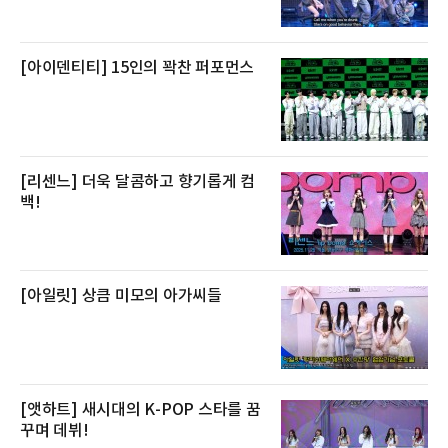
스 센터 사우나 2인 이용 혜택이 포함된다.특히
클럽 앰배서더 라운지
[아이덴티티] 15인의 꽉찬 퍼포먼스
[리센느] 더욱 달콤하고 향기롭게 컴
백!
[아일릿] 상큼 미모의 아가씨들
[앳하트] 새시대의 K-POP 스타를 꿈
꾸며 데뷔!