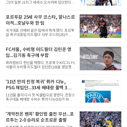
적으로 FA 자격으로 팀을 떠난 김범수는 KIA 타
그)이 일본 J1리그 세레소 오사카에 입단한다.세
이거즈로 유니폼을 갈아입
레소 오사카는 10일 영입을 발표했다. 시리아인
아버지와 팔레스타인인 어머니 사이에서 콜롬비
아 바랑키야에서 태어난 그는 콜롬비아·시리아
포르투갈 25세 사무 코스타, 알나스르
국적을 갖고 있다.190㎝ 신장을 활용한 플레이
이적...호날두와 한 팀
가 강점인 싸박은 데포르티보 칼리에서 데뷔해
톤델라(포르투갈), 뉴웰스 올드 보이스(아르헨
국가대표 선배와 같은 팀에서 뛰게 됐다. 포르투
티나)를 거쳐 2025년 수원FC에 합류했다. 지난
갈 축구대표팀 미드필더 사무 코스타(25)가 사
해 플레이오프 2경기(1골)를 포함해 리그 36경
우디아라비아 프로축구 알나스르로 이적해 크리
기 18골 2도움으로 득점왕과 K리그1 베스트11
스티아누 호날두와 함께한다.사우디 프로리그
공격수에 올랐다.수원FC의 K리그2 강등 이후 올
디펜딩 챔피언 알나스르는 9일(현지시간) 스페
FC서울, 수비형 미드필더 김민준 영
해는 리비아 1부 알아흘리 트리폴리에서 뛰었
인 라리가 마요르카에서 코스타를 영입했다고
다. 2024년부터 시리아 국가대표로
입...김기동 축구에 부합
발표했다. 구단은 사회관계망서비스(SNS)에 여
정이 시작된다며, 전투에서 승리한 기사가 갑옷
화려함보다 헌신을 택했다. 프로축구 K리그1 FC
을 벗자 팀 유니폼을 입은 코스타가 나타나는 영
서울이 수비형 미드필더 김민준(23)을 영입했다
상을 함께 올렸다. 마요르카도 이적 합의를 알리
고 10일 밝혔다.과천고와 경희대를 거친 김민준
며 코스타의 헌신과 프로 정신에 감사를 전했다.
은 대학 무대를 지나 최근 K4리그 서산 파이오니
코스타의 경력은 이렇다. 포르투갈 SC 브라가에
아FC에서 뛰었다. 180㎝의 신장을 갖춘 그에 대
'11년 만의 친정 복귀' 뤼카 디뉴,
서 프로에 데뷔한 2000년생 수비형 미드필더인
해 서울 구단은 활동량과 기동력, 중원에서 공수
그는 UD 알메리아(스페인)를 거
PSG 재입단...33세 베테랑 풀백 3년
균형을 잡아주는 플레이가 강점이라고 설명했
다.영입 배경은 감독의 축구 색깔과 맞닿아 있다.
계약
11년을 돌아 다시 첫 빅클럽으로 향한다. 프랑스
서울은 화려하지 않아도 끊임없이 움직이며 팀
축구대표 베테랑 수비수 뤼카 디뉴(33)가 파리
에 헌신하는 김민준의 플레이를 높이 샀다. 많은
생제르맹(PSG) 유니폼을 다시 입는다.PSG는
움직임과 희생을 요구하는 김기동 감독의 축구
10일(한국시간) 애스턴 빌라(잉글랜드)에서 뛰
에 부합하는 자원이라 판단하고, 현재 기량뿐 아
어온 디뉴를 재영입했다고 발표했다. 계약 기간
'개막전은 벤치' 황인범 출전 무산...포
니라 성장 가능성까지 고려해 영입을 결정했다.
은 2029년까지 3년이며, 등번호는 12번이다. 구
효과도 기대된다. K리그1
르투는 2-0 승리로 순조로운 출발
체적인 이적료는 공개되지 않았으나 영국 BBC
는 PSG가 왼쪽 풀백 디뉴의 바이아웃인 850만