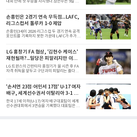
대회 만에 첫 우승을 차지했다.장은수는 9일 제
에서 연평균 약 28억 원에 달하는 대형 계약과
주도 서귀포시 테디밸리 골프앤리조트(파72)에
한화의 프랜차이즈 스타라는 지위를 얻었다. 만
서 열린 제주삼다수 마스터스(총상금 10억원)
약 MLB 구단들의 평가가 기대에 미치지 못하더
최종 4라운드에서 보기 없이 버디 3개를 잡아 합
손흥민은 2경기 연속 무득점...LAFC,
라도 돌아올 곳이 확실하다.그렇다고 포스팅 도
계 14언더파 274타를 기록했다. 13언더파 275
전의 의미가 작아지는 것은 아
리그스컵서 톨루카 1-0 제압
타 공동 2위 강채연, 문정민을 1타 차로 제치고
우승 상금 1억8천만원을 받았다.2017년 신인왕
손흥민(34)이 2026 리그스컵 두 경기 연속 공격
출신인 그는 상비군과 국가대표를 거쳤지만
포인트를 기록하지 못한 가운데 LAFC가 추가시
2020시즌 이후 세 차례 정규투어 출전권을 잃고
간 결승골로 승리했다.손흥민은 9일 낮(한국시
드림투어를 병행했다.1타 뒤진 공동 2위로 출발
간) 미국 로스앤젤레스 BMO 스타디움에서 열린
한 장은수는 15번 홀까지 강채연과 동타를 이루
멕시코 리가 MX 톨루카와의 조별리그 2차전에
LG 홍창기 FA 협상, '김현수 케이스'
다 16번 홀(파4)에서 두 번째 샷을 홀 3ｍ에 붙여
최전방 공격수로 선발 출전했으나 슈팅 없이 후
버디를 잡고 단독 선두에 나섰다
재현될까?...밀당은 피말리지만 이적
반 23분 주드 테리와 교체됐다. 북중미 월드컵
이후 MLS 4경기 연속 골을 넣었던 그는 지난 6
가능성은 낮아
LG 트윈스의 간판타자 홍창기가 올 시즌 후 FA
일 치바스 과달라하라전에 이어 침묵했다.전반
자격 취득을 앞두고 구단과의 피말리는 줄다리
1분 다비드 마르티네스가 얻은 페널티킥은 비디
기를 예고하고 있다. 과거 팀의 핵심 자원이었던
오 판독으로 취소됐고, 전반 34분 드니 부앙가의
김현수가 FA 시장에서 이적했던 충격적인 선례
슈팅은 골키퍼에게 막혔다. 승부는 후반 46분 제
가 소환되면서 벌써부터 팬들의 이목이 집중되
'손서연 23점·어민서 17점' U-17 여자
이컵 샤펠버그의 크로스가 걷혀 나오자 에디 세
는 양상이다.다만 이번 협상은 과거 김현수 케이
구라가 페널티아크 왼쪽에서 오
배구, 세계선수권서 이탈리아 3-1 완
스와는 판이하게 다른 환경 속에서 전개될 것으
로 보인다. 선수 측과 구단 간의 시각 차이가 팽
파...조별리그 3연승
한국 17세 이하(U-17) 여자 배구대표팀이 세계
팽히 맞서며 내부 협상 과정은 극심한 진통을 겪
선수권대회에서 3연승을 기록했다.대표팀은 9
을 가능성이 크지만, 시장 외부에서 불어오는 변
일(한국시간) 칠레 로스안데스에서 열린 2026
수는 제한적일 것이라는 분석이 지배적이다.홍
FIVB U-17 여자 세계선수권대회 조별리그 D조
창기는 지난 2025년 불의의 무릎 부상으로 전력
3차전에서 이탈리아를 3-1(25-14 25-19 13-25
에서 이탈하는 아픔을 겪었고, 이어진 2026시즌
25-20)로 꺾었다. 푸에르토리코, 대만에 이은 3
초중반에도 실전 감각 회복
연승으로 승점 9를 쌓아 조 1위에 올랐다. 24개
팀이 6개 팀씩 4개 조로 나뉘어 조별리그를 치르