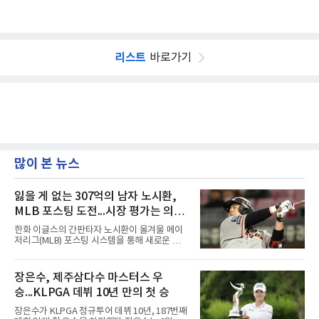
리스트
바로가기
많이 본 뉴스
잃을 게 없는 307억의 남자 노시환,
MLB 포스팅 도전...시장 평가는 의외
일 수 있어
한화 이글스의 간판타자 노시환이 올겨울 메이
저리그(MLB) 포스팅 시스템을 통해 새로운 도전
에 나선다.노시환은 11년 총액 307억 원이라는
KBO리그 사상 초유의 비FA 다년 계약을 체결하
면서 동시에 해외 진출 가능성을 열어두는 조항
장은수, 제주삼다수 마스터스 우
을 포함했다. 국내에서 이미 최고 수준의 대우와
승...KLPGA 데뷔 10년 만의 첫 승
확실한 입지를 확보한 만큼, 이번 메이저리그 도
전은 생존을 건 승부수가 아니다.오히려 잃을 것
장은수가 KLPGA 정규투어 데뷔 10년, 187번째
이 없는 도전에 가깝다. 노시환은 이미 KBO리그