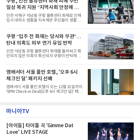
쿠팡, 인천 물류센터 화재 피해 주민
유료 회원 고객을 대상으로 5% 추가 할인 또는
다”고 밝혔다.앰배서더 서울 풀만 호텔은 로비
바우처 1매 추가
일상 복귀 지원 “지역사회 안정에 총
한편에 마련된 앰버드 존을 통해 앰버드의 세계
관을 소개해왔다. 앰버드 존은 앰버드가 우주여
력”
인천 서해구 석남동 쿠팡 물류센터 화재로 인해
행 중 수집한 다양한 굿즈를 전시한 '앰버드 플래
임시 대피소 생활을 지속해온 주민들이 생활 터
닛(Ambird Planet)과 계절별 플라워 연출로 사
전으로 돌아갈 수 있는 계기가 마련됐다. 쿠팡풀
랑받아온 ‘앰버드 가든(Ambird Garden)’으로
필먼트서비스(CFS)가 지난 28일부터 화재 피해
구성되어 있다.새 단장한 앰버드 시어터는 오페
주민을 대상으로 전문 출장 청소서비스 지원에
쿠팡 “입주 전 화재는 당사와 무관”…
라 극장을 모티브로 한 데코레이션으로 구성됐
나섬으로써 본격적인 지역사회 복구 작업이 시
다. 무대 공간 및 티켓 박스
탄내 의혹도 외부 연기 유입 반박
작된 것이다.대피소 주민 중심 청소 접수, 첫날
부터 2가구 지원 완료CFS는 신현초등학교, 신
인천 석남동 쿠팡 물류센터 화재를 둘러싸고 확
현북초등학교, 신현여자중학교 등 인천 서해구
인되지 않은 의혹이 확산되자 쿠팡이 반박에 나
관내 임시 대피소 3곳에서 체류해온 화재 피해
섰다. 화재 전 센터 내부에서 탄내가 났다는 주장
주민들을 대상으로 출장 청소업체 요청 접수를
에 대해서는 외부 화재 연기 유입이라고 설명했
시작했다. 현장에서 극심한 피해를 입은 지역 주
고, 2023년 같은 물류센터에서 발생한 화재에
앰배서더 서울 풀만 호텔, '오후 6시
민들의 호응 속에 CFS는 즉시 행동에 나섰다. 지
대해서도 쿠팡 입주 전 공사 과정에서 벌어진 일
난 28일 오후 전문 청소업체와
체크인 딜' 패키지 선봬
이라며 선을 그었다.쿠팡은 21일 인천 물류센터
내부에서 불이 타는 냄새가 났다는 의혹과 관련
앰배서더 서울 풀만 호텔이 오는 12월 31일까지
해 “사실무근”이라는 입장을 밝혔다.회사 측은
'6PM Check-in Deal(오후 6시 체크인 딜)' 패키
“인근에서 지난 15일 다른 회사에서 발생한 대
지를 선보인다.이번 패키지는 오후 6시 체크인
형 화재 연기가 인입돼 즉시 방재팀이 조사한 결
으로 여유로운 저녁 시간부터 호텔 스테이를 시
과 일산화탄소가 미검출됐고, 내부 문제가 아닌
작할 수 있도록 준비됐다.앰배서더 서울 풀만 호
것으로 확인됐다”고 설명했다.이어 “정확한 화
마니아TV
텔 측은 “퇴근 후 또는 주말 도심 속에서 짧지만
재 원인은 추후 조사될
온전한 휴식을 원하는 고객들에게 특별한 경험
을 제공한다”고 밝혔다.패키지는 디럭스와 이그
제큐티브 두 가지 타입으로 구성된다. 디럭스 패
[아이들] 타이틀 곡 'Gimme Dat
키지는 객실 1박(룸 온리)으로 심플한 호캉스를
Love' LIVE STAGE
즐길 수 있으며, 이그제큐티브 패키지는 객실 1
박과 함께 클럽 앰배서더 라운지 2인 이용, 웰니