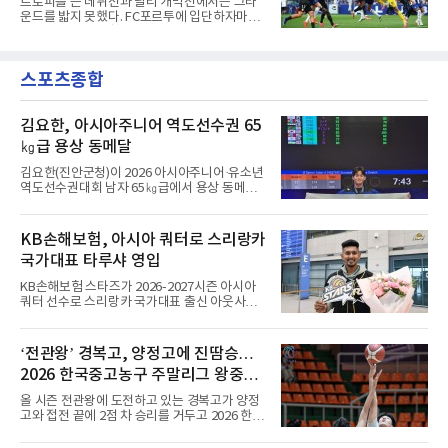
트로피를 든 데뷔전과 달리 개막전에서는 그라
파운드(약 162억원)를 애스턴 빌라에 지불하기
운드를 밟지 못했다. FC포르투에 입단하자마자
로 했다고 전했다.돌아오는 길은 길었다. 프랑스
슈퍼컵 우승을 경험했던 국가대표 미드필더 황
릴에서 프로 생활을 시작한 디뉴는 2013년부터
인범(29)이 정규리그 개막전에서는 벤치를 지켰
2015년까지 두 시즌 PSG에서 뛰며 리그1 2회,
다.포르투는 10일(한국시간) 포르투갈 포르투의
프랑스컵 1회, 리그컵 2회 우승 등을 경험했다.
스포츠종합
이스타디우 두 드라강에서 열린 알베르카와의
이후 AS로마 임대와 바르셀로나(스페
2026-2027 포르투갈 프리메이라리가 1라운드
홈 경기에서 2-0으로 이겼다. 두 골 모두 페널티
킥에서 나왔다. 전반 9분 안드레 실바가 상대 골
김요한, 아시아주니어 역도선수권 65
키퍼의 반칙으로 얻은 페널티킥을 직접 성공시
㎏급 용상 동메달
켰고, 전반 44분에는 가브리 베이가가 또 한 번
의 페널티킥을 침착하게 마무리했다.이로써 지
김요한(진안군청)이 2026 아시아주니어·유소년
난 시즌 챔피언 포르투는 리그 2연패이자 통산
역도선수권대회 남자 65㎏급에서 용상 동메달
32번째 우승을 향한 첫발을 기분 좋
을 따냈다.김요한은 9일(현지시간) 우즈베키스
탄 타슈켄트에서 열린 경기에서 용상 156㎏으
로 3위에 올랐다. 인상은 123㎏으로 8위였고, 합
KB손해보험, 아시아 쿼터로 스리랑카
계 279㎏을 기록해 종합 5위로 대회를 마쳤다.
국가대표 타루샤 영입
우승은 인상 134㎏, 용상 157㎏, 합계 291㎏으
로 세 부문을 석권한 베트남의 호앙 상 탁이 차지
KB손해보험 스타즈가 2026-2027시즌 아시아
했다. 인도의 마하라잔 아루무가판디안이 합계
쿼터 선수로 스리랑카 국가대표 출신 아웃사이
285㎏(인상 128㎏·용상 157㎏)으로 2위, 카자
드 히터 타루샤 차메스(24·등록명 타루샤)를 영
흐스탄의 베이바리스 예르세이트가 합계 281㎏
입했다.타루샤는 국가대표팀 일정을 마치고 10
(인상 129㎏·용상 152㎏)으로 3위를 기록했다.
일 인천국제공항으로 입국했다. 스리랑카 대표
‘전관왕’ 경복고, 양정고에 진땀승…
팀 주전 공격수인 그는 195㎝ 신장과 탄력을 바
2026 한국중고농구 주말리그 왕중왕
탕으로 높은 스파이크 타점과 블로킹 능력을 갖
췄다는 평가를 받는다. 지난 7월 파키스탄에서
전 8강 진출
올 시즌 전관왕에 도전하고 있는 경복고가 양정
열린 CAVA 챔피언스컵에서는 팀을 3위로 이끌
고와 접전 끝에 2점 차 승리를 거두고 2026 한국
며 베스트 윙 스파이커상을 받았다.구단 관계자
중고농구 주말리그 왕중왕전 8강에 진출했다.경
는 공격력과 기본기를 모두 갖춘 선수로, 공격
복고는 10일 전남 해남 우슬체육관에서 열린 대