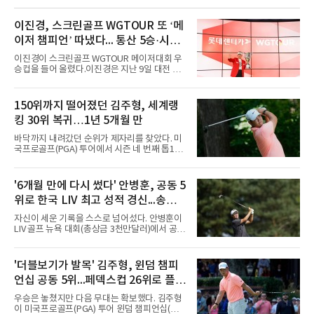
이진경, 스크린골프 WGTOUR 또 ‘메
이저 챔피언’ 따냈다... 통산 5승·시즌
3승 달성
이진경이 스크린골프 WGTOUR 메이저대회 우
승컵을 들어 올렸다.이진경은 지난 9일 대전 골
프존조이마루 경기장에서 열린 ‘2026 롯데렌터
카 WGTOUR’ 6차 메이저대회 결선에서 1라운
드 9언더파, 2라운드 8언더파 최종합계 17언더
150위까지 떨어졌던 김주형, 세계랭
파를 기록하며 시즌 세 번째 우승을 따냈다.경기
킹 30위 복귀…1년 5개월 만
는 투비전NX플러스 투어 모드에서 하루 동안 2
라운드 36홀 스트로크 플레이로 치러졌다. 코스
바닥까지 내려갔던 순위가 제자리를 찾았다. 미
는 골프존 코스 난도 별 3개, 그린 난도 별 4개의
국프로골프(PGA) 투어에서 시즌 네 번째 톱10
롯데스카이힐 부여CC (SKY/HILL)다.총 80명의
을 달성한 김주형이 1년 5개월 만에 세계랭킹 30
선수가 1라운드에 출전했으며, 컷오프를 통해
위에 복귀했다.김주형은 10일(한국시간) 발표된
60명의 선수가 메이저 퀸 자리를 놓고 최종라운
남자 골프 세계랭킹에서 지난주보다 3계단 오른
'6개월 만에 다시 썼다' 안병훈, 공동 5
드 각축전을 치렀다.이진경은 1라운드 초반 주
30위에 이름을 올렸다. 이날 미국 노스캐롤라이
춤했지만 후반 홀에서 맹타를 퍼부으며
위로 한국 LIV 최고 성적 경신...송영한
나주 그린즈버러의 세지필드 컨트리클럽(파70)
에서 끝난 윈덤 챔피언십에서 최종 합계 15언더
도 톱10
자신이 세운 기록을 스스로 넘어섰다. 안병훈이
파 265타로 공동 5위에 오른 결과다. 지난해 3월
LIV 골프 뉴욕 대회(총상금 3천만달러)에서 공동
이후 처음으로 30위권에 들었다.반등의 폭이 컸
5위에 올라 한국 선수 최고 성적을 경신했다.안
다. 한동안 슬럼프에 빠졌던 그는 세계랭킹이 줄
병훈은 10일(한국시간) 미국 뉴저지주 베드민스
곧 내려가 올해 6월 1일 끝난 찰스 슈와브 챌린
터의 트럼프 내셔널 골프 클럽 베드민스터(파
'더블보기가 발목' 김주형, 윈덤 챔피
지 이후 150위까지 떨어진 바 있다. 그러나 6월
71)에서 열린 최종 4라운드에서 버디 5개와 보
US오픈 3위로 부활의 신호
언십 공동 5위...페덱스컵 26위로 플레
기 3개를 묶어 2언더파 69타를 쳤다. 최종 합계
7언더파 277타로 5위, 우승자 호아킨 니만(칠레
이오프행
우승은 놓쳤지만 다음 무대는 확보했다. 김주형
·16언더파 268타)과는 9타 차였다.기록의 의미
이 미국프로골프(PGA) 투어 윈덤 챔피언십(총
가 크다. 올해 LIV 골프로 이적해 새로 만들어진