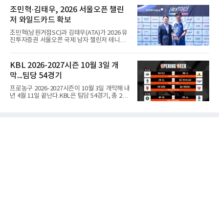
옵션을 다양하게 운영하고 전력을 강화하는 데
회 남고부 16강전에서 송영훈이 29점을 몰아넣
조민혁·김태우, 2026 서울오픈 챌린
도움이 될 것으로 보고 영입했다고 밝혔다.타루
는 맹활약을 펼친 데 힘입어 양정고를 76-74로
샤는 KB스타즈 합류가 기쁘다며, V리그
저 와일드카드 확보
물리쳤다.이로써 8강에 오른 경복고는 계성고를
82-56으로 꺾고 올라온 인헌고와 4강 진출을 놓
조민혁(남원거점SC)과 김태우(ATA)가 2026 유
고 맞붙게 됐다.경복고는 경기 초반부터 양정고
진투자증권 서울오픈 국제 남자 챌린저 테니스
의 적극적인 공세에 고전했다. 1쿼터를 23-23으
대회 와일드카드를 확보했다.서울오픈 조직위원
로 팽팽하게 마친 경복고는 2쿼터 들어 조금씩
회는 10일 조민혁이 본선, 김태우가 예선 와일드
주도권을 잡으며 전반을 43-39로 앞선 채 마쳤
카드를 받았다고 밝혔다. 두 선수는 지난 3일부
KBL 2026-2027시즌 10월 3일 개
다.하지만 후반 들어 양정고의 거센 반격에 밀리
터 7일까지 서울 해비치 강동 테니스클럽에서
면서 경복고는 승리를 장담할
막...팀당 54경기
열린 유진투자증권 넥스트젠 인비테이셔널 로드
투 서울오픈 결승에 진출해 출전권을 얻었
프로농구 2026-2027시즌이 10월 3일 개막해 내
다.2009년생 조민혁은 결승에서 동갑내기 김태
년 4월 11일 끝난다.KBL은 팀당 54경기, 총 270
우를 2-0(6-3 6-3)으로 꺾고 우승해 상금 500만
경기 일정을 10일 발표했다. 평일 1경기, 주말 3
원을 받았고, 김태우는 상금 250만원을 받았
경기로 주당 11경기를 치르는 것이 원칙이다.개
다.18세 미만 국내 상위 8명이 출전한 이번 대회
막전은 10월 3일 오후 2시 부산사직체육관에서
는 주니어 선수가 성인 국제대회 출전권을 두고
열리는 부산 KCC와 창원 LG의 경기다. 같은 시
겨룬 국내 첫 무대다. 조직위 관계자는
각 고양 소노가 고양 소노 아레나에서 대구 한국
가스공사와, 오후 4시 30분에는 안양 정관장이
안양 정관장 아레나에서 울산 현대모비스와 맞
붙는다.잠실실내체육관 철거로 서울 삼성은 서
울 SK와 잠실학생체육관을 함께 쓴다. SK는
BCL 아시아 참가로 약 2주간 경기가 없고, LG는
창원실내체육관 시설 개선 공사로 10월 한 달간
홈경기를 치르지 못한다.시범경기