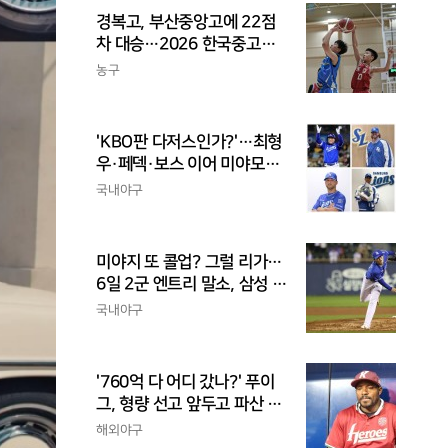
경복고, 부산중앙고에 22점
차 대승…2026 한국중고농
구 주말리그 왕중왕전 첫 승
농구
신고
'KBO판 다저스인가?'…최형
우·페덱·보스 이어 미야모리
까지, 삼성의 '스펙 만렙' 승부
국내야구
수
미야지 또 콜업? 그럴 리가…
6일 2군 엔트리 말소, 삼성 새
아시아쿼터 찾았나
국내야구
'760억 다 어디 갔나?' 푸이
그, 형량 선고 앞두고 파산 신
청
해외야구