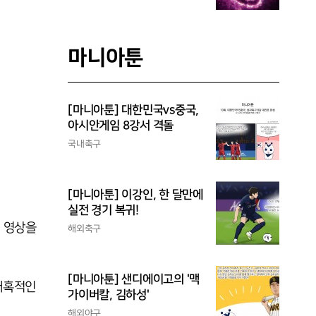
마니아툰
[마니아툰] 대한민국vs중국,
아시안게임 8강서 격돌
국내축구
[마니아툰] 이강인, 한 달만에
실전 경기 복귀!
저 영상을
해외축구
[마니아툰] 샌디에이고의 '맥
 매혹적인
가이버칼, 김하성'
해외야구