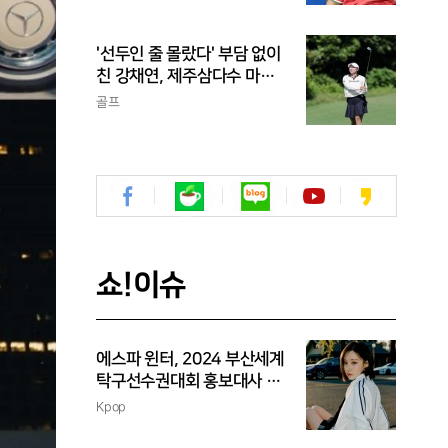
'선두인 줄 몰랐다' 부담 없이
친 강채연, 제주삼다수 마스
터스 2R 단독 선두
골프
쇼!이슈
에스파 윈터, 2024 부산세계
탁구선수권대회 홍보대사 위
촉
Kpop