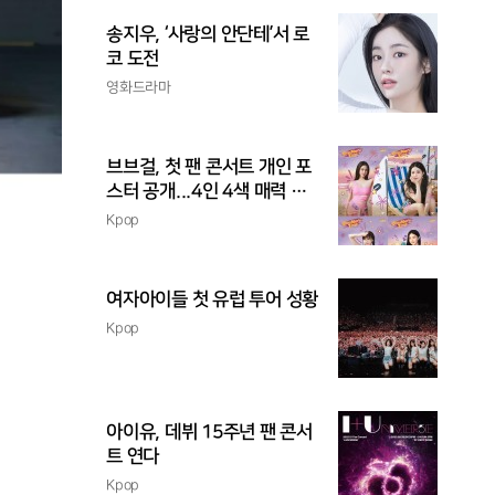
송지우, ‘사랑의 안단테’서 로
코 도전
영화드라마
브브걸, 첫 팬 콘서트 개인 포
스터 공개...4인 4색 매력 발
산
Kpop
여자아이들 첫 유럽 투어 성황
Kpop
아이유, 데뷔 15주년 팬 콘서
트 연다
Kpop