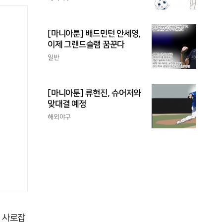
[마니아툰] 배드민턴 안세영,
이제 그랜드슬램 꿈꾼다
일반
[마니아툰] 류현진, 슈어저와
맞대결 예정
해외야구
 사로잡