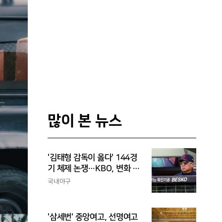
많이 본 뉴스
'김태형 감독이 옳다' 144경
기 체제 논쟁…KBO, 변화 고
민해야, 환경에 맞는 경기 수
국내야구
가 바람직
'삼세번' 중앙여고, 선명여고