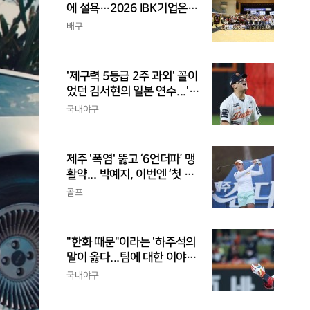
에 설욕…2026 IBK기업은행
배 전국중고배구대회 우승
배구
'제구력 5등급 2주 과외' 꼴이
었던 김서현의 일본 연수...'종
합검진표'에 불과
국내야구
제주 '폭염' 뚫고 ‘6언더파’ 맹
활약... 박예지, 이번엔 ‘첫 우
승’ 가나
골프
"한화 때문"이라는 '하주석의
말이 옳다...팀에 대한 이야
기, 끝까지 안 하는 게 도리
국내야구