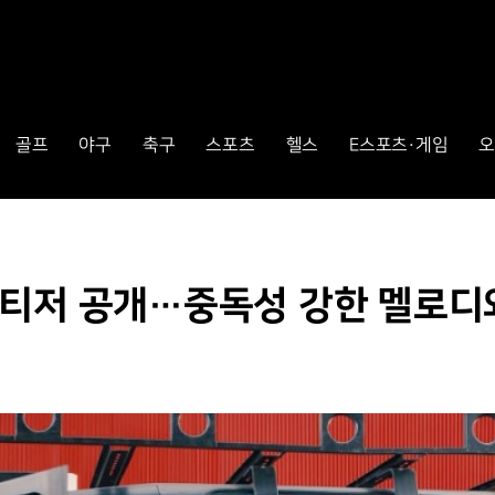
골프
야구
축구
스포츠
헬스
E스포츠·게임
오
디오 티저 공개…중독성 강한 멜로디