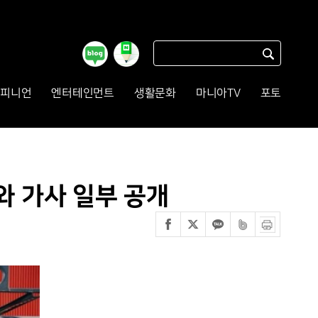
피니언
엔터테인먼트
생활문화
마니아TV
포토
와 가사 일부 공개