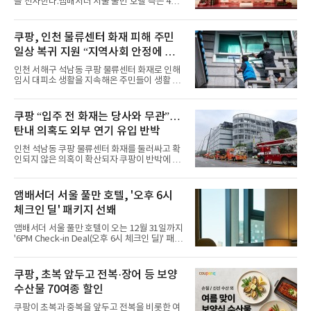
을 선사한다.앰배서더 서울 풀만 호텔 측은 4일
패션을 완벽하게 소화하며 보
“호텔 공식 마스코트 앰버드(Ambird)의 새로운
이야기를 담은 인형 극장 콘셉트의 공간 ‘앰버드
시어터(Ambird Theater)’를 새롭게 선보인
쿠팡, 인천 물류센터 화재 피해 주민
다”고 밝혔다.앰배서더 서울 풀만 호텔은 로비
일상 복귀 지원 “지역사회 안정에 총
한편에 마련된 앰버드 존을 통해 앰버드의 세계
관을 소개해왔다. 앰버드 존은 앰버드가 우주여
력”
인천 서해구 석남동 쿠팡 물류센터 화재로 인해
행 중 수집한 다양한 굿즈를 전시한 '앰버드 플래
임시 대피소 생활을 지속해온 주민들이 생활 터
닛(Ambird Planet)과 계절별 플라워 연출로 사
전으로 돌아갈 수 있는 계기가 마련됐다. 쿠팡풀
랑받아온 ‘앰버드 가든(Ambird Garden)’으로
필먼트서비스(CFS)가 지난 28일부터 화재 피해
구성되어 있다.새 단장한 앰버드 시어터는 오페
주민을 대상으로 전문 출장 청소서비스 지원에
쿠팡 “입주 전 화재는 당사와 무관”…
라 극장을 모티브로 한 데코레이션으로 구성됐
나섬으로써 본격적인 지역사회 복구 작업이 시
다. 무대 공간 및 티켓 박스
탄내 의혹도 외부 연기 유입 반박
작된 것이다.대피소 주민 중심 청소 접수, 첫날
부터 2가구 지원 완료CFS는 신현초등학교, 신
인천 석남동 쿠팡 물류센터 화재를 둘러싸고 확
현북초등학교, 신현여자중학교 등 인천 서해구
인되지 않은 의혹이 확산되자 쿠팡이 반박에 나
관내 임시 대피소 3곳에서 체류해온 화재 피해
섰다. 화재 전 센터 내부에서 탄내가 났다는 주장
주민들을 대상으로 출장 청소업체 요청 접수를
에 대해서는 외부 화재 연기 유입이라고 설명했
시작했다. 현장에서 극심한 피해를 입은 지역 주
고, 2023년 같은 물류센터에서 발생한 화재에
앰배서더 서울 풀만 호텔, '오후 6시
민들의 호응 속에 CFS는 즉시 행동에 나섰다. 지
대해서도 쿠팡 입주 전 공사 과정에서 벌어진 일
난 28일 오후 전문 청소업체와
체크인 딜' 패키지 선봬
이라며 선을 그었다.쿠팡은 21일 인천 물류센터
내부에서 불이 타는 냄새가 났다는 의혹과 관련
앰배서더 서울 풀만 호텔이 오는 12월 31일까지
해 “사실무근”이라는 입장을 밝혔다.회사 측은
'6PM Check-in Deal(오후 6시 체크인 딜)' 패키
“인근에서 지난 15일 다른 회사에서 발생한 대
지를 선보인다.이번 패키지는 오후 6시 체크인
형 화재 연기가 인입돼 즉시 방재팀이 조사한 결
으로 여유로운 저녁 시간부터 호텔 스테이를 시
과 일산화탄소가 미검출됐고, 내부 문제가 아닌
작할 수 있도록 준비됐다.앰배서더 서울 풀만 호
쿠팡, 초복 앞두고 전복·장어 등 보양
것으로 확인됐다”고 설명했다.이어 “정확한 화
텔 측은 “퇴근 후 또는 주말 도심 속에서 짧지만
재 원인은 추후 조사될
수산물 70여종 할인
온전한 휴식을 원하는 고객들에게 특별한 경험
을 제공한다”고 밝혔다.패키지는 디럭스와 이그
쿠팡이 초복과 중복을 앞두고 전복을 비롯한 여