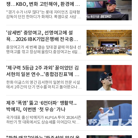
쟁…KBO, 변화 고민해야, 환경에 맞
는 경기 수가 바람직
"경기 수가 너무 많다"는 롯데 자이언츠 김태형
감독이 던진 한마디가 화제다. 폭염으로 사상 초
유의 이틀 연속 전 경기 취소가 결정된 날, 김 감
독은 단순히 더위를 이야기하지 않았다. 우천,
폭염, 부상 등 변수가 늘어나는 현실에서 현재
'삼세번' 중앙여고, 선명여고에 설
팀당 144경기 체제가 과연 지속 가능한지 질문
욕…2026 IBK기업은행배 전국중고
을 던졌다.물론 144경기가 세계적으로 특별히
많은 숫자는 아니다. 메이저리그는 팀당 162경
배구대회 우승
중앙여고가 세 번째 결승 맞대결 끝에 마침내 선
기, 일본프로야구도 143~144경기를 치른다. 숫
명여고를 꺾고 정상에 올랐다.중앙여고는 6일
자만 놓고 보면 KBO가 유난히 혹사 구조라고 말
충북 제천실내체육관에서 열린 2026 IBK기업은
하기 어렵다.하지만 중요한 것은 숫자가 아니라
행배 전국중고배구대회 18세 이하 여자부 결승
환경이다. 한국의 여름은 달라지고 있다. 과거와
에서 선명여고를 세트스코어 3-1(13-25, 25-14,
'제구력 5등급 2주 과외' 꼴이었던 김
비교하기 어려울 정도로 폭염이 길어지고 강해
25-17, 25-10)로 물리치고 우승을 차지했다.첫
지고 있다. 여기에 장마, 이
서현의 일본 연수...'종합검진표'에 불
세트를 13-25로 내주며 불안하게 출발한 중앙여
고는 이후 조직력을 되찾아 2세트부터 경기 주
과
한화 이글스의 영건 김서현이 일본의 전문 시설
도권을 완전히 장악했다. 강한 서브와 탄탄한 수
에서 2주간의 단기 연수를 마치고 돌아왔으나,
비를 앞세워 내리 세 세트를 따내며 짜릿한 역전
실전 마운드에서 여전히 극심한 제구 난조를 노
승을 완성했다.이번 우승은 더욱 의미가 컸다. 중
출하며 야구 팬들과 전문가들 사이에 씁쓸한 뒷
앙여고는 올해 3월 춘계연맹전과 5월 종별선수
맛을 남기고 있다.출국 당시만 해도 선수의 고질
제주 '폭염' 뚫고 ‘6언더파’ 맹활약...
권대회 결승에서 모두 선명여고에 패해 준우승
적인 제구 문제를 해결할 특효약이 될 것처럼 포
에 머물렀다. 그러나 세 번째
박예지, 이번엔 ‘첫 우승’ 가나
장되었던 이번 연수는, 뚜껑을 열어보니 '제구력
5등급에게 2주짜리 족집게 과외를 붙여 1등급을
국가대표 출신 박예지가 KLPGA 투어 2026시즌
기대한 꼴'이었다는 냉정한 평가를 피하기 어렵
하반기 첫 대회에서도 상승세를 이어갔다.박예
게 됐다.야구에서 투수의 제구력은 오랜 시간 투
지는 6일 제주 서귀포 테디밸리 골프앤리조트에
구폼을 반복하며 몸에 새겨진 일종의 근육 기억
서 열린 KLPGA 투어 제주삼다수 마스터스 1라
과 밸런스의 산물이다. 릴리스 포인트의 미세한
운드에서 보기 없이 버디만 6개를 잡아내며 6언