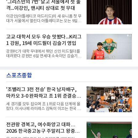
'그리즈만의 7번' 달고 서울에서 첫 출
무대 경험을 주려 했다.면면도 다양하다. 측면 공
2032년 6월 30일까지 유효한 6년 연장 계약에
격수 정현웅은 돌파력이
격...이강인, 맨시티 상대로 첫 무대
합의했다고 공식 발표했다. 비니시우스는 재계
약 확정 후 사회관계망서비스(SNS)에 베르나베
이강인(아틀레티코 마드리드)의 새 유니폼 첫 무
우에서의 8년은 너무 짧다며, 앞으로 6년, 그리
대가 서울에서 열린다.아틀레티코는 오는 9일
고 영원히 함께하겠다고 애정을 드러냈다.성사
오후 8시 서울월드컵경기장에서 맨체스터 시티
과정에는 우여곡절이 있었다. 그는 최근 잉글랜
와 2026 쿠팡플레이 시리즈 친선 경기를 치른다.
드 프리미어리그(EPL) 챔피언 아스널의 뜨거운
구단 소집 명단에 이강인이 포함되면서 변수가
고교·대학서 모두 우승 맛봤다...K리그
관심을 받았는데, 18개월간 이어진 재계약 협상
없는 한 그의 첫 출격은 서울이 된다.등번호부터
이 한때 교착됐기 때문이다. 그러
1 강원, 19세 미드필더 김슬기 영입
무게가 실렸다. 이강인은 첫 경기부터 7번을 단
다. 2010년대 팀의 전성기를 이끈 앙투안 그리즈
강원FC가 대학 무대에서 뛰던 신인 미드필더를
만이 달았던 번호다.합류 과정은 순탄치 않았다.
데려왔다.강원은 6일 연세대 소속이던 김슬기
스페인으로 건너가려던 그는 병역 특례 행정 절
(19)를 영입했다고 밝혔다. 186㎝, 79㎏의 신체
차 문제로 출국이 미뤄졌고, 국내에서 홀로 훈련
조건을 갖췄다.이력은 우승으로 채워져 있다. 수
해 왔다. 6일 입국하는 동료들과 처음 대면한 뒤
원고 시절 주축으로 활약하며 지난해 전국고등
짧게 호흡을 맞춰 경기에 나선다.역할도 관심사
스포츠종합
리그와 추계전국고등대회 우승에 기여했고, 올
다. 유려한 탈압박과
해 연세대 진학 후에는 춘계한산대첩기대학대회
정상에 올랐다. 2024년에는 17세 이하(U-17) 대
표팀 훈련에도 소집됐다.김슬기는 입단하게 돼
'조별리그 3전 전승' 한국 남자배구,
기쁘고 영광이라며 프로 무대에서도 성장해 팀
마카오 3-0 완파하고 조 1위 준결승
에 꼭 필요한 선수가 되겠다고 각오를 밝혔다.
진출
세 경기를 모두 잡으며 조 1위로 다음 단계에 올
랐다. 이사나예 라미레스 감독이 이끄는 한국 남
자배구 대표팀(세계랭킹 26위)이 2026 동아시
아남자선수권대회 조별리그를 3연승으로 마무
리했다.대표팀은 7일 몽골 울란바타르 AVA 아레
전관왕 경복고, 여수화양고 대파…
나에서 열린 대회 B조 조별리그 3차전에서 마카
2026 한국중고농구 주말리그 왕중왕
오(119위)를 세트 점수 3-0(25-18 25-16 25-15)
으로 제압했다. 일본과 대만에 이어 마카오까지
전 결승토너먼트 확정