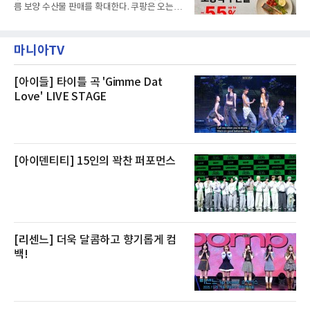
제큐티브 두 가지 타입으로 구성된다. 디럭스 패
름 보양 수산물 판매를 확대한다. 쿠팡은 오는
키지는 객실 1박(룸 온리)으로 심플한 호캉스를
20일까지 전복, 문어, 낙지, 장어 등 70여종의 수
즐길 수 있으며, 이그제큐티브 패키지는 객실 1
산물을 할인 판매한다고 8일 밝혔다.이번 행사
박과 함께 클럽 앰배서더 라운지 2인 이용, 웰니
에는 국내산 활전복과 문어, 낙지, 장어, 생물새
스 센터 사우나 2인 이용 혜택이 포함된다.특히
마니아TV
우 등이 포함됐다. 쿠팡은 올해 큰 크기의 전복
클럽 앰배서더 라운지
생산량이 늘어난 점을 반영해 주요 산지 상품을
로켓프레시 새벽배송으로 선보인다고 설명했다.
전복은 산지에서 채취한 뒤 전국으로 직송되는
[아이들] 타이틀 곡 'Gimme Dat
방식으로 운영된다. 신선도가 중요한 상품인 만
Love' LIVE STAGE
큼 이르면 다음 날 오전 배송이 가능하도록 물류
망을 활용하고 있다.쿠팡의 전복 매입량도 늘고
있다. 쿠팡에 따르면 전복 매입량은 2020년 30
톤 미만에서 2022년 140톤
[아이덴티티] 15인의 꽉찬 퍼포먼스
[리센느] 더욱 달콤하고 향기롭게 컴
백!