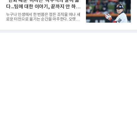
"한화 때문"이라는 '하주석의 말이 옳
오차나 하체 활용의 불균형은 수백, 수천 번의
더파 66타를 쳤다. 박예지는 서어진, 신다인과
교정 훈련과 실전 피드
다...팀에 대한 이야기, 끝까지 안 하는
선두권을 형성했다.이날 경기가 열린 테디밸리
골프앤리조트 역시 전국적 폭염을 피해가지 못
게 도리
누구나 인생에서 한 번쯤은 정든 조직을 떠나 새
했다. 대회장의 최고 기온은 35도에 달했다. 섬
로운 터전으로 옮기는 순간을 마주한다. 오랫동
지역 특성상 습도가 높아 체감온도는 더 높게 느
안 애정을 쏟았던 직장이든, 혹은 아쉬움과 상처
껴졌다.하지만 박예지는 폭염 만큼이나 매섭고
를 안고 떠난 곳이든 마침표를 찍는 일은 늘 복잡
뜨거운 경기력을 선보이며 첫 우승을 향한 발판
한 감정을 동반한다. 그곳을 떠난 뒤 주위에서 묻
을 마련했다.경기 후 박예지는 “날씨가 덥고 습
는다. "지금 여기 어때? 거기는 어땠어?" 이때 쏟
해 체력적으로 쉽지 않은 경기였지
아지는 유혹은 달콤하다. 그동안 쌓였던 불만과
섭섭함을 토로하며 동조를 구하고 싶은 마음이
굴뚝같아진다. 하지만 사회생활의 오랜 격언이
자 진리는 명확하다. '전 회사 욕은 결국 누워서
침 뱉기'다. 최근 하주석의 MHN 스포츠와의 인
터뷰는 이 평범한 진리를 가장 극적으로 보여주
며 깊은 여운을 남겼다. 오랫동안 한 팀의 주전으
로 헌신하다 새로운