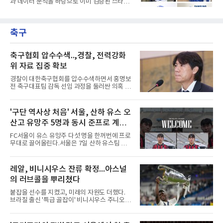
과 데이터 분석을 바탕으로 이미 검증된 스타들
2023년 브리즈번 밴디츠, 2024년 퍼스 히트 등
을 영입하는 대표적인 팀이다. 오타니 쇼헤이를
매년 ABL 구단에 유망주를 파견해왔다.
비롯해 메이저리그 정상급 선수들을 품으며 매
시즌 우승 후보로 평가받는 다저스의 행보는 늘
축구
야구계의 관심을 끌었다. 가능성에 투자하기보
다, 이미 무대에서 증명한 선수들을 통해 당장의
경쟁력을 끌어올린다는 점이다.최근 한국 프로
야구에서도 비슷한 방향성을 보여주는 팀이 있
축구협회 압수수색..,경찰, 전력강화
다. 바로 삼성 라이온즈다. 삼성은 오프시즌 최형
위 자료 집중 확보
우를 다시 품었다. 이는 단순한 베테랑 영입이 아
니라, 승부처에서 힘을 발휘할 수 있는 검증된
경찰이 대한축구협회를 압수수색하면서 홍명보
리더를 선택한 것이다.외국인 대체 투수 구성도
전 축구대표팀 감독 선임 과정을 둘러싼 의혹 규
마찬가지다. 메이저리그
명에 속도가 붙었다.월드컵 조별리그 탈락 이후
비판이 홍 전 감독에게 집중됐지만 경찰의 시선
은 다른 곳을 향한다. 성적 부진과 별개로 선임
'구단 역사상 처음' 서울, 산하 유스 오
과정에 부당함이 있었는지가 수사의 본류다.7일
산고 유망주 5명과 동시 준프로 계
연합뉴스 취재를 종합하면 서울경찰청 광역수사
단 금융범죄수사대는 전날 축구협회 사무실 등
약...ACL2 겨냥
FC서울이 유스 유망주 다섯 명을 한꺼번에 프로
을 압수수색해 감독 선임 관련 자료를 다수 확보
무대로 끌어올린다.서울은 7일 산하 유스팀 서
했다. 특히 감독 후보를 검토해 이사회에 추천하
울 오산고 소속 선수 5명과 준프로 계약을 맺었
는 전력강화위원회가 생성한 자료를 집중적으로
다고 밝혔다. 한 번에 다섯 명과 계약한 것은 구
확보한 것으로 알려졌다.경찰은 협회가 홍 전 감
단 역사상 처음으로, 3학년 김강준·신지섭·이서
레알, 비니시우스 잔류 확정...아스널
독을 1순위 후보로 정하고 검증한 과정, 이사회
현·정현웅과 2학년 정하원이 대상이다.오산고의
의 최종 승인 경위를 살
의 러브콜을 뿌리쳤다
성적이 배경이 됐다. 올 시즌 백운기 전국 고등학
교 축구대회와 코리아풋볼파크 U-18 챔피언스
붙잡을 선수를 지켰고, 미래의 자원도 더했다.
컵, K리그 U-17 챔피언십을 잇달아 제패했다.시
브라질 출신 '특급 골잡이' 비니시우스 주니오르
기도 맞물렸다. 서울은 9월 시작하는 아시아축
(26)가 레알 마드리드와의 동행을 2032년까지
구연맹(AFC) 챔피언스리그2(ACL2)를 앞두고 선
이어간다.스페인 프로축구 프리메라리가 '거함'
수단 깊이를 더하는 동시에 유스 출신에게 국제
레알 마드리드는 7일(한국시간) 비니시우스와