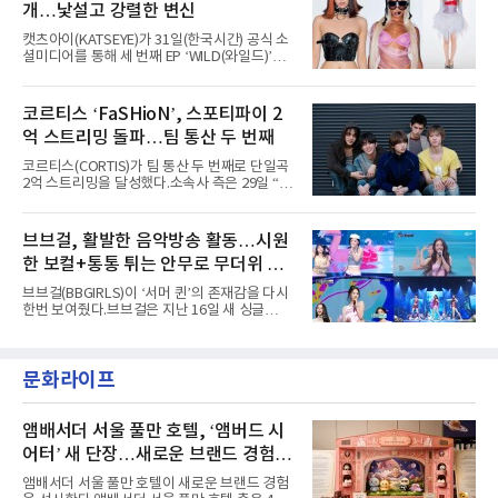
을 올렸다.이날 에스파는
개…낯설고 강렬한 변신
라이프 2025', '2025 부산국제록페스티벌' 등 대
형 무대에 잇달아 출연해 당찬 에너지와 풋풋한
캣츠아이(KATSEYE)가 31일(한국시간) 공식 소
매력으로 음악팬들의 눈도장을 찍었다.이후
셜미디어를 통해 세 번째 EP ‘WILD(와일드)’의
AxMxP는 '카운트다운 판타지 2025-2026',
콘셉트 포토와 트랙리스트를 공개했다.‘Wild
'PEAKBOX 2025 vol.2 : 사랑·청춘·행복', '2025
heart(와일드 하트)’라는 제목이 붙은 콘셉트 포
Someday Christmas - 부산' 등 무대를 통해 안
토에는 멤버들의 본능적이고 야성적인 면모가
코르티스 ‘FaSHioN’, 스포티파이 2
정적인 실력을 입증했고, 올해 '2026 어썸뮤직
강렬하게 담겼다. 짙은 아이섀도와 푸른빛·금빛·
페스티벌', '뷰티풀 민트 라이프 2026', '2026
억 스트리밍 돌파…팀 통산 두 번째
붉은빛의 컬러 렌즈가 비현실적인 분위기를 자
아내고, 여러 원색이 불규칙하게 뒤섞인 멀티컬
코르티스(CORTIS)가 팀 통산 두 번째로 단일곡
러 헤어와 과감한 블루·블랙 립 메이크업이 낯설
2억 스트리밍을 달성했다.소속사 측은 29일 “코
고도 매혹적인 비주얼을 완성했다.스타일링 역
르티스의 데뷔 앨범 수록곡 ‘FaSHioN’이 글로
시 파격적이다. 스터드와 망사, 코르셋, 풍성한
벌 오디오·음원 스트리밍 플랫폼 스포티파이에
레이스 등 언뜻 어울리지 않을 듯한 소재와 실루
서 27일 자로 누적 재생 수 2억 회를 돌파했
브브걸, 활발한 음악방송 활동…시원
엣을 거침없이 결합했다. 멤버들은 각기 다른 개
다”고 밝혔다.곡이 발표된 지 약 10개월 만이다.
성을 살린 스타일링을 선
한 보컬+통통 튀는 안무로 무더위 사
팀의 첫 번째 2억 스트리밍 곡은 동일 음반에 수
록된 ‘GO!’다. 이 노래는 공개 약 9개월 만인 지
냥
브브걸(BBGIRLS)이 ‘서머 퀸’의 존재감을 다시
난달 26일 자에 2억 고지를 밟았다. 이는 최근 5
한번 보여줬다.브브걸은 지난 16일 새 싱글
년 내 데뷔한 보이그룹의 곡 중 최단기 2억 달성
'BODY WAVE'(바디 웨이브)를 발매하고 각종 음
이며 ‘FaSHioN’이 그 다음이다.코르티스는 평
악방송에 출연했다.브브걸은 컴백 이후 Mnet
소 관심이 많은 ‘패션’을 소재로 곡을 공동 창작
'엠카운트다운'을 시작으로 KBS2 '뮤직뱅크',
했다. “내 티, 5 bucks 바지는, 만원” 등 멤버들
문화라이프
MBC '쇼! 음악중심', SBS '인기가요' 등 주요 음
의 라이프 스타일
악방송 무대에 올라 화려한 퍼포먼스를 펼쳤다.
시원한 에너지와 안정적인 라이브, 통통 튀는 매
력을 앞세워 매 무대 색다른 볼거리를 선사했다.
앰배서더 서울 풀만 호텔, ‘앰버드 시
특히 화사한 파스텔 톤의 비치웨어부터 청량한
어터’ 새 단장…새로운 브랜드 경험 선
마린룩, 햇살 아래 반짝이는 물결을 연상시키는
사
스커트, 강렬한 붉은 계열의 스타일링까지 각기
앰배서더 서울 풀만 호텔이 새로운 브랜드 경험
다른 매력을 선보였다. 브브걸은 다채로운 여름