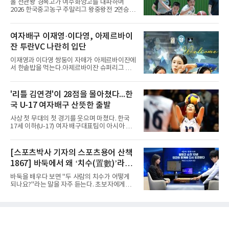
올 전관왕 경복고가 여수화양고를 대파하며
꺾은 한국은 조별리그 전승으로 준결승 티켓을
2026 한국중고농구 주말리그 왕중왕전 2연승을
손에 넣었다.공격은 고르게 터졌다. 김요한(삼성
달성, 결승 토너먼트 진출을 확정했다.경복고는
화재)과 임재영(대한항공)이 각각 13점씩 올렸
7일 전남 해남 구교체육관에서 열린 대회 남고
고, 김준우(삼성화재)가 10득점, 이상현(국군체
부 H조 예선 2차전에서 박지오(26점)와 김호원
여자배구 이재영·이다영, 아제르바이
육부대)이 9득점으로 힘을 보탰다.대표팀은 8일
(22점)의 활약을 앞세워 여수화양고를 94-59로
오후 8시 30분 A조 2위와 결승
잔 투란VC 나란히 입단
완파했다. 이로써 경복고는 예선 2전 전승을 기
록하며 조 1위로 결승 토너먼트에 진출했다.경
이재영과 이다영 쌍둥이 자매가 아제르바이잔에
복고는 1쿼터 초반부터 박지오의 높은 슛 성공
서 한솥밥을 먹는다.아제르바이잔 슈퍼리그 투
률을 앞세워 공격을 주도하며 24-15로 기선을
란VC는 지난 4일 이재영 영입을 알린 데 이어 7
제압했다. 이후에도 전력의 우위를 바탕으로 경
일 이다영과도 계약했다고 발표했다. 구단은 이
기를 운영한 경복고는 전반을 40-34로 마친 뒤,
다영이 2026-2027시즌 투란 소속으로 활약할
'리틀 김연경'이 28점을 몰아쳤다...한
후반 들어 내·외곽에서 고른 득점포를 가동하며
예정이라고 전했다.두 선수가 국내를 떠난 것은
점수 차를 크게 벌려 여유 있게 승
국 U-17 여자배구 산뜻한 출발
2021년이다. V리그 흥국생명 소속이던 당시 중
학교 시절 학교 폭력을 행사했다는 폭로가 나오
사상 첫 무대의 첫 경기를 웃으며 마쳤다. 한국
면서 한국 배구계를 등졌다.이재영의 해외 여정
17세 이하(U-17) 여자 배구대표팀이 아시아 챔
은 순탄치 않았다. 2021년 말 그리스 PAOK 테
피언 자격으로 처음 나선 세계선수권에서 데뷔
살로키니에 입단했으나 무릎 부상으로 몇 경기
전을 승리로 장식했다.이승여 감독이 이끄는 한
뛰지 못했고, 긴 공백 끝에 지난해 7월 일본 SV
국은 7일(한국시간) 칠레 로스 안데스의 리세오
[스포츠박사 기자의 스포츠용어 산책
리그 빅토리아 히메지에 합류했다가 지난 5월
믹스토 체육관에서 열린 2026 국제배구연맹
팀을 떠났다.이다영은 더 많은 무대를
1867] 바둑에서 왜 ‘치수(置數)’라고
(FIVB) U-17 여자 세계선수권대회 조별리그 D조
1차전에서 푸에르토리코를 3-1(25-10 25-23
말할까
바둑을 배우다 보면 "두 사람의 치수가 어떻게
19-25 26-24)로 이겼다.승리의 중심에는 '리틀
되나요?"라는 말을 자주 듣는다. 초보자에게는
김연경'으로 불리는 아웃사이드 히터 손서연(선
다소 낯선 표현이다. ‘치수(置數)’는 한자어로
명여고)이 있었다. 그는 공격 24점에 블로킹과
'둘 치(置)'와 '셀 수(數)'를 쓴다. '돌을 놓는 수'라
서브 각 2점을 더해 양 팀 최다인 28점을 몰아쳤
는 의미이다. 두 사람이 대등하게 승부할 수 있도
다. 장수인이 11점, 최민주가 8점, 어민서가 7점
록 약한 쪽에게 미리 흑돌을 놓아주는 개수를 가
으로 힘을 보탰다.승점 3을 챙긴 한
리킨다. 오늘날의 접바둑에서 말하는 '두 점', '세