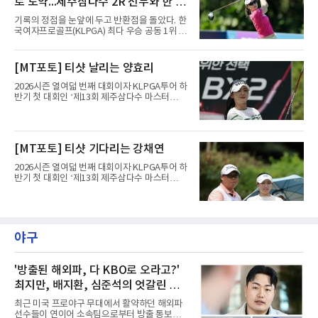
로 도약...제주삼다수 2R 선두와 한 타
보기 없이 버디만 7개를 잡아 7언더파 65타를 쳤
다. 중간합계 1언더파 143타를 기록한 그는 전날
차
기록의 정점을 눈앞에 두고 반환점을 돌았다. 한
공동 115위에서 무려 77계단 뛰어오른 공동 38
국여자프로골프(KLPGA) 최다 우승 공동 1위 박
위로 컷을 통과했다. 이번 대회 컷 기준은 1오버
민지가 제주삼다수 마스터스(총상금 10억원)에
파 145타였다.전날과는 딴판이었다. 1라운드에
서 선두권으로 올라섰다.통산 20승의 박민지는
서 버디 1개에 보기 5개, 더블보기 1개를 묶어 6
7일 제주 서귀포시 테디밸리 골프앤리조트(파
[MT포토] 티샷 날리는 양효리
오버파 78타로 공동 115위에 머물러 컷 탈락이
72)에서 열린 2라운드에서 버디 8개와 보기 1개
유력해 보였던 그였다.반전의 흐
를 묶어 7언더파 65타를 쳤다. 1라운드에서 71
2026시즌 열여덟 번째 대회이자 KLPGA투어 하
타로 공동 30위에 머물렀던 그는 8언더파 136타
반기 첫 대회인 ‘제13회 제주삼다수 마스터
로 최정원, 문정민, 서어진, 신다인과 공동 2위에
스’(총상금 10억 원, 우승상금 1억 8천만 원)가
이름을 올렸다. 단독 선두 강채연(9언더파 135
제주도 서귀포시에 위치한 테디밸리 골프앤리조
타)과는 한 타 차다.걸린 것이 크다. 지난 5월 sh
트(파72/6,767야드)에서 열리고 있다.7일 현재
수협은행 MBN 여자 오픈에서 통산 20승을 채운
2라운드 경기가 펼쳐지고 있다.양효리가 12번
[MT포토] 티샷 기다리는 강채연
박민지는 이번 대회에서 우승하면 KLPGA 통산
홀에서 경기하고 있다.
최다 우승 단독 1위에 오른다.라
2026시즌 열여덟 번째 대회이자 KLPGA투어 하
반기 첫 대회인 ‘제13회 제주삼다수 마스터
스’(총상금 10억 원, 우승상금 1억 8천만 원)가
제주도 서귀포시에 위치한 테디밸리 골프앤리조
트(파72/6,767야드)에서 열리고 있다.7일 현재
2라운드 경기가 펼쳐지고 있다.강채연이 12번
홀에서 경기하고 있다.
야구
'방출된 해외파, 다 KBO로 오라고?'
최지만, 배지환, 심준석의 엇갈린 거
취와 현실
최근 미국 프로야구 무대에서 활약하던 해외파
선수들이 연이어 소속팀으로부터 방출 통보를