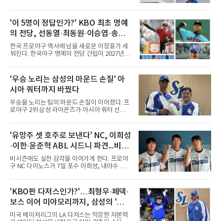
받으면서 국내 야구계의 시선이 집중되고 있다.
메이저리그와 마이너리그를 오가며 도전을 이어
가던 이들의 잇단 이탈은 자연스럽게 '이들이 과
'이 5명이 정답인가?' KBO 최초 명예
연 KBO리그로 유턴할 것인가'라는 뜨거운 화두
의 전당, 선동열·최동원·이승엽·송진
로 이어졌다. 일각에서는 당연하다는 듯 국내 복
귀를 점치고 있지만, 막상 뚜껑을 열어보면 세
우·김응용을 둘러싼 논쟁
한국 프로야구 역사에 남을 새로운 이정표가 세
선수가 마주한 현실과 향후 행보는 판이하게 갈
워진다. 한국야구 명예의 전당 건립이 2027년으
린다. 선수 개인의 확고한 소신과 야구계의 엄격
로 다가오면서 이제 야구계의 관심은 하나의 질
한 제도적 규정이 얽혀있기 때문이다.가장 먼저
문으로 향하고 있다. "누가 한국 야구 최초의 명
국내 무대행을 확정 지은 인물은 베테랑 최지만
예의 전당 헌액자가 될 것인가?"현재 가장 많이
'우승 노리는 삼성의 마운드 손질' 아
이다. 오랜 기간 메이저리그에서 산전수전을 겪
거론되는 후보군은 선동열, 최동원, 이승엽, 송
은 최지만은 해외파 복귀 규
시아 쿼터까지 바꿨다
진우, 그리고 김응용 감독이다. 한국 야구의 시
대별 상징성과 업적을 고려하면 충분히 설득력
우승을 노리는 팀의 마운드 손질이 이어졌다. 프
있는 이름들이다.선동열은 한국 야구가 배출한
로야구 2위 삼성 라이온즈가 아시아 쿼터 선수
최고의 투수로 평가받는다. 해태 시절 통산 146
교체를 단행했다.삼성은 7일 기존 아시아 쿼터
승과 평균자책점 1.20이라는 압도적인 기록을
투수 미야지 유라(일본)를 한국야구위원회
남겼고, 1980년대 후반 리그를 지배했다. 일본
(KBO)에 웨이버 공시 요청하고, 일본 출신 투수
'유망주 셋 호주로 보낸다' NC, 이희성
프로야구에서도 성공하며 한국 선수의 해외 진
미야모리 사토시를 올 시즌 남은 기간 이적료 포
출 가능성을 보여준 상징적인 존
·이한·윤준혁 ABL 시드니 파견...비시
함 총 7만3천달러에 영입했다고 발표했다.미야
모리의 경력은 이렇다. 우완인 그는 2022년 일본
즌 실전 경험
비시즌에도 실전 감각을 이어가게 한다. 프로야
프로야구 라쿠텐 골든이글스에 입단해 2025년
구 NC 다이노스가 7일 포수 이희성, 내야수 이
까지 1군에서 69경기 2승 3패 10홀드 1세이브
한, 외야수 윤준혁을 올겨울 호주프로야구(ABL)
평균자책점 5.10을 기록했다. 올해는 2군 오이식
시드니 블루삭스에 파견한다고 밝혔다.세 선수
스 니가타 알비렉스 소속으로 17경기에 등판해
는 11월 12일 호주로 출국해 ABL 정규리그 일정
'KBO판 다저스인가?'…최형우·페덱·
5승 5패 평균자책점 4.36을 남겼다. 그는 치열하
을 소화한 뒤 내년 2월 귀국한다. NC는 비시즌
게 우승 경쟁을 하는 팀에서 뛰게
보스 이어 미야모리까지, 삼성의 '스펙
기간 유망주들에게 실전 경기 경험을 주기 위해
파견 프로그램을 진행하게 됐다고 전했다.이는
만렙' 승부수
미국 메이저리그의 LA 다저스는 막강한 자본력
처음이 아니다. NC는 2022년 질롱 코리아,