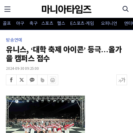
골프
야구
축구
스포츠
헬스
E스포츠·게임
오피니언
엔터
방송연예
유니스, ‘대학 축제 아이콘’ 등극…올가
을 캠퍼스 접수
2024-09-30 09:25:00