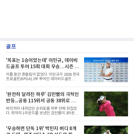
골프
'목표는 1승이었는데' 이민규, 데이비
드골프 투어 15회 대회 우승…시즌 2
승
이틀 동안 흔들림이 없었다. 이민규가 2026 한국
프로골프(KPGA) 2부 투어인 데이비드골프 투어
15회 대회(총상금 1억원)에서 시즌 두 번째 우승
을 거뒀다.이민규는 7일 충남 태안 솔라고 CC(파
71)에서 열린 2라운드에서 버디만 8개를 잡아 8
'완전히 달라진 하루' 김민별의 극적인
언더파 63타를 쳤다. 전날 보기 없이 9언더파로
반등...공동 115위서 공동 38위로 도
개인 18홀 최저타를 세웠던 그는 최종 합계 17언
더파 125타로, 공동 2위 박태완과 안해천(이상
약
바닥까지 내려갔던 순위표를 하루 만에 뒤집었
13언더파 129타)을 4타 차로 따돌렸다. 우승 상
다. 최악의 1라운드를 보냈던 김민별이 2라운드
금은 2천만원이다.여정에는 성장이 담겼다.
에서 반등에 성공했다.김민별은 7일 제주도 서
2021년 KPGA 프로로 입회해 2부 투어에서 활
귀포의 테디밸리 골프앤리조트(파72)에서 열린
약해온 이민규는 지난 5월 데이비드골프 투어 7
2026시즌 한국여자프로골프(KLPGA) 투어 제주
'우승하면 단독 1위' 박민지 버디 8개
회 대회에서 데뷔 첫 승을 거뒀다.
삼다수 마스터스(총상금 10억 원) 2라운드에서