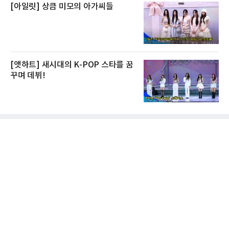
[아일릿] 상큼 미모의 아가씨들
[앳하트] 새시대의 K-POP 스타를 꿈
꾸며 데뷔!